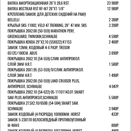
ВИЛКА АМОРТИЗАЦИОННАЯ 26"Х 28,6 RST
23 900Р.
ВИЛКА ЖЕСТКАЯ RST RF-M7 28"Х1 1/8"
12 980Р.
КРЕПЛЕНИЕ/ЗАМОК ДЛЯ ДЕТСКИХ СИДЕНИЙ НА РАМУ
BELLELLI
2 300Р.
КРЫЛЬЯ SKS-11002, VELO 47 TREKKING, 28" 47 ММ. SKS
3 200Р.
ПОКРЫШКА 26X2.00 (50-559) MARATHON PERF,
GREENGUARD, TWINSKIN,SCHWALBE
4 590Р.
ПОКРЫШКА KENDA 29"Х2,10 (55X622) K1153
2 400Р.
ЗАМОК 12ММ, КОДОВЫЙ 4-Х РАЗР, TRESOR
6512C/180СМ. ABUS
3 890Р.
ПОКРЫШКА 26X2.10 (54-559) СЛИК АНТИПРОКОЛ.
СЛОЙ 3ММ H.R.T.
1 580Р.
ПОКРЫШКА 26X1.95 (53-559) П/СЛИК АНТИПРОКОЛ.
СЛОЙ 3ММ H.R.T.
1 490Р.
ПОКРЫШКА 26X2.00 (50-559) LAND CRUISER PLUS,
АНТИПРКОЛ, SCHWALBE
4 047Р.
ПОКРЫШКА 29X2.10 (54-622) 05-11101143.01 SMART
SAM PLUS АНТИПРОКОЛ,SCHWALBE
5 580Р.
ПОКРЫШКА 27.5X2.10/650B (54-584) SMART SAM.
SCHWALBE
3 940Р.
ЗАМОК КОДОВЫЙ (4 РАЗРЯДА) 10Х800ММ. HORST
433Р.
ЗАМОК 5-230170 ВЕЛОСИПЕДНЫЙ ПРОТИВОУГОННЫЙ
M-WAVE
800Р.
ЗАМОК КОДОВЫЙ (4 РАЗРЯДА) 10Х1200ММ. HORST
496Р.