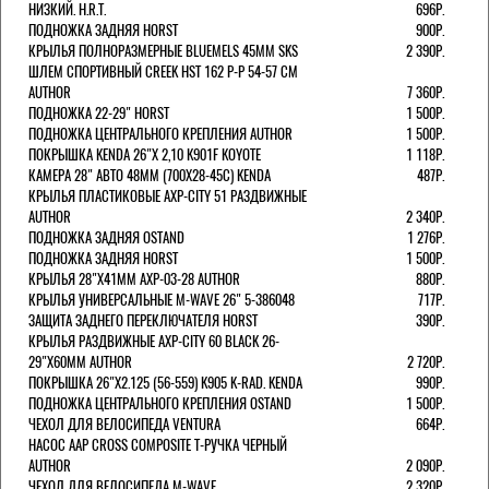
НИЗКИЙ. H.R.T.
696Р.
ПОДНОЖКА ЗАДНЯЯ HORST
900Р.
КРЫЛЬЯ ПОЛНОРАЗМЕРНЫЕ BLUEMELS 45MM SKS
2 390Р.
ШЛЕМ СПОРТИВНЫЙ CREEK HST 162 Р-Р 54-57 СМ
AUTHOR
7 360Р.
ПОДНОЖКА 22-29" HORST
1 500Р.
ПОДНОЖКА ЦЕНТРАЛЬНОГО КРЕПЛЕНИЯ AUTHOR
1 500Р.
ПОКРЫШКА KENDA 26"Х 2,10 K901F KOYOTE
1 118Р.
КАМЕРА 28" АВТО 48ММ (700Х28-45С) KENDA
487Р.
КРЫЛЬЯ ПЛАСТИКОВЫЕ AXP-CITY 51 РАЗДВИЖНЫЕ
AUTHOR
2 340Р.
ПОДНОЖКА ЗАДНЯЯ OSTAND
1 276Р.
ПОДНОЖКА ЗАДНЯЯ HORST
1 500Р.
КРЫЛЬЯ 28"Х41ММ AXP-03-28 AUTHOR
880Р.
КРЫЛЬЯ УНИВЕРСАЛЬНЫЕ M-WAVE 26" 5-386048
717Р.
ЗАЩИТА ЗАДНЕГО ПЕРЕКЛЮЧАТЕЛЯ HORST
390Р.
КРЫЛЬЯ РАЗДВИЖНЫЕ AXP-CITY 60 BLACK 26-
29"Х60ММ AUTHOR
2 720Р.
ПОКРЫШКА 26"Х2.125 (56-559) K905 K-RAD. KENDA
990Р.
ПОДНОЖКА ЦЕНТРАЛЬНОГО КРЕПЛЕНИЯ OSTAND
1 500Р.
ЧЕХОЛ ДЛЯ ВЕЛОСИПЕДА VENTURA
664Р.
НАСОС AAP CROSS COMPOSITE Т-РУЧКА ЧЕРНЫЙ
AUTHOR
2 090Р.
ЧЕХОЛ ДЛЯ ВЕЛОСИПЕДА M-WAVE
2 320Р.