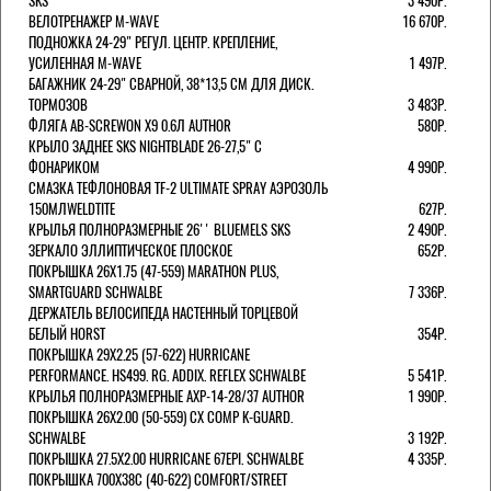
SKS
3 490Р.
ВЕЛОТРЕНАЖЕР M-WAVE
16 670Р.
ПОДНОЖКА 24-29" РЕГУЛ. ЦЕНТР. КРЕПЛЕНИЕ,
УСИЛЕННАЯ M-WAVE
1 497Р.
БАГАЖНИК 24-29" СВАРНОЙ, 38*13,5 СМ ДЛЯ ДИСК.
ТОРМОЗОВ
3 483Р.
ФЛЯГА AB-SCREWON X9 0.6Л AUTHOR
580Р.
КРЫЛО ЗАДНЕЕ SKS NIGHTBLADE 26-27,5" С
ФОНАРИКОМ
4 990Р.
СМАЗКА ТЕФЛОНОВАЯ TF-2 ULTIMATE SPRAY АЭРОЗОЛЬ
150МЛWELDTITE
627Р.
КРЫЛЬЯ ПОЛНОРАЗМЕРНЫЕ 26'' BLUEMELS SKS
2 490Р.
ЗЕРКАЛО ЭЛЛИПТИЧЕСКОЕ ПЛОСКОЕ
652Р.
ПОКРЫШКА 26X1.75 (47-559) MARATHON PLUS,
SMARTGUARD SCHWALBE
7 336Р.
ДЕРЖАТЕЛЬ ВЕЛОCИПЕДА НАСТЕННЫЙ ТОРЦЕВОЙ
БЕЛЫЙ HORST
354Р.
ПОКРЫШКА 29X2.25 (57-622) HURRICANE
PERFORMANCE. HS499. RG. ADDIX. REFLEX SCHWALBE
5 541Р.
КРЫЛЬЯ ПОЛНОРАЗМЕРНЫЕ AXP-14-28/37 AUTHOR
1 990Р.
ПОКРЫШКА 26X2.00 (50-559) CX COMP K-GUARD.
SCHWALBE
3 192Р.
ПОКРЫШКА 27.5X2.00 HURRICANE 67EPI. SCHWALBE
4 335Р.
ПОКРЫШКА 700X38С (40-622) COMFORT/STREET