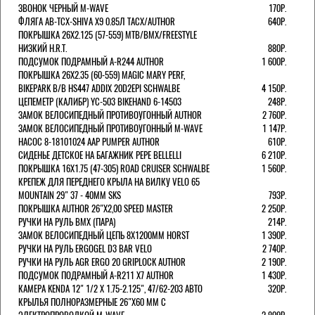
ЗВОНОК ЧЕРНЫЙ M-WAVE
170Р.
ФЛЯГА AB-TCX-SHIVA X9 0.85Л TACX/AUTHOR
640Р.
ПОКРЫШКА 26X2.125 (57-559) MTB/BMX/FREESTYLE
НИЗКИЙ H.R.T.
880Р.
ПОДСУМОК ПОДРАМНЫЙ A-R244 AUTHOR
1 600Р.
ПОКРЫШКА 26X2.35 (60-559) MAGIC MARY PERF,
BIKEPARK B/B HS447 ADDIX 20D2EPI SCHWALBE
4 150Р.
ЦЕПЕМЕТР (КАЛИБР) YC-503 BIKEHAND 6-14503
248Р.
ЗАМОК ВЕЛОСИПЕДНЫЙ ПРОТИВОУГОННЫЙ AUTHOR
2 760Р.
ЗАМОК ВЕЛОСИПЕДНЫЙ ПРОТИВОУГОННЫЙ M-WAVE
1 147Р.
НАСОС 8-18101024 AAP PUMPER AUTHOR
610Р.
СИДЕНЬЕ ДЕТСКОЕ НА БАГАЖНИК PEPE BELLELLI
6 210Р.
ПОКРЫШКА 16X1.75 (47-305) ROAD CRUISER SCHWALBE
1 560Р.
КРЕПЕЖ ДЛЯ ПЕРЕДНЕГО КРЫЛА НА ВИЛКУ VELO 65
MOUNTAIN 29" 37 - 40ММ SKS
793Р.
ПОКРЫШКА AUTHOR 26"Х2,00 SPEED MASTER
2 250Р.
РУЧКИ НА РУЛЬ BMX (ПАРА)
214Р.
ЗАМОК ВЕЛОCИПЕДНЫЙ ЦЕПЬ 8Х1200ММ HORST
1 390Р.
РУЧКИ НА РУЛЬ ERGOGEL D3 BAR VELO
2 740Р.
РУЧКИ НА РУЛЬ AGR ERGO 20 GRIPLOCK AUTHOR
2 190Р.
ПОДСУМОК ПОДРАМНЫЙ A-R211 X7 AUTHOR
1 430Р.
КАМЕРА KENDA 12" 1/2 Х 1.75-2.125", 47/62-203 АВТО
320Р.
КРЫЛЬЯ ПОЛНОРАЗМЕРНЫЕ 26"Х60 ММ С