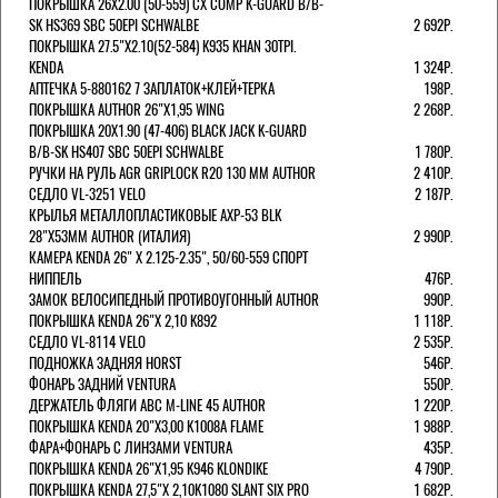
ПОКРЫШКА 26X2.00 (50-559) CX COMP K-GUARD B/B-
SK HS369 SBC 50EPI SCHWALBE
2 692Р.
ПОКРЫШКА 27.5"Х2.10(52-584) K935 KHAN 30TPI.
KENDA
1 324Р.
АПТЕЧКА 5-880162 7 ЗАПЛАТОК+КЛЕЙ+ТЕРКА
198Р.
ПОКРЫШКА AUTHOR 26"Х1,95 WING
2 268Р.
ПОКРЫШКА 20X1.90 (47-406) BLACK JACK K-GUARD
B/B-SK HS407 SBC 50EPI SCHWALBE
1 780Р.
РУЧКИ НА РУЛЬ AGR GRIPLOCK R20 130 ММ AUTHOR
2 410Р.
СЕДЛО VL-3251 VELO
2 187Р.
КРЫЛЬЯ МЕТАЛЛОПЛАСТИКОВЫЕ AXP-53 BLK
28"Х53ММ AUTHOR (ИТАЛИЯ)
2 990Р.
КАМЕРА KENDA 26" Х 2.125-2.35", 50/60-559 СПОРТ
НИППЕЛЬ
476Р.
ЗАМОК ВЕЛОСИПЕДНЫЙ ПРОТИВОУГОННЫЙ AUTHOR
990Р.
ПОКРЫШКА KENDA 26"Х 2,10 K892
1 118Р.
СЕДЛО VL-8114 VELO
2 535Р.
ПОДНОЖКА ЗАДНЯЯ HORST
546Р.
ФОНАРЬ ЗАДНИЙ VENTURA
550Р.
ДЕРЖАТЕЛЬ ФЛЯГИ АВС M-LINE 45 AUTHOR
1 220Р.
ПОКРЫШКА KENDA 20"Х3,00 K1008A FLAME
1 988Р.
ФАРА+ФОНАРЬ С ЛИНЗАМИ VENTURA
435Р.
ПОКРЫШКА KENDA 26"Х1,95 K946 KLONDIKE
4 790Р.
ПОКРЫШКА KENDA 27,5"Х 2,10K1080 SLANT SIX PRO
1 682Р.