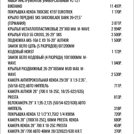
НАБОР ИНСТРУМЕНТОВ УНИВЕРСАЛЬНЫЙ YC-721
BIKEHAND
11 497Р.
ПОКРЫШКА KENDA 700Х38С K197 EUROTREK
1 170Р.
КРЫЛО ПЕРЕДНЕЕ SKS SHOCKBLADE DARK 26+27,5"
(ГЕРМАНИЯ)
3 871Р.
КРЫЛЬЯ МЕТАЛЛОПЛАСТИКОВЫЕ 29"Х60 ММ. M-WAVE
2 994Р.
КРЫЛЬЯ VELO 55 CROSS, 26-29" SKS
3 500Р.
ПОДНОЖКА AKS-16A C X9 16-20" AUTHOR
1 500Р.
ЗАМОК ВЕЛО ЦЕПЬ (5 РАЗРЯДОВ) 6Х1200ММ
КОДОВЫЙ HORST
1 172Р.
ЗАМОК ВЕЛО КОДОВЫЙ (4 РАЗРЯДА) 10Х1800ММ. M-
WAVE
1 040Р.
КРЫЛЬЯ РАЗДВИЖНЫЕ 26-29"Х65ММ MUD MAX. M-
WAVE
2 530Р.
КАМЕРА АНТИПРОКОЛЬНАЯ KENDA 29/28" Х 1.9-2.35",
(50/58-622) АВТО НИППЕЛЬ
711Р.
КАМЕРА AUTHOR 28" (700 Х 18-25С, 18/25-622/635)
PRESTA
813Р.
ВЕЛОКАМЕРА 29" X 1,95-2,125 (50/54-622/630) АВТО
НИППЕЛЬ
318Р.
ПОКРЫШКА KENDA 12 1/2"Х1,75X2 1/4 K909A
720Р.
КАМЕРА 28" (700Х18-25С), 60ММ PRESTA. KENDA
680Р.
КАМЕРА KENDA 28" 700 Х 18-25С PRESTA
459Р.
КАМЕРА 28"/700 АВТО 48ММ 28/32Х622/630 H.R.T.
270Р.