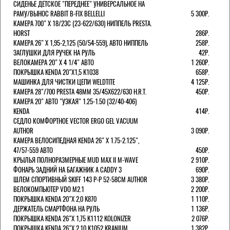
СИДЕНЬЕ ДЕТСКОЕ "ПЕРЕДНЕЕ" УНИВЕРСАЛЬНОЕ НА
РАМУ/ВЫНОС RABBIT B-FIX BELLELLI
5 300Р.
КАМЕРА 700" Х 18/23C (23-622/630) НИППЕЛЬ PRESTA.
HORST
286Р.
КАМЕРА 26" X 1,95-2,125 (50/54-559), АВТО НИППЕЛЬ
258Р.
ЗАГЛУШКИ ДЛЯ РУЧЕК НА РУЛЬ
42Р.
ВЕЛОКАМЕРА 20" Х 4 1/4" АВТО
1 260Р.
ПОКРЫШКА KENDA 20"Х1,5 K1038
658Р.
МАШИНКА ДЛЯ ЧИСТКИ ЦЕПИ WELDTITE
4 125Р.
КАМЕРА 28"/700 PRESTA 48ММ 35/45Х622/630 H.R.T.
450Р.
КАМЕРА 20" АВТО "УЗКАЯ" 1.25-1.50 (32/40-406)
KENDA
414Р.
СЕДЛО КОМФОРТНОЕ VECTOR ERGO GEL VACUUM
AUTHOR
3 090Р.
КАМЕРА ВЕЛОСИПЕДНАЯ KENDA 26" Х 1.75-2.125",
47/57-559 АВТО
450Р.
КРЫЛЬЯ ПОЛНОРАЗМЕРНЫЕ MUD MAX II M-WAVE
2 910Р.
ФОНАРЬ ЗАДНИЙ НА БАГАЖНИК A CADDY 3
690Р.
ШЛЕМ СПОРТИВНЫЙ SKIFF 143 Р-Р 52-58СМ AUTHOR
3 380Р.
ВЕЛОКОМПЬЮТЕР VDO M2.1
2 200Р.
ПОКРЫШКА KENDA 20"Х 2,0 K870
1 110Р.
ДЕРЖАТЕЛЬ СМАРТФОНА НА РУЛЬ
1 136Р.
ПОКРЫШКА KENDA 26"Х 1,75 K1112 KOLONIZER
2 076Р.
ПОКРЫШКА KENDA 26"Х 2,10 K1052 KRANIUM
1 382Р.