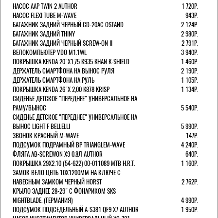
НАСОС AAP TWIN 2 AUTHOR
1 720Р.
НАСОС FLEXI TUBE M-WAVE
943Р.
БАГАЖНИК ЗАДНИЙ ЧЕРНЫЙ СD-20AC OSTAND
2 124Р.
БАГАЖНИК ЗАДНИЙ THINY
2 980Р.
БАГАЖНИК ЗАДНИЙ ЧЕРНЫЙ SCREW-ON II
2 791Р.
ВЕЛОКОМПЬЮТЕР VDO M1.1WL
3 940Р.
ПОКРЫШКА KENDA 20"Х1,75 K935 KHAN K-SHIELD
1 460Р.
ДЕРЖАТЕЛЬ СМАРТФОНА НА ВЫНОС РУЛЯ
2 190Р.
ДЕРЖАТЕЛЬ СМАРТФОНА НА РУЛЬ
1 105Р.
ПОКРЫШКА KENDA 26"Х 2,00 K878 KRISP
1 134Р.
СИДЕНЬЕ ДЕТСКОЕ "ПЕРЕДНЕЕ" УНИВЕРСАЛЬНОЕ НА
РАМУ/ВЫНОС
5 540Р.
СИДЕНЬЕ ДЕТСКОЕ "ПЕРЕДНЕЕ" УНИВЕРСАЛЬНОЕ НА
ВЫНОС LIGHT F BELLELLI
5 990Р.
ЗВОНОК КРАСНЫЙ M-WAVE
147Р.
ПОДСУМОК ПОДРАМНЫЙ BP TRIANGLEM-WAVE
4 240Р.
ФЛЯГА AB-SCREWON X9 0.8Л AUTHOR
640Р.
ПОКРЫШКА 29X2.10 (54-622) 00-011089 MTB H.R.T.
1 160Р.
ЗАМОК ВЕЛО ЦЕПЬ 10Х1200ММ НА КЛЮЧЕ С
НАВЕСНЫМ ЗАМКОМ ЧЕРНЫЙ HORST
2 762Р.
КРЫЛО ЗАДНЕЕ 28-29" С ФОНАРИКОМ SKS
NIGHTBLADE. (ГЕРМАНИЯ)
4 990Р.
ПОДСУМОК ПОДСЕДЕЛЬНЫЙ A-S381 QF9 X7 AUTHOR
1 950Р.