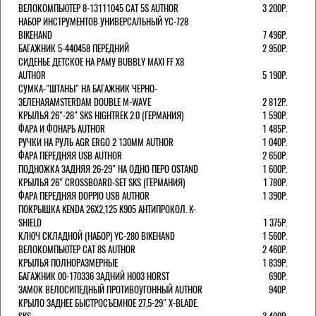
ВЕЛОКОМПЬЮТЕР 8-13111045 CAT 5S AUTHOR
3 200Р.
НАБОР ИНСТРУМЕНТОВ УНИВЕРСАЛЬНЫЙ YC-728
BIKEHAND
7 496Р.
БАГАЖНИК 5-440458 ПЕРЕДНИЙ
2 950Р.
СИДЕНЬЕ ДЕТСКОЕ НА РАМУ BUBBLY MAXI FF X8
AUTHOR
5 190Р.
СУМКА-"ШТАНЫ" НА БАГАЖНИК ЧЕРНО-
ЗЕЛЕНАЯAMSTERDAM DOUBLE M-WAVE
2 812Р.
КРЫЛЬЯ 26"-28" SKS HIGHTREK 2.0 (ГЕРМАНИЯ)
1 590Р.
ФАРА И ФОНАРЬ AUTHOR
1 485Р.
РУЧКИ НА РУЛЬ AGR ERGO 2 130ММ AUTHOR
1 040Р.
ФАРА ПЕРЕДНЯЯ USB AUTHOR
2 650Р.
ПОДНОЖКА ЗАДНЯЯ 26-29" НА ОДНО ПЕРО OSTAND
1 600Р.
КРЫЛЬЯ 26" CROSSBOARD-SET SKS (ГЕРМАНИЯ)
1 780Р.
ФАРА ПЕРЕДНЯЯ DOPPIO USB AUTHOR
1 390Р.
ПОКРЫШКА KENDA 26Х2,125 K905 АНТИПРОКОЛ. K-
SHIELD
1 375Р.
КЛЮЧ СКЛАДНОЙ (НАБОР) YC-280 BIKEHAND
1 560Р.
ВЕЛОКОМПЬЮТЕР CAT 8S AUTHOR
2 460Р.
КРЫЛЬЯ ПОЛНОРАЗМЕРНЫЕ
1 839Р.
БАГАЖНИК 00-170336 ЗАДНИЙ H003 HORST
690Р.
ЗАМОК ВЕЛОСИПЕДНЫЙ ПРОТИВОУГОННЫЙ AUTHOR
940Р.
КРЫЛО ЗАДНЕЕ БЫСТРОСЪЕМНОЕ 27,5-29" X-BLADE.