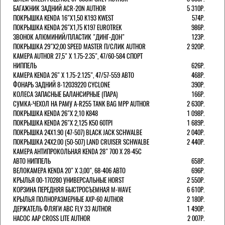
БАГАЖНИК ЗАДНИЙ ACR-20N AUTHOR
5 310Р.
ПОКРЫШКА KENDA 16"Х1,50 K193 KWEST
574Р.
ПОКРЫШКА KENDA 26"Х1,75 K197 EUROTREK
986Р.
ЗВОНОК АЛЮМИНИЙ/ПЛАСТИК "ДИНГ-ДОН"
123Р.
ПОКРЫШКА 29"Х2,00 SPEED MASTER П/СЛИК AUTHOR
2 920Р.
КАМЕРА AUTHOR 27,5" Х 1.75-2.35", 47/60-584 СПОРТ
НИППЕЛЬ
626Р.
КАМЕРА KENDA 26" Х 1.75-2.125", 47/57-559 АВТО
468Р.
ФОНАРЬ ЗАДНИЙ 8-12039220 CYCLONE
390Р.
КОЛЕСА ЗАПАСНЫЕ БАЛАНСИРНЫЕ (ПАРА)
166Р.
CУМКА-ЧЕХОЛ НА РАМУ A-R255 TANK BAG MPP AUTHOR
2 630Р.
ПОКРЫШКА KENDA 26"Х 2,10 K848
1 098Р.
ПОКРЫШКА KENDA 26"Х 2,125 K50 60TPI
1 689Р.
ПОКРЫШКА 24X1.90 (47-507) BLACK JACK SCHWALBE
2 040Р.
ПОКРЫШКА 24X2.00 (50-507) LAND CRUISER SCHWALBE
2 440Р.
КАМЕРА АНТИПРОКОЛЬНАЯ KENDA 28" 700 Х 28-45C
АВТО НИППЕЛЬ
658Р.
ВЕЛОКАМЕРА KENDA 20" Х 3,00", 68-406 АВТО
696Р.
КРЫЛЬЯ 00-170280 УНИВЕРСАЛЬНЫЕ HORST
2 550Р.
КОРЗИНА ПЕРЕДНЯЯ БЫСТРОСЪЕМНАЯ M-WAVE
6 610Р.
КРЫЛЬЯ ПОЛНОРАЗМЕРНЫЕ AXP-60 AUTHOR
2 180Р.
ДЕРЖАТЕЛЬ ФЛЯГИ АВС FLY 33 AUTHOR
1 490Р.
НАСОС AAP CROSS LITE AUTHOR
2 007Р.