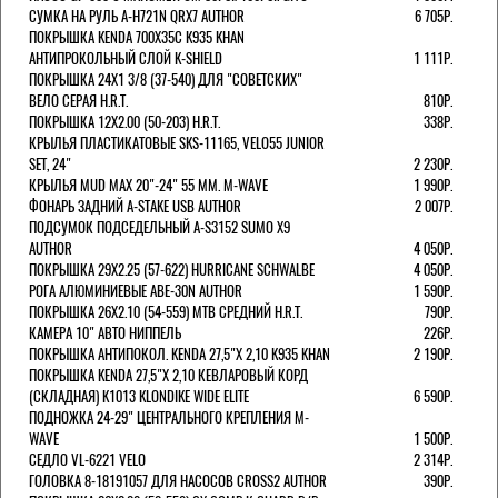
СУМКА НА РУЛЬ A-H721N QRX7 AUTHOR
6 705Р.
ПОКРЫШКА KENDA 700Х35С K935 KHAN
АНТИПРОКОЛЬНЫЙ СЛОЙ K-SHIELD
1 111Р.
ПОКРЫШКА 24X1 3/8 (37-540) ДЛЯ "СОВЕТСКИХ"
ВЕЛО СЕРАЯ H.R.T.
810Р.
ПОКРЫШКА 12X2.00 (50-203) H.R.T.
338Р.
КРЫЛЬЯ ПЛАСТИКАТОВЫЕ SKS-11165, VELO55 JUNIOR
SET, 24"
2 230Р.
КРЫЛЬЯ MUD MAX 20"-24" 55 ММ. M-WAVE
1 990Р.
ФОНАРЬ ЗАДНИЙ A-STAKE USB AUTHOR
2 007Р.
ПОДСУМОК ПОДСЕДЕЛЬНЫЙ A-S3152 SUMO X9
AUTHOR
4 050Р.
ПОКРЫШКА 29X2.25 (57-622) HURRICANE SCHWALBE
4 050Р.
РОГА АЛЮМИНИЕВЫЕ ABE-30N AUTHOR
1 590Р.
ПОКРЫШКА 26X2.10 (54-559) MTB СРЕДНИЙ H.R.T.
790Р.
КАМЕРА 10" АВТО НИППЕЛЬ
226Р.
ПОКРЫШКА АНТИПОКОЛ. KENDA 27,5"Х 2,10 K935 KHAN
2 190Р.
ПОКРЫШКА KENDA 27,5"Х 2,10 КЕВЛАРОВЫЙ КОРД
(СКЛАДНАЯ) K1013 KLONDIKE WIDE ELITE
6 590Р.
ПОДНОЖКА 24-29" ЦЕНТРАЛЬНОГО КРЕПЛЕНИЯ M-
WAVE
1 500Р.
СЕДЛО VL-6221 VELO
2 314Р.
ГОЛОВКА 8-18191057 ДЛЯ НАСОСОВ CROSS2 AUTHOR
390Р.