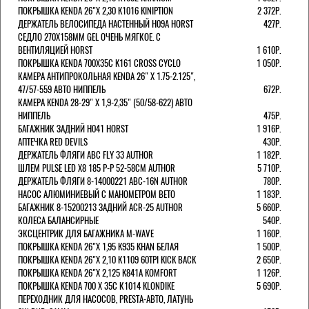
ПОКРЫШКА KENDA 26"Х 2,30 K1016 KINIPTION
2 372Р.
ДЕРЖАТЕЛЬ ВЕЛОСИПЕДА НАСТЕННЫЙ H09A HORST
427Р.
СЕДЛО 270Х158ММ GEL ОЧЕНЬ МЯГКОЕ. С
ВЕНТИЛЯЦИЕЙ HORST
1 610Р.
ПОКРЫШКА KENDA 700Х35С K161 CROSS CYCLO
1 050Р.
КАМЕРА АНТИПРОКОЛЬНАЯ KENDA 26" Х 1.75-2.125",
47/57-559 АВТО НИППЕЛЬ
672Р.
КАМЕРА KENDA 28-29" Х 1,9-2,35" (50/58-622) АВТО
НИППЕЛЬ
475Р.
БАГАЖНИК ЗАДНИЙ H041 HORST
1 916Р.
АПТЕЧКА RED DEVILS
430Р.
ДЕРЖАТЕЛЬ ФЛЯГИ АВС FLY 33 AUTHOR
1 182Р.
ШЛЕМ PULSE LED X8 185 Р-Р 52-58СМ AUTHOR
5 710Р.
ДЕРЖАТЕЛЬ ФЛЯГИ 8-14000221 ABC-16N AUTHOR
780Р.
НАСОС АЛЮМИНИЕВЫЙ С МАНОМЕТРОМ BETO
1 183Р.
БАГАЖНИК 8-15200213 ЗАДНИЙ ACR-25 AUTHOR
5 660Р.
КОЛЕСА БАЛАНСИРНЫЕ
540Р.
ЭКСЦЕНТРИК ДЛЯ БАГАЖНИКА M-WAVE
1 160Р.
ПОКРЫШКА KENDA 26"Х 1,95 K935 KHAN БЕЛАЯ
1 500Р.
ПОКРЫШКА KENDA 26"Х 2,10 K1109 60TPI KICK BACK
2 650Р.
ПОКРЫШКА KENDA 26"Х 2,125 K841A KOMFORT
1 126Р.
ПОКРЫШКА KENDA 700 Х 35С К1014 KLONDIKE
5 690Р.
ПЕРЕХОДНИК ДЛЯ НАСОСОВ, PRESTA-АВТО, ЛАТУНЬ