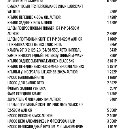
АНТИПРОКОЛ, SCHWALBE
6 390Р.
СМАЗКА 100МЛ TF2 PERFORMANCE CHAIN LUBRICANT
WELDTITE
786Р.
КРЫЛО ПЕРЕДНЕЕ X-BOW QR. AUTHOR
1 428Р.
КРЫЛО ЗАДНЕЕ X-BOW AUTHOR
1 428Р.
ШЛЕМ ПОДРОСТКОВЫЙ TRIGGER 174 Р-Р 54-58СМ
AUTHOR
2 990Р.
ШЛЕМ СПОРТИВНЫЙ SKIFF 171 Р-Р 58-62СМ AUTHOR
7 070Р.
ПОКРЫШКА 280 X 65-203 СЛИК. HOTA
525Р.
КАМЕРА 26" X 2,125-2,3 (54/58-559), АВТО НИППЕЛЬ
343Р.
ЗАМОК ВЕЛОСИПЕДНЫЙ ПРОТИВОУГОННЫЙ M-WAVE
830Р.
КРЫЛО ЗАДНЕЕ БЫСТРОСЪЕМНОЕ X-BLADE SKS
3 871Р.
КРЫЛО ПЕРЕДНЕЕ БЫСТРОСЪЕМНОЕ SHOCKBLADE SKS
3 871Р.
КРЫЛЬЯ УНИВЕРСАЛЬНЫЕ AXP-65-20/24 AUTHOR
1 222Р.
НАСОС НАПОЛЬНЫЙ GIYO
1 670Р.
НАСОС ДЛЯ ВИЛОК ВЕТО
2 822Р.
ФОНАРЬ ЗАДНИЙ VENTURA
237Р.
ФАРА ПЕРЕДНЯЯ SMART
1 425Р.
ДЕРЖАТЕЛЬ ФЛЯГИ ABC-16N AUTHOR
740Р.
ШЛЕМ СПОРТИВНЫЙ SKIFF 191 PINK-NEON/BLACK Р-Р
52-58СМ AUTHOR
5 350Р.
НАСОС BOOSTER BLACK AUTHOR
2 109Р.
НАСОС BETO АЛЮМИНИЕВЫЙ ФРЕЗЕРОВАННЫЙ
3 550Р.
НАСОС ВЕЛОСИПЕДНЫЙ GIYO GM-71 С МАНОМЕТРОМ
1 917Р.