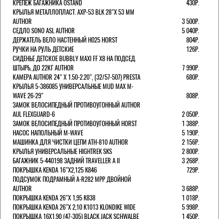
КРЕПЕЖ БАГАЖНИКА OSTAND
430Р.
КРЫЛЬЯ МЕТАЛЛОПЛАСТ. AXP-53 BLK 28"Х 53 ММ
AUTHOR
3 500Р.
СЕДЛО SONO ASL AUTHOR
5 040Р.
ДЕРЖАТЕЛЬ ВЕЛО НАСТЕННЫЙ H025 HORST
804Р.
РУЧКИ НА РУЛЬ ДЕТСКИЕ
126Р.
СИДЕНЬЕ ДЕТСКОЕ BUBBLY MAXI FF X8 НА ПОДСЕД.
ШТЫРЬ, ДО 22КГ AUTHOR
7 990Р.
КАМЕРА AUTHOR 24" Х 1.50-2.20", (32/57-507) PRESTA
680Р.
КРЫЛЬЯ 5-386085 УНИВЕРСАЛЬНЫЕ MUD MAX M-
WAVE 26-29"
808Р.
ЗАМОК ВЕЛОСИПЕДНЫЙ ПРОТИВОУГОННЫЙ AUTHOR
AUL FLEXGUARD-6
2 050Р.
ЗАМОК ВЕЛОСИПЕДНЫЙ ПРОТИВОУГОННЫЙ HORST
1 388Р.
НАСОС НАПОЛЬНЫЙ M-WAVE
5 190Р.
МАШИНКА ДЛЯ ЧИСТКИ ЦЕПИ ATH-810 AUTHOR
2 156Р.
КРЫЛЬЯ УНИВЕРСАЛЬНЫЕ HIGHTREK SKS
2 800Р.
БАГАЖНИК 5-440198 ЗАДНИЙ TRAVELLER A II
3 268Р.
ПОКРЫШКА KENDA 16"Х2,125 K846
729Р.
ПОДСУМОК ПОДРАМНЫЙ A-R282 MPP ДВОЙНОЙ
AUTHOR
3 688Р.
ПОКРЫШКА KENDA 26"Х 1,95 K838
1 018Р.
ПОКРЫШКА KENDA 26"Х 2,10 K1013 KLONDIKE WIDE
5 998Р.
ПОКРЫШКА 16X1.90 (47-305) BLACK JACK SCHWALBE
1 450Р.