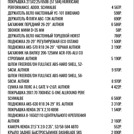
ПОКРЫШКА 27.5X2.25/650B (57 584) HURRICANE
PERFORMANCE. ADDIX. SCHWALBE
4 567Р.
ДЕРЖАТЕЛЬ ВЕЛО НАСТЕННЫЙ YC-101 BIKEHAND
598Р.
ДЕРЖАТЕЛЬ ФЛЯГИ ABC-13N AUTHOR
690Р.
БАГАЖНИК ПЕРЕДНИЙ 26-29". AUTHOR
6 586Р.
ЗВОНОК МИНИ D=35 ММ
58Р.
ДЕРЖАТЕЛЬ ВЕЛО НАСТЕННЫЙ ТОРЦЕВОЙ HORST
786Р.
ПОДНОЖКА 20-29" РЕГУЛИРУЕМАЯ ECO OSTAND
1 500Р.
ПОДНОЖКА AKS-570 R18 24-29". ЧЕРНАЯ AUTHOR
3 190Р.
БАГАЖНИК НА ВИЛКУ 206-125ММ ACR-F05-ALU СО
СТРОПАМИ. AUTHOR
5 190Р.
ШЛЕМ FREERIDE/DH FULLFACE ABS-HARD SHELL, 52-
54СМ. AUTHOR
9 970Р.
ШЛЕМ FREERIDE/DH FULLFACE ABS-HARD SHELL, 56-
58СМ. AUTHOR
8 970Р.
СУМКА НА ПОЯС A-L GATE V=2.6Л. AUTHOR
4 422Р.
ПОКРЫШКА 28X1.70 700X45C G-ONE ALLROUND PERF.
SCHWALBE
6 560Р.
ПОДНОЖКА AKS-630 R18 24-29" RS. AUTHOR
3 310Р.
ПОКРЫШКА KENDA 26"Х 2,10 K898
1 540Р.
ПОДНОЖКА 8-16502110 ЦЕНТРАЛЬНОГО КРЕПЛЕНИЯ
AUTHOR
2 160Р.
КАМЕРА KENDA 27,5"Х 2.0-2.35", 52/58-584 АВТО
552Р.
КРЫЛО ЗАДНЕЕ БЫСТРОСЪЕМНОЕ DASHBLADE SKS
2 090Р.