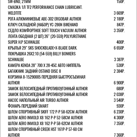
SW-BND, 21ММ
150Р.
СМАЗКА 1Л TF2 PERFORMANCE CHAIN LUBRICANT.
WELDTITE
3 669Р.
РОГА АЛЮМИНИЕВЫЕ ABE-302 ERGOBAR AUTHOR
2 180Р.
КЛЮЧ СКЛАДНОЙ (НАБОР) YC-286N BIKEHAND
847Р.
СЕДЛО КОМФОРТНОЕ SOFT TOUCH VACUUM AUTHOR
3 350Р.
ЛЕНТА ОБОДНАЯ (2 ШТ) 26" (20-559) POLYURETHANE
SUPER H.P SCHWALBE
400Р.
КРЫЛЬЯ 29" SKS SHOCKBLADE+X-BLADE DARK.
6 650Р.
ПОКРЫШКА 26X2.10 (54-559) BILLY BONKERS
SCHWALBE
3 387Р.
КАМЕРА KENDA 28" 700 Х 28-45С АВТО НИППЕЛЬ
530Р.
БАГАЖНИК ЗАДНИЙ OSTAND DISC II
2 384Р.
КОРЗИНА 8-15290005 ПЕРЕДНЯЯ БЫСТРОСЪЕМНАЯ
AUTHOR
6 900Р.
ЗАМОК ВЕЛОСИПЕДНЫЙ ПРОТИВОУГОННЫЙ AUTHOR
680Р.
ЗАМОК ВЕЛОСИПЕДНЫЙ ПРОТИВОУГОННЫЙ AUTHOR
2 038Р.
НАСОС НАПОЛЬНЫЙ AIR TURBO AUTHOR
3 540Р.
ФОНАРЬ ПЕРЕДНИЙ SMART
930Р.
ШЛЕМ СПОРТИВНЫЙ SKIFF 172 Р-Р 58-62СМ AUTHOR
6 230Р.
ШЛЕМ AERO INMOLD X8 162 Р-Р 52-58СМ AUTHOR
4 300Р.
ШЛЕМ AERO INMOLD X8 162 Р-Р 58-62СМ AUTHOR
7 350Р.
ШЛЕМ СПОРТИВНЫЙ CREEK HST 161Р-Р 57-60 СМ
AUTHOR
7 360Р.