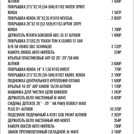
AUTHOR
1 500Р.
ПОКРЫШКА 27.5"Х2.10 (54-584) K1162 WATER SPIRIT.
KENDA
1 587Р.
ПОКРЫШКА KENDA 26"Х2,35 K1010 NEVEGAL
2 002Р.
ПОКРЫШКА 26"Х2.10 (52-559) K1153 APTOR 30TPI
KENDA
1 790Р.
ДЕРЖАТЕЛЬ ФЛЯГИ БОКОВОЙ ABC-35 X7 AUTHOR
1 490Р.
ПОКРЫШКА 27.5X2.25 TOUGH TOM K-GUARD 57-584
B/B-SK HS463 SBC SCHWALBE
3 132Р.
КАМЕРА 280Х65 АВТО НИППЕЛЬ
234Р.
КРЫЛЬЯ ПЛАСТИКОВЫЕ AXP-02 26"-29"/58 ММ.
AUTHOR
3 600Р.
ПОКРЫШКА KENDA 14" Х 1,50 K193 KWEST
770Р.
ПОКРЫШКА 27.5"Х2.20 (56-584) K1027 KADRE. KENDA
2 100Р.
ПОДНОЖКА ЦЕНТРАЛЬНОГО КРЕПЛЕНИЯ OSTAND
1 500Р.
КРЫЛЬЯ 16-20" AXP JUNIOR 16/20 AUTHOR
1 120Р.
МАШИНКА ДЛЯ ЧИСТКИ ЦЕПИ BARBIERI
1 243Р.
ДЕРЖАТЕЛЬ ВЕЛО НАСТЕННЫЙ M-WAVE
6 420Р.
СИДЕНЬЕ ДЕТСКОЕ 28''- 29'' НА РАМУ BUBBLY MAXI
PLUS FF+ AUTHOR
10 370Р.
ПОДСУМОК ПОДРАМНЫЙ A-R281 GSB FRONT AUTHOR
2 302Р.
ДЕРЖАТЕЛЬ ВЕЛО НАСТЕННЫЙ H09 HORST
354Р.
КАМЕРА 60X230 АВТО НИППЕЛЬ
190Р.
ЗАМОК ПРОТИВОУГОННЫЙ СКЛАДНОЙ. M-WAVE
3 166Р.