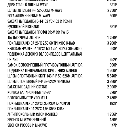
ДЕРЖАТЕЛЬ ФЛЯГИ M-WAVE
381Р.
ШЛЕМ ДЕТСКИЙ Р-Р 52-56СМ M-WAVE
2 730Р.
РОГА АЛЮМИНИЕВЫЕ M-WAVE
900Р.
ЗАХВАТ Д/ПЕДАЛЕЙ 6-14162 YC-162 С РЕЗИН.
РУКОЯТКОЙ BIKEHAND
691Р.
ЗАХВАТ Д/ПЕДАЛЕЙ ПРОФИ CR-V CC PW15
15/15X320ММ. AUTHOR
1 250Р.
ПОКРЫШКА KENDA 26"Х 2,50 60 TPI K905 K-RAD
3 200Р.
ВЕЛОКАМЕРА KENDA 16"Х1.50-1.75", 40/47-305 АВТО
368Р.
ПОДНОЖКА ДЕТСКИХ ВЕЛОСИПЕДОВ ЦЕНТРАЛЬНАЯ
OSTAND
652Р.
ЗАМОК ВЕЛОСИПЕДНЫЙ ПРОТИВОУГОННЫЙ AUTHOR
890Р.
ПОДНОЖКА ЦЕНТРАЛЬНОГО КРЕПЛЕНИЯ AUTHOR
1 500Р.
ШЛЕМ СПОРТИВНЫЙ SKIFF 143 Р-Р 58-62СМ AUTHOR
5 540Р.
ШЛЕМ СПОРТИВНЫЙ Р-Р 58-62СМ VENTURA
3 990Р.
БАГАЖНИК ЗАДНИЙ OSTAND
2 996Р.
КОЛЕСА БАЛАНСИРНЫЕ 12-20''
720Р.
ВЕЛОКОМПЬЮТЕР VDO M1.1
2 430Р.
ПОКРЫШКА KENDA 20"Х1,95 K907 KRACKPOT
872Р.
ПОКРЫШКА KENDA 26"Х 1,95 K935 KHAN
АНТИПРОКОЛЬНЫЙ СЛОЙ K-SHIELD
1 256Р.
ЗВОНОК M-WAVE ЗЕЛЕНЫЙ
180Р.
ЗВОНОК РОЗОВЫЙ M-WAVE
147Р.