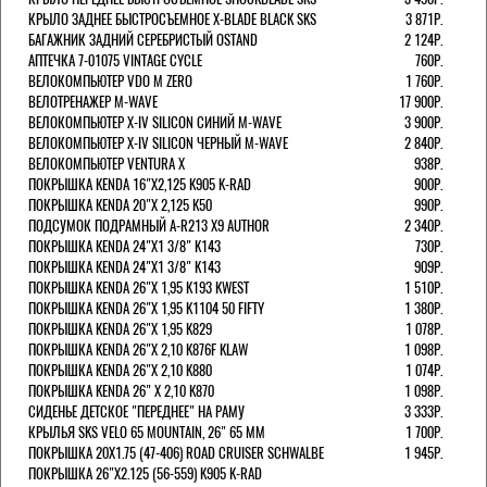
КРЫЛО ЗАДНЕЕ БЫСТРОСЪЕМНОЕ X-BLADE BLACK SKS
3 871Р.
БАГАЖНИК ЗАДНИЙ СЕРЕБРИСТЫЙ OSTAND
2 124Р.
АПТЕЧКА 7-01075 VINTAGE CYCLE
760Р.
ВЕЛОКОМПЬЮТЕР VDO M ZERO
1 760Р.
ВЕЛОТРЕНАЖЕР M-WAVE
17 900Р.
ВЕЛОКОМПЬЮТЕР X-IV SILICON СИНИЙ M-WAVE
3 900Р.
ВЕЛОКОМПЬЮТЕР X-IV SILICON ЧЕРНЫЙ M-WAVE
2 840Р.
ВЕЛОКОМПЬЮТЕР VENTURA Х
938Р.
ПОКРЫШКА KENDA 16"Х2,125 K905 K-RAD
900Р.
ПОКРЫШКА KENDA 20"Х 2,125 K50
990Р.
ПОДСУМОК ПОДРАМНЫЙ A-R213 X9 AUTHOR
2 340Р.
ПОКРЫШКА KENDA 24"Х1 3/8" K143
730Р.
ПОКРЫШКА KENDA 24"Х1 3/8" K143
909Р.
ПОКРЫШКА KENDA 26"Х 1,95 K193 KWEST
1 510Р.
ПОКРЫШКА KENDA 26"Х 1,95 K1104 50 FIFTY
1 380Р.
ПОКРЫШКА KENDA 26"Х 1,95 K829
1 078Р.
ПОКРЫШКА KENDA 26"Х 2,10 K876F KLAW
1 098Р.
ПОКРЫШКА KENDA 26"Х 2,10 K880
1 074Р.
ПОКРЫШКА KENDA 26" Х 2,10 K870
1 098Р.
СИДЕНЬЕ ДЕТСКОЕ "ПЕРЕДНЕЕ" НА РАМУ
3 333Р.
КРЫЛЬЯ SKS VELO 65 MOUNTAIN, 26" 65 ММ
1 700Р.
ПОКРЫШКА 20X1.75 (47-406) ROAD CRUISER SCHWALBE
1 945Р.
ПОКРЫШКА 26"Х2.125 (56-559) K905 K-RAD