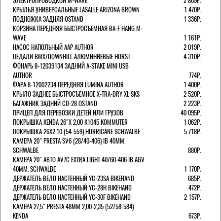
ЭЛЕКТРОПРОВОДКОЙ M-WAVE
2 809Р.
КРЫЛЬЯ УНИВЕРСАЛЬНЫЕ LASALLE ARIZONA BROWN
1 470Р.
ПОДНОЖКА ЗАДНЯЯ OSTAND
1 336Р.
КОРЗИНА ПЕРЕДНЯЯ БЫСТРОСЪЕМНАЯ BA-F HANG M-
WAVE
1 161Р.
НАСОС НАПОЛЬНЫЙ AAP AUTHOR
2 019Р.
ПЕДАЛИ BMX/DOWNHILL АЛЮМИНИЕВЫЕ HORST
4 310Р.
ФОНАРЬ 8-12039134 ЗАДНИЙ A-STAKE MINI USB
AUTHOR
774Р.
ФАРА 8-12002234 ПЕРЕДНЯЯ LUMINA AUTHOR
1 400Р.
КРЫЛО ЗАДНЕЕ БЫСТРОСЪЕМНОЕ X-TRA-DRY XL SKS
2 520Р.
БАГАЖНИК ЗАДНИЙ CD-28 OSTAND
2 223Р.
ПРИЦЕП ДЛЯ ПЕРЕВОЗКИ ДЕТЕЙ ИЛИ ГРУЗОВ
40 095Р.
ПОКРЫШКА KENDA 26"Х 2,00 K1045 KOMMUTER
1 062Р.
ПОКРЫШКА 26X2.10 (54-559) HURRICANE SCHWALBE
5 718Р.
КАМЕРА 20" PRESTA SV6 (28/40-406) IB 40MM.
SCHWALBE
880Р.
КАМЕРА 20" АВТО AV7C EXTRA LIGHT 40/60-406 IB AGV
40MM. SCHWALBE
1 170Р.
ДЕРЖАТЕЛЬ ВЕЛО НАСТЕННЫЙ YC-23SA BIKEHAND
685Р.
ДЕРЖАТЕЛЬ ВЕЛО НАСТЕННЫЙ YC-28H BIKEHAND
472Р.
ДЕРЖАТЕЛЬ ВЕЛО НАСТЕННЫЙ YC-30F BIKEHAND
2 157Р.
КАМЕРА 27,5" PRESTA 48ММ 2,00-2,35 (52/58-584)
KENDA
673Р.