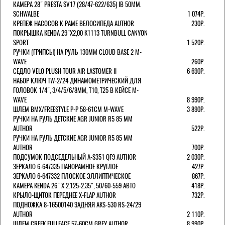
КАМЕРА 28" PRESTA SV17 (28/47-622/635) IB 50MM.
SCHWALBE
1 074Р.
КРЕПЕЖ НАСОСОВ К РАМЕ ВЕЛОСИПЕДА AUTHOR
230Р.
ПОКРЫШКА KENDA 29"Х2,00 K1113 TURNBULL CANYON
SPORT
1 520Р.
РУЧКИ (ГРИПСЫ) НА РУЛЬ 130ММ CLOUD BASE 2 M-
WAVE
260Р.
СЕДЛО VELO PLUSH TOUR AIR LASTOMER II
6 690Р.
НАБОР КЛЮЧ TW-2/24 ДИНАМОМЕТРИЧЕСКИЙ ДЛЯ
ГОЛОВОК 1/4", 3/4/5/6/8ММ, T10, T25 В КЕЙСЕ M-
WAVE
8 990Р.
ШЛЕМ ВМХ/FREESTYLE Р-Р 58-61СМ M-WAVE
3 890Р.
РУЧКИ НА РУЛЬ ДЕТСКИЕ AGR JUNIOR R5 85 ММ
AUTHOR
522Р.
РУЧКИ НА РУЛЬ ДЕТСКИЕ AGR JUNIOR R5 85 ММ
AUTHOR
700Р.
ПОДСУМОК ПОДСЕДЕЛЬНЫЙ A-S351 QF9 AUTHOR
2 030Р.
ЗЕРКАЛО 6-647335 ПАНОРАМНОЕ КРУГЛОЕ
427Р.
ЗЕРКАЛО 6-647332 ПЛОСКОЕ ЭЛЛИПТИЧЕСКОЕ
867Р.
КАМЕРА KENDA 26" Х 2.125-2.35", 50/60-559 АВТО
418Р.
КРЫЛО-ЩИТОК ПЕРЕДНЕЕ X-FLAP AUTHOR
732Р.
ПОДНОЖКА 8-16500140 ЗАДНЯЯ AKS-530 RS-24/29
AUTHOR
2 110Р.
ШЛЕМ CREEK FULLFACE 57-60СМ GREY AUTHOR
8 990Р.