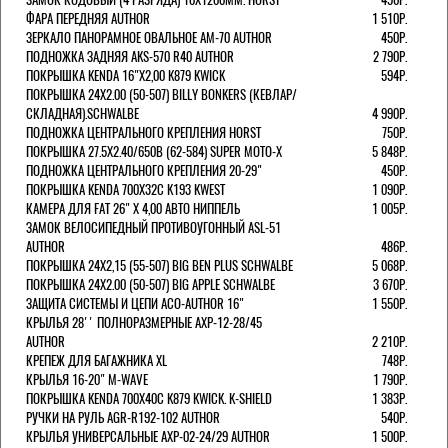
ФАРА ПЕРЕДНЯЯ AUTHOR
1 510Р.
ЗЕРКАЛО ПАНОРАМНОЕ ОВАЛЬНОЕ AM-70 AUTHOR
450Р.
ПОДНОЖКА ЗАДНЯЯ AKS-570 R40 AUTHOR
2 790Р.
ПОКРЫШКА KENDA 16"Х2,00 K879 KWICK
594Р.
ПОКРЫШКА 24X2.00 (50-507) BILLY BONKERS (КЕВЛАР/
СКЛАДНАЯ).SCHWALBE
4 990Р.
ПОДНОЖКА ЦЕНТРАЛЬНОГО КРЕПЛЕНИЯ HORST
750Р.
ПОКРЫШКА 27.5X2.40/650B (62-584) SUPER MOTO-X
5 848Р.
ПОДНОЖКА ЦЕНТРАЛЬНОГО КРЕПЛЕНИЯ 20-29"
450Р.
ПОКРЫШКА KENDA 700Х32С K193 KWEST
1 090Р.
КАМЕРА ДЛЯ FAT 26" X 4,00 АВТО НИППЕЛЬ
1 005Р.
ЗАМОК ВЕЛОСИПЕДНЫЙ ПРОТИВОУГОННЫЙ ASL-51
AUTHOR
486Р.
ПОКРЫШКА 24X2,15 (55-507) BIG BEN PLUS SCHWALBE
5 068Р.
ПОКРЫШКА 24X2.00 (50-507) BIG APPLE SCHWALBE
3 670Р.
ЗАЩИТА СИСТЕМЫ И ЦЕПИ ACO-AUTHOR 16"
1 550Р.
КРЫЛЬЯ 28'' ПОЛНОРАЗМЕРНЫЕ AXP-12-28/45
AUTHOR
2 210Р.
КРЕПЕЖ ДЛЯ БАГАЖНИКА XL
748Р.
КРЫЛЬЯ 16-20" M-WAVE
1 790Р.
ПОКРЫШКА KENDA 700Х40С K879 KWICK. K-SHIELD
1 383Р.
РУЧКИ НА РУЛЬ AGR-R192-102 AUTHOR
540Р.
КРЫЛЬЯ УНИВЕРСАЛЬНЫЕ AXP-02-24/29 AUTHOR
1 500Р.