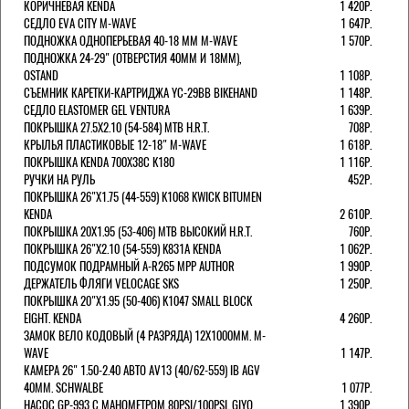
КОРИЧНЕВАЯ KENDA
1 420Р.
СЕДЛО EVA CITY M-WAVE
1 647Р.
ПОДНОЖКА ОДНОПЕРЬЕВАЯ 40-18 ММ M-WAVE
1 570Р.
ПОДНОЖКА 24-29" (ОТВЕРСТИЯ 40ММ И 18ММ),
OSTAND
1 108Р.
СЪЕМНИК КАРЕТКИ-КАРТРИДЖА YC-29BB BIKEHAND
1 148Р.
СЕДЛО ELASTOMER GEL VENTURA
1 639Р.
ПОКРЫШКА 27.5X2.10 (54-584) MTB H.R.T.
708Р.
КРЫЛЬЯ ПЛАСТИКОВЫЕ 12-18" M-WAVE
1 618Р.
ПОКРЫШКА KENDA 700Х38С K180
1 116Р.
РУЧКИ НА РУЛЬ
452Р.
ПОКРЫШКА 26"Х1.75 (44-559) K1068 KWICK BITUMEN
KENDA
2 610Р.
ПОКРЫШКА 20X1.95 (53-406) MTB ВЫСОКИЙ H.R.T.
760Р.
ПОКРЫШКА 26"Х2.10 (54-559) K831A KENDA
1 062Р.
ПОДСУМОК ПОДРАМНЫЙ A-R265 MPP AUTHOR
1 990Р.
ДЕРЖАТЕЛЬ ФЛЯГИ VELOCAGE SKS
1 250Р.
ПОКРЫШКА 20"Х1.95 (50-406) K1047 SMALL BLOCK
EIGHT. KENDA
4 260Р.
ЗАМОК ВЕЛО КОДОВЫЙ (4 РАЗРЯДА) 12Х1000ММ. M-
WAVE
1 147Р.
КАМЕРА 26" 1.50-2.40 АВТО AV13 (40/62-559) IB AGV
40MM. SCHWALBE
1 077Р.
НАСОС GP-993 С МАНОМЕТРОМ 80PSI/100PSI. GIYO
1 390Р.