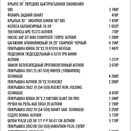
КРЫЛО 26" ПЕРЕДНЕЕ БЫСТРОСЪЕМНОЕ DASHBOARD
SKS
2 740Р.
ФОНАРЬ ЗАДНИЙ SMART
478Р.
КРЫЛЬЯ 20'' HIGHTREK JUNIOR SET SKS
1 470Р.
КОЛЕСА БАЛАНСИРНЫЕ 16-24''
1 652Р.
ТУКЛИПСЫ APD-TC313 AUTHOR
770Р.
НАСОС AAP JET MINI COMPOSITE 120PSI. AUTHOR
1 200Р.
БАГАЖНИК АЛЮМИНИЕВЫЙ 24-29" СВАРНОЙ. ЧЕРНЫЙ
4 194Р.
ПОКРЫШКА KENDA 26"Х2,10 K1010 NEVEGAL
1 447Р.
ПОДСУМОК ПОДСЕДЕЛЬНЫЙ A-S310 TPN МИНИ
AUTHOR
1 317Р.
ЗАМОК ВЕЛОСИПЕДНЫЙ ПРОТИВОУГОННЫЙ AUTHOR
3 670Р.
ПОКРЫШКА 26X1,75 (47-559) WINTER (100ШИПОВ).
SCHWALBE
4 390Р.
ПОКРЫШКА AUTHOR 26"Х2,10 ROCKET
2 280Р.
ПОКРЫШКА 26X2.10 (54-559) ROCKET RON, FOLDING.
SCHWALBE
4 870Р.
ПОКРЫШКА KENDA 26"Х 2,10K1080 SLANT SIX PRO
1 344Р.
РУЧКИ НА РУЛЬ AGR ERGO 20 AUTHOR
2 190Р.
ПОКРЫШКА 26X2.10 (54-559) SMART SAM. SCHWALBE
3 250Р.
СЕДЛО DONNA. AUTHOR
3 170Р.
ШЛЕМ PULSE LED X8 171 Р-Р 58-61 СМ AUTHOR
5 710Р.
ПОКРЫШКА 26X2.00 (50-559) MARATHON PLUS, СУПЕР