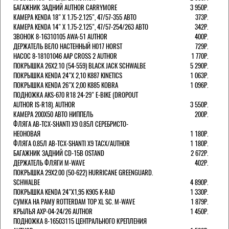
БАГАЖНИК ЗАДНИЙ AUTHOR CARRYMORE
3 950Р.
КАМЕРА KENDA 18" Х 1.75-2.125", 47/57-355 АВТО
373Р.
КАМЕРА KENDA 14" Х 1.75-2.125", 47/57-254/263 АВТО
342Р.
ЗВОНОК 8-16310105 AWA-51 AUTHOR
400Р.
ДЕРЖАТЕЛЬ ВЕЛО НАСТЕННЫЙ H017 HORST
729Р.
НАСОС 8-18101046 AAP CROSS 2 AUTHOR
1 770Р.
ПОКРЫШКА 26X2.10 (54-559) BLACK JACK SCHWALBE
5 290Р.
ПОКРЫШКА KENDA 24"Х 2,10 K887 KINETICS
1 063Р.
ПОКРЫШКА KENDA 26"Х 2,00 K885 KOBRA
1 096Р.
ПОДНОЖКА AKS-670 R18 24-29" E-BIKE (DROPOUT
AUTHOR IS-R18). AUTHOR
3 550Р.
КАМЕРА 200Х50 АВТО НИППЕЛЬ
200Р.
ФЛЯГА AB-TCX-SHANTI X9 0.85Л СЕРЕБРИСТО-
НЕОНОВАЯ
1 180Р.
ФЛЯГА 0.85Л AB-TCX-SHANTI X9 TACX/AUTHOR
1 180Р.
БАГАЖНИК ЗАДНИЙ CD-15B OSTAND
2 672Р.
ДЕРЖАТЕЛЬ ФЛЯГИ M-WAVE
402Р.
ПОКРЫШКА 29X2.00 (50-622) HURRICANE GREENGUARD.
SCHWALBE
4 890Р.
ПОКРЫШКА KENDA 24"Х1,95 K905 K-RAD
1 330Р.
СУМКА НА РАМУ ROTTERDAM TOP XL SC. M-WAVE
1 879Р.
КРЫЛЬЯ AXP-04-24/26 AUTHOR
1 450Р.
ПОДНОЖКА 8-16503115 ЦЕНТРАЛЬНОГО КРЕПЛЕНИЯ