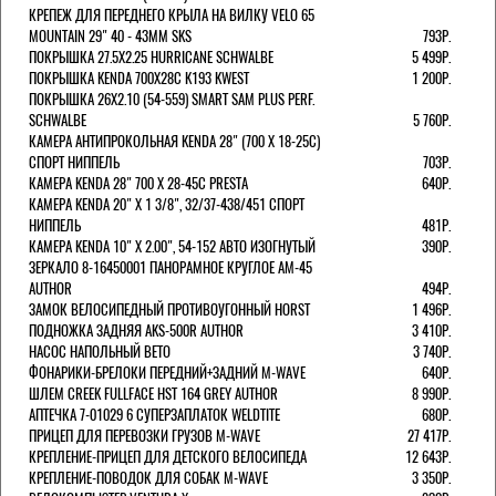
КРЕПЕЖ ДЛЯ ПЕРЕДНЕГО КРЫЛА НА ВИЛКУ VELO 65
MOUNTAIN 29" 40 - 43ММ SKS
793Р.
ПОКРЫШКА 27.5X2.25 HURRICANE SCHWALBE
5 499Р.
ПОКРЫШКА KENDA 700Х28С K193 KWEST
1 200Р.
ПОКРЫШКА 26X2.10 (54-559) SMART SAM PLUS PERF.
SCHWALBE
5 760Р.
КАМЕРА АНТИПРОКОЛЬНАЯ KENDA 28" (700 Х 18-25C)
СПОРТ НИППЕЛЬ
703Р.
КАМЕРА KENDA 28" 700 Х 28-45С PRESTA
640Р.
КАМЕРА KENDA 20" Х 1 3/8", 32/37-438/451 СПОРТ
НИППЕЛЬ
481Р.
КАМЕРА KENDA 10" Х 2.00", 54-152 АВТО ИЗОГНУТЫЙ
390Р.
ЗЕРКАЛО 8-16450001 ПАНОРАМНОЕ КРУГЛОЕ AM-45
AUTHOR
494Р.
ЗАМОК ВЕЛОСИПЕДНЫЙ ПРОТИВОУГОННЫЙ HORST
1 496Р.
ПОДНОЖКА ЗАДНЯЯ AKS-500R AUTHOR
3 410Р.
НАСОС НАПОЛЬНЫЙ BETO
3 740Р.
ФОНАРИКИ-БРЕЛОКИ ПЕРЕДНИЙ+ЗАДНИЙ M-WAVE
640Р.
ШЛЕМ CREEK FULLFACE HST 164 GREY AUTHOR
8 990Р.
АПТЕЧКА 7-01029 6 СУПЕРЗАПЛАТОК WELDTITE
680Р.
ПРИЦЕП ДЛЯ ПЕРЕВОЗКИ ГРУЗОВ M-WAVE
27 417Р.
КРЕПЛЕНИЕ-ПРИЦЕП ДЛЯ ДЕТСКОГО ВЕЛОСИПЕДА
12 643Р.
КРЕПЛЕНИЕ-ПОВОДОК ДЛЯ СОБАК M-WAVE
3 350Р.