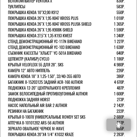
ВЕЛОКОМПЬЮТЕР VENTURA Х
830Р.
ТУКЛИПСЫ
583Р.
ПОКРЫШКА KENDA 10"Х2,00 K912
550Р.
ПОКРЫШКА KENDA 26"Х 1,95 K847 KROSS PLUS
1 018Р.
ПОКРЫШКА KENDA 26"Х 1,95 K847 KROSS PLUSK-SHIELD
1 365Р.
ПОКРЫШКА KENDA 26"Х 1,95 K908K-SHIELD
1 590Р.
ПОКРЫШКА KENDA 27,5"Х 1,35 K193 KWEST
1 340Р.
СТЕНД ДЕМОНСТРАЦИОННЫЙ YC-117N BIKEHAND
1 227Р.
СТЕНД ДЕМОНСТРАЦИОННЫЙ YC-103 BIKEHAND
1 638Р.
СЪЕМНИК КАССЕТЫ "ХЛЫСТ" YC-501A BIKEHAND
640Р.
ЦЕПЕМЕТР (КАЛИБР) CYCLO
1 186Р.
КРЫЛЬЯ VELOFLEXX 55 ДЛЯ 28". SKS
4 980Р.
КАМЕРА 12" АВТО НИППЕЛЬ
226Р.
КАМЕРА KENDA 18" Х 1.25-1.50", 32/40-355 АВТО
386Р.
БАГАЖНИК 8-15203125 ЗАДНИЙ ACR-160 AUTHOR
4 670Р.
ПОДНОЖКА 12-20" ЦЕНТРАЛЬНОГО КРЕПЛЕНИЯ
487Р.
ЗАМОК ВЕЛОСИПЕДНЫЙ ПРОТИВОУГОННЫЙ AUTHOR
1 600Р.
ПОДНОЖКА ЗАДНЯЯ HORST
273Р.
НАСОС НАПОЛЬНЫЙ AIR BAR 2 AUTHOR
2 142Р.
РЕЗИНКИ НА БАГАЖНИК
222Р.
КРЫЛЬЯ 0-10078 УНИВЕРСАЛЬНЫЕ ROWDY SET SKS
2 680Р.
АПТЕЧКА 8-10101202 ARS-56 AUTHOR
217Р.
ЗЕРКАЛО ОВАЛЬНОЕ ЧЕРНОЕ M-WAVE
655Р.
ПОКРЫШКА KENDA 20"Х4 1/4" K1032 KRAZE
2 283Р.