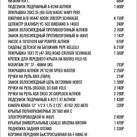
НИЗКИЙ H.R.T.
880Р.
ПОДСУМОК ПОДРАМНЫЙ A-R244 AUTHOR
1 600Р.
ПОКРЫШКА 26X2.35 (60-559) MAGIC MARY PERF,
BIKEPARK B/B HS447 ADDIX 20D2EPI SCHWALBE
4 150Р.
ЦЕПЕМЕТР (КАЛИБР) YC-503 BIKEHAND 6-14503
248Р.
ЗАМОК ВЕЛОСИПЕДНЫЙ ПРОТИВОУГОННЫЙ AUTHOR
2 760Р.
ЗАМОК ВЕЛОСИПЕДНЫЙ ПРОТИВОУГОННЫЙ M-WAVE
1 147Р.
НАСОС 8-18101024 AAP PUMPER AUTHOR
610Р.
СИДЕНЬЕ ДЕТСКОЕ НА БАГАЖНИК PEPE BELLELLI
6 210Р.
ПОКРЫШКА 16X1.75 (47-305) ROAD CRUISER SCHWALBE
1 560Р.
КРЕПЕЖ ДЛЯ ПЕРЕДНЕГО КРЫЛА НА ВИЛКУ VELO 65
MOUNTAIN 29" 37 - 40ММ SKS
793Р.
ПОКРЫШКА AUTHOR 26"Х2,00 SPEED MASTER
2 250Р.
РУЧКИ НА РУЛЬ BMX (ПАРА)
214Р.
ЗАМОК ВЕЛОCИПЕДНЫЙ ЦЕПЬ 8Х1200ММ HORST
1 390Р.
РУЧКИ НА РУЛЬ ERGOGEL D3 BAR VELO
2 740Р.
РУЧКИ НА РУЛЬ AGR ERGO 20 GRIPLOCK AUTHOR
2 190Р.
ПОДСУМОК ПОДРАМНЫЙ A-R211 X7 AUTHOR
1 430Р.
КАМЕРА KENDA 12" 1/2 Х 1.75-2.125", 47/62-203 АВТО
320Р.
КРЫЛЬЯ ПОЛНОРАЗМЕРНЫЕ 26"Х60 ММ С
ЭЛЕКТРОПРОВОДКОЙ M-WAVE
2 809Р.
КРЫЛЬЯ УНИВЕРСАЛЬНЫЕ LASALLE ARIZONA BROWN
1 470Р.
ПОДНОЖКА ЗАДНЯЯ OSTAND
1 336Р.
КОРЗИНА ПЕРЕДНЯЯ БЫСТРОСЪЕМНАЯ BA-F HANG M-