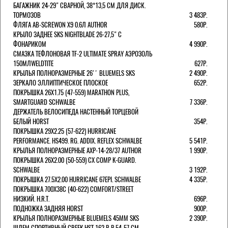
БАГАЖНИК 24-29" СВАРНОЙ, 38*13,5 СМ ДЛЯ ДИСК.
ТОРМОЗОВ
3 483Р.
ФЛЯГА AB-SCREWON X9 0.6Л AUTHOR
580Р.
КРЫЛО ЗАДНЕЕ SKS NIGHTBLADE 26-27,5" С
ФОНАРИКОМ
4 990Р.
СМАЗКА ТЕФЛОНОВАЯ TF-2 ULTIMATE SPRAY АЭРОЗОЛЬ
150МЛWELDTITE
627Р.
КРЫЛЬЯ ПОЛНОРАЗМЕРНЫЕ 26'' BLUEMELS SKS
2 490Р.
ЗЕРКАЛО ЭЛЛИПТИЧЕСКОЕ ПЛОСКОЕ
652Р.
ПОКРЫШКА 26X1.75 (47-559) MARATHON PLUS,
SMARTGUARD SCHWALBE
7 336Р.
ДЕРЖАТЕЛЬ ВЕЛОCИПЕДА НАСТЕННЫЙ ТОРЦЕВОЙ
БЕЛЫЙ HORST
354Р.
ПОКРЫШКА 29X2.25 (57-622) HURRICANE
PERFORMANCE. HS499. RG. ADDIX. REFLEX SCHWALBE
5 541Р.
КРЫЛЬЯ ПОЛНОРАЗМЕРНЫЕ AXP-14-28/37 AUTHOR
1 990Р.
ПОКРЫШКА 26X2.00 (50-559) CX COMP K-GUARD.
SCHWALBE
3 192Р.
ПОКРЫШКА 27.5X2.00 HURRICANE 67EPI. SCHWALBE
4 335Р.
ПОКРЫШКА 700X38С (40-622) COMFORT/STREET
НИЗКИЙ. H.R.T.
696Р.
ПОДНОЖКА ЗАДНЯЯ HORST
900Р.
КРЫЛЬЯ ПОЛНОРАЗМЕРНЫЕ BLUEMELS 45MM SKS
2 390Р.
ШЛЕМ СПОРТИВНЫЙ CREEK HST 162 Р-Р 54-57 СМ