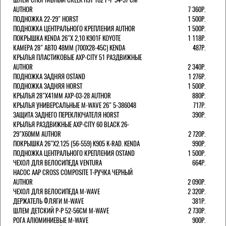
AUTHOR
7 360Р.
ПОДНОЖКА 22-29" HORST
1 500Р.
ПОДНОЖКА ЦЕНТРАЛЬНОГО КРЕПЛЕНИЯ AUTHOR
1 500Р.
ПОКРЫШКА KENDA 26"Х 2,10 K901F KOYOTE
1 118Р.
КАМЕРА 28" АВТО 48ММ (700Х28-45С) KENDA
487Р.
КРЫЛЬЯ ПЛАСТИКОВЫЕ AXP-CITY 51 РАЗДВИЖНЫЕ
AUTHOR
2 340Р.
ПОДНОЖКА ЗАДНЯЯ OSTAND
1 276Р.
ПОДНОЖКА ЗАДНЯЯ HORST
1 500Р.
КРЫЛЬЯ 28"Х41ММ AXP-03-28 AUTHOR
880Р.
КРЫЛЬЯ УНИВЕРСАЛЬНЫЕ M-WAVE 26" 5-386048
717Р.
ЗАЩИТА ЗАДНЕГО ПЕРЕКЛЮЧАТЕЛЯ HORST
390Р.
КРЫЛЬЯ РАЗДВИЖНЫЕ AXP-CITY 60 BLACK 26-
29"Х60ММ AUTHOR
2 720Р.
ПОКРЫШКА 26"Х2.125 (56-559) K905 K-RAD. KENDA
990Р.
ПОДНОЖКА ЦЕНТРАЛЬНОГО КРЕПЛЕНИЯ OSTAND
1 500Р.
ЧЕХОЛ ДЛЯ ВЕЛОСИПЕДА VENTURA
664Р.
НАСОС AAP CROSS COMPOSITE Т-РУЧКА ЧЕРНЫЙ
AUTHOR
2 090Р.
ЧЕХОЛ ДЛЯ ВЕЛОСИПЕДА M-WAVE
2 320Р.
ДЕРЖАТЕЛЬ ФЛЯГИ M-WAVE
381Р.
ШЛЕМ ДЕТСКИЙ Р-Р 52-56СМ M-WAVE
2 730Р.
РОГА АЛЮМИНИЕВЫЕ M-WAVE
900Р.