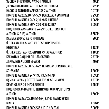
ЗВОНОК 8-16310105 AWA-51 AUTHOR
400Р.
ДЕРЖАТЕЛЬ ВЕЛО НАСТЕННЫЙ H017 HORST
729Р.
НАСОС 8-18101046 AAP CROSS 2 AUTHOR
1 770Р.
ПОКРЫШКА 26X2.10 (54-559) BLACK JACK SCHWALBE
5 290Р.
ПОКРЫШКА KENDA 24"Х 2,10 K887 KINETICS
1 063Р.
ПОКРЫШКА KENDA 26"Х 2,00 K885 KOBRA
1 096Р.
ПОДНОЖКА AKS-670 R18 24-29" E-BIKE (DROPOUT
AUTHOR IS-R18). AUTHOR
3 550Р.
КАМЕРА 200Х50 АВТО НИППЕЛЬ
200Р.
ФЛЯГА AB-TCX-SHANTI X9 0.85Л СЕРЕБРИСТО-
НЕОНОВАЯ
1 180Р.
ФЛЯГА 0.85Л AB-TCX-SHANTI X9 TACX/AUTHOR
1 180Р.
БАГАЖНИК ЗАДНИЙ CD-15B OSTAND
2 672Р.
ДЕРЖАТЕЛЬ ФЛЯГИ M-WAVE
402Р.
ПОКРЫШКА 29X2.00 (50-622) HURRICANE GREENGUARD.
SCHWALBE
4 890Р.
ПОКРЫШКА KENDA 24"Х1,95 K905 K-RAD
1 330Р.
СУМКА НА РАМУ ROTTERDAM TOP XL SC. M-WAVE
1 879Р.
КРЫЛЬЯ AXP-04-24/26 AUTHOR
1 450Р.
ПОДНОЖКА 8-16503115 ЦЕНТРАЛЬНОГО КРЕПЛЕНИЯ
AUTHOR
1 500Р.
ПОКРЫШКА 27.5"Х2.10 (54-584) K1162 WATER SPIRIT.
KENDA
1 587Р.
ПОКРЫШКА KENDA 26"Х2,35 K1010 NEVEGAL
2 002Р.