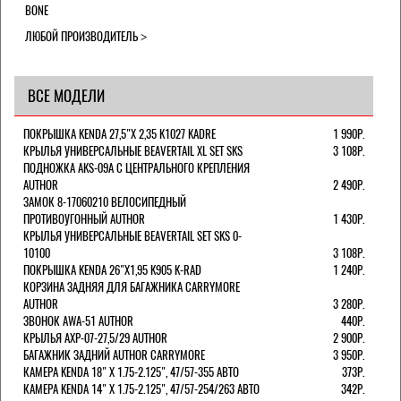
BONE
ЛЮБОЙ ПРОИЗВОДИТЕЛЬ
ВСЕ МОДЕЛИ
ПОКРЫШКА KENDA 27,5"Х 2,35 K1027 KADRE
1 990Р.
КРЫЛЬЯ УНИВЕРСАЛЬНЫЕ BEAVERTAIL XL SET SKS
3 108Р.
ПОДНОЖКА AKS-09A C ЦЕНТРАЛЬНОГО КРЕПЛЕНИЯ
AUTHOR
2 490Р.
ЗАМОК 8-17060210 ВЕЛОСИПЕДНЫЙ
ПРОТИВОУГОННЫЙ AUTHOR
1 430Р.
КРЫЛЬЯ УНИВЕРСАЛЬНЫЕ BEAVERTAIL SET SKS 0-
10100
3 108Р.
ПОКРЫШКА KENDA 26"Х1,95 K905 K-RAD
1 240Р.
КОРЗИНА ЗАДНЯЯ ДЛЯ БАГАЖНИКА CARRYMORE
AUTHOR
3 280Р.
ЗВОНОК AWA-51 AUTHOR
440Р.
КРЫЛЬЯ AXP-07-27,5/29 AUTHOR
2 900Р.
БАГАЖНИК ЗАДНИЙ AUTHOR CARRYMORE
3 950Р.
КАМЕРА KENDA 18" Х 1.75-2.125", 47/57-355 АВТО
373Р.
КАМЕРА KENDA 14" Х 1.75-2.125", 47/57-254/263 АВТО
342Р.