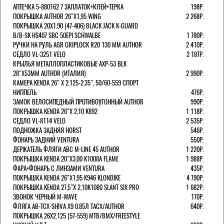
АПТЕЧКА 5-880162 7 ЗАПЛАТОК+КЛЕЙ+ТЕРКА
198Р.
ПОКРЫШКА AUTHOR 26"Х1,95 WING
2 268Р.
ПОКРЫШКА 20X1.90 (47-406) BLACK JACK K-GUARD
B/B-SK HS407 SBC 50EPI SCHWALBE
1 780Р.
РУЧКИ НА РУЛЬ AGR GRIPLOCK R20 130 ММ AUTHOR
2 410Р.
СЕДЛО VL-3251 VELO
2 187Р.
КРЫЛЬЯ МЕТАЛЛОПЛАСТИКОВЫЕ AXP-53 BLK
28"Х53ММ AUTHOR (ИТАЛИЯ)
2 990Р.
КАМЕРА KENDA 26" Х 2.125-2.35", 50/60-559 СПОРТ
НИППЕЛЬ
476Р.
ЗАМОК ВЕЛОСИПЕДНЫЙ ПРОТИВОУГОННЫЙ AUTHOR
990Р.
ПОКРЫШКА KENDA 26"Х 2,10 K892
1 118Р.
СЕДЛО VL-8114 VELO
2 535Р.
ПОДНОЖКА ЗАДНЯЯ HORST
546Р.
ФОНАРЬ ЗАДНИЙ VENTURA
550Р.
ДЕРЖАТЕЛЬ ФЛЯГИ АВС M-LINE 45 AUTHOR
1 220Р.
ПОКРЫШКА KENDA 20"Х3,00 K1008A FLAME
1 988Р.
ФАРА+ФОНАРЬ С ЛИНЗАМИ VENTURA
435Р.
ПОКРЫШКА KENDA 26"Х1,95 K946 KLONDIKE
4 790Р.
ПОКРЫШКА KENDA 27,5"Х 2,10K1080 SLANT SIX PRO
1 682Р.
ЗВОНОК ЧЕРНЫЙ M-WAVE
170Р.
ФЛЯГА AB-TCX-SHIVA X9 0.85Л TACX/AUTHOR
640Р.
ПОКРЫШКА 26X2.125 (57-559) MTB/BMX/FREESTYLE