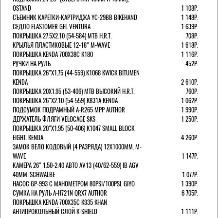
OSTAND
1 108Р.
СЪЕМНИК КАРЕТКИ-КАРТРИДЖА YC-29BB BIKEHAND
1 148Р.
СЕДЛО ELASTOMER GEL VENTURA
1 639Р.
ПОКРЫШКА 27.5X2.10 (54-584) MTB H.R.T.
708Р.
КРЫЛЬЯ ПЛАСТИКОВЫЕ 12-18" M-WAVE
1 618Р.
ПОКРЫШКА KENDA 700Х38С K180
1 116Р.
РУЧКИ НА РУЛЬ
452Р.
ПОКРЫШКА 26"Х1.75 (44-559) K1068 KWICK BITUMEN
KENDA
2 610Р.
ПОКРЫШКА 20X1.95 (53-406) MTB ВЫСОКИЙ H.R.T.
760Р.
ПОКРЫШКА 26"Х2.10 (54-559) K831A KENDA
1 062Р.
ПОДСУМОК ПОДРАМНЫЙ A-R265 MPP AUTHOR
1 990Р.
ДЕРЖАТЕЛЬ ФЛЯГИ VELOCAGE SKS
1 250Р.
ПОКРЫШКА 20"Х1.95 (50-406) K1047 SMALL BLOCK
EIGHT. KENDA
4 260Р.
ЗАМОК ВЕЛО КОДОВЫЙ (4 РАЗРЯДА) 12Х1000ММ. M-
WAVE
1 147Р.
КАМЕРА 26" 1.50-2.40 АВТО AV13 (40/62-559) IB AGV
40MM. SCHWALBE
1 077Р.
НАСОС GP-993 С МАНОМЕТРОМ 80PSI/100PSI. GIYO
1 390Р.
СУМКА НА РУЛЬ A-H721N QRX7 AUTHOR
6 705Р.
ПОКРЫШКА KENDA 700Х35С K935 KHAN
АНТИПРОКОЛЬНЫЙ СЛОЙ K-SHIELD
1 111Р.