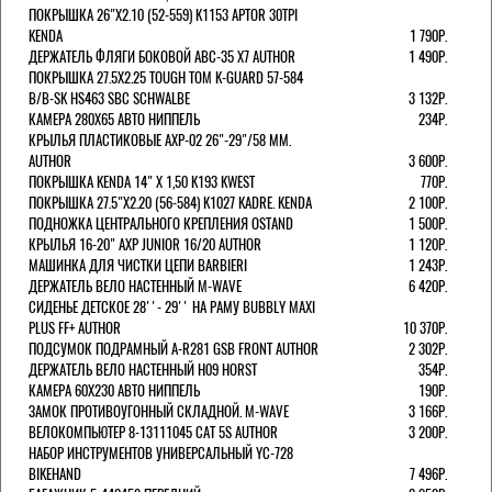
ПОКРЫШКА 26"Х2.10 (52-559) K1153 APTOR 30TPI
KENDA
1 790Р.
ДЕРЖАТЕЛЬ ФЛЯГИ БОКОВОЙ ABC-35 X7 AUTHOR
1 490Р.
ПОКРЫШКА 27.5X2.25 TOUGH TOM K-GUARD 57-584
B/B-SK HS463 SBC SCHWALBE
3 132Р.
КАМЕРА 280Х65 АВТО НИППЕЛЬ
234Р.
КРЫЛЬЯ ПЛАСТИКОВЫЕ AXP-02 26"-29"/58 ММ.
AUTHOR
3 600Р.
ПОКРЫШКА KENDA 14" Х 1,50 K193 KWEST
770Р.
ПОКРЫШКА 27.5"Х2.20 (56-584) K1027 KADRE. KENDA
2 100Р.
ПОДНОЖКА ЦЕНТРАЛЬНОГО КРЕПЛЕНИЯ OSTAND
1 500Р.
КРЫЛЬЯ 16-20" AXP JUNIOR 16/20 AUTHOR
1 120Р.
МАШИНКА ДЛЯ ЧИСТКИ ЦЕПИ BARBIERI
1 243Р.
ДЕРЖАТЕЛЬ ВЕЛО НАСТЕННЫЙ M-WAVE
6 420Р.
СИДЕНЬЕ ДЕТСКОЕ 28''- 29'' НА РАМУ BUBBLY MAXI
PLUS FF+ AUTHOR
10 370Р.
ПОДСУМОК ПОДРАМНЫЙ A-R281 GSB FRONT AUTHOR
2 302Р.
ДЕРЖАТЕЛЬ ВЕЛО НАСТЕННЫЙ H09 HORST
354Р.
КАМЕРА 60X230 АВТО НИППЕЛЬ
190Р.
ЗАМОК ПРОТИВОУГОННЫЙ СКЛАДНОЙ. M-WAVE
3 166Р.
ВЕЛОКОМПЬЮТЕР 8-13111045 CAT 5S AUTHOR
3 200Р.
НАБОР ИНСТРУМЕНТОВ УНИВЕРСАЛЬНЫЙ YC-728
BIKEHAND
7 496Р.