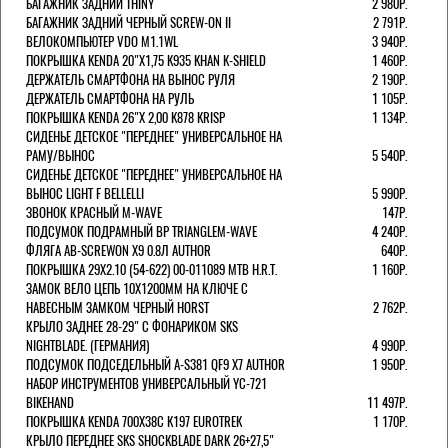
БАГАЖНИК ЗАДНИЙ THINY
2 980Р.
БАГАЖНИК ЗАДНИЙ ЧЕРНЫЙ SCREW-ON II
2 791Р.
ВЕЛОКОМПЬЮТЕР VDO M1.1WL
3 940Р.
ПОКРЫШКА KENDA 20"Х1,75 K935 KHAN K-SHIELD
1 460Р.
ДЕРЖАТЕЛЬ СМАРТФОНА НА ВЫНОС РУЛЯ
2 190Р.
ДЕРЖАТЕЛЬ СМАРТФОНА НА РУЛЬ
1 105Р.
ПОКРЫШКА KENDA 26"Х 2,00 K878 KRISP
1 134Р.
СИДЕНЬЕ ДЕТСКОЕ "ПЕРЕДНЕЕ" УНИВЕРСАЛЬНОЕ НА
РАМУ/ВЫНОС
5 540Р.
СИДЕНЬЕ ДЕТСКОЕ "ПЕРЕДНЕЕ" УНИВЕРСАЛЬНОЕ НА
ВЫНОС LIGHT F BELLELLI
5 990Р.
ЗВОНОК КРАСНЫЙ M-WAVE
147Р.
ПОДСУМОК ПОДРАМНЫЙ BP TRIANGLEM-WAVE
4 240Р.
ФЛЯГА AB-SCREWON X9 0.8Л AUTHOR
640Р.
ПОКРЫШКА 29X2.10 (54-622) 00-011089 MTB H.R.T.
1 160Р.
ЗАМОК ВЕЛО ЦЕПЬ 10Х1200ММ НА КЛЮЧЕ С
НАВЕСНЫМ ЗАМКОМ ЧЕРНЫЙ HORST
2 762Р.
КРЫЛО ЗАДНЕЕ 28-29" С ФОНАРИКОМ SKS
NIGHTBLADE. (ГЕРМАНИЯ)
4 990Р.
ПОДСУМОК ПОДСЕДЕЛЬНЫЙ A-S381 QF9 X7 AUTHOR
1 950Р.
НАБОР ИНСТРУМЕНТОВ УНИВЕРСАЛЬНЫЙ YC-721
BIKEHAND
11 497Р.
ПОКРЫШКА KENDA 700Х38С K197 EUROTREK
1 170Р.
КРЫЛО ПЕРЕДНЕЕ SKS SHOCKBLADE DARK 26+27,5"