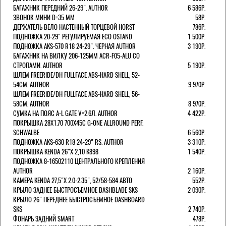
БАГАЖНИК ПЕРЕДНИЙ 26-29". AUTHOR
6 586Р.
ЗВОНОК МИНИ D=35 ММ
58Р.
ДЕРЖАТЕЛЬ ВЕЛО НАСТЕННЫЙ ТОРЦЕВОЙ HORST
786Р.
ПОДНОЖКА 20-29" РЕГУЛИРУЕМАЯ ECO OSTAND
1 500Р.
ПОДНОЖКА AKS-570 R18 24-29". ЧЕРНАЯ AUTHOR
3 190Р.
БАГАЖНИК НА ВИЛКУ 206-125ММ ACR-F05-ALU СО
СТРОПАМИ. AUTHOR
5 190Р.
ШЛЕМ FREERIDE/DH FULLFACE ABS-HARD SHELL, 52-
54СМ. AUTHOR
9 970Р.
ШЛЕМ FREERIDE/DH FULLFACE ABS-HARD SHELL, 56-
58СМ. AUTHOR
8 970Р.
СУМКА НА ПОЯС A-L GATE V=2.6Л. AUTHOR
4 422Р.
ПОКРЫШКА 28X1.70 700X45C G-ONE ALLROUND PERF.
SCHWALBE
6 560Р.
ПОДНОЖКА AKS-630 R18 24-29" RS. AUTHOR
3 310Р.
ПОКРЫШКА KENDA 26"Х 2,10 K898
1 540Р.
ПОДНОЖКА 8-16502110 ЦЕНТРАЛЬНОГО КРЕПЛЕНИЯ
AUTHOR
2 160Р.
КАМЕРА KENDA 27,5"Х 2.0-2.35", 52/58-584 АВТО
552Р.
КРЫЛО ЗАДНЕЕ БЫСТРОСЪЕМНОЕ DASHBLADE SKS
2 090Р.
КРЫЛО 26" ПЕРЕДНЕЕ БЫСТРОСЪЕМНОЕ DASHBOARD
SKS
2 740Р.
ФОНАРЬ ЗАДНИЙ SMART
478Р.