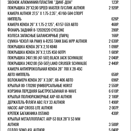
ЗВОНОК АЛЮМИНИЙ/ПЛАСТИК "ДИНГ-ДОН"
123Р.
ПОКРЫШКА 29"Х2,00 SPEED MASTER П/СЛИК AUTHOR
2 920Р.
КАМЕРА AUTHOR 27,5" Х 1.75-2.35", 47/60-584 СПОРТ
НИППЕЛЬ
626Р.
КАМЕРА KENDA 26" Х 1.75-2.125", 47/57-559 АВТО
468Р.
ФОНАРЬ ЗАДНИЙ 8-12039220 CYCLONE
390Р.
КОЛЕСА ЗАПАСНЫЕ БАЛАНСИРНЫЕ (ПАРА)
166Р.
CУМКА-ЧЕХОЛ НА РАМУ A-R255 TANK BAG MPP AUTHOR
2 630Р.
ПОКРЫШКА KENDA 26"Х 2,10 K848
1 098Р.
ПОКРЫШКА KENDA 26"Х 2,125 K50 60TPI
1 689Р.
ПОКРЫШКА 24X1.90 (47-507) BLACK JACK SCHWALBE
2 040Р.
ПОКРЫШКА 24X2.00 (50-507) LAND CRUISER SCHWALBE
2 440Р.
КАМЕРА АНТИПРОКОЛЬНАЯ KENDA 28" 700 Х 28-45C
АВТО НИППЕЛЬ
658Р.
ВЕЛОКАМЕРА KENDA 20" Х 3,00", 68-406 АВТО
696Р.
КРЫЛЬЯ 00-170280 УНИВЕРСАЛЬНЫЕ HORST
2 550Р.
КОРЗИНА ПЕРЕДНЯЯ БЫСТРОСЪЕМНАЯ M-WAVE
6 610Р.
КРЫЛЬЯ ПОЛНОРАЗМЕРНЫЕ AXP-60 AUTHOR
2 180Р.
ДЕРЖАТЕЛЬ ФЛЯГИ АВС FLY 33 AUTHOR
1 490Р.
НАСОС AAP CROSS LITE AUTHOR
2 007Р.
КРЕПЕЖ БАГАЖНИКА OSTAND
430Р.
КРЫЛЬЯ МЕТАЛЛОПЛАСТ. AXP-53 BLK 28"Х 53 ММ
AUTHOR
3 500Р.
СЕДЛО SONO ASL AUTHOR
5 040Р.