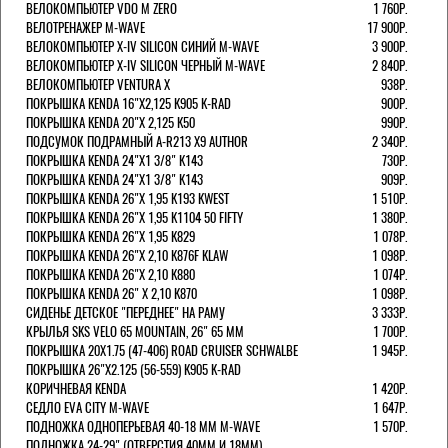
ВЕЛОКОМПЬЮТЕР VDO M ZERO
1 760Р.
ВЕЛОТРЕНАЖЕР M-WAVE
17 900Р.
ВЕЛОКОМПЬЮТЕР X-IV SILICON СИНИЙ M-WAVE
3 900Р.
ВЕЛОКОМПЬЮТЕР X-IV SILICON ЧЕРНЫЙ M-WAVE
2 840Р.
ВЕЛОКОМПЬЮТЕР VENTURA Х
938Р.
ПОКРЫШКА KENDA 16"Х2,125 K905 K-RAD
900Р.
ПОКРЫШКА KENDA 20"Х 2,125 K50
990Р.
ПОДСУМОК ПОДРАМНЫЙ A-R213 X9 AUTHOR
2 340Р.
ПОКРЫШКА KENDA 24"Х1 3/8" K143
730Р.
ПОКРЫШКА KENDA 24"Х1 3/8" K143
909Р.
ПОКРЫШКА KENDA 26"Х 1,95 K193 KWEST
1 510Р.
ПОКРЫШКА KENDA 26"Х 1,95 K1104 50 FIFTY
1 380Р.
ПОКРЫШКА KENDA 26"Х 1,95 K829
1 078Р.
ПОКРЫШКА KENDA 26"Х 2,10 K876F KLAW
1 098Р.
ПОКРЫШКА KENDA 26"Х 2,10 K880
1 074Р.
ПОКРЫШКА KENDA 26" Х 2,10 K870
1 098Р.
СИДЕНЬЕ ДЕТСКОЕ "ПЕРЕДНЕЕ" НА РАМУ
3 333Р.
КРЫЛЬЯ SKS VELO 65 MOUNTAIN, 26" 65 ММ
1 700Р.
ПОКРЫШКА 20X1.75 (47-406) ROAD CRUISER SCHWALBE
1 945Р.
ПОКРЫШКА 26"Х2.125 (56-559) K905 K-RAD
КОРИЧНЕВАЯ KENDA
1 420Р.
СЕДЛО EVA CITY M-WAVE
1 647Р.
ПОДНОЖКА ОДНОПЕРЬЕВАЯ 40-18 ММ M-WAVE
1 570Р.
ПОДНОЖКА 24-29" (ОТВЕРСТИЯ 40ММ И 18ММ),