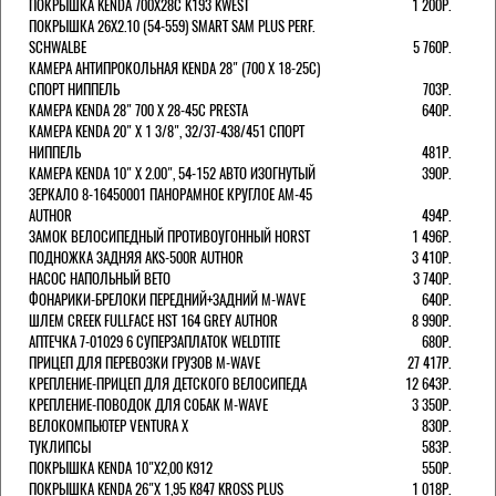
ПОКРЫШКА KENDA 700Х28С K193 KWEST
1 200Р.
ПОКРЫШКА 26X2.10 (54-559) SMART SAM PLUS PERF.
SCHWALBE
5 760Р.
КАМЕРА АНТИПРОКОЛЬНАЯ KENDA 28" (700 Х 18-25C)
СПОРТ НИППЕЛЬ
703Р.
КАМЕРА KENDA 28" 700 Х 28-45С PRESTA
640Р.
КАМЕРА KENDA 20" Х 1 3/8", 32/37-438/451 СПОРТ
НИППЕЛЬ
481Р.
КАМЕРА KENDA 10" Х 2.00", 54-152 АВТО ИЗОГНУТЫЙ
390Р.
ЗЕРКАЛО 8-16450001 ПАНОРАМНОЕ КРУГЛОЕ AM-45
AUTHOR
494Р.
ЗАМОК ВЕЛОСИПЕДНЫЙ ПРОТИВОУГОННЫЙ HORST
1 496Р.
ПОДНОЖКА ЗАДНЯЯ AKS-500R AUTHOR
3 410Р.
НАСОС НАПОЛЬНЫЙ BETO
3 740Р.
ФОНАРИКИ-БРЕЛОКИ ПЕРЕДНИЙ+ЗАДНИЙ M-WAVE
640Р.
ШЛЕМ CREEK FULLFACE HST 164 GREY AUTHOR
8 990Р.
АПТЕЧКА 7-01029 6 СУПЕРЗАПЛАТОК WELDTITE
680Р.
ПРИЦЕП ДЛЯ ПЕРЕВОЗКИ ГРУЗОВ M-WAVE
27 417Р.
КРЕПЛЕНИЕ-ПРИЦЕП ДЛЯ ДЕТСКОГО ВЕЛОСИПЕДА
12 643Р.
КРЕПЛЕНИЕ-ПОВОДОК ДЛЯ СОБАК M-WAVE
3 350Р.
ВЕЛОКОМПЬЮТЕР VENTURA Х
830Р.
ТУКЛИПСЫ
583Р.
ПОКРЫШКА KENDA 10"Х2,00 K912
550Р.
ПОКРЫШКА KENDA 26"Х 1,95 K847 KROSS PLUS
1 018Р.