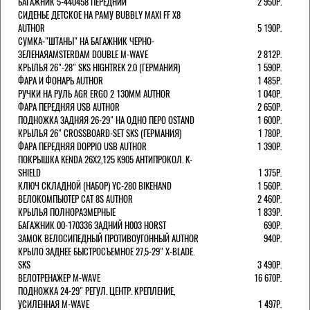
БАГАЖНИК 5-440458 ПЕРЕДНИЙ
2 950Р.
СИДЕНЬЕ ДЕТСКОЕ НА РАМУ BUBBLY MAXI FF X8
AUTHOR
5 190Р.
СУМКА-"ШТАНЫ" НА БАГАЖНИК ЧЕРНО-
ЗЕЛЕНАЯAMSTERDAM DOUBLE M-WAVE
2 812Р.
КРЫЛЬЯ 26"-28" SKS HIGHTREK 2.0 (ГЕРМАНИЯ)
1 590Р.
ФАРА И ФОНАРЬ AUTHOR
1 485Р.
РУЧКИ НА РУЛЬ AGR ERGO 2 130ММ AUTHOR
1 040Р.
ФАРА ПЕРЕДНЯЯ USB AUTHOR
2 650Р.
ПОДНОЖКА ЗАДНЯЯ 26-29" НА ОДНО ПЕРО OSTAND
1 600Р.
КРЫЛЬЯ 26" CROSSBOARD-SET SKS (ГЕРМАНИЯ)
1 780Р.
ФАРА ПЕРЕДНЯЯ DOPPIO USB AUTHOR
1 390Р.
ПОКРЫШКА KENDA 26Х2,125 K905 АНТИПРОКОЛ. K-
SHIELD
1 375Р.
КЛЮЧ СКЛАДНОЙ (НАБОР) YC-280 BIKEHAND
1 560Р.
ВЕЛОКОМПЬЮТЕР CAT 8S AUTHOR
2 460Р.
КРЫЛЬЯ ПОЛНОРАЗМЕРНЫЕ
1 839Р.
БАГАЖНИК 00-170336 ЗАДНИЙ H003 HORST
690Р.
ЗАМОК ВЕЛОСИПЕДНЫЙ ПРОТИВОУГОННЫЙ AUTHOR
940Р.
КРЫЛО ЗАДНЕЕ БЫСТРОСЪЕМНОЕ 27,5-29" X-BLADE.
SKS
3 490Р.
ВЕЛОТРЕНАЖЕР M-WAVE
16 670Р.
ПОДНОЖКА 24-29" РЕГУЛ. ЦЕНТР. КРЕПЛЕНИЕ,
УСИЛЕННАЯ M-WAVE
1 497Р.