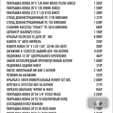
ПОКРЫШКА KENDA 26"Х 1,95 K847 KROSS PLUSK-SHIELD
1 365Р.
ПОКРЫШКА KENDA 26"Х 1,95 K908K-SHIELD
1 590Р.
ПОКРЫШКА KENDA 27,5"Х 1,35 K193 KWEST
1 340Р.
СТЕНД ДЕМОНСТРАЦИОННЫЙ YC-117N BIKEHAND
1 227Р.
СТЕНД ДЕМОНСТРАЦИОННЫЙ YC-103 BIKEHAND
1 638Р.
СЪЕМНИК КАССЕТЫ "ХЛЫСТ" YC-501A BIKEHAND
640Р.
ЦЕПЕМЕТР (КАЛИБР) CYCLO
1 186Р.
КРЫЛЬЯ VELOFLEXX 55 ДЛЯ 28". SKS
4 980Р.
КАМЕРА 12" АВТО НИППЕЛЬ
226Р.
КАМЕРА KENDA 18" Х 1.25-1.50", 32/40-355 АВТО
386Р.
БАГАЖНИК 8-15203125 ЗАДНИЙ ACR-160 AUTHOR
4 670Р.
ПОДНОЖКА 12-20" ЦЕНТРАЛЬНОГО КРЕПЛЕНИЯ
487Р.
ЗАМОК ВЕЛОСИПЕДНЫЙ ПРОТИВОУГОННЫЙ AUTHOR
1 600Р.
ПОДНОЖКА ЗАДНЯЯ HORST
273Р.
НАСОС НАПОЛЬНЫЙ AIR BAR 2 AUTHOR
2 142Р.
РЕЗИНКИ НА БАГАЖНИК
222Р.
КРЫЛЬЯ 0-10078 УНИВЕРСАЛЬНЫЕ ROWDY SET SKS
2 680Р.
АПТЕЧКА 8-10101202 ARS-56 AUTHOR
217Р.
ЗЕРКАЛО ОВАЛЬНОЕ ЧЕРНОЕ M-WAVE
655Р.
ПОКРЫШКА KENDA 20"Х4 1/4" K1032 KRAZE
2 283Р.
ПОКРЫШКА KENDA 24"Х2,10 КЕВЛАРОВЫЙ КОРД
(СКЛАДНАЯ) K1052 KRANIUM
5 270Р.
ПОКРЫШКА KENDA 24"Х1,95 K935 KHAN
1 190Р.