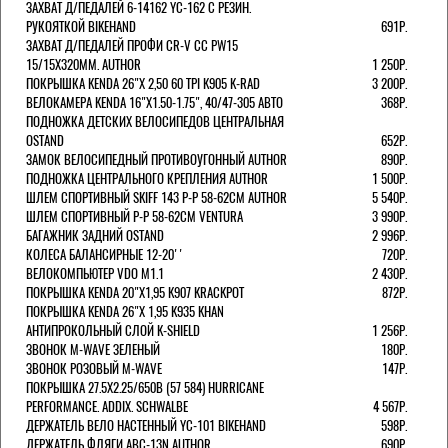
ЗАХВАТ Д/ПЕДАЛЕЙ 6-14162 YC-162 С РЕЗИН.
РУКОЯТКОЙ BIKEHAND
691Р.
ЗАХВАТ Д/ПЕДАЛЕЙ ПРОФИ CR-V CC PW15
15/15X320ММ. AUTHOR
1 250Р.
ПОКРЫШКА KENDA 26"Х 2,50 60 TPI K905 K-RAD
3 200Р.
ВЕЛОКАМЕРА KENDA 16"Х1.50-1.75", 40/47-305 АВТО
368Р.
ПОДНОЖКА ДЕТСКИХ ВЕЛОСИПЕДОВ ЦЕНТРАЛЬНАЯ
OSTAND
652Р.
ЗАМОК ВЕЛОСИПЕДНЫЙ ПРОТИВОУГОННЫЙ AUTHOR
890Р.
ПОДНОЖКА ЦЕНТРАЛЬНОГО КРЕПЛЕНИЯ AUTHOR
1 500Р.
ШЛЕМ СПОРТИВНЫЙ SKIFF 143 Р-Р 58-62СМ AUTHOR
5 540Р.
ШЛЕМ СПОРТИВНЫЙ Р-Р 58-62СМ VENTURA
3 990Р.
БАГАЖНИК ЗАДНИЙ OSTAND
2 996Р.
КОЛЕСА БАЛАНСИРНЫЕ 12-20''
720Р.
ВЕЛОКОМПЬЮТЕР VDO M1.1
2 430Р.
ПОКРЫШКА KENDA 20"Х1,95 K907 KRACKPOT
872Р.
ПОКРЫШКА KENDA 26"Х 1,95 K935 KHAN
АНТИПРОКОЛЬНЫЙ СЛОЙ K-SHIELD
1 256Р.
ЗВОНОК M-WAVE ЗЕЛЕНЫЙ
180Р.
ЗВОНОК РОЗОВЫЙ M-WAVE
147Р.
ПОКРЫШКА 27.5X2.25/650B (57 584) HURRICANE
PERFORMANCE. ADDIX. SCHWALBE
4 567Р.
ДЕРЖАТЕЛЬ ВЕЛО НАСТЕННЫЙ YC-101 BIKEHAND
598Р.
ДЕРЖАТЕЛЬ ФЛЯГИ ABC-13N AUTHOR
690Р.