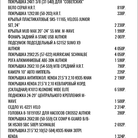
ПОКРЫШКА 24X1 3/8 (37-540) ДЛЯ "СОВЕТСКИХ"
ВЕЛО СЕРАЯ H.R.T.
810Р.
ПОКРЫШКА 12X2.00 (50-203) H.R.T.
338Р.
КРЫЛЬЯ ПЛАСТИКАТОВЫЕ SKS-11165, VELO55 JUNIOR
SET, 24"
2 230Р.
КРЫЛЬЯ MUD MAX 20"-24" 55 ММ. M-WAVE
1 990Р.
ФОНАРЬ ЗАДНИЙ A-STAKE USB AUTHOR
2 007Р.
ПОДСУМОК ПОДСЕДЕЛЬНЫЙ A-S3152 SUMO X9
AUTHOR
4 050Р.
ПОКРЫШКА 29X2.25 (57-622) HURRICANE SCHWALBE
4 050Р.
РОГА АЛЮМИНИЕВЫЕ ABE-30N AUTHOR
1 590Р.
ПОКРЫШКА 26X2.10 (54-559) MTB СРЕДНИЙ H.R.T.
790Р.
КАМЕРА 10" АВТО НИППЕЛЬ
226Р.
ПОКРЫШКА АНТИПОКОЛ. KENDA 27,5"Х 2,10 K935 KHAN
2 190Р.
ПОКРЫШКА KENDA 27,5"Х 2,10 КЕВЛАРОВЫЙ КОРД
(СКЛАДНАЯ) K1013 KLONDIKE WIDE ELITE
6 590Р.
ПОДНОЖКА 24-29" ЦЕНТРАЛЬНОГО КРЕПЛЕНИЯ M-
WAVE
1 500Р.
СЕДЛО VL-6221 VELO
2 314Р.
ГОЛОВКА 8-18191057 ДЛЯ НАСОСОВ CROSS2 AUTHOR
390Р.
ПОКРЫШКА 26X2.00 (50-559) CX COMP K-GUARD B/B-
SK HS369 SBC 50EPI SCHWALBE
2 692Р.
ПОКРЫШКА 27.5"Х2.10(52-584) K935 KHAN 30TPI.
KENDA
1 324Р.