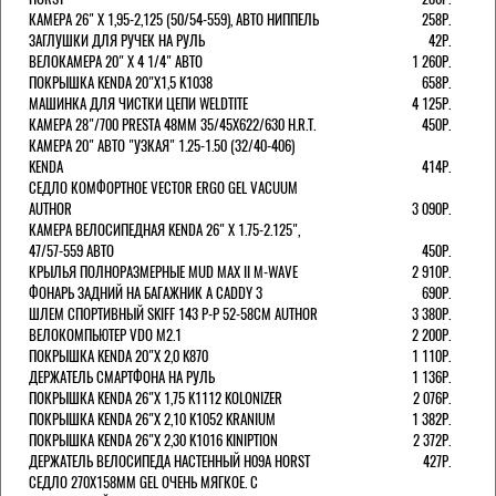
КАМЕРА 26" X 1,95-2,125 (50/54-559), АВТО НИППЕЛЬ
258Р.
ЗАГЛУШКИ ДЛЯ РУЧЕК НА РУЛЬ
42Р.
ВЕЛОКАМЕРА 20" Х 4 1/4" АВТО
1 260Р.
ПОКРЫШКА KENDA 20"Х1,5 K1038
658Р.
МАШИНКА ДЛЯ ЧИСТКИ ЦЕПИ WELDTITE
4 125Р.
КАМЕРА 28"/700 PRESTA 48ММ 35/45Х622/630 H.R.T.
450Р.
КАМЕРА 20" АВТО "УЗКАЯ" 1.25-1.50 (32/40-406)
KENDA
414Р.
СЕДЛО КОМФОРТНОЕ VECTOR ERGO GEL VACUUM
AUTHOR
3 090Р.
КАМЕРА ВЕЛОСИПЕДНАЯ KENDA 26" Х 1.75-2.125",
47/57-559 АВТО
450Р.
КРЫЛЬЯ ПОЛНОРАЗМЕРНЫЕ MUD MAX II M-WAVE
2 910Р.
ФОНАРЬ ЗАДНИЙ НА БАГАЖНИК A CADDY 3
690Р.
ШЛЕМ СПОРТИВНЫЙ SKIFF 143 Р-Р 52-58СМ AUTHOR
3 380Р.
ВЕЛОКОМПЬЮТЕР VDO M2.1
2 200Р.
ПОКРЫШКА KENDA 20"Х 2,0 K870
1 110Р.
ДЕРЖАТЕЛЬ СМАРТФОНА НА РУЛЬ
1 136Р.
ПОКРЫШКА KENDA 26"Х 1,75 K1112 KOLONIZER
2 076Р.
ПОКРЫШКА KENDA 26"Х 2,10 K1052 KRANIUM
1 382Р.
ПОКРЫШКА KENDA 26"Х 2,30 K1016 KINIPTION
2 372Р.
ДЕРЖАТЕЛЬ ВЕЛОСИПЕДА НАСТЕННЫЙ H09A HORST
427Р.
СЕДЛО 270Х158ММ GEL ОЧЕНЬ МЯГКОЕ. С