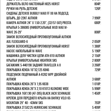
ДЕРЖАТЕЛЬ ВЕЛО НАСТЕННЫЙ H025 HORST
804Р.
РУЧКИ НА РУЛЬ ДЕТСКИЕ
126Р.
СИДЕНЬЕ ДЕТСКОЕ BUBBLY MAXI FF X8 НА ПОДСЕД.
ШТЫРЬ, ДО 22КГ AUTHOR
7 990Р.
КАМЕРА AUTHOR 24" Х 1.50-2.20", (32/57-507) PRESTA
680Р.
КРЫЛЬЯ 5-386085 УНИВЕРСАЛЬНЫЕ MUD MAX M-
WAVE 26-29"
808Р.
ЗАМОК ВЕЛОСИПЕДНЫЙ ПРОТИВОУГОННЫЙ AUTHOR
AUL FLEXGUARD-6
2 050Р.
ЗАМОК ВЕЛОСИПЕДНЫЙ ПРОТИВОУГОННЫЙ HORST
1 388Р.
НАСОС НАПОЛЬНЫЙ M-WAVE
5 190Р.
МАШИНКА ДЛЯ ЧИСТКИ ЦЕПИ ATH-810 AUTHOR
2 156Р.
КРЫЛЬЯ УНИВЕРСАЛЬНЫЕ HIGHTREK SKS
2 800Р.
БАГАЖНИК 5-440198 ЗАДНИЙ TRAVELLER A II
3 268Р.
ПОКРЫШКА KENDA 16"Х2,125 K846
729Р.
ПОДСУМОК ПОДРАМНЫЙ A-R282 MPP ДВОЙНОЙ
AUTHOR
3 688Р.
ПОКРЫШКА KENDA 26"Х 1,95 K838
1 018Р.
ПОКРЫШКА KENDA 26"Х 2,10 K1013 KLONDIKE WIDE
5 998Р.
ПОКРЫШКА 16X1.90 (47-305) BLACK JACK SCHWALBE
1 450Р.
КРЕПЕЖ ДЛЯ ПЕРЕДНЕГО КРЫЛА НА ВИЛКУ VELO 65
MOUNTAIN 29" 40 - 43ММ SKS
793Р.
ПОКРЫШКА 27.5X2.25 HURRICANE SCHWALBE
5 499Р.