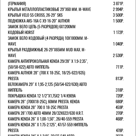
(ГЕРМАНИЯ)
3 871Р.
КРЫЛЬЯ МЕТАЛЛОПЛАСТИКОВЫЕ 29"Х60 ММ. M-WAVE
2 994Р.
КРЫЛЬЯ VELO 55 CROSS, 26-29" SKS
3 500Р.
ПОДНОЖКА AKS-16A C X9 16-20" AUTHOR
1 500Р.
ЗАМОК ВЕЛО ЦЕПЬ (5 РАЗРЯДОВ) 6Х1200ММ
КОДОВЫЙ HORST
1 172Р.
ЗАМОК ВЕЛО КОДОВЫЙ (4 РАЗРЯДА) 10Х1800ММ. M-
WAVE
1 040Р.
КРЫЛЬЯ РАЗДВИЖНЫЕ 26-29"Х65ММ MUD MAX. M-
WAVE
2 530Р.
КАМЕРА АНТИПРОКОЛЬНАЯ KENDA 29/28" Х 1.9-2.35",
(50/58-622) АВТО НИППЕЛЬ
711Р.
КАМЕРА AUTHOR 28" (700 Х 18-25С, 18/25-622/635)
PRESTA
813Р.
ВЕЛОКАМЕРА 29" X 1,95-2,125 (50/54-622/630) АВТО
НИППЕЛЬ
318Р.
ПОКРЫШКА KENDA 12 1/2"Х1,75X2 1/4 K909A
720Р.
КАМЕРА 28" (700Х18-25С), 60ММ PRESTA. KENDA
680Р.
КАМЕРА KENDA 28" 700 Х 18-25С PRESTA
459Р.
КАМЕРА 28"/700 АВТО 48ММ 28/32Х622/630 H.R.T.
270Р.
КАМЕРА KENDA 26" Х 1,00-1,50", 26/40-559 PRESTA
468Р.
КАМЕРА KENDA 26" Х 1.75-2.125", 47/57-559 НИППЕЛЬ
PRESTA
478Р.