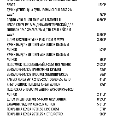
SPORT
1 520Р.
РУЧКИ (ГРИПСЫ) НА РУЛЬ 130ММ CLOUD BASE 2 M-
WAVE
260Р.
СЕДЛО VELO PLUSH TOUR AIR LASTOMER II
6 690Р.
НАБОР КЛЮЧ TW-2/24 ДИНАМОМЕТРИЧЕСКИЙ ДЛЯ
ГОЛОВОК 1/4", 3/4/5/6/8ММ, T10, T25 В КЕЙСЕ M-
WAVE
8 990Р.
ШЛЕМ ВМХ/FREESTYLE Р-Р 58-61СМ M-WAVE
3 890Р.
РУЧКИ НА РУЛЬ ДЕТСКИЕ AGR JUNIOR R5 85 ММ
AUTHOR
522Р.
РУЧКИ НА РУЛЬ ДЕТСКИЕ AGR JUNIOR R5 85 ММ
AUTHOR
700Р.
ПОДСУМОК ПОДСЕДЕЛЬНЫЙ A-S351 QF9 AUTHOR
2 030Р.
ЗЕРКАЛО 6-647335 ПАНОРАМНОЕ КРУГЛОЕ
427Р.
ЗЕРКАЛО 6-647332 ПЛОСКОЕ ЭЛЛИПТИЧЕСКОЕ
867Р.
КАМЕРА KENDA 26" Х 2.125-2.35", 50/60-559 АВТО
418Р.
КРЫЛО-ЩИТОК ПЕРЕДНЕЕ X-FLAP AUTHOR
732Р.
ПОДНОЖКА 8-16500140 ЗАДНЯЯ AKS-530 RS-24/29
AUTHOR
2 110Р.
ШЛЕМ CREEK FULLFACE 57-60СМ GREY AUTHOR
8 990Р.
БАГАЖНИК ЗАДНИЙ ACR-20N AUTHOR
5 310Р.
ПОКРЫШКА KENDA 16"Х1,50 K193 KWEST
574Р.
ПОКРЫШКА KENDA 26"Х1,75 K197 EUROTREK
986Р.