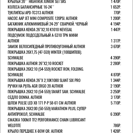
КРЫЛЬЯ 20'' HIGHTREK JUNIOR SET SKS
1 470Р.
КОЛЕСА БАЛАНСИРНЫЕ 16-24''
1 652Р.
ТУКЛИПСЫ APD-TC313 AUTHOR
770Р.
НАСОС AAP JET MINI COMPOSITE 120PSI. AUTHOR
1 200Р.
БАГАЖНИК АЛЮМИНИЕВЫЙ 24-29" СВАРНОЙ. ЧЕРНЫЙ
4 194Р.
ПОКРЫШКА KENDA 26"Х2,10 K1010 NEVEGAL
1 447Р.
ПОДСУМОК ПОДСЕДЕЛЬНЫЙ A-S310 TPN МИНИ
AUTHOR
1 317Р.
ЗАМОК ВЕЛОСИПЕДНЫЙ ПРОТИВОУГОННЫЙ AUTHOR
3 670Р.
ПОКРЫШКА 26X1,75 (47-559) WINTER (100ШИПОВ).
SCHWALBE
4 390Р.
ПОКРЫШКА AUTHOR 26"Х2,10 ROCKET
2 280Р.
ПОКРЫШКА 26X2.10 (54-559) ROCKET RON, FOLDING.
SCHWALBE
4 870Р.
ПОКРЫШКА KENDA 26"Х 2,10K1080 SLANT SIX PRO
1 344Р.
РУЧКИ НА РУЛЬ AGR ERGO 20 AUTHOR
2 190Р.
ПОКРЫШКА 26X2.10 (54-559) SMART SAM. SCHWALBE
3 250Р.
СЕДЛО DONNA. AUTHOR
3 170Р.
ШЛЕМ PULSE LED X8 171 Р-Р 58-61 СМ AUTHOR
5 710Р.
ПОКРЫШКА 26X2.00 (50-559) MARATHON PLUS, СУПЕР
АНТИПРОКОЛ, SCHWALBE
6 390Р.
СМАЗКА 100МЛ TF2 PERFORMANCE CHAIN LUBRICANT
WELDTITE
786Р.
КРЫЛО ПЕРЕДНЕЕ X-BOW QR. AUTHOR
1 428Р.