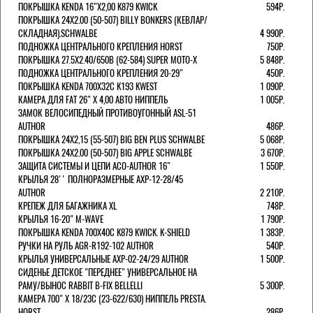
ПОКРЫШКА KENDA 16"Х2,00 K879 KWICK
594Р.
ПОКРЫШКА 24X2.00 (50-507) BILLY BONKERS (КЕВЛАР/
СКЛАДНАЯ).SCHWALBE
4 990Р.
ПОДНОЖКА ЦЕНТРАЛЬНОГО КРЕПЛЕНИЯ HORST
750Р.
ПОКРЫШКА 27.5X2.40/650B (62-584) SUPER MOTO-X
5 848Р.
ПОДНОЖКА ЦЕНТРАЛЬНОГО КРЕПЛЕНИЯ 20-29"
450Р.
ПОКРЫШКА KENDA 700Х32С K193 KWEST
1 090Р.
КАМЕРА ДЛЯ FAT 26" X 4,00 АВТО НИППЕЛЬ
1 005Р.
ЗАМОК ВЕЛОСИПЕДНЫЙ ПРОТИВОУГОННЫЙ ASL-51
AUTHOR
486Р.
ПОКРЫШКА 24X2,15 (55-507) BIG BEN PLUS SCHWALBE
5 068Р.
ПОКРЫШКА 24X2.00 (50-507) BIG APPLE SCHWALBE
3 670Р.
ЗАЩИТА СИСТЕМЫ И ЦЕПИ ACO-AUTHOR 16"
1 550Р.
КРЫЛЬЯ 28'' ПОЛНОРАЗМЕРНЫЕ AXP-12-28/45
AUTHOR
2 210Р.
КРЕПЕЖ ДЛЯ БАГАЖНИКА XL
748Р.
КРЫЛЬЯ 16-20" M-WAVE
1 790Р.
ПОКРЫШКА KENDA 700Х40С K879 KWICK. K-SHIELD
1 383Р.
РУЧКИ НА РУЛЬ AGR-R192-102 AUTHOR
540Р.
КРЫЛЬЯ УНИВЕРСАЛЬНЫЕ AXP-02-24/29 AUTHOR
1 500Р.
СИДЕНЬЕ ДЕТСКОЕ "ПЕРЕДНЕЕ" УНИВЕРСАЛЬНОЕ НА
РАМУ/ВЫНОС RABBIT B-FIX BELLELLI
5 300Р.
КАМЕРА 700" Х 18/23C (23-622/630) НИППЕЛЬ PRESTA.
HORST
286Р.