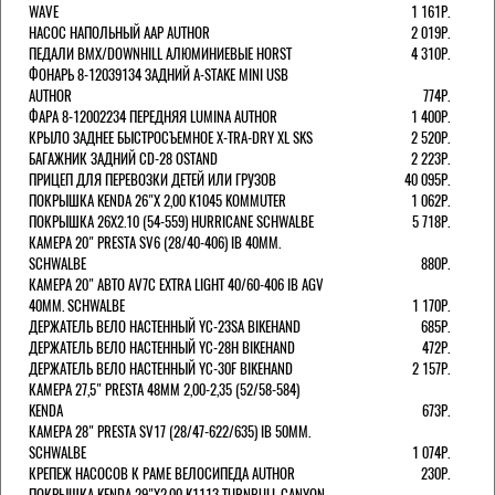
WAVE
1 161Р.
НАСОС НАПОЛЬНЫЙ AAP AUTHOR
2 019Р.
ПЕДАЛИ BMX/DOWNHILL АЛЮМИНИЕВЫЕ HORST
4 310Р.
ФОНАРЬ 8-12039134 ЗАДНИЙ A-STAKE MINI USB
AUTHOR
774Р.
ФАРА 8-12002234 ПЕРЕДНЯЯ LUMINA AUTHOR
1 400Р.
КРЫЛО ЗАДНЕЕ БЫСТРОСЪЕМНОЕ X-TRA-DRY XL SKS
2 520Р.
БАГАЖНИК ЗАДНИЙ CD-28 OSTAND
2 223Р.
ПРИЦЕП ДЛЯ ПЕРЕВОЗКИ ДЕТЕЙ ИЛИ ГРУЗОВ
40 095Р.
ПОКРЫШКА KENDA 26"Х 2,00 K1045 KOMMUTER
1 062Р.
ПОКРЫШКА 26X2.10 (54-559) HURRICANE SCHWALBE
5 718Р.
КАМЕРА 20" PRESTA SV6 (28/40-406) IB 40MM.
SCHWALBE
880Р.
КАМЕРА 20" АВТО AV7C EXTRA LIGHT 40/60-406 IB AGV
40MM. SCHWALBE
1 170Р.
ДЕРЖАТЕЛЬ ВЕЛО НАСТЕННЫЙ YC-23SA BIKEHAND
685Р.
ДЕРЖАТЕЛЬ ВЕЛО НАСТЕННЫЙ YC-28H BIKEHAND
472Р.
ДЕРЖАТЕЛЬ ВЕЛО НАСТЕННЫЙ YC-30F BIKEHAND
2 157Р.
КАМЕРА 27,5" PRESTA 48ММ 2,00-2,35 (52/58-584)
KENDA
673Р.
КАМЕРА 28" PRESTA SV17 (28/47-622/635) IB 50MM.
SCHWALBE
1 074Р.
КРЕПЕЖ НАСОСОВ К РАМЕ ВЕЛОСИПЕДА AUTHOR
230Р.
ПОКРЫШКА KENDA 29"Х2,00 K1113 TURNBULL CANYON