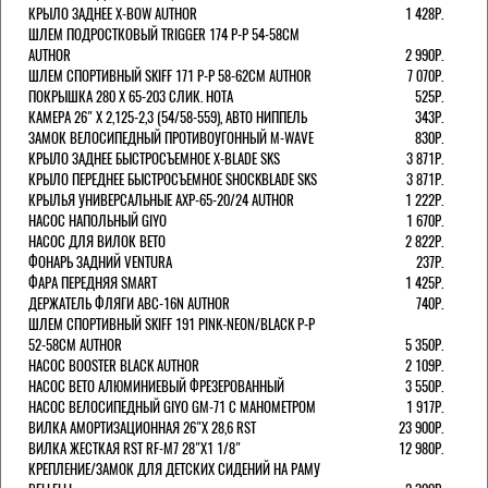
КРЫЛО ЗАДНЕЕ X-BOW AUTHOR
1 428Р.
ШЛЕМ ПОДРОСТКОВЫЙ TRIGGER 174 Р-Р 54-58СМ
AUTHOR
2 990Р.
ШЛЕМ СПОРТИВНЫЙ SKIFF 171 Р-Р 58-62СМ AUTHOR
7 070Р.
ПОКРЫШКА 280 X 65-203 СЛИК. HOTA
525Р.
КАМЕРА 26" X 2,125-2,3 (54/58-559), АВТО НИППЕЛЬ
343Р.
ЗАМОК ВЕЛОСИПЕДНЫЙ ПРОТИВОУГОННЫЙ M-WAVE
830Р.
КРЫЛО ЗАДНЕЕ БЫСТРОСЪЕМНОЕ X-BLADE SKS
3 871Р.
КРЫЛО ПЕРЕДНЕЕ БЫСТРОСЪЕМНОЕ SHOCKBLADE SKS
3 871Р.
КРЫЛЬЯ УНИВЕРСАЛЬНЫЕ AXP-65-20/24 AUTHOR
1 222Р.
НАСОС НАПОЛЬНЫЙ GIYO
1 670Р.
НАСОС ДЛЯ ВИЛОК ВЕТО
2 822Р.
ФОНАРЬ ЗАДНИЙ VENTURA
237Р.
ФАРА ПЕРЕДНЯЯ SMART
1 425Р.
ДЕРЖАТЕЛЬ ФЛЯГИ ABC-16N AUTHOR
740Р.
ШЛЕМ СПОРТИВНЫЙ SKIFF 191 PINK-NEON/BLACK Р-Р
52-58СМ AUTHOR
5 350Р.
НАСОС BOOSTER BLACK AUTHOR
2 109Р.
НАСОС BETO АЛЮМИНИЕВЫЙ ФРЕЗЕРОВАННЫЙ
3 550Р.
НАСОС ВЕЛОСИПЕДНЫЙ GIYO GM-71 С МАНОМЕТРОМ
1 917Р.
ВИЛКА АМОРТИЗАЦИОННАЯ 26"Х 28,6 RST
23 900Р.
ВИЛКА ЖЕСТКАЯ RST RF-M7 28"Х1 1/8"
12 980Р.
КРЕПЛЕНИЕ/ЗАМОК ДЛЯ ДЕТСКИХ СИДЕНИЙ НА РАМУ