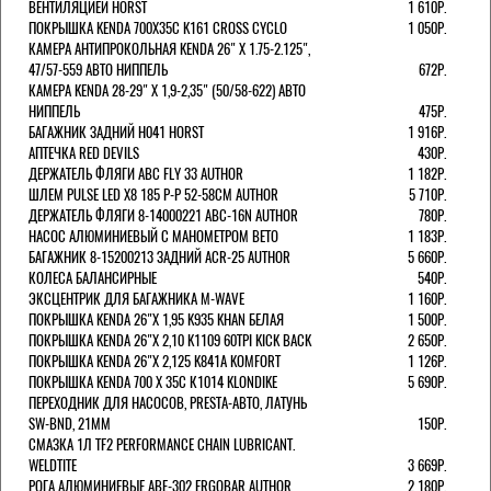
ВЕНТИЛЯЦИЕЙ HORST
1 610Р.
ПОКРЫШКА KENDA 700Х35С K161 CROSS CYCLO
1 050Р.
КАМЕРА АНТИПРОКОЛЬНАЯ KENDA 26" Х 1.75-2.125",
47/57-559 АВТО НИППЕЛЬ
672Р.
КАМЕРА KENDA 28-29" Х 1,9-2,35" (50/58-622) АВТО
НИППЕЛЬ
475Р.
БАГАЖНИК ЗАДНИЙ H041 HORST
1 916Р.
АПТЕЧКА RED DEVILS
430Р.
ДЕРЖАТЕЛЬ ФЛЯГИ АВС FLY 33 AUTHOR
1 182Р.
ШЛЕМ PULSE LED X8 185 Р-Р 52-58СМ AUTHOR
5 710Р.
ДЕРЖАТЕЛЬ ФЛЯГИ 8-14000221 ABC-16N AUTHOR
780Р.
НАСОС АЛЮМИНИЕВЫЙ С МАНОМЕТРОМ BETO
1 183Р.
БАГАЖНИК 8-15200213 ЗАДНИЙ ACR-25 AUTHOR
5 660Р.
КОЛЕСА БАЛАНСИРНЫЕ
540Р.
ЭКСЦЕНТРИК ДЛЯ БАГАЖНИКА M-WAVE
1 160Р.
ПОКРЫШКА KENDA 26"Х 1,95 K935 KHAN БЕЛАЯ
1 500Р.
ПОКРЫШКА KENDA 26"Х 2,10 K1109 60TPI KICK BACK
2 650Р.
ПОКРЫШКА KENDA 26"Х 2,125 K841A KOMFORT
1 126Р.
ПОКРЫШКА KENDA 700 Х 35С К1014 KLONDIKE
5 690Р.
ПЕРЕХОДНИК ДЛЯ НАСОСОВ, PRESTA-АВТО, ЛАТУНЬ
SW-BND, 21ММ
150Р.
СМАЗКА 1Л TF2 PERFORMANCE CHAIN LUBRICANT.
WELDTITE
3 669Р.
РОГА АЛЮМИНИЕВЫЕ ABE-302 ERGOBAR AUTHOR
2 180Р.