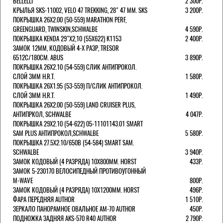
BELLELLI
2 300Р.
КРЫЛЬЯ SKS-11002, VELO 47 TREKKING, 28" 47 ММ. SKS
3 200Р.
ПОКРЫШКА 26X2.00 (50-559) MARATHON PERF,
GREENGUARD, TWINSKIN,SCHWALBE
4 590Р.
ПОКРЫШКА KENDA 29"Х2,10 (55X622) K1153
2 400Р.
ЗАМОК 12ММ, КОДОВЫЙ 4-Х РАЗР, TRESOR
6512C/180СМ. ABUS
3 890Р.
ПОКРЫШКА 26X2.10 (54-559) СЛИК АНТИПРОКОЛ.
СЛОЙ 3ММ H.R.T.
1 580Р.
ПОКРЫШКА 26X1.95 (53-559) П/СЛИК АНТИПРОКОЛ.
СЛОЙ 3ММ H.R.T.
1 490Р.
ПОКРЫШКА 26X2.00 (50-559) LAND CRUISER PLUS,
АНТИПРКОЛ, SCHWALBE
4 047Р.
ПОКРЫШКА 29X2.10 (54-622) 05-11101143.01 SMART
SAM PLUS АНТИПРОКОЛ,SCHWALBE
5 580Р.
ПОКРЫШКА 27.5X2.10/650B (54-584) SMART SAM.
SCHWALBE
3 940Р.
ЗАМОК КОДОВЫЙ (4 РАЗРЯДА) 10Х800ММ. HORST
433Р.
ЗАМОК 5-230170 ВЕЛОСИПЕДНЫЙ ПРОТИВОУГОННЫЙ
M-WAVE
800Р.
ЗАМОК КОДОВЫЙ (4 РАЗРЯДА) 10Х1200ММ. HORST
496Р.
ФАРА ПЕРЕДНЯЯ AUTHOR
1 510Р.
ЗЕРКАЛО ПАНОРАМНОЕ ОВАЛЬНОЕ AM-70 AUTHOR
450Р.
ПОДНОЖКА ЗАДНЯЯ AKS-570 R40 AUTHOR
2 790Р.