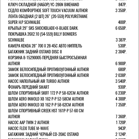
КЛЮЧ СКЛАДНОЙ (НАБОР) YC-286N BIKEHAND
847Р.
СЕДЛО КОМФОРТНОЕ SOFT TOUCH VACUUM AUTHOR
3 350Р.
ЛЕНТА ОБОДНАЯ (2 ШТ) 26" (20-559) POLYURETHANE
SUPER H.P SCHWALBE
400Р.
КРЫЛЬЯ 29" SKS SHOCKBLADE+X-BLADE DARK.
6 650Р.
ПОКРЫШКА 26X2.10 (54-559) BILLY BONKERS
SCHWALBE
3 387Р.
КАМЕРА KENDA 28" 700 Х 28-45С АВТО НИППЕЛЬ
530Р.
БАГАЖНИК ЗАДНИЙ OSTAND DISC II
2 384Р.
КОРЗИНА 8-15290005 ПЕРЕДНЯЯ БЫСТРОСЪЕМНАЯ
AUTHOR
6 900Р.
ЗАМОК ВЕЛОСИПЕДНЫЙ ПРОТИВОУГОННЫЙ AUTHOR
680Р.
ЗАМОК ВЕЛОСИПЕДНЫЙ ПРОТИВОУГОННЫЙ AUTHOR
2 038Р.
НАСОС НАПОЛЬНЫЙ AIR TURBO AUTHOR
3 540Р.
ФОНАРЬ ПЕРЕДНИЙ SMART
930Р.
ШЛЕМ СПОРТИВНЫЙ SKIFF 172 Р-Р 58-62СМ AUTHOR
6 230Р.
ШЛЕМ AERO INMOLD X8 162 Р-Р 52-58СМ AUTHOR
4 300Р.
ШЛЕМ AERO INMOLD X8 162 Р-Р 58-62СМ AUTHOR
7 350Р.
ШЛЕМ СПОРТИВНЫЙ CREEK HST 161Р-Р 57-60 СМ
AUTHOR
7 360Р.
НАСОС AAP TWIN 2 AUTHOR
1 720Р.
НАСОС FLEXI TUBE M-WAVE
943Р.
БАГАЖНИК ЗАДНИЙ ЧЕРНЫЙ СD-20AC OSTAND
2 124Р.