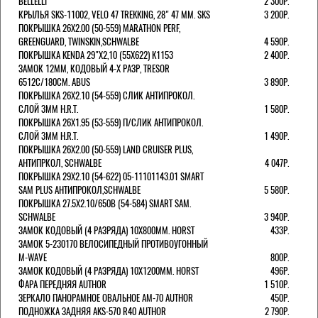
BELLELLI
2 300Р.
КРЫЛЬЯ SKS-11002, VELO 47 TREKKING, 28" 47 ММ. SKS
3 200Р.
ПОКРЫШКА 26X2.00 (50-559) MARATHON PERF,
GREENGUARD, TWINSKIN,SCHWALBE
4 590Р.
ПОКРЫШКА KENDA 29"Х2,10 (55X622) K1153
2 400Р.
ЗАМОК 12ММ, КОДОВЫЙ 4-Х РАЗР, TRESOR
6512C/180СМ. ABUS
3 890Р.
ПОКРЫШКА 26X2.10 (54-559) СЛИК АНТИПРОКОЛ.
СЛОЙ 3ММ H.R.T.
1 580Р.
ПОКРЫШКА 26X1.95 (53-559) П/СЛИК АНТИПРОКОЛ.
СЛОЙ 3ММ H.R.T.
1 490Р.
ПОКРЫШКА 26X2.00 (50-559) LAND CRUISER PLUS,
АНТИПРКОЛ, SCHWALBE
4 047Р.
ПОКРЫШКА 29X2.10 (54-622) 05-11101143.01 SMART
SAM PLUS АНТИПРОКОЛ,SCHWALBE
5 580Р.
ПОКРЫШКА 27.5X2.10/650B (54-584) SMART SAM.
SCHWALBE
3 940Р.
ЗАМОК КОДОВЫЙ (4 РАЗРЯДА) 10Х800ММ. HORST
433Р.
ЗАМОК 5-230170 ВЕЛОСИПЕДНЫЙ ПРОТИВОУГОННЫЙ
M-WAVE
800Р.
ЗАМОК КОДОВЫЙ (4 РАЗРЯДА) 10Х1200ММ. HORST
496Р.
ФАРА ПЕРЕДНЯЯ AUTHOR
1 510Р.
ЗЕРКАЛО ПАНОРАМНОЕ ОВАЛЬНОЕ AM-70 AUTHOR
450Р.
ПОДНОЖКА ЗАДНЯЯ AKS-570 R40 AUTHOR
2 790Р.