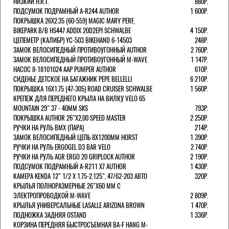
НИЗКИЙ H.R.T.
880Р.
ПОДСУМОК ПОДРАМНЫЙ A-R244 AUTHOR
1 600Р.
ПОКРЫШКА 26X2.35 (60-559) MAGIC MARY PERF,
BIKEPARK B/B HS447 ADDIX 20D2EPI SCHWALBE
4 150Р.
ЦЕПЕМЕТР (КАЛИБР) YC-503 BIKEHAND 6-14503
248Р.
ЗАМОК ВЕЛОСИПЕДНЫЙ ПРОТИВОУГОННЫЙ AUTHOR
2 760Р.
ЗАМОК ВЕЛОСИПЕДНЫЙ ПРОТИВОУГОННЫЙ M-WAVE
1 147Р.
НАСОС 8-18101024 AAP PUMPER AUTHOR
610Р.
СИДЕНЬЕ ДЕТСКОЕ НА БАГАЖНИК PEPE BELLELLI
6 210Р.
ПОКРЫШКА 16X1.75 (47-305) ROAD CRUISER SCHWALBE
1 560Р.
КРЕПЕЖ ДЛЯ ПЕРЕДНЕГО КРЫЛА НА ВИЛКУ VELO 65
MOUNTAIN 29" 37 - 40ММ SKS
793Р.
ПОКРЫШКА AUTHOR 26"Х2,00 SPEED MASTER
2 250Р.
РУЧКИ НА РУЛЬ BMX (ПАРА)
214Р.
ЗАМОК ВЕЛОCИПЕДНЫЙ ЦЕПЬ 8Х1200ММ HORST
1 390Р.
РУЧКИ НА РУЛЬ ERGOGEL D3 BAR VELO
2 740Р.
РУЧКИ НА РУЛЬ AGR ERGO 20 GRIPLOCK AUTHOR
2 190Р.
ПОДСУМОК ПОДРАМНЫЙ A-R211 X7 AUTHOR
1 430Р.
КАМЕРА KENDA 12" 1/2 Х 1.75-2.125", 47/62-203 АВТО
320Р.
КРЫЛЬЯ ПОЛНОРАЗМЕРНЫЕ 26"Х60 ММ С
ЭЛЕКТРОПРОВОДКОЙ M-WAVE
2 809Р.
КРЫЛЬЯ УНИВЕРСАЛЬНЫЕ LASALLE ARIZONA BROWN
1 470Р.
ПОДНОЖКА ЗАДНЯЯ OSTAND
1 336Р.
КОРЗИНА ПЕРЕДНЯЯ БЫСТРОСЪЕМНАЯ BA-F HANG M-