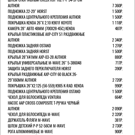
AUTHOR
7 360Р.
ПОДНОЖКА 22-29" HORST
1 500Р.
ПОДНОЖКА ЦЕНТРАЛЬНОГО КРЕПЛЕНИЯ AUTHOR
1 500Р.
ПОКРЫШКА KENDA 26"Х 2,10 K901F KOYOTE
1 118Р.
КАМЕРА 28" АВТО 48ММ (700Х28-45С) KENDA
487Р.
КРЫЛЬЯ ПЛАСТИКОВЫЕ AXP-CITY 51 РАЗДВИЖНЫЕ
AUTHOR
2 340Р.
ПОДНОЖКА ЗАДНЯЯ OSTAND
1 276Р.
ПОДНОЖКА ЗАДНЯЯ HORST
1 500Р.
КРЫЛЬЯ 28"Х41ММ AXP-03-28 AUTHOR
880Р.
КРЫЛЬЯ УНИВЕРСАЛЬНЫЕ M-WAVE 26" 5-386048
717Р.
ЗАЩИТА ЗАДНЕГО ПЕРЕКЛЮЧАТЕЛЯ HORST
390Р.
КРЫЛЬЯ РАЗДВИЖНЫЕ AXP-CITY 60 BLACK 26-
29"Х60ММ AUTHOR
2 720Р.
ПОКРЫШКА 26"Х2.125 (56-559) K905 K-RAD. KENDA
990Р.
ПОДНОЖКА ЦЕНТРАЛЬНОГО КРЕПЛЕНИЯ OSTAND
1 500Р.
ЧЕХОЛ ДЛЯ ВЕЛОСИПЕДА VENTURA
664Р.
НАСОС AAP CROSS COMPOSITE Т-РУЧКА ЧЕРНЫЙ
AUTHOR
2 090Р.
ЧЕХОЛ ДЛЯ ВЕЛОСИПЕДА M-WAVE
2 320Р.
ДЕРЖАТЕЛЬ ФЛЯГИ M-WAVE
381Р.
ШЛЕМ ДЕТСКИЙ Р-Р 52-56СМ M-WAVE
2 730Р.
РОГА АЛЮМИНИЕВЫЕ M-WAVE
900Р.