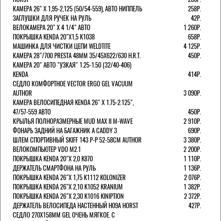
КАМЕРА 26" X 1,95-2,125 (50/54-559), АВТО НИППЕЛЬ
258Р.
ЗАГЛУШКИ ДЛЯ РУЧЕК НА РУЛЬ
42Р.
ВЕЛОКАМЕРА 20" Х 4 1/4" АВТО
1 260Р.
ПОКРЫШКА KENDA 20"Х1,5 K1038
658Р.
МАШИНКА ДЛЯ ЧИСТКИ ЦЕПИ WELDTITE
4 125Р.
КАМЕРА 28"/700 PRESTA 48ММ 35/45Х622/630 H.R.T.
450Р.
КАМЕРА 20" АВТО "УЗКАЯ" 1.25-1.50 (32/40-406)
KENDA
414Р.
СЕДЛО КОМФОРТНОЕ VECTOR ERGO GEL VACUUM
AUTHOR
3 090Р.
КАМЕРА ВЕЛОСИПЕДНАЯ KENDA 26" Х 1.75-2.125",
47/57-559 АВТО
450Р.
КРЫЛЬЯ ПОЛНОРАЗМЕРНЫЕ MUD MAX II M-WAVE
2 910Р.
ФОНАРЬ ЗАДНИЙ НА БАГАЖНИК A CADDY 3
690Р.
ШЛЕМ СПОРТИВНЫЙ SKIFF 143 Р-Р 52-58СМ AUTHOR
3 380Р.
ВЕЛОКОМПЬЮТЕР VDO M2.1
2 200Р.
ПОКРЫШКА KENDA 20"Х 2,0 K870
1 110Р.
ДЕРЖАТЕЛЬ СМАРТФОНА НА РУЛЬ
1 136Р.
ПОКРЫШКА KENDA 26"Х 1,75 K1112 KOLONIZER
2 076Р.
ПОКРЫШКА KENDA 26"Х 2,10 K1052 KRANIUM
1 382Р.
ПОКРЫШКА KENDA 26"Х 2,30 K1016 KINIPTION
2 372Р.
ДЕРЖАТЕЛЬ ВЕЛОСИПЕДА НАСТЕННЫЙ H09A HORST
427Р.
СЕДЛО 270Х158ММ GEL ОЧЕНЬ МЯГКОЕ. С