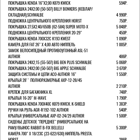
ПОКРЫШКА KENDA 16"Х2,00 K879 KWICK
594Р.
ПОКРЫШКА 24X2.00 (50-507) BILLY BONKERS (КЕВЛАР/
СКЛАДНАЯ).SCHWALBE
4 990Р.
ПОДНОЖКА ЦЕНТРАЛЬНОГО КРЕПЛЕНИЯ HORST
750Р.
ПОКРЫШКА 27.5X2.40/650B (62-584) SUPER MOTO-X
5 848Р.
ПОДНОЖКА ЦЕНТРАЛЬНОГО КРЕПЛЕНИЯ 20-29"
450Р.
ПОКРЫШКА KENDA 700Х32С K193 KWEST
1 090Р.
КАМЕРА ДЛЯ FAT 26" X 4,00 АВТО НИППЕЛЬ
1 005Р.
ЗАМОК ВЕЛОСИПЕДНЫЙ ПРОТИВОУГОННЫЙ ASL-51
AUTHOR
486Р.
ПОКРЫШКА 24X2,15 (55-507) BIG BEN PLUS SCHWALBE
5 068Р.
ПОКРЫШКА 24X2.00 (50-507) BIG APPLE SCHWALBE
3 670Р.
ЗАЩИТА СИСТЕМЫ И ЦЕПИ ACO-AUTHOR 16"
1 550Р.
КРЫЛЬЯ 28'' ПОЛНОРАЗМЕРНЫЕ AXP-12-28/45
AUTHOR
2 210Р.
КРЕПЕЖ ДЛЯ БАГАЖНИКА XL
748Р.
КРЫЛЬЯ 16-20" M-WAVE
1 790Р.
ПОКРЫШКА KENDA 700Х40С K879 KWICK. K-SHIELD
1 383Р.
РУЧКИ НА РУЛЬ AGR-R192-102 AUTHOR
540Р.
КРЫЛЬЯ УНИВЕРСАЛЬНЫЕ AXP-02-24/29 AUTHOR
1 500Р.
СИДЕНЬЕ ДЕТСКОЕ "ПЕРЕДНЕЕ" УНИВЕРСАЛЬНОЕ НА
РАМУ/ВЫНОС RABBIT B-FIX BELLELLI
5 300Р.
КАМЕРА 700" Х 18/23C (23-622/630) НИППЕЛЬ PRESTA.
HORST
286Р.