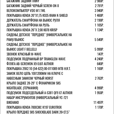
БАГАЖНИК ЗАДНИЙ THINY
2 980Р.
БАГАЖНИК ЗАДНИЙ ЧЕРНЫЙ SCREW-ON II
2 791Р.
ВЕЛОКОМПЬЮТЕР VDO M1.1WL
3 940Р.
ПОКРЫШКА KENDA 20"Х1,75 K935 KHAN K-SHIELD
1 460Р.
ДЕРЖАТЕЛЬ СМАРТФОНА НА ВЫНОС РУЛЯ
2 190Р.
ДЕРЖАТЕЛЬ СМАРТФОНА НА РУЛЬ
1 105Р.
ПОКРЫШКА KENDA 26"Х 2,00 K878 KRISP
1 134Р.
СИДЕНЬЕ ДЕТСКОЕ "ПЕРЕДНЕЕ" УНИВЕРСАЛЬНОЕ НА
РАМУ/ВЫНОС
5 540Р.
СИДЕНЬЕ ДЕТСКОЕ "ПЕРЕДНЕЕ" УНИВЕРСАЛЬНОЕ НА
ВЫНОС LIGHT F BELLELLI
5 990Р.
ЗВОНОК КРАСНЫЙ M-WAVE
147Р.
ПОДСУМОК ПОДРАМНЫЙ BP TRIANGLEM-WAVE
4 240Р.
ФЛЯГА AB-SCREWON X9 0.8Л AUTHOR
640Р.
ПОКРЫШКА 29X2.10 (54-622) 00-011089 MTB H.R.T.
1 160Р.
ЗАМОК ВЕЛО ЦЕПЬ 10Х1200ММ НА КЛЮЧЕ С
НАВЕСНЫМ ЗАМКОМ ЧЕРНЫЙ HORST
2 762Р.
КРЫЛО ЗАДНЕЕ 28-29" С ФОНАРИКОМ SKS
NIGHTBLADE. (ГЕРМАНИЯ)
4 990Р.
ПОДСУМОК ПОДСЕДЕЛЬНЫЙ A-S381 QF9 X7 AUTHOR
1 950Р.
НАБОР ИНСТРУМЕНТОВ УНИВЕРСАЛЬНЫЙ YC-721
BIKEHAND
11 497Р.
ПОКРЫШКА KENDA 700Х38С K197 EUROTREK
1 170Р.
КРЫЛО ПЕРЕДНЕЕ SKS SHOCKBLADE DARK 26+27,5"