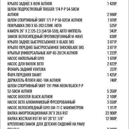
КРЫЛО ЗАДНЕЕ X-BOW AUTHOR
1 428Р.
ШЛЕМ ПОДРОСТКОВЫЙ TRIGGER 174 Р-Р 54-58СМ
AUTHOR
2 990Р.
ШЛЕМ СПОРТИВНЫЙ SKIFF 171 Р-Р 58-62СМ AUTHOR
7 070Р.
ПОКРЫШКА 280 X 65-203 СЛИК. HOTA
525Р.
КАМЕРА 26" X 2,125-2,3 (54/58-559), АВТО НИППЕЛЬ
343Р.
ЗАМОК ВЕЛОСИПЕДНЫЙ ПРОТИВОУГОННЫЙ M-WAVE
830Р.
КРЫЛО ЗАДНЕЕ БЫСТРОСЪЕМНОЕ X-BLADE SKS
3 871Р.
КРЫЛО ПЕРЕДНЕЕ БЫСТРОСЪЕМНОЕ SHOCKBLADE SKS
3 871Р.
КРЫЛЬЯ УНИВЕРСАЛЬНЫЕ AXP-65-20/24 AUTHOR
1 222Р.
НАСОС НАПОЛЬНЫЙ GIYO
1 670Р.
НАСОС ДЛЯ ВИЛОК ВЕТО
2 822Р.
ФОНАРЬ ЗАДНИЙ VENTURA
237Р.
ФАРА ПЕРЕДНЯЯ SMART
1 425Р.
ДЕРЖАТЕЛЬ ФЛЯГИ ABC-16N AUTHOR
740Р.
ШЛЕМ СПОРТИВНЫЙ SKIFF 191 PINK-NEON/BLACK Р-Р
52-58СМ AUTHOR
5 350Р.
НАСОС BOOSTER BLACK AUTHOR
2 109Р.
НАСОС BETO АЛЮМИНИЕВЫЙ ФРЕЗЕРОВАННЫЙ
3 550Р.
НАСОС ВЕЛОСИПЕДНЫЙ GIYO GM-71 С МАНОМЕТРОМ
1 917Р.
ВИЛКА АМОРТИЗАЦИОННАЯ 26"Х 28,6 RST
23 900Р.
ВИЛКА ЖЕСТКАЯ RST RF-M7 28"Х1 1/8"
12 980Р.
КРЕПЛЕНИЕ/ЗАМОК ДЛЯ ДЕТСКИХ СИДЕНИЙ НА РАМУ