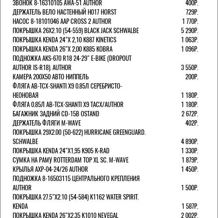
ЗВОНОК 8-16310105 AWA-51 AUTHOR
400Р.
ДЕРЖАТЕЛЬ ВЕЛО НАСТЕННЫЙ H017 HORST
729Р.
НАСОС 8-18101046 AAP CROSS 2 AUTHOR
1 770Р.
ПОКРЫШКА 26X2.10 (54-559) BLACK JACK SCHWALBE
5 290Р.
ПОКРЫШКА KENDA 24"Х 2,10 K887 KINETICS
1 063Р.
ПОКРЫШКА KENDA 26"Х 2,00 K885 KOBRA
1 096Р.
ПОДНОЖКА AKS-670 R18 24-29" E-BIKE (DROPOUT
AUTHOR IS-R18). AUTHOR
3 550Р.
КАМЕРА 200Х50 АВТО НИППЕЛЬ
200Р.
ФЛЯГА AB-TCX-SHANTI X9 0.85Л СЕРЕБРИСТО-
НЕОНОВАЯ
1 180Р.
ФЛЯГА 0.85Л AB-TCX-SHANTI X9 TACX/AUTHOR
1 180Р.
БАГАЖНИК ЗАДНИЙ CD-15B OSTAND
2 672Р.
ДЕРЖАТЕЛЬ ФЛЯГИ M-WAVE
402Р.
ПОКРЫШКА 29X2.00 (50-622) HURRICANE GREENGUARD.
SCHWALBE
4 890Р.
ПОКРЫШКА KENDA 24"Х1,95 K905 K-RAD
1 330Р.
СУМКА НА РАМУ ROTTERDAM TOP XL SC. M-WAVE
1 879Р.
КРЫЛЬЯ AXP-04-24/26 AUTHOR
1 450Р.
ПОДНОЖКА 8-16503115 ЦЕНТРАЛЬНОГО КРЕПЛЕНИЯ
AUTHOR
1 500Р.
ПОКРЫШКА 27.5"Х2.10 (54-584) K1162 WATER SPIRIT.
KENDA
1 587Р.
ПОКРЫШКА KENDA 26"Х2,35 K1010 NEVEGAL
2 002Р.