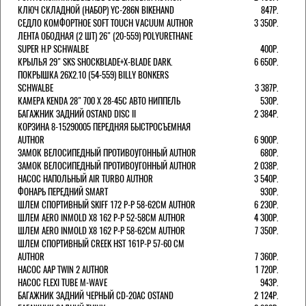
КЛЮЧ СКЛАДНОЙ (НАБОР) YC-286N BIKEHAND
847Р.
СЕДЛО КОМФОРТНОЕ SOFT TOUCH VACUUM AUTHOR
3 350Р.
ЛЕНТА ОБОДНАЯ (2 ШТ) 26" (20-559) POLYURETHANE
SUPER H.P SCHWALBE
400Р.
КРЫЛЬЯ 29" SKS SHOCKBLADE+X-BLADE DARK.
6 650Р.
ПОКРЫШКА 26X2.10 (54-559) BILLY BONKERS
SCHWALBE
3 387Р.
КАМЕРА KENDA 28" 700 Х 28-45С АВТО НИППЕЛЬ
530Р.
БАГАЖНИК ЗАДНИЙ OSTAND DISC II
2 384Р.
КОРЗИНА 8-15290005 ПЕРЕДНЯЯ БЫСТРОСЪЕМНАЯ
AUTHOR
6 900Р.
ЗАМОК ВЕЛОСИПЕДНЫЙ ПРОТИВОУГОННЫЙ AUTHOR
680Р.
ЗАМОК ВЕЛОСИПЕДНЫЙ ПРОТИВОУГОННЫЙ AUTHOR
2 038Р.
НАСОС НАПОЛЬНЫЙ AIR TURBO AUTHOR
3 540Р.
ФОНАРЬ ПЕРЕДНИЙ SMART
930Р.
ШЛЕМ СПОРТИВНЫЙ SKIFF 172 Р-Р 58-62СМ AUTHOR
6 230Р.
ШЛЕМ AERO INMOLD X8 162 Р-Р 52-58СМ AUTHOR
4 300Р.
ШЛЕМ AERO INMOLD X8 162 Р-Р 58-62СМ AUTHOR
7 350Р.
ШЛЕМ СПОРТИВНЫЙ CREEK HST 161Р-Р 57-60 СМ
AUTHOR
7 360Р.
НАСОС AAP TWIN 2 AUTHOR
1 720Р.
НАСОС FLEXI TUBE M-WAVE
943Р.
БАГАЖНИК ЗАДНИЙ ЧЕРНЫЙ СD-20AC OSTAND
2 124Р.