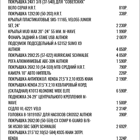
ПОКРЫШКА 24X1 3/8 (37-540) ДЛЯ "СОВЕТСКИХ"
ВЕЛО СЕРАЯ H.R.T.
810Р.
ПОКРЫШКА 12X2.00 (50-203) H.R.T.
338Р.
КРЫЛЬЯ ПЛАСТИКАТОВЫЕ SKS-11165, VELO55 JUNIOR
SET, 24"
2 230Р.
КРЫЛЬЯ MUD MAX 20"-24" 55 ММ. M-WAVE
1 990Р.
ФОНАРЬ ЗАДНИЙ A-STAKE USB AUTHOR
2 007Р.
ПОДСУМОК ПОДСЕДЕЛЬНЫЙ A-S3152 SUMO X9
AUTHOR
4 050Р.
ПОКРЫШКА 29X2.25 (57-622) HURRICANE SCHWALBE
4 050Р.
РОГА АЛЮМИНИЕВЫЕ ABE-30N AUTHOR
1 590Р.
ПОКРЫШКА 26X2.10 (54-559) MTB СРЕДНИЙ H.R.T.
790Р.
КАМЕРА 10" АВТО НИППЕЛЬ
226Р.
ПОКРЫШКА АНТИПОКОЛ. KENDA 27,5"Х 2,10 K935 KHAN
2 190Р.
ПОКРЫШКА KENDA 27,5"Х 2,10 КЕВЛАРОВЫЙ КОРД
(СКЛАДНАЯ) K1013 KLONDIKE WIDE ELITE
6 590Р.
ПОДНОЖКА 24-29" ЦЕНТРАЛЬНОГО КРЕПЛЕНИЯ M-
WAVE
1 500Р.
СЕДЛО VL-6221 VELO
2 314Р.
ГОЛОВКА 8-18191057 ДЛЯ НАСОСОВ CROSS2 AUTHOR
390Р.
ПОКРЫШКА 26X2.00 (50-559) CX COMP K-GUARD B/B-
SK HS369 SBC 50EPI SCHWALBE
2 692Р.
ПОКРЫШКА 27.5"Х2.10(52-584) K935 KHAN 30TPI.
KENDA
1 324Р.