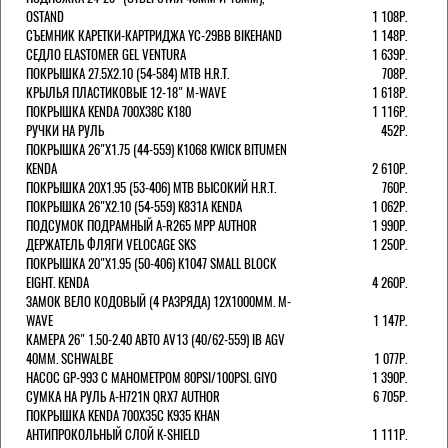
OSTAND
1 108Р.
СЪЕМНИК КАРЕТКИ-КАРТРИДЖА YC-29BB BIKEHAND
1 148Р.
СЕДЛО ELASTOMER GEL VENTURA
1 639Р.
ПОКРЫШКА 27.5X2.10 (54-584) MTB H.R.T.
708Р.
КРЫЛЬЯ ПЛАСТИКОВЫЕ 12-18" M-WAVE
1 618Р.
ПОКРЫШКА KENDA 700Х38С K180
1 116Р.
РУЧКИ НА РУЛЬ
452Р.
ПОКРЫШКА 26"Х1.75 (44-559) K1068 KWICK BITUMEN
KENDA
2 610Р.
ПОКРЫШКА 20X1.95 (53-406) MTB ВЫСОКИЙ H.R.T.
760Р.
ПОКРЫШКА 26"Х2.10 (54-559) K831A KENDA
1 062Р.
ПОДСУМОК ПОДРАМНЫЙ A-R265 MPP AUTHOR
1 990Р.
ДЕРЖАТЕЛЬ ФЛЯГИ VELOCAGE SKS
1 250Р.
ПОКРЫШКА 20"Х1.95 (50-406) K1047 SMALL BLOCK
EIGHT. KENDA
4 260Р.
ЗАМОК ВЕЛО КОДОВЫЙ (4 РАЗРЯДА) 12Х1000ММ. M-
WAVE
1 147Р.
КАМЕРА 26" 1.50-2.40 АВТО AV13 (40/62-559) IB AGV
40MM. SCHWALBE
1 077Р.
НАСОС GP-993 С МАНОМЕТРОМ 80PSI/100PSI. GIYO
1 390Р.
СУМКА НА РУЛЬ A-H721N QRX7 AUTHOR
6 705Р.
ПОКРЫШКА KENDA 700Х35С K935 KHAN
АНТИПРОКОЛЬНЫЙ СЛОЙ K-SHIELD
1 111Р.