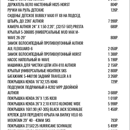
ДЕРЖАТЕЛЬ ВЕЛО НАСТЕННЫЙ H025 HORST
804Р.
РУЧКИ НА РУЛЬ ДЕТСКИЕ
126Р.
СИДЕНЬЕ ДЕТСКОЕ BUBBLY MAXI FF X8 НА ПОДСЕД.
ШТЫРЬ, ДО 22КГ AUTHOR
7 990Р.
КАМЕРА AUTHOR 24" Х 1.50-2.20", (32/57-507) PRESTA
680Р.
КРЫЛЬЯ 5-386085 УНИВЕРСАЛЬНЫЕ MUD MAX M-
WAVE 26-29"
808Р.
ЗАМОК ВЕЛОСИПЕДНЫЙ ПРОТИВОУГОННЫЙ AUTHOR
AUL FLEXGUARD-6
2 050Р.
ЗАМОК ВЕЛОСИПЕДНЫЙ ПРОТИВОУГОННЫЙ HORST
1 388Р.
НАСОС НАПОЛЬНЫЙ M-WAVE
5 190Р.
МАШИНКА ДЛЯ ЧИСТКИ ЦЕПИ ATH-810 AUTHOR
2 156Р.
КРЫЛЬЯ УНИВЕРСАЛЬНЫЕ HIGHTREK SKS
2 800Р.
БАГАЖНИК 5-440198 ЗАДНИЙ TRAVELLER A II
3 268Р.
ПОКРЫШКА KENDA 16"Х2,125 K846
729Р.
ПОДСУМОК ПОДРАМНЫЙ A-R282 MPP ДВОЙНОЙ
AUTHOR
3 688Р.
ПОКРЫШКА KENDA 26"Х 1,95 K838
1 018Р.
ПОКРЫШКА KENDA 26"Х 2,10 K1013 KLONDIKE WIDE
5 998Р.
ПОКРЫШКА 16X1.90 (47-305) BLACK JACK SCHWALBE
1 450Р.
КРЕПЕЖ ДЛЯ ПЕРЕДНЕГО КРЫЛА НА ВИЛКУ VELO 65
MOUNTAIN 29" 40 - 43ММ SKS
793Р.
ПОКРЫШКА 27.5X2.25 HURRICANE SCHWALBE
5 499Р.