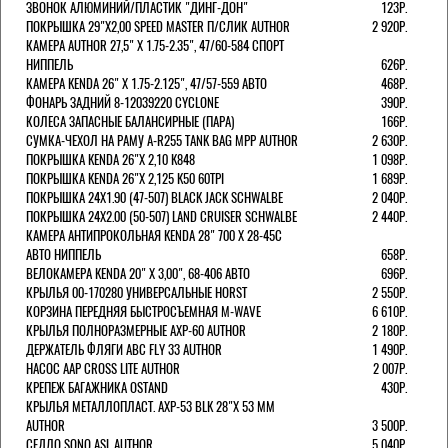
ЗВОНОК АЛЮМИНИЙ/ПЛАСТИК "ДИНГ-ДОН"
123Р.
ПОКРЫШКА 29"Х2,00 SPEED MASTER П/СЛИК AUTHOR
2 920Р.
КАМЕРА AUTHOR 27,5" Х 1.75-2.35", 47/60-584 СПОРТ
НИППЕЛЬ
626Р.
КАМЕРА KENDA 26" Х 1.75-2.125", 47/57-559 АВТО
468Р.
ФОНАРЬ ЗАДНИЙ 8-12039220 CYCLONE
390Р.
КОЛЕСА ЗАПАСНЫЕ БАЛАНСИРНЫЕ (ПАРА)
166Р.
CУМКА-ЧЕХОЛ НА РАМУ A-R255 TANK BAG MPP AUTHOR
2 630Р.
ПОКРЫШКА KENDA 26"Х 2,10 K848
1 098Р.
ПОКРЫШКА KENDA 26"Х 2,125 K50 60TPI
1 689Р.
ПОКРЫШКА 24X1.90 (47-507) BLACK JACK SCHWALBE
2 040Р.
ПОКРЫШКА 24X2.00 (50-507) LAND CRUISER SCHWALBE
2 440Р.
КАМЕРА АНТИПРОКОЛЬНАЯ KENDA 28" 700 Х 28-45C
АВТО НИППЕЛЬ
658Р.
ВЕЛОКАМЕРА KENDA 20" Х 3,00", 68-406 АВТО
696Р.
КРЫЛЬЯ 00-170280 УНИВЕРСАЛЬНЫЕ HORST
2 550Р.
КОРЗИНА ПЕРЕДНЯЯ БЫСТРОСЪЕМНАЯ M-WAVE
6 610Р.
КРЫЛЬЯ ПОЛНОРАЗМЕРНЫЕ AXP-60 AUTHOR
2 180Р.
ДЕРЖАТЕЛЬ ФЛЯГИ АВС FLY 33 AUTHOR
1 490Р.
НАСОС AAP CROSS LITE AUTHOR
2 007Р.
КРЕПЕЖ БАГАЖНИКА OSTAND
430Р.
КРЫЛЬЯ МЕТАЛЛОПЛАСТ. AXP-53 BLK 28"Х 53 ММ
AUTHOR
3 500Р.
СЕДЛО SONO ASL AUTHOR
5 040Р.