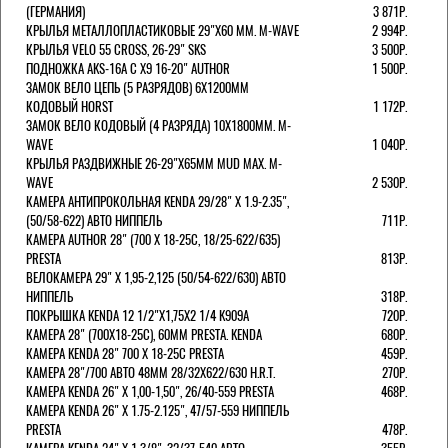
(ГЕРМАНИЯ)
3 871Р.
КРЫЛЬЯ МЕТАЛЛОПЛАСТИКОВЫЕ 29"Х60 ММ. M-WAVE
2 994Р.
КРЫЛЬЯ VELO 55 CROSS, 26-29" SKS
3 500Р.
ПОДНОЖКА AKS-16A C X9 16-20" AUTHOR
1 500Р.
ЗАМОК ВЕЛО ЦЕПЬ (5 РАЗРЯДОВ) 6Х1200ММ
КОДОВЫЙ HORST
1 172Р.
ЗАМОК ВЕЛО КОДОВЫЙ (4 РАЗРЯДА) 10Х1800ММ. M-
WAVE
1 040Р.
КРЫЛЬЯ РАЗДВИЖНЫЕ 26-29"Х65ММ MUD MAX. M-
WAVE
2 530Р.
КАМЕРА АНТИПРОКОЛЬНАЯ KENDA 29/28" Х 1.9-2.35",
(50/58-622) АВТО НИППЕЛЬ
711Р.
КАМЕРА AUTHOR 28" (700 Х 18-25С, 18/25-622/635)
PRESTA
813Р.
ВЕЛОКАМЕРА 29" X 1,95-2,125 (50/54-622/630) АВТО
НИППЕЛЬ
318Р.
ПОКРЫШКА KENDA 12 1/2"Х1,75X2 1/4 K909A
720Р.
КАМЕРА 28" (700Х18-25С), 60ММ PRESTA. KENDA
680Р.
КАМЕРА KENDA 28" 700 Х 18-25С PRESTA
459Р.
КАМЕРА 28"/700 АВТО 48ММ 28/32Х622/630 H.R.T.
270Р.
КАМЕРА KENDA 26" Х 1,00-1,50", 26/40-559 PRESTA
468Р.
КАМЕРА KENDA 26" Х 1.75-2.125", 47/57-559 НИППЕЛЬ
PRESTA
478Р.