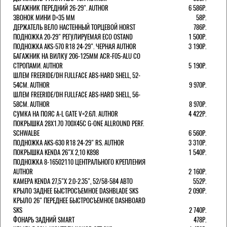
БАГАЖНИК ПЕРЕДНИЙ 26-29". AUTHOR
6 586Р.
ЗВОНОК МИНИ D=35 ММ
58Р.
ДЕРЖАТЕЛЬ ВЕЛО НАСТЕННЫЙ ТОРЦЕВОЙ HORST
786Р.
ПОДНОЖКА 20-29" РЕГУЛИРУЕМАЯ ECO OSTAND
1 500Р.
ПОДНОЖКА AKS-570 R18 24-29". ЧЕРНАЯ AUTHOR
3 190Р.
БАГАЖНИК НА ВИЛКУ 206-125ММ ACR-F05-ALU СО
СТРОПАМИ. AUTHOR
5 190Р.
ШЛЕМ FREERIDE/DH FULLFACE ABS-HARD SHELL, 52-
54СМ. AUTHOR
9 970Р.
ШЛЕМ FREERIDE/DH FULLFACE ABS-HARD SHELL, 56-
58СМ. AUTHOR
8 970Р.
СУМКА НА ПОЯС A-L GATE V=2.6Л. AUTHOR
4 422Р.
ПОКРЫШКА 28X1.70 700X45C G-ONE ALLROUND PERF.
SCHWALBE
6 560Р.
ПОДНОЖКА AKS-630 R18 24-29" RS. AUTHOR
3 310Р.
ПОКРЫШКА KENDA 26"Х 2,10 K898
1 540Р.
ПОДНОЖКА 8-16502110 ЦЕНТРАЛЬНОГО КРЕПЛЕНИЯ
AUTHOR
2 160Р.
КАМЕРА KENDA 27,5"Х 2.0-2.35", 52/58-584 АВТО
552Р.
КРЫЛО ЗАДНЕЕ БЫСТРОСЪЕМНОЕ DASHBLADE SKS
2 090Р.
КРЫЛО 26" ПЕРЕДНЕЕ БЫСТРОСЪЕМНОЕ DASHBOARD
SKS
2 740Р.
ФОНАРЬ ЗАДНИЙ SMART
478Р.