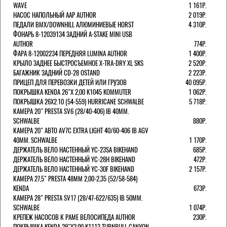
WAVE
1 161Р.
НАСОС НАПОЛЬНЫЙ AAP AUTHOR
2 019Р.
ПЕДАЛИ BMX/DOWNHILL АЛЮМИНИЕВЫЕ HORST
4 310Р.
ФОНАРЬ 8-12039134 ЗАДНИЙ A-STAKE MINI USB
AUTHOR
774Р.
ФАРА 8-12002234 ПЕРЕДНЯЯ LUMINA AUTHOR
1 400Р.
КРЫЛО ЗАДНЕЕ БЫСТРОСЪЕМНОЕ X-TRA-DRY XL SKS
2 520Р.
БАГАЖНИК ЗАДНИЙ CD-28 OSTAND
2 223Р.
ПРИЦЕП ДЛЯ ПЕРЕВОЗКИ ДЕТЕЙ ИЛИ ГРУЗОВ
40 095Р.
ПОКРЫШКА KENDA 26"Х 2,00 K1045 KOMMUTER
1 062Р.
ПОКРЫШКА 26X2.10 (54-559) HURRICANE SCHWALBE
5 718Р.
КАМЕРА 20" PRESTA SV6 (28/40-406) IB 40MM.
SCHWALBE
880Р.
КАМЕРА 20" АВТО AV7C EXTRA LIGHT 40/60-406 IB AGV
40MM. SCHWALBE
1 170Р.
ДЕРЖАТЕЛЬ ВЕЛО НАСТЕННЫЙ YC-23SA BIKEHAND
685Р.
ДЕРЖАТЕЛЬ ВЕЛО НАСТЕННЫЙ YC-28H BIKEHAND
472Р.
ДЕРЖАТЕЛЬ ВЕЛО НАСТЕННЫЙ YC-30F BIKEHAND
2 157Р.
КАМЕРА 27,5" PRESTA 48ММ 2,00-2,35 (52/58-584)
KENDA
673Р.
КАМЕРА 28" PRESTA SV17 (28/47-622/635) IB 50MM.
SCHWALBE
1 074Р.
КРЕПЕЖ НАСОСОВ К РАМЕ ВЕЛОСИПЕДА AUTHOR
230Р.
ПОКРЫШКА KENDA 29"Х2,00 K1113 TURNBULL CANYON