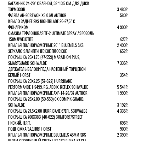
БАГАЖНИК 24-29" СВАРНОЙ, 38*13,5 СМ ДЛЯ ДИСК.
ТОРМОЗОВ
3 483Р.
ФЛЯГА AB-SCREWON X9 0.6Л AUTHOR
580Р.
КРЫЛО ЗАДНЕЕ SKS NIGHTBLADE 26-27,5" С
ФОНАРИКОМ
4 990Р.
СМАЗКА ТЕФЛОНОВАЯ TF-2 ULTIMATE SPRAY АЭРОЗОЛЬ
150МЛWELDTITE
627Р.
КРЫЛЬЯ ПОЛНОРАЗМЕРНЫЕ 26'' BLUEMELS SKS
2 490Р.
ЗЕРКАЛО ЭЛЛИПТИЧЕСКОЕ ПЛОСКОЕ
652Р.
ПОКРЫШКА 26X1.75 (47-559) MARATHON PLUS,
SMARTGUARD SCHWALBE
7 336Р.
ДЕРЖАТЕЛЬ ВЕЛОCИПЕДА НАСТЕННЫЙ ТОРЦЕВОЙ
БЕЛЫЙ HORST
354Р.
ПОКРЫШКА 29X2.25 (57-622) HURRICANE
PERFORMANCE. HS499. RG. ADDIX. REFLEX SCHWALBE
5 541Р.
КРЫЛЬЯ ПОЛНОРАЗМЕРНЫЕ AXP-14-28/37 AUTHOR
1 990Р.
ПОКРЫШКА 26X2.00 (50-559) CX COMP K-GUARD.
SCHWALBE
3 192Р.
ПОКРЫШКА 27.5X2.00 HURRICANE 67EPI. SCHWALBE
4 335Р.
ПОКРЫШКА 700X38С (40-622) COMFORT/STREET
НИЗКИЙ. H.R.T.
696Р.
ПОДНОЖКА ЗАДНЯЯ HORST
900Р.
КРЫЛЬЯ ПОЛНОРАЗМЕРНЫЕ BLUEMELS 45MM SKS
2 390Р.
ШЛЕМ СПОРТИВНЫЙ CREEK HST 162 Р-Р 54-57 СМ