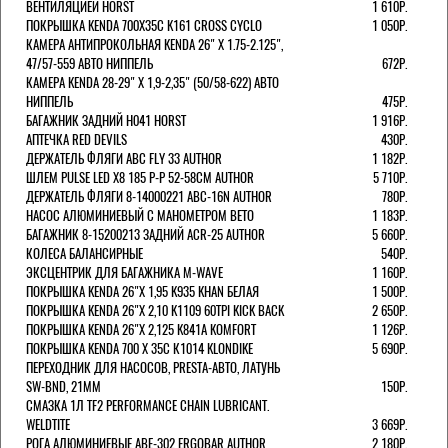
ВЕНТИЛЯЦИЕЙ HORST
1 610Р.
ПОКРЫШКА KENDA 700Х35С K161 CROSS CYCLO
1 050Р.
КАМЕРА АНТИПРОКОЛЬНАЯ KENDA 26" Х 1.75-2.125",
47/57-559 АВТО НИППЕЛЬ
672Р.
КАМЕРА KENDA 28-29" Х 1,9-2,35" (50/58-622) АВТО
НИППЕЛЬ
475Р.
БАГАЖНИК ЗАДНИЙ H041 HORST
1 916Р.
АПТЕЧКА RED DEVILS
430Р.
ДЕРЖАТЕЛЬ ФЛЯГИ АВС FLY 33 AUTHOR
1 182Р.
ШЛЕМ PULSE LED X8 185 Р-Р 52-58СМ AUTHOR
5 710Р.
ДЕРЖАТЕЛЬ ФЛЯГИ 8-14000221 ABC-16N AUTHOR
780Р.
НАСОС АЛЮМИНИЕВЫЙ С МАНОМЕТРОМ BETO
1 183Р.
БАГАЖНИК 8-15200213 ЗАДНИЙ ACR-25 AUTHOR
5 660Р.
КОЛЕСА БАЛАНСИРНЫЕ
540Р.
ЭКСЦЕНТРИК ДЛЯ БАГАЖНИКА M-WAVE
1 160Р.
ПОКРЫШКА KENDA 26"Х 1,95 K935 KHAN БЕЛАЯ
1 500Р.
ПОКРЫШКА KENDA 26"Х 2,10 K1109 60TPI KICK BACK
2 650Р.
ПОКРЫШКА KENDA 26"Х 2,125 K841A KOMFORT
1 126Р.
ПОКРЫШКА KENDA 700 Х 35С К1014 KLONDIKE
5 690Р.
ПЕРЕХОДНИК ДЛЯ НАСОСОВ, PRESTA-АВТО, ЛАТУНЬ
SW-BND, 21ММ
150Р.
СМАЗКА 1Л TF2 PERFORMANCE CHAIN LUBRICANT.
WELDTITE
3 669Р.
РОГА АЛЮМИНИЕВЫЕ ABE-302 ERGOBAR AUTHOR
2 180Р.