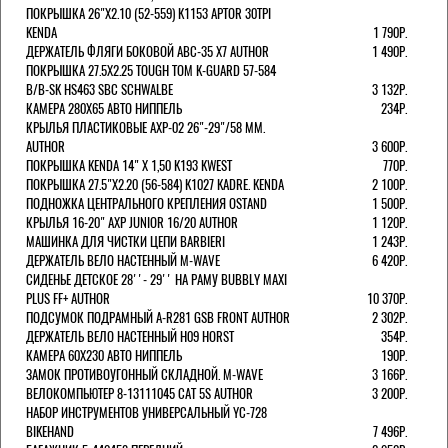
ПОКРЫШКА 26"Х2.10 (52-559) K1153 APTOR 30TPI
KENDA
1 790Р.
ДЕРЖАТЕЛЬ ФЛЯГИ БОКОВОЙ ABC-35 X7 AUTHOR
1 490Р.
ПОКРЫШКА 27.5X2.25 TOUGH TOM K-GUARD 57-584
B/B-SK HS463 SBC SCHWALBE
3 132Р.
КАМЕРА 280Х65 АВТО НИППЕЛЬ
234Р.
КРЫЛЬЯ ПЛАСТИКОВЫЕ AXP-02 26"-29"/58 ММ.
AUTHOR
3 600Р.
ПОКРЫШКА KENDA 14" Х 1,50 K193 KWEST
770Р.
ПОКРЫШКА 27.5"Х2.20 (56-584) K1027 KADRE. KENDA
2 100Р.
ПОДНОЖКА ЦЕНТРАЛЬНОГО КРЕПЛЕНИЯ OSTAND
1 500Р.
КРЫЛЬЯ 16-20" AXP JUNIOR 16/20 AUTHOR
1 120Р.
МАШИНКА ДЛЯ ЧИСТКИ ЦЕПИ BARBIERI
1 243Р.
ДЕРЖАТЕЛЬ ВЕЛО НАСТЕННЫЙ M-WAVE
6 420Р.
СИДЕНЬЕ ДЕТСКОЕ 28''- 29'' НА РАМУ BUBBLY MAXI
PLUS FF+ AUTHOR
10 370Р.
ПОДСУМОК ПОДРАМНЫЙ A-R281 GSB FRONT AUTHOR
2 302Р.
ДЕРЖАТЕЛЬ ВЕЛО НАСТЕННЫЙ H09 HORST
354Р.
КАМЕРА 60X230 АВТО НИППЕЛЬ
190Р.
ЗАМОК ПРОТИВОУГОННЫЙ СКЛАДНОЙ. M-WAVE
3 166Р.
ВЕЛОКОМПЬЮТЕР 8-13111045 CAT 5S AUTHOR
3 200Р.
НАБОР ИНСТРУМЕНТОВ УНИВЕРСАЛЬНЫЙ YC-728
BIKEHAND
7 496Р.