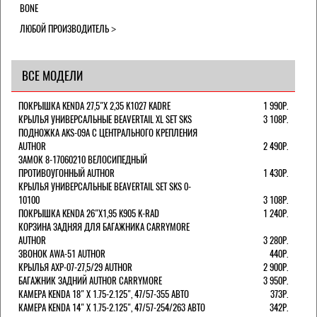
BONE
ЛЮБОЙ ПРОИЗВОДИТЕЛЬ
ВСЕ МОДЕЛИ
ПОКРЫШКА KENDA 27,5"Х 2,35 K1027 KADRE
1 990Р.
КРЫЛЬЯ УНИВЕРСАЛЬНЫЕ BEAVERTAIL XL SET SKS
3 108Р.
ПОДНОЖКА AKS-09A C ЦЕНТРАЛЬНОГО КРЕПЛЕНИЯ
AUTHOR
2 490Р.
ЗАМОК 8-17060210 ВЕЛОСИПЕДНЫЙ
ПРОТИВОУГОННЫЙ AUTHOR
1 430Р.
КРЫЛЬЯ УНИВЕРСАЛЬНЫЕ BEAVERTAIL SET SKS 0-
10100
3 108Р.
ПОКРЫШКА KENDA 26"Х1,95 K905 K-RAD
1 240Р.
КОРЗИНА ЗАДНЯЯ ДЛЯ БАГАЖНИКА CARRYMORE
AUTHOR
3 280Р.
ЗВОНОК AWA-51 AUTHOR
440Р.
КРЫЛЬЯ AXP-07-27,5/29 AUTHOR
2 900Р.
БАГАЖНИК ЗАДНИЙ AUTHOR CARRYMORE
3 950Р.
КАМЕРА KENDA 18" Х 1.75-2.125", 47/57-355 АВТО
373Р.
КАМЕРА KENDA 14" Х 1.75-2.125", 47/57-254/263 АВТО
342Р.