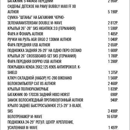
БАГАЖНИК 5-440458 ПЕРЕДНИЙ
2 950Р.
СИДЕНЬЕ ДЕТСКОЕ НА РАМУ BUBBLY MAXI FF X8
AUTHOR
5 190Р.
СУМКА-"ШТАНЫ" НА БАГАЖНИК ЧЕРНО-
ЗЕЛЕНАЯAMSTERDAM DOUBLE M-WAVE
2 812Р.
КРЫЛЬЯ 26"-28" SKS HIGHTREK 2.0 (ГЕРМАНИЯ)
1 590Р.
ФАРА И ФОНАРЬ AUTHOR
1 485Р.
РУЧКИ НА РУЛЬ AGR ERGO 2 130ММ AUTHOR
1 040Р.
ФАРА ПЕРЕДНЯЯ USB AUTHOR
2 650Р.
ПОДНОЖКА ЗАДНЯЯ 26-29" НА ОДНО ПЕРО OSTAND
1 600Р.
КРЫЛЬЯ 26" CROSSBOARD-SET SKS (ГЕРМАНИЯ)
1 780Р.
ФАРА ПЕРЕДНЯЯ DOPPIO USB AUTHOR
1 390Р.
ПОКРЫШКА KENDA 26Х2,125 K905 АНТИПРОКОЛ. K-
SHIELD
1 375Р.
КЛЮЧ СКЛАДНОЙ (НАБОР) YC-280 BIKEHAND
1 560Р.
ВЕЛОКОМПЬЮТЕР CAT 8S AUTHOR
2 460Р.
КРЫЛЬЯ ПОЛНОРАЗМЕРНЫЕ
1 839Р.
БАГАЖНИК 00-170336 ЗАДНИЙ H003 HORST
690Р.
ЗАМОК ВЕЛОСИПЕДНЫЙ ПРОТИВОУГОННЫЙ AUTHOR
940Р.
КРЫЛО ЗАДНЕЕ БЫСТРОСЪЕМНОЕ 27,5-29" X-BLADE.
SKS
3 490Р.
ВЕЛОТРЕНАЖЕР M-WAVE
16 670Р.
ПОДНОЖКА 24-29" РЕГУЛ. ЦЕНТР. КРЕПЛЕНИЕ,
УСИЛЕННАЯ M-WAVE
1 497Р.