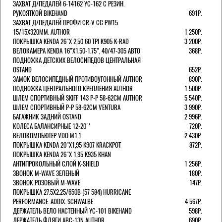
ЗАХВАТ Д/ПЕДАЛЕЙ 6-14162 YC-162 С РЕЗИН.
РУКОЯТКОЙ BIKEHAND
691Р.
ЗАХВАТ Д/ПЕДАЛЕЙ ПРОФИ CR-V CC PW15
15/15X320ММ. AUTHOR
1 250Р.
ПОКРЫШКА KENDA 26"Х 2,50 60 TPI K905 K-RAD
3 200Р.
ВЕЛОКАМЕРА KENDA 16"Х1.50-1.75", 40/47-305 АВТО
368Р.
ПОДНОЖКА ДЕТСКИХ ВЕЛОСИПЕДОВ ЦЕНТРАЛЬНАЯ
OSTAND
652Р.
ЗАМОК ВЕЛОСИПЕДНЫЙ ПРОТИВОУГОННЫЙ AUTHOR
890Р.
ПОДНОЖКА ЦЕНТРАЛЬНОГО КРЕПЛЕНИЯ AUTHOR
1 500Р.
ШЛЕМ СПОРТИВНЫЙ SKIFF 143 Р-Р 58-62СМ AUTHOR
5 540Р.
ШЛЕМ СПОРТИВНЫЙ Р-Р 58-62СМ VENTURA
3 990Р.
БАГАЖНИК ЗАДНИЙ OSTAND
2 996Р.
КОЛЕСА БАЛАНСИРНЫЕ 12-20''
720Р.
ВЕЛОКОМПЬЮТЕР VDO M1.1
2 430Р.
ПОКРЫШКА KENDA 20"Х1,95 K907 KRACKPOT
872Р.
ПОКРЫШКА KENDA 26"Х 1,95 K935 KHAN
АНТИПРОКОЛЬНЫЙ СЛОЙ K-SHIELD
1 256Р.
ЗВОНОК M-WAVE ЗЕЛЕНЫЙ
180Р.
ЗВОНОК РОЗОВЫЙ M-WAVE
147Р.
ПОКРЫШКА 27.5X2.25/650B (57 584) HURRICANE
PERFORMANCE. ADDIX. SCHWALBE
4 567Р.
ДЕРЖАТЕЛЬ ВЕЛО НАСТЕННЫЙ YC-101 BIKEHAND
598Р.
ДЕРЖАТЕЛЬ ФЛЯГИ ABC-13N AUTHOR
690Р.