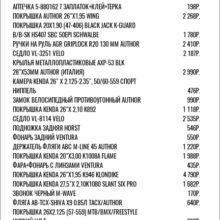
АПТЕЧКА 5-880162 7 ЗАПЛАТОК+КЛЕЙ+ТЕРКА
198Р.
ПОКРЫШКА AUTHOR 26"Х1,95 WING
2 268Р.
ПОКРЫШКА 20X1.90 (47-406) BLACK JACK K-GUARD
B/B-SK HS407 SBC 50EPI SCHWALBE
1 780Р.
РУЧКИ НА РУЛЬ AGR GRIPLOCK R20 130 ММ AUTHOR
2 410Р.
СЕДЛО VL-3251 VELO
2 187Р.
КРЫЛЬЯ МЕТАЛЛОПЛАСТИКОВЫЕ AXP-53 BLK
28"Х53ММ AUTHOR (ИТАЛИЯ)
2 990Р.
КАМЕРА KENDA 26" Х 2.125-2.35", 50/60-559 СПОРТ
НИППЕЛЬ
476Р.
ЗАМОК ВЕЛОСИПЕДНЫЙ ПРОТИВОУГОННЫЙ AUTHOR
990Р.
ПОКРЫШКА KENDA 26"Х 2,10 K892
1 118Р.
СЕДЛО VL-8114 VELO
2 535Р.
ПОДНОЖКА ЗАДНЯЯ HORST
546Р.
ФОНАРЬ ЗАДНИЙ VENTURA
550Р.
ДЕРЖАТЕЛЬ ФЛЯГИ АВС M-LINE 45 AUTHOR
1 220Р.
ПОКРЫШКА KENDA 20"Х3,00 K1008A FLAME
1 988Р.
ФАРА+ФОНАРЬ С ЛИНЗАМИ VENTURA
435Р.
ПОКРЫШКА KENDA 26"Х1,95 K946 KLONDIKE
4 790Р.
ПОКРЫШКА KENDA 27,5"Х 2,10K1080 SLANT SIX PRO
1 682Р.
ЗВОНОК ЧЕРНЫЙ M-WAVE
170Р.
ФЛЯГА AB-TCX-SHIVA X9 0.85Л TACX/AUTHOR
640Р.
ПОКРЫШКА 26X2.125 (57-559) MTB/BMX/FREESTYLE