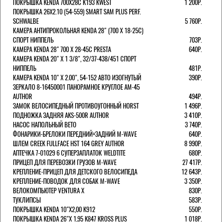
ПОКРЫШКА KENDA 700Х28С K193 KWEST
1 200Р.
ПОКРЫШКА 26X2.10 (54-559) SMART SAM PLUS PERF.
SCHWALBE
5 760Р.
КАМЕРА АНТИПРОКОЛЬНАЯ KENDA 28" (700 Х 18-25C)
СПОРТ НИППЕЛЬ
703Р.
КАМЕРА KENDA 28" 700 Х 28-45С PRESTA
640Р.
КАМЕРА KENDA 20" Х 1 3/8", 32/37-438/451 СПОРТ
НИППЕЛЬ
481Р.
КАМЕРА KENDA 10" Х 2.00", 54-152 АВТО ИЗОГНУТЫЙ
390Р.
ЗЕРКАЛО 8-16450001 ПАНОРАМНОЕ КРУГЛОЕ AM-45
AUTHOR
494Р.
ЗАМОК ВЕЛОСИПЕДНЫЙ ПРОТИВОУГОННЫЙ HORST
1 496Р.
ПОДНОЖКА ЗАДНЯЯ AKS-500R AUTHOR
3 410Р.
НАСОС НАПОЛЬНЫЙ BETO
3 740Р.
ФОНАРИКИ-БРЕЛОКИ ПЕРЕДНИЙ+ЗАДНИЙ M-WAVE
640Р.
ШЛЕМ CREEK FULLFACE HST 164 GREY AUTHOR
8 990Р.
АПТЕЧКА 7-01029 6 СУПЕРЗАПЛАТОК WELDTITE
680Р.
ПРИЦЕП ДЛЯ ПЕРЕВОЗКИ ГРУЗОВ M-WAVE
27 417Р.
КРЕПЛЕНИЕ-ПРИЦЕП ДЛЯ ДЕТСКОГО ВЕЛОСИПЕДА
12 643Р.
КРЕПЛЕНИЕ-ПОВОДОК ДЛЯ СОБАК M-WAVE
3 350Р.
ВЕЛОКОМПЬЮТЕР VENTURA Х
830Р.
ТУКЛИПСЫ
583Р.
ПОКРЫШКА KENDA 10"Х2,00 K912
550Р.
ПОКРЫШКА KENDA 26"Х 1,95 K847 KROSS PLUS
1 018Р.