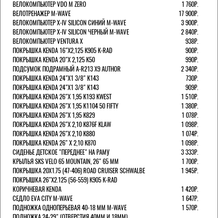
ВЕЛОКОМПЬЮТЕР VDO M ZERO
1 760Р.
ВЕЛОТРЕНАЖЕР M-WAVE
17 900Р.
ВЕЛОКОМПЬЮТЕР X-IV SILICON СИНИЙ M-WAVE
3 900Р.
ВЕЛОКОМПЬЮТЕР X-IV SILICON ЧЕРНЫЙ M-WAVE
2 840Р.
ВЕЛОКОМПЬЮТЕР VENTURA Х
938Р.
ПОКРЫШКА KENDA 16"Х2,125 K905 K-RAD
900Р.
ПОКРЫШКА KENDA 20"Х 2,125 K50
990Р.
ПОДСУМОК ПОДРАМНЫЙ A-R213 X9 AUTHOR
2 340Р.
ПОКРЫШКА KENDA 24"Х1 3/8" K143
730Р.
ПОКРЫШКА KENDA 24"Х1 3/8" K143
909Р.
ПОКРЫШКА KENDA 26"Х 1,95 K193 KWEST
1 510Р.
ПОКРЫШКА KENDA 26"Х 1,95 K1104 50 FIFTY
1 380Р.
ПОКРЫШКА KENDA 26"Х 1,95 K829
1 078Р.
ПОКРЫШКА KENDA 26"Х 2,10 K876F KLAW
1 098Р.
ПОКРЫШКА KENDA 26"Х 2,10 K880
1 074Р.
ПОКРЫШКА KENDA 26" Х 2,10 K870
1 098Р.
СИДЕНЬЕ ДЕТСКОЕ "ПЕРЕДНЕЕ" НА РАМУ
3 333Р.
КРЫЛЬЯ SKS VELO 65 MOUNTAIN, 26" 65 ММ
1 700Р.
ПОКРЫШКА 20X1.75 (47-406) ROAD CRUISER SCHWALBE
1 945Р.
ПОКРЫШКА 26"Х2.125 (56-559) K905 K-RAD
КОРИЧНЕВАЯ KENDA
1 420Р.
СЕДЛО EVA CITY M-WAVE
1 647Р.
ПОДНОЖКА ОДНОПЕРЬЕВАЯ 40-18 ММ M-WAVE
1 570Р.
ПОДНОЖКА 24-29" (ОТВЕРСТИЯ 40ММ И 18ММ),