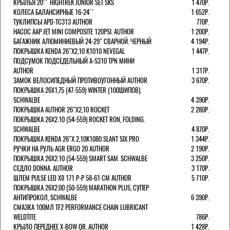
КРЫЛЬЯ 20'' HIGHTREK JUNIOR SET SKS
1 470Р.
КОЛЕСА БАЛАНСИРНЫЕ 16-24''
1 652Р.
ТУКЛИПСЫ APD-TC313 AUTHOR
770Р.
НАСОС AAP JET MINI COMPOSITE 120PSI. AUTHOR
1 200Р.
БАГАЖНИК АЛЮМИНИЕВЫЙ 24-29" СВАРНОЙ. ЧЕРНЫЙ
4 194Р.
ПОКРЫШКА KENDA 26"Х2,10 K1010 NEVEGAL
1 447Р.
ПОДСУМОК ПОДСЕДЕЛЬНЫЙ A-S310 TPN МИНИ
AUTHOR
1 317Р.
ЗАМОК ВЕЛОСИПЕДНЫЙ ПРОТИВОУГОННЫЙ AUTHOR
3 670Р.
ПОКРЫШКА 26X1,75 (47-559) WINTER (100ШИПОВ).
SCHWALBE
4 390Р.
ПОКРЫШКА AUTHOR 26"Х2,10 ROCKET
2 280Р.
ПОКРЫШКА 26X2.10 (54-559) ROCKET RON, FOLDING.
SCHWALBE
4 870Р.
ПОКРЫШКА KENDA 26"Х 2,10K1080 SLANT SIX PRO
1 344Р.
РУЧКИ НА РУЛЬ AGR ERGO 20 AUTHOR
2 190Р.
ПОКРЫШКА 26X2.10 (54-559) SMART SAM. SCHWALBE
3 250Р.
СЕДЛО DONNA. AUTHOR
3 170Р.
ШЛЕМ PULSE LED X8 171 Р-Р 58-61 СМ AUTHOR
5 710Р.
ПОКРЫШКА 26X2.00 (50-559) MARATHON PLUS, СУПЕР
АНТИПРОКОЛ, SCHWALBE
6 390Р.
СМАЗКА 100МЛ TF2 PERFORMANCE CHAIN LUBRICANT
WELDTITE
786Р.
КРЫЛО ПЕРЕДНЕЕ X-BOW QR. AUTHOR
1 428Р.