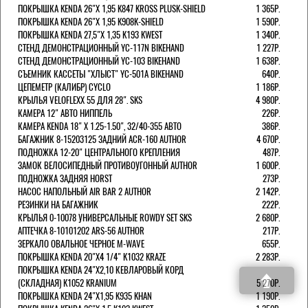
ПОКРЫШКА KENDA 26"Х 1,95 K847 KROSS PLUSK-SHIELD
1 365Р.
ПОКРЫШКА KENDA 26"Х 1,95 K908K-SHIELD
1 590Р.
ПОКРЫШКА KENDA 27,5"Х 1,35 K193 KWEST
1 340Р.
СТЕНД ДЕМОНСТРАЦИОННЫЙ YC-117N BIKEHAND
1 227Р.
СТЕНД ДЕМОНСТРАЦИОННЫЙ YC-103 BIKEHAND
1 638Р.
СЪЕМНИК КАССЕТЫ "ХЛЫСТ" YC-501A BIKEHAND
640Р.
ЦЕПЕМЕТР (КАЛИБР) CYCLO
1 186Р.
КРЫЛЬЯ VELOFLEXX 55 ДЛЯ 28". SKS
4 980Р.
КАМЕРА 12" АВТО НИППЕЛЬ
226Р.
КАМЕРА KENDA 18" Х 1.25-1.50", 32/40-355 АВТО
386Р.
БАГАЖНИК 8-15203125 ЗАДНИЙ ACR-160 AUTHOR
4 670Р.
ПОДНОЖКА 12-20" ЦЕНТРАЛЬНОГО КРЕПЛЕНИЯ
487Р.
ЗАМОК ВЕЛОСИПЕДНЫЙ ПРОТИВОУГОННЫЙ AUTHOR
1 600Р.
ПОДНОЖКА ЗАДНЯЯ HORST
273Р.
НАСОС НАПОЛЬНЫЙ AIR BAR 2 AUTHOR
2 142Р.
РЕЗИНКИ НА БАГАЖНИК
222Р.
КРЫЛЬЯ 0-10078 УНИВЕРСАЛЬНЫЕ ROWDY SET SKS
2 680Р.
АПТЕЧКА 8-10101202 ARS-56 AUTHOR
217Р.
ЗЕРКАЛО ОВАЛЬНОЕ ЧЕРНОЕ M-WAVE
655Р.
ПОКРЫШКА KENDA 20"Х4 1/4" K1032 KRAZE
2 283Р.
ПОКРЫШКА KENDA 24"Х2,10 КЕВЛАРОВЫЙ КОРД
(СКЛАДНАЯ) K1052 KRANIUM
5 270Р.
ПОКРЫШКА KENDA 24"Х1,95 K935 KHAN
1 190Р.