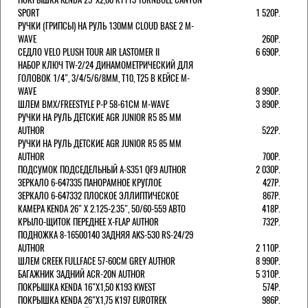
SPORT
1 520Р.
РУЧКИ (ГРИПСЫ) НА РУЛЬ 130ММ CLOUD BASE 2 M-
WAVE
260Р.
СЕДЛО VELO PLUSH TOUR AIR LASTOMER II
6 690Р.
НАБОР КЛЮЧ TW-2/24 ДИНАМОМЕТРИЧЕСКИЙ ДЛЯ
ГОЛОВОК 1/4", 3/4/5/6/8ММ, T10, T25 В КЕЙСЕ M-
WAVE
8 990Р.
ШЛЕМ ВМХ/FREESTYLE Р-Р 58-61СМ M-WAVE
3 890Р.
РУЧКИ НА РУЛЬ ДЕТСКИЕ AGR JUNIOR R5 85 ММ
AUTHOR
522Р.
РУЧКИ НА РУЛЬ ДЕТСКИЕ AGR JUNIOR R5 85 ММ
AUTHOR
700Р.
ПОДСУМОК ПОДСЕДЕЛЬНЫЙ A-S351 QF9 AUTHOR
2 030Р.
ЗЕРКАЛО 6-647335 ПАНОРАМНОЕ КРУГЛОЕ
427Р.
ЗЕРКАЛО 6-647332 ПЛОСКОЕ ЭЛЛИПТИЧЕСКОЕ
867Р.
КАМЕРА KENDA 26" Х 2.125-2.35", 50/60-559 АВТО
418Р.
КРЫЛО-ЩИТОК ПЕРЕДНЕЕ X-FLAP AUTHOR
732Р.
ПОДНОЖКА 8-16500140 ЗАДНЯЯ AKS-530 RS-24/29
AUTHOR
2 110Р.
ШЛЕМ CREEK FULLFACE 57-60СМ GREY AUTHOR
8 990Р.
БАГАЖНИК ЗАДНИЙ ACR-20N AUTHOR
5 310Р.
ПОКРЫШКА KENDA 16"Х1,50 K193 KWEST
574Р.
ПОКРЫШКА KENDA 26"Х1,75 K197 EUROTREK
986Р.