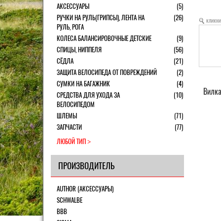
АКСЕССУАРЫ
(5)
РУЧКИ НА РУЛЬ(ГРИПСЫ), ЛЕНТА НА
(26)
кликни
РУЛЬ, РОГА
КОЛЕСА БАЛАНСИРОВОЧНЫЕ ДЕТСКИЕ
(9)
СПИЦЫ, НИППЕЛЯ
(56)
СЁДЛА
(21)
ЗАЩИТА ВЕЛОСИПЕДА ОТ ПОВРЕЖДЕНИЙ
(2)
СУМКИ НА БАГАЖНИК
(4)
Вилка
СРЕДСТВА ДЛЯ УХОДА ЗА
(10)
ВЕЛОСИПЕДОМ
ШЛЕМЫ
(71)
ЗАПЧАСТИ
(77)
ЛЮБОЙ ТИП
ПРОИЗВОДИТЕЛЬ
AUTHOR (АКСЕССУАРЫ)
SCHWALBE
BBB