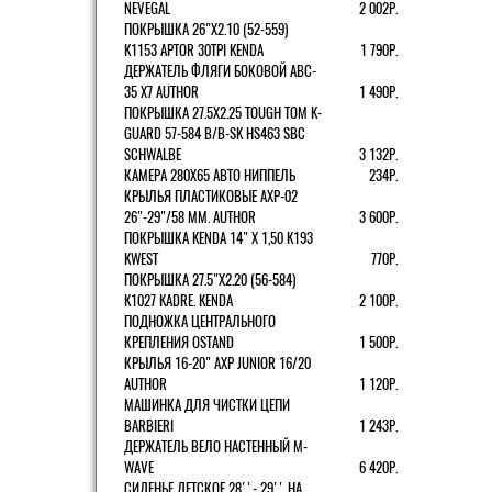
NEVEGAL
2 002Р.
ПОКРЫШКА 26"Х2.10 (52-559)
K1153 APTOR 30TPI KENDA
1 790Р.
ДЕРЖАТЕЛЬ ФЛЯГИ БОКОВОЙ ABC-
35 X7 AUTHOR
1 490Р.
ПОКРЫШКА 27.5X2.25 TOUGH TOM K-
GUARD 57-584 B/B-SK HS463 SBC
SCHWALBE
3 132Р.
КАМЕРА 280Х65 АВТО НИППЕЛЬ
234Р.
КРЫЛЬЯ ПЛАСТИКОВЫЕ AXP-02
26"-29"/58 ММ. AUTHOR
3 600Р.
ПОКРЫШКА KENDA 14" Х 1,50 K193
KWEST
770Р.
ПОКРЫШКА 27.5"Х2.20 (56-584)
K1027 KADRE. KENDA
2 100Р.
ПОДНОЖКА ЦЕНТРАЛЬНОГО
КРЕПЛЕНИЯ OSTAND
1 500Р.
КРЫЛЬЯ 16-20" AXP JUNIOR 16/20
AUTHOR
1 120Р.
МАШИНКА ДЛЯ ЧИСТКИ ЦЕПИ
BARBIERI
1 243Р.
ДЕРЖАТЕЛЬ ВЕЛО НАСТЕННЫЙ M-
WAVE
6 420Р.
СИДЕНЬЕ ДЕТСКОЕ 28''- 29'' НА