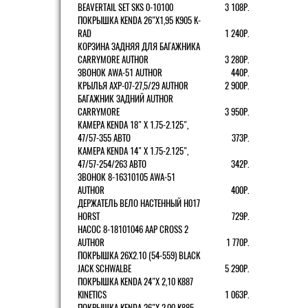
BEAVERTAIL SET SKS 0-10100
3 108Р.
ПОКРЫШКА KENDA 26"Х1,95 K905 K-
RAD
1 240Р.
КОРЗИНА ЗАДНЯЯ ДЛЯ БАГАЖНИКА
CARRYMORE AUTHOR
3 280Р.
ЗВОНОК AWA-51 AUTHOR
440Р.
КРЫЛЬЯ AXP-07-27,5/29 AUTHOR
2 900Р.
БАГАЖНИК ЗАДНИЙ AUTHOR
CARRYMORE
3 950Р.
КАМЕРА KENDA 18" Х 1.75-2.125",
47/57-355 АВТО
373Р.
КАМЕРА KENDA 14" Х 1.75-2.125",
47/57-254/263 АВТО
342Р.
ЗВОНОК 8-16310105 AWA-51
AUTHOR
400Р.
ДЕРЖАТЕЛЬ ВЕЛО НАСТЕННЫЙ H017
HORST
729Р.
НАСОС 8-18101046 AAP CROSS 2
AUTHOR
1 770Р.
ПОКРЫШКА 26X2.10 (54-559) BLACK
JACK SCHWALBE
5 290Р.
ПОКРЫШКА KENDA 24"Х 2,10 K887
KINETICS
1 063Р.
ПОКРЫШКА KENDA 26"Х 2,00 K885