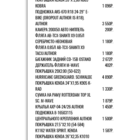
KOBRA
1 096Р.
ПОДНОЖКА AKS-670 R18 24-29" E-
BIKE (DROPOUT AUTHOR IS-R18).
AUTHOR
3 550Р.
КАМЕРА 200Х50 АВТО НИППЕЛЬ
200Р.
ФЛЯГА AB-TCX-SHANTI X9 0.85Л
СЕРЕБРИСТО-НЕОНОВАЯ
1 180Р.
ФЛЯГА 0.85Л AB-TCX-SHANTI X9
TACX/AUTHOR
1 180Р.
БАГАЖНИК ЗАДНИЙ CD-15B OSTAND
2 672Р.
ДЕРЖАТЕЛЬ ФЛЯГИ M-WAVE
402Р.
ПОКРЫШКА 29X2.00 (50-622)
HURRICANE GREENGUARD. SCHWALBE
4 890Р.
ПОКРЫШКА KENDA 24"Х1,95 K905 K-
RAD
1 330Р.
СУМКА НА РАМУ ROTTERDAM TOP XL
SC. M-WAVE
1 879Р.
КРЫЛЬЯ AXP-04-24/26 AUTHOR
1 450Р.
ПОДНОЖКА 8-16503115
ЦЕНТРАЛЬНОГО КРЕПЛЕНИЯ AUTHOR
1 500Р.
ПОКРЫШКА 27.5"Х2.10 (54-584)
K1162 WATER SPIRIT. KENDA
1 587Р.
ПОКРЫШКА KENDA 26"Х2,35 K1010