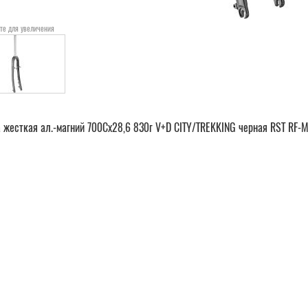
те для увеличения
 жесткая ал.-магний 700Сх28,6 830г V+D CITY/TREKKING черная RST RF-M