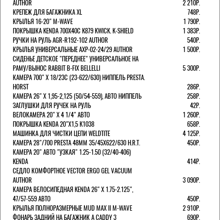
AUTHOR
2 210Р.
КРЕПЕЖ ДЛЯ БАГАЖНИКА XL
748Р.
КРЫЛЬЯ 16-20" M-WAVE
1 790Р.
ПОКРЫШКА KENDA 700Х40С K879 KWICK. K-SHIELD
1 383Р.
РУЧКИ НА РУЛЬ AGR-R192-102 AUTHOR
540Р.
КРЫЛЬЯ УНИВЕРСАЛЬНЫЕ AXP-02-24/29 AUTHOR
1 500Р.
СИДЕНЬЕ ДЕТСКОЕ "ПЕРЕДНЕЕ" УНИВЕРСАЛЬНОЕ НА
РАМУ/ВЫНОС RABBIT B-FIX BELLELLI
5 300Р.
КАМЕРА 700" Х 18/23C (23-622/630) НИППЕЛЬ PRESTA.
HORST
286Р.
КАМЕРА 26" X 1,95-2,125 (50/54-559), АВТО НИППЕЛЬ
258Р.
ЗАГЛУШКИ ДЛЯ РУЧЕК НА РУЛЬ
42Р.
ВЕЛОКАМЕРА 20" Х 4 1/4" АВТО
1 260Р.
ПОКРЫШКА KENDA 20"Х1,5 K1038
658Р.
МАШИНКА ДЛЯ ЧИСТКИ ЦЕПИ WELDTITE
4 125Р.
КАМЕРА 28"/700 PRESTA 48ММ 35/45Х622/630 H.R.T.
450Р.
КАМЕРА 20" АВТО "УЗКАЯ" 1.25-1.50 (32/40-406)
KENDA
414Р.
СЕДЛО КОМФОРТНОЕ VECTOR ERGO GEL VACUUM
AUTHOR
3 090Р.
КАМЕРА ВЕЛОСИПЕДНАЯ KENDA 26" Х 1.75-2.125",
47/57-559 АВТО
450Р.
КРЫЛЬЯ ПОЛНОРАЗМЕРНЫЕ MUD MAX II M-WAVE
2 910Р.
ФОНАРЬ ЗАДНИЙ НА БАГАЖНИК A CADDY 3
690Р.