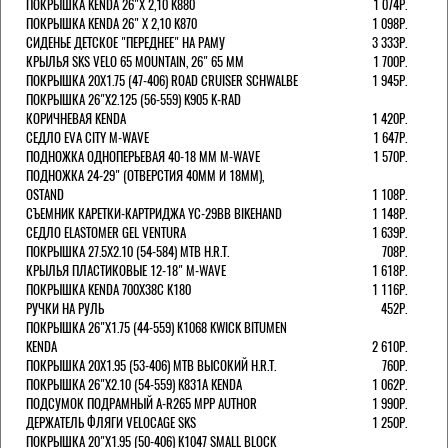
ПОКРЫШКА KENDA 26"Х 2,10 K880
1 074Р.
ПОКРЫШКА KENDA 26" Х 2,10 K870
1 098Р.
СИДЕНЬЕ ДЕТСКОЕ "ПЕРЕДНЕЕ" НА РАМУ
3 333Р.
КРЫЛЬЯ SKS VELO 65 MOUNTAIN, 26" 65 ММ
1 700Р.
ПОКРЫШКА 20X1.75 (47-406) ROAD CRUISER SCHWALBE
1 945Р.
ПОКРЫШКА 26"Х2.125 (56-559) K905 K-RAD
КОРИЧНЕВАЯ KENDA
1 420Р.
СЕДЛО EVA CITY M-WAVE
1 647Р.
ПОДНОЖКА ОДНОПЕРЬЕВАЯ 40-18 ММ M-WAVE
1 570Р.
ПОДНОЖКА 24-29" (ОТВЕРСТИЯ 40ММ И 18ММ),
OSTAND
1 108Р.
СЪЕМНИК КАРЕТКИ-КАРТРИДЖА YC-29BB BIKEHAND
1 148Р.
СЕДЛО ELASTOMER GEL VENTURA
1 639Р.
ПОКРЫШКА 27.5X2.10 (54-584) MTB H.R.T.
708Р.
КРЫЛЬЯ ПЛАСТИКОВЫЕ 12-18" M-WAVE
1 618Р.
ПОКРЫШКА KENDA 700Х38С K180
1 116Р.
РУЧКИ НА РУЛЬ
452Р.
ПОКРЫШКА 26"Х1.75 (44-559) K1068 KWICK BITUMEN
KENDA
2 610Р.
ПОКРЫШКА 20X1.95 (53-406) MTB ВЫСОКИЙ H.R.T.
760Р.
ПОКРЫШКА 26"Х2.10 (54-559) K831A KENDA
1 062Р.
ПОДСУМОК ПОДРАМНЫЙ A-R265 MPP AUTHOR
1 990Р.
ДЕРЖАТЕЛЬ ФЛЯГИ VELOCAGE SKS
1 250Р.
ПОКРЫШКА 20"Х1.95 (50-406) K1047 SMALL BLOCK