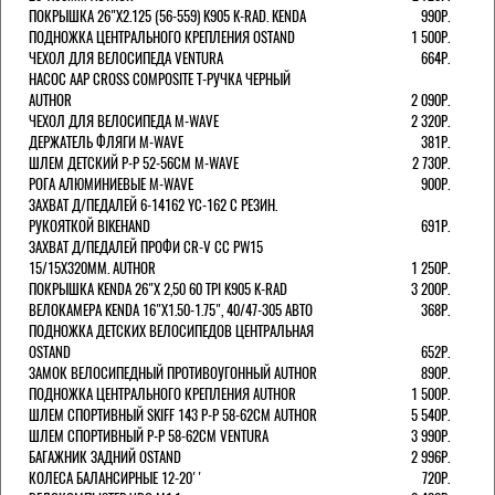
ПОКРЫШКА 26"Х2.125 (56-559) K905 K-RAD. KENDA
990Р.
ПОДНОЖКА ЦЕНТРАЛЬНОГО КРЕПЛЕНИЯ OSTAND
1 500Р.
ЧЕХОЛ ДЛЯ ВЕЛОСИПЕДА VENTURA
664Р.
НАСОС AAP CROSS COMPOSITE Т-РУЧКА ЧЕРНЫЙ
AUTHOR
2 090Р.
ЧЕХОЛ ДЛЯ ВЕЛОСИПЕДА M-WAVE
2 320Р.
ДЕРЖАТЕЛЬ ФЛЯГИ M-WAVE
381Р.
ШЛЕМ ДЕТСКИЙ Р-Р 52-56СМ M-WAVE
2 730Р.
РОГА АЛЮМИНИЕВЫЕ M-WAVE
900Р.
ЗАХВАТ Д/ПЕДАЛЕЙ 6-14162 YC-162 С РЕЗИН.
РУКОЯТКОЙ BIKEHAND
691Р.
ЗАХВАТ Д/ПЕДАЛЕЙ ПРОФИ CR-V CC PW15
15/15X320ММ. AUTHOR
1 250Р.
ПОКРЫШКА KENDA 26"Х 2,50 60 TPI K905 K-RAD
3 200Р.
ВЕЛОКАМЕРА KENDA 16"Х1.50-1.75", 40/47-305 АВТО
368Р.
ПОДНОЖКА ДЕТСКИХ ВЕЛОСИПЕДОВ ЦЕНТРАЛЬНАЯ
OSTAND
652Р.
ЗАМОК ВЕЛОСИПЕДНЫЙ ПРОТИВОУГОННЫЙ AUTHOR
890Р.
ПОДНОЖКА ЦЕНТРАЛЬНОГО КРЕПЛЕНИЯ AUTHOR
1 500Р.
ШЛЕМ СПОРТИВНЫЙ SKIFF 143 Р-Р 58-62СМ AUTHOR
5 540Р.
ШЛЕМ СПОРТИВНЫЙ Р-Р 58-62СМ VENTURA
3 990Р.
БАГАЖНИК ЗАДНИЙ OSTAND
2 996Р.
КОЛЕСА БАЛАНСИРНЫЕ 12-20''
720Р.