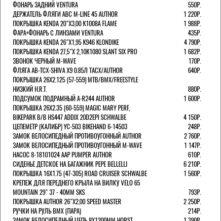
ФОНАРЬ ЗАДНИЙ VENTURA
550Р.
ДЕРЖАТЕЛЬ ФЛЯГИ АВС M-LINE 45 AUTHOR
1 220Р.
ПОКРЫШКА KENDA 20"Х3,00 K1008A FLAME
1 988Р.
ФАРА+ФОНАРЬ С ЛИНЗАМИ VENTURA
435Р.
ПОКРЫШКА KENDA 26"Х1,95 K946 KLONDIKE
4 790Р.
ПОКРЫШКА KENDA 27,5"Х 2,10K1080 SLANT SIX PRO
1 682Р.
ЗВОНОК ЧЕРНЫЙ M-WAVE
170Р.
ФЛЯГА AB-TCX-SHIVA X9 0.85Л TACX/AUTHOR
640Р.
ПОКРЫШКА 26X2.125 (57-559) MTB/BMX/FREESTYLE
НИЗКИЙ H.R.T.
880Р.
ПОДСУМОК ПОДРАМНЫЙ A-R244 AUTHOR
1 600Р.
ПОКРЫШКА 26X2.35 (60-559) MAGIC MARY PERF,
BIKEPARK B/B HS447 ADDIX 20D2EPI SCHWALBE
4 150Р.
ЦЕПЕМЕТР (КАЛИБР) YC-503 BIKEHAND 6-14503
248Р.
ЗАМОК ВЕЛОСИПЕДНЫЙ ПРОТИВОУГОННЫЙ AUTHOR
2 760Р.
ЗАМОК ВЕЛОСИПЕДНЫЙ ПРОТИВОУГОННЫЙ M-WAVE
1 147Р.
НАСОС 8-18101024 AAP PUMPER AUTHOR
610Р.
СИДЕНЬЕ ДЕТСКОЕ НА БАГАЖНИК PEPE BELLELLI
6 210Р.
ПОКРЫШКА 16X1.75 (47-305) ROAD CRUISER SCHWALBE
1 560Р.
КРЕПЕЖ ДЛЯ ПЕРЕДНЕГО КРЫЛА НА ВИЛКУ VELO 65
MOUNTAIN 29" 37 - 40ММ SKS
793Р.
ПОКРЫШКА AUTHOR 26"Х2,00 SPEED MASTER
2 250Р.
РУЧКИ НА РУЛЬ BMX (ПАРА)
214Р.
ЗАМОК ВЕЛОCИПЕДНЫЙ ЦЕПЬ 8Х1200ММ HORST
1 390Р.