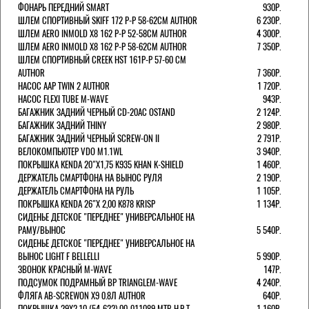
ФОНАРЬ ПЕРЕДНИЙ SMART
930Р.
ШЛЕМ СПОРТИВНЫЙ SKIFF 172 Р-Р 58-62СМ AUTHOR
6 230Р.
ШЛЕМ AERO INMOLD X8 162 Р-Р 52-58СМ AUTHOR
4 300Р.
ШЛЕМ AERO INMOLD X8 162 Р-Р 58-62СМ AUTHOR
7 350Р.
ШЛЕМ СПОРТИВНЫЙ CREEK HST 161Р-Р 57-60 СМ
AUTHOR
7 360Р.
НАСОС AAP TWIN 2 AUTHOR
1 720Р.
НАСОС FLEXI TUBE M-WAVE
943Р.
БАГАЖНИК ЗАДНИЙ ЧЕРНЫЙ СD-20AC OSTAND
2 124Р.
БАГАЖНИК ЗАДНИЙ THINY
2 980Р.
БАГАЖНИК ЗАДНИЙ ЧЕРНЫЙ SCREW-ON II
2 791Р.
ВЕЛОКОМПЬЮТЕР VDO M1.1WL
3 940Р.
ПОКРЫШКА KENDA 20"Х1,75 K935 KHAN K-SHIELD
1 460Р.
ДЕРЖАТЕЛЬ СМАРТФОНА НА ВЫНОС РУЛЯ
2 190Р.
ДЕРЖАТЕЛЬ СМАРТФОНА НА РУЛЬ
1 105Р.
ПОКРЫШКА KENDA 26"Х 2,00 K878 KRISP
1 134Р.
СИДЕНЬЕ ДЕТСКОЕ "ПЕРЕДНЕЕ" УНИВЕРСАЛЬНОЕ НА
РАМУ/ВЫНОС
5 540Р.
СИДЕНЬЕ ДЕТСКОЕ "ПЕРЕДНЕЕ" УНИВЕРСАЛЬНОЕ НА
ВЫНОС LIGHT F BELLELLI
5 990Р.
ЗВОНОК КРАСНЫЙ M-WAVE
147Р.
ПОДСУМОК ПОДРАМНЫЙ BP TRIANGLEM-WAVE
4 240Р.
ФЛЯГА AB-SCREWON X9 0.8Л AUTHOR
640Р.
ПОКРЫШКА 29X2.10 (54-622) 00-011089 MTB H.R.T.
1 160Р.