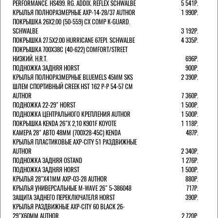
PERFORMANCE. HS499. RG. ADDIX. REFLEX SCHWALBE
5 541Р.
КРЫЛЬЯ ПОЛНОРАЗМЕРНЫЕ AXP-14-28/37 AUTHOR
1 990Р.
ПОКРЫШКА 26X2.00 (50-559) CX COMP K-GUARD.
SCHWALBE
3 192Р.
ПОКРЫШКА 27.5X2.00 HURRICANE 67EPI. SCHWALBE
4 335Р.
ПОКРЫШКА 700X38С (40-622) COMFORT/STREET
НИЗКИЙ. H.R.T.
696Р.
ПОДНОЖКА ЗАДНЯЯ HORST
900Р.
КРЫЛЬЯ ПОЛНОРАЗМЕРНЫЕ BLUEMELS 45MM SKS
2 390Р.
ШЛЕМ СПОРТИВНЫЙ CREEK HST 162 Р-Р 54-57 СМ
AUTHOR
7 360Р.
ПОДНОЖКА 22-29" HORST
1 500Р.
ПОДНОЖКА ЦЕНТРАЛЬНОГО КРЕПЛЕНИЯ AUTHOR
1 500Р.
ПОКРЫШКА KENDA 26"Х 2,10 K901F KOYOTE
1 118Р.
КАМЕРА 28" АВТО 48ММ (700Х28-45С) KENDA
487Р.
КРЫЛЬЯ ПЛАСТИКОВЫЕ AXP-CITY 51 РАЗДВИЖНЫЕ
AUTHOR
2 340Р.
ПОДНОЖКА ЗАДНЯЯ OSTAND
1 276Р.
ПОДНОЖКА ЗАДНЯЯ HORST
1 500Р.
КРЫЛЬЯ 28"Х41ММ AXP-03-28 AUTHOR
880Р.
КРЫЛЬЯ УНИВЕРСАЛЬНЫЕ M-WAVE 26" 5-386048
717Р.
ЗАЩИТА ЗАДНЕГО ПЕРЕКЛЮЧАТЕЛЯ HORST
390Р.
КРЫЛЬЯ РАЗДВИЖНЫЕ AXP-CITY 60 BLACK 26-
29"Х60ММ AUTHOR
2 720Р.