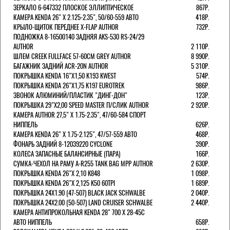
ЗЕРКАЛО 6-647332 ПЛОСКОЕ ЭЛЛИПТИЧЕСКОЕ
867Р.
КАМЕРА KENDA 26" Х 2.125-2.35", 50/60-559 АВТО
418Р.
КРЫЛО-ЩИТОК ПЕРЕДНЕЕ X-FLAP AUTHOR
732Р.
ПОДНОЖКА 8-16500140 ЗАДНЯЯ AKS-530 RS-24/29
AUTHOR
2 110Р.
ШЛЕМ CREEK FULLFACE 57-60СМ GREY AUTHOR
8 990Р.
БАГАЖНИК ЗАДНИЙ ACR-20N AUTHOR
5 310Р.
ПОКРЫШКА KENDA 16"Х1,50 K193 KWEST
574Р.
ПОКРЫШКА KENDA 26"Х1,75 K197 EUROTREK
986Р.
ЗВОНОК АЛЮМИНИЙ/ПЛАСТИК "ДИНГ-ДОН"
123Р.
ПОКРЫШКА 29"Х2,00 SPEED MASTER П/СЛИК AUTHOR
2 920Р.
КАМЕРА AUTHOR 27,5" Х 1.75-2.35", 47/60-584 СПОРТ
НИППЕЛЬ
626Р.
КАМЕРА KENDA 26" Х 1.75-2.125", 47/57-559 АВТО
468Р.
ФОНАРЬ ЗАДНИЙ 8-12039220 CYCLONE
390Р.
КОЛЕСА ЗАПАСНЫЕ БАЛАНСИРНЫЕ (ПАРА)
166Р.
CУМКА-ЧЕХОЛ НА РАМУ A-R255 TANK BAG MPP AUTHOR
2 630Р.
ПОКРЫШКА KENDA 26"Х 2,10 K848
1 098Р.
ПОКРЫШКА KENDA 26"Х 2,125 K50 60TPI
1 689Р.
ПОКРЫШКА 24X1.90 (47-507) BLACK JACK SCHWALBE
2 040Р.
ПОКРЫШКА 24X2.00 (50-507) LAND CRUISER SCHWALBE
2 440Р.
КАМЕРА АНТИПРОКОЛЬНАЯ KENDA 28" 700 Х 28-45C
АВТО НИППЕЛЬ
658Р.