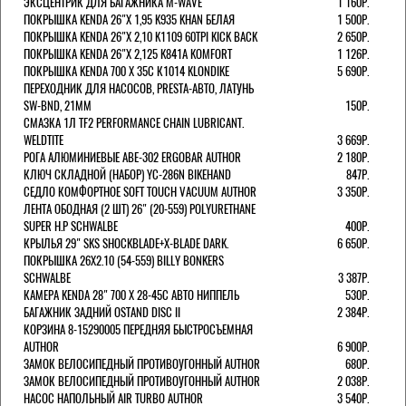
ЭКСЦЕНТРИК ДЛЯ БАГАЖНИКА M-WAVE
1 160Р.
ПОКРЫШКА KENDA 26"Х 1,95 K935 KHAN БЕЛАЯ
1 500Р.
ПОКРЫШКА KENDA 26"Х 2,10 K1109 60TPI KICK BACK
2 650Р.
ПОКРЫШКА KENDA 26"Х 2,125 K841A KOMFORT
1 126Р.
ПОКРЫШКА KENDA 700 Х 35С К1014 KLONDIKE
5 690Р.
ПЕРЕХОДНИК ДЛЯ НАСОСОВ, PRESTA-АВТО, ЛАТУНЬ
SW-BND, 21ММ
150Р.
СМАЗКА 1Л TF2 PERFORMANCE CHAIN LUBRICANT.
WELDTITE
3 669Р.
РОГА АЛЮМИНИЕВЫЕ ABE-302 ERGOBAR AUTHOR
2 180Р.
КЛЮЧ СКЛАДНОЙ (НАБОР) YC-286N BIKEHAND
847Р.
СЕДЛО КОМФОРТНОЕ SOFT TOUCH VACUUM AUTHOR
3 350Р.
ЛЕНТА ОБОДНАЯ (2 ШТ) 26" (20-559) POLYURETHANE
SUPER H.P SCHWALBE
400Р.
КРЫЛЬЯ 29" SKS SHOCKBLADE+X-BLADE DARK.
6 650Р.
ПОКРЫШКА 26X2.10 (54-559) BILLY BONKERS
SCHWALBE
3 387Р.
КАМЕРА KENDA 28" 700 Х 28-45С АВТО НИППЕЛЬ
530Р.
БАГАЖНИК ЗАДНИЙ OSTAND DISC II
2 384Р.
КОРЗИНА 8-15290005 ПЕРЕДНЯЯ БЫСТРОСЪЕМНАЯ
AUTHOR
6 900Р.
ЗАМОК ВЕЛОСИПЕДНЫЙ ПРОТИВОУГОННЫЙ AUTHOR
680Р.
ЗАМОК ВЕЛОСИПЕДНЫЙ ПРОТИВОУГОННЫЙ AUTHOR
2 038Р.
НАСОС НАПОЛЬНЫЙ AIR TURBO AUTHOR
3 540Р.