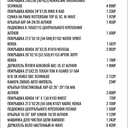
ПОКРЫШКА 29X2.00 (50-622) HURRICANE GREENGUARD.
SCHWALBE
4 890Р.
ПОКРЫШКА KENDA 24"Х1,95 K905 K-RAD
1 330Р.
СУМКА НА РАМУ ROTTERDAM TOP XL SC. M-WAVE
1 879Р.
КРЫЛЬЯ AXP-04-24/26 AUTHOR
1 450Р.
ПОДНОЖКА 8-16503115 ЦЕНТРАЛЬНОГО КРЕПЛЕНИЯ
AUTHOR
1 500Р.
ПОКРЫШКА 27.5"Х2.10 (54-584) K1162 WATER SPIRIT.
KENDA
1 587Р.
ПОКРЫШКА KENDA 26"Х2,35 K1010 NEVEGAL
2 002Р.
ПОКРЫШКА 26"Х2.10 (52-559) K1153 APTOR 30TPI
KENDA
1 790Р.
ДЕРЖАТЕЛЬ ФЛЯГИ БОКОВОЙ ABC-35 X7 AUTHOR
1 490Р.
ПОКРЫШКА 27.5X2.25 TOUGH TOM K-GUARD 57-584
B/B-SK HS463 SBC SCHWALBE
3 132Р.
КАМЕРА 280Х65 АВТО НИППЕЛЬ
234Р.
КРЫЛЬЯ ПЛАСТИКОВЫЕ AXP-02 26"-29"/58 ММ.
AUTHOR
3 600Р.
ПОКРЫШКА KENDA 14" Х 1,50 K193 KWEST
770Р.
ПОКРЫШКА 27.5"Х2.20 (56-584) K1027 KADRE. KENDA
2 100Р.
ПОДНОЖКА ЦЕНТРАЛЬНОГО КРЕПЛЕНИЯ OSTAND
1 500Р.
КРЫЛЬЯ 16-20" AXP JUNIOR 16/20 AUTHOR
1 120Р.
МАШИНКА ДЛЯ ЧИСТКИ ЦЕПИ BARBIERI
1 243Р.
ДЕРЖАТЕЛЬ ВЕЛО НАСТЕННЫЙ M-WAVE
6 420Р.