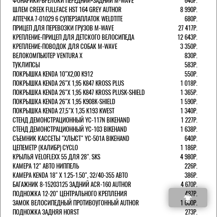
ФОНАРИКИ-БРЕЛОКИ ПЕРЕДНИЙ+ЗАДНИЙ M-WAVE
640Р.
ШЛЕМ CREEK FULLFACE HST 164 GREY AUTHOR
8 990Р.
АПТЕЧКА 7-01029 6 СУПЕРЗАПЛАТОК WELDTITE
680Р.
ПРИЦЕП ДЛЯ ПЕРЕВОЗКИ ГРУЗОВ M-WAVE
27 417Р.
КРЕПЛЕНИЕ-ПРИЦЕП ДЛЯ ДЕТСКОГО ВЕЛОСИПЕДА
12 643Р.
КРЕПЛЕНИЕ-ПОВОДОК ДЛЯ СОБАК M-WAVE
3 350Р.
ВЕЛОКОМПЬЮТЕР VENTURA Х
830Р.
ТУКЛИПСЫ
583Р.
ПОКРЫШКА KENDA 10"Х2,00 K912
550Р.
ПОКРЫШКА KENDA 26"Х 1,95 K847 KROSS PLUS
1 018Р.
ПОКРЫШКА KENDA 26"Х 1,95 K847 KROSS PLUSK-SHIELD
1 365Р.
ПОКРЫШКА KENDA 26"Х 1,95 K908K-SHIELD
1 590Р.
ПОКРЫШКА KENDA 27,5"Х 1,35 K193 KWEST
1 340Р.
СТЕНД ДЕМОНСТРАЦИОННЫЙ YC-117N BIKEHAND
1 227Р.
СТЕНД ДЕМОНСТРАЦИОННЫЙ YC-103 BIKEHAND
1 638Р.
СЪЕМНИК КАССЕТЫ "ХЛЫСТ" YC-501A BIKEHAND
640Р.
ЦЕПЕМЕТР (КАЛИБР) CYCLO
1 186Р.
КРЫЛЬЯ VELOFLEXX 55 ДЛЯ 28". SKS
4 980Р.
КАМЕРА 12" АВТО НИППЕЛЬ
226Р.
КАМЕРА KENDA 18" Х 1.25-1.50", 32/40-355 АВТО
386Р.
БАГАЖНИК 8-15203125 ЗАДНИЙ ACR-160 AUTHOR
4 670Р.
ПОДНОЖКА 12-20" ЦЕНТРАЛЬНОГО КРЕПЛЕНИЯ
487Р.
ЗАМОК ВЕЛОСИПЕДНЫЙ ПРОТИВОУГОННЫЙ AUTHOR
1 600Р.
ПОДНОЖКА ЗАДНЯЯ HORST
273Р.