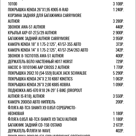
10100
3 108Р.
ПОКРЫШКА KENDA 26"Х1,95 K905 K-RAD
1 240Р.
КОРЗИНА ЗАДНЯЯ ДЛЯ БАГАЖНИКА CARRYMORE
AUTHOR
3 280Р.
ЗВОНОК AWA-51 AUTHOR
440Р.
КРЫЛЬЯ AXP-07-27,5/29 AUTHOR
2 900Р.
БАГАЖНИК ЗАДНИЙ AUTHOR CARRYMORE
3 950Р.
КАМЕРА KENDA 18" Х 1.75-2.125", 47/57-355 АВТО
373Р.
КАМЕРА KENDA 14" Х 1.75-2.125", 47/57-254/263 АВТО
342Р.
ЗВОНОК 8-16310105 AWA-51 AUTHOR
400Р.
ДЕРЖАТЕЛЬ ВЕЛО НАСТЕННЫЙ H017 HORST
729Р.
НАСОС 8-18101046 AAP CROSS 2 AUTHOR
1 770Р.
ПОКРЫШКА 26X2.10 (54-559) BLACK JACK SCHWALBE
5 290Р.
ПОКРЫШКА KENDA 24"Х 2,10 K887 KINETICS
1 063Р.
ПОКРЫШКА KENDA 26"Х 2,00 K885 KOBRA
1 096Р.
ПОДНОЖКА AKS-670 R18 24-29" E-BIKE (DROPOUT
AUTHOR IS-R18). AUTHOR
3 550Р.
КАМЕРА 200Х50 АВТО НИППЕЛЬ
200Р.
ФЛЯГА AB-TCX-SHANTI X9 0.85Л СЕРЕБРИСТО-
НЕОНОВАЯ
1 180Р.
ФЛЯГА 0.85Л AB-TCX-SHANTI X9 TACX/AUTHOR
1 180Р.
БАГАЖНИК ЗАДНИЙ CD-15B OSTAND
2 672Р.
ДЕРЖАТЕЛЬ ФЛЯГИ M-WAVE
402Р.