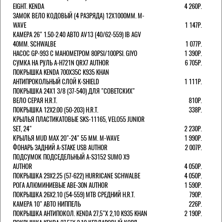
EIGHT. KENDA
4 260Р.
ЗАМОК ВЕЛО КОДОВЫЙ (4 РАЗРЯДА) 12Х1000ММ. M-
WAVE
1 147Р.
КАМЕРА 26" 1.50-2.40 АВТО AV13 (40/62-559) IB AGV
40MM. SCHWALBE
1 077Р.
НАСОС GP-993 С МАНОМЕТРОМ 80PSI/100PSI. GIYO
1 390Р.
СУМКА НА РУЛЬ A-H721N QRX7 AUTHOR
6 705Р.
ПОКРЫШКА KENDA 700Х35С K935 KHAN
АНТИПРОКОЛЬНЫЙ СЛОЙ K-SHIELD
1 111Р.
ПОКРЫШКА 24X1 3/8 (37-540) ДЛЯ "СОВЕТСКИХ"
ВЕЛО СЕРАЯ H.R.T.
810Р.
ПОКРЫШКА 12X2.00 (50-203) H.R.T.
338Р.
КРЫЛЬЯ ПЛАСТИКАТОВЫЕ SKS-11165, VELO55 JUNIOR
SET, 24"
2 230Р.
КРЫЛЬЯ MUD MAX 20"-24" 55 ММ. M-WAVE
1 990Р.
ФОНАРЬ ЗАДНИЙ A-STAKE USB AUTHOR
2 007Р.
ПОДСУМОК ПОДСЕДЕЛЬНЫЙ A-S3152 SUMO X9
AUTHOR
4 050Р.
ПОКРЫШКА 29X2.25 (57-622) HURRICANE SCHWALBE
4 050Р.
РОГА АЛЮМИНИЕВЫЕ ABE-30N AUTHOR
1 590Р.
ПОКРЫШКА 26X2.10 (54-559) MTB СРЕДНИЙ H.R.T.
790Р.
КАМЕРА 10" АВТО НИППЕЛЬ
226Р.
ПОКРЫШКА АНТИПОКОЛ. KENDA 27,5"Х 2,10 K935 KHAN
2 190Р.