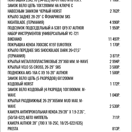
ЗАМОК ВЕЛО ЦЕПЬ 10Х1200ММ НА КЛЮЧЕ С
НАВЕСНЫМ ЗАМКОМ ЧЕРНЫЙ HORST
2 762Р.
КРЫЛО ЗАДНЕЕ 28-29" С ФОНАРИКОМ SKS
NIGHTBLADE. (ГЕРМАНИЯ)
4 990Р.
ПОДСУМОК ПОДСЕДЕЛЬНЫЙ A-S381 QF9 X7 AUTHOR
1 950Р.
НАБОР ИНСТРУМЕНТОВ УНИВЕРСАЛЬНЫЙ YC-721
BIKEHAND
11 497Р.
ПОКРЫШКА KENDA 700Х38С K197 EUROTREK
1 170Р.
КРЫЛО ПЕРЕДНЕЕ SKS SHOCKBLADE DARK 26+27,5"
(ГЕРМАНИЯ)
3 871Р.
КРЫЛЬЯ МЕТАЛЛОПЛАСТИКОВЫЕ 29"Х60 ММ. M-WAVE
2 994Р.
КРЫЛЬЯ VELO 55 CROSS, 26-29" SKS
3 500Р.
ПОДНОЖКА AKS-16A C X9 16-20" AUTHOR
1 500Р.
ЗАМОК ВЕЛО ЦЕПЬ (5 РАЗРЯДОВ) 6Х1200ММ
КОДОВЫЙ HORST
1 172Р.
ЗАМОК ВЕЛО КОДОВЫЙ (4 РАЗРЯДА) 10Х1800ММ. M-
WAVE
1 040Р.
КРЫЛЬЯ РАЗДВИЖНЫЕ 26-29"Х65ММ MUD MAX. M-
WAVE
2 530Р.
КАМЕРА АНТИПРОКОЛЬНАЯ KENDA 29/28" Х 1.9-2.35",
(50/58-622) АВТО НИППЕЛЬ
711Р.
КАМЕРА AUTHOR 28" (700 Х 18-25С, 18/25-622/635)
PRESTA
813Р.