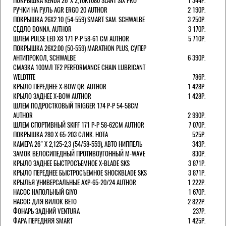
ПОКРЫШКА KENDA 26"Х 2,10K1080 SLANT SIX PRO
1 344Р.
РУЧКИ НА РУЛЬ AGR ERGO 20 AUTHOR
2 190Р.
ПОКРЫШКА 26X2.10 (54-559) SMART SAM. SCHWALBE
3 250Р.
СЕДЛО DONNA. AUTHOR
3 170Р.
ШЛЕМ PULSE LED X8 171 Р-Р 58-61 СМ AUTHOR
5 710Р.
ПОКРЫШКА 26X2.00 (50-559) MARATHON PLUS, СУПЕР
АНТИПРОКОЛ, SCHWALBE
6 390Р.
СМАЗКА 100МЛ TF2 PERFORMANCE CHAIN LUBRICANT
WELDTITE
786Р.
КРЫЛО ПЕРЕДНЕЕ X-BOW QR. AUTHOR
1 428Р.
КРЫЛО ЗАДНЕЕ X-BOW AUTHOR
1 428Р.
ШЛЕМ ПОДРОСТКОВЫЙ TRIGGER 174 Р-Р 54-58СМ
AUTHOR
2 990Р.
ШЛЕМ СПОРТИВНЫЙ SKIFF 171 Р-Р 58-62СМ AUTHOR
7 070Р.
ПОКРЫШКА 280 X 65-203 СЛИК. HOTA
525Р.
КАМЕРА 26" X 2,125-2,3 (54/58-559), АВТО НИППЕЛЬ
343Р.
ЗАМОК ВЕЛОСИПЕДНЫЙ ПРОТИВОУГОННЫЙ M-WAVE
830Р.
КРЫЛО ЗАДНЕЕ БЫСТРОСЪЕМНОЕ X-BLADE SKS
3 871Р.
КРЫЛО ПЕРЕДНЕЕ БЫСТРОСЪЕМНОЕ SHOCKBLADE SKS
3 871Р.
КРЫЛЬЯ УНИВЕРСАЛЬНЫЕ AXP-65-20/24 AUTHOR
1 222Р.
НАСОС НАПОЛЬНЫЙ GIYO
1 670Р.
НАСОС ДЛЯ ВИЛОК ВЕТО
2 822Р.
ФОНАРЬ ЗАДНИЙ VENTURA
237Р.
ФАРА ПЕРЕДНЯЯ SMART
1 425Р.