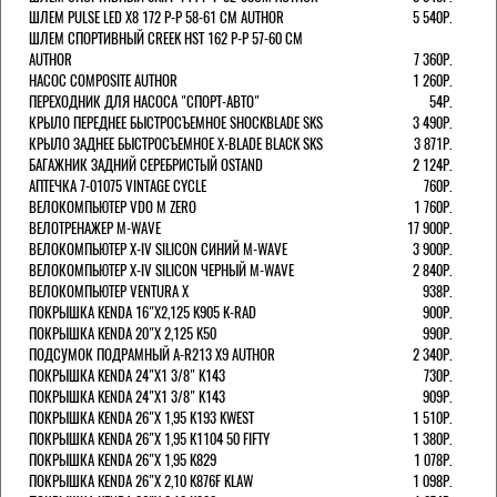
ШЛЕМ PULSE LED X8 172 Р-Р 58-61 СМ AUTHOR
5 540Р.
ШЛЕМ СПОРТИВНЫЙ CREEK HST 162 Р-Р 57-60 СМ
AUTHOR
7 360Р.
НАСОС COMPOSITE AUTHOR
1 260Р.
ПЕРЕХОДНИК ДЛЯ НАСОСА "СПОРТ-АВТО"
54Р.
КРЫЛО ПЕРЕДНЕЕ БЫСТРОСЪЕМНОЕ SHOCKBLADE SKS
3 490Р.
КРЫЛО ЗАДНЕЕ БЫСТРОСЪЕМНОЕ X-BLADE BLACK SKS
3 871Р.
БАГАЖНИК ЗАДНИЙ СЕРЕБРИСТЫЙ OSTAND
2 124Р.
АПТЕЧКА 7-01075 VINTAGE CYCLE
760Р.
ВЕЛОКОМПЬЮТЕР VDO M ZERO
1 760Р.
ВЕЛОТРЕНАЖЕР M-WAVE
17 900Р.
ВЕЛОКОМПЬЮТЕР X-IV SILICON СИНИЙ M-WAVE
3 900Р.
ВЕЛОКОМПЬЮТЕР X-IV SILICON ЧЕРНЫЙ M-WAVE
2 840Р.
ВЕЛОКОМПЬЮТЕР VENTURA Х
938Р.
ПОКРЫШКА KENDA 16"Х2,125 K905 K-RAD
900Р.
ПОКРЫШКА KENDA 20"Х 2,125 K50
990Р.
ПОДСУМОК ПОДРАМНЫЙ A-R213 X9 AUTHOR
2 340Р.
ПОКРЫШКА KENDA 24"Х1 3/8" K143
730Р.
ПОКРЫШКА KENDA 24"Х1 3/8" K143
909Р.
ПОКРЫШКА KENDA 26"Х 1,95 K193 KWEST
1 510Р.
ПОКРЫШКА KENDA 26"Х 1,95 K1104 50 FIFTY
1 380Р.
ПОКРЫШКА KENDA 26"Х 1,95 K829
1 078Р.
ПОКРЫШКА KENDA 26"Х 2,10 K876F KLAW
1 098Р.