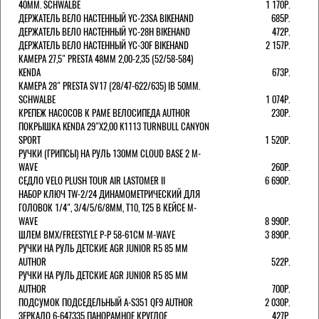
40MM. SCHWALBE
1 170Р.
ДЕРЖАТЕЛЬ ВЕЛО НАСТЕННЫЙ YC-23SA BIKEHAND
685Р.
ДЕРЖАТЕЛЬ ВЕЛО НАСТЕННЫЙ YC-28H BIKEHAND
472Р.
ДЕРЖАТЕЛЬ ВЕЛО НАСТЕННЫЙ YC-30F BIKEHAND
2 157Р.
КАМЕРА 27,5" PRESTA 48ММ 2,00-2,35 (52/58-584)
KENDA
673Р.
КАМЕРА 28" PRESTA SV17 (28/47-622/635) IB 50MM.
SCHWALBE
1 074Р.
КРЕПЕЖ НАСОСОВ К РАМЕ ВЕЛОСИПЕДА AUTHOR
230Р.
ПОКРЫШКА KENDA 29"Х2,00 K1113 TURNBULL CANYON
SPORT
1 520Р.
РУЧКИ (ГРИПСЫ) НА РУЛЬ 130ММ CLOUD BASE 2 M-
WAVE
260Р.
СЕДЛО VELO PLUSH TOUR AIR LASTOMER II
6 690Р.
НАБОР КЛЮЧ TW-2/24 ДИНАМОМЕТРИЧЕСКИЙ ДЛЯ
ГОЛОВОК 1/4", 3/4/5/6/8ММ, T10, T25 В КЕЙСЕ M-
WAVE
8 990Р.
ШЛЕМ ВМХ/FREESTYLE Р-Р 58-61СМ M-WAVE
3 890Р.
РУЧКИ НА РУЛЬ ДЕТСКИЕ AGR JUNIOR R5 85 ММ
AUTHOR
522Р.
РУЧКИ НА РУЛЬ ДЕТСКИЕ AGR JUNIOR R5 85 ММ
AUTHOR
700Р.
ПОДСУМОК ПОДСЕДЕЛЬНЫЙ A-S351 QF9 AUTHOR
2 030Р.
ЗЕРКАЛО 6-647335 ПАНОРАМНОЕ КРУГЛОЕ
427Р.