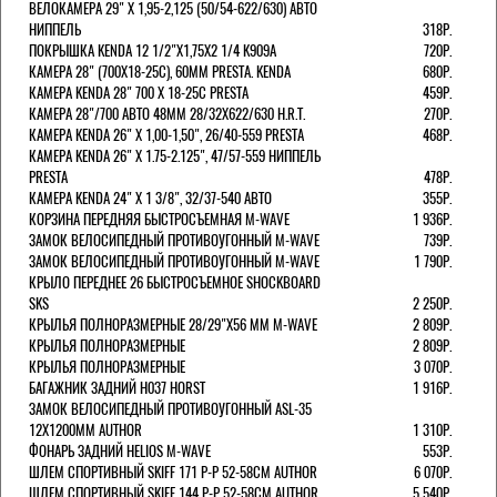
ВЕЛОКАМЕРА 29" X 1,95-2,125 (50/54-622/630) АВТО
НИППЕЛЬ
318Р.
ПОКРЫШКА KENDA 12 1/2"Х1,75X2 1/4 K909A
720Р.
КАМЕРА 28" (700Х18-25С), 60ММ PRESTA. KENDA
680Р.
КАМЕРА KENDA 28" 700 Х 18-25С PRESTA
459Р.
КАМЕРА 28"/700 АВТО 48ММ 28/32Х622/630 H.R.T.
270Р.
КАМЕРА KENDA 26" Х 1,00-1,50", 26/40-559 PRESTA
468Р.
КАМЕРА KENDA 26" Х 1.75-2.125", 47/57-559 НИППЕЛЬ
PRESTA
478Р.
КАМЕРА KENDA 24" Х 1 3/8", 32/37-540 АВТО
355Р.
КОРЗИНА ПЕРЕДНЯЯ БЫСТРОСЪЕМНАЯ M-WAVE
1 936Р.
ЗАМОК ВЕЛОСИПЕДНЫЙ ПРОТИВОУГОННЫЙ M-WAVE
739Р.
ЗАМОК ВЕЛОСИПЕДНЫЙ ПРОТИВОУГОННЫЙ M-WAVE
1 790Р.
КРЫЛО ПЕРЕДНЕЕ 26 БЫСТРОСЪЕМНОЕ SHOCKBOARD
SKS
2 250Р.
КРЫЛЬЯ ПОЛНОРАЗМЕРНЫЕ 28/29"Х56 ММ M-WAVE
2 809Р.
КРЫЛЬЯ ПОЛНОРАЗМЕРНЫЕ
2 809Р.
КРЫЛЬЯ ПОЛНОРАЗМЕРНЫЕ
3 070Р.
БАГАЖНИК ЗАДНИЙ H037 HORST
1 916Р.
ЗАМОК ВЕЛОСИПЕДНЫЙ ПРОТИВОУГОННЫЙ ASL-35
12Х1200ММ AUTHOR
1 310Р.
ФОНАРЬ ЗАДНИЙ HELIOS M-WAVE
553Р.
ШЛЕМ СПОРТИВНЫЙ SKIFF 171 Р-Р 52-58СМ AUTHOR
6 070Р.
ШЛЕМ СПОРТИВНЫЙ SKIFF 144 Р-Р 52-58СМ AUTHOR
5 540Р.