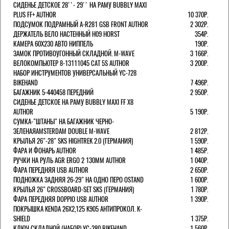
СИДЕНЬЕ ДЕТСКОЕ 28''- 29'' НА РАМУ BUBBLY MAXI
PLUS FF+ AUTHOR
10 370Р.
ПОДСУМОК ПОДРАМНЫЙ A-R281 GSB FRONT AUTHOR
2 302Р.
ДЕРЖАТЕЛЬ ВЕЛО НАСТЕННЫЙ H09 HORST
354Р.
КАМЕРА 60X230 АВТО НИППЕЛЬ
190Р.
ЗАМОК ПРОТИВОУГОННЫЙ СКЛАДНОЙ. M-WAVE
3 166Р.
ВЕЛОКОМПЬЮТЕР 8-13111045 CAT 5S AUTHOR
3 200Р.
НАБОР ИНСТРУМЕНТОВ УНИВЕРСАЛЬНЫЙ YC-728
BIKEHAND
7 496Р.
БАГАЖНИК 5-440458 ПЕРЕДНИЙ
2 950Р.
СИДЕНЬЕ ДЕТСКОЕ НА РАМУ BUBBLY MAXI FF X8
AUTHOR
5 190Р.
СУМКА-"ШТАНЫ" НА БАГАЖНИК ЧЕРНО-
ЗЕЛЕНАЯAMSTERDAM DOUBLE M-WAVE
2 812Р.
КРЫЛЬЯ 26"-28" SKS HIGHTREK 2.0 (ГЕРМАНИЯ)
1 590Р.
ФАРА И ФОНАРЬ AUTHOR
1 485Р.
РУЧКИ НА РУЛЬ AGR ERGO 2 130ММ AUTHOR
1 040Р.
ФАРА ПЕРЕДНЯЯ USB AUTHOR
2 650Р.
ПОДНОЖКА ЗАДНЯЯ 26-29" НА ОДНО ПЕРО OSTAND
1 600Р.
КРЫЛЬЯ 26" CROSSBOARD-SET SKS (ГЕРМАНИЯ)
1 780Р.
ФАРА ПЕРЕДНЯЯ DOPPIO USB AUTHOR
1 390Р.
ПОКРЫШКА KENDA 26Х2,125 K905 АНТИПРОКОЛ. K-
SHIELD
1 375Р.
КЛЮЧ СКЛАДНОЙ (НАБОР) YC-280 BIKEHAND
1 560Р.