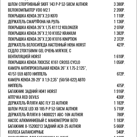
ШЛЕМ СПОРТИВНЫЙ SKIFF 143 Р-Р 52-58СМ AUTHOR
3 380Р.
ВЕЛОКОМПЬЮТЕР VDO M2.1
2 200Р.
ПОКРЫШКА KENDA 20"Х 2,0 K870
1 110Р.
ДЕРЖАТЕЛЬ СМАРТФОНА НА РУЛЬ
1 136Р.
ПОКРЫШКА KENDA 26"Х 1,75 K1112 KOLONIZER
2 076Р.
ПОКРЫШКА KENDA 26"Х 2,10 K1052 KRANIUM
1 382Р.
ПОКРЫШКА KENDA 26"Х 2,30 K1016 KINIPTION
2 372Р.
ДЕРЖАТЕЛЬ ВЕЛОСИПЕДА НАСТЕННЫЙ H09A HORST
427Р.
СЕДЛО 270Х158ММ GEL ОЧЕНЬ МЯГКОЕ. С
ВЕНТИЛЯЦИЕЙ HORST
1 610Р.
ПОКРЫШКА KENDA 700Х35С K161 CROSS CYCLO
1 050Р.
КАМЕРА АНТИПРОКОЛЬНАЯ KENDA 26" Х 1.75-2.125",
47/57-559 АВТО НИППЕЛЬ
672Р.
КАМЕРА KENDA 28-29" Х 1,9-2,35" (50/58-622) АВТО
НИППЕЛЬ
475Р.
БАГАЖНИК ЗАДНИЙ H041 HORST
1 916Р.
АПТЕЧКА RED DEVILS
430Р.
ДЕРЖАТЕЛЬ ФЛЯГИ АВС FLY 33 AUTHOR
1 182Р.
ШЛЕМ PULSE LED X8 185 Р-Р 52-58СМ AUTHOR
5 710Р.
ДЕРЖАТЕЛЬ ФЛЯГИ 8-14000221 ABC-16N AUTHOR
780Р.
НАСОС АЛЮМИНИЕВЫЙ С МАНОМЕТРОМ BETO
1 183Р.
БАГАЖНИК 8-15200213 ЗАДНИЙ ACR-25 AUTHOR
5 660Р.
КОЛЕСА БАЛАНСИРНЫЕ
540Р.