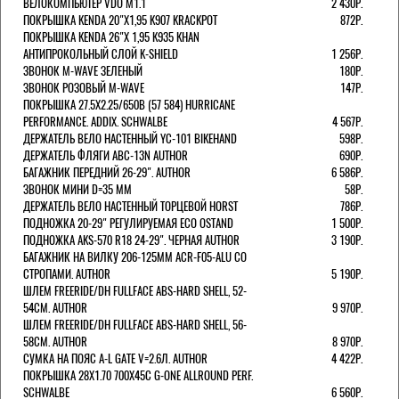
ВЕЛОКОМПЬЮТЕР VDO M1.1
2 430Р.
ПОКРЫШКА KENDA 20"Х1,95 K907 KRACKPOT
872Р.
ПОКРЫШКА KENDA 26"Х 1,95 K935 KHAN
АНТИПРОКОЛЬНЫЙ СЛОЙ K-SHIELD
1 256Р.
ЗВОНОК M-WAVE ЗЕЛЕНЫЙ
180Р.
ЗВОНОК РОЗОВЫЙ M-WAVE
147Р.
ПОКРЫШКА 27.5X2.25/650B (57 584) HURRICANE
PERFORMANCE. ADDIX. SCHWALBE
4 567Р.
ДЕРЖАТЕЛЬ ВЕЛО НАСТЕННЫЙ YC-101 BIKEHAND
598Р.
ДЕРЖАТЕЛЬ ФЛЯГИ ABC-13N AUTHOR
690Р.
БАГАЖНИК ПЕРЕДНИЙ 26-29". AUTHOR
6 586Р.
ЗВОНОК МИНИ D=35 ММ
58Р.
ДЕРЖАТЕЛЬ ВЕЛО НАСТЕННЫЙ ТОРЦЕВОЙ HORST
786Р.
ПОДНОЖКА 20-29" РЕГУЛИРУЕМАЯ ECO OSTAND
1 500Р.
ПОДНОЖКА AKS-570 R18 24-29". ЧЕРНАЯ AUTHOR
3 190Р.
БАГАЖНИК НА ВИЛКУ 206-125ММ ACR-F05-ALU СО
СТРОПАМИ. AUTHOR
5 190Р.
ШЛЕМ FREERIDE/DH FULLFACE ABS-HARD SHELL, 52-
54СМ. AUTHOR
9 970Р.
ШЛЕМ FREERIDE/DH FULLFACE ABS-HARD SHELL, 56-
58СМ. AUTHOR
8 970Р.
СУМКА НА ПОЯС A-L GATE V=2.6Л. AUTHOR
4 422Р.
ПОКРЫШКА 28X1.70 700X45C G-ONE ALLROUND PERF.
SCHWALBE
6 560Р.