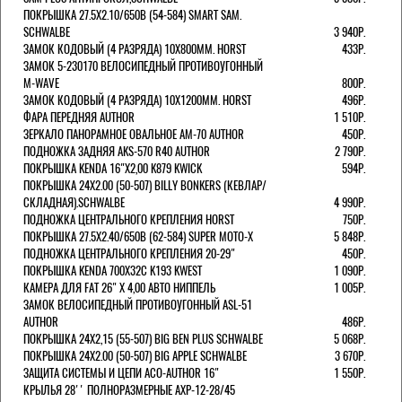
ПОКРЫШКА 27.5X2.10/650B (54-584) SMART SAM.
SCHWALBE
3 940Р.
ЗАМОК КОДОВЫЙ (4 РАЗРЯДА) 10Х800ММ. HORST
433Р.
ЗАМОК 5-230170 ВЕЛОСИПЕДНЫЙ ПРОТИВОУГОННЫЙ
M-WAVE
800Р.
ЗАМОК КОДОВЫЙ (4 РАЗРЯДА) 10Х1200ММ. HORST
496Р.
ФАРА ПЕРЕДНЯЯ AUTHOR
1 510Р.
ЗЕРКАЛО ПАНОРАМНОЕ ОВАЛЬНОЕ AM-70 AUTHOR
450Р.
ПОДНОЖКА ЗАДНЯЯ AKS-570 R40 AUTHOR
2 790Р.
ПОКРЫШКА KENDA 16"Х2,00 K879 KWICK
594Р.
ПОКРЫШКА 24X2.00 (50-507) BILLY BONKERS (КЕВЛАР/
СКЛАДНАЯ).SCHWALBE
4 990Р.
ПОДНОЖКА ЦЕНТРАЛЬНОГО КРЕПЛЕНИЯ HORST
750Р.
ПОКРЫШКА 27.5X2.40/650B (62-584) SUPER MOTO-X
5 848Р.
ПОДНОЖКА ЦЕНТРАЛЬНОГО КРЕПЛЕНИЯ 20-29"
450Р.
ПОКРЫШКА KENDA 700Х32С K193 KWEST
1 090Р.
КАМЕРА ДЛЯ FAT 26" X 4,00 АВТО НИППЕЛЬ
1 005Р.
ЗАМОК ВЕЛОСИПЕДНЫЙ ПРОТИВОУГОННЫЙ ASL-51
AUTHOR
486Р.
ПОКРЫШКА 24X2,15 (55-507) BIG BEN PLUS SCHWALBE
5 068Р.
ПОКРЫШКА 24X2.00 (50-507) BIG APPLE SCHWALBE
3 670Р.
ЗАЩИТА СИСТЕМЫ И ЦЕПИ ACO-AUTHOR 16"
1 550Р.
КРЫЛЬЯ 28'' ПОЛНОРАЗМЕРНЫЕ AXP-12-28/45