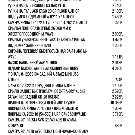
РУЧКИ НА РУЛЬ ERGOGEL D3 BAR VELO
2 740Р.
РУЧКИ НА РУЛЬ AGR ERGO 20 GRIPLOCK AUTHOR
2 190Р.
ПОДСУМОК ПОДРАМНЫЙ A-R211 X7 AUTHOR
1 430Р.
КАМЕРА KENDA 12" 1/2 Х 1.75-2.125", 47/62-203 АВТО
320Р.
КРЫЛЬЯ ПОЛНОРАЗМЕРНЫЕ 26"Х60 ММ С
ЭЛЕКТРОПРОВОДКОЙ M-WAVE
2 809Р.
КРЫЛЬЯ УНИВЕРСАЛЬНЫЕ LASALLE ARIZONA BROWN
1 470Р.
ПОДНОЖКА ЗАДНЯЯ OSTAND
1 336Р.
КОРЗИНА ПЕРЕДНЯЯ БЫСТРОСЪЕМНАЯ BA-F HANG M-
WAVE
1 161Р.
НАСОС НАПОЛЬНЫЙ AAP AUTHOR
2 019Р.
ПЕДАЛИ BMX/DOWNHILL АЛЮМИНИЕВЫЕ HORST
4 310Р.
ФОНАРЬ 8-12039134 ЗАДНИЙ A-STAKE MINI USB
AUTHOR
774Р.
ФАРА 8-12002234 ПЕРЕДНЯЯ LUMINA AUTHOR
1 400Р.
КРЫЛО ЗАДНЕЕ БЫСТРОСЪЕМНОЕ X-TRA-DRY XL SKS
2 520Р.
БАГАЖНИК ЗАДНИЙ CD-28 OSTAND
2 223Р.
ПРИЦЕП ДЛЯ ПЕРЕВОЗКИ ДЕТЕЙ ИЛИ ГРУЗОВ
40 095Р.
ПОКРЫШКА KENDA 26"Х 2,00 K1045 KOMMUTER
1 062Р.
ПОКРЫШКА 26X2.10 (54-559) HURRICANE SCHWALBE
5 718Р.
КАМЕРА 20" PRESTA SV6 (28/40-406) IB 40MM.
SCHWALBE
880Р.
КАМЕРА 20" АВТО AV7C EXTRA LIGHT 40/60-406 IB AGV