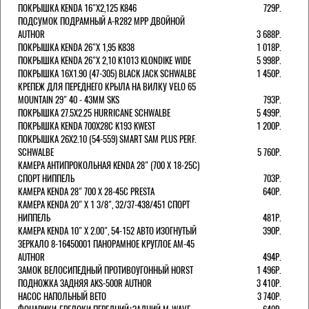
ПОКРЫШКА KENDA 16"Х2,125 K846
729Р.
ПОДСУМОК ПОДРАМНЫЙ A-R282 MPP ДВОЙНОЙ
AUTHOR
3 688Р.
ПОКРЫШКА KENDA 26"Х 1,95 K838
1 018Р.
ПОКРЫШКА KENDA 26"Х 2,10 K1013 KLONDIKE WIDE
5 998Р.
ПОКРЫШКА 16X1.90 (47-305) BLACK JACK SCHWALBE
1 450Р.
КРЕПЕЖ ДЛЯ ПЕРЕДНЕГО КРЫЛА НА ВИЛКУ VELO 65
MOUNTAIN 29" 40 - 43ММ SKS
793Р.
ПОКРЫШКА 27.5X2.25 HURRICANE SCHWALBE
5 499Р.
ПОКРЫШКА KENDA 700Х28С K193 KWEST
1 200Р.
ПОКРЫШКА 26X2.10 (54-559) SMART SAM PLUS PERF.
SCHWALBE
5 760Р.
КАМЕРА АНТИПРОКОЛЬНАЯ KENDA 28" (700 Х 18-25C)
СПОРТ НИППЕЛЬ
703Р.
КАМЕРА KENDA 28" 700 Х 28-45С PRESTA
640Р.
КАМЕРА KENDA 20" Х 1 3/8", 32/37-438/451 СПОРТ
НИППЕЛЬ
481Р.
КАМЕРА KENDA 10" Х 2.00", 54-152 АВТО ИЗОГНУТЫЙ
390Р.
ЗЕРКАЛО 8-16450001 ПАНОРАМНОЕ КРУГЛОЕ AM-45
AUTHOR
494Р.
ЗАМОК ВЕЛОСИПЕДНЫЙ ПРОТИВОУГОННЫЙ HORST
1 496Р.
ПОДНОЖКА ЗАДНЯЯ AKS-500R AUTHOR
3 410Р.
НАСОС НАПОЛЬНЫЙ BETO
3 740Р.