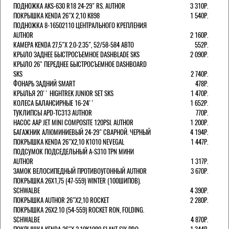
ПОДНОЖКА AKS-630 R18 24-29" RS. AUTHOR
3 310Р.
ПОКРЫШКА KENDA 26"Х 2,10 K898
1 540Р.
ПОДНОЖКА 8-16502110 ЦЕНТРАЛЬНОГО КРЕПЛЕНИЯ
AUTHOR
2 160Р.
КАМЕРА KENDA 27,5"Х 2.0-2.35", 52/58-584 АВТО
552Р.
КРЫЛО ЗАДНЕЕ БЫСТРОСЪЕМНОЕ DASHBLADE SKS
2 090Р.
КРЫЛО 26" ПЕРЕДНЕЕ БЫСТРОСЪЕМНОЕ DASHBOARD
SKS
2 740Р.
ФОНАРЬ ЗАДНИЙ SMART
478Р.
КРЫЛЬЯ 20'' HIGHTREK JUNIOR SET SKS
1 470Р.
КОЛЕСА БАЛАНСИРНЫЕ 16-24''
1 652Р.
ТУКЛИПСЫ APD-TC313 AUTHOR
770Р.
НАСОС AAP JET MINI COMPOSITE 120PSI. AUTHOR
1 200Р.
БАГАЖНИК АЛЮМИНИЕВЫЙ 24-29" СВАРНОЙ. ЧЕРНЫЙ
4 194Р.
ПОКРЫШКА KENDA 26"Х2,10 K1010 NEVEGAL
1 447Р.
ПОДСУМОК ПОДСЕДЕЛЬНЫЙ A-S310 TPN МИНИ
AUTHOR
1 317Р.
ЗАМОК ВЕЛОСИПЕДНЫЙ ПРОТИВОУГОННЫЙ AUTHOR
3 670Р.
ПОКРЫШКА 26X1,75 (47-559) WINTER (100ШИПОВ).
SCHWALBE
4 390Р.
ПОКРЫШКА AUTHOR 26"Х2,10 ROCKET
2 280Р.
ПОКРЫШКА 26X2.10 (54-559) ROCKET RON, FOLDING.
SCHWALBE
4 870Р.