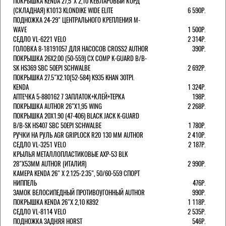
ПОКРЫШКА KENDA 27,5"Х 2,10 КЕВЛАРОВЫЙ КОРД
(СКЛАДНАЯ) K1013 KLONDIKE WIDE ELITE
6 590Р.
ПОДНОЖКА 24-29" ЦЕНТРАЛЬНОГО КРЕПЛЕНИЯ M-
WAVE
1 500Р.
СЕДЛО VL-6221 VELO
2 314Р.
ГОЛОВКА 8-18191057 ДЛЯ НАСОСОВ CROSS2 AUTHOR
390Р.
ПОКРЫШКА 26X2.00 (50-559) CX COMP K-GUARD B/B-
SK HS369 SBC 50EPI SCHWALBE
2 692Р.
ПОКРЫШКА 27.5"Х2.10(52-584) K935 KHAN 30TPI.
KENDA
1 324Р.
АПТЕЧКА 5-880162 7 ЗАПЛАТОК+КЛЕЙ+ТЕРКА
198Р.
ПОКРЫШКА AUTHOR 26"Х1,95 WING
2 268Р.
ПОКРЫШКА 20X1.90 (47-406) BLACK JACK K-GUARD
B/B-SK HS407 SBC 50EPI SCHWALBE
1 780Р.
РУЧКИ НА РУЛЬ AGR GRIPLOCK R20 130 ММ AUTHOR
2 410Р.
СЕДЛО VL-3251 VELO
2 187Р.
КРЫЛЬЯ МЕТАЛЛОПЛАСТИКОВЫЕ AXP-53 BLK
28"Х53ММ AUTHOR (ИТАЛИЯ)
2 990Р.
КАМЕРА KENDA 26" Х 2.125-2.35", 50/60-559 СПОРТ
НИППЕЛЬ
476Р.
ЗАМОК ВЕЛОСИПЕДНЫЙ ПРОТИВОУГОННЫЙ AUTHOR
990Р.
ПОКРЫШКА KENDA 26"Х 2,10 K892
1 118Р.
СЕДЛО VL-8114 VELO
2 535Р.
ПОДНОЖКА ЗАДНЯЯ HORST
546Р.