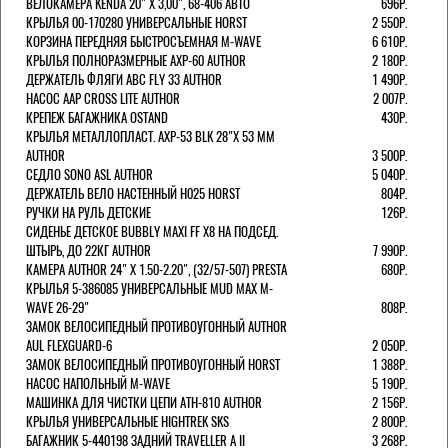
ВЕЛОКАМЕРА KENDA 20" Х 3,00", 68-406 АВТО
696Р.
КРЫЛЬЯ 00-170280 УНИВЕРСАЛЬНЫЕ HORST
2 550Р.
КОРЗИНА ПЕРЕДНЯЯ БЫСТРОСЪЕМНАЯ M-WAVE
6 610Р.
КРЫЛЬЯ ПОЛНОРАЗМЕРНЫЕ AXP-60 AUTHOR
2 180Р.
ДЕРЖАТЕЛЬ ФЛЯГИ АВС FLY 33 AUTHOR
1 490Р.
НАСОС AAP CROSS LITE AUTHOR
2 007Р.
КРЕПЕЖ БАГАЖНИКА OSTAND
430Р.
КРЫЛЬЯ МЕТАЛЛОПЛАСТ. AXP-53 BLK 28"Х 53 ММ
AUTHOR
3 500Р.
СЕДЛО SONO ASL AUTHOR
5 040Р.
ДЕРЖАТЕЛЬ ВЕЛО НАСТЕННЫЙ H025 HORST
804Р.
РУЧКИ НА РУЛЬ ДЕТСКИЕ
126Р.
СИДЕНЬЕ ДЕТСКОЕ BUBBLY MAXI FF X8 НА ПОДСЕД.
ШТЫРЬ, ДО 22КГ AUTHOR
7 990Р.
КАМЕРА AUTHOR 24" Х 1.50-2.20", (32/57-507) PRESTA
680Р.
КРЫЛЬЯ 5-386085 УНИВЕРСАЛЬНЫЕ MUD MAX M-
WAVE 26-29"
808Р.
ЗАМОК ВЕЛОСИПЕДНЫЙ ПРОТИВОУГОННЫЙ AUTHOR
AUL FLEXGUARD-6
2 050Р.
ЗАМОК ВЕЛОСИПЕДНЫЙ ПРОТИВОУГОННЫЙ HORST
1 388Р.
НАСОС НАПОЛЬНЫЙ M-WAVE
5 190Р.
МАШИНКА ДЛЯ ЧИСТКИ ЦЕПИ ATH-810 AUTHOR
2 156Р.
КРЫЛЬЯ УНИВЕРСАЛЬНЫЕ HIGHTREK SKS
2 800Р.
БАГАЖНИК 5-440198 ЗАДНИЙ TRAVELLER A II
3 268Р.