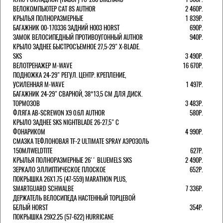
ВЕЛОКОМПЬЮТЕР CAT 8S AUTHOR
2 460Р.
КРЫЛЬЯ ПОЛНОРАЗМЕРНЫЕ
1 839Р.
БАГАЖНИК 00-170336 ЗАДНИЙ H003 HORST
690Р.
ЗАМОК ВЕЛОСИПЕДНЫЙ ПРОТИВОУГОННЫЙ AUTHOR
940Р.
КРЫЛО ЗАДНЕЕ БЫСТРОСЪЕМНОЕ 27,5-29" X-BLADE.
SKS
3 490Р.
ВЕЛОТРЕНАЖЕР M-WAVE
16 670Р.
ПОДНОЖКА 24-29" РЕГУЛ. ЦЕНТР. КРЕПЛЕНИЕ,
УСИЛЕННАЯ M-WAVE
1 497Р.
БАГАЖНИК 24-29" СВАРНОЙ, 38*13,5 СМ ДЛЯ ДИСК.
ТОРМОЗОВ
3 483Р.
ФЛЯГА AB-SCREWON X9 0.6Л AUTHOR
580Р.
КРЫЛО ЗАДНЕЕ SKS NIGHTBLADE 26-27,5" С
ФОНАРИКОМ
4 990Р.
СМАЗКА ТЕФЛОНОВАЯ TF-2 ULTIMATE SPRAY АЭРОЗОЛЬ
150МЛWELDTITE
627Р.
КРЫЛЬЯ ПОЛНОРАЗМЕРНЫЕ 26'' BLUEMELS SKS
2 490Р.
ЗЕРКАЛО ЭЛЛИПТИЧЕСКОЕ ПЛОСКОЕ
652Р.
ПОКРЫШКА 26X1.75 (47-559) MARATHON PLUS,
SMARTGUARD SCHWALBE
7 336Р.
ДЕРЖАТЕЛЬ ВЕЛОCИПЕДА НАСТЕННЫЙ ТОРЦЕВОЙ
БЕЛЫЙ HORST
354Р.
ПОКРЫШКА 29X2.25 (57-622) HURRICANE