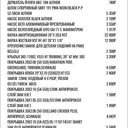
ДЕРЖАТЕЛЬ ФЛЯГИ ABC-16N AUTHOR
740Р.
ШЛЕМ СПОРТИВНЫЙ SKIFF 191 PINK-NEON/BLACK Р-Р
52-58СМ AUTHOR
5 350Р.
НАСОС BOOSTER BLACK AUTHOR
2 109Р.
НАСОС BETO АЛЮМИНИЕВЫЙ ФРЕЗЕРОВАННЫЙ
3 550Р.
НАСОС ВЕЛОСИПЕДНЫЙ GIYO GM-71 С МАНОМЕТРОМ
1 917Р.
ВИЛКА АМОРТИЗАЦИОННАЯ 26"Х 28,6 RST
23 900Р.
ВИЛКА ЖЕСТКАЯ RST RF-M7 28"Х1 1/8"
12 980Р.
КРЕПЛЕНИЕ/ЗАМОК ДЛЯ ДЕТСКИХ СИДЕНИЙ НА РАМУ
BELLELLI
2 300Р.
КРЫЛЬЯ SKS-11002, VELO 47 TREKKING, 28" 47 ММ. SKS
3 200Р.
ПОКРЫШКА 26X2.00 (50-559) MARATHON PERF,
GREENGUARD, TWINSKIN,SCHWALBE
4 590Р.
ПОКРЫШКА KENDA 29"Х2,10 (55X622) K1153
2 400Р.
ЗАМОК 12ММ, КОДОВЫЙ 4-Х РАЗР, TRESOR
6512C/180СМ. ABUS
3 890Р.
ПОКРЫШКА 26X2.10 (54-559) СЛИК АНТИПРОКОЛ.
СЛОЙ 3ММ H.R.T.
1 580Р.
ПОКРЫШКА 26X1.95 (53-559) П/СЛИК АНТИПРОКОЛ.
СЛОЙ 3ММ H.R.T.
1 490Р.
ПОКРЫШКА 26X2.00 (50-559) LAND CRUISER PLUS,
АНТИПРКОЛ, SCHWALBE
4 047Р.
ПОКРЫШКА 29X2.10 (54-622) 05-11101143.01 SMART
SAM PLUS АНТИПРОКОЛ,SCHWALBE
5 580Р.