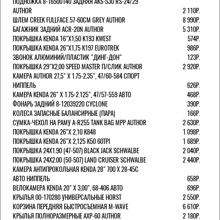
ПОДНОЖКА 8-16500140 ЗАДНЯЯ AKS-530 RS-24/29
AUTHOR
2 110Р.
ШЛЕМ CREEK FULLFACE 57-60СМ GREY AUTHOR
8 990Р.
БАГАЖНИК ЗАДНИЙ ACR-20N AUTHOR
5 310Р.
ПОКРЫШКА KENDA 16"Х1,50 K193 KWEST
574Р.
ПОКРЫШКА KENDA 26"Х1,75 K197 EUROTREK
986Р.
ЗВОНОК АЛЮМИНИЙ/ПЛАСТИК "ДИНГ-ДОН"
123Р.
ПОКРЫШКА 29"Х2,00 SPEED MASTER П/СЛИК AUTHOR
2 920Р.
КАМЕРА AUTHOR 27,5" Х 1.75-2.35", 47/60-584 СПОРТ
НИППЕЛЬ
626Р.
КАМЕРА KENDA 26" Х 1.75-2.125", 47/57-559 АВТО
468Р.
ФОНАРЬ ЗАДНИЙ 8-12039220 CYCLONE
390Р.
КОЛЕСА ЗАПАСНЫЕ БАЛАНСИРНЫЕ (ПАРА)
166Р.
CУМКА-ЧЕХОЛ НА РАМУ A-R255 TANK BAG MPP AUTHOR
2 630Р.
ПОКРЫШКА KENDA 26"Х 2,10 K848
1 098Р.
ПОКРЫШКА KENDA 26"Х 2,125 K50 60TPI
1 689Р.
ПОКРЫШКА 24X1.90 (47-507) BLACK JACK SCHWALBE
2 040Р.
ПОКРЫШКА 24X2.00 (50-507) LAND CRUISER SCHWALBE
2 440Р.
КАМЕРА АНТИПРОКОЛЬНАЯ KENDA 28" 700 Х 28-45C
АВТО НИППЕЛЬ
658Р.
ВЕЛОКАМЕРА KENDA 20" Х 3,00", 68-406 АВТО
696Р.
КРЫЛЬЯ 00-170280 УНИВЕРСАЛЬНЫЕ HORST
2 550Р.
КОРЗИНА ПЕРЕДНЯЯ БЫСТРОСЪЕМНАЯ M-WAVE
6 610Р.
КРЫЛЬЯ ПОЛНОРАЗМЕРНЫЕ AXP-60 AUTHOR
2 180Р.