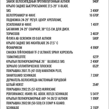
ЗАМОК ВЕЛОСИПЕДНЫЙ ПРОТИВОУГОННЫЙ AUTHOR
940Р.
КРЫЛО ЗАДНЕЕ БЫСТРОСЪЕМНОЕ 27,5-29" X-BLADE.
SKS
3 490Р.
ВЕЛОТРЕНАЖЕР M-WAVE
16 670Р.
ПОДНОЖКА 24-29" РЕГУЛ. ЦЕНТР. КРЕПЛЕНИЕ,
УСИЛЕННАЯ M-WAVE
1 497Р.
БАГАЖНИК 24-29" СВАРНОЙ, 38*13,5 СМ ДЛЯ ДИСК.
ТОРМОЗОВ
3 483Р.
ФЛЯГА AB-SCREWON X9 0.6Л AUTHOR
580Р.
КРЫЛО ЗАДНЕЕ SKS NIGHTBLADE 26-27,5" С
ФОНАРИКОМ
4 990Р.
СМАЗКА ТЕФЛОНОВАЯ TF-2 ULTIMATE SPRAY АЭРОЗОЛЬ
150МЛWELDTITE
627Р.
КРЫЛЬЯ ПОЛНОРАЗМЕРНЫЕ 26'' BLUEMELS SKS
2 490Р.
ЗЕРКАЛО ЭЛЛИПТИЧЕСКОЕ ПЛОСКОЕ
652Р.
ПОКРЫШКА 26X1.75 (47-559) MARATHON PLUS,
SMARTGUARD SCHWALBE
7 336Р.
ДЕРЖАТЕЛЬ ВЕЛОCИПЕДА НАСТЕННЫЙ ТОРЦЕВОЙ
БЕЛЫЙ HORST
354Р.
ПОКРЫШКА 29X2.25 (57-622) HURRICANE
PERFORMANCE. HS499. RG. ADDIX. REFLEX SCHWALBE
5 541Р.
КРЫЛЬЯ ПОЛНОРАЗМЕРНЫЕ AXP-14-28/37 AUTHOR
1 990Р.
ПОКРЫШКА 26X2.00 (50-559) CX COMP K-GUARD.
SCHWALBE
3 192Р.