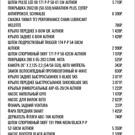
ШЛЕМ PULSE LED X8 171 Р-Р 58-61 СМ AUTHOR
5 710Р.
ПОКРЫШКА 26X2.00 (50-559) MARATHON PLUS, СУПЕР
АНТИПРОКОЛ, SCHWALBE
6 390Р.
СМАЗКА 100МЛ TF2 PERFORMANCE CHAIN LUBRICANT
WELDTITE
786Р.
КРЫЛО ПЕРЕДНЕЕ X-BOW QR. AUTHOR
1 428Р.
КРЫЛО ЗАДНЕЕ X-BOW AUTHOR
1 428Р.
ШЛЕМ ПОДРОСТКОВЫЙ TRIGGER 174 Р-Р 54-58СМ
AUTHOR
2 990Р.
ШЛЕМ СПОРТИВНЫЙ SKIFF 171 Р-Р 58-62СМ AUTHOR
7 070Р.
ПОКРЫШКА 280 X 65-203 СЛИК. HOTA
525Р.
КАМЕРА 26" X 2,125-2,3 (54/58-559), АВТО НИППЕЛЬ
343Р.
ЗАМОК ВЕЛОСИПЕДНЫЙ ПРОТИВОУГОННЫЙ M-WAVE
830Р.
КРЫЛО ЗАДНЕЕ БЫСТРОСЪЕМНОЕ X-BLADE SKS
3 871Р.
КРЫЛО ПЕРЕДНЕЕ БЫСТРОСЪЕМНОЕ SHOCKBLADE SKS
3 871Р.
КРЫЛЬЯ УНИВЕРСАЛЬНЫЕ AXP-65-20/24 AUTHOR
1 222Р.
НАСОС НАПОЛЬНЫЙ GIYO
1 670Р.
НАСОС ДЛЯ ВИЛОК ВЕТО
2 822Р.
ФОНАРЬ ЗАДНИЙ VENTURA
237Р.
ФАРА ПЕРЕДНЯЯ SMART
1 425Р.
ДЕРЖАТЕЛЬ ФЛЯГИ ABC-16N AUTHOR
740Р.
ШЛЕМ СПОРТИВНЫЙ SKIFF 191 PINK-NEON/BLACK Р-Р
52-58СМ AUTHOR
5 350Р.
НАСОС BOOSTER BLACK AUTHOR
2 109Р.