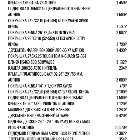
КРЫЛЬЯ AXP-04-24/26 AUTHOR
1 450Р.
ПОДНОЖКА 8-16503115 ЦЕНТРАЛЬНОГО КРЕПЛЕНИЯ
AUTHOR
1 500Р.
ПОКРЫШКА 27.5"Х2.10 (54-584) K1162 WATER SPIRIT.
KENDA
1 587Р.
ПОКРЫШКА KENDA 26"Х2,35 K1010 NEVEGAL
2 002Р.
ПОКРЫШКА 26"Х2.10 (52-559) K1153 APTOR 30TPI
KENDA
1 790Р.
ДЕРЖАТЕЛЬ ФЛЯГИ БОКОВОЙ ABC-35 X7 AUTHOR
1 490Р.
ПОКРЫШКА 27.5X2.25 TOUGH TOM K-GUARD 57-584
B/B-SK HS463 SBC SCHWALBE
3 132Р.
КАМЕРА 280Х65 АВТО НИППЕЛЬ
234Р.
КРЫЛЬЯ ПЛАСТИКОВЫЕ AXP-02 26"-29"/58 ММ.
AUTHOR
3 600Р.
ПОКРЫШКА KENDA 14" Х 1,50 K193 KWEST
770Р.
ПОКРЫШКА 27.5"Х2.20 (56-584) K1027 KADRE. KENDA
2 100Р.
ПОДНОЖКА ЦЕНТРАЛЬНОГО КРЕПЛЕНИЯ OSTAND
1 500Р.
КРЫЛЬЯ 16-20" AXP JUNIOR 16/20 AUTHOR
1 120Р.
МАШИНКА ДЛЯ ЧИСТКИ ЦЕПИ BARBIERI
1 243Р.
ДЕРЖАТЕЛЬ ВЕЛО НАСТЕННЫЙ M-WAVE
6 420Р.
СИДЕНЬЕ ДЕТСКОЕ 28''- 29'' НА РАМУ BUBBLY MAXI
PLUS FF+ AUTHOR
10 370Р.
ПОДСУМОК ПОДРАМНЫЙ A-R281 GSB FRONT AUTHOR
2 302Р.
ДЕРЖАТЕЛЬ ВЕЛО НАСТЕННЫЙ H09 HORST
354Р.