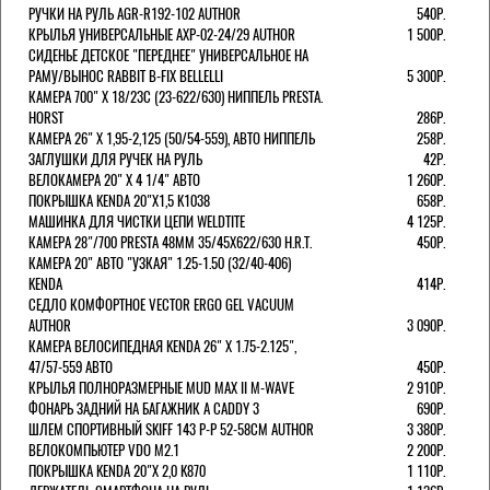
РУЧКИ НА РУЛЬ AGR-R192-102 AUTHOR
540Р.
КРЫЛЬЯ УНИВЕРСАЛЬНЫЕ AXP-02-24/29 AUTHOR
1 500Р.
СИДЕНЬЕ ДЕТСКОЕ "ПЕРЕДНЕЕ" УНИВЕРСАЛЬНОЕ НА
РАМУ/ВЫНОС RABBIT B-FIX BELLELLI
5 300Р.
КАМЕРА 700" Х 18/23C (23-622/630) НИППЕЛЬ PRESTA.
HORST
286Р.
КАМЕРА 26" X 1,95-2,125 (50/54-559), АВТО НИППЕЛЬ
258Р.
ЗАГЛУШКИ ДЛЯ РУЧЕК НА РУЛЬ
42Р.
ВЕЛОКАМЕРА 20" Х 4 1/4" АВТО
1 260Р.
ПОКРЫШКА KENDA 20"Х1,5 K1038
658Р.
МАШИНКА ДЛЯ ЧИСТКИ ЦЕПИ WELDTITE
4 125Р.
КАМЕРА 28"/700 PRESTA 48ММ 35/45Х622/630 H.R.T.
450Р.
КАМЕРА 20" АВТО "УЗКАЯ" 1.25-1.50 (32/40-406)
KENDA
414Р.
СЕДЛО КОМФОРТНОЕ VECTOR ERGO GEL VACUUM
AUTHOR
3 090Р.
КАМЕРА ВЕЛОСИПЕДНАЯ KENDA 26" Х 1.75-2.125",
47/57-559 АВТО
450Р.
КРЫЛЬЯ ПОЛНОРАЗМЕРНЫЕ MUD MAX II M-WAVE
2 910Р.
ФОНАРЬ ЗАДНИЙ НА БАГАЖНИК A CADDY 3
690Р.
ШЛЕМ СПОРТИВНЫЙ SKIFF 143 Р-Р 52-58СМ AUTHOR
3 380Р.
ВЕЛОКОМПЬЮТЕР VDO M2.1
2 200Р.
ПОКРЫШКА KENDA 20"Х 2,0 K870
1 110Р.