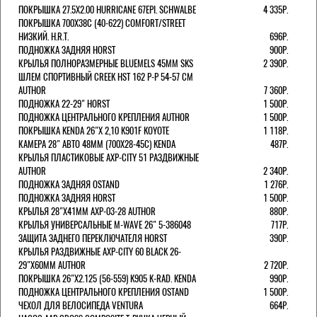
ПОКРЫШКА 27.5X2.00 HURRICANE 67EPI. SCHWALBE
4 335Р.
ПОКРЫШКА 700X38С (40-622) COMFORT/STREET
НИЗКИЙ. H.R.T.
696Р.
ПОДНОЖКА ЗАДНЯЯ HORST
900Р.
КРЫЛЬЯ ПОЛНОРАЗМЕРНЫЕ BLUEMELS 45MM SKS
2 390Р.
ШЛЕМ СПОРТИВНЫЙ CREEK HST 162 Р-Р 54-57 СМ
AUTHOR
7 360Р.
ПОДНОЖКА 22-29" HORST
1 500Р.
ПОДНОЖКА ЦЕНТРАЛЬНОГО КРЕПЛЕНИЯ AUTHOR
1 500Р.
ПОКРЫШКА KENDA 26"Х 2,10 K901F KOYOTE
1 118Р.
КАМЕРА 28" АВТО 48ММ (700Х28-45С) KENDA
487Р.
КРЫЛЬЯ ПЛАСТИКОВЫЕ AXP-CITY 51 РАЗДВИЖНЫЕ
AUTHOR
2 340Р.
ПОДНОЖКА ЗАДНЯЯ OSTAND
1 276Р.
ПОДНОЖКА ЗАДНЯЯ HORST
1 500Р.
КРЫЛЬЯ 28"Х41ММ AXP-03-28 AUTHOR
880Р.
КРЫЛЬЯ УНИВЕРСАЛЬНЫЕ M-WAVE 26" 5-386048
717Р.
ЗАЩИТА ЗАДНЕГО ПЕРЕКЛЮЧАТЕЛЯ HORST
390Р.
КРЫЛЬЯ РАЗДВИЖНЫЕ AXP-CITY 60 BLACK 26-
29"Х60ММ AUTHOR
2 720Р.
ПОКРЫШКА 26"Х2.125 (56-559) K905 K-RAD. KENDA
990Р.
ПОДНОЖКА ЦЕНТРАЛЬНОГО КРЕПЛЕНИЯ OSTAND
1 500Р.
ЧЕХОЛ ДЛЯ ВЕЛОСИПЕДА VENTURA
664Р.