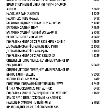
ШЛЕМ СПОРТИВНЫЙ CREEK HST 161Р-Р 57-60 СМ
AUTHOR
7 360Р.
НАСОС AAP TWIN 2 AUTHOR
1 720Р.
НАСОС FLEXI TUBE M-WAVE
943Р.
БАГАЖНИК ЗАДНИЙ ЧЕРНЫЙ СD-20AC OSTAND
2 124Р.
БАГАЖНИК ЗАДНИЙ THINY
2 980Р.
БАГАЖНИК ЗАДНИЙ ЧЕРНЫЙ SCREW-ON II
2 791Р.
ВЕЛОКОМПЬЮТЕР VDO M1.1WL
3 940Р.
ПОКРЫШКА KENDA 20"Х1,75 K935 KHAN K-SHIELD
1 460Р.
ДЕРЖАТЕЛЬ СМАРТФОНА НА ВЫНОС РУЛЯ
2 190Р.
ДЕРЖАТЕЛЬ СМАРТФОНА НА РУЛЬ
1 105Р.
ПОКРЫШКА KENDA 26"Х 2,00 K878 KRISP
1 134Р.
СИДЕНЬЕ ДЕТСКОЕ "ПЕРЕДНЕЕ" УНИВЕРСАЛЬНОЕ НА
РАМУ/ВЫНОС
5 540Р.
СИДЕНЬЕ ДЕТСКОЕ "ПЕРЕДНЕЕ" УНИВЕРСАЛЬНОЕ НА
ВЫНОС LIGHT F BELLELLI
5 990Р.
ЗВОНОК КРАСНЫЙ M-WAVE
147Р.
ПОДСУМОК ПОДРАМНЫЙ BP TRIANGLEM-WAVE
4 240Р.
ФЛЯГА AB-SCREWON X9 0.8Л AUTHOR
640Р.
ПОКРЫШКА 29X2.10 (54-622) 00-011089 MTB H.R.T.
1 160Р.
ЗАМОК ВЕЛО ЦЕПЬ 10Х1200ММ НА КЛЮЧЕ С
НАВЕСНЫМ ЗАМКОМ ЧЕРНЫЙ HORST
2 762Р.
КРЫЛО ЗАДНЕЕ 28-29" С ФОНАРИКОМ SKS