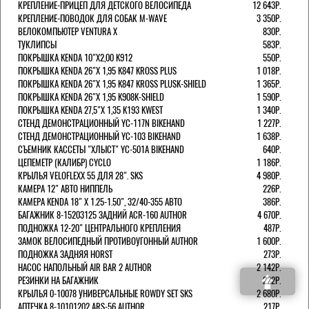
КРЕПЛЕНИЕ-ПРИЦЕП ДЛЯ ДЕТСКОГО ВЕЛОСИПЕДА
12 643Р.
КРЕПЛЕНИЕ-ПОВОДОК ДЛЯ СОБАК M-WAVE
3 350Р.
ВЕЛОКОМПЬЮТЕР VENTURA Х
830Р.
ТУКЛИПСЫ
583Р.
ПОКРЫШКА KENDA 10"Х2,00 K912
550Р.
ПОКРЫШКА KENDA 26"Х 1,95 K847 KROSS PLUS
1 018Р.
ПОКРЫШКА KENDA 26"Х 1,95 K847 KROSS PLUSK-SHIELD
1 365Р.
ПОКРЫШКА KENDA 26"Х 1,95 K908K-SHIELD
1 590Р.
ПОКРЫШКА KENDA 27,5"Х 1,35 K193 KWEST
1 340Р.
СТЕНД ДЕМОНСТРАЦИОННЫЙ YC-117N BIKEHAND
1 227Р.
СТЕНД ДЕМОНСТРАЦИОННЫЙ YC-103 BIKEHAND
1 638Р.
СЪЕМНИК КАССЕТЫ "ХЛЫСТ" YC-501A BIKEHAND
640Р.
ЦЕПЕМЕТР (КАЛИБР) CYCLO
1 186Р.
КРЫЛЬЯ VELOFLEXX 55 ДЛЯ 28". SKS
4 980Р.
КАМЕРА 12" АВТО НИППЕЛЬ
226Р.
КАМЕРА KENDA 18" Х 1.25-1.50", 32/40-355 АВТО
386Р.
БАГАЖНИК 8-15203125 ЗАДНИЙ ACR-160 AUTHOR
4 670Р.
ПОДНОЖКА 12-20" ЦЕНТРАЛЬНОГО КРЕПЛЕНИЯ
487Р.
ЗАМОК ВЕЛОСИПЕДНЫЙ ПРОТИВОУГОННЫЙ AUTHOR
1 600Р.
ПОДНОЖКА ЗАДНЯЯ HORST
273Р.
НАСОС НАПОЛЬНЫЙ AIR BAR 2 AUTHOR
2 142Р.
РЕЗИНКИ НА БАГАЖНИК
222Р.
КРЫЛЬЯ 0-10078 УНИВЕРСАЛЬНЫЕ ROWDY SET SKS
2 680Р.
АПТЕЧКА 8-10101202 ARS-56 AUTHOR
217Р.