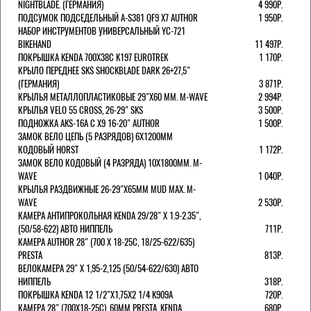
NIGHTBLADE. (ГЕРМАНИЯ)
4 990Р.
ПОДСУМОК ПОДСЕДЕЛЬНЫЙ A-S381 QF9 X7 AUTHOR
1 950Р.
НАБОР ИНСТРУМЕНТОВ УНИВЕРСАЛЬНЫЙ YC-721
BIKEHAND
11 497Р.
ПОКРЫШКА KENDA 700Х38С K197 EUROTREK
1 170Р.
КРЫЛО ПЕРЕДНЕЕ SKS SHOCKBLADE DARK 26+27,5"
(ГЕРМАНИЯ)
3 871Р.
КРЫЛЬЯ МЕТАЛЛОПЛАСТИКОВЫЕ 29"Х60 ММ. M-WAVE
2 994Р.
КРЫЛЬЯ VELO 55 CROSS, 26-29" SKS
3 500Р.
ПОДНОЖКА AKS-16A C X9 16-20" AUTHOR
1 500Р.
ЗАМОК ВЕЛО ЦЕПЬ (5 РАЗРЯДОВ) 6Х1200ММ
КОДОВЫЙ HORST
1 172Р.
ЗАМОК ВЕЛО КОДОВЫЙ (4 РАЗРЯДА) 10Х1800ММ. M-
WAVE
1 040Р.
КРЫЛЬЯ РАЗДВИЖНЫЕ 26-29"Х65ММ MUD MAX. M-
WAVE
2 530Р.
КАМЕРА АНТИПРОКОЛЬНАЯ KENDA 29/28" Х 1.9-2.35",
(50/58-622) АВТО НИППЕЛЬ
711Р.
КАМЕРА AUTHOR 28" (700 Х 18-25С, 18/25-622/635)
PRESTA
813Р.
ВЕЛОКАМЕРА 29" X 1,95-2,125 (50/54-622/630) АВТО
НИППЕЛЬ
318Р.
ПОКРЫШКА KENDA 12 1/2"Х1,75X2 1/4 K909A
720Р.
КАМЕРА 28" (700Х18-25С), 60ММ PRESTA. KENDA
680Р.