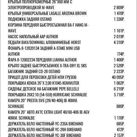
КРЫЛЬЯ ПОЛНОРАЗМЕРНЫЕ 26"Х60 ММ С
ЭЛЕКТРОПРОВОДКОЙ M-WAVE
2 809Р.
КРЫЛЬЯ УНИВЕРСАЛЬНЫЕ LASALLE ARIZONA BROWN
1 470Р.
ПОДНОЖКА ЗАДНЯЯ OSTAND
1 336Р.
КОРЗИНА ПЕРЕДНЯЯ БЫСТРОСЪЕМНАЯ BA-F HANG M-
WAVE
1 161Р.
НАСОС НАПОЛЬНЫЙ AAP AUTHOR
2 019Р.
ПЕДАЛИ BMX/DOWNHILL АЛЮМИНИЕВЫЕ HORST
4 310Р.
ФОНАРЬ 8-12039134 ЗАДНИЙ A-STAKE MINI USB
AUTHOR
774Р.
ФАРА 8-12002234 ПЕРЕДНЯЯ LUMINA AUTHOR
1 400Р.
КРЫЛО ЗАДНЕЕ БЫСТРОСЪЕМНОЕ X-TRA-DRY XL SKS
2 520Р.
БАГАЖНИК ЗАДНИЙ CD-28 OSTAND
2 223Р.
ПРИЦЕП ДЛЯ ПЕРЕВОЗКИ ДЕТЕЙ ИЛИ ГРУЗОВ
40 095Р.
ПОКРЫШКА KENDA 26"Х 2,00 K1045 KOMMUTER
1 062Р.
СИДЕНЬЕ ДЕТСКОЕ НА БАГАЖНИК PEPE BELLELLI
6 210Р.
ПОКРЫШКА 26X2.10 (54-559) HURRICANE SCHWALBE
5 718Р.
КАМЕРА 20" PRESTA SV6 (28/40-406) IB 40MM.
SCHWALBE
880Р.
КАМЕРА 20" АВТО AV7C EXTRA LIGHT 40/60-406 IB AGV
40MM. SCHWALBE
1 170Р.
ДЕРЖАТЕЛЬ ВЕЛО НАСТЕННЫЙ YC-23SA BIKEHAND
685Р.
ДЕРЖАТЕЛЬ ВЕЛО НАСТЕННЫЙ YC-28H BIKEHAND
472Р.
ДЕРЖАТЕЛЬ ВЕЛО НАСТЕННЫЙ YC-30F BIKEHAND
2 157Р.