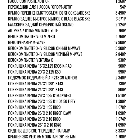
НАСОС COMPOSITE AUTHOR
1 260Р.
ПЕРЕХОДНИК ДЛЯ НАСОСА "СПОРТ-АВТО"
54Р.
КРЫЛО ПЕРЕДНЕЕ БЫСТРОСЪЕМНОЕ SHOCKBLADE SKS
3 490Р.
КРЫЛО ЗАДНЕЕ БЫСТРОСЪЕМНОЕ X-BLADE BLACK SKS
3 871Р.
БАГАЖНИК ЗАДНИЙ СЕРЕБРИСТЫЙ OSTAND
2 124Р.
АПТЕЧКА 7-01075 VINTAGE CYCLE
760Р.
ВЕЛОКОМПЬЮТЕР VDO M ZERO
1 760Р.
ВЕЛОТРЕНАЖЕР M-WAVE
17 900Р.
ВЕЛОКОМПЬЮТЕР X-IV SILICON СИНИЙ M-WAVE
3 900Р.
ВЕЛОКОМПЬЮТЕР X-IV SILICON ЧЕРНЫЙ M-WAVE
2 840Р.
ВЕЛОКОМПЬЮТЕР VENTURA Х
938Р.
ПОКРЫШКА KENDA 16"Х2,125 K905 K-RAD
900Р.
ПОКРЫШКА KENDA 20"Х 2,125 K50
990Р.
ПОДСУМОК ПОДРАМНЫЙ A-R213 X9 AUTHOR
2 340Р.
ПОКРЫШКА KENDA 24"Х1 3/8" K143
730Р.
ПОКРЫШКА KENDA 24"Х1 3/8" K143
909Р.
ПОКРЫШКА KENDA 26"Х 1,95 K193 KWEST
1 510Р.
ПОКРЫШКА KENDA 26"Х 1,95 K1104 50 FIFTY
1 380Р.
ПОКРЫШКА KENDA 26"Х 1,95 K829
1 078Р.
ПОКРЫШКА KENDA 26"Х 2,10 K876F KLAW
1 098Р.
ПОКРЫШКА KENDA 26"Х 2,10 K880
1 074Р.
ПОКРЫШКА KENDA 26" Х 2,10 K870
1 098Р.
СИДЕНЬЕ ДЕТСКОЕ "ПЕРЕДНЕЕ" НА РАМУ
3 333Р.
КРЫЛЬЯ SKS VELO 65 MOUNTAIN, 26" 65 ММ
1 700Р.