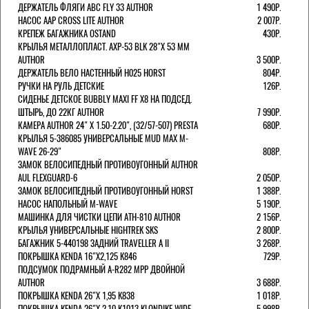
ДЕРЖАТЕЛЬ ФЛЯГИ АВС FLY 33 AUTHOR
1 490Р.
НАСОС AAP CROSS LITE AUTHOR
2 007Р.
КРЕПЕЖ БАГАЖНИКА OSTAND
430Р.
КРЫЛЬЯ МЕТАЛЛОПЛАСТ. AXP-53 BLK 28"Х 53 ММ
AUTHOR
3 500Р.
ДЕРЖАТЕЛЬ ВЕЛО НАСТЕННЫЙ H025 HORST
804Р.
РУЧКИ НА РУЛЬ ДЕТСКИЕ
126Р.
СИДЕНЬЕ ДЕТСКОЕ BUBBLY MAXI FF X8 НА ПОДСЕД.
ШТЫРЬ, ДО 22КГ AUTHOR
7 990Р.
КАМЕРА AUTHOR 24" Х 1.50-2.20", (32/57-507) PRESTA
680Р.
КРЫЛЬЯ 5-386085 УНИВЕРСАЛЬНЫЕ MUD MAX M-
WAVE 26-29"
808Р.
ЗАМОК ВЕЛОСИПЕДНЫЙ ПРОТИВОУГОННЫЙ AUTHOR
AUL FLEXGUARD-6
2 050Р.
ЗАМОК ВЕЛОСИПЕДНЫЙ ПРОТИВОУГОННЫЙ HORST
1 388Р.
НАСОС НАПОЛЬНЫЙ M-WAVE
5 190Р.
МАШИНКА ДЛЯ ЧИСТКИ ЦЕПИ ATH-810 AUTHOR
2 156Р.
КРЫЛЬЯ УНИВЕРСАЛЬНЫЕ HIGHTREK SKS
2 800Р.
БАГАЖНИК 5-440198 ЗАДНИЙ TRAVELLER A II
3 268Р.
ПОКРЫШКА KENDA 16"Х2,125 K846
729Р.
ПОДСУМОК ПОДРАМНЫЙ A-R282 MPP ДВОЙНОЙ
AUTHOR
3 688Р.
ПОКРЫШКА KENDA 26"Х 1,95 K838
1 018Р.
ПОКРЫШКА KENDA 26"Х 2,10 K1013 KLONDIKE WIDE
5 998Р.