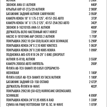
AUTHOR
3 280Р.
ЗВОНОК AWA-51 AUTHOR
440Р.
КРЫЛЬЯ AXP-07-27,5/29 AUTHOR
2 900Р.
БАГАЖНИК ЗАДНИЙ AUTHOR CARRYMORE
3 950Р.
КАМЕРА KENDA 18" Х 1.75-2.125", 47/57-355 АВТО
373Р.
КАМЕРА KENDA 14" Х 1.75-2.125", 47/57-254/263 АВТО
342Р.
ЗВОНОК 8-16310105 AWA-51 AUTHOR
400Р.
ДЕРЖАТЕЛЬ ВЕЛО НАСТЕННЫЙ H017 HORST
729Р.
НАСОС 8-18101046 AAP CROSS 2 AUTHOR
1 770Р.
ПОКРЫШКА 26X2.10 (54-559) BLACK JACK SCHWALBE
5 290Р.
ПОКРЫШКА KENDA 24"Х 2,10 K887 KINETICS
1 063Р.
ПОКРЫШКА KENDA 26"Х 2,00 K885 KOBRA
1 096Р.
ПОДНОЖКА AKS-670 R18 24-29" E-BIKE (DROPOUT
AUTHOR IS-R18). AUTHOR
3 550Р.
КАМЕРА 200Х50 АВТО НИППЕЛЬ
200Р.
ФЛЯГА AB-TCX-SHANTI X9 0.85Л СЕРЕБРИСТО-
НЕОНОВАЯ
1 180Р.
ФЛЯГА 0.85Л AB-TCX-SHANTI X9 TACX/AUTHOR
1 180Р.
БАГАЖНИК ЗАДНИЙ CD-15B OSTAND
2 672Р.
ДЕРЖАТЕЛЬ ФЛЯГИ M-WAVE
402Р.
ПОКРЫШКА 29X2.00 (50-622) HURRICANE GREENGUARD.
SCHWALBE
4 890Р.
ПОКРЫШКА KENDA 24"Х1,95 K905 K-RAD
1 330Р.
СУМКА НА РАМУ ROTTERDAM TOP XL SC. M-WAVE
1 879Р.