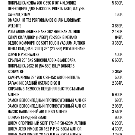
ПОКРЫШКА KENDA 700 Х 35С К1014 KLONDIKE
5 690Р.
ПЕРЕХОДНИК ДЛЯ НАСОСОВ, PRESTA-АВТО, ЛАТУНЬ
SW-BND, 21ММ
150Р.
СМАЗКА 1Л TF2 PERFORMANCE CHAIN LUBRICANT.
WELDTITE
3 669Р.
РОГА АЛЮМИНИЕВЫЕ ABE-302 ERGOBAR AUTHOR
2 180Р.
КЛЮЧ СКЛАДНОЙ (НАБОР) YC-286N BIKEHAND
847Р.
СЕДЛО КОМФОРТНОЕ SOFT TOUCH VACUUM AUTHOR
3 350Р.
ЛЕНТА ОБОДНАЯ (2 ШТ) 26" (20-559) POLYURETHANE
SUPER H.P SCHWALBE
400Р.
КРЫЛЬЯ 29" SKS SHOCKBLADE+X-BLADE DARK.
6 650Р.
ПОКРЫШКА 26X2.10 (54-559) BILLY BONKERS
SCHWALBE
3 387Р.
КАМЕРА KENDA 28" 700 Х 28-45С АВТО НИППЕЛЬ
530Р.
БАГАЖНИК ЗАДНИЙ OSTAND DISC II
2 384Р.
КОРЗИНА 8-15290005 ПЕРЕДНЯЯ БЫСТРОСЪЕМНАЯ
AUTHOR
6 900Р.
ЗАМОК ВЕЛОСИПЕДНЫЙ ПРОТИВОУГОННЫЙ AUTHOR
680Р.
ЗАМОК ВЕЛОСИПЕДНЫЙ ПРОТИВОУГОННЫЙ AUTHOR
2 038Р.
НАСОС НАПОЛЬНЫЙ AIR TURBO AUTHOR
3 540Р.
ФОНАРЬ ПЕРЕДНИЙ SMART
930Р.
ШЛЕМ СПОРТИВНЫЙ SKIFF 172 Р-Р 58-62СМ AUTHOR
6 230Р.
ШЛЕМ AERO INMOLD X8 162 Р-Р 52-58СМ AUTHOR
4 300Р.
ШЛЕМ AERO INMOLD X8 162 Р-Р 58-62СМ AUTHOR
7 350Р.