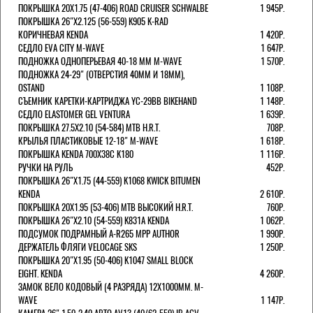
ПОКРЫШКА 20X1.75 (47-406) ROAD CRUISER SCHWALBE
1 945Р.
ПОКРЫШКА 26"Х2.125 (56-559) K905 K-RAD
КОРИЧНЕВАЯ KENDA
1 420Р.
СЕДЛО EVA CITY M-WAVE
1 647Р.
ПОДНОЖКА ОДНОПЕРЬЕВАЯ 40-18 ММ M-WAVE
1 570Р.
ПОДНОЖКА 24-29" (ОТВЕРСТИЯ 40ММ И 18ММ),
OSTAND
1 108Р.
СЪЕМНИК КАРЕТКИ-КАРТРИДЖА YC-29BB BIKEHAND
1 148Р.
СЕДЛО ELASTOMER GEL VENTURA
1 639Р.
ПОКРЫШКА 27.5X2.10 (54-584) MTB H.R.T.
708Р.
КРЫЛЬЯ ПЛАСТИКОВЫЕ 12-18" M-WAVE
1 618Р.
ПОКРЫШКА KENDA 700Х38С K180
1 116Р.
РУЧКИ НА РУЛЬ
452Р.
ПОКРЫШКА 26"Х1.75 (44-559) K1068 KWICK BITUMEN
KENDA
2 610Р.
ПОКРЫШКА 20X1.95 (53-406) MTB ВЫСОКИЙ H.R.T.
760Р.
ПОКРЫШКА 26"Х2.10 (54-559) K831A KENDA
1 062Р.
ПОДСУМОК ПОДРАМНЫЙ A-R265 MPP AUTHOR
1 990Р.
ДЕРЖАТЕЛЬ ФЛЯГИ VELOCAGE SKS
1 250Р.
ПОКРЫШКА 20"Х1.95 (50-406) K1047 SMALL BLOCK
EIGHT. KENDA
4 260Р.
ЗАМОК ВЕЛО КОДОВЫЙ (4 РАЗРЯДА) 12Х1000ММ. M-
WAVE
1 147Р.