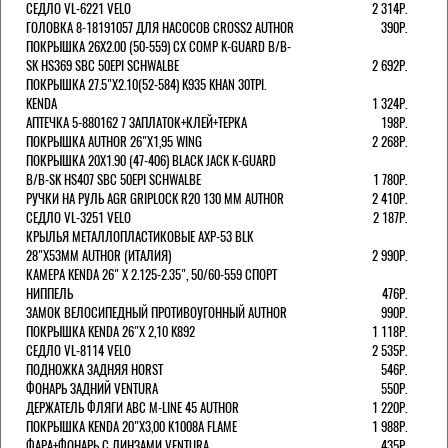
СЕДЛО VL-6221 VELO
2 314Р.
ГОЛОВКА 8-18191057 ДЛЯ НАСОСОВ CROSS2 AUTHOR
390Р.
ПОКРЫШКА 26X2.00 (50-559) CX COMP K-GUARD B/B-
SK HS369 SBC 50EPI SCHWALBE
2 692Р.
ПОКРЫШКА 27.5"Х2.10(52-584) K935 KHAN 30TPI.
KENDA
1 324Р.
АПТЕЧКА 5-880162 7 ЗАПЛАТОК+КЛЕЙ+ТЕРКА
198Р.
ПОКРЫШКА AUTHOR 26"Х1,95 WING
2 268Р.
ПОКРЫШКА 20X1.90 (47-406) BLACK JACK K-GUARD
B/B-SK HS407 SBC 50EPI SCHWALBE
1 780Р.
РУЧКИ НА РУЛЬ AGR GRIPLOCK R20 130 ММ AUTHOR
2 410Р.
СЕДЛО VL-3251 VELO
2 187Р.
КРЫЛЬЯ МЕТАЛЛОПЛАСТИКОВЫЕ AXP-53 BLK
28"Х53ММ AUTHOR (ИТАЛИЯ)
2 990Р.
КАМЕРА KENDA 26" Х 2.125-2.35", 50/60-559 СПОРТ
НИППЕЛЬ
476Р.
ЗАМОК ВЕЛОСИПЕДНЫЙ ПРОТИВОУГОННЫЙ AUTHOR
990Р.
ПОКРЫШКА KENDA 26"Х 2,10 K892
1 118Р.
СЕДЛО VL-8114 VELO
2 535Р.
ПОДНОЖКА ЗАДНЯЯ HORST
546Р.
ФОНАРЬ ЗАДНИЙ VENTURA
550Р.
ДЕРЖАТЕЛЬ ФЛЯГИ АВС M-LINE 45 AUTHOR
1 220Р.
ПОКРЫШКА KENDA 20"Х3,00 K1008A FLAME
1 988Р.
ФАРА+ФОНАРЬ С ЛИНЗАМИ VENTURA
435Р.