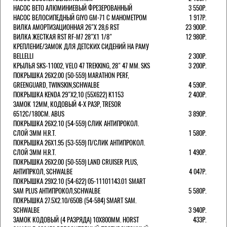
НАСОС BETO АЛЮМИНИЕВЫЙ ФРЕЗЕРОВАННЫЙ
3 550Р.
НАСОС ВЕЛОСИПЕДНЫЙ GIYO GM-71 С МАНОМЕТРОМ
1 917Р.
ВИЛКА АМОРТИЗАЦИОННАЯ 26"Х 28,6 RST
23 900Р.
ВИЛКА ЖЕСТКАЯ RST RF-M7 28"Х1 1/8"
12 980Р.
КРЕПЛЕНИЕ/ЗАМОК ДЛЯ ДЕТСКИХ СИДЕНИЙ НА РАМУ
BELLELLI
2 300Р.
КРЫЛЬЯ SKS-11002, VELO 47 TREKKING, 28" 47 ММ. SKS
3 200Р.
ПОКРЫШКА 26X2.00 (50-559) MARATHON PERF,
GREENGUARD, TWINSKIN,SCHWALBE
4 590Р.
ПОКРЫШКА KENDA 29"Х2,10 (55X622) K1153
2 400Р.
ЗАМОК 12ММ, КОДОВЫЙ 4-Х РАЗР, TRESOR
6512C/180СМ. ABUS
3 890Р.
ПОКРЫШКА 26X2.10 (54-559) СЛИК АНТИПРОКОЛ.
СЛОЙ 3ММ H.R.T.
1 580Р.
ПОКРЫШКА 26X1.95 (53-559) П/СЛИК АНТИПРОКОЛ.
СЛОЙ 3ММ H.R.T.
1 490Р.
ПОКРЫШКА 26X2.00 (50-559) LAND CRUISER PLUS,
АНТИПРКОЛ, SCHWALBE
4 047Р.
ПОКРЫШКА 29X2.10 (54-622) 05-11101143.01 SMART
SAM PLUS АНТИПРОКОЛ,SCHWALBE
5 580Р.
ПОКРЫШКА 27.5X2.10/650B (54-584) SMART SAM.
SCHWALBE
3 940Р.
ЗАМОК КОДОВЫЙ (4 РАЗРЯДА) 10Х800ММ. HORST
433Р.