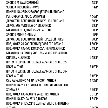
ЗВОНОК M-WAVE ЗЕЛЕНЫЙ
180Р.
ЗВОНОК РОЗОВЫЙ M-WAVE
147Р.
ПОКРЫШКА 27.5X2.25/650B (57 584) HURRICANE
PERFORMANCE. ADDIX. SCHWALBE
4 567Р.
ДЕРЖАТЕЛЬ ВЕЛО НАСТЕННЫЙ YC-101 BIKEHAND
598Р.
ДЕРЖАТЕЛЬ ФЛЯГИ ABC-13N AUTHOR
690Р.
БАГАЖНИК ПЕРЕДНИЙ 26-29". AUTHOR
6 586Р.
ЗВОНОК МИНИ D=35 ММ
58Р.
ДЕРЖАТЕЛЬ ВЕЛО НАСТЕННЫЙ ТОРЦЕВОЙ HORST
786Р.
ПОДНОЖКА 20-29" РЕГУЛИРУЕМАЯ ECO OSTAND
1 500Р.
ПОДНОЖКА AKS-570 R18 24-29". ЧЕРНАЯ AUTHOR
3 190Р.
БАГАЖНИК НА ВИЛКУ 206-125ММ ACR-F05-ALU СО
СТРОПАМИ. AUTHOR
5 190Р.
ШЛЕМ FREERIDE/DH FULLFACE ABS-HARD SHELL, 52-
54СМ. AUTHOR
9 970Р.
ШЛЕМ FREERIDE/DH FULLFACE ABS-HARD SHELL, 56-
58СМ. AUTHOR
8 970Р.
СУМКА НА ПОЯС A-L GATE V=2.6Л. AUTHOR
4 422Р.
ПОКРЫШКА 28X1.70 700X45C G-ONE ALLROUND PERF.
SCHWALBE
6 560Р.
ПОДНОЖКА AKS-630 R18 24-29" RS. AUTHOR
3 310Р.
ПОКРЫШКА KENDA 26"Х 2,10 K898
1 540Р.
ПОДНОЖКА 8-16502110 ЦЕНТРАЛЬНОГО КРЕПЛЕНИЯ
AUTHOR
2 160Р.