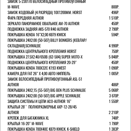
ЗАМОК 5-230170 ВЕЛОСИПЕДНЫЙ ПРОТИВОУГОННЫЙ
M-WAVE
800Р.
ЗАМОК КОДОВЫЙ (4 РАЗРЯДА) 10Х1200ММ. HORST
496Р.
ФАРА ПЕРЕДНЯЯ AUTHOR
1 510Р.
ЗЕРКАЛО ПАНОРАМНОЕ ОВАЛЬНОЕ AM-70 AUTHOR
450Р.
ПОДНОЖКА ЗАДНЯЯ AKS-570 R40 AUTHOR
2 790Р.
ПОКРЫШКА KENDA 16"Х2,00 K879 KWICK
594Р.
ПОКРЫШКА 24X2.00 (50-507) BILLY BONKERS (КЕВЛАР/
СКЛАДНАЯ).SCHWALBE
4 990Р.
ПОДНОЖКА ЦЕНТРАЛЬНОГО КРЕПЛЕНИЯ HORST
750Р.
ПОКРЫШКА 27.5X2.40/650B (62-584) SUPER MOTO-X
5 848Р.
ПОДНОЖКА ЦЕНТРАЛЬНОГО КРЕПЛЕНИЯ 20-29"
450Р.
ПОКРЫШКА KENDA 700Х32С K193 KWEST
1 090Р.
КАМЕРА ДЛЯ FAT 26" X 4,00 АВТО НИППЕЛЬ
1 005Р.
ЗАМОК ВЕЛОСИПЕДНЫЙ ПРОТИВОУГОННЫЙ ASL-51
AUTHOR
486Р.
ПОКРЫШКА 24X2,15 (55-507) BIG BEN PLUS SCHWALBE
5 068Р.
ПОКРЫШКА 24X2.00 (50-507) BIG APPLE SCHWALBE
3 670Р.
ЗАЩИТА СИСТЕМЫ И ЦЕПИ ACO-AUTHOR 16"
1 550Р.
КРЫЛЬЯ 28'' ПОЛНОРАЗМЕРНЫЕ AXP-12-28/45
AUTHOR
2 210Р.
КРЕПЕЖ ДЛЯ БАГАЖНИКА XL
748Р.
КРЫЛЬЯ 16-20" M-WAVE
1 790Р.
ПОКРЫШКА KENDA 700Х40С K879 KWICK. K-SHIELD
1 383Р.