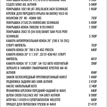
СЕДЛО SONO ASL AUTHOR
5 040Р.
ПОКРЫШКА 16X1.90 (47-305) BLACK JACK SCHWALBE
1 450Р.
КРЕПЕЖ ДЛЯ ПЕРЕДНЕГО КРЫЛА НА ВИЛКУ VELO 65
MOUNTAIN 29" 40 - 43ММ SKS
793Р.
ПОКРЫШКА 27.5X2.25 HURRICANE SCHWALBE
5 499Р.
ПОКРЫШКА KENDA 700Х28С K193 KWEST
1 200Р.
ПОКРЫШКА 26X2.10 (54-559) SMART SAM PLUS PERF.
SCHWALBE
5 760Р.
КАМЕРА АНТИПРОКОЛЬНАЯ KENDA 28" (700 Х 18-25C)
СПОРТ НИППЕЛЬ
703Р.
КАМЕРА KENDA 28" 700 Х 28-45С PRESTA
640Р.
КАМЕРА KENDA 20" Х 1 3/8", 32/37-438/451 СПОРТ
НИППЕЛЬ
481Р.
КАМЕРА KENDA 10" Х 2.00", 54-152 АВТО ИЗОГНУТЫЙ
390Р.
ЗЕРКАЛО 8-16450001 ПАНОРАМНОЕ КРУГЛОЕ AM-45
AUTHOR
494Р.
ЗАМОК ВЕЛОСИПЕДНЫЙ ПРОТИВОУГОННЫЙ HORST
1 496Р.
ПОДНОЖКА ЗАДНЯЯ AKS-500R AUTHOR
3 410Р.
НАСОС НАПОЛЬНЫЙ BETO
3 740Р.
ФОНАРИКИ-БРЕЛОКИ ПЕРЕДНИЙ+ЗАДНИЙ M-WAVE
640Р.
ШЛЕМ CREEK FULLFACE HST 164 GREY AUTHOR
8 990Р.
АПТЕЧКА 7-01029 6 СУПЕРЗАПЛАТОК WELDTITE
680Р.
ПРИЦЕП ДЛЯ ПЕРЕВОЗКИ ГРУЗОВ M-WAVE
27 417Р.