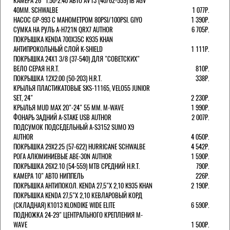
КАМЕРА 26" 1.50-2.40 АВТО AV13 (40/62-559) IB AGV
40MM. SCHWALBE
1 077Р.
НАСОС GP-993 С МАНОМЕТРОМ 80PSI/100PSI. GIYO
1 390Р.
СУМКА НА РУЛЬ A-H721N QRX7 AUTHOR
6 705Р.
ПОКРЫШКА KENDA 700Х35С K935 KHAN
АНТИПРОКОЛЬНЫЙ СЛОЙ K-SHIELD
1 111Р.
ПОКРЫШКА 24X1 3/8 (37-540) ДЛЯ "СОВЕТСКИХ"
ВЕЛО СЕРАЯ H.R.T.
810Р.
ПОКРЫШКА 12X2.00 (50-203) H.R.T.
338Р.
КРЫЛЬЯ ПЛАСТИКАТОВЫЕ SKS-11165, VELO55 JUNIOR
SET, 24"
2 230Р.
КРЫЛЬЯ MUD MAX 20"-24" 55 ММ. M-WAVE
1 990Р.
ФОНАРЬ ЗАДНИЙ A-STAKE USB AUTHOR
2 007Р.
ПОДСУМОК ПОДСЕДЕЛЬНЫЙ A-S3152 SUMO X9
AUTHOR
4 050Р.
ПОКРЫШКА 29X2.25 (57-622) HURRICANE SCHWALBE
4 542Р.
РОГА АЛЮМИНИЕВЫЕ ABE-30N AUTHOR
1 590Р.
ПОКРЫШКА 26X2.10 (54-559) MTB СРЕДНИЙ H.R.T.
790Р.
КАМЕРА 10" АВТО НИППЕЛЬ
226Р.
ПОКРЫШКА АНТИПОКОЛ. KENDA 27,5"Х 2,10 K935 KHAN
2 190Р.
ПОКРЫШКА KENDA 27,5"Х 2,10 КЕВЛАРОВЫЙ КОРД
(СКЛАДНАЯ) K1013 KLONDIKE WIDE ELITE
6 590Р.
ПОДНОЖКА 24-29" ЦЕНТРАЛЬНОГО КРЕПЛЕНИЯ M-
WAVE
1 500Р.