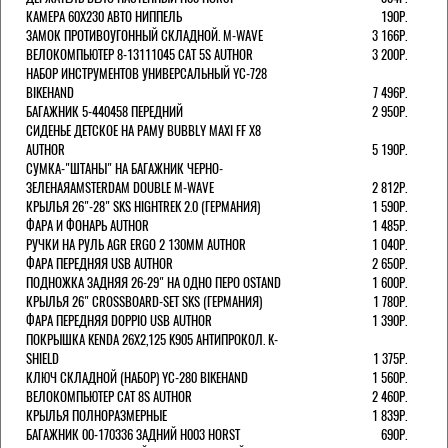
КАМЕРА 60X230 АВТО НИППЕЛЬ
190Р.
ЗАМОК ПРОТИВОУГОННЫЙ СКЛАДНОЙ. M-WAVE
3 166Р.
ВЕЛОКОМПЬЮТЕР 8-13111045 CAT 5S AUTHOR
3 200Р.
НАБОР ИНСТРУМЕНТОВ УНИВЕРСАЛЬНЫЙ YC-728
BIKEHAND
7 496Р.
БАГАЖНИК 5-440458 ПЕРЕДНИЙ
2 950Р.
СИДЕНЬЕ ДЕТСКОЕ НА РАМУ BUBBLY MAXI FF X8
AUTHOR
5 190Р.
СУМКА-"ШТАНЫ" НА БАГАЖНИК ЧЕРНО-
ЗЕЛЕНАЯAMSTERDAM DOUBLE M-WAVE
2 812Р.
КРЫЛЬЯ 26"-28" SKS HIGHTREK 2.0 (ГЕРМАНИЯ)
1 590Р.
ФАРА И ФОНАРЬ AUTHOR
1 485Р.
РУЧКИ НА РУЛЬ AGR ERGO 2 130ММ AUTHOR
1 040Р.
ФАРА ПЕРЕДНЯЯ USB AUTHOR
2 650Р.
ПОДНОЖКА ЗАДНЯЯ 26-29" НА ОДНО ПЕРО OSTAND
1 600Р.
КРЫЛЬЯ 26" CROSSBOARD-SET SKS (ГЕРМАНИЯ)
1 780Р.
ФАРА ПЕРЕДНЯЯ DOPPIO USB AUTHOR
1 390Р.
ПОКРЫШКА KENDA 26Х2,125 K905 АНТИПРОКОЛ. K-
SHIELD
1 375Р.
КЛЮЧ СКЛАДНОЙ (НАБОР) YC-280 BIKEHAND
1 560Р.
ВЕЛОКОМПЬЮТЕР CAT 8S AUTHOR
2 460Р.
КРЫЛЬЯ ПОЛНОРАЗМЕРНЫЕ
1 839Р.
БАГАЖНИК 00-170336 ЗАДНИЙ H003 HORST
690Р.