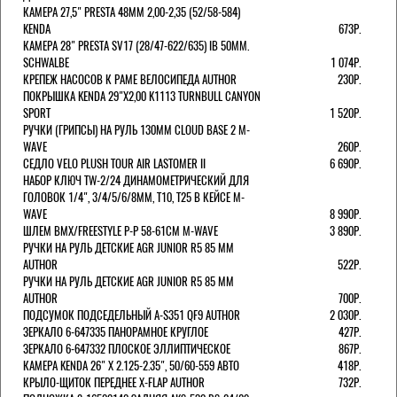
КАМЕРА 27,5" PRESTA 48ММ 2,00-2,35 (52/58-584)
KENDA
673Р.
КАМЕРА 28" PRESTA SV17 (28/47-622/635) IB 50MM.
SCHWALBE
1 074Р.
КРЕПЕЖ НАСОСОВ К РАМЕ ВЕЛОСИПЕДА AUTHOR
230Р.
ПОКРЫШКА KENDA 29"Х2,00 K1113 TURNBULL CANYON
SPORT
1 520Р.
РУЧКИ (ГРИПСЫ) НА РУЛЬ 130ММ CLOUD BASE 2 M-
WAVE
260Р.
СЕДЛО VELO PLUSH TOUR AIR LASTOMER II
6 690Р.
НАБОР КЛЮЧ TW-2/24 ДИНАМОМЕТРИЧЕСКИЙ ДЛЯ
ГОЛОВОК 1/4", 3/4/5/6/8ММ, T10, T25 В КЕЙСЕ M-
WAVE
8 990Р.
ШЛЕМ ВМХ/FREESTYLE Р-Р 58-61СМ M-WAVE
3 890Р.
РУЧКИ НА РУЛЬ ДЕТСКИЕ AGR JUNIOR R5 85 ММ
AUTHOR
522Р.
РУЧКИ НА РУЛЬ ДЕТСКИЕ AGR JUNIOR R5 85 ММ
AUTHOR
700Р.
ПОДСУМОК ПОДСЕДЕЛЬНЫЙ A-S351 QF9 AUTHOR
2 030Р.
ЗЕРКАЛО 6-647335 ПАНОРАМНОЕ КРУГЛОЕ
427Р.
ЗЕРКАЛО 6-647332 ПЛОСКОЕ ЭЛЛИПТИЧЕСКОЕ
867Р.
КАМЕРА KENDA 26" Х 2.125-2.35", 50/60-559 АВТО
418Р.
КРЫЛО-ЩИТОК ПЕРЕДНЕЕ X-FLAP AUTHOR
732Р.