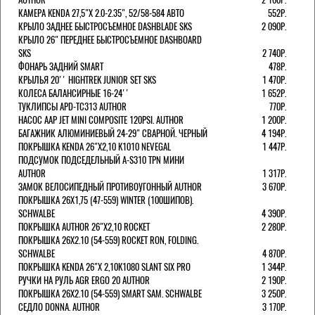
КАМЕРА KENDA 27,5"Х 2.0-2.35", 52/58-584 АВТО
552Р.
КРЫЛО ЗАДНЕЕ БЫСТРОСЪЕМНОЕ DASHBLADE SKS
2 090Р.
КРЫЛО 26" ПЕРЕДНЕЕ БЫСТРОСЪЕМНОЕ DASHBOARD
SKS
2 740Р.
ФОНАРЬ ЗАДНИЙ SMART
478Р.
КРЫЛЬЯ 20'' HIGHTREK JUNIOR SET SKS
1 470Р.
КОЛЕСА БАЛАНСИРНЫЕ 16-24''
1 652Р.
ТУКЛИПСЫ APD-TC313 AUTHOR
770Р.
НАСОС AAP JET MINI COMPOSITE 120PSI. AUTHOR
1 200Р.
БАГАЖНИК АЛЮМИНИЕВЫЙ 24-29" СВАРНОЙ. ЧЕРНЫЙ
4 194Р.
ПОКРЫШКА KENDA 26"Х2,10 K1010 NEVEGAL
1 447Р.
ПОДСУМОК ПОДСЕДЕЛЬНЫЙ A-S310 TPN МИНИ
AUTHOR
1 317Р.
ЗАМОК ВЕЛОСИПЕДНЫЙ ПРОТИВОУГОННЫЙ AUTHOR
3 670Р.
ПОКРЫШКА 26X1,75 (47-559) WINTER (100ШИПОВ).
SCHWALBE
4 390Р.
ПОКРЫШКА AUTHOR 26"Х2,10 ROCKET
2 280Р.
ПОКРЫШКА 26X2.10 (54-559) ROCKET RON, FOLDING.
SCHWALBE
4 870Р.
ПОКРЫШКА KENDA 26"Х 2,10K1080 SLANT SIX PRO
1 344Р.
РУЧКИ НА РУЛЬ AGR ERGO 20 AUTHOR
2 190Р.
ПОКРЫШКА 26X2.10 (54-559) SMART SAM. SCHWALBE
3 250Р.
СЕДЛО DONNA. AUTHOR
3 170Р.