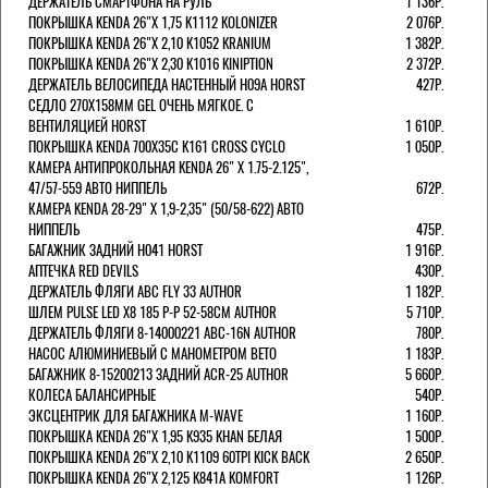
ДЕРЖАТЕЛЬ СМАРТФОНА НА РУЛЬ
1 136Р.
ПОКРЫШКА KENDA 26"Х 1,75 K1112 KOLONIZER
2 076Р.
ПОКРЫШКА KENDA 26"Х 2,10 K1052 KRANIUM
1 382Р.
ПОКРЫШКА KENDA 26"Х 2,30 K1016 KINIPTION
2 372Р.
ДЕРЖАТЕЛЬ ВЕЛОСИПЕДА НАСТЕННЫЙ H09A HORST
427Р.
СЕДЛО 270Х158ММ GEL ОЧЕНЬ МЯГКОЕ. С
ВЕНТИЛЯЦИЕЙ HORST
1 610Р.
ПОКРЫШКА KENDA 700Х35С K161 CROSS CYCLO
1 050Р.
КАМЕРА АНТИПРОКОЛЬНАЯ KENDA 26" Х 1.75-2.125",
47/57-559 АВТО НИППЕЛЬ
672Р.
КАМЕРА KENDA 28-29" Х 1,9-2,35" (50/58-622) АВТО
НИППЕЛЬ
475Р.
БАГАЖНИК ЗАДНИЙ H041 HORST
1 916Р.
АПТЕЧКА RED DEVILS
430Р.
ДЕРЖАТЕЛЬ ФЛЯГИ АВС FLY 33 AUTHOR
1 182Р.
ШЛЕМ PULSE LED X8 185 Р-Р 52-58СМ AUTHOR
5 710Р.
ДЕРЖАТЕЛЬ ФЛЯГИ 8-14000221 ABC-16N AUTHOR
780Р.
НАСОС АЛЮМИНИЕВЫЙ С МАНОМЕТРОМ BETO
1 183Р.
БАГАЖНИК 8-15200213 ЗАДНИЙ ACR-25 AUTHOR
5 660Р.
КОЛЕСА БАЛАНСИРНЫЕ
540Р.
ЭКСЦЕНТРИК ДЛЯ БАГАЖНИКА M-WAVE
1 160Р.
ПОКРЫШКА KENDA 26"Х 1,95 K935 KHAN БЕЛАЯ
1 500Р.
ПОКРЫШКА KENDA 26"Х 2,10 K1109 60TPI KICK BACK
2 650Р.
ПОКРЫШКА KENDA 26"Х 2,125 K841A KOMFORT
1 126Р.