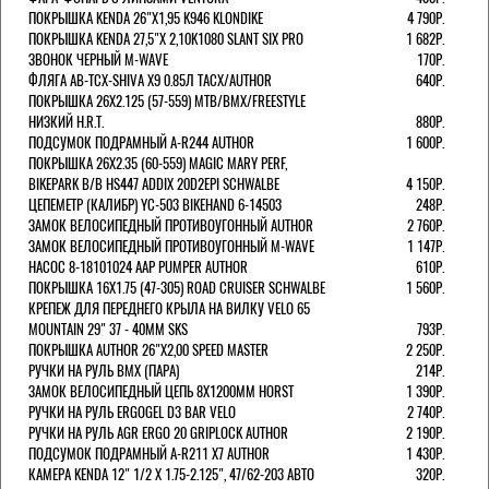
ПОКРЫШКА KENDA 26"Х1,95 K946 KLONDIKE
4 790Р.
ПОКРЫШКА KENDA 27,5"Х 2,10K1080 SLANT SIX PRO
1 682Р.
ЗВОНОК ЧЕРНЫЙ M-WAVE
170Р.
ФЛЯГА AB-TCX-SHIVA X9 0.85Л TACX/AUTHOR
640Р.
ПОКРЫШКА 26X2.125 (57-559) MTB/BMX/FREESTYLE
НИЗКИЙ H.R.T.
880Р.
ПОДСУМОК ПОДРАМНЫЙ A-R244 AUTHOR
1 600Р.
ПОКРЫШКА 26X2.35 (60-559) MAGIC MARY PERF,
BIKEPARK B/B HS447 ADDIX 20D2EPI SCHWALBE
4 150Р.
ЦЕПЕМЕТР (КАЛИБР) YC-503 BIKEHAND 6-14503
248Р.
ЗАМОК ВЕЛОСИПЕДНЫЙ ПРОТИВОУГОННЫЙ AUTHOR
2 760Р.
ЗАМОК ВЕЛОСИПЕДНЫЙ ПРОТИВОУГОННЫЙ M-WAVE
1 147Р.
НАСОС 8-18101024 AAP PUMPER AUTHOR
610Р.
ПОКРЫШКА 16X1.75 (47-305) ROAD CRUISER SCHWALBE
1 560Р.
КРЕПЕЖ ДЛЯ ПЕРЕДНЕГО КРЫЛА НА ВИЛКУ VELO 65
MOUNTAIN 29" 37 - 40ММ SKS
793Р.
ПОКРЫШКА AUTHOR 26"Х2,00 SPEED MASTER
2 250Р.
РУЧКИ НА РУЛЬ BMX (ПАРА)
214Р.
ЗАМОК ВЕЛОCИПЕДНЫЙ ЦЕПЬ 8Х1200ММ HORST
1 390Р.
РУЧКИ НА РУЛЬ ERGOGEL D3 BAR VELO
2 740Р.
РУЧКИ НА РУЛЬ AGR ERGO 20 GRIPLOCK AUTHOR
2 190Р.
ПОДСУМОК ПОДРАМНЫЙ A-R211 X7 AUTHOR
1 430Р.
КАМЕРА KENDA 12" 1/2 Х 1.75-2.125", 47/62-203 АВТО
320Р.