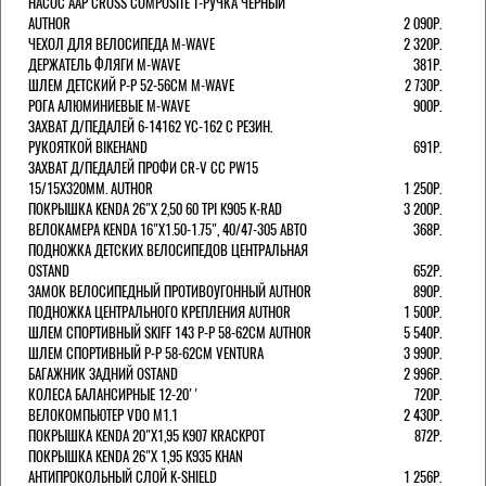
НАСОС AAP CROSS COMPOSITE Т-РУЧКА ЧЕРНЫЙ
AUTHOR
2 090Р.
ЧЕХОЛ ДЛЯ ВЕЛОСИПЕДА M-WAVE
2 320Р.
ДЕРЖАТЕЛЬ ФЛЯГИ M-WAVE
381Р.
ШЛЕМ ДЕТСКИЙ Р-Р 52-56СМ M-WAVE
2 730Р.
РОГА АЛЮМИНИЕВЫЕ M-WAVE
900Р.
ЗАХВАТ Д/ПЕДАЛЕЙ 6-14162 YC-162 С РЕЗИН.
РУКОЯТКОЙ BIKEHAND
691Р.
ЗАХВАТ Д/ПЕДАЛЕЙ ПРОФИ CR-V CC PW15
15/15X320ММ. AUTHOR
1 250Р.
ПОКРЫШКА KENDA 26"Х 2,50 60 TPI K905 K-RAD
3 200Р.
ВЕЛОКАМЕРА KENDA 16"Х1.50-1.75", 40/47-305 АВТО
368Р.
ПОДНОЖКА ДЕТСКИХ ВЕЛОСИПЕДОВ ЦЕНТРАЛЬНАЯ
OSTAND
652Р.
ЗАМОК ВЕЛОСИПЕДНЫЙ ПРОТИВОУГОННЫЙ AUTHOR
890Р.
ПОДНОЖКА ЦЕНТРАЛЬНОГО КРЕПЛЕНИЯ AUTHOR
1 500Р.
ШЛЕМ СПОРТИВНЫЙ SKIFF 143 Р-Р 58-62СМ AUTHOR
5 540Р.
ШЛЕМ СПОРТИВНЫЙ Р-Р 58-62СМ VENTURA
3 990Р.
БАГАЖНИК ЗАДНИЙ OSTAND
2 996Р.
КОЛЕСА БАЛАНСИРНЫЕ 12-20''
720Р.
ВЕЛОКОМПЬЮТЕР VDO M1.1
2 430Р.
ПОКРЫШКА KENDA 20"Х1,95 K907 KRACKPOT
872Р.
ПОКРЫШКА KENDA 26"Х 1,95 K935 KHAN
АНТИПРОКОЛЬНЫЙ СЛОЙ K-SHIELD
1 256Р.