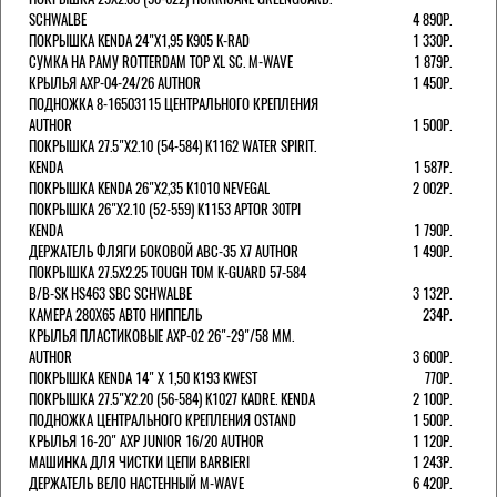
SCHWALBE
4 890Р.
ПОКРЫШКА KENDA 24"Х1,95 K905 K-RAD
1 330Р.
СУМКА НА РАМУ ROTTERDAM TOP XL SC. M-WAVE
1 879Р.
КРЫЛЬЯ AXP-04-24/26 AUTHOR
1 450Р.
ПОДНОЖКА 8-16503115 ЦЕНТРАЛЬНОГО КРЕПЛЕНИЯ
AUTHOR
1 500Р.
ПОКРЫШКА 27.5"Х2.10 (54-584) K1162 WATER SPIRIT.
KENDA
1 587Р.
ПОКРЫШКА KENDA 26"Х2,35 K1010 NEVEGAL
2 002Р.
ПОКРЫШКА 26"Х2.10 (52-559) K1153 APTOR 30TPI
KENDA
1 790Р.
ДЕРЖАТЕЛЬ ФЛЯГИ БОКОВОЙ ABC-35 X7 AUTHOR
1 490Р.
ПОКРЫШКА 27.5X2.25 TOUGH TOM K-GUARD 57-584
B/B-SK HS463 SBC SCHWALBE
3 132Р.
КАМЕРА 280Х65 АВТО НИППЕЛЬ
234Р.
КРЫЛЬЯ ПЛАСТИКОВЫЕ AXP-02 26"-29"/58 ММ.
AUTHOR
3 600Р.
ПОКРЫШКА KENDA 14" Х 1,50 K193 KWEST
770Р.
ПОКРЫШКА 27.5"Х2.20 (56-584) K1027 KADRE. KENDA
2 100Р.
ПОДНОЖКА ЦЕНТРАЛЬНОГО КРЕПЛЕНИЯ OSTAND
1 500Р.
КРЫЛЬЯ 16-20" AXP JUNIOR 16/20 AUTHOR
1 120Р.
МАШИНКА ДЛЯ ЧИСТКИ ЦЕПИ BARBIERI
1 243Р.
ДЕРЖАТЕЛЬ ВЕЛО НАСТЕННЫЙ M-WAVE
6 420Р.