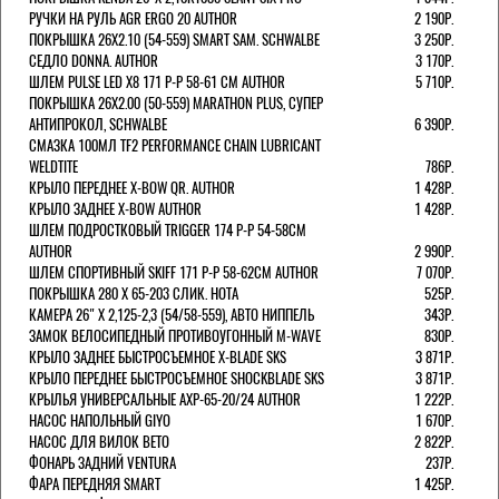
РУЧКИ НА РУЛЬ AGR ERGO 20 AUTHOR
2 190Р.
ПОКРЫШКА 26X2.10 (54-559) SMART SAM. SCHWALBE
3 250Р.
СЕДЛО DONNA. AUTHOR
3 170Р.
ШЛЕМ PULSE LED X8 171 Р-Р 58-61 СМ AUTHOR
5 710Р.
ПОКРЫШКА 26X2.00 (50-559) MARATHON PLUS, СУПЕР
АНТИПРОКОЛ, SCHWALBE
6 390Р.
СМАЗКА 100МЛ TF2 PERFORMANCE CHAIN LUBRICANT
WELDTITE
786Р.
КРЫЛО ПЕРЕДНЕЕ X-BOW QR. AUTHOR
1 428Р.
КРЫЛО ЗАДНЕЕ X-BOW AUTHOR
1 428Р.
ШЛЕМ ПОДРОСТКОВЫЙ TRIGGER 174 Р-Р 54-58СМ
AUTHOR
2 990Р.
ШЛЕМ СПОРТИВНЫЙ SKIFF 171 Р-Р 58-62СМ AUTHOR
7 070Р.
ПОКРЫШКА 280 X 65-203 СЛИК. HOTA
525Р.
КАМЕРА 26" X 2,125-2,3 (54/58-559), АВТО НИППЕЛЬ
343Р.
ЗАМОК ВЕЛОСИПЕДНЫЙ ПРОТИВОУГОННЫЙ M-WAVE
830Р.
КРЫЛО ЗАДНЕЕ БЫСТРОСЪЕМНОЕ X-BLADE SKS
3 871Р.
КРЫЛО ПЕРЕДНЕЕ БЫСТРОСЪЕМНОЕ SHOCKBLADE SKS
3 871Р.
КРЫЛЬЯ УНИВЕРСАЛЬНЫЕ AXP-65-20/24 AUTHOR
1 222Р.
НАСОС НАПОЛЬНЫЙ GIYO
1 670Р.
НАСОС ДЛЯ ВИЛОК ВЕТО
2 822Р.
ФОНАРЬ ЗАДНИЙ VENTURA
237Р.
ФАРА ПЕРЕДНЯЯ SMART
1 425Р.