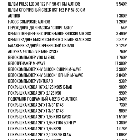
ШЛЕМ PULSE LED X8 172 Р-Р 58-61 СМ AUTHOR
5 540Р.
ШЛЕМ СПОРТИВНЫЙ CREEK HST 162 Р-Р 57-60 СМ
AUTHOR
7 360Р.
НАСОС COMPOSITE AUTHOR
1 260Р.
ПЕРЕХОДНИК ДЛЯ НАСОСА "СПОРТ-АВТО"
54Р.
КРЫЛО ПЕРЕДНЕЕ БЫСТРОСЪЕМНОЕ SHOCKBLADE SKS
3 490Р.
КРЫЛО ЗАДНЕЕ БЫСТРОСЪЕМНОЕ X-BLADE BLACK SKS
3 871Р.
БАГАЖНИК ЗАДНИЙ СЕРЕБРИСТЫЙ OSTAND
2 124Р.
АПТЕЧКА 7-01075 VINTAGE CYCLE
760Р.
ВЕЛОКОМПЬЮТЕР VDO M ZERO
1 760Р.
ВЕЛОТРЕНАЖЕР M-WAVE
17 900Р.
ВЕЛОКОМПЬЮТЕР X-IV SILICON СИНИЙ M-WAVE
3 900Р.
ВЕЛОКОМПЬЮТЕР X-IV SILICON ЧЕРНЫЙ M-WAVE
2 840Р.
ВЕЛОКОМПЬЮТЕР VENTURA Х
938Р.
ПОКРЫШКА KENDA 16"Х2,125 K905 K-RAD
900Р.
ПОКРЫШКА KENDA 20"Х 2,125 K50
990Р.
ПОДСУМОК ПОДРАМНЫЙ A-R213 X9 AUTHOR
2 340Р.
ПОКРЫШКА KENDA 24"Х1 3/8" K143
730Р.
ПОКРЫШКА KENDA 24"Х1 3/8" K143
909Р.
ПОКРЫШКА KENDA 26"Х 1,95 K193 KWEST
1 510Р.
ПОКРЫШКА KENDA 26"Х 1,95 K1104 50 FIFTY
1 380Р.
ПОКРЫШКА KENDA 26"Х 1,95 K829
1 078Р.
ПОКРЫШКА KENDA 26"Х 2,10 K876F KLAW
1 098Р.