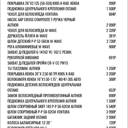
ПОКРЫШКА 26"Х2.125 (56-559) K905 K-RAD. KENDA
990Р.
ПОДНОЖКА ЦЕНТРАЛЬНОГО КРЕПЛЕНИЯ OSTAND
1 500Р.
ЧЕХОЛ ДЛЯ ВЕЛОСИПЕДА VENTURA
664Р.
НАСОС AAP CROSS COMPOSITE Т-РУЧКА ЧЕРНЫЙ
AUTHOR
2 090Р.
ЧЕХОЛ ДЛЯ ВЕЛОСИПЕДА M-WAVE
2 320Р.
ДЕРЖАТЕЛЬ ФЛЯГИ M-WAVE
381Р.
ШЛЕМ ДЕТСКИЙ Р-Р 52-56СМ M-WAVE
2 730Р.
РОГА АЛЮМИНИЕВЫЕ M-WAVE
900Р.
ЗАХВАТ Д/ПЕДАЛЕЙ 6-14162 YC-162 С РЕЗИН.
РУКОЯТКОЙ BIKEHAND
691Р.
ЗАХВАТ Д/ПЕДАЛЕЙ ПРОФИ CR-V CC PW15
15/15X320ММ. AUTHOR
1 250Р.
ПОКРЫШКА KENDA 26"Х 2,50 60 TPI K905 K-RAD
3 200Р.
ВЕЛОКАМЕРА KENDA 16"Х1.50-1.75", 40/47-305 АВТО
368Р.
ПОДНОЖКА ДЕТСКИХ ВЕЛОСИПЕДОВ ЦЕНТРАЛЬНАЯ
OSTAND
652Р.
ЗАМОК ВЕЛОСИПЕДНЫЙ ПРОТИВОУГОННЫЙ AUTHOR
890Р.
ПОДНОЖКА ЦЕНТРАЛЬНОГО КРЕПЛЕНИЯ AUTHOR
1 500Р.
ШЛЕМ СПОРТИВНЫЙ SKIFF 143 Р-Р 58-62СМ AUTHOR
5 540Р.
ШЛЕМ СПОРТИВНЫЙ Р-Р 58-62СМ VENTURA
3 990Р.
БАГАЖНИК ЗАДНИЙ OSTAND
2 996Р.
КОЛЕСА БАЛАНСИРНЫЕ 12-20''
720Р.