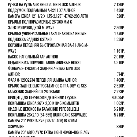
РУЧКИ НА РУЛЬ AGR ERGO 20 GRIPLOCK AUTHOR
2 190Р.
ПОДСУМОК ПОДРАМНЫЙ A-R211 X7 AUTHOR
1 430Р.
КАМЕРА KENDA 12" 1/2 Х 1.75-2.125", 47/62-203 АВТО
320Р.
КРЫЛЬЯ ПОЛНОРАЗМЕРНЫЕ 26"Х60 ММ С
ЭЛЕКТРОПРОВОДКОЙ M-WAVE
2 809Р.
КРЫЛЬЯ УНИВЕРСАЛЬНЫЕ LASALLE ARIZONA BROWN
1 470Р.
ПОДНОЖКА ЗАДНЯЯ OSTAND
1 336Р.
КОРЗИНА ПЕРЕДНЯЯ БЫСТРОСЪЕМНАЯ BA-F HANG M-
WAVE
1 161Р.
НАСОС НАПОЛЬНЫЙ AAP AUTHOR
2 019Р.
ПЕДАЛИ BMX/DOWNHILL АЛЮМИНИЕВЫЕ HORST
4 310Р.
ФОНАРЬ 8-12039134 ЗАДНИЙ A-STAKE MINI USB
AUTHOR
774Р.
ФАРА 8-12002234 ПЕРЕДНЯЯ LUMINA AUTHOR
1 400Р.
КРЫЛО ЗАДНЕЕ БЫСТРОСЪЕМНОЕ X-TRA-DRY XL SKS
2 520Р.
БАГАЖНИК ЗАДНИЙ CD-28 OSTAND
2 223Р.
ПРИЦЕП ДЛЯ ПЕРЕВОЗКИ ДЕТЕЙ ИЛИ ГРУЗОВ
40 095Р.
ПОКРЫШКА KENDA 26"Х 2,00 K1045 KOMMUTER
1 062Р.
СИДЕНЬЕ ДЕТСКОЕ НА БАГАЖНИК PEPE BELLELLI
6 210Р.
ПОКРЫШКА 26X2.10 (54-559) HURRICANE SCHWALBE
5 718Р.
КАМЕРА 20" PRESTA SV6 (28/40-406) IB 40MM.
SCHWALBE
880Р.
КАМЕРА 20" АВТО AV7C EXTRA LIGHT 40/60-406 IB AGV