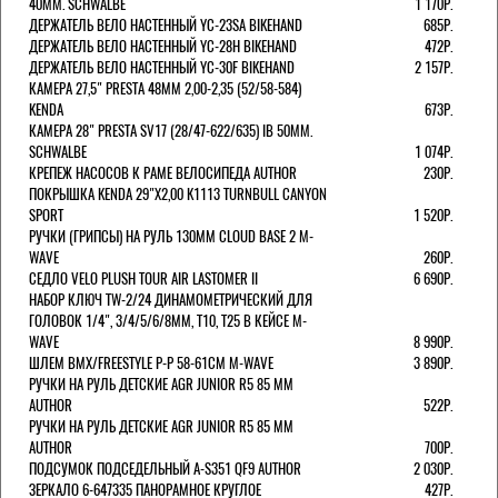
40MM. SCHWALBE
1 170Р.
ДЕРЖАТЕЛЬ ВЕЛО НАСТЕННЫЙ YC-23SA BIKEHAND
685Р.
ДЕРЖАТЕЛЬ ВЕЛО НАСТЕННЫЙ YC-28H BIKEHAND
472Р.
ДЕРЖАТЕЛЬ ВЕЛО НАСТЕННЫЙ YC-30F BIKEHAND
2 157Р.
КАМЕРА 27,5" PRESTA 48ММ 2,00-2,35 (52/58-584)
KENDA
673Р.
КАМЕРА 28" PRESTA SV17 (28/47-622/635) IB 50MM.
SCHWALBE
1 074Р.
КРЕПЕЖ НАСОСОВ К РАМЕ ВЕЛОСИПЕДА AUTHOR
230Р.
ПОКРЫШКА KENDA 29"Х2,00 K1113 TURNBULL CANYON
SPORT
1 520Р.
РУЧКИ (ГРИПСЫ) НА РУЛЬ 130ММ CLOUD BASE 2 M-
WAVE
260Р.
СЕДЛО VELO PLUSH TOUR AIR LASTOMER II
6 690Р.
НАБОР КЛЮЧ TW-2/24 ДИНАМОМЕТРИЧЕСКИЙ ДЛЯ
ГОЛОВОК 1/4", 3/4/5/6/8ММ, T10, T25 В КЕЙСЕ M-
WAVE
8 990Р.
ШЛЕМ ВМХ/FREESTYLE Р-Р 58-61СМ M-WAVE
3 890Р.
РУЧКИ НА РУЛЬ ДЕТСКИЕ AGR JUNIOR R5 85 ММ
AUTHOR
522Р.
РУЧКИ НА РУЛЬ ДЕТСКИЕ AGR JUNIOR R5 85 ММ
AUTHOR
700Р.
ПОДСУМОК ПОДСЕДЕЛЬНЫЙ A-S351 QF9 AUTHOR
2 030Р.
ЗЕРКАЛО 6-647335 ПАНОРАМНОЕ КРУГЛОЕ
427Р.