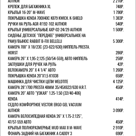
AUTHOR
2 210Р.
КРЕПЕЖ ДЛЯ БАГАЖНИКА XL
748Р.
КРЫЛЬЯ 16-20" M-WAVE
1 790Р.
ПОКРЫШКА KENDA 700Х40С K879 KWICK. K-SHIELD
1 383Р.
РУЧКИ НА РУЛЬ AGR-R192-102 AUTHOR
540Р.
КРЫЛЬЯ УНИВЕРСАЛЬНЫЕ AXP-02-24/29 AUTHOR
1 500Р.
СИДЕНЬЕ ДЕТСКОЕ "ПЕРЕДНЕЕ" УНИВЕРСАЛЬНОЕ НА
РАМУ/ВЫНОС RABBIT B-FIX BELLELLI
5 300Р.
КАМЕРА 700" Х 18/23C (23-622/630) НИППЕЛЬ PRESTA.
HORST
286Р.
КАМЕРА 26" X 1,95-2,125 (50/54-559), АВТО НИППЕЛЬ
258Р.
ЗАГЛУШКИ ДЛЯ РУЧЕК НА РУЛЬ
42Р.
ВЕЛОКАМЕРА 20" Х 4 1/4" АВТО
1 260Р.
ПОКРЫШКА KENDA 20"Х1,5 K1038
658Р.
МАШИНКА ДЛЯ ЧИСТКИ ЦЕПИ WELDTITE
4 125Р.
КАМЕРА 28"/700 PRESTA 48ММ 35/45Х622/630 H.R.T.
450Р.
КАМЕРА 20" АВТО "УЗКАЯ" 1.25-1.50 (32/40-406)
KENDA
414Р.
СЕДЛО КОМФОРТНОЕ VECTOR ERGO GEL VACUUM
AUTHOR
3 090Р.
КАМЕРА ВЕЛОСИПЕДНАЯ KENDA 26" Х 1.75-2.125",
47/57-559 АВТО
450Р.
КРЫЛЬЯ ПОЛНОРАЗМЕРНЫЕ MUD MAX II M-WAVE
2 910Р.
ФОНАРЬ ЗАДНИЙ НА БАГАЖНИК A CADDY 3
690Р.