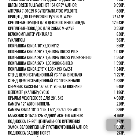
ШЛЕМ CREEK FULLFACE HST 164 GREY AUTHOR
8 990Р.
АПТЕЧКА 7-01029 6 СУПЕРЗАПЛАТОК WELDTITE
680Р.
ПРИЦЕП ДЛЯ ПЕРЕВОЗКИ ГРУЗОВ M-WAVE
27 417Р.
КРЕПЛЕНИЕ-ПРИЦЕП ДЛЯ ДЕТСКОГО ВЕЛОСИПЕДА
12 643Р.
КРЕПЛЕНИЕ-ПОВОДОК ДЛЯ СОБАК M-WAVE
3 350Р.
ВЕЛОКОМПЬЮТЕР VENTURA Х
830Р.
ТУКЛИПСЫ
583Р.
ПОКРЫШКА KENDA 10"Х2,00 K912
550Р.
ПОКРЫШКА KENDA 26"Х 1,95 K847 KROSS PLUS
1 018Р.
ПОКРЫШКА KENDA 26"Х 1,95 K847 KROSS PLUSK-SHIELD
1 365Р.
ПОКРЫШКА KENDA 26"Х 1,95 K908K-SHIELD
1 590Р.
ПОКРЫШКА KENDA 27,5"Х 1,35 K193 KWEST
1 340Р.
СТЕНД ДЕМОНСТРАЦИОННЫЙ YC-117N BIKEHAND
1 227Р.
СТЕНД ДЕМОНСТРАЦИОННЫЙ YC-103 BIKEHAND
1 638Р.
СЪЕМНИК КАССЕТЫ "ХЛЫСТ" YC-501A BIKEHAND
640Р.
ЦЕПЕМЕТР (КАЛИБР) CYCLO
1 186Р.
КРЫЛЬЯ VELOFLEXX 55 ДЛЯ 28". SKS
4 980Р.
КАМЕРА 12" АВТО НИППЕЛЬ
226Р.
КАМЕРА KENDA 18" Х 1.25-1.50", 32/40-355 АВТО
386Р.
БАГАЖНИК 8-15203125 ЗАДНИЙ ACR-160 AUTHOR
4 670Р.
ПОДНОЖКА 12-20" ЦЕНТРАЛЬНОГО КРЕПЛЕНИЯ
487Р.
ЗАМОК ВЕЛОСИПЕДНЫЙ ПРОТИВОУГОННЫЙ AUTHOR
1 600Р.
ПОДНОЖКА ЗАДНЯЯ HORST
273Р.