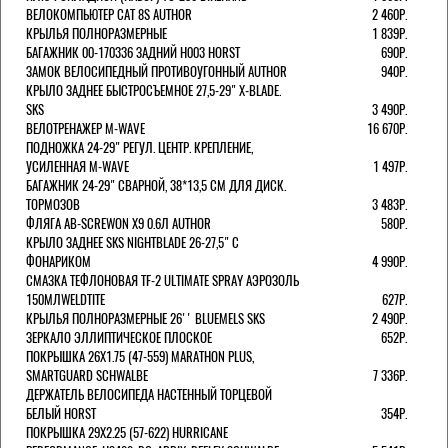
ВЕЛОКОМПЬЮТЕР CAT 8S AUTHOR
2 460Р.
КРЫЛЬЯ ПОЛНОРАЗМЕРНЫЕ
1 839Р.
БАГАЖНИК 00-170336 ЗАДНИЙ H003 HORST
690Р.
ЗАМОК ВЕЛОСИПЕДНЫЙ ПРОТИВОУГОННЫЙ AUTHOR
940Р.
КРЫЛО ЗАДНЕЕ БЫСТРОСЪЕМНОЕ 27,5-29" X-BLADE.
SKS
3 490Р.
ВЕЛОТРЕНАЖЕР M-WAVE
16 670Р.
ПОДНОЖКА 24-29" РЕГУЛ. ЦЕНТР. КРЕПЛЕНИЕ,
УСИЛЕННАЯ M-WAVE
1 497Р.
БАГАЖНИК 24-29" СВАРНОЙ, 38*13,5 СМ ДЛЯ ДИСК.
ТОРМОЗОВ
3 483Р.
ФЛЯГА AB-SCREWON X9 0.6Л AUTHOR
580Р.
КРЫЛО ЗАДНЕЕ SKS NIGHTBLADE 26-27,5" С
ФОНАРИКОМ
4 990Р.
СМАЗКА ТЕФЛОНОВАЯ TF-2 ULTIMATE SPRAY АЭРОЗОЛЬ
150МЛWELDTITE
627Р.
КРЫЛЬЯ ПОЛНОРАЗМЕРНЫЕ 26'' BLUEMELS SKS
2 490Р.
ЗЕРКАЛО ЭЛЛИПТИЧЕСКОЕ ПЛОСКОЕ
652Р.
ПОКРЫШКА 26X1.75 (47-559) MARATHON PLUS,
SMARTGUARD SCHWALBE
7 336Р.
ДЕРЖАТЕЛЬ ВЕЛОCИПЕДА НАСТЕННЫЙ ТОРЦЕВОЙ
БЕЛЫЙ HORST
354Р.
ПОКРЫШКА 29X2.25 (57-622) HURRICANE