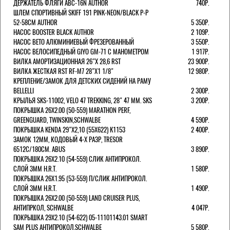
ДЕРЖАТЕЛЬ ФЛЯГИ ABC-16N AUTHOR
740Р.
ШЛЕМ СПОРТИВНЫЙ SKIFF 191 PINK-NEON/BLACK Р-Р
52-58СМ AUTHOR
5 350Р.
НАСОС BOOSTER BLACK AUTHOR
2 109Р.
НАСОС BETO АЛЮМИНИЕВЫЙ ФРЕЗЕРОВАННЫЙ
3 550Р.
НАСОС ВЕЛОСИПЕДНЫЙ GIYO GM-71 С МАНОМЕТРОМ
1 917Р.
ВИЛКА АМОРТИЗАЦИОННАЯ 26"Х 28,6 RST
23 900Р.
ВИЛКА ЖЕСТКАЯ RST RF-M7 28"Х1 1/8"
12 980Р.
КРЕПЛЕНИЕ/ЗАМОК ДЛЯ ДЕТСКИХ СИДЕНИЙ НА РАМУ
BELLELLI
2 300Р.
КРЫЛЬЯ SKS-11002, VELO 47 TREKKING, 28" 47 ММ. SKS
3 200Р.
ПОКРЫШКА 26X2.00 (50-559) MARATHON PERF,
GREENGUARD, TWINSKIN,SCHWALBE
4 590Р.
ПОКРЫШКА KENDA 29"Х2,10 (55X622) K1153
2 400Р.
ЗАМОК 12ММ, КОДОВЫЙ 4-Х РАЗР, TRESOR
6512C/180СМ. ABUS
3 890Р.
ПОКРЫШКА 26X2.10 (54-559) СЛИК АНТИПРОКОЛ.
СЛОЙ 3ММ H.R.T.
1 580Р.
ПОКРЫШКА 26X1.95 (53-559) П/СЛИК АНТИПРОКОЛ.
СЛОЙ 3ММ H.R.T.
1 490Р.
ПОКРЫШКА 26X2.00 (50-559) LAND CRUISER PLUS,
АНТИПРКОЛ, SCHWALBE
4 047Р.
ПОКРЫШКА 29X2.10 (54-622) 05-11101143.01 SMART
SAM PLUS АНТИПРОКОЛ,SCHWALBE
5 580Р.