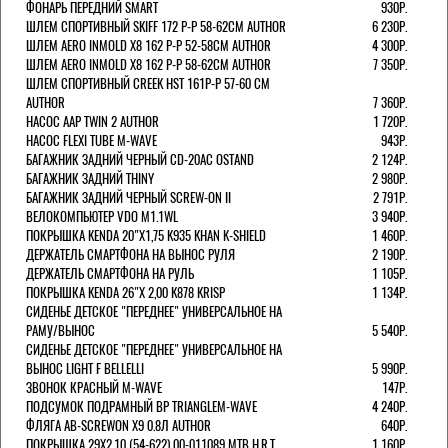
ФОНАРЬ ПЕРЕДНИЙ SMART
930Р.
ШЛЕМ СПОРТИВНЫЙ SKIFF 172 Р-Р 58-62СМ AUTHOR
6 230Р.
ШЛЕМ AERO INMOLD X8 162 Р-Р 52-58СМ AUTHOR
4 300Р.
ШЛЕМ AERO INMOLD X8 162 Р-Р 58-62СМ AUTHOR
7 350Р.
ШЛЕМ СПОРТИВНЫЙ CREEK HST 161Р-Р 57-60 СМ
AUTHOR
7 360Р.
НАСОС AAP TWIN 2 AUTHOR
1 720Р.
НАСОС FLEXI TUBE M-WAVE
943Р.
БАГАЖНИК ЗАДНИЙ ЧЕРНЫЙ СD-20AC OSTAND
2 124Р.
БАГАЖНИК ЗАДНИЙ THINY
2 980Р.
БАГАЖНИК ЗАДНИЙ ЧЕРНЫЙ SCREW-ON II
2 791Р.
ВЕЛОКОМПЬЮТЕР VDO M1.1WL
3 940Р.
ПОКРЫШКА KENDA 20"Х1,75 K935 KHAN K-SHIELD
1 460Р.
ДЕРЖАТЕЛЬ СМАРТФОНА НА ВЫНОС РУЛЯ
2 190Р.
ДЕРЖАТЕЛЬ СМАРТФОНА НА РУЛЬ
1 105Р.
ПОКРЫШКА KENDA 26"Х 2,00 K878 KRISP
1 134Р.
СИДЕНЬЕ ДЕТСКОЕ "ПЕРЕДНЕЕ" УНИВЕРСАЛЬНОЕ НА
РАМУ/ВЫНОС
5 540Р.
СИДЕНЬЕ ДЕТСКОЕ "ПЕРЕДНЕЕ" УНИВЕРСАЛЬНОЕ НА
ВЫНОС LIGHT F BELLELLI
5 990Р.
ЗВОНОК КРАСНЫЙ M-WAVE
147Р.
ПОДСУМОК ПОДРАМНЫЙ BP TRIANGLEM-WAVE
4 240Р.
ФЛЯГА AB-SCREWON X9 0.8Л AUTHOR
640Р.
ПОКРЫШКА 29X2.10 (54-622) 00-011089 MTB H.R.T.
1 160Р.