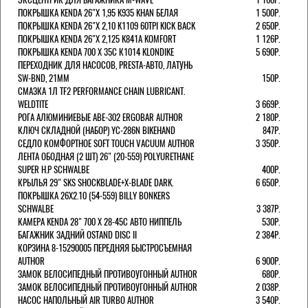
ПОКРЫШКА KENDA 26"Х 1,95 K935 KHAN БЕЛАЯ
1 500Р.
ПОКРЫШКА KENDA 26"Х 2,10 K1109 60TPI KICK BACK
2 650Р.
ПОКРЫШКА KENDA 26"Х 2,125 K841A KOMFORT
1 126Р.
ПОКРЫШКА KENDA 700 Х 35С К1014 KLONDIKE
5 690Р.
ПЕРЕХОДНИК ДЛЯ НАСОСОВ, PRESTA-АВТО, ЛАТУНЬ
SW-BND, 21ММ
150Р.
СМАЗКА 1Л TF2 PERFORMANCE CHAIN LUBRICANT.
WELDTITE
3 669Р.
РОГА АЛЮМИНИЕВЫЕ ABE-302 ERGOBAR AUTHOR
2 180Р.
КЛЮЧ СКЛАДНОЙ (НАБОР) YC-286N BIKEHAND
847Р.
СЕДЛО КОМФОРТНОЕ SOFT TOUCH VACUUM AUTHOR
3 350Р.
ЛЕНТА ОБОДНАЯ (2 ШТ) 26" (20-559) POLYURETHANE
SUPER H.P SCHWALBE
400Р.
КРЫЛЬЯ 29" SKS SHOCKBLADE+X-BLADE DARK.
6 650Р.
ПОКРЫШКА 26X2.10 (54-559) BILLY BONKERS
SCHWALBE
3 387Р.
КАМЕРА KENDA 28" 700 Х 28-45С АВТО НИППЕЛЬ
530Р.
БАГАЖНИК ЗАДНИЙ OSTAND DISC II
2 384Р.
КОРЗИНА 8-15290005 ПЕРЕДНЯЯ БЫСТРОСЪЕМНАЯ
AUTHOR
6 900Р.
ЗАМОК ВЕЛОСИПЕДНЫЙ ПРОТИВОУГОННЫЙ AUTHOR
680Р.
ЗАМОК ВЕЛОСИПЕДНЫЙ ПРОТИВОУГОННЫЙ AUTHOR
2 038Р.
НАСОС НАПОЛЬНЫЙ AIR TURBO AUTHOR
3 540Р.