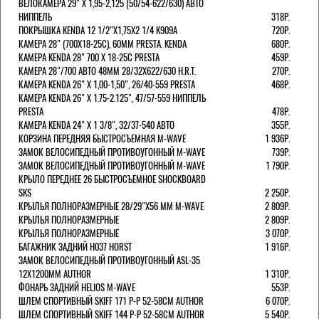
ВЕЛОКАМЕРА 29" X 1,95-2,125 (50/54-622/630) АВТО
НИППЕЛЬ
318Р.
ПОКРЫШКА KENDA 12 1/2"Х1,75X2 1/4 K909A
720Р.
КАМЕРА 28" (700Х18-25С), 60ММ PRESTA. KENDA
680Р.
КАМЕРА KENDA 28" 700 Х 18-25С PRESTA
459Р.
КАМЕРА 28"/700 АВТО 48ММ 28/32Х622/630 H.R.T.
270Р.
КАМЕРА KENDA 26" Х 1,00-1,50", 26/40-559 PRESTA
468Р.
КАМЕРА KENDA 26" Х 1.75-2.125", 47/57-559 НИППЕЛЬ
PRESTA
478Р.
КАМЕРА KENDA 24" Х 1 3/8", 32/37-540 АВТО
355Р.
КОРЗИНА ПЕРЕДНЯЯ БЫСТРОСЪЕМНАЯ M-WAVE
1 936Р.
ЗАМОК ВЕЛОСИПЕДНЫЙ ПРОТИВОУГОННЫЙ M-WAVE
739Р.
ЗАМОК ВЕЛОСИПЕДНЫЙ ПРОТИВОУГОННЫЙ M-WAVE
1 790Р.
КРЫЛО ПЕРЕДНЕЕ 26 БЫСТРОСЪЕМНОЕ SHOCKBOARD
SKS
2 250Р.
КРЫЛЬЯ ПОЛНОРАЗМЕРНЫЕ 28/29"Х56 ММ M-WAVE
2 809Р.
КРЫЛЬЯ ПОЛНОРАЗМЕРНЫЕ
2 809Р.
КРЫЛЬЯ ПОЛНОРАЗМЕРНЫЕ
3 070Р.
БАГАЖНИК ЗАДНИЙ H037 HORST
1 916Р.
ЗАМОК ВЕЛОСИПЕДНЫЙ ПРОТИВОУГОННЫЙ ASL-35
12Х1200ММ AUTHOR
1 310Р.
ФОНАРЬ ЗАДНИЙ HELIOS M-WAVE
553Р.
ШЛЕМ СПОРТИВНЫЙ SKIFF 171 Р-Р 52-58СМ AUTHOR
6 070Р.
ШЛЕМ СПОРТИВНЫЙ SKIFF 144 Р-Р 52-58СМ AUTHOR
5 540Р.