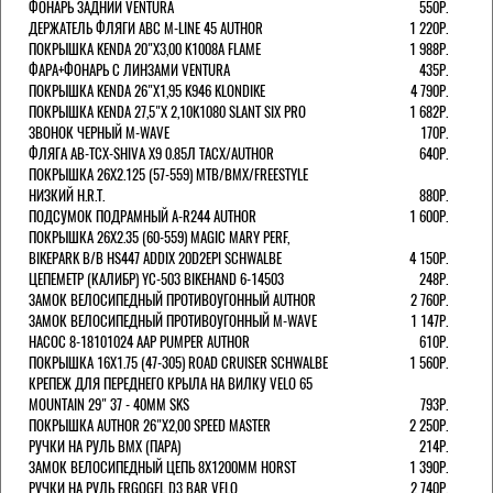
ФОНАРЬ ЗАДНИЙ VENTURA
550Р.
ДЕРЖАТЕЛЬ ФЛЯГИ АВС M-LINE 45 AUTHOR
1 220Р.
ПОКРЫШКА KENDA 20"Х3,00 K1008A FLAME
1 988Р.
ФАРА+ФОНАРЬ С ЛИНЗАМИ VENTURA
435Р.
ПОКРЫШКА KENDA 26"Х1,95 K946 KLONDIKE
4 790Р.
ПОКРЫШКА KENDA 27,5"Х 2,10K1080 SLANT SIX PRO
1 682Р.
ЗВОНОК ЧЕРНЫЙ M-WAVE
170Р.
ФЛЯГА AB-TCX-SHIVA X9 0.85Л TACX/AUTHOR
640Р.
ПОКРЫШКА 26X2.125 (57-559) MTB/BMX/FREESTYLE
НИЗКИЙ H.R.T.
880Р.
ПОДСУМОК ПОДРАМНЫЙ A-R244 AUTHOR
1 600Р.
ПОКРЫШКА 26X2.35 (60-559) MAGIC MARY PERF,
BIKEPARK B/B HS447 ADDIX 20D2EPI SCHWALBE
4 150Р.
ЦЕПЕМЕТР (КАЛИБР) YC-503 BIKEHAND 6-14503
248Р.
ЗАМОК ВЕЛОСИПЕДНЫЙ ПРОТИВОУГОННЫЙ AUTHOR
2 760Р.
ЗАМОК ВЕЛОСИПЕДНЫЙ ПРОТИВОУГОННЫЙ M-WAVE
1 147Р.
НАСОС 8-18101024 AAP PUMPER AUTHOR
610Р.
ПОКРЫШКА 16X1.75 (47-305) ROAD CRUISER SCHWALBE
1 560Р.
КРЕПЕЖ ДЛЯ ПЕРЕДНЕГО КРЫЛА НА ВИЛКУ VELO 65
MOUNTAIN 29" 37 - 40ММ SKS
793Р.
ПОКРЫШКА AUTHOR 26"Х2,00 SPEED MASTER
2 250Р.
РУЧКИ НА РУЛЬ BMX (ПАРА)
214Р.
ЗАМОК ВЕЛОCИПЕДНЫЙ ЦЕПЬ 8Х1200ММ HORST
1 390Р.
РУЧКИ НА РУЛЬ ERGOGEL D3 BAR VELO
2 740Р.