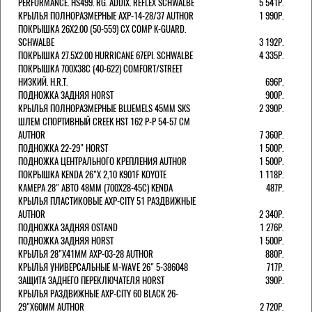
PERFORMANCE. HS499. RG. ADDIX. REFLEX SCHWALBE
5 541Р.
КРЫЛЬЯ ПОЛНОРАЗМЕРНЫЕ AXP-14-28/37 AUTHOR
1 990Р.
ПОКРЫШКА 26X2.00 (50-559) CX COMP K-GUARD.
SCHWALBE
3 192Р.
ПОКРЫШКА 27.5X2.00 HURRICANE 67EPI. SCHWALBE
4 335Р.
ПОКРЫШКА 700X38С (40-622) COMFORT/STREET
НИЗКИЙ. H.R.T.
696Р.
ПОДНОЖКА ЗАДНЯЯ HORST
900Р.
КРЫЛЬЯ ПОЛНОРАЗМЕРНЫЕ BLUEMELS 45MM SKS
2 390Р.
ШЛЕМ СПОРТИВНЫЙ CREEK HST 162 Р-Р 54-57 СМ
AUTHOR
7 360Р.
ПОДНОЖКА 22-29" HORST
1 500Р.
ПОДНОЖКА ЦЕНТРАЛЬНОГО КРЕПЛЕНИЯ AUTHOR
1 500Р.
ПОКРЫШКА KENDA 26"Х 2,10 K901F KOYOTE
1 118Р.
КАМЕРА 28" АВТО 48ММ (700Х28-45С) KENDA
487Р.
КРЫЛЬЯ ПЛАСТИКОВЫЕ AXP-CITY 51 РАЗДВИЖНЫЕ
AUTHOR
2 340Р.
ПОДНОЖКА ЗАДНЯЯ OSTAND
1 276Р.
ПОДНОЖКА ЗАДНЯЯ HORST
1 500Р.
КРЫЛЬЯ 28"Х41ММ AXP-03-28 AUTHOR
880Р.
КРЫЛЬЯ УНИВЕРСАЛЬНЫЕ M-WAVE 26" 5-386048
717Р.
ЗАЩИТА ЗАДНЕГО ПЕРЕКЛЮЧАТЕЛЯ HORST
390Р.
КРЫЛЬЯ РАЗДВИЖНЫЕ AXP-CITY 60 BLACK 26-
29"Х60ММ AUTHOR
2 720Р.