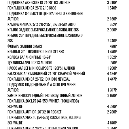
ПОДНОЖКА AKS-630 R18 24-29" RS. AUTHOR
3 310Р.
ПОКРЫШКА KENDA 26"Х 2,10 K898
1 540Р.
ПОДНОЖКА 8-16502110 ЦЕНТРАЛЬНОГО КРЕПЛЕНИЯ
AUTHOR
2 160Р.
КАМЕРА KENDA 27,5"Х 2.0-2.35", 52/58-584 АВТО
552Р.
КРЫЛО ЗАДНЕЕ БЫСТРОСЪЕМНОЕ DASHBLADE SKS
2 090Р.
КРЫЛО 26" ПЕРЕДНЕЕ БЫСТРОСЪЕМНОЕ DASHBOARD
SKS
2 740Р.
ФОНАРЬ ЗАДНИЙ SMART
478Р.
КРЫЛЬЯ 20'' HIGHTREK JUNIOR SET SKS
1 470Р.
КОЛЕСА БАЛАНСИРНЫЕ 16-24''
1 652Р.
ТУКЛИПСЫ APD-TC313 AUTHOR
770Р.
НАСОС AAP JET MINI COMPOSITE 120PSI. AUTHOR
1 200Р.
БАГАЖНИК АЛЮМИНИЕВЫЙ 24-29" СВАРНОЙ. ЧЕРНЫЙ
4 194Р.
ПОКРЫШКА KENDA 26"Х2,10 K1010 NEVEGAL
1 447Р.
ПОДСУМОК ПОДСЕДЕЛЬНЫЙ A-S310 TPN МИНИ
AUTHOR
1 317Р.
ЗАМОК ВЕЛОСИПЕДНЫЙ ПРОТИВОУГОННЫЙ AUTHOR
3 670Р.
ПОКРЫШКА 26X1,75 (47-559) WINTER (100ШИПОВ).
SCHWALBE
4 390Р.
ПОКРЫШКА AUTHOR 26"Х2,10 ROCKET
2 280Р.
ПОКРЫШКА 26X2.10 (54-559) ROCKET RON, FOLDING.
SCHWALBE
4 870Р.
ПОКРЫШКА KENDA 26"Х 2,10K1080 SLANT SIX PRO
1 344Р.