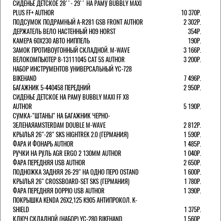
СИДЕНЬЕ ДЕТСКОЕ 28''- 29'' НА РАМУ BUBBLY MAXI
PLUS FF+ AUTHOR
10 370Р.
ПОДСУМОК ПОДРАМНЫЙ A-R281 GSB FRONT AUTHOR
2 302Р.
ДЕРЖАТЕЛЬ ВЕЛО НАСТЕННЫЙ H09 HORST
354Р.
КАМЕРА 60X230 АВТО НИППЕЛЬ
190Р.
ЗАМОК ПРОТИВОУГОННЫЙ СКЛАДНОЙ. M-WAVE
3 166Р.
ВЕЛОКОМПЬЮТЕР 8-13111045 CAT 5S AUTHOR
3 200Р.
НАБОР ИНСТРУМЕНТОВ УНИВЕРСАЛЬНЫЙ YC-728
BIKEHAND
7 496Р.
БАГАЖНИК 5-440458 ПЕРЕДНИЙ
2 950Р.
СИДЕНЬЕ ДЕТСКОЕ НА РАМУ BUBBLY MAXI FF X8
AUTHOR
5 190Р.
СУМКА-"ШТАНЫ" НА БАГАЖНИК ЧЕРНО-
ЗЕЛЕНАЯAMSTERDAM DOUBLE M-WAVE
2 812Р.
КРЫЛЬЯ 26"-28" SKS HIGHTREK 2.0 (ГЕРМАНИЯ)
1 590Р.
ФАРА И ФОНАРЬ AUTHOR
1 485Р.
РУЧКИ НА РУЛЬ AGR ERGO 2 130ММ AUTHOR
1 040Р.
ФАРА ПЕРЕДНЯЯ USB AUTHOR
2 650Р.
ПОДНОЖКА ЗАДНЯЯ 26-29" НА ОДНО ПЕРО OSTAND
1 600Р.
КРЫЛЬЯ 26" CROSSBOARD-SET SKS (ГЕРМАНИЯ)
1 780Р.
ФАРА ПЕРЕДНЯЯ DOPPIO USB AUTHOR
1 390Р.
ПОКРЫШКА KENDA 26Х2,125 K905 АНТИПРОКОЛ. K-
SHIELD
1 375Р.
КЛЮЧ СКЛАДНОЙ (НАБОР) YC-280 BIKEHAND
1 560Р.