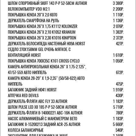
ШЛЕМ СПОРТИВНЫЙ SKIFF 143 Р-Р 52-58СМ AUTHOR
3 380Р.
ВЕЛОКОМПЬЮТЕР VDO M2.1
2 200Р.
ПОКРЫШКА KENDA 20"Х 2,0 K870
1 110Р.
ДЕРЖАТЕЛЬ СМАРТФОНА НА РУЛЬ
1 136Р.
ПОКРЫШКА KENDA 26"Х 1,75 K1112 KOLONIZER
2 076Р.
ПОКРЫШКА KENDA 26"Х 2,10 K1052 KRANIUM
1 382Р.
ПОКРЫШКА KENDA 26"Х 2,30 K1016 KINIPTION
2 372Р.
ДЕРЖАТЕЛЬ ВЕЛОСИПЕДА НАСТЕННЫЙ H09A HORST
427Р.
СЕДЛО 270Х158ММ GEL ОЧЕНЬ МЯГКОЕ. С
ВЕНТИЛЯЦИЕЙ HORST
1 610Р.
ПОКРЫШКА KENDA 700Х35С K161 CROSS CYCLO
1 050Р.
КАМЕРА АНТИПРОКОЛЬНАЯ KENDA 26" Х 1.75-2.125",
47/57-559 АВТО НИППЕЛЬ
672Р.
КАМЕРА KENDA 28-29" Х 1,9-2,35" (50/58-622) АВТО
НИППЕЛЬ
475Р.
БАГАЖНИК ЗАДНИЙ H041 HORST
1 916Р.
АПТЕЧКА RED DEVILS
430Р.
ДЕРЖАТЕЛЬ ФЛЯГИ АВС FLY 33 AUTHOR
1 182Р.
ШЛЕМ PULSE LED X8 185 Р-Р 52-58СМ AUTHOR
5 710Р.
ДЕРЖАТЕЛЬ ФЛЯГИ 8-14000221 ABC-16N AUTHOR
780Р.
НАСОС АЛЮМИНИЕВЫЙ С МАНОМЕТРОМ BETO
1 183Р.
БАГАЖНИК 8-15200213 ЗАДНИЙ ACR-25 AUTHOR
5 660Р.
КОЛЕСА БАЛАНСИРНЫЕ
540Р.
ЭКСЦЕНТРИК ДЛЯ БАГАЖНИКА M-WAVE
1 160Р.