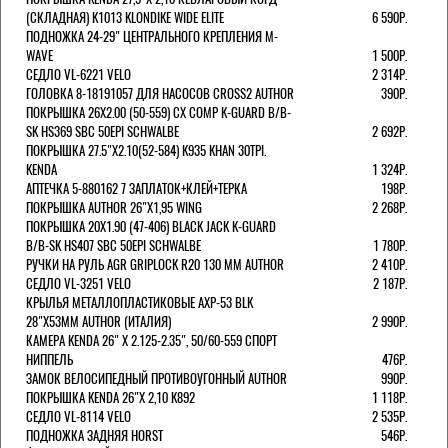
(СКЛАДНАЯ) K1013 KLONDIKE WIDE ELITE
6 590Р.
ПОДНОЖКА 24-29" ЦЕНТРАЛЬНОГО КРЕПЛЕНИЯ M-
WAVE
1 500Р.
СЕДЛО VL-6221 VELO
2 314Р.
ГОЛОВКА 8-18191057 ДЛЯ НАСОСОВ CROSS2 AUTHOR
390Р.
ПОКРЫШКА 26X2.00 (50-559) CX COMP K-GUARD B/B-
SK HS369 SBC 50EPI SCHWALBE
2 692Р.
ПОКРЫШКА 27.5"Х2.10(52-584) K935 KHAN 30TPI.
KENDA
1 324Р.
АПТЕЧКА 5-880162 7 ЗАПЛАТОК+КЛЕЙ+ТЕРКА
198Р.
ПОКРЫШКА AUTHOR 26"Х1,95 WING
2 268Р.
ПОКРЫШКА 20X1.90 (47-406) BLACK JACK K-GUARD
B/B-SK HS407 SBC 50EPI SCHWALBE
1 780Р.
РУЧКИ НА РУЛЬ AGR GRIPLOCK R20 130 ММ AUTHOR
2 410Р.
СЕДЛО VL-3251 VELO
2 187Р.
КРЫЛЬЯ МЕТАЛЛОПЛАСТИКОВЫЕ AXP-53 BLK
28"Х53ММ AUTHOR (ИТАЛИЯ)
2 990Р.
КАМЕРА KENDA 26" Х 2.125-2.35", 50/60-559 СПОРТ
НИППЕЛЬ
476Р.
ЗАМОК ВЕЛОСИПЕДНЫЙ ПРОТИВОУГОННЫЙ AUTHOR
990Р.
ПОКРЫШКА KENDA 26"Х 2,10 K892
1 118Р.
СЕДЛО VL-8114 VELO
2 535Р.
ПОДНОЖКА ЗАДНЯЯ HORST
546Р.