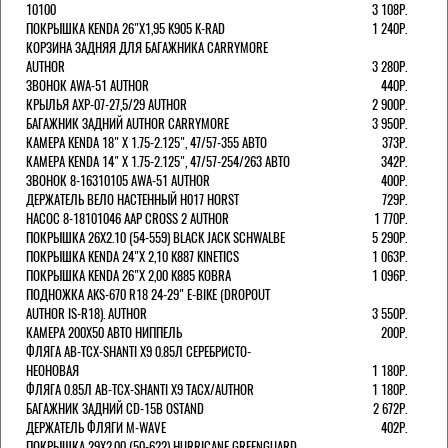
10100
3 108Р.
ПОКРЫШКА KENDA 26"Х1,95 K905 K-RAD
1 240Р.
КОРЗИНА ЗАДНЯЯ ДЛЯ БАГАЖНИКА CARRYMORE
AUTHOR
3 280Р.
ЗВОНОК AWA-51 AUTHOR
440Р.
КРЫЛЬЯ AXP-07-27,5/29 AUTHOR
2 900Р.
БАГАЖНИК ЗАДНИЙ AUTHOR CARRYMORE
3 950Р.
КАМЕРА KENDA 18" Х 1.75-2.125", 47/57-355 АВТО
373Р.
КАМЕРА KENDA 14" Х 1.75-2.125", 47/57-254/263 АВТО
342Р.
ЗВОНОК 8-16310105 AWA-51 AUTHOR
400Р.
ДЕРЖАТЕЛЬ ВЕЛО НАСТЕННЫЙ H017 HORST
729Р.
НАСОС 8-18101046 AAP CROSS 2 AUTHOR
1 770Р.
ПОКРЫШКА 26X2.10 (54-559) BLACK JACK SCHWALBE
5 290Р.
ПОКРЫШКА KENDA 24"Х 2,10 K887 KINETICS
1 063Р.
ПОКРЫШКА KENDA 26"Х 2,00 K885 KOBRA
1 096Р.
ПОДНОЖКА AKS-670 R18 24-29" E-BIKE (DROPOUT
AUTHOR IS-R18). AUTHOR
3 550Р.
КАМЕРА 200Х50 АВТО НИППЕЛЬ
200Р.
ФЛЯГА AB-TCX-SHANTI X9 0.85Л СЕРЕБРИСТО-
НЕОНОВАЯ
1 180Р.
ФЛЯГА 0.85Л AB-TCX-SHANTI X9 TACX/AUTHOR
1 180Р.
БАГАЖНИК ЗАДНИЙ CD-15B OSTAND
2 672Р.
ДЕРЖАТЕЛЬ ФЛЯГИ M-WAVE
402Р.
ПОКРЫШКА 29X2.00 (50-622) HURRICANE GREENGUARD.