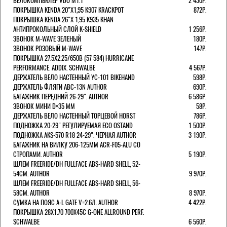
ВЕЛОКОМПЬЮТЕР VDO M1.1
2 430Р.
ПОКРЫШКА KENDA 20"Х1,95 K907 KRACKPOT
872Р.
ПОКРЫШКА KENDA 26"Х 1,95 K935 KHAN
АНТИПРОКОЛЬНЫЙ СЛОЙ K-SHIELD
1 256Р.
ЗВОНОК M-WAVE ЗЕЛЕНЫЙ
180Р.
ЗВОНОК РОЗОВЫЙ M-WAVE
147Р.
ПОКРЫШКА 27.5X2.25/650B (57 584) HURRICANE
PERFORMANCE. ADDIX. SCHWALBE
4 567Р.
ДЕРЖАТЕЛЬ ВЕЛО НАСТЕННЫЙ YC-101 BIKEHAND
598Р.
ДЕРЖАТЕЛЬ ФЛЯГИ ABC-13N AUTHOR
690Р.
БАГАЖНИК ПЕРЕДНИЙ 26-29". AUTHOR
6 586Р.
ЗВОНОК МИНИ D=35 ММ
58Р.
ДЕРЖАТЕЛЬ ВЕЛО НАСТЕННЫЙ ТОРЦЕВОЙ HORST
786Р.
ПОДНОЖКА 20-29" РЕГУЛИРУЕМАЯ ECO OSTAND
1 500Р.
ПОДНОЖКА AKS-570 R18 24-29". ЧЕРНАЯ AUTHOR
3 190Р.
БАГАЖНИК НА ВИЛКУ 206-125ММ ACR-F05-ALU СО
СТРОПАМИ. AUTHOR
5 190Р.
ШЛЕМ FREERIDE/DH FULLFACE ABS-HARD SHELL, 52-
54СМ. AUTHOR
9 970Р.
ШЛЕМ FREERIDE/DH FULLFACE ABS-HARD SHELL, 56-
58СМ. AUTHOR
8 970Р.
СУМКА НА ПОЯС A-L GATE V=2.6Л. AUTHOR
4 422Р.
ПОКРЫШКА 28X1.70 700X45C G-ONE ALLROUND PERF.
SCHWALBE
6 560Р.