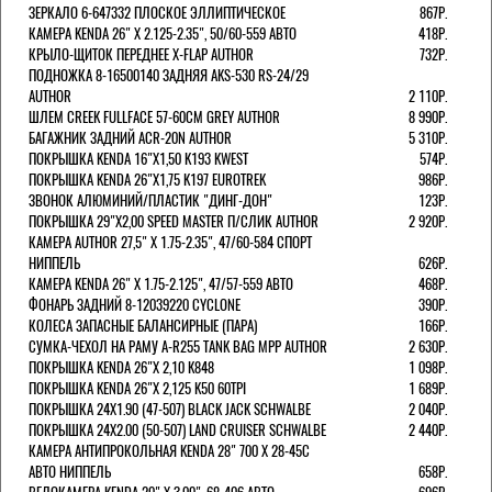
ЗЕРКАЛО 6-647332 ПЛОСКОЕ ЭЛЛИПТИЧЕСКОЕ
867Р.
КАМЕРА KENDA 26" Х 2.125-2.35", 50/60-559 АВТО
418Р.
КРЫЛО-ЩИТОК ПЕРЕДНЕЕ X-FLAP AUTHOR
732Р.
ПОДНОЖКА 8-16500140 ЗАДНЯЯ AKS-530 RS-24/29
AUTHOR
2 110Р.
ШЛЕМ CREEK FULLFACE 57-60СМ GREY AUTHOR
8 990Р.
БАГАЖНИК ЗАДНИЙ ACR-20N AUTHOR
5 310Р.
ПОКРЫШКА KENDA 16"Х1,50 K193 KWEST
574Р.
ПОКРЫШКА KENDA 26"Х1,75 K197 EUROTREK
986Р.
ЗВОНОК АЛЮМИНИЙ/ПЛАСТИК "ДИНГ-ДОН"
123Р.
ПОКРЫШКА 29"Х2,00 SPEED MASTER П/СЛИК AUTHOR
2 920Р.
КАМЕРА AUTHOR 27,5" Х 1.75-2.35", 47/60-584 СПОРТ
НИППЕЛЬ
626Р.
КАМЕРА KENDA 26" Х 1.75-2.125", 47/57-559 АВТО
468Р.
ФОНАРЬ ЗАДНИЙ 8-12039220 CYCLONE
390Р.
КОЛЕСА ЗАПАСНЫЕ БАЛАНСИРНЫЕ (ПАРА)
166Р.
CУМКА-ЧЕХОЛ НА РАМУ A-R255 TANK BAG MPP AUTHOR
2 630Р.
ПОКРЫШКА KENDA 26"Х 2,10 K848
1 098Р.
ПОКРЫШКА KENDA 26"Х 2,125 K50 60TPI
1 689Р.
ПОКРЫШКА 24X1.90 (47-507) BLACK JACK SCHWALBE
2 040Р.
ПОКРЫШКА 24X2.00 (50-507) LAND CRUISER SCHWALBE
2 440Р.
КАМЕРА АНТИПРОКОЛЬНАЯ KENDA 28" 700 Х 28-45C
АВТО НИППЕЛЬ
658Р.