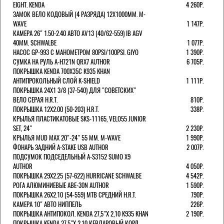
EIGHT. KENDA
4 260Р.
ЗАМОК ВЕЛО КОДОВЫЙ (4 РАЗРЯДА) 12Х1000ММ. M-
WAVE
1 147Р.
КАМЕРА 26" 1.50-2.40 АВТО AV13 (40/62-559) IB AGV
40MM. SCHWALBE
1 077Р.
НАСОС GP-993 С МАНОМЕТРОМ 80PSI/100PSI. GIYO
1 390Р.
СУМКА НА РУЛЬ A-H721N QRX7 AUTHOR
6 705Р.
ПОКРЫШКА KENDA 700Х35С K935 KHAN
АНТИПРОКОЛЬНЫЙ СЛОЙ K-SHIELD
1 111Р.
ПОКРЫШКА 24X1 3/8 (37-540) ДЛЯ "СОВЕТСКИХ"
ВЕЛО СЕРАЯ H.R.T.
810Р.
ПОКРЫШКА 12X2.00 (50-203) H.R.T.
338Р.
КРЫЛЬЯ ПЛАСТИКАТОВЫЕ SKS-11165, VELO55 JUNIOR
SET, 24"
2 230Р.
КРЫЛЬЯ MUD MAX 20"-24" 55 ММ. M-WAVE
1 990Р.
ФОНАРЬ ЗАДНИЙ A-STAKE USB AUTHOR
2 007Р.
ПОДСУМОК ПОДСЕДЕЛЬНЫЙ A-S3152 SUMO X9
AUTHOR
4 050Р.
ПОКРЫШКА 29X2.25 (57-622) HURRICANE SCHWALBE
4 542Р.
РОГА АЛЮМИНИЕВЫЕ ABE-30N AUTHOR
1 590Р.
ПОКРЫШКА 26X2.10 (54-559) MTB СРЕДНИЙ H.R.T.
790Р.
КАМЕРА 10" АВТО НИППЕЛЬ
226Р.
ПОКРЫШКА АНТИПОКОЛ. KENDA 27,5"Х 2,10 K935 KHAN
2 190Р.
ПОКРЫШКА KENDA 27,5"Х 2,10 КЕВЛАРОВЫЙ КОРД