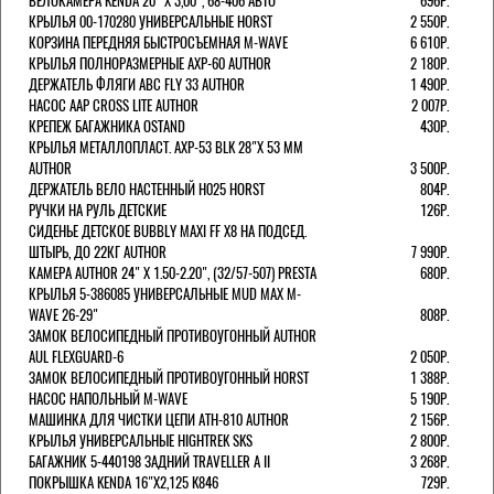
ВЕЛОКАМЕРА KENDA 20" Х 3,00", 68-406 АВТО
696Р.
КРЫЛЬЯ 00-170280 УНИВЕРСАЛЬНЫЕ HORST
2 550Р.
КОРЗИНА ПЕРЕДНЯЯ БЫСТРОСЪЕМНАЯ M-WAVE
6 610Р.
КРЫЛЬЯ ПОЛНОРАЗМЕРНЫЕ AXP-60 AUTHOR
2 180Р.
ДЕРЖАТЕЛЬ ФЛЯГИ АВС FLY 33 AUTHOR
1 490Р.
НАСОС AAP CROSS LITE AUTHOR
2 007Р.
КРЕПЕЖ БАГАЖНИКА OSTAND
430Р.
КРЫЛЬЯ МЕТАЛЛОПЛАСТ. AXP-53 BLK 28"Х 53 ММ
AUTHOR
3 500Р.
ДЕРЖАТЕЛЬ ВЕЛО НАСТЕННЫЙ H025 HORST
804Р.
РУЧКИ НА РУЛЬ ДЕТСКИЕ
126Р.
СИДЕНЬЕ ДЕТСКОЕ BUBBLY MAXI FF X8 НА ПОДСЕД.
ШТЫРЬ, ДО 22КГ AUTHOR
7 990Р.
КАМЕРА AUTHOR 24" Х 1.50-2.20", (32/57-507) PRESTA
680Р.
КРЫЛЬЯ 5-386085 УНИВЕРСАЛЬНЫЕ MUD MAX M-
WAVE 26-29"
808Р.
ЗАМОК ВЕЛОСИПЕДНЫЙ ПРОТИВОУГОННЫЙ AUTHOR
AUL FLEXGUARD-6
2 050Р.
ЗАМОК ВЕЛОСИПЕДНЫЙ ПРОТИВОУГОННЫЙ HORST
1 388Р.
НАСОС НАПОЛЬНЫЙ M-WAVE
5 190Р.
МАШИНКА ДЛЯ ЧИСТКИ ЦЕПИ ATH-810 AUTHOR
2 156Р.
КРЫЛЬЯ УНИВЕРСАЛЬНЫЕ HIGHTREK SKS
2 800Р.
БАГАЖНИК 5-440198 ЗАДНИЙ TRAVELLER A II
3 268Р.
ПОКРЫШКА KENDA 16"Х2,125 K846
729Р.