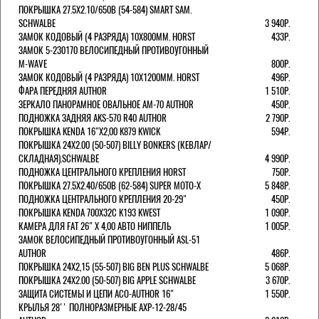
ПОКРЫШКА 27.5X2.10/650B (54-584) SMART SAM.
SCHWALBE
3 940Р.
ЗАМОК КОДОВЫЙ (4 РАЗРЯДА) 10Х800ММ. HORST
433Р.
ЗАМОК 5-230170 ВЕЛОСИПЕДНЫЙ ПРОТИВОУГОННЫЙ
M-WAVE
800Р.
ЗАМОК КОДОВЫЙ (4 РАЗРЯДА) 10Х1200ММ. HORST
496Р.
ФАРА ПЕРЕДНЯЯ AUTHOR
1 510Р.
ЗЕРКАЛО ПАНОРАМНОЕ ОВАЛЬНОЕ AM-70 AUTHOR
450Р.
ПОДНОЖКА ЗАДНЯЯ AKS-570 R40 AUTHOR
2 790Р.
ПОКРЫШКА KENDA 16"Х2,00 K879 KWICK
594Р.
ПОКРЫШКА 24X2.00 (50-507) BILLY BONKERS (КЕВЛАР/
СКЛАДНАЯ).SCHWALBE
4 990Р.
ПОДНОЖКА ЦЕНТРАЛЬНОГО КРЕПЛЕНИЯ HORST
750Р.
ПОКРЫШКА 27.5X2.40/650B (62-584) SUPER MOTO-X
5 848Р.
ПОДНОЖКА ЦЕНТРАЛЬНОГО КРЕПЛЕНИЯ 20-29"
450Р.
ПОКРЫШКА KENDA 700Х32С K193 KWEST
1 090Р.
КАМЕРА ДЛЯ FAT 26" X 4,00 АВТО НИППЕЛЬ
1 005Р.
ЗАМОК ВЕЛОСИПЕДНЫЙ ПРОТИВОУГОННЫЙ ASL-51
AUTHOR
486Р.
ПОКРЫШКА 24X2,15 (55-507) BIG BEN PLUS SCHWALBE
5 068Р.
ПОКРЫШКА 24X2.00 (50-507) BIG APPLE SCHWALBE
3 670Р.
ЗАЩИТА СИСТЕМЫ И ЦЕПИ ACO-AUTHOR 16"
1 550Р.
КРЫЛЬЯ 28'' ПОЛНОРАЗМЕРНЫЕ AXP-12-28/45