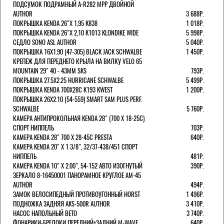
ПОДСУМОК ПОДРАМНЫЙ A-R282 MPP ДВОЙНОЙ
AUTHOR
3 688Р.
ПОКРЫШКА KENDA 26"Х 1,95 K838
1 018Р.
ПОКРЫШКА KENDA 26"Х 2,10 K1013 KLONDIKE WIDE
5 998Р.
СЕДЛО SONO ASL AUTHOR
5 040Р.
ПОКРЫШКА 16X1.90 (47-305) BLACK JACK SCHWALBE
1 450Р.
КРЕПЕЖ ДЛЯ ПЕРЕДНЕГО КРЫЛА НА ВИЛКУ VELO 65
MOUNTAIN 29" 40 - 43ММ SKS
793Р.
ПОКРЫШКА 27.5X2.25 HURRICANE SCHWALBE
5 499Р.
ПОКРЫШКА KENDA 700Х28С K193 KWEST
1 200Р.
ПОКРЫШКА 26X2.10 (54-559) SMART SAM PLUS PERF.
SCHWALBE
5 760Р.
КАМЕРА АНТИПРОКОЛЬНАЯ KENDA 28" (700 Х 18-25C)
СПОРТ НИППЕЛЬ
703Р.
КАМЕРА KENDA 28" 700 Х 28-45С PRESTA
640Р.
КАМЕРА KENDA 20" Х 1 3/8", 32/37-438/451 СПОРТ
НИППЕЛЬ
481Р.
КАМЕРА KENDA 10" Х 2.00", 54-152 АВТО ИЗОГНУТЫЙ
390Р.
ЗЕРКАЛО 8-16450001 ПАНОРАМНОЕ КРУГЛОЕ AM-45
AUTHOR
494Р.
ЗАМОК ВЕЛОСИПЕДНЫЙ ПРОТИВОУГОННЫЙ HORST
1 496Р.
ПОДНОЖКА ЗАДНЯЯ AKS-500R AUTHOR
3 410Р.
НАСОС НАПОЛЬНЫЙ BETO
3 740Р.
ФОНАРИКИ-БРЕЛОКИ ПЕРЕДНИЙ+ЗАДНИЙ M-WAVE
640Р.