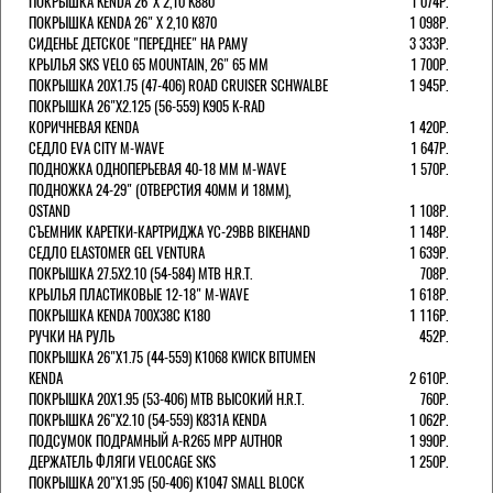
ПОКРЫШКА KENDA 26"Х 2,10 K880
1 074Р.
ПОКРЫШКА KENDA 26" Х 2,10 K870
1 098Р.
СИДЕНЬЕ ДЕТСКОЕ "ПЕРЕДНЕЕ" НА РАМУ
3 333Р.
КРЫЛЬЯ SKS VELO 65 MOUNTAIN, 26" 65 ММ
1 700Р.
ПОКРЫШКА 20X1.75 (47-406) ROAD CRUISER SCHWALBE
1 945Р.
ПОКРЫШКА 26"Х2.125 (56-559) K905 K-RAD
КОРИЧНЕВАЯ KENDA
1 420Р.
СЕДЛО EVA CITY M-WAVE
1 647Р.
ПОДНОЖКА ОДНОПЕРЬЕВАЯ 40-18 ММ M-WAVE
1 570Р.
ПОДНОЖКА 24-29" (ОТВЕРСТИЯ 40ММ И 18ММ),
OSTAND
1 108Р.
СЪЕМНИК КАРЕТКИ-КАРТРИДЖА YC-29BB BIKEHAND
1 148Р.
СЕДЛО ELASTOMER GEL VENTURA
1 639Р.
ПОКРЫШКА 27.5X2.10 (54-584) MTB H.R.T.
708Р.
КРЫЛЬЯ ПЛАСТИКОВЫЕ 12-18" M-WAVE
1 618Р.
ПОКРЫШКА KENDA 700Х38С K180
1 116Р.
РУЧКИ НА РУЛЬ
452Р.
ПОКРЫШКА 26"Х1.75 (44-559) K1068 KWICK BITUMEN
KENDA
2 610Р.
ПОКРЫШКА 20X1.95 (53-406) MTB ВЫСОКИЙ H.R.T.
760Р.
ПОКРЫШКА 26"Х2.10 (54-559) K831A KENDA
1 062Р.
ПОДСУМОК ПОДРАМНЫЙ A-R265 MPP AUTHOR
1 990Р.
ДЕРЖАТЕЛЬ ФЛЯГИ VELOCAGE SKS
1 250Р.
ПОКРЫШКА 20"Х1.95 (50-406) K1047 SMALL BLOCK