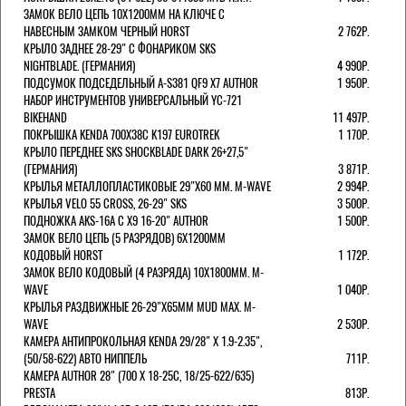
ЗАМОК ВЕЛО ЦЕПЬ 10Х1200ММ НА КЛЮЧЕ С
НАВЕСНЫМ ЗАМКОМ ЧЕРНЫЙ HORST
2 762Р.
КРЫЛО ЗАДНЕЕ 28-29" С ФОНАРИКОМ SKS
NIGHTBLADE. (ГЕРМАНИЯ)
4 990Р.
ПОДСУМОК ПОДСЕДЕЛЬНЫЙ A-S381 QF9 X7 AUTHOR
1 950Р.
НАБОР ИНСТРУМЕНТОВ УНИВЕРСАЛЬНЫЙ YC-721
BIKEHAND
11 497Р.
ПОКРЫШКА KENDA 700Х38С K197 EUROTREK
1 170Р.
КРЫЛО ПЕРЕДНЕЕ SKS SHOCKBLADE DARK 26+27,5"
(ГЕРМАНИЯ)
3 871Р.
КРЫЛЬЯ МЕТАЛЛОПЛАСТИКОВЫЕ 29"Х60 ММ. M-WAVE
2 994Р.
КРЫЛЬЯ VELO 55 CROSS, 26-29" SKS
3 500Р.
ПОДНОЖКА AKS-16A C X9 16-20" AUTHOR
1 500Р.
ЗАМОК ВЕЛО ЦЕПЬ (5 РАЗРЯДОВ) 6Х1200ММ
КОДОВЫЙ HORST
1 172Р.
ЗАМОК ВЕЛО КОДОВЫЙ (4 РАЗРЯДА) 10Х1800ММ. M-
WAVE
1 040Р.
КРЫЛЬЯ РАЗДВИЖНЫЕ 26-29"Х65ММ MUD MAX. M-
WAVE
2 530Р.
КАМЕРА АНТИПРОКОЛЬНАЯ KENDA 29/28" Х 1.9-2.35",
(50/58-622) АВТО НИППЕЛЬ
711Р.
КАМЕРА AUTHOR 28" (700 Х 18-25С, 18/25-622/635)
PRESTA
813Р.