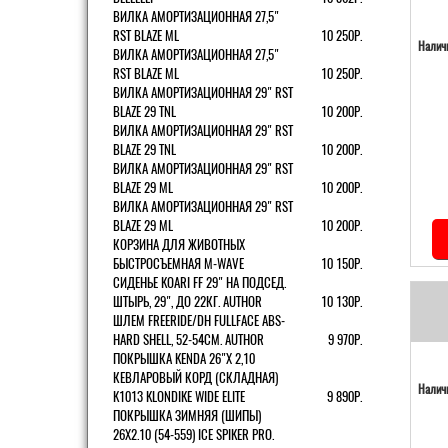
ВИЛКА АМОРТИЗАЦИОННАЯ 27,5"
RST BLAZE ML
10 250Р.
Наличи
ВИЛКА АМОРТИЗАЦИОННАЯ 27,5"
RST BLAZE ML
10 250Р.
ВИЛКА АМОРТИЗАЦИОННАЯ 29" RST
BLAZE 29 TNL
10 200Р.
ВИЛКА АМОРТИЗАЦИОННАЯ 29" RST
BLAZE 29 TNL
10 200Р.
ВИЛКА АМОРТИЗАЦИОННАЯ 29" RST
BLAZE 29 ML
10 200Р.
ВИЛКА АМОРТИЗАЦИОННАЯ 29" RST
BLAZE 29 ML
10 200Р.
КОРЗИНА ДЛЯ ЖИВОТНЫХ
БЫСТРОСЪЕМНАЯ M-WAVE
10 150Р.
СИДЕНЬЕ KOARI FF 29" НА ПОДСЕД.
ШТЫРЬ, 29", ДО 22КГ. AUTHOR
10 130Р.
ШЛЕМ FREERIDE/DH FULLFACE ABS-
HARD SHELL, 52-54СМ. AUTHOR
9 970Р.
ПОКРЫШКА KENDA 26"Х 2,10
КЕВЛАРОВЫЙ КОРД (СКЛАДНАЯ)
Наличи
K1013 KLONDIKE WIDE ELITE
9 890Р.
ПОКРЫШКА ЗИМНЯЯ (ШИПЫ)
26X2.10 (54-559) ICE SPIKER PRO.