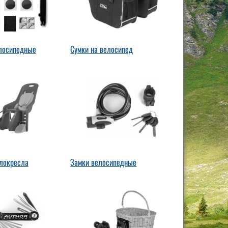
лосипедные
Сумки на велосипед
локресла
Замки велосипедные