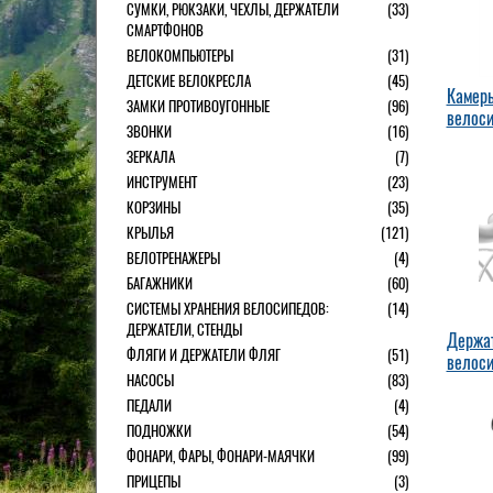
СУМКИ, РЮКЗАКИ, ЧЕХЛЫ, ДЕРЖАТЕЛИ
(33)
СМАРТФОНОВ
ВЕЛОКОМПЬЮТЕРЫ
(31)
ДЕТСКИЕ ВЕЛОКРЕСЛА
(45)
Камеры
ЗАМКИ ПРОТИВОУГОННЫЕ
(96)
велос
ЗВОНКИ
(16)
ЗЕРКАЛА
(7)
ИНСТРУМЕНТ
(23)
КОРЗИНЫ
(35)
КРЫЛЬЯ
(121)
ВЕЛОТРЕНАЖЕРЫ
(4)
БАГАЖНИКИ
(60)
СИСТЕМЫ ХРАНЕНИЯ ВЕЛОСИПЕДОВ:
(14)
ДЕРЖАТЕЛИ, СТЕНДЫ
Держа
ФЛЯГИ И ДЕРЖАТЕЛИ ФЛЯГ
(51)
велос
НАСОСЫ
(83)
ПЕДАЛИ
(4)
ПОДНОЖКИ
(54)
ФОНАРИ, ФАРЫ, ФОНАРИ-МАЯЧКИ
(99)
ПРИЦЕПЫ
(3)