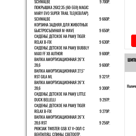
SCHWALBE
9 700Р.
ПОКРЫШКА 26X2.35 (60-559) MAGIC
MARY EVO SUPER TRAIL TLE(КЕВЛАР).
SCHWALBE
9 660Р.
КОРЗИНА ЗАДНЯЯ ДЛЯ ЖИВОТНЫХ
БЫСТРОСЪЕМНАЯ M-WAVE
9 650Р.
СИДЕНЬЕ ДЕТСКОЕ НА РАМУ TIGER
RELAX B-FIX
9 630Р.
СИДЕНЬЕ ДЕТСКОЕ НА РАМУ BUBBLY
MAXI FF X8 AUTHOR
9 600Р.
ВИЛКА АМОРТИЗАЦИОННАЯ 26"Х
ШИПЫ
28,6
9 600Р.
ВИЛКА АМОРТИЗАЦИОННАЯ 27,5"
RST GILA ML
9 321Р.
ВИЛКА АМОРТИЗАЦИОННАЯ 26"Х
Наличи
28,6
9 300Р.
СИДЕНЬЕ ДЕТСКОЕ НА РАМУ LITTLE
DUCK BELLELLI
9 297Р.
СИДЕНЬЕ ДЕТСКОЕ НА РАМУ TIGER
RELAX B-FIX
9 279Р.
ВИЛКА АМОРТИЗАЦИОННАЯ 26"Х
28,6 RST
9 256Р.
РЮКЗАК TWISTER GSB X7 V=30Л С
ВЕНТИЛЯЦ. СПИНЫ, СВЕТООТР.