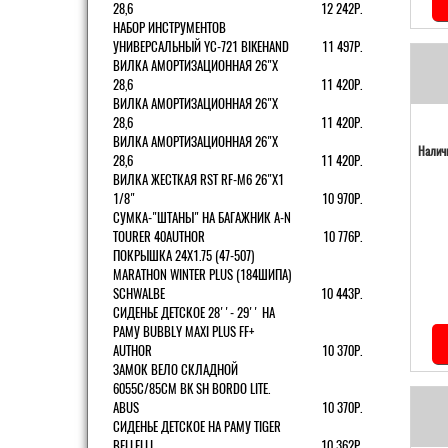
28,6
12 242Р.
НАБОР ИНСТРУМЕНТОВ
УНИВЕРСАЛЬНЫЙ YC-721 BIKEHAND
11 497Р.
ВИЛКА АМОРТИЗАЦИОННАЯ 26"Х
28,6
11 420Р.
ВИЛКА АМОРТИЗАЦИОННАЯ 26"Х
28,6
11 420Р.
ВИЛКА АМОРТИЗАЦИОННАЯ 26"Х
Наличи
28,6
11 420Р.
ВИЛКА ЖЕСТКАЯ RST RF-M6 26"Х1
1/8"
10 970Р.
СУМКА-"ШТАНЫ" НА БАГАЖНИК A-N
TOURER 40AUTHOR
10 776Р.
ПОКРЫШКА 24X1.75 (47-507)
MARATHON WINTER PLUS (184ШИПА)
SCHWALBE
10 443Р.
СИДЕНЬЕ ДЕТСКОЕ 28''- 29'' НА
РАМУ BUBBLY MAXI PLUS FF+
AUTHOR
10 370Р.
ЗАМОК ВЕЛО СКЛАДНОЙ
6055C/85СМ BK SH BORDO LITE.
ABUS
10 370Р.
СИДЕНЬЕ ДЕТСКОЕ НА РАМУ TIGER
BELLELLI
10 362Р.