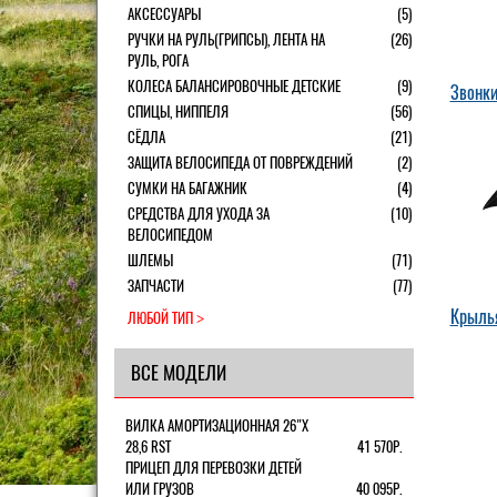
АКСЕССУАРЫ
(5)
РУЧКИ НА РУЛЬ(ГРИПСЫ), ЛЕНТА НА
(26)
РУЛЬ, РОГА
КОЛЕСА БАЛАНСИРОВОЧНЫЕ ДЕТСКИЕ
(9)
Звонк
СПИЦЫ, НИППЕЛЯ
(56)
СЁДЛА
(21)
ЗАЩИТА ВЕЛОСИПЕДА ОТ ПОВРЕЖДЕНИЙ
(2)
СУМКИ НА БАГАЖНИК
(4)
СРЕДСТВА ДЛЯ УХОДА ЗА
(10)
ВЕЛОСИПЕДОМ
ШЛЕМЫ
(71)
ЗАПЧАСТИ
(77)
Крыль
ЛЮБОЙ ТИП
ВСЕ МОДЕЛИ
ВИЛКА АМОРТИЗАЦИОННАЯ 26"Х
28,6 RST
41 570Р.
ПРИЦЕП ДЛЯ ПЕРЕВОЗКИ ДЕТЕЙ
ИЛИ ГРУЗОВ
40 095Р.