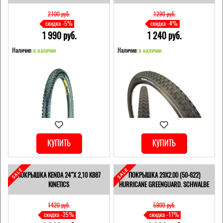
2100 pуб.
1290 pуб.
скидка -5%
скидка -4%
1 990 pуб.
1 240 pуб.
Наличие:
в наличии
Наличие:
в наличии
КУПИТЬ
КУПИТЬ
ПОКРЫШКА KENDA 24"Х 2,10 K887
ПОКРЫШКА 29X2.00 (50-622)
KINETICS
HURRICANE GREENGUARD. SCHWALBE
1420 pуб.
5900 pуб.
скидка -25%
скидка -17%