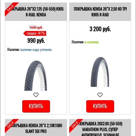
ПОКРЫШКА 26"Х2.125 (56-559) K905
ПОКРЫШКА KENDA 26"Х 2,50 60 TPI
K-RAD. KENDA
K905 K-RAD
1690 pуб.
3 200 pуб.
скидка -41%
990 pуб.
Наличие:
в наличии
Наличие:
наличие надо уточнить
КУПИТЬ
КУПИТЬ
ПОКРЫШКА 26X2.00 (50-559)
ПОКРЫШКА KENDA 26"Х 2,10K1080
MARATHON PLUS, СУПЕР
SLANT SIX PRO
АНТИПРОКОЛ, SCHWALBE