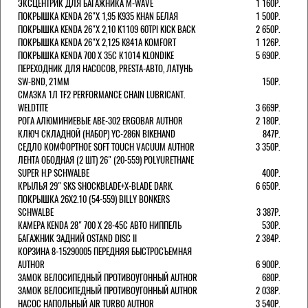
ЭКСЦЕНТРИК ДЛЯ БАГАЖНИКА M-WAVE
1 160Р.
ПОКРЫШКА KENDA 26"Х 1,95 K935 KHAN БЕЛАЯ
1 500Р.
ПОКРЫШКА KENDA 26"Х 2,10 K1109 60TPI KICK BACK
2 650Р.
ПОКРЫШКА KENDA 26"Х 2,125 K841A KOMFORT
1 126Р.
ПОКРЫШКА KENDA 700 Х 35С К1014 KLONDIKE
5 690Р.
ПЕРЕХОДНИК ДЛЯ НАСОСОВ, PRESTA-АВТО, ЛАТУНЬ
SW-BND, 21ММ
150Р.
СМАЗКА 1Л TF2 PERFORMANCE CHAIN LUBRICANT.
WELDTITE
3 669Р.
РОГА АЛЮМИНИЕВЫЕ ABE-302 ERGOBAR AUTHOR
2 180Р.
КЛЮЧ СКЛАДНОЙ (НАБОР) YC-286N BIKEHAND
847Р.
СЕДЛО КОМФОРТНОЕ SOFT TOUCH VACUUM AUTHOR
3 350Р.
ЛЕНТА ОБОДНАЯ (2 ШТ) 26" (20-559) POLYURETHANE
SUPER H.P SCHWALBE
400Р.
КРЫЛЬЯ 29" SKS SHOCKBLADE+X-BLADE DARK.
6 650Р.
ПОКРЫШКА 26X2.10 (54-559) BILLY BONKERS
SCHWALBE
3 387Р.
КАМЕРА KENDA 28" 700 Х 28-45С АВТО НИППЕЛЬ
530Р.
БАГАЖНИК ЗАДНИЙ OSTAND DISC II
2 384Р.
КОРЗИНА 8-15290005 ПЕРЕДНЯЯ БЫСТРОСЪЕМНАЯ
AUTHOR
6 900Р.
ЗАМОК ВЕЛОСИПЕДНЫЙ ПРОТИВОУГОННЫЙ AUTHOR
680Р.
ЗАМОК ВЕЛОСИПЕДНЫЙ ПРОТИВОУГОННЫЙ AUTHOR
2 038Р.
НАСОС НАПОЛЬНЫЙ AIR TURBO AUTHOR
3 540Р.