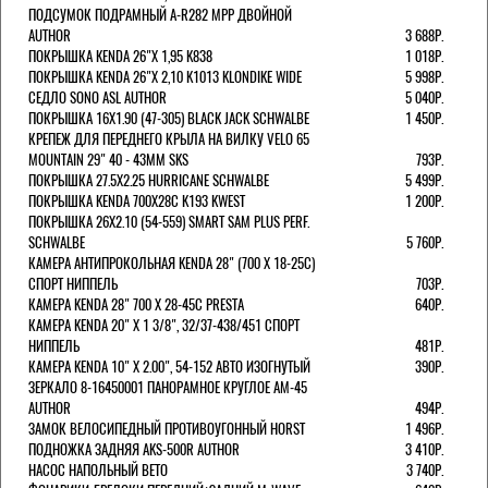
ПОДСУМОК ПОДРАМНЫЙ A-R282 MPP ДВОЙНОЙ
AUTHOR
3 688Р.
ПОКРЫШКА KENDA 26"Х 1,95 K838
1 018Р.
ПОКРЫШКА KENDA 26"Х 2,10 K1013 KLONDIKE WIDE
5 998Р.
СЕДЛО SONO ASL AUTHOR
5 040Р.
ПОКРЫШКА 16X1.90 (47-305) BLACK JACK SCHWALBE
1 450Р.
КРЕПЕЖ ДЛЯ ПЕРЕДНЕГО КРЫЛА НА ВИЛКУ VELO 65
MOUNTAIN 29" 40 - 43ММ SKS
793Р.
ПОКРЫШКА 27.5X2.25 HURRICANE SCHWALBE
5 499Р.
ПОКРЫШКА KENDA 700Х28С K193 KWEST
1 200Р.
ПОКРЫШКА 26X2.10 (54-559) SMART SAM PLUS PERF.
SCHWALBE
5 760Р.
КАМЕРА АНТИПРОКОЛЬНАЯ KENDA 28" (700 Х 18-25C)
СПОРТ НИППЕЛЬ
703Р.
КАМЕРА KENDA 28" 700 Х 28-45С PRESTA
640Р.
КАМЕРА KENDA 20" Х 1 3/8", 32/37-438/451 СПОРТ
НИППЕЛЬ
481Р.
КАМЕРА KENDA 10" Х 2.00", 54-152 АВТО ИЗОГНУТЫЙ
390Р.
ЗЕРКАЛО 8-16450001 ПАНОРАМНОЕ КРУГЛОЕ AM-45
AUTHOR
494Р.
ЗАМОК ВЕЛОСИПЕДНЫЙ ПРОТИВОУГОННЫЙ HORST
1 496Р.
ПОДНОЖКА ЗАДНЯЯ AKS-500R AUTHOR
3 410Р.
НАСОС НАПОЛЬНЫЙ BETO
3 740Р.