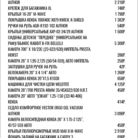
AUTHOR
2 210Р.
КРЕПЕЖ ДЛЯ БАГАЖНИКА XL
748Р.
КРЫЛЬЯ 16-20" M-WAVE
1 790Р.
ПОКРЫШКА KENDA 700Х40С K879 KWICK. K-SHIELD
1 383Р.
РУЧКИ НА РУЛЬ AGR-R192-102 AUTHOR
540Р.
КРЫЛЬЯ УНИВЕРСАЛЬНЫЕ AXP-02-24/29 AUTHOR
1 500Р.
СИДЕНЬЕ ДЕТСКОЕ "ПЕРЕДНЕЕ" УНИВЕРСАЛЬНОЕ НА
РАМУ/ВЫНОС RABBIT B-FIX BELLELLI
5 300Р.
КАМЕРА 700" Х 18/23C (23-622/630) НИППЕЛЬ PRESTA.
HORST
286Р.
КАМЕРА 26" X 1,95-2,125 (50/54-559), АВТО НИППЕЛЬ
258Р.
ЗАГЛУШКИ ДЛЯ РУЧЕК НА РУЛЬ
42Р.
ВЕЛОКАМЕРА 20" Х 4 1/4" АВТО
1 260Р.
ПОКРЫШКА KENDA 20"Х1,5 K1038
658Р.
МАШИНКА ДЛЯ ЧИСТКИ ЦЕПИ WELDTITE
4 125Р.
КАМЕРА 28"/700 PRESTA 48ММ 35/45Х622/630 H.R.T.
450Р.
КАМЕРА 20" АВТО "УЗКАЯ" 1.25-1.50 (32/40-406)
KENDA
414Р.
СЕДЛО КОМФОРТНОЕ VECTOR ERGO GEL VACUUM
AUTHOR
3 090Р.
КАМЕРА ВЕЛОСИПЕДНАЯ KENDA 26" Х 1.75-2.125",
47/57-559 АВТО
450Р.
КРЫЛЬЯ ПОЛНОРАЗМЕРНЫЕ MUD MAX II M-WAVE
2 910Р.
ФОНАРЬ ЗАДНИЙ НА БАГАЖНИК A CADDY 3
690Р.