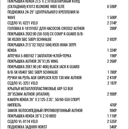
ПОКРЫШКА KENDA 27,5"Х 2,10 КЕВЛАРОВЫЙ КОРД
(СКЛАДНАЯ) K1013 KLONDIKE WIDE ELITE
6 590Р.
ПОДНОЖКА 24-29" ЦЕНТРАЛЬНОГО КРЕПЛЕНИЯ M-
WAVE
1 500Р.
СЕДЛО VL-6221 VELO
2 314Р.
ГОЛОВКА 8-18191057 ДЛЯ НАСОСОВ CROSS2 AUTHOR
390Р.
ПОКРЫШКА 26X2.00 (50-559) CX COMP K-GUARD B/B-
SK HS369 SBC 50EPI SCHWALBE
2 692Р.
ПОКРЫШКА 27.5"Х2.10(52-584) K935 KHAN 30TPI.
KENDA
1 324Р.
АПТЕЧКА 5-880162 7 ЗАПЛАТОК+КЛЕЙ+ТЕРКА
198Р.
ПОКРЫШКА AUTHOR 26"Х1,95 WING
2 268Р.
ПОКРЫШКА 20X1.90 (47-406) BLACK JACK K-GUARD
B/B-SK HS407 SBC 50EPI SCHWALBE
1 780Р.
РУЧКИ НА РУЛЬ AGR GRIPLOCK R20 130 ММ AUTHOR
2 410Р.
СЕДЛО VL-3251 VELO
2 187Р.
КРЫЛЬЯ МЕТАЛЛОПЛАСТИКОВЫЕ AXP-53 BLK
28"Х53ММ AUTHOR (ИТАЛИЯ)
2 990Р.
КАМЕРА KENDA 26" Х 2.125-2.35", 50/60-559 СПОРТ
НИППЕЛЬ
476Р.
ЗАМОК ВЕЛОСИПЕДНЫЙ ПРОТИВОУГОННЫЙ AUTHOR
990Р.
ПОКРЫШКА KENDA 26"Х 2,10 K892
1 118Р.
СЕДЛО VL-8114 VELO
2 535Р.
ПОДНОЖКА ЗАДНЯЯ HORST
546Р.