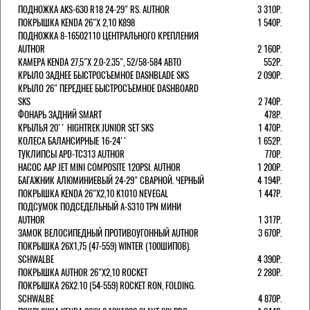
ПОДНОЖКА AKS-630 R18 24-29" RS. AUTHOR
3 310Р.
ПОКРЫШКА KENDA 26"Х 2,10 K898
1 540Р.
ПОДНОЖКА 8-16502110 ЦЕНТРАЛЬНОГО КРЕПЛЕНИЯ
AUTHOR
2 160Р.
КАМЕРА KENDA 27,5"Х 2.0-2.35", 52/58-584 АВТО
552Р.
КРЫЛО ЗАДНЕЕ БЫСТРОСЪЕМНОЕ DASHBLADE SKS
2 090Р.
КРЫЛО 26" ПЕРЕДНЕЕ БЫСТРОСЪЕМНОЕ DASHBOARD
SKS
2 740Р.
ФОНАРЬ ЗАДНИЙ SMART
478Р.
КРЫЛЬЯ 20'' HIGHTREK JUNIOR SET SKS
1 470Р.
КОЛЕСА БАЛАНСИРНЫЕ 16-24''
1 652Р.
ТУКЛИПСЫ APD-TC313 AUTHOR
770Р.
НАСОС AAP JET MINI COMPOSITE 120PSI. AUTHOR
1 200Р.
БАГАЖНИК АЛЮМИНИЕВЫЙ 24-29" СВАРНОЙ. ЧЕРНЫЙ
4 194Р.
ПОКРЫШКА KENDA 26"Х2,10 K1010 NEVEGAL
1 447Р.
ПОДСУМОК ПОДСЕДЕЛЬНЫЙ A-S310 TPN МИНИ
AUTHOR
1 317Р.
ЗАМОК ВЕЛОСИПЕДНЫЙ ПРОТИВОУГОННЫЙ AUTHOR
3 670Р.
ПОКРЫШКА 26X1,75 (47-559) WINTER (100ШИПОВ).
SCHWALBE
4 390Р.
ПОКРЫШКА AUTHOR 26"Х2,10 ROCKET
2 280Р.
ПОКРЫШКА 26X2.10 (54-559) ROCKET RON, FOLDING.
SCHWALBE
4 870Р.