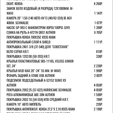
EIGHT. KENDA
4 260Р.
ЗАМОК ВЕЛО КОДОВЫЙ (4 РАЗРЯДА) 12Х1000ММ. M-
WAVE
1 147Р.
КАМЕРА 26" 1.50-2.40 АВТО AV13 (40/62-559) IB AGV
40MM. SCHWALBE
1 077Р.
НАСОС GP-993 С МАНОМЕТРОМ 80PSI/100PSI. GIYO
1 390Р.
СУМКА НА РУЛЬ A-H721N QRX7 AUTHOR
6 705Р.
ПОКРЫШКА KENDA 700Х35С K935 KHAN
АНТИПРОКОЛЬНЫЙ СЛОЙ K-SHIELD
1 111Р.
ПОКРЫШКА 24X1 3/8 (37-540) ДЛЯ "СОВЕТСКИХ"
ВЕЛО СЕРАЯ H.R.T.
810Р.
ПОКРЫШКА 12X2.00 (50-203) H.R.T.
338Р.
КРЫЛЬЯ ПЛАСТИКАТОВЫЕ SKS-11165, VELO55 JUNIOR
SET, 24"
2 230Р.
КРЫЛЬЯ MUD MAX 20"-24" 55 ММ. M-WAVE
1 990Р.
ФОНАРЬ ЗАДНИЙ A-STAKE USB AUTHOR
2 007Р.
ПОДСУМОК ПОДСЕДЕЛЬНЫЙ A-S3152 SUMO X9
AUTHOR
4 050Р.
ПОКРЫШКА 29X2.25 (57-622) HURRICANE SCHWALBE
4 050Р.
РОГА АЛЮМИНИЕВЫЕ ABE-30N AUTHOR
1 590Р.
ПОКРЫШКА 26X2.10 (54-559) MTB СРЕДНИЙ H.R.T.
790Р.
КАМЕРА 10" АВТО НИППЕЛЬ
226Р.
ПОКРЫШКА АНТИПОКОЛ. KENDA 27,5"Х 2,10 K935 KHAN
2 190Р.