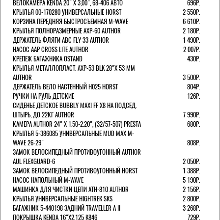
ВЕЛОКАМЕРА KENDA 20" Х 3,00", 68-406 АВТО
696Р.
КРЫЛЬЯ 00-170280 УНИВЕРСАЛЬНЫЕ HORST
2 550Р.
КОРЗИНА ПЕРЕДНЯЯ БЫСТРОСЪЕМНАЯ M-WAVE
6 610Р.
КРЫЛЬЯ ПОЛНОРАЗМЕРНЫЕ AXP-60 AUTHOR
2 180Р.
ДЕРЖАТЕЛЬ ФЛЯГИ АВС FLY 33 AUTHOR
1 490Р.
НАСОС AAP CROSS LITE AUTHOR
2 007Р.
КРЕПЕЖ БАГАЖНИКА OSTAND
430Р.
КРЫЛЬЯ МЕТАЛЛОПЛАСТ. AXP-53 BLK 28"Х 53 ММ
AUTHOR
3 500Р.
ДЕРЖАТЕЛЬ ВЕЛО НАСТЕННЫЙ H025 HORST
804Р.
РУЧКИ НА РУЛЬ ДЕТСКИЕ
126Р.
СИДЕНЬЕ ДЕТСКОЕ BUBBLY MAXI FF X8 НА ПОДСЕД.
ШТЫРЬ, ДО 22КГ AUTHOR
7 990Р.
КАМЕРА AUTHOR 24" Х 1.50-2.20", (32/57-507) PRESTA
680Р.
КРЫЛЬЯ 5-386085 УНИВЕРСАЛЬНЫЕ MUD MAX M-
WAVE 26-29"
808Р.
ЗАМОК ВЕЛОСИПЕДНЫЙ ПРОТИВОУГОННЫЙ AUTHOR
AUL FLEXGUARD-6
2 050Р.
ЗАМОК ВЕЛОСИПЕДНЫЙ ПРОТИВОУГОННЫЙ HORST
1 388Р.
НАСОС НАПОЛЬНЫЙ M-WAVE
5 190Р.
МАШИНКА ДЛЯ ЧИСТКИ ЦЕПИ ATH-810 AUTHOR
2 156Р.
КРЫЛЬЯ УНИВЕРСАЛЬНЫЕ HIGHTREK SKS
2 800Р.
БАГАЖНИК 5-440198 ЗАДНИЙ TRAVELLER A II
3 268Р.
ПОКРЫШКА KENDA 16"Х2,125 K846
729Р.