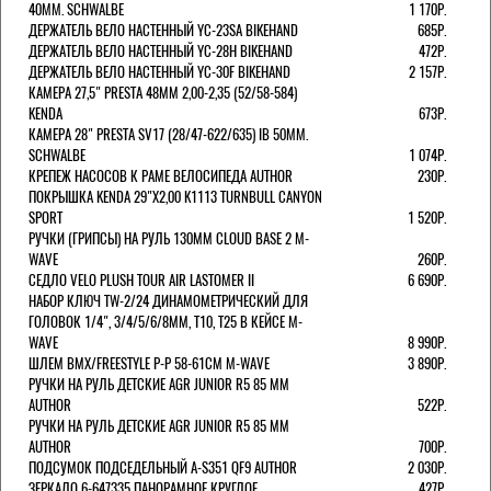
40MM. SCHWALBE
1 170Р.
ДЕРЖАТЕЛЬ ВЕЛО НАСТЕННЫЙ YC-23SA BIKEHAND
685Р.
ДЕРЖАТЕЛЬ ВЕЛО НАСТЕННЫЙ YC-28H BIKEHAND
472Р.
ДЕРЖАТЕЛЬ ВЕЛО НАСТЕННЫЙ YC-30F BIKEHAND
2 157Р.
КАМЕРА 27,5" PRESTA 48ММ 2,00-2,35 (52/58-584)
KENDA
673Р.
КАМЕРА 28" PRESTA SV17 (28/47-622/635) IB 50MM.
SCHWALBE
1 074Р.
КРЕПЕЖ НАСОСОВ К РАМЕ ВЕЛОСИПЕДА AUTHOR
230Р.
ПОКРЫШКА KENDA 29"Х2,00 K1113 TURNBULL CANYON
SPORT
1 520Р.
РУЧКИ (ГРИПСЫ) НА РУЛЬ 130ММ CLOUD BASE 2 M-
WAVE
260Р.
СЕДЛО VELO PLUSH TOUR AIR LASTOMER II
6 690Р.
НАБОР КЛЮЧ TW-2/24 ДИНАМОМЕТРИЧЕСКИЙ ДЛЯ
ГОЛОВОК 1/4", 3/4/5/6/8ММ, T10, T25 В КЕЙСЕ M-
WAVE
8 990Р.
ШЛЕМ ВМХ/FREESTYLE Р-Р 58-61СМ M-WAVE
3 890Р.
РУЧКИ НА РУЛЬ ДЕТСКИЕ AGR JUNIOR R5 85 ММ
AUTHOR
522Р.
РУЧКИ НА РУЛЬ ДЕТСКИЕ AGR JUNIOR R5 85 ММ
AUTHOR
700Р.
ПОДСУМОК ПОДСЕДЕЛЬНЫЙ A-S351 QF9 AUTHOR
2 030Р.
ЗЕРКАЛО 6-647335 ПАНОРАМНОЕ КРУГЛОЕ
427Р.