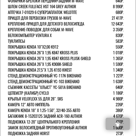
ФОНАРИКИ-БРЕЛОКИ ПЕРЕДНИЙ+ЗАДНИЙ M-WAVE
640Р.
ШЛЕМ CREEK FULLFACE HST 164 GREY AUTHOR
8 990Р.
АПТЕЧКА 7-01029 6 СУПЕРЗАПЛАТОК WELDTITE
680Р.
ПРИЦЕП ДЛЯ ПЕРЕВОЗКИ ГРУЗОВ M-WAVE
27 417Р.
КРЕПЛЕНИЕ-ПРИЦЕП ДЛЯ ДЕТСКОГО ВЕЛОСИПЕДА
12 643Р.
КРЕПЛЕНИЕ-ПОВОДОК ДЛЯ СОБАК M-WAVE
3 350Р.
ВЕЛОКОМПЬЮТЕР VENTURA Х
830Р.
ТУКЛИПСЫ
583Р.
ПОКРЫШКА KENDA 10"Х2,00 K912
550Р.
ПОКРЫШКА KENDA 26"Х 1,95 K847 KROSS PLUS
1 018Р.
ПОКРЫШКА KENDA 26"Х 1,95 K847 KROSS PLUSK-SHIELD
1 365Р.
ПОКРЫШКА KENDA 26"Х 1,95 K908K-SHIELD
1 590Р.
ПОКРЫШКА KENDA 27,5"Х 1,35 K193 KWEST
1 340Р.
СТЕНД ДЕМОНСТРАЦИОННЫЙ YC-117N BIKEHAND
1 227Р.
СТЕНД ДЕМОНСТРАЦИОННЫЙ YC-103 BIKEHAND
1 638Р.
СЪЕМНИК КАССЕТЫ "ХЛЫСТ" YC-501A BIKEHAND
640Р.
ЦЕПЕМЕТР (КАЛИБР) CYCLO
1 186Р.
КРЫЛЬЯ VELOFLEXX 55 ДЛЯ 28". SKS
4 980Р.
КАМЕРА 12" АВТО НИППЕЛЬ
226Р.
КАМЕРА KENDA 18" Х 1.25-1.50", 32/40-355 АВТО
386Р.
БАГАЖНИК 8-15203125 ЗАДНИЙ ACR-160 AUTHOR
4 670Р.
ПОДНОЖКА 12-20" ЦЕНТРАЛЬНОГО КРЕПЛЕНИЯ
487Р.
ЗАМОК ВЕЛОСИПЕДНЫЙ ПРОТИВОУГОННЫЙ AUTHOR
1 600Р.
ПОДНОЖКА ЗАДНЯЯ HORST
273Р.