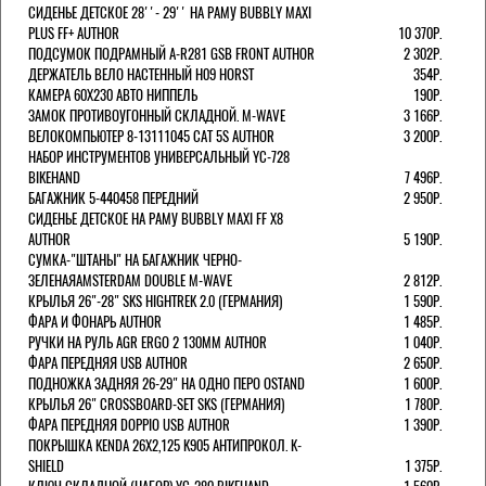
СИДЕНЬЕ ДЕТСКОЕ 28''- 29'' НА РАМУ BUBBLY MAXI
PLUS FF+ AUTHOR
10 370Р.
ПОДСУМОК ПОДРАМНЫЙ A-R281 GSB FRONT AUTHOR
2 302Р.
ДЕРЖАТЕЛЬ ВЕЛО НАСТЕННЫЙ H09 HORST
354Р.
КАМЕРА 60X230 АВТО НИППЕЛЬ
190Р.
ЗАМОК ПРОТИВОУГОННЫЙ СКЛАДНОЙ. M-WAVE
3 166Р.
ВЕЛОКОМПЬЮТЕР 8-13111045 CAT 5S AUTHOR
3 200Р.
НАБОР ИНСТРУМЕНТОВ УНИВЕРСАЛЬНЫЙ YC-728
BIKEHAND
7 496Р.
БАГАЖНИК 5-440458 ПЕРЕДНИЙ
2 950Р.
СИДЕНЬЕ ДЕТСКОЕ НА РАМУ BUBBLY MAXI FF X8
AUTHOR
5 190Р.
СУМКА-"ШТАНЫ" НА БАГАЖНИК ЧЕРНО-
ЗЕЛЕНАЯAMSTERDAM DOUBLE M-WAVE
2 812Р.
КРЫЛЬЯ 26"-28" SKS HIGHTREK 2.0 (ГЕРМАНИЯ)
1 590Р.
ФАРА И ФОНАРЬ AUTHOR
1 485Р.
РУЧКИ НА РУЛЬ AGR ERGO 2 130ММ AUTHOR
1 040Р.
ФАРА ПЕРЕДНЯЯ USB AUTHOR
2 650Р.
ПОДНОЖКА ЗАДНЯЯ 26-29" НА ОДНО ПЕРО OSTAND
1 600Р.
КРЫЛЬЯ 26" CROSSBOARD-SET SKS (ГЕРМАНИЯ)
1 780Р.
ФАРА ПЕРЕДНЯЯ DOPPIO USB AUTHOR
1 390Р.
ПОКРЫШКА KENDA 26Х2,125 K905 АНТИПРОКОЛ. K-
SHIELD
1 375Р.