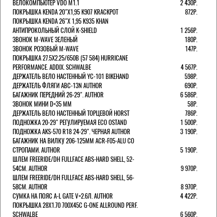
ВЕЛОКОМПЬЮТЕР VDO M1.1
2 430Р.
ПОКРЫШКА KENDA 20"Х1,95 K907 KRACKPOT
872Р.
ПОКРЫШКА KENDA 26"Х 1,95 K935 KHAN
АНТИПРОКОЛЬНЫЙ СЛОЙ K-SHIELD
1 256Р.
ЗВОНОК M-WAVE ЗЕЛЕНЫЙ
180Р.
ЗВОНОК РОЗОВЫЙ M-WAVE
147Р.
ПОКРЫШКА 27.5X2.25/650B (57 584) HURRICANE
PERFORMANCE. ADDIX. SCHWALBE
4 567Р.
ДЕРЖАТЕЛЬ ВЕЛО НАСТЕННЫЙ YC-101 BIKEHAND
598Р.
ДЕРЖАТЕЛЬ ФЛЯГИ ABC-13N AUTHOR
690Р.
БАГАЖНИК ПЕРЕДНИЙ 26-29". AUTHOR
6 586Р.
ЗВОНОК МИНИ D=35 ММ
58Р.
ДЕРЖАТЕЛЬ ВЕЛО НАСТЕННЫЙ ТОРЦЕВОЙ HORST
786Р.
ПОДНОЖКА 20-29" РЕГУЛИРУЕМАЯ ECO OSTAND
1 500Р.
ПОДНОЖКА AKS-570 R18 24-29". ЧЕРНАЯ AUTHOR
3 190Р.
БАГАЖНИК НА ВИЛКУ 206-125ММ ACR-F05-ALU СО
СТРОПАМИ. AUTHOR
5 190Р.
ШЛЕМ FREERIDE/DH FULLFACE ABS-HARD SHELL, 52-
54СМ. AUTHOR
9 970Р.
ШЛЕМ FREERIDE/DH FULLFACE ABS-HARD SHELL, 56-
58СМ. AUTHOR
8 970Р.
СУМКА НА ПОЯС A-L GATE V=2.6Л. AUTHOR
4 422Р.
ПОКРЫШКА 28X1.70 700X45C G-ONE ALLROUND PERF.
SCHWALBE
6 560Р.