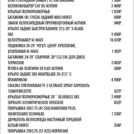
КЛЮЧ СКЛАДНОЙ (НАБОР) YC-280 BIKEHAND
1 560Р.
ВЕЛОКОМПЬЮТЕР CAT 8S AUTHOR
2 460Р.
КРЫЛЬЯ ПОЛНОРАЗМЕРНЫЕ
1 839Р.
БАГАЖНИК 00-170336 ЗАДНИЙ H003 HORST
690Р.
ЗАМОК ВЕЛОСИПЕДНЫЙ ПРОТИВОУГОННЫЙ AUTHOR
940Р.
КРЫЛО ЗАДНЕЕ БЫСТРОСЪЕМНОЕ 27,5-29" X-BLADE.
SKS
3 490Р.
ВЕЛОТРЕНАЖЕР M-WAVE
16 670Р.
ПОДНОЖКА 24-29" РЕГУЛ. ЦЕНТР. КРЕПЛЕНИЕ,
УСИЛЕННАЯ M-WAVE
1 497Р.
БАГАЖНИК 24-29" СВАРНОЙ, 38*13,5 СМ ДЛЯ ДИСК.
ТОРМОЗОВ
3 483Р.
ФЛЯГА AB-SCREWON X9 0.6Л AUTHOR
580Р.
КРЫЛО ЗАДНЕЕ SKS NIGHTBLADE 26-27,5" С
ФОНАРИКОМ
4 990Р.
СМАЗКА ТЕФЛОНОВАЯ TF-2 ULTIMATE SPRAY АЭРОЗОЛЬ
150МЛWELDTITE
627Р.
КРЫЛЬЯ ПОЛНОРАЗМЕРНЫЕ 26'' BLUEMELS SKS
2 490Р.
ЗЕРКАЛО ЭЛЛИПТИЧЕСКОЕ ПЛОСКОЕ
652Р.
ПОКРЫШКА 26X1.75 (47-559) MARATHON PLUS,
SMARTGUARD SCHWALBE
7 336Р.
ДЕРЖАТЕЛЬ ВЕЛОCИПЕДА НАСТЕННЫЙ ТОРЦЕВОЙ
БЕЛЫЙ HORST
354Р.
ПОКРЫШКА 29X2.25 (57-622) HURRICANE