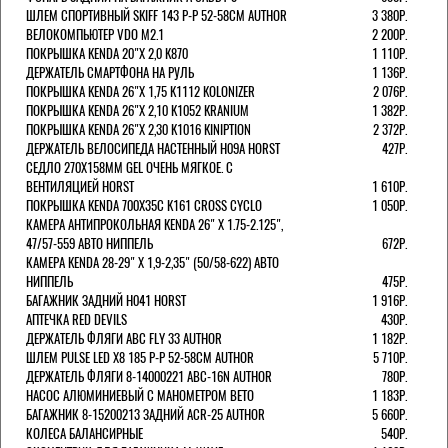
ШЛЕМ СПОРТИВНЫЙ SKIFF 143 Р-Р 52-58СМ AUTHOR
3 380Р.
ВЕЛОКОМПЬЮТЕР VDO M2.1
2 200Р.
ПОКРЫШКА KENDA 20"Х 2,0 K870
1 110Р.
ДЕРЖАТЕЛЬ СМАРТФОНА НА РУЛЬ
1 136Р.
ПОКРЫШКА KENDA 26"Х 1,75 K1112 KOLONIZER
2 076Р.
ПОКРЫШКА KENDA 26"Х 2,10 K1052 KRANIUM
1 382Р.
ПОКРЫШКА KENDA 26"Х 2,30 K1016 KINIPTION
2 372Р.
ДЕРЖАТЕЛЬ ВЕЛОСИПЕДА НАСТЕННЫЙ H09A HORST
427Р.
СЕДЛО 270Х158ММ GEL ОЧЕНЬ МЯГКОЕ. С
ВЕНТИЛЯЦИЕЙ HORST
1 610Р.
ПОКРЫШКА KENDA 700Х35С K161 CROSS CYCLO
1 050Р.
КАМЕРА АНТИПРОКОЛЬНАЯ KENDA 26" Х 1.75-2.125",
47/57-559 АВТО НИППЕЛЬ
672Р.
КАМЕРА KENDA 28-29" Х 1,9-2,35" (50/58-622) АВТО
НИППЕЛЬ
475Р.
БАГАЖНИК ЗАДНИЙ H041 HORST
1 916Р.
АПТЕЧКА RED DEVILS
430Р.
ДЕРЖАТЕЛЬ ФЛЯГИ АВС FLY 33 AUTHOR
1 182Р.
ШЛЕМ PULSE LED X8 185 Р-Р 52-58СМ AUTHOR
5 710Р.
ДЕРЖАТЕЛЬ ФЛЯГИ 8-14000221 ABC-16N AUTHOR
780Р.
НАСОС АЛЮМИНИЕВЫЙ С МАНОМЕТРОМ BETO
1 183Р.
БАГАЖНИК 8-15200213 ЗАДНИЙ ACR-25 AUTHOR
5 660Р.
КОЛЕСА БАЛАНСИРНЫЕ
540Р.