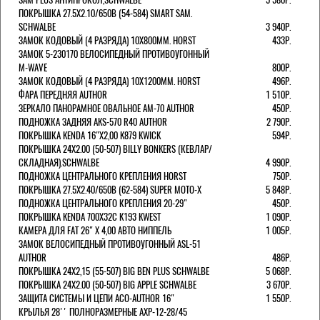
ПОКРЫШКА 27.5X2.10/650B (54-584) SMART SAM.
SCHWALBE
3 940Р.
ЗАМОК КОДОВЫЙ (4 РАЗРЯДА) 10Х800ММ. HORST
433Р.
ЗАМОК 5-230170 ВЕЛОСИПЕДНЫЙ ПРОТИВОУГОННЫЙ
M-WAVE
800Р.
ЗАМОК КОДОВЫЙ (4 РАЗРЯДА) 10Х1200ММ. HORST
496Р.
ФАРА ПЕРЕДНЯЯ AUTHOR
1 510Р.
ЗЕРКАЛО ПАНОРАМНОЕ ОВАЛЬНОЕ AM-70 AUTHOR
450Р.
ПОДНОЖКА ЗАДНЯЯ AKS-570 R40 AUTHOR
2 790Р.
ПОКРЫШКА KENDA 16"Х2,00 K879 KWICK
594Р.
ПОКРЫШКА 24X2.00 (50-507) BILLY BONKERS (КЕВЛАР/
СКЛАДНАЯ).SCHWALBE
4 990Р.
ПОДНОЖКА ЦЕНТРАЛЬНОГО КРЕПЛЕНИЯ HORST
750Р.
ПОКРЫШКА 27.5X2.40/650B (62-584) SUPER MOTO-X
5 848Р.
ПОДНОЖКА ЦЕНТРАЛЬНОГО КРЕПЛЕНИЯ 20-29"
450Р.
ПОКРЫШКА KENDA 700Х32С K193 KWEST
1 090Р.
КАМЕРА ДЛЯ FAT 26" X 4,00 АВТО НИППЕЛЬ
1 005Р.
ЗАМОК ВЕЛОСИПЕДНЫЙ ПРОТИВОУГОННЫЙ ASL-51
AUTHOR
486Р.
ПОКРЫШКА 24X2,15 (55-507) BIG BEN PLUS SCHWALBE
5 068Р.
ПОКРЫШКА 24X2.00 (50-507) BIG APPLE SCHWALBE
3 670Р.
ЗАЩИТА СИСТЕМЫ И ЦЕПИ ACO-AUTHOR 16"
1 550Р.
КРЫЛЬЯ 28'' ПОЛНОРАЗМЕРНЫЕ AXP-12-28/45