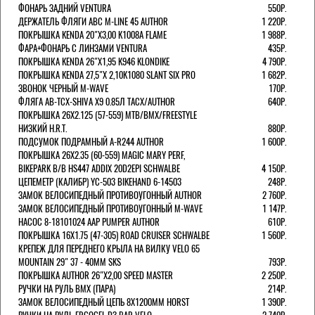
ФОНАРЬ ЗАДНИЙ VENTURA
550Р.
ДЕРЖАТЕЛЬ ФЛЯГИ АВС M-LINE 45 AUTHOR
1 220Р.
ПОКРЫШКА KENDA 20"Х3,00 K1008A FLAME
1 988Р.
ФАРА+ФОНАРЬ С ЛИНЗАМИ VENTURA
435Р.
ПОКРЫШКА KENDA 26"Х1,95 K946 KLONDIKE
4 790Р.
ПОКРЫШКА KENDA 27,5"Х 2,10K1080 SLANT SIX PRO
1 682Р.
ЗВОНОК ЧЕРНЫЙ M-WAVE
170Р.
ФЛЯГА AB-TCX-SHIVA X9 0.85Л TACX/AUTHOR
640Р.
ПОКРЫШКА 26X2.125 (57-559) MTB/BMX/FREESTYLE
НИЗКИЙ H.R.T.
880Р.
ПОДСУМОК ПОДРАМНЫЙ A-R244 AUTHOR
1 600Р.
ПОКРЫШКА 26X2.35 (60-559) MAGIC MARY PERF,
BIKEPARK B/B HS447 ADDIX 20D2EPI SCHWALBE
4 150Р.
ЦЕПЕМЕТР (КАЛИБР) YC-503 BIKEHAND 6-14503
248Р.
ЗАМОК ВЕЛОСИПЕДНЫЙ ПРОТИВОУГОННЫЙ AUTHOR
2 760Р.
ЗАМОК ВЕЛОСИПЕДНЫЙ ПРОТИВОУГОННЫЙ M-WAVE
1 147Р.
НАСОС 8-18101024 AAP PUMPER AUTHOR
610Р.
ПОКРЫШКА 16X1.75 (47-305) ROAD CRUISER SCHWALBE
1 560Р.
КРЕПЕЖ ДЛЯ ПЕРЕДНЕГО КРЫЛА НА ВИЛКУ VELO 65
MOUNTAIN 29" 37 - 40ММ SKS
793Р.
ПОКРЫШКА AUTHOR 26"Х2,00 SPEED MASTER
2 250Р.
РУЧКИ НА РУЛЬ BMX (ПАРА)
214Р.
ЗАМОК ВЕЛОCИПЕДНЫЙ ЦЕПЬ 8Х1200ММ HORST
1 390Р.