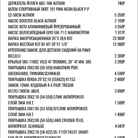
ДЕРЖАТЕЛЬ ФЛЯГИ ABC-16N AUTHOR
740Р.
ШЛЕМ СПОРТИВНЫЙ SKIFF 191 PINK-NEON/BLACK Р-Р
52-58СМ AUTHOR
5 350Р.
НАСОС BOOSTER BLACK AUTHOR
2 109Р.
НАСОС BETO АЛЮМИНИЕВЫЙ ФРЕЗЕРОВАННЫЙ
3 550Р.
НАСОС ВЕЛОСИПЕДНЫЙ GIYO GM-71 С МАНОМЕТРОМ
1 917Р.
ВИЛКА АМОРТИЗАЦИОННАЯ 26"Х 28,6 RST
23 900Р.
ВИЛКА ЖЕСТКАЯ RST RF-M7 28"Х1 1/8"
12 980Р.
КРЕПЛЕНИЕ/ЗАМОК ДЛЯ ДЕТСКИХ СИДЕНИЙ НА РАМУ
BELLELLI
2 300Р.
КРЫЛЬЯ SKS-11002, VELO 47 TREKKING, 28" 47 ММ. SKS
3 200Р.
ПОКРЫШКА 26X2.00 (50-559) MARATHON PERF,
GREENGUARD, TWINSKIN,SCHWALBE
4 590Р.
ПОКРЫШКА KENDA 29"Х2,10 (55X622) K1153
2 400Р.
ЗАМОК 12ММ, КОДОВЫЙ 4-Х РАЗР, TRESOR
6512C/180СМ. ABUS
3 890Р.
ПОКРЫШКА 26X2.10 (54-559) СЛИК АНТИПРОКОЛ.
СЛОЙ 3ММ H.R.T.
1 580Р.
ПОКРЫШКА 26X1.95 (53-559) П/СЛИК АНТИПРОКОЛ.
СЛОЙ 3ММ H.R.T.
1 490Р.
ПОКРЫШКА 26X2.00 (50-559) LAND CRUISER PLUS,
АНТИПРКОЛ, SCHWALBE
4 047Р.
ПОКРЫШКА 29X2.10 (54-622) 05-11101143.01 SMART
SAM PLUS АНТИПРОКОЛ,SCHWALBE
5 580Р.