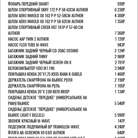
ФОНАРЬ ПЕРЕДНИЙ SMART
930Р.
ШЛЕМ СПОРТИВНЫЙ SKIFF 172 Р-Р 58-62СМ AUTHOR
6 230Р.
ШЛЕМ AERO INMOLD X8 162 Р-Р 52-58СМ AUTHOR
4 300Р.
ШЛЕМ AERO INMOLD X8 162 Р-Р 58-62СМ AUTHOR
7 350Р.
ШЛЕМ СПОРТИВНЫЙ CREEK HST 161Р-Р 57-60 СМ
AUTHOR
7 360Р.
НАСОС AAP TWIN 2 AUTHOR
1 720Р.
НАСОС FLEXI TUBE M-WAVE
943Р.
БАГАЖНИК ЗАДНИЙ ЧЕРНЫЙ СD-20AC OSTAND
2 124Р.
БАГАЖНИК ЗАДНИЙ THINY
2 980Р.
БАГАЖНИК ЗАДНИЙ ЧЕРНЫЙ SCREW-ON II
2 791Р.
ВЕЛОКОМПЬЮТЕР VDO M1.1WL
3 940Р.
ПОКРЫШКА KENDA 20"Х1,75 K935 KHAN K-SHIELD
1 460Р.
ДЕРЖАТЕЛЬ СМАРТФОНА НА ВЫНОС РУЛЯ
2 190Р.
ДЕРЖАТЕЛЬ СМАРТФОНА НА РУЛЬ
1 105Р.
ПОКРЫШКА KENDA 26"Х 2,00 K878 KRISP
1 134Р.
СИДЕНЬЕ ДЕТСКОЕ "ПЕРЕДНЕЕ" УНИВЕРСАЛЬНОЕ НА
РАМУ/ВЫНОС
5 540Р.
СИДЕНЬЕ ДЕТСКОЕ "ПЕРЕДНЕЕ" УНИВЕРСАЛЬНОЕ НА
ВЫНОС LIGHT F BELLELLI
5 990Р.
ЗВОНОК КРАСНЫЙ M-WAVE
147Р.
ПОДСУМОК ПОДРАМНЫЙ BP TRIANGLEM-WAVE
4 240Р.
ФЛЯГА AB-SCREWON X9 0.8Л AUTHOR
640Р.