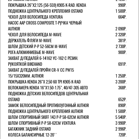
ПОКРЫШКА 26"Х2.125 (56-559) K905 K-RAD. KENDA
990Р.
ПОДНОЖКА ЦЕНТРАЛЬНОГО КРЕПЛЕНИЯ OSTAND
1 500Р.
ЧЕХОЛ ДЛЯ ВЕЛОСИПЕДА VENTURA
664Р.
НАСОС AAP CROSS COMPOSITE Т-РУЧКА ЧЕРНЫЙ
AUTHOR
2 090Р.
ЧЕХОЛ ДЛЯ ВЕЛОСИПЕДА M-WAVE
2 320Р.
ДЕРЖАТЕЛЬ ФЛЯГИ M-WAVE
381Р.
ШЛЕМ ДЕТСКИЙ Р-Р 52-56СМ M-WAVE
2 730Р.
РОГА АЛЮМИНИЕВЫЕ M-WAVE
900Р.
ЗАХВАТ Д/ПЕДАЛЕЙ 6-14162 YC-162 С РЕЗИН.
РУКОЯТКОЙ BIKEHAND
691Р.
ЗАХВАТ Д/ПЕДАЛЕЙ ПРОФИ CR-V CC PW15
15/15X320ММ. AUTHOR
1 250Р.
ПОКРЫШКА KENDA 26"Х 2,50 60 TPI K905 K-RAD
3 200Р.
ВЕЛОКАМЕРА KENDA 16"Х1.50-1.75", 40/47-305 АВТО
368Р.
ПОДНОЖКА ДЕТСКИХ ВЕЛОСИПЕДОВ ЦЕНТРАЛЬНАЯ
OSTAND
652Р.
ЗАМОК ВЕЛОСИПЕДНЫЙ ПРОТИВОУГОННЫЙ AUTHOR
890Р.
ПОДНОЖКА ЦЕНТРАЛЬНОГО КРЕПЛЕНИЯ AUTHOR
1 500Р.
ШЛЕМ СПОРТИВНЫЙ SKIFF 143 Р-Р 58-62СМ AUTHOR
5 540Р.
ШЛЕМ СПОРТИВНЫЙ Р-Р 58-62СМ VENTURA
3 990Р.
БАГАЖНИК ЗАДНИЙ OSTAND
2 996Р.
КОЛЕСА БАЛАНСИРНЫЕ 12-20''
720Р.