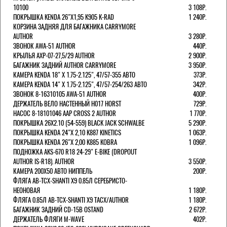
10100
3 108Р.
ПОКРЫШКА KENDA 26"Х1,95 K905 K-RAD
1 240Р.
КОРЗИНА ЗАДНЯЯ ДЛЯ БАГАЖНИКА CARRYMORE
AUTHOR
3 280Р.
ЗВОНОК AWA-51 AUTHOR
440Р.
КРЫЛЬЯ AXP-07-27,5/29 AUTHOR
2 900Р.
БАГАЖНИК ЗАДНИЙ AUTHOR CARRYMORE
3 950Р.
КАМЕРА KENDA 18" Х 1.75-2.125", 47/57-355 АВТО
373Р.
КАМЕРА KENDA 14" Х 1.75-2.125", 47/57-254/263 АВТО
342Р.
ЗВОНОК 8-16310105 AWA-51 AUTHOR
400Р.
ДЕРЖАТЕЛЬ ВЕЛО НАСТЕННЫЙ H017 HORST
729Р.
НАСОС 8-18101046 AAP CROSS 2 AUTHOR
1 770Р.
ПОКРЫШКА 26X2.10 (54-559) BLACK JACK SCHWALBE
5 290Р.
ПОКРЫШКА KENDA 24"Х 2,10 K887 KINETICS
1 063Р.
ПОКРЫШКА KENDA 26"Х 2,00 K885 KOBRA
1 096Р.
ПОДНОЖКА AKS-670 R18 24-29" E-BIKE (DROPOUT
AUTHOR IS-R18). AUTHOR
3 550Р.
КАМЕРА 200Х50 АВТО НИППЕЛЬ
200Р.
ФЛЯГА AB-TCX-SHANTI X9 0.85Л СЕРЕБРИСТО-
НЕОНОВАЯ
1 180Р.
ФЛЯГА 0.85Л AB-TCX-SHANTI X9 TACX/AUTHOR
1 180Р.
БАГАЖНИК ЗАДНИЙ CD-15B OSTAND
2 672Р.
ДЕРЖАТЕЛЬ ФЛЯГИ M-WAVE
402Р.