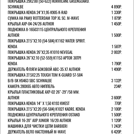
ПОКРЫШКА 29X2.00 (50-622) HURRICANE GREENGUARD.
SCHWALBE
4 890Р.
ПОКРЫШКА KENDA 24"Х1,95 K905 K-RAD
1 330Р.
СУМКА НА РАМУ ROTTERDAM TOP XL SC. M-WAVE
1 879Р.
КРЫЛЬЯ AXP-04-24/26 AUTHOR
1 450Р.
ПОДНОЖКА 8-16503115 ЦЕНТРАЛЬНОГО КРЕПЛЕНИЯ
AUTHOR
1 500Р.
ПОКРЫШКА 27.5"Х2.10 (54-584) K1162 WATER SPIRIT.
KENDA
1 587Р.
ПОКРЫШКА KENDA 26"Х2,35 K1010 NEVEGAL
2 002Р.
ПОКРЫШКА 26"Х2.10 (52-559) K1153 APTOR 30TPI
KENDA
1 790Р.
ДЕРЖАТЕЛЬ ФЛЯГИ БОКОВОЙ ABC-35 X7 AUTHOR
1 490Р.
ПОКРЫШКА 27.5X2.25 TOUGH TOM K-GUARD 57-584
B/B-SK HS463 SBC SCHWALBE
3 132Р.
КАМЕРА 280Х65 АВТО НИППЕЛЬ
234Р.
КРЫЛЬЯ ПЛАСТИКОВЫЕ AXP-02 26"-29"/58 ММ.
AUTHOR
3 600Р.
ПОКРЫШКА KENDA 14" Х 1,50 K193 KWEST
770Р.
ПОКРЫШКА 27.5"Х2.20 (56-584) K1027 KADRE. KENDA
2 100Р.
ПОДНОЖКА ЦЕНТРАЛЬНОГО КРЕПЛЕНИЯ OSTAND
1 500Р.
КРЫЛЬЯ 16-20" AXP JUNIOR 16/20 AUTHOR
1 120Р.
МАШИНКА ДЛЯ ЧИСТКИ ЦЕПИ BARBIERI
1 243Р.
ДЕРЖАТЕЛЬ ВЕЛО НАСТЕННЫЙ M-WAVE
6 420Р.