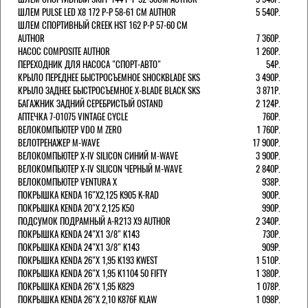
ШЛЕМ PULSE LED X8 172 Р-Р 58-61 СМ AUTHOR
5 540Р.
ШЛЕМ СПОРТИВНЫЙ CREEK HST 162 Р-Р 57-60 СМ
AUTHOR
7 360Р.
НАСОС COMPOSITE AUTHOR
1 260Р.
ПЕРЕХОДНИК ДЛЯ НАСОСА "СПОРТ-АВТО"
54Р.
КРЫЛО ПЕРЕДНЕЕ БЫСТРОСЪЕМНОЕ SHOCKBLADE SKS
3 490Р.
КРЫЛО ЗАДНЕЕ БЫСТРОСЪЕМНОЕ X-BLADE BLACK SKS
3 871Р.
БАГАЖНИК ЗАДНИЙ СЕРЕБРИСТЫЙ OSTAND
2 124Р.
АПТЕЧКА 7-01075 VINTAGE CYCLE
760Р.
ВЕЛОКОМПЬЮТЕР VDO M ZERO
1 760Р.
ВЕЛОТРЕНАЖЕР M-WAVE
17 900Р.
ВЕЛОКОМПЬЮТЕР X-IV SILICON СИНИЙ M-WAVE
3 900Р.
ВЕЛОКОМПЬЮТЕР X-IV SILICON ЧЕРНЫЙ M-WAVE
2 840Р.
ВЕЛОКОМПЬЮТЕР VENTURA Х
938Р.
ПОКРЫШКА KENDA 16"Х2,125 K905 K-RAD
900Р.
ПОКРЫШКА KENDA 20"Х 2,125 K50
990Р.
ПОДСУМОК ПОДРАМНЫЙ A-R213 X9 AUTHOR
2 340Р.
ПОКРЫШКА KENDA 24"Х1 3/8" K143
730Р.
ПОКРЫШКА KENDA 24"Х1 3/8" K143
909Р.
ПОКРЫШКА KENDA 26"Х 1,95 K193 KWEST
1 510Р.
ПОКРЫШКА KENDA 26"Х 1,95 K1104 50 FIFTY
1 380Р.
ПОКРЫШКА KENDA 26"Х 1,95 K829
1 078Р.
ПОКРЫШКА KENDA 26"Х 2,10 K876F KLAW
1 098Р.