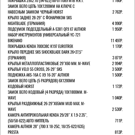
ПОКРЫШКА 29X2.10 (54-622) 00-011089 MTB H.R.T.
1 160Р.
ЗАМОК ВЕЛО ЦЕПЬ 10Х1200ММ НА КЛЮЧЕ С
НАВЕСНЫМ ЗАМКОМ ЧЕРНЫЙ HORST
2 762Р.
КРЫЛО ЗАДНЕЕ 28-29" С ФОНАРИКОМ SKS
NIGHTBLADE. (ГЕРМАНИЯ)
4 990Р.
ПОДСУМОК ПОДСЕДЕЛЬНЫЙ A-S381 QF9 X7 AUTHOR
1 950Р.
НАБОР ИНСТРУМЕНТОВ УНИВЕРСАЛЬНЫЙ YC-721
BIKEHAND
11 497Р.
ПОКРЫШКА KENDA 700Х38С K197 EUROTREK
1 170Р.
КРЫЛО ПЕРЕДНЕЕ SKS SHOCKBLADE DARK 26+27,5"
(ГЕРМАНИЯ)
3 871Р.
КРЫЛЬЯ МЕТАЛЛОПЛАСТИКОВЫЕ 29"Х60 ММ. M-WAVE
2 994Р.
КРЫЛЬЯ VELO 55 CROSS, 26-29" SKS
3 500Р.
ПОДНОЖКА AKS-16A C X9 16-20" AUTHOR
1 500Р.
ЗАМОК ВЕЛО ЦЕПЬ (5 РАЗРЯДОВ) 6Х1200ММ
КОДОВЫЙ HORST
1 172Р.
ЗАМОК ВЕЛО КОДОВЫЙ (4 РАЗРЯДА) 10Х1800ММ. M-
WAVE
1 040Р.
КРЫЛЬЯ РАЗДВИЖНЫЕ 26-29"Х65ММ MUD MAX. M-
WAVE
2 530Р.
КАМЕРА АНТИПРОКОЛЬНАЯ KENDA 29/28" Х 1.9-2.35",
(50/58-622) АВТО НИППЕЛЬ
711Р.
КАМЕРА AUTHOR 28" (700 Х 18-25С, 18/25-622/635)
PRESTA
813Р.