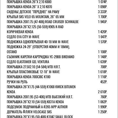
ПОКРЫШКА KENDA 26"Х 2,10 K880
1 074Р.
ПОКРЫШКА KENDA 26" Х 2,10 K870
1 098Р.
СИДЕНЬЕ ДЕТСКОЕ "ПЕРЕДНЕЕ" НА РАМУ
3 333Р.
КРЫЛЬЯ SKS VELO 65 MOUNTAIN, 26" 65 ММ
1 700Р.
ПОКРЫШКА 20X1.75 (47-406) ROAD CRUISER SCHWALBE
1 945Р.
ПОКРЫШКА 26"Х2.125 (56-559) K905 K-RAD
КОРИЧНЕВАЯ KENDA
1 420Р.
СЕДЛО EVA CITY M-WAVE
1 647Р.
ПОДНОЖКА ОДНОПЕРЬЕВАЯ 40-18 ММ M-WAVE
1 570Р.
ПОДНОЖКА 24-29" (ОТВЕРСТИЯ 40ММ И 18ММ),
OSTAND
1 108Р.
СЪЕМНИК КАРЕТКИ-КАРТРИДЖА YC-29BB BIKEHAND
1 148Р.
СЕДЛО ELASTOMER GEL VENTURA
1 639Р.
ПОКРЫШКА 27.5X2.10 (54-584) MTB H.R.T.
708Р.
КРЫЛЬЯ ПЛАСТИКОВЫЕ 12-18" M-WAVE
1 618Р.
ПОКРЫШКА KENDA 700Х38С K180
1 116Р.
РУЧКИ НА РУЛЬ
452Р.
ПОКРЫШКА 26"Х1.75 (44-559) K1068 KWICK BITUMEN
KENDA
2 610Р.
ПОКРЫШКА 20X1.95 (53-406) MTB ВЫСОКИЙ H.R.T.
760Р.
ПОКРЫШКА 26"Х2.10 (54-559) K831A KENDA
1 062Р.
ПОДСУМОК ПОДРАМНЫЙ A-R265 MPP AUTHOR
1 990Р.
ДЕРЖАТЕЛЬ ФЛЯГИ VELOCAGE SKS
1 250Р.
ПОКРЫШКА 20"Х1.95 (50-406) K1047 SMALL BLOCK