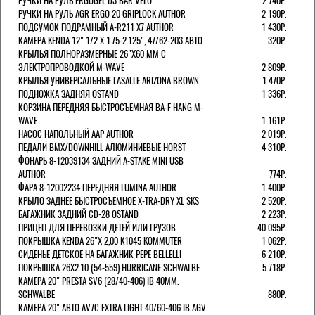
РУЧКИ НА РУЛЬ ERGOGEL D3 BAR VELO
2 740Р.
РУЧКИ НА РУЛЬ AGR ERGO 20 GRIPLOCK AUTHOR
2 190Р.
ПОДСУМОК ПОДРАМНЫЙ A-R211 X7 AUTHOR
1 430Р.
КАМЕРА KENDA 12" 1/2 Х 1.75-2.125", 47/62-203 АВТО
320Р.
КРЫЛЬЯ ПОЛНОРАЗМЕРНЫЕ 26"Х60 ММ С
ЭЛЕКТРОПРОВОДКОЙ M-WAVE
2 809Р.
КРЫЛЬЯ УНИВЕРСАЛЬНЫЕ LASALLE ARIZONA BROWN
1 470Р.
ПОДНОЖКА ЗАДНЯЯ OSTAND
1 336Р.
КОРЗИНА ПЕРЕДНЯЯ БЫСТРОСЪЕМНАЯ BA-F HANG M-
WAVE
1 161Р.
НАСОС НАПОЛЬНЫЙ AAP AUTHOR
2 019Р.
ПЕДАЛИ BMX/DOWNHILL АЛЮМИНИЕВЫЕ HORST
4 310Р.
ФОНАРЬ 8-12039134 ЗАДНИЙ A-STAKE MINI USB
AUTHOR
774Р.
ФАРА 8-12002234 ПЕРЕДНЯЯ LUMINA AUTHOR
1 400Р.
КРЫЛО ЗАДНЕЕ БЫСТРОСЪЕМНОЕ X-TRA-DRY XL SKS
2 520Р.
БАГАЖНИК ЗАДНИЙ CD-28 OSTAND
2 223Р.
ПРИЦЕП ДЛЯ ПЕРЕВОЗКИ ДЕТЕЙ ИЛИ ГРУЗОВ
40 095Р.
ПОКРЫШКА KENDA 26"Х 2,00 K1045 KOMMUTER
1 062Р.
СИДЕНЬЕ ДЕТСКОЕ НА БАГАЖНИК PEPE BELLELLI
6 210Р.
ПОКРЫШКА 26X2.10 (54-559) HURRICANE SCHWALBE
5 718Р.
КАМЕРА 20" PRESTA SV6 (28/40-406) IB 40MM.
SCHWALBE
880Р.
КАМЕРА 20" АВТО AV7C EXTRA LIGHT 40/60-406 IB AGV