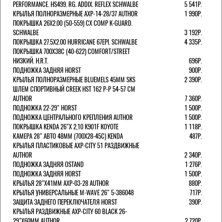
PERFORMANCE. HS499. RG. ADDIX. REFLEX SCHWALBE
5 541Р.
КРЫЛЬЯ ПОЛНОРАЗМЕРНЫЕ AXP-14-28/37 AUTHOR
1 990Р.
ПОКРЫШКА 26X2.00 (50-559) CX COMP K-GUARD.
SCHWALBE
3 192Р.
ПОКРЫШКА 27.5X2.00 HURRICANE 67EPI. SCHWALBE
4 335Р.
ПОКРЫШКА 700X38С (40-622) COMFORT/STREET
НИЗКИЙ. H.R.T.
696Р.
ПОДНОЖКА ЗАДНЯЯ HORST
900Р.
КРЫЛЬЯ ПОЛНОРАЗМЕРНЫЕ BLUEMELS 45MM SKS
2 390Р.
ШЛЕМ СПОРТИВНЫЙ CREEK HST 162 Р-Р 54-57 СМ
AUTHOR
7 360Р.
ПОДНОЖКА 22-29" HORST
1 500Р.
ПОДНОЖКА ЦЕНТРАЛЬНОГО КРЕПЛЕНИЯ AUTHOR
1 500Р.
ПОКРЫШКА KENDA 26"Х 2,10 K901F KOYOTE
1 118Р.
КАМЕРА 28" АВТО 48ММ (700Х28-45С) KENDA
487Р.
КРЫЛЬЯ ПЛАСТИКОВЫЕ AXP-CITY 51 РАЗДВИЖНЫЕ
AUTHOR
2 340Р.
ПОДНОЖКА ЗАДНЯЯ OSTAND
1 276Р.
ПОДНОЖКА ЗАДНЯЯ HORST
1 500Р.
КРЫЛЬЯ 28"Х41ММ AXP-03-28 AUTHOR
880Р.
КРЫЛЬЯ УНИВЕРСАЛЬНЫЕ M-WAVE 26" 5-386048
717Р.
ЗАЩИТА ЗАДНЕГО ПЕРЕКЛЮЧАТЕЛЯ HORST
390Р.
КРЫЛЬЯ РАЗДВИЖНЫЕ AXP-CITY 60 BLACK 26-
29"Х60ММ AUTHOR
2 720Р.