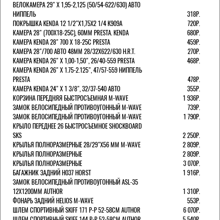
ВЕЛОКАМЕРА 29" X 1,95-2,125 (50/54-622/630) АВТО
НИППЕЛЬ
318Р.
ПОКРЫШКА KENDA 12 1/2"Х1,75X2 1/4 K909A
720Р.
КАМЕРА 28" (700Х18-25С), 60ММ PRESTA. KENDA
680Р.
КАМЕРА KENDA 28" 700 Х 18-25С PRESTA
459Р.
КАМЕРА 28"/700 АВТО 48ММ 28/32Х622/630 H.R.T.
270Р.
КАМЕРА KENDA 26" Х 1,00-1,50", 26/40-559 PRESTA
468Р.
КАМЕРА KENDA 26" Х 1.75-2.125", 47/57-559 НИППЕЛЬ
PRESTA
478Р.
КАМЕРА KENDA 24" Х 1 3/8", 32/37-540 АВТО
355Р.
КОРЗИНА ПЕРЕДНЯЯ БЫСТРОСЪЕМНАЯ M-WAVE
1 936Р.
ЗАМОК ВЕЛОСИПЕДНЫЙ ПРОТИВОУГОННЫЙ M-WAVE
739Р.
ЗАМОК ВЕЛОСИПЕДНЫЙ ПРОТИВОУГОННЫЙ M-WAVE
1 790Р.
КРЫЛО ПЕРЕДНЕЕ 26 БЫСТРОСЪЕМНОЕ SHOCKBOARD
SKS
2 250Р.
КРЫЛЬЯ ПОЛНОРАЗМЕРНЫЕ 28/29"Х56 ММ M-WAVE
2 809Р.
КРЫЛЬЯ ПОЛНОРАЗМЕРНЫЕ
2 809Р.
КРЫЛЬЯ ПОЛНОРАЗМЕРНЫЕ
3 070Р.
БАГАЖНИК ЗАДНИЙ H037 HORST
1 916Р.
ЗАМОК ВЕЛОСИПЕДНЫЙ ПРОТИВОУГОННЫЙ ASL-35
12Х1200ММ AUTHOR
1 310Р.
ФОНАРЬ ЗАДНИЙ HELIOS M-WAVE
553Р.
ШЛЕМ СПОРТИВНЫЙ SKIFF 171 Р-Р 52-58СМ AUTHOR
6 070Р.
ШЛЕМ СПОРТИВНЫЙ SKIFF 144 Р-Р 52-58СМ AUTHOR
5 540Р.