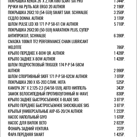
ПОКРЫШКА KENDA 26"Х 2,10K1080 SLANT SIX PRO
1 344Р.
РУЧКИ НА РУЛЬ AGR ERGO 20 AUTHOR
2 190Р.
ПОКРЫШКА 26X2.10 (54-559) SMART SAM. SCHWALBE
3 250Р.
СЕДЛО DONNA. AUTHOR
3 170Р.
ШЛЕМ PULSE LED X8 171 Р-Р 58-61 СМ AUTHOR
5 710Р.
ПОКРЫШКА 26X2.00 (50-559) MARATHON PLUS, СУПЕР
АНТИПРОКОЛ, SCHWALBE
6 390Р.
СМАЗКА 100МЛ TF2 PERFORMANCE CHAIN LUBRICANT
WELDTITE
786Р.
КРЫЛО ПЕРЕДНЕЕ X-BOW QR. AUTHOR
1 428Р.
КРЫЛО ЗАДНЕЕ X-BOW AUTHOR
1 428Р.
ШЛЕМ ПОДРОСТКОВЫЙ TRIGGER 174 Р-Р 54-58СМ
AUTHOR
2 990Р.
ШЛЕМ СПОРТИВНЫЙ SKIFF 171 Р-Р 58-62СМ AUTHOR
7 070Р.
ПОКРЫШКА 280 X 65-203 СЛИК. HOTA
525Р.
КАМЕРА 26" X 2,125-2,3 (54/58-559), АВТО НИППЕЛЬ
343Р.
ЗАМОК ВЕЛОСИПЕДНЫЙ ПРОТИВОУГОННЫЙ M-WAVE
830Р.
КРЫЛО ЗАДНЕЕ БЫСТРОСЪЕМНОЕ X-BLADE SKS
3 871Р.
КРЫЛО ПЕРЕДНЕЕ БЫСТРОСЪЕМНОЕ SHOCKBLADE SKS
3 871Р.
КРЫЛЬЯ УНИВЕРСАЛЬНЫЕ AXP-65-20/24 AUTHOR
1 222Р.
НАСОС НАПОЛЬНЫЙ GIYO
1 670Р.
НАСОС ДЛЯ ВИЛОК ВЕТО
2 822Р.
ФОНАРЬ ЗАДНИЙ VENTURA
237Р.
ФАРА ПЕРЕДНЯЯ SMART
1 425Р.