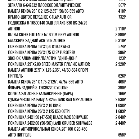
ЗЕРКАЛО 6-647332 ПЛОСКОЕ ЭЛЛИПТИЧЕСКОЕ
867Р.
КАМЕРА KENDA 26" Х 2.125-2.35", 50/60-559 АВТО
418Р.
КРЫЛО-ЩИТОК ПЕРЕДНЕЕ X-FLAP AUTHOR
732Р.
ПОДНОЖКА 8-16500140 ЗАДНЯЯ AKS-530 RS-24/29
AUTHOR
2 110Р.
ШЛЕМ CREEK FULLFACE 57-60СМ GREY AUTHOR
8 990Р.
БАГАЖНИК ЗАДНИЙ ACR-20N AUTHOR
5 310Р.
ПОКРЫШКА KENDA 16"Х1,50 K193 KWEST
574Р.
ПОКРЫШКА KENDA 26"Х1,75 K197 EUROTREK
986Р.
ЗВОНОК АЛЮМИНИЙ/ПЛАСТИК "ДИНГ-ДОН"
123Р.
ПОКРЫШКА 29"Х2,00 SPEED MASTER П/СЛИК AUTHOR
2 920Р.
КАМЕРА AUTHOR 27,5" Х 1.75-2.35", 47/60-584 СПОРТ
НИППЕЛЬ
626Р.
КАМЕРА KENDA 26" Х 1.75-2.125", 47/57-559 АВТО
468Р.
ФОНАРЬ ЗАДНИЙ 8-12039220 CYCLONE
390Р.
КОЛЕСА ЗАПАСНЫЕ БАЛАНСИРНЫЕ (ПАРА)
166Р.
CУМКА-ЧЕХОЛ НА РАМУ A-R255 TANK BAG MPP AUTHOR
2 630Р.
ПОКРЫШКА KENDA 26"Х 2,10 K848
1 098Р.
ПОКРЫШКА KENDA 26"Х 2,125 K50 60TPI
1 689Р.
ПОКРЫШКА 24X1.90 (47-507) BLACK JACK SCHWALBE
2 040Р.
ПОКРЫШКА 24X2.00 (50-507) LAND CRUISER SCHWALBE
2 440Р.
КАМЕРА АНТИПРОКОЛЬНАЯ KENDA 28" 700 Х 28-45C
АВТО НИППЕЛЬ
658Р.