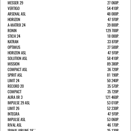
MESSER 29
27 060Р.
VERTIGO
54 410Р.
ARSENAL ASL
48 000Р.
HORIZON
47 970Р.
A-MATRIX 24
39 800Р.
RONIN
129 700Р.
STICH 24
18 000Р.
KATRAN
33 870Р.
OPTIMUS
27 500Р.
HORIZON ASL
47 970Р.
SOLUTION ASL
58 410Р.
MISSION
89 380Р.
COMPACT ASL
36 720Р.
SPIRIT ASL
81 190Р.
LIMIT 24
50 240Р.
RECORD 20
35 570Р.
COMPACT
35 720Р.
AURA XR 3
121 460Р.
IMPULSE 29 ASL
53 010Р.
LIMIT 26
52 230Р.
INTEGRA
47 970Р.
IMPULSE ASL
53 060Р.
RIVAL ASL
46 170Р.
!РАМА! AIRLINE 18''
25 120Р.