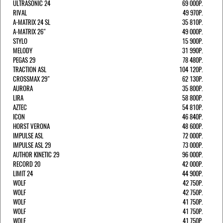
ULTRASONIC 24
69 000Р.
RIVAL
49 970Р.
A-MATRIX 24 SL
35 810Р.
A-MATRIX 26"
49 000Р.
STYLO
15 900Р.
MELODY
31 990Р.
PEGAS 29
78 480Р.
TRACTION ASL
104 120Р.
CROSSMAX 29"
62 130Р.
AURORA
35 800Р.
LIRA
58 800Р.
AZTEC
54 810Р.
ICON
46 840Р.
HORST VERONA
48 600Р.
IMPULSE ASL
72 000Р.
IMPULSE ASL 29
73 000Р.
AUTHOR KINETIC 29
96 000Р.
RECORD 20
42 000Р.
LIMIT 24
44 900Р.
WOLF
42 750Р.
WOLF
42 750Р.
WOLF
41 750Р.
WOLF
41 750Р.
WOLF
41 750Р.