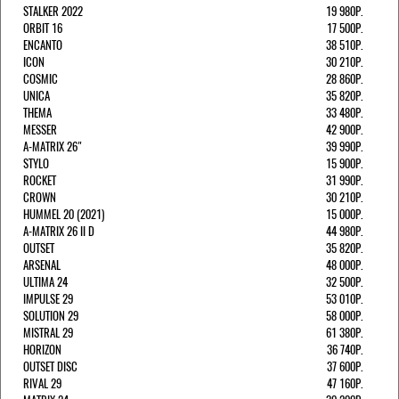
STALKER 2022
19 980Р.
ORBIT 16
17 500Р.
ENCANTO
38 510Р.
ICON
30 210Р.
COSMIC
28 860Р.
UNICA
35 820Р.
THEMA
33 480Р.
MESSER
42 900Р.
A-MATRIX 26"
39 990Р.
STYLO
15 900Р.
ROCKET
31 990Р.
CROWN
30 210Р.
HUMMEL 20 (2021)
15 000Р.
A-MATRIX 26 II D
44 980Р.
OUTSET
35 820Р.
ARSENAL
48 000Р.
ULTIMA 24
32 500Р.
IMPULSE 29
53 010Р.
SOLUTION 29
58 000Р.
MISTRAL 29
61 380Р.
HORIZON
36 740Р.
OUTSET DISC
37 600Р.
RIVAL 29
47 160Р.