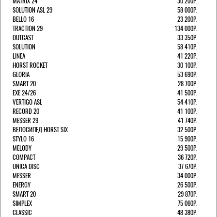
MATRIX 24
30 200Р.
SOLUTION ASL 29
58 000Р.
BELLO 16
23 200Р.
TRACTION 29
134 000Р.
OUTCAST
33 350Р.
SOLUTION
58 410Р.
LINEA
41 220Р.
HORST ROCKET
30 100Р.
GLORIA
53 690Р.
SMART 20
28 700Р.
EXE 24/26
41 500Р.
VERTIGO ASL
54 410Р.
RECORD 20
41 100Р.
MESSER 29
41 740Р.
ВЕЛОСИПЕД HORST SIX
32 500Р.
STYLO 16
15 900Р.
MELODY
29 500Р.
COMPACT
36 720Р.
UNICA DISC
37 670Р.
MESSER
34 000Р.
ENERGY
26 500Р.
SMART 20
29 870Р.
SIMPLEX
75 060Р.
CLASSIC
48 380Р.