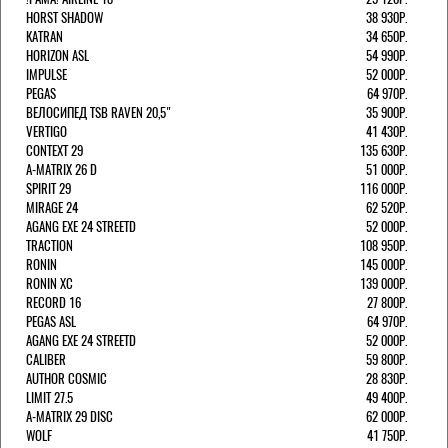
HORST SHADOW
38 930Р.
KATRAN
34 650Р.
HORIZON ASL
54 990Р.
IMPULSE
52 000Р.
PEGAS
64 970Р.
ВЕЛОСИПЕД TSB RAVEN 20,5"
35 900Р.
VERTIGO
41 430Р.
CONTEXT 29
135 630Р.
A-MATRIX 26 D
51 000Р.
SPIRIT 29
116 000Р.
MIRAGE 24
62 520Р.
AGANG EXE 24 STREETD
52 000Р.
TRACTION
108 950Р.
RONIN
145 000Р.
RONIN XC
139 000Р.
RECORD 16
27 800Р.
PEGAS ASL
64 970Р.
AGANG EXE 24 STREETD
52 000Р.
CALIBER
59 800Р.
AUTHOR COSMIC
28 830Р.
LIMIT 27.5
49 400Р.
A-MATRIX 29 DISC
62 000Р.
WOLF
41 750Р.