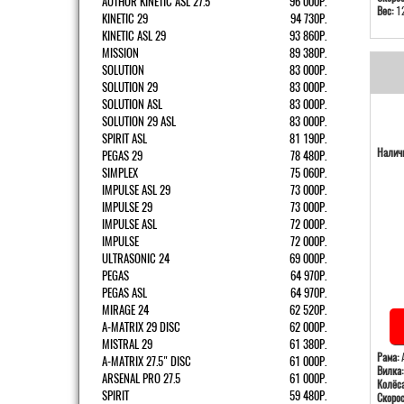
AUTHOR KINETIC ASL 27.5
96 000Р.
Вес:
12
KINETIC 29
94 730Р.
KINETIC ASL 29
93 860Р.
MISSION
89 380Р.
SOLUTION
83 000Р.
SOLUTION 29
83 000Р.
SOLUTION ASL
83 000Р.
SOLUTION 29 ASL
83 000Р.
SPIRIT ASL
81 190Р.
Наличи
PEGAS 29
78 480Р.
SIMPLEX
75 060Р.
IMPULSE ASL 29
73 000Р.
IMPULSE 29
73 000Р.
IMPULSE ASL
72 000Р.
IMPULSE
72 000Р.
ULTRASONIC 24
69 000Р.
PEGAS
64 970Р.
PEGAS ASL
64 970Р.
MIRAGE 24
62 520Р.
A-MATRIX 29 DISC
62 000Р.
MISTRAL 29
61 380Р.
Рама:
А
A-MATRIX 27.5" DISC
61 000Р.
Вилка:
ARSENAL PRO 27.5
61 000Р.
Колёса
SPIRIT
59 480Р.
Скорос