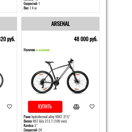
Скоростей:
1
Вес:
7.4 кг
ARSENAL
820 pуб.
48 000 pуб.
Наличие:
в наличии
КУПИТЬ
Рама:
hydroformed alloy 6061 27.5"
Вилка:
RST Gila 27.5 T (100 mm)
Колёса:
5"
Скоростей:
24