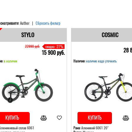
сматриваете:
Author |
Сбросить фильтр
STYLO
COSMIC
22990 pуб.
скидка -31%
28 
15 900 pуб.
е:
в наличии
Наличие:
наличие надо уточнить
КУПИТЬ
КУПИТЬ
люминиевый сплав 6061
Рама:
Алюминий 6061 20"