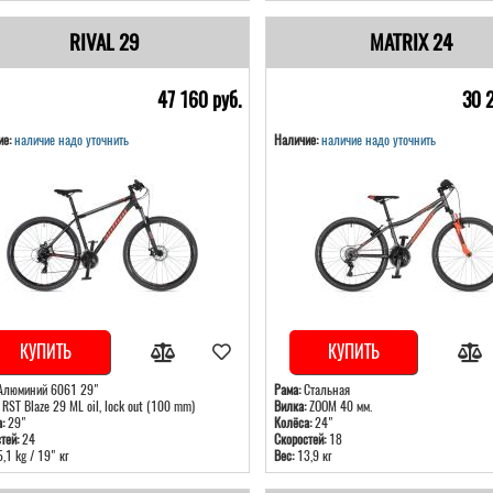
RIVAL 29
MATRIX 24
47 160 pуб.
30 
е:
наличие надо уточнить
Наличие:
наличие надо уточнить
КУПИТЬ
КУПИТЬ
люминий 6061 29"
Рама:
Стальная
RST Blaze 29 ML oil, lock out (100 mm)
Вилка:
ZOOM 40 мм.
:
29"
Колёса:
24"
тей:
24
Скоростей:
18
,1 kg / 19" кг
Вес:
13,9 кг