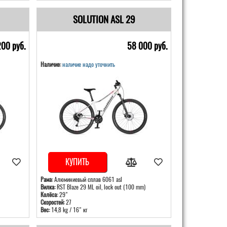
SOLUTION ASL 29
200 pуб.
58 000 pуб.
Наличие:
наличие надо уточнить
КУПИТЬ
Рама:
Алюминиевый сплав 6061 asl
Вилка:
RST Blaze 29 ML oil, lock out (100 mm)
Колёса:
29"
Скоростей:
27
Вес:
14,8 kg / 16" кг