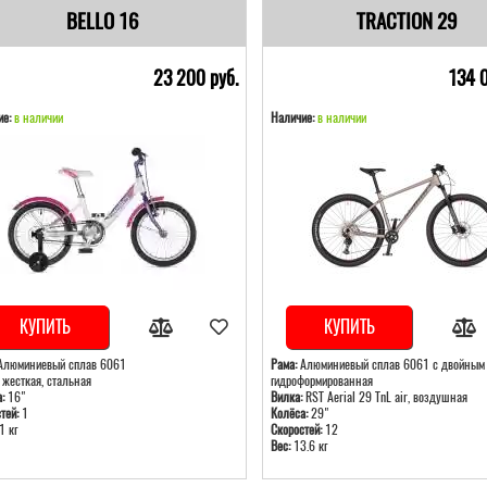
BELLO 16
TRACTION 29
23 200 pуб.
134 
е:
в наличии
Наличие:
в наличии
КУПИТЬ
КУПИТЬ
люминиевый сплав 6061
Рама:
Алюминиевый сплав 6061 с двойным б
жесткая, стальная
гидроформированная
:
16"
Вилка:
RST Aerial 29 TnL air, воздушная
тей:
1
Колёса:
29"
1 кг
Скоростей:
12
Вес:
13.6 кг