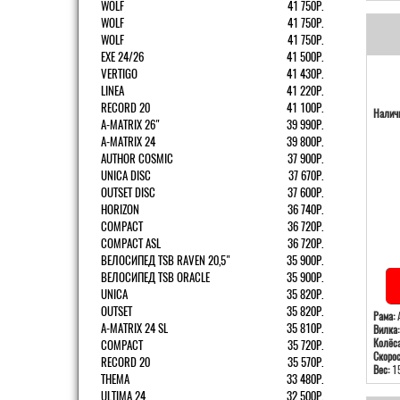
WOLF
41 750Р.
WOLF
41 750Р.
WOLF
41 750Р.
EXE 24/26
41 500Р.
VERTIGO
41 430Р.
LINEA
41 220Р.
RECORD 20
41 100Р.
Наличи
A-MATRIX 26"
39 990Р.
A-MATRIX 24
39 800Р.
AUTHOR COSMIC
37 900Р.
UNICA DISC
37 670Р.
OUTSET DISC
37 600Р.
HORIZON
36 740Р.
COMPACT
36 720Р.
COMPACT ASL
36 720Р.
ВЕЛОСИПЕД TSB RAVEN 20,5"
35 900Р.
ВЕЛОСИПЕД TSB ORACLE
35 900Р.
UNICA
35 820Р.
OUTSET
35 820Р.
Рама:
А
A-MATRIX 24 SL
35 810Р.
Вилка:
Колёса
COMPACT
35 720Р.
Скорос
RECORD 20
35 570Р.
Вес:
15
THEMA
33 480Р.
ULTIMA 24
32 500Р.