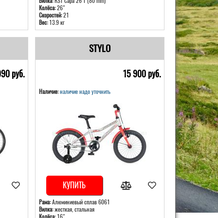
Вилка:
RST Capa 26 T (80 mm)
Колёса:
26"
Скоростей:
21
Вес:
13.9 кг
STYLO
990 pуб.
15 900 pуб.
Наличие:
наличие надо уточнить
КУПИТЬ
Рама:
Алюминиевый сплав 6061
Вилка:
жесткая, стальная
Колёса:
16"