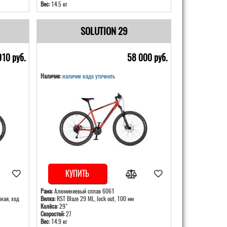
Вес:
14.5 кг
SOLUTION 29
010 pуб.
58 000 pуб.
Наличие:
наличие надо уточнить
КУПИТЬ
Рама:
Алюминиевый сплав 6061
ная, ход
Вилка:
RST Blaze 29 ML, lock out, 100 мм
Колёса:
29"
Скоростей:
27
Вес:
14.9 кг