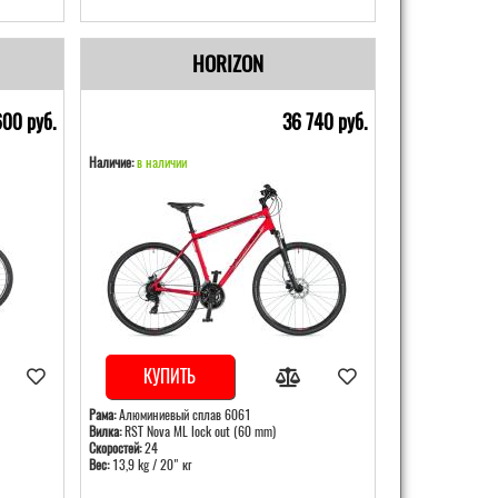
HORIZON
600 pуб.
36 740 pуб.
Наличие:
в наличии
КУПИТЬ
Рама:
Алюминиевый сплав 6061
Вилка:
RST Nova ML lock out (60 mm)
Скоростей:
24
Вес:
13,9 kg / 20" кг