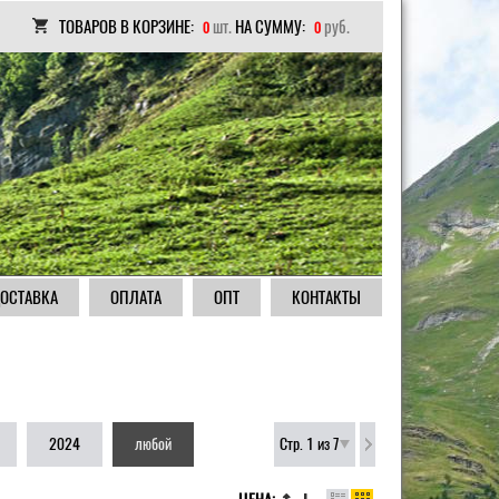
ТОВАРОВ В КОРЗИНЕ:
шт.
НА СУММУ:
руб.
0
0
ОСТАВКА
ОПЛАТА
ОПТ
КОНТАКТЫ
2024
любой
Стр. 1 из 7
|
|