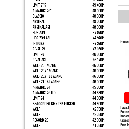
LIMIT 27.5
49 400Р.
A-MATRIX 26"
49 000Р.
CLASSIC
48 380Р.
ARSENAL
48 000Р.
ARSENAL ASL
48 000Р.
HORIZON
47 970Р.
HORIZON ASL
47 970Р.
Наличи
INTEGRA
47 970Р.
RIVAL 29
47 160Р.
LIMIT 26
46 900Р.
RIVAL ASL
46 170Р.
WOLF 20" AGANG
46 000Р.
WOLF 20,7" AGANG
46 000Р.
WOLF 20,7" BL AGANG
46 000Р.
WOLF 21" BL AGANG
46 000Р.
A-MATRIX 24
45 900Р.
A-MATRIX 26 II D
44 980Р.
LIMIT 24
44 900Р.
ВЕЛОСИПЕД BMX TSB FLICKER
44 900Р.
Рама:
h
WOLF
42 750Р.
Вилка:
WOLF
42 750Р.
Колёса
RECORD 20
42 000Р.
Скорос
Вес:
14
WOLF
41 750Р.