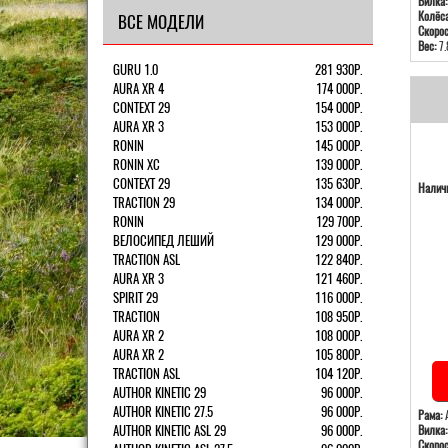
Вилка:
Колёса
ВСЕ МОДЕЛИ
Скорос
Вес:
7.
GURU 1.0
281 930Р.
AURA XR 4
174 000Р.
CONTEXT 29
154 000Р.
AURA XR 3
153 000Р.
RONIN
145 000Р.
RONIN XC
139 000Р.
CONTEXT 29
135 630Р.
Наличи
TRACTION 29
134 000Р.
RONIN
129 700Р.
ВЕЛОСИПЕД ЛЕШИЙ
129 000Р.
TRACTION ASL
122 840Р.
AURA XR 3
121 460Р.
SPIRIT 29
116 000Р.
TRACTION
108 950Р.
AURA XR 2
108 000Р.
AURA XR 2
105 800Р.
TRACTION ASL
104 120Р.
AUTHOR KINETIC 29
96 000Р.
AUTHOR KINETIC 27.5
96 000Р.
Рама:
А
AUTHOR KINETIC ASL 29
96 000Р.
Вилка:
Скорос