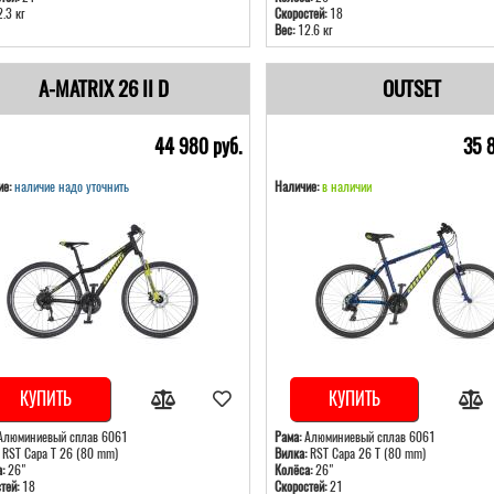
.3 кг
Скоростей:
18
Вес:
12.6 кг
A-MATRIX 26 II D
OUTSET
44 980 pуб.
35 
е:
наличие надо уточнить
Наличие:
в наличии
КУПИТЬ
КУПИТЬ
люминиевый сплав 6061
Рама:
Алюминиевый сплав 6061
RST Capa T 26 (80 mm)
Вилка:
RST Capa 26 T (80 mm)
:
26"
Колёса:
26"
тей:
18
Скоростей:
21