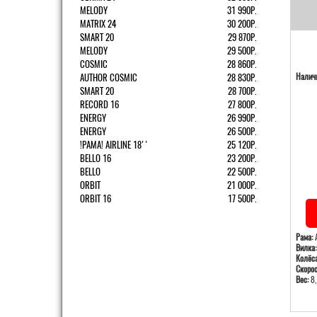
MELODY
31 990Р.
MATRIX 24
30 200Р.
SMART 20
29 870Р.
MELODY
29 500Р.
COSMIC
28 860Р.
AUTHOR COSMIC
28 830Р.
Наличи
SMART 20
28 700Р.
RECORD 16
27 800Р.
ENERGY
26 990Р.
ENERGY
26 500Р.
!РАМА! AIRLINE 18''
25 120Р.
BELLO 16
23 200Р.
BELLO
22 500Р.
ORBIT
21 000Р.
ORBIT 16
17 500Р.
Рама:
А
Вилка:
Колёса
Скорос
Вес:
8,