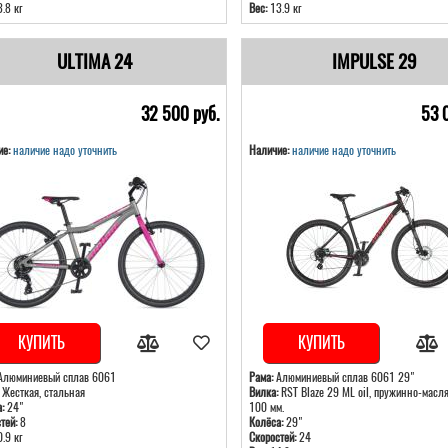
.8 кг
Вес:
13.9 кг
ULTIMA 24
IMPULSE 29
32 500 pуб.
53 
е:
наличие надо уточнить
Наличие:
наличие надо уточнить
КУПИТЬ
КУПИТЬ
люминиевый сплав 6061
Рама:
Алюминиевый сплав 6061 29"
Жесткая, стальная
Вилка:
RST Blaze 29 ML oil, пружинно-масля
:
24"
100 мм.
тей:
8
Колёса:
29"
.9 кг
Скоростей:
24