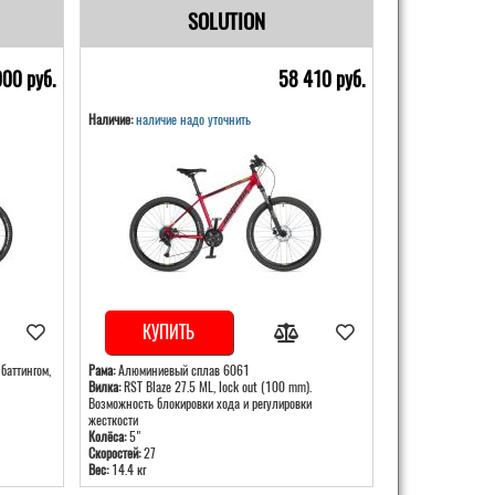
SOLUTION
000 pуб.
58 410 pуб.
Наличие:
наличие надо уточнить
КУПИТЬ
аттингом,
Рама:
Алюминиевый сплав 6061
Вилка:
RST Blaze 27.5 ML, lock out (100 mm).
Возможность блокировки хода и регулировки
жесткости
Колёса:
5"
Скоростей:
27
Вес:
14.4 кг