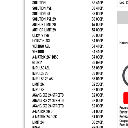
SOLUTION
58 410Р.
Вес:
13
SOLUTION ASL
58 410Р.
SOLUTION 29
58 000Р.
SOLUTION ASL 29
58 000Р.
AUTHOR LIMIT 29
57 000Р.
AUTHOR LIMIT 29
57 000Р.
ULT24 S TSB
56 000Р.
HORIZON ASL
54 990Р.
Наличи
VERTIGO ASL
54 410Р.
VERTIGO
54 410Р.
A-MATRIX 26" DISC
54 000Р.
GLORIA
53 690Р.
IMPULSE ASL
53 060Р.
IMPULSE 29
53 010Р.
IMPULSE 29 ASL
53 010Р.
LIMIT 26
52 230Р.
IMPULSE
52 000Р.
AGANG EXE 24 STREETD
52 000Р.
AGANG EXE 24 STREETD
52 000Р.
AGANG EXE 24 STREETD
52 000Р.
Рама:
А
A-MATRIX 26 D
51 000Р.
Вилка:
A-MATRIX 24 DISC
51 000Р.
Колёса
Скорос
LIMIT 24
50 240Р.
Вес:
10
RIVAL
49 970Р.