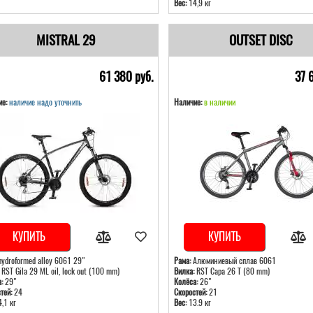
Вес:
14,9 кг
MISTRAL 29
OUTSET DISC
61 380 pуб.
37 
е:
наличие надо уточнить
Наличие:
в наличии
КУПИТЬ
КУПИТЬ
ydroformed alloy 6061 29"
Рама:
Алюминиевый сплав 6061
RST Gila 29 ML oil, lock out (100 mm)
Вилка:
RST Capa 26 T (80 mm)
:
29"
Колёса:
26"
тей:
24
Скоростей:
21
,1 кг
Вес:
13.9 кг