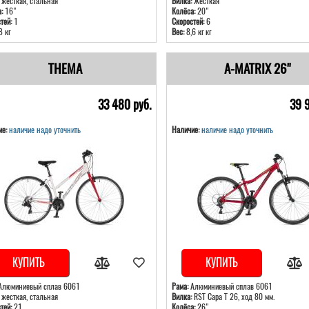
жесткая, стальная
Вилка:
Жесткая
:
16"
Колёса:
20"
тей:
1
Скоростей:
6
8 кг
Вес:
8,6 кг кг
THEMA
A-MATRIX 26"
33 480 pуб.
39 
е:
наличие надо уточнить
Наличие:
наличие надо уточнить
КУПИТЬ
КУПИТЬ
люминиевый сплав 6061
Рама:
Алюминиевый сплав 6061
жесткая, стальная
Вилка:
RST Capa T 26, ход 80 мм.
тей:
21
Колёса:
26"