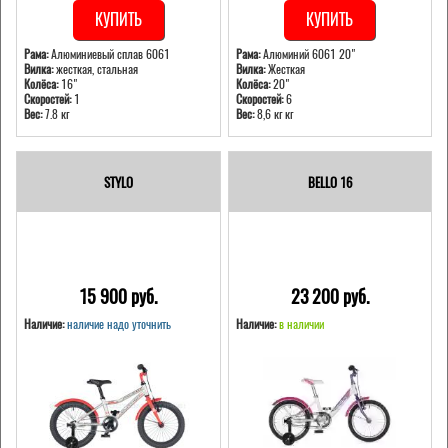
КУПИТЬ
КУПИТЬ
Рама:
Алюминиевый сплав 6061
Рама:
Алюминий 6061 20"
Вилка:
жесткая, стальная
Вилка:
Жесткая
Колёса:
16"
Колёса:
20"
Скоростей:
1
Скоростей:
6
Вес:
7.8 кг
Вес:
8,6 кг кг
STYLO
BELLO 16
15 900 pуб.
23 200 pуб.
Наличие:
наличие надо уточнить
Наличие:
в наличии