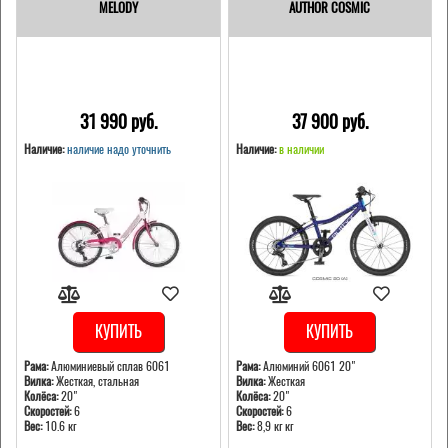
MELODY
AUTHOR COSMIC
31 990 pуб.
37 900 pуб.
Наличие:
наличие надо уточнить
Наличие:
в наличии
КУПИТЬ
КУПИТЬ
Рама:
Алюминиевый сплав 6061
Рама:
Алюминий 6061 20"
Вилка:
Жесткая, стальная
Вилка:
Жесткая
Колёса:
20"
Колёса:
20"
Скоростей:
6
Скоростей:
6
Вес:
10.6 кг
Вес:
8,9 кг кг