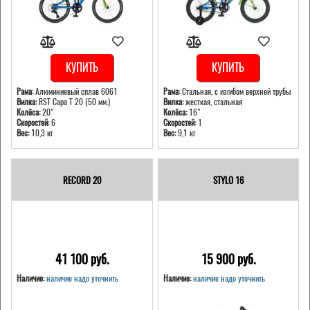
КУПИТЬ
КУПИТЬ
Рама:
Алюминиевый сплав 6061
Рама:
Стальная, с изгибом верхней трубы
Вилка:
RST Capa T 20 (50 мм.)
Вилка:
жесткая, стальная
Колёса:
20"
Колёса:
16"
Скоростей:
6
Скоростей:
1
Вес:
10,3 кг
Вес:
9,1 кг
RECORD 20
STYLO 16
41 100 pуб.
15 900 pуб.
Наличие:
наличие надо уточнить
Наличие:
наличие надо уточнить