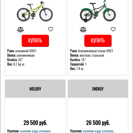
КУПИТЬ
КУПИТЬ
Рама:
алюминий 6061
Рама:
Алюминиевый сплав 6061
Вилка:
алюминиевая
Вилка:
жесткая, стальная
Колёса:
20"
Колёса:
16"
Вес:
8,7 kg кг
Скоростей:
1
Вес:
7.4 кг
MELODY
ENERGY
29 500 pуб.
26 500 pуб.
Наличие:
наличие надо уточнить
Наличие:
наличие надо уточнить