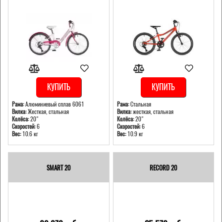
КУПИТЬ
КУПИТЬ
Рама:
Алюминиевый сплав 6061
Рама:
Стальная
Вилка:
Жесткая, стальная
Вилка:
жесткая, стальная
Колёса:
20"
Колёса:
20"
Скоростей:
6
Скоростей:
6
Вес:
10.6 кг
Вес:
10.9 кг
SMART 20
RECORD 20