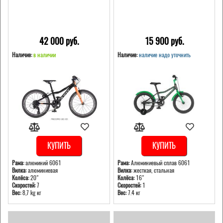
42 000 pуб.
15 900 pуб.
Наличие:
в наличии
Наличие:
наличие надо уточнить
КУПИТЬ
КУПИТЬ
Рама:
алюминий 6061
Рама:
Алюминиевый сплав 6061
Вилка:
алюминиевая
Вилка:
жесткая, стальная
Колёса:
20"
Колёса:
16"
Скоростей:
7
Скоростей:
1
Вес:
8,7 kg кг
Вес:
7.4 кг