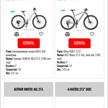
КУПИТЬ
КУПИТЬ
Рама:
Алюминиевый сплав 6061 ASL
Рама:
Alloy 6061 27.5"
геометрия
Вилка:
RST Blaze 27.5 TnL, lock out (100
Вилка:
Suntour XCM32 NLO 27.5 (100 mm
mm)
ход)
Колёса:
5"
Колёса:
5"
Скоростей:
12
Скоростей:
10
Вес:
14.5 кг
Вес:
13,7 кг
AUTHOR KINETIC ASL 27.5
A-MATRIX 27.5" DISC