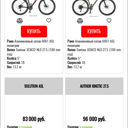
КУПИТЬ
КУПИТЬ
Рама:
Алюминиевый сплав 6061 ASL
Рама:
Алюминиевый сплав 6061 ASL
геометрия
геометрия
Вилка:
Suntour XCM32 NLO 27.5 (100 mm
Вилка:
Suntour XCM32 NLO 27.5 (100 mm
ход)
ход)
Колёса:
5"
Колёса:
5"
Скоростей:
18
Скоростей:
10
Вес:
13,7 кг
Вес:
13,7 кг
SOLUTION ASL
AUTHOR KINETIC 27.5
83 000 pуб.
96 000 pуб.
Наличие:
в наличии
Наличие:
в наличии