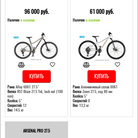
96 000 pуб.
61 000 pуб.
Наличие:
в наличии
Наличие:
в наличии
КУПИТЬ
КУПИТЬ
Рама:
Alloy 6061 27.5"
Рама:
Алюминиевый сплав 6061
Вилка:
RST Blaze 27.5 TnL, lock out (100
Вилка:
Zoom 27.5, ход 80 мм.
mm)
Колёса:
5"
Колёса:
5"
Скоростей:
8
Скоростей:
12
Вес:
13,3 кг
Вес:
14.5 кг
ARSENAL PRO 27.5