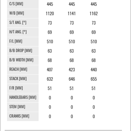
C/S [MM]
445
445
445
W/B [MM]
1120
1141
1162
S/T ANG. [°]
73
73
73
H/T ANG. [°]
69
69
69
F/L [MM]
510
510
510
B/B DROP [MM]
63
63
63
B/B WIDTH [MM]
68
68
68
REACH [MM]
407
423
440
STACK [MM]
632
646
655
F/R [MM]
51
51
51
HANDLEBARS [MM]
0
0
0
STEM [MM]
0
0
0
CRANKS [MM]
0
0
0