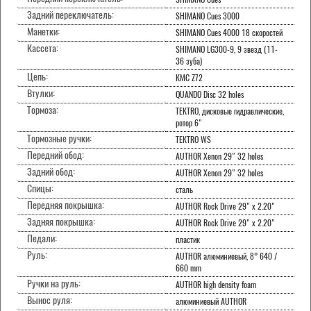
Задний переключатель:
SHIMANO Cues 3000
Манетки:
SHIMANO Cues 4000 18 скоростей
Кассета:
SHIMANO LG300-9, 9 звезд (11-
36 зуба)
Цепь:
KMC Z72
Втулки:
QUANDO Disc 32 holes
Тормоза:
TEKTRO, дисковые гидравлические,
ротор 6"
Тормозные ручки:
TEKTRO WS
Передний обод:
AUTHOR Xenon 29" 32 holes
Задний обод:
AUTHOR Xenon 29" 32 holes
Спицы:
сталь
Передняя покрышка:
AUTHOR Rock Drive 29" x 2.20"
Задняя покрышка:
AUTHOR Rock Drive 29" x 2.20"
Педали:
пластик
Руль:
AUTHOR алюминиевый, 8° 640 /
660 mm
Ручки на руль:
AUTHOR high density foam
Вынос руля:
алюминиевый AUTHOR