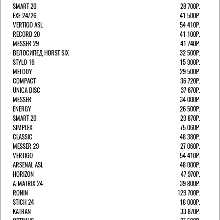
SMART 20
28 700Р.
EXE 24/26
41 500Р.
VERTIGO ASL
54 410Р.
RECORD 20
41 100Р.
MESSER 29
41 740Р.
ВЕЛОСИПЕД HORST SIX
32 500Р.
STYLO 16
15 900Р.
MELODY
29 500Р.
COMPACT
36 720Р.
UNICA DISC
37 670Р.
MESSER
34 000Р.
ENERGY
26 500Р.
SMART 20
29 870Р.
SIMPLEX
75 060Р.
CLASSIC
48 380Р.
MESSER 29
27 060Р.
VERTIGO
54 410Р.
ARSENAL ASL
48 000Р.
HORIZON
47 970Р.
A-MATRIX 24
39 800Р.
RONIN
129 700Р.
STICH 24
18 000Р.
KATRAN
33 870Р.