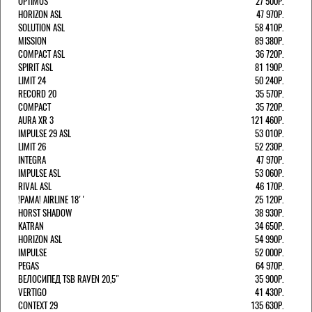
OPTIMUS
27 500Р.
HORIZON ASL
47 970Р.
SOLUTION ASL
58 410Р.
MISSION
89 380Р.
COMPACT ASL
36 720Р.
SPIRIT ASL
81 190Р.
LIMIT 24
50 240Р.
RECORD 20
35 570Р.
COMPACT
35 720Р.
AURA XR 3
121 460Р.
IMPULSE 29 ASL
53 010Р.
LIMIT 26
52 230Р.
INTEGRA
47 970Р.
IMPULSE ASL
53 060Р.
RIVAL ASL
46 170Р.
!РАМА! AIRLINE 18''
25 120Р.
HORST SHADOW
38 930Р.
KATRAN
34 650Р.
HORIZON ASL
54 990Р.
IMPULSE
52 000Р.
PEGAS
64 970Р.
ВЕЛОСИПЕД TSB RAVEN 20,5"
35 900Р.
VERTIGO
41 430Р.
CONTEXT 29
135 630Р.