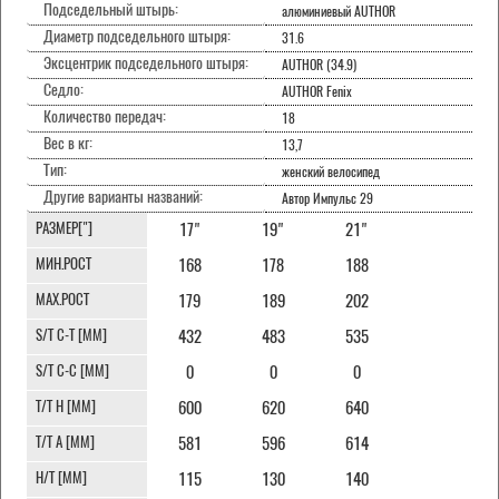
Подседельный штырь:
алюминиевый AUTHOR
Диаметр подседельного штыря:
31.6
Эксцентрик подседельного штыря:
AUTHOR (34.9)
Седло:
AUTHOR Fenix
Количество передач:
18
Вес в кг:
13,7
Тип:
женский велосипед
Другие варианты названий:
Автор Импульс 29
РАЗМЕР["]
17"
19"
21"
МИН.РОСТ
168
178
188
МАХ.РОСТ
179
189
202
S/T C-T [MM]
432
483
535
S/T C-C [MM]
0
0
0
T/T H [MM]
600
620
640
T/T A [MM]
581
596
614
H/T [MM]
115
130
140