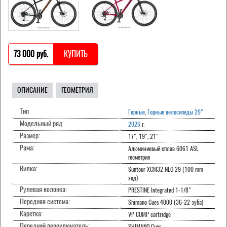
73 000 pуб.
КУПИТЬ
ОПИСАНИЕ
ГЕОМЕТРИЯ
Тип
Горные
,
Горные велосипеды 29"
Модельный ряд
2026
г.
Размер:
17", 19", 21"
Рама:
Алюминиевый сплав 6061 ASL
геометрия
Вилка:
Suntour XCM32 NLO 29 (100 mm
ход)
Рулевая колонка:
PRESTINE Integrated 1-1/8"
Передняя система:
Shimano Cues 4000 (36-22 зуба)
Каретка:
VP COMP cartridge
Передний переключатель:
SHIMANO Cues