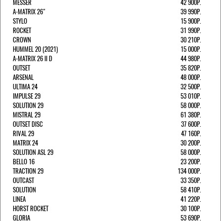
MESSER
42 900Р.
A-MATRIX 26"
39 990Р.
STYLO
15 900Р.
ROCKET
31 990Р.
CROWN
30 210Р.
HUMMEL 20 (2021)
15 000Р.
A-MATRIX 26 II D
44 980Р.
OUTSET
35 820Р.
ARSENAL
48 000Р.
ULTIMA 24
32 500Р.
IMPULSE 29
53 010Р.
SOLUTION 29
58 000Р.
MISTRAL 29
61 380Р.
OUTSET DISC
37 600Р.
RIVAL 29
47 160Р.
MATRIX 24
30 200Р.
SOLUTION ASL 29
58 000Р.
BELLO 16
23 200Р.
TRACTION 29
134 000Р.
OUTCAST
33 350Р.
SOLUTION
58 410Р.
LINEA
41 220Р.
HORST ROCKET
30 100Р.
GLORIA
53 690Р.