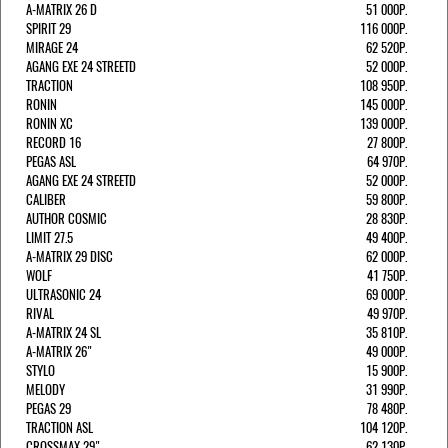
A-MATRIX 26 D
51 000Р.
SPIRIT 29
116 000Р.
MIRAGE 24
62 520Р.
AGANG EXE 24 STREETD
52 000Р.
TRACTION
108 950Р.
RONIN
145 000Р.
RONIN XC
139 000Р.
RECORD 16
27 800Р.
PEGAS ASL
64 970Р.
AGANG EXE 24 STREETD
52 000Р.
CALIBER
59 800Р.
AUTHOR COSMIC
28 830Р.
LIMIT 27.5
49 400Р.
A-MATRIX 29 DISC
62 000Р.
WOLF
41 750Р.
ULTRASONIC 24
69 000Р.
RIVAL
49 970Р.
A-MATRIX 24 SL
35 810Р.
A-MATRIX 26"
49 000Р.
STYLO
15 900Р.
MELODY
31 990Р.
PEGAS 29
78 480Р.
TRACTION ASL
104 120Р.
CROSSMAX 29"
62 130Р.