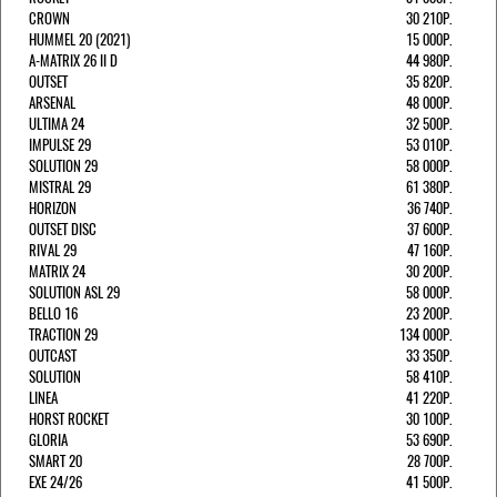
CROWN
30 210Р.
HUMMEL 20 (2021)
15 000Р.
A-MATRIX 26 II D
44 980Р.
OUTSET
35 820Р.
ARSENAL
48 000Р.
ULTIMA 24
32 500Р.
IMPULSE 29
53 010Р.
SOLUTION 29
58 000Р.
MISTRAL 29
61 380Р.
HORIZON
36 740Р.
OUTSET DISC
37 600Р.
RIVAL 29
47 160Р.
MATRIX 24
30 200Р.
SOLUTION ASL 29
58 000Р.
BELLO 16
23 200Р.
TRACTION 29
134 000Р.
OUTCAST
33 350Р.
SOLUTION
58 410Р.
LINEA
41 220Р.
HORST ROCKET
30 100Р.
GLORIA
53 690Р.
SMART 20
28 700Р.
EXE 24/26
41 500Р.