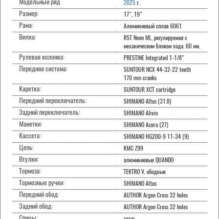
Модельный ряд
2025
г.
Размер:
17", 19"
Рама:
Алюминиевый сплав 6061
Вилка:
RST Neon ML, регулируемая с
механическим блоком хода. 60 мм.
Рулевая колонка:
PRESTINE Integrated 1-1/8"
Передняя система:
SUNTOUR NCX 44-32-22 teeth
170 mm cranks
Каретка:
SUNTOUR XCT cartridge
Передний переключатель:
SHIMANO Altus (31.8)
Задний переключатель:
SHIMANO Alivio
Манетки:
SHIMANO Acera (27)
Кассета:
SHIMANO HG200-9 11-34 (9)
Цепь:
KMC Z99
Втулки:
алюминиевые QUANDO
Тормоза:
TEKTRO V, ободные
Тормозные ручки:
SHIMANO Altus
Передний обод:
AUTHOR Argon Cross 32 holes
Задний обод:
AUTHOR Argon Cross 32 holes
Спицы:
сталь