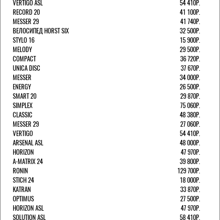
VERTIGO ASL
54 410Р.
RECORD 20
41 100Р.
MESSER 29
41 740Р.
ВЕЛОСИПЕД HORST SIX
32 500Р.
STYLO 16
15 900Р.
MELODY
29 500Р.
COMPACT
36 720Р.
UNICA DISC
37 670Р.
MESSER
34 000Р.
ENERGY
26 500Р.
SMART 20
29 870Р.
SIMPLEX
75 060Р.
CLASSIC
48 380Р.
MESSER 29
27 060Р.
VERTIGO
54 410Р.
ARSENAL ASL
48 000Р.
HORIZON
47 970Р.
A-MATRIX 24
39 800Р.
RONIN
129 700Р.
STICH 24
18 000Р.
KATRAN
33 870Р.
OPTIMUS
27 500Р.
HORIZON ASL
47 970Р.
SOLUTION ASL
58 410Р.