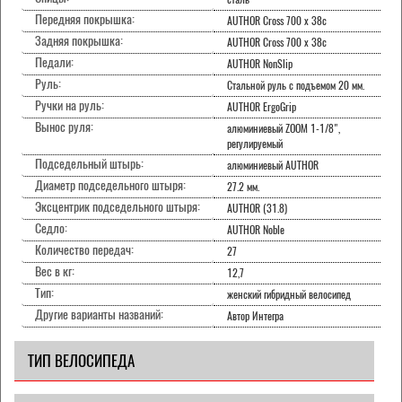
Передняя покрышка:
AUTHOR Cross 700 x 38c
Задняя покрышка:
AUTHOR Cross 700 x 38c
Педали:
AUTHOR NonSlip
Руль:
Стальной руль с подъемом 20 мм.
Ручки на руль:
AUTHOR ErgoGrip
Вынос руля:
алюминиевый ZOOM 1-1/8",
регулируемый
Подседельный штырь:
алюминиевый AUTHOR
Диаметр подседельного штыря:
27.2 мм.
Эксцентрик подседельного штыря:
AUTHOR (31.8)
Седло:
AUTHOR Noble
Количество передач:
27
Вес в кг:
12,7
Тип:
женский гибридный велосипед
Другие варианты названий:
Автор Интегра
ТИП ВЕЛОСИПЕДА