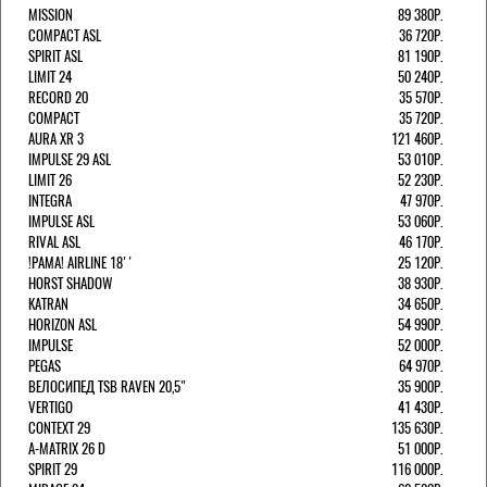
MISSION
89 380Р.
COMPACT ASL
36 720Р.
SPIRIT ASL
81 190Р.
LIMIT 24
50 240Р.
RECORD 20
35 570Р.
COMPACT
35 720Р.
AURA XR 3
121 460Р.
IMPULSE 29 ASL
53 010Р.
LIMIT 26
52 230Р.
INTEGRA
47 970Р.
IMPULSE ASL
53 060Р.
RIVAL ASL
46 170Р.
!РАМА! AIRLINE 18''
25 120Р.
HORST SHADOW
38 930Р.
KATRAN
34 650Р.
HORIZON ASL
54 990Р.
IMPULSE
52 000Р.
PEGAS
64 970Р.
ВЕЛОСИПЕД TSB RAVEN 20,5"
35 900Р.
VERTIGO
41 430Р.
CONTEXT 29
135 630Р.
A-MATRIX 26 D
51 000Р.
SPIRIT 29
116 000Р.