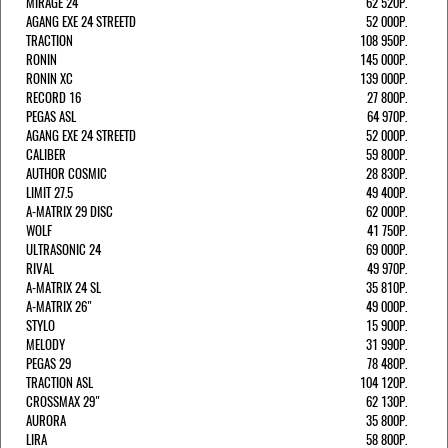
MIRAGE 24
62 520Р.
AGANG EXE 24 STREETD
52 000Р.
TRACTION
108 950Р.
RONIN
145 000Р.
RONIN XC
139 000Р.
RECORD 16
27 800Р.
PEGAS ASL
64 970Р.
AGANG EXE 24 STREETD
52 000Р.
CALIBER
59 800Р.
AUTHOR COSMIC
28 830Р.
LIMIT 27.5
49 400Р.
A-MATRIX 29 DISC
62 000Р.
WOLF
41 750Р.
ULTRASONIC 24
69 000Р.
RIVAL
49 970Р.
A-MATRIX 24 SL
35 810Р.
A-MATRIX 26"
49 000Р.
STYLO
15 900Р.
MELODY
31 990Р.
PEGAS 29
78 480Р.
TRACTION ASL
104 120Р.
CROSSMAX 29"
62 130Р.
AURORA
35 800Р.
LIRA
58 800Р.