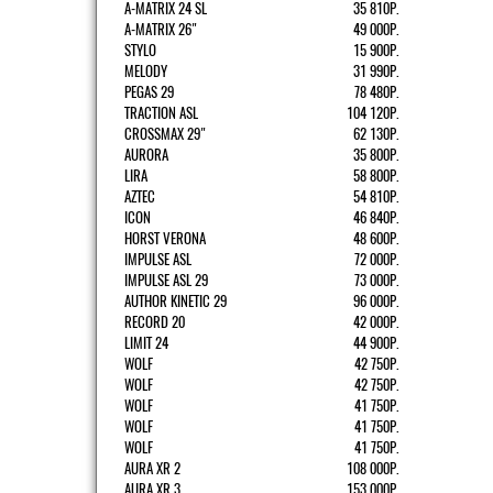
A-MATRIX 24 SL
35 810Р.
A-MATRIX 26"
49 000Р.
STYLO
15 900Р.
MELODY
31 990Р.
PEGAS 29
78 480Р.
TRACTION ASL
104 120Р.
CROSSMAX 29"
62 130Р.
AURORA
35 800Р.
LIRA
58 800Р.
AZTEC
54 810Р.
ICON
46 840Р.
HORST VERONA
48 600Р.
IMPULSE ASL
72 000Р.
IMPULSE ASL 29
73 000Р.
AUTHOR KINETIC 29
96 000Р.
RECORD 20
42 000Р.
LIMIT 24
44 900Р.
WOLF
42 750Р.
WOLF
42 750Р.
WOLF
41 750Р.
WOLF
41 750Р.
WOLF
41 750Р.
AURA XR 2
108 000Р.
AURA XR 3
153 000Р.