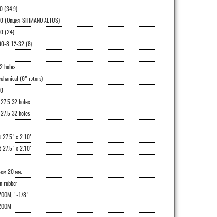
 (34.9)
0 (Опция: SHIMANO ALTUS)
0 (24)
0-8 12-32 (8)
2 holes
chanical (6" rotors)
00
27.5 32 holes
27.5 32 holes
 27.5" x 2.10"
 27.5" x 2.10"
ъем 20 мм.
n rubber
ZOOM, 1-1/8"
ZOOM