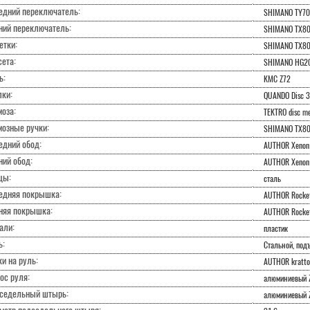
едний переключатель:
SHIMANO TY700
ний переключатель:
SHIMANO TX80
етки:
SHIMANO TX80
ета:
SHIMANO HG20
ь:
KMC Z72
лки:
QUANDO Disc 3
оза:
TEKTRO disc me
мозные ручки:
SHIMANO TX8
едний обод:
AUTHOR Xenon 
ний обод:
AUTHOR Xenon 
цы:
сталь
едняя покрышка:
AUTHOR Rocket
няя покрышка:
AUTHOR Rocket
али:
пластик
ь:
Стальной, под
и на руль:
AUTHOR kratto
ос руля:
алюминиевый 
седельный штырь:
алюминиевый 