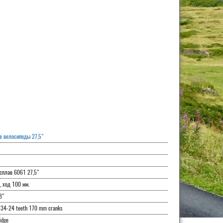
е велосипеды 27,5"
сплав 6061 27,5"
, ход 100 мм.
8"
4-24 teeth 170 mm cranks
idge