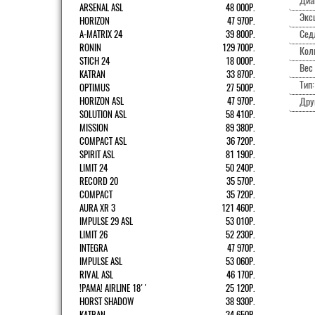
Диа
ARSENAL ASL
48 000Р.
Экс
HORIZON
47 970Р.
Сед
A-MATRIX 24
39 800Р.
RONIN
129 700Р.
Кол
STICH 24
18 000Р.
Вес 
KATRAN
33 870Р.
Тип:
OPTIMUS
27 500Р.
HORIZON ASL
47 970Р.
Дру
SOLUTION ASL
58 410Р.
MISSION
89 380Р.
COMPACT ASL
36 720Р.
SPIRIT ASL
81 190Р.
LIMIT 24
50 240Р.
RECORD 20
35 570Р.
COMPACT
35 720Р.
AURA XR 3
121 460Р.
IMPULSE 29 ASL
53 010Р.
LIMIT 26
52 230Р.
INTEGRA
47 970Р.
IMPULSE ASL
53 060Р.
RIVAL ASL
46 170Р.
!РАМА! AIRLINE 18''
25 120Р.
HORST SHADOW
38 930Р.
KATRAN
34 650Р.