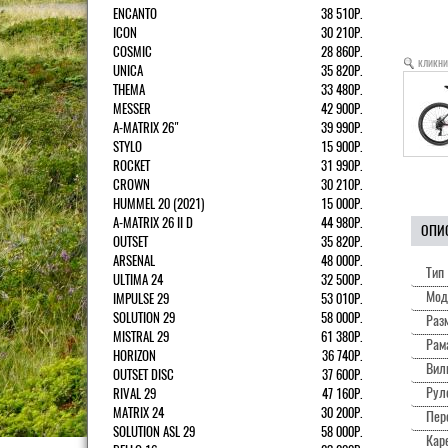
ENCANTO
38 510Р.
ICON
30 210Р.
COSMIC
28 860Р.
кликни
UNICA
35 820Р.
THEMA
33 480Р.
MESSER
42 900Р.
A-MATRIX 26"
39 990Р.
STYLO
15 900Р.
ROCKET
31 990Р.
CROWN
30 210Р.
HUMMEL 20 (2021)
15 000Р.
A-MATRIX 26 II D
44 980Р.
ОПИ
OUTSET
35 820Р.
ARSENAL
48 000Р.
Тип
ULTIMA 24
32 500Р.
Мод
IMPULSE 29
53 010Р.
SOLUTION 29
58 000Р.
Раз
MISTRAL 29
61 380Р.
Рам
HORIZON
36 740Р.
Вил
OUTSET DISC
37 600Р.
Рул
RIVAL 29
47 160Р.
MATRIX 24
30 200Р.
Пер
SOLUTION ASL 29
58 000Р.
Каре