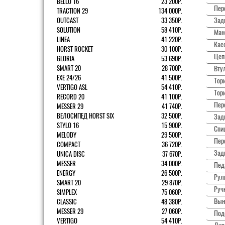
BELLO 16
23 200Р.
Пер
TRACTION 29
134 000Р.
Зад
OUTCAST
33 350Р.
SOLUTION
58 410Р.
Ман
LINEA
41 220Р.
Касс
HORST ROCKET
30 100Р.
Цеп
GLORIA
53 690Р.
SMART 20
28 700Р.
Вту
EXE 24/26
41 500Р.
Торм
VERTIGO ASL
54 410Р.
Тор
RECORD 20
41 100Р.
Пер
MESSER 29
41 740Р.
ВЕЛОСИПЕД HORST SIX
32 500Р.
Зад
STYLO 16
15 900Р.
Спи
MELODY
29 500Р.
Пер
COMPACT
36 720Р.
Зад
UNICA DISC
37 670Р.
MESSER
34 000Р.
Пед
ENERGY
26 500Р.
Рул
SMART 20
29 870Р.
Ручк
SIMPLEX
75 060Р.
Вын
CLASSIC
48 380Р.
MESSER 29
27 060Р.
Под
VERTIGO
54 410Р.