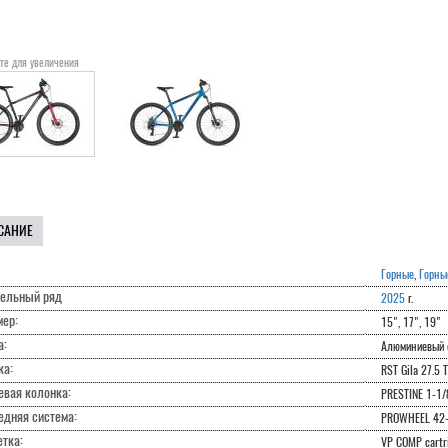
те для увеличения
САНИЕ
Горные
,
Горны
ельный ряд
2025
г.
мер:
15", 17", 19"
а:
Алюминиевый 
ка:
RST Gila 27.5 T
евая колонка:
PRESTINE 1-1/
едняя система:
PROWHEEL 42-3
тка:
VP COMP cartr