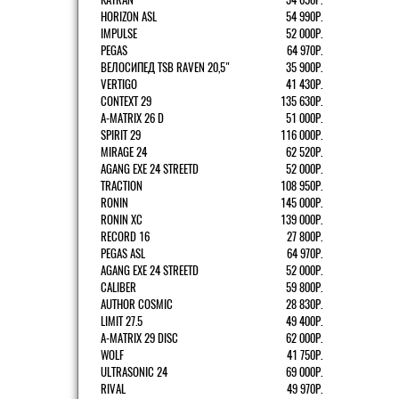
HORIZON ASL
54 990Р.
IMPULSE
52 000Р.
PEGAS
64 970Р.
ВЕЛОСИПЕД TSB RAVEN 20,5"
35 900Р.
VERTIGO
41 430Р.
CONTEXT 29
135 630Р.
A-MATRIX 26 D
51 000Р.
SPIRIT 29
116 000Р.
MIRAGE 24
62 520Р.
AGANG EXE 24 STREETD
52 000Р.
TRACTION
108 950Р.
RONIN
145 000Р.
RONIN XC
139 000Р.
RECORD 16
27 800Р.
PEGAS ASL
64 970Р.
AGANG EXE 24 STREETD
52 000Р.
CALIBER
59 800Р.
AUTHOR COSMIC
28 830Р.
LIMIT 27.5
49 400Р.
A-MATRIX 29 DISC
62 000Р.
WOLF
41 750Р.
ULTRASONIC 24
69 000Р.
RIVAL
49 970Р.