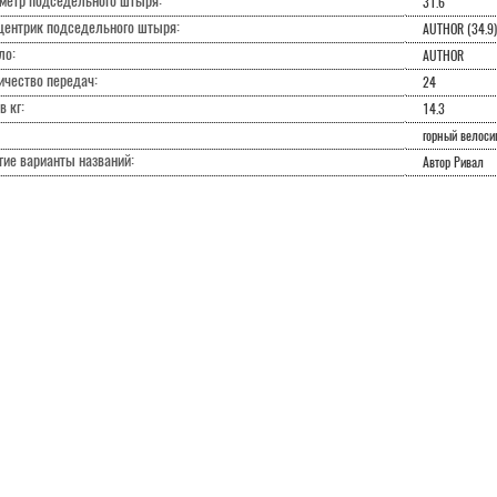
метр подседельного штыря:
31.6
центрик подседельного штыря:
AUTHOR (34.9)
ло:
AUTHOR
ичество передач:
24
в кг:
14.3
горный велоси
гие варианты названий:
Автор Ривал