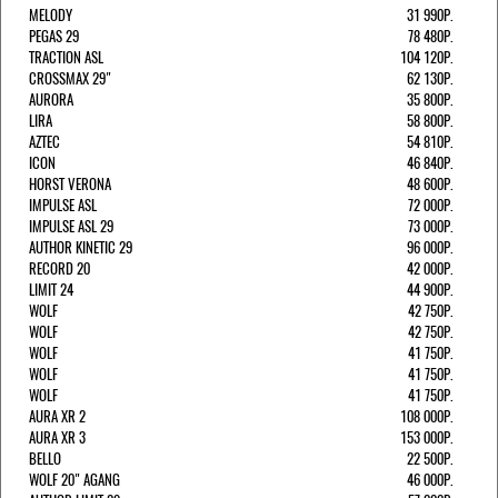
MELODY
31 990Р.
PEGAS 29
78 480Р.
TRACTION ASL
104 120Р.
CROSSMAX 29"
62 130Р.
AURORA
35 800Р.
LIRA
58 800Р.
AZTEC
54 810Р.
ICON
46 840Р.
HORST VERONA
48 600Р.
IMPULSE ASL
72 000Р.
IMPULSE ASL 29
73 000Р.
AUTHOR KINETIC 29
96 000Р.
RECORD 20
42 000Р.
LIMIT 24
44 900Р.
WOLF
42 750Р.
WOLF
42 750Р.
WOLF
41 750Р.
WOLF
41 750Р.
WOLF
41 750Р.
AURA XR 2
108 000Р.
AURA XR 3
153 000Р.
BELLO
22 500Р.
WOLF 20" AGANG
46 000Р.