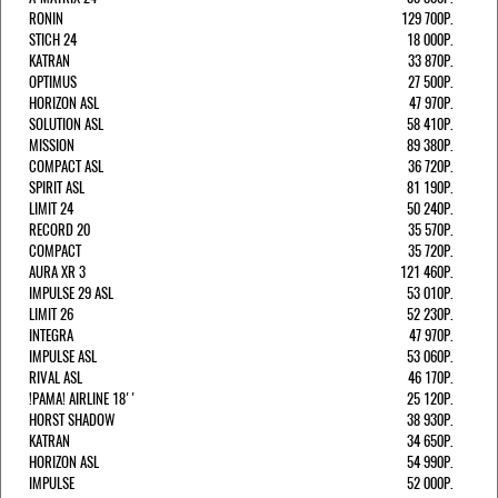
RONIN
129 700Р.
STICH 24
18 000Р.
KATRAN
33 870Р.
OPTIMUS
27 500Р.
HORIZON ASL
47 970Р.
SOLUTION ASL
58 410Р.
MISSION
89 380Р.
COMPACT ASL
36 720Р.
SPIRIT ASL
81 190Р.
LIMIT 24
50 240Р.
RECORD 20
35 570Р.
COMPACT
35 720Р.
AURA XR 3
121 460Р.
IMPULSE 29 ASL
53 010Р.
LIMIT 26
52 230Р.
INTEGRA
47 970Р.
IMPULSE ASL
53 060Р.
RIVAL ASL
46 170Р.
!РАМА! AIRLINE 18''
25 120Р.
HORST SHADOW
38 930Р.
KATRAN
34 650Р.
HORIZON ASL
54 990Р.
IMPULSE
52 000Р.