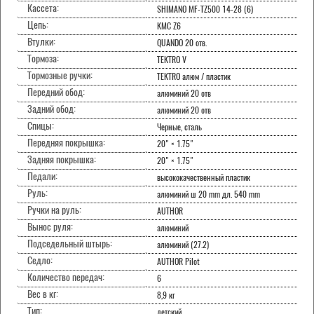
Кассета:
SHIMANO MF-TZ500 14-28 (6)
Цепь:
KMC Z6
Втулки:
QUANDO 20 отв.
Тормоза:
TEKTRO V
Тормозные ручки:
TEKTRO алюм / пластик
Передний обод:
алюминий 20 отв
Задний обод:
алюминий 20 отв
Спицы:
Черные, сталь
Передняя покрышка:
20" × 1.75"
Задняя покрышка:
20" × 1.75"
Педали:
высококачественный пластик
Руль:
алюминий ш 20 mm дл. 540 mm
Ручки на руль:
AUTHOR
Вынос руля:
алюминий
Подседельный штырь:
алюминий (27.2)
Седло:
AUTHOR Pilot
Количество передач:
6
Вес в кг:
8,9 кг
Тип:
детский