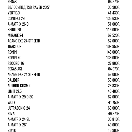
PEGAS
64 970Р.
ВЕЛОСИПЕД TSB RAVEN 20,5"
35 900Р.
VERTIGO
41 430Р.
CONTEXT 29
135 630Р.
A-MATRIX 26 D
51 000Р.
SPIRIT 29
116 000Р.
MIRAGE 24
62 520Р.
AGANG EXE 24 STREETD
52 000Р.
TRACTION
108 950Р.
RONIN
145 000Р.
RONIN XC
139 000Р.
RECORD 16
27 800Р.
PEGAS ASL
64 970Р.
AGANG EXE 24 STREETD
52 000Р.
CALIBER
59 800Р.
AUTHOR COSMIC
28 830Р.
LIMIT 27.5
49 400Р.
A-MATRIX 29 DISC
62 000Р.
WOLF
41 750Р.
ULTRASONIC 24
69 000Р.
RIVAL
49 970Р.
A-MATRIX 24 SL
35 810Р.
A-MATRIX 26"
49 000Р.
STYLO
15 900Р.