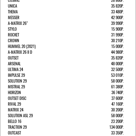
COSMIC
28 860Р.
UNICA
35 820Р.
THEMA
33 480Р.
MESSER
42 900Р.
A-MATRIX 26"
39 990Р.
STYLO
15 900Р.
ROCKET
31 990Р.
CROWN
30 210Р.
HUMMEL 20 (2021)
15 000Р.
A-MATRIX 26 II D
44 980Р.
OUTSET
35 820Р.
ARSENAL
48 000Р.
ULTIMA 24
32 500Р.
IMPULSE 29
53 010Р.
SOLUTION 29
58 000Р.
MISTRAL 29
61 380Р.
HORIZON
36 740Р.
OUTSET DISC
37 600Р.
RIVAL 29
47 160Р.
MATRIX 24
30 200Р.
SOLUTION ASL 29
58 000Р.
BELLO 16
23 200Р.
TRACTION 29
134 000Р.
OUTCAST
33 350Р.