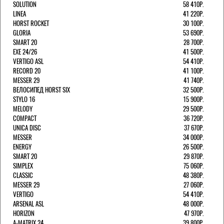
SOLUTION
58 410Р.
LINEA
41 220Р.
HORST ROCKET
30 100Р.
GLORIA
53 690Р.
SMART 20
28 700Р.
EXE 24/26
41 500Р.
VERTIGO ASL
54 410Р.
RECORD 20
41 100Р.
MESSER 29
41 740Р.
ВЕЛОСИПЕД HORST SIX
32 500Р.
STYLO 16
15 900Р.
MELODY
29 500Р.
COMPACT
36 720Р.
UNICA DISC
37 670Р.
MESSER
34 000Р.
ENERGY
26 500Р.
SMART 20
29 870Р.
SIMPLEX
75 060Р.
CLASSIC
48 380Р.
MESSER 29
27 060Р.
VERTIGO
54 410Р.
ARSENAL ASL
48 000Р.
HORIZON
47 970Р.
A-MATRIX 24
39 800Р.