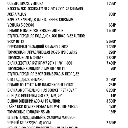
СОВМЕСТИМАЯ. VENTURA
1 296Р.
КАССЕТА 7СК. ACSHG417128 2-8017 7Х11-28 SHIMANO
ACERA/ALTUS
850Р.
КАРЕТКА-КАРТРИДЖ ДЛЯ КЛИНЬЕВ 136/37ММ
VENTURA 5-359940
664Р.
ПЕДАЛИ MTB/CROSS/TREKKING AUTHOR
1 500Р.
ВТУЛКА ПЕРЕДНЯЯ ПОД ДИСК ACO H04D-F/32 AUTHOR
8-23410112
5 620Р.
ПЕРЕКЛЮЧАТЕЛЬ ЗАДНИЙ SHIMANO 2-5036
1 390Р.
ТОРМОЗНАЯ НАПРАВЛЯЮЩАЯ CX-23-1PB CLARKS
220Р.
ТОРМОЗА ROAD 5-360512
1 863Р.
ВИЛКА ЖЕСТКАЯ RST RF-M7 28"Х1 1/8" 1-0501
7 450Р.
ТОРМОЗНЫЕ КОЛОДКИ 70ММ 00-170111
70Р.
ВТУЛКА ПЕРЕДНЯЯ 2-987 EHBM525ABLS, DEORE, 32
ОТВ. ПОД ДИСК SHIMANO
2 120Р.
ПЕДАЛИ 00-170170 МТВ ПЛАСТИКОВЫЕ HORST
234Р.
ВИЛКА АМОРТИЗАЦИОННАЯ 700СХ1" RST NOVA T
6 290Р.
СПИЦА С НИППЕЛЕМ 258 Х 2,0 ММ, 26"
14Р.
ВЫНОС ВНЕШНИЙ ACO-AJ 15 AUTHOR
3 590Р.
ГАЙКА ОСИ ВТУЛКИ РЕЗЬБА М10 WELDTITE 7-08373
178Р.
ТОРМОЗНЫЕ КОЛОДКИ 55 ММ
136Р.
ШТЫРЬ ПОДСЕДЕЛЬНЫЙ 27,2Х400ММ МАТОВО-
ЧЕРНЫЙ SP-D322(ISO-M) ZOOM
2 895Р.