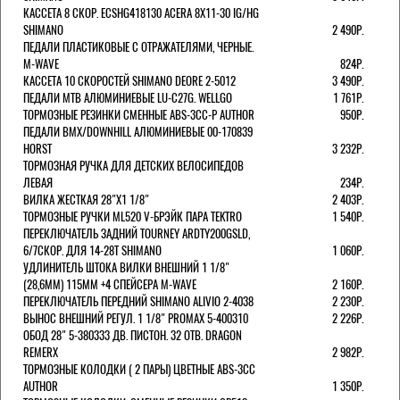
КАССЕТА 8 СКОР. ECSHG418130 ACERA 8Х11-30 IG/HG
SHIMANO
2 490Р.
ПЕДАЛИ ПЛАСТИКОВЫЕ С ОТРАЖАТЕЛЯМИ, ЧЕРНЫЕ.
M-WAVE
824Р.
КАССЕТА 10 СКОРОСТЕЙ SHIMANO DEORE 2-5012
3 490Р.
ПЕДАЛИ MTB АЛЮМИНИЕВЫЕ LU-C27G. WELLGO
1 761Р.
ТОРМОЗНЫЕ РЕЗИНКИ СМЕННЫЕ ABS-3CC-P AUTHOR
950Р.
ПЕДАЛИ BMX/DOWNHILL АЛЮМИНИЕВЫЕ 00-170839
HORST
3 232Р.
ТОРМОЗНАЯ РУЧКА ДЛЯ ДЕТСКИХ ВЕЛОСИПЕДОВ
ЛЕВАЯ
234Р.
ВИЛКА ЖЕСТКАЯ 28"Х1 1/8"
2 403Р.
ТОРМОЗНЫЕ РУЧКИ ML520 V-БРЭЙК ПАРА TEKTRO
1 540Р.
ПЕРЕКЛЮЧАТЕЛЬ ЗАДНИЙ TOURNEY ARDTY200GSLD,
6/7СКОР. ДЛЯ 14-28T SHIMANO
1 060Р.
УДЛИНИТЕЛЬ ШТОКА ВИЛКИ ВНЕШНИЙ 1 1/8"
(28,6ММ) 115ММ +4 СПЕЙСЕРА M-WAVE
2 160Р.
ПЕРЕКЛЮЧАТЕЛЬ ПЕРЕДНИЙ SHIMANO ALIVIO 2-4038
2 230Р.
ВЫНОС ВНЕШНИЙ РЕГУЛ. 1 1/8" PROMAX 5-400310
2 226Р.
ОБОД 28" 5-380333 ДВ. ПИСТОН. 32 ОТВ. DRAGON
REMERX
2 982Р.
ТОРМОЗНЫЕ КОЛОДКИ ( 2 ПАРЫ) ЦВЕТНЫЕ ABS-3CC
AUTHOR
1 350Р.