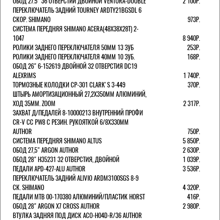
ОБОД 27.5" 36 ОТВЕРСТИЙ ДВОЙНОЙ VENTURA-DOUBLE
2 100Р.
ПЕРЕКЛЮЧАТЕЛЬ ЗАДНИЙ TOURNEY ARDTY21BGSDL 6
СКОР. SHIMANO
973Р.
СИСТЕМА ПЕРЕДНЯЯ SHIMANO ACERA(48Х38Х28Т) 2-
1047
8 940Р.
РОЛИКИ ЗАДНЕГО ПЕРЕКЛЮЧАТЕЛЯ 50ММ 13 ЗУБ
253Р.
РОЛИКИ ЗАДНЕГО ПЕРЕКЛЮЧАТЕЛЯ 40ММ 10 ЗУБ.
168Р.
ОБОД 26" 6-152619 ДВОЙНОЙ 32 ОТВЕРСТИЯ DC19
ALEXRIMS
1 740Р.
ТОРМОЗНЫЕ КОЛОДКИ CP-301 CLARK'S 3-449
370Р.
ШТЫРЬ АМОРТИЗАЦИОННЫЙ 27,2Х350ММ АЛЮМИНИЙ,
ХОД 35ММ. ZOOM
2 317Р.
ЗАХВАТ Д/ПЕДАЛЕЙ 8-10000213 ВНУТРЕННИЙ ПРОФИ
CR-V CC PW8 С РЕЗИН. РУКОЯТКОЙ 6/8X330ММ
AUTHOR
750Р.
СИСТЕМА ПЕРЕДНЯЯ SHIMANO ALTUS
5 850Р.
ОБОД 27,5" ARGON AUTHOR
2 630Р.
ОБОД 28" H35231 32 ОТВЕРСТИЯ, ДВОЙНОЙ
1 039Р.
ПЕДАЛИ APD-427-ALU AUTHOR
3 536Р.
ПЕРЕКЛЮЧАТЕЛЬ ЗАДНИЙ ALIVIO ARDM3100SGS 8-9
СК. SHIMANO
4 320Р.
ПЕДАЛИ MTB 00-170380 АЛЮМИНИЙ/ПЛАСТИК HORST
416Р.
ОБОД 28" ARGON X7 CROSS AUTHOR
2 980Р.
ВТУЛКА ЗАДНЯЯ ПОД ДИСК ACO-H04D-R/36 AUTHOR