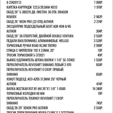
8-23420113
7 990Р.
КАРЕТКА-КАРТРИДЖ 122,5/28,5ММ NECO
1 976Р.
ОБОД 26" 5-380270 ДВ. ПИСТОН. 36 ОТВ. DRAGON
REMERX
2 982Р.
ОБОД 26" NEON PRO (32 ОТВ) AUTHOR
2 274Р.
ЭКСЦЕНТРИК ПОДСЕДЕЛЬНЫЙ БОЛТ AQR-R04-6/45
AUTHOR
304Р.
ОБОД 26" 36 ОТВЕРСТИЙ, ДВОЙНОЙ DOUBLE VENTURA
2 550Р.
ПЕДАЛИ BMX/DOWNHILL АЛЮМИНИЕВЫЕ. WELLGO
3 528Р.
ТОРМОЗНЫЕ РУЧКИ ROAD RL340 TEKTRO
2 990Р.
СПИЦА С НИППЕЛЕМ 192 Х 2,0ММ, 20"
10Р.
ТРОСИК ТОРМОЗНОЙ 5-372021
49Р.
ВЫНОС/УДЛИНИТЕЛЬ ШТОКА ВИЛКИ 1 1/8" SC-STH02
1 556Р.
ПЕРЕКЛЮЧАТЕЛЬ REVOSHIFT SHIMANO ЛЕВЫЙ 2-970
650Р.
ПЕРЕКЛЮЧАТЕЛЬ REVOSHIFT 6 СКОР. ПРАВЫЙ.
SHIMANO
650Р.
ХОМУТ ПОДСЕД. ACO-A205 31,8ММ 25Г ЧЕРНЫЙ
AUTHOR
474Р.
ВИЛКА ЖЕСТКАЯ RST RF-M6 26"Х1 1/8" 1-0500
16 340Р.
ТОРМОЗНЫЕ КОЛОДКИ 60 ММ
70Р.
ПЕРЕКЛЮЧАТЕЛЬ TOURNEY REVOSHIFT 7 СКОР.
SHIMANO
745Р.
ОБОД 28-29" XENON PRO AUTHOR
2 550Р.
ТРОСИК ПЕРЕКЛЮЧЕНИЯ W5056 CLARK'S 1.1Х2275ММ