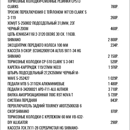
ТОРМОЗНЫЕ КОЛОДКИ+СМЕННЫЕ РЕЗИНКИ CP513
CLARKS
780Р.
ТРОСИК ПЕРЕКЛЮЧЕНИЯ С ТЕФЛОНОМ W7139 СLARK'S
3-119
260Р.
ХОМУТ 5-250802 ПОДСЕДЕЛЬНЫЙ 31,8ММ, 23Г
ЧЕРНЫЙ ZOOM
460Р.
ЦЕПЬ ICNHG54116I 2-3120 DEORE 30 СК. 116ЗВ.
SHIMANO
2 800Р.
ЭКСЦЕНТРИК ПЕРЕДНЕГО КОЛЕСА 100 ММ
234Р.
КАССЕТА 9 СКОР. ECSHG2009134 ALTUS 9Х11-34 HG
SHIMANO
2 150Р.
ТОРМОЗНЫЕ КОЛОДКИ CP-510 CLARK'S 3-041
520Р.
КАРЕТКА-КАРТРИДЖ 119/27ММ NECO
1 976Р.
ШТЫРЬ ПОДСЕДЕЛЬНЫЙ 27,2Х350ММ ЧЕРНЫЙ M-
WAVE 5-252427
1 029Р.
ПЕДАЛИ MTB 5-311024 АЛЮМИНИЕВЫЕ
1 480Р.
ПЕДАЛИ 8-34200021 APD-F11-ALU AUTHOR
3 710Р.
ВИЛКА АМОРТИЗАЦИОННАЯ 700С RST NOVA T
5 720Р.
СИСТЕМА ПЕРЕДНЯЯ
843Р.
ПЕРЕКЛЮЧАТЕЛЬ ЗАДНИЙ TOURNEY ARDTZ500GSB 6
СКОР.SHIMANO
870Р.
ТОРМОЗНЫЕ КОЛОДКИ С КРЕПЕЖОМ 60 ММ VB-632-
DIY ALLIGATOR
290Р.
КАССЕТА 7СК.7Х11-28 СЕРЕБРИСТАЯ HG SHIMANO-