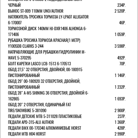
ЧЕРНЫЙ
234Р.
ВЫНОС ST-009 110ММ UNO/AUTHOR
2 520Р.
НАТЯЖИТЕЛЬ ТРОСИКА ТОРМОЗА LY-LPA07 ALLIGATOR
6-170007
46Р.
ТОРМОЗНОЙ ДИСК 140ММ HJ-DXR1406 ALHONGA 6-
171406
1 059Р.
РУБАШКА ТРОСИКА ТОРМОЗА КРАСНАЯ(1 МЕТР)
Y1005DB CLARKS 3-244
3 598Р.
НАПРАВЛЯЮЩИЕ ДЛЯ РУБАШКИ/ГИДРОЛИНИИ M-
WAVE 5-370295
492Р.
БОЛТ КАРЕТКИ LASCO LCB-1513 6-170513
70Р.
ОБОД 27,5" 32 ОТВЕРСТИЯ, ДВОЙНОЙ, 00-180915
ПИСТОНИРОВАННЫЙ
1 146Р.
ОБОД 29" 00-180920 32 ОТВЕРСТИЯ, ДВОЙНОЙ,
ПИСТОНИРОВАННЫЙ
1 232Р.
ОБОД 28" A-M5 SHINING 36 ОТВЕРСТИЯ, ДВОЙНОЙ 6-
162865
1 693Р.
ОБОД 20" 2 ОТВЕРСТИЯ, ОДИНАРНЫЙ FAT
TIRE/SNOWBIKE 5-381090
2 900Р.
ПЕДАЛИ ДЕТСКИЕ MTB 5-311028 ПЛАСТИКОВЫЕ
237Р.
ПЕДАЛИ APD-315-ALU AUTHOR
1 360Р.
ПЕДАЛИ BMX 00-170340 АЛЮМИНИЕВЫЕ HORST
428Р.
ПЕДАЛИ MTB H04 HORST
2 990Р.