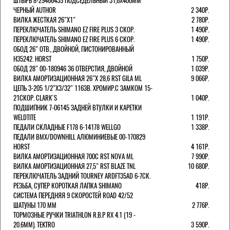
ШТЫРЬ 8-29466435 ПОДСЕДЕЛЬНЫЙ 31,6X400ММ
ЧЕРНЫЙ AUTHOR
2 340Р.
ВИЛКА ЖЕСТКАЯ 26"Х1"
2 780Р.
ПЕРЕКЛЮЧАТЕЛЬ SHIMANO EZ FIRE PLUS 3 СКОР.
1 490Р.
ПЕРЕКЛЮЧАТЕЛЬ SHIMANO EZ FIRE PLUS 6 СКОР.
1 490Р.
ОБОД 26" ОТВ., ДВОЙНОЙ, ПИСТОНИРОВАННЫЙ
H35242. HORST
1 750Р.
ОБОД 28" 00-180946 36 ОТВЕРСТИЯ, ДВОЙНОЙ
1 039Р.
ВИЛКА АМОРТИЗАЦИОННАЯ 26"Х 28,6 RST GILA ML
9 066Р.
ЦЕПЬ 3-205 1/2"X3/32" 116ЗВ. ХРОМИР.С ЗАМКОМ 15-
21СКОР. CLARK`S
1 040Р.
ПОДШИПНИК 7-06145 ЗАДНЕЙ ВТУЛКИ И КАРЕТКИ
WELDTITE
1 191Р.
ПЕДАЛИ СКЛАДНЫЕ F178 6-14178 WELLGO
1 338Р.
ПЕДАЛИ BMX/DOWNHILL АЛЮМИНИЕВЫЕ 00-170829
HORST
4 161Р.
ВИЛКА АМОРТИЗАЦИОННАЯ 700С RST NOVA ML
7 990Р.
ВИЛКА АМОРТИЗАЦИОННАЯ 27,5" RST BLAZE TNL
10 680Р.
ПЕРЕКЛЮЧАТЕЛЬ ЗАДНИЙ TOURNEY ARDFT35AD 6-7СК.
РЕЗЬБА, СУПЕР КОРОТКАЯ ЛАПКА SHIMANO
418Р.
СИСТЕМА ПЕРЕДНЯЯ 9 СКОРОСТЕЙ ROAD 42/52
ШАТУНЫ 170 ММ
2 776Р.
ТОРМОЗНЫЕ РУЧКИ TRIATHLON R.B.P RX 4.1 (19 -
20.6ММ). TEKTRO
3 590Р.