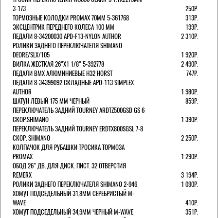
3-173
250Р.
ТОРМОЗНЫЕ КОЛОДКИ PROMAX 70ММ 5-361768
313Р.
ЭКСЦЕНТРИК ПЕРЕДНЕГО КОЛЕСА 100 ММ
199Р.
ПЕДАЛИ 8-34200030 APD-F13-NYLON AUTHOR
2 310Р.
РОЛИКИ ЗАДНЕГО ПЕРЕКЛЮЧАТЕЛЯ SHIMANO
DEORE/SLX/105
1 920Р.
ВИЛКА ЖЕСТКАЯ 26"Х1 1/8" 5-392778
2 490Р.
ПЕДАЛИ BMX АЛЮМИНИЕВЫЕ H32 HORST
747Р.
ПЕДАЛИ 8-34399092 СКЛАДНЫЕ APD-113 SIMPLEX
AUTHOR
1 980Р.
ШАТУН ЛЕВЫЙ 175 ММ ЧЕРНЫЙ
859Р.
ПЕРЕКЛЮЧАТЕЛЬ ЗАДНИЙ TOURNEY ARDTZ500GSD GS 6
СКОР.SHIMANO
1 390Р.
ПЕРЕКЛЮЧАТЕЛЬ ЗАДНИЙ TOURNEY ERDTX800SGSL 7-8
СКОР. SHIMANO
2 250Р.
КОЛПАЧОК ДЛЯ РУБАШКИ ТРОСИКА ТОРМОЗА
PROMAX
1 290Р.
ОБОД 26" ДВ. ДЛЯ ДИСК. ПИСТ. 32 ОТВЕРСТИЯ
REMERX
3 194Р.
РОЛИКИ ЗАДНЕГО ПЕРЕКЛЮЧАТЕЛЯ SHIMANO 2-946
1 090Р.
ХОМУТ ПОДСЕДЕЛЬНЫЙ 31,8ММ СЕРЕБРИСТЫЙ M-
WAVE
410Р.
ХОМУТ ПОДСЕДЕЛЬНЫЙ 34,9ММ ЧЕРНЫЙ M-WAVE
351Р.