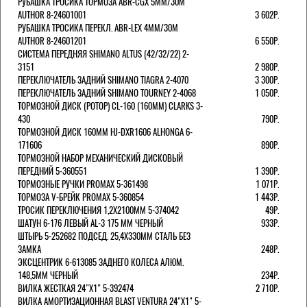
РУБАШКА ТРОСИКА ТОРМОЗА ABR-CGX 5MM/30M
AUTHOR 8-24601001
3 602Р.
РУБАШКА ТРОСИКА ПЕРЕКЛ. ABR-LEX 4MM/30M
AUTHOR 8-24601201
6 550Р.
СИСТЕМА ПЕРЕДНЯЯ SHIMANO ALTUS (42/32/22) 2-
3151
2 980Р.
ПЕРЕКЛЮЧАТЕЛЬ ЗАДНИЙ SHIMANO TIAGRA 2-4070
3 300Р.
ПЕРЕКЛЮЧАТЕЛЬ ЗАДНИЙ SHIMANO TOURNEY 2-4068
1 050Р.
ТОРМОЗНОЙ ДИСК (РОТОР) CL-160 (160ММ) CLARKS 3-
430
790Р.
ТОРМОЗНОЙ ДИСК 160ММ HJ-DXR1606 ALHONGA 6-
171606
890Р.
ТОРМОЗНОЙ НАБОР МЕХАНИЧЕСКИЙ ДИСКОВЫЙ
ПЕРЕДНИЙ 5-360551
1 390Р.
ТОРМОЗНЫЕ РУЧКИ PROMAX 5-361498
1 071Р.
ТОРМОЗА V-БРЕЙК PROMAX 5-360854
1 443Р.
ТРОСИК ПЕРЕКЛЮЧЕНИЯ 1,2Х2100ММ 5-374042
49Р.
ШАТУН 6-176 ЛЕВЫЙ AL-3 175 ММ ЧЕРНЫЙ
933Р.
ШТЫРЬ 5-252682 ПОДСЕД. 25,4Х330ММ СТАЛЬ БЕЗ
ЗАМКА
248Р.
ЭКСЦЕНТРИК 6-613085 ЗАДНЕГО КОЛЕСА АЛЮМ.
148,5ММ ЧЕРНЫЙ
234Р.
ВИЛКА ЖЕСТКАЯ 24"Х1" 5-392474
2 710Р.
ВИЛКА АМОРТИЗАЦИОННАЯ BLAST VENTURA 24"Х1" 5-