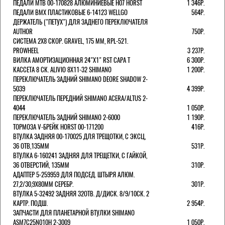
ПЕДАЛИ MTB 00-170828 АЛЮМИНИЕВЫЕ H07 HORST
1 346Р.
ПЕДАЛИ BMX ПЛАСТИКОВЫЕ 6-14123 WELLGO
564Р.
ДЕРЖАТЕЛЬ ("ПЕТУХ") ДЛЯ ЗАДНЕГО ПЕРЕКЛЮЧАТЕЛЯ
AUTHOR
750Р.
СИСТЕМА 2Х8 СКОР. GRAVEL, 175 ММ, RPL-521.
PROWHEEL
3 237Р.
ВИЛКА АМОРТИЗАЦИОННАЯ 24"Х1" RST CAPA Т
6 300Р.
КАССЕТА 8 СК. ALIVIO 8Х11-32 SHIMANO
1 200Р.
ПЕРЕКЛЮЧАТЕЛЬ ЗАДНИЙ SHIMANO DEORE SHADOW 2-
5039
4 399Р.
ПЕРЕКЛЮЧАТЕЛЬ ПЕРЕДНИЙ SHIMANO ACERA/ALTUS 2-
4044
1 050Р.
ПЕРЕКЛЮЧАТЕЛЬ ЗАДНИЙ SHIMANO 2-6000
1 190Р.
ТОРМОЗА V-БРЕЙК HORST 00-171200
416Р.
ВТУЛКА ЗАДНЯЯ 00-170025 ДЛЯ ТРЕЩОТКИ, С ЭКСЦ,
36 ОТВ,135ММ
531Р.
ВТУЛКА 6-160241 ЗАДНЯЯ ДЛЯ ТРЕЩЕТКИ, С ГАЙКОЙ,
36 ОТВЕРСТИЙ, 135ММ
310Р.
АДАПТЕР 5-259959 ДЛЯ ПОДСЕД. ШТЫРЯ АЛЮМ.
27,2/30,9Х80ММ СЕРЕБР.
301Р.
ВТУЛКА 5-32492 ЗАДНЯЯ 32ОТВ. Д/ДИСК. 8/9/10СК. 2
КАРТР. ПОДШ.
2 954Р.
ЗАПЧАСТИ ДЛЯ ПЛАНЕТАРНОЙ ВТУЛКИ SHIMANO
ASM7C25N010H 2-3009
1 050Р.