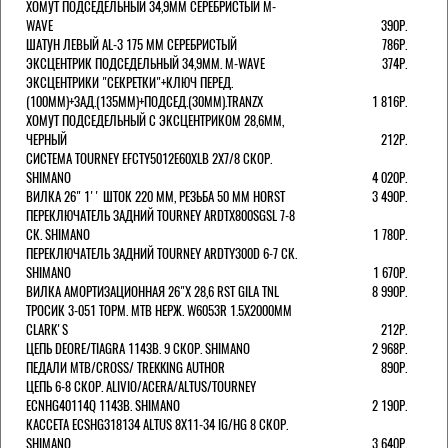
ХОМУТ ПОДСЕДЕЛЬНЫЙ 34,9ММ СЕРЕБРИСТЫЙ M-
WAVE
390Р.
ШАТУН ЛЕВЫЙ AL-3 175 ММ СЕРЕБРИСТЫЙ
786Р.
ЭКСЦЕНТРИК ПОДСЕДЕЛЬНЫЙ 34,9ММ. M-WAVE
374Р.
ЭКСЦЕНТРИКИ "СЕКРЕТКИ"+КЛЮЧ ПЕРЕД.
(100ММ)+ЗАД.(135ММ)+ПОДСЕД.(30ММ).TRANZX
1 816Р.
ХОМУТ ПОДСЕДЕЛЬНЫЙ С ЭКСЦЕНТРИКОМ 28,6ММ,
ЧЕРНЫЙ
212Р.
СИСТЕМА TOURNEY EFCTY5012E60XLB 2X7/8 СКОР.
SHIMANO
4 020Р.
ВИЛКА 26" 1'' ШТОК 220 ММ, РЕЗЬБА 50 ММ HORST
3 490Р.
ПЕРЕКЛЮЧАТЕЛЬ ЗАДНИЙ TOURNEY ARDTX800SGSL 7-8
СК. SHIMANO
1 780Р.
ПЕРЕКЛЮЧАТЕЛЬ ЗАДНИЙ TOURNEY ARDTY300D 6-7 СК.
SHIMANO
1 670Р.
ВИЛКА АМОРТИЗАЦИОННАЯ 26"Х 28,6 RST GILA TNL
8 990Р.
ТРОСИК 3-051 ТОРМ. MTB НЕРЖ. W6053R 1.5Х2000ММ
СLARK'S
212Р.
ЦЕПЬ DEORE/TIAGRA 114ЗВ. 9 СКОР. SHIMANO
2 968Р.
ПЕДАЛИ MTB/CROSS/ TREKKING AUTHOR
890Р.
ЦЕПЬ 6-8 СКОР. ALIVIO/ACERA/ALTUS/TOURNEY
ECNHG40114Q 114ЗВ. SHIMANO
2 190Р.
КАССЕТА ECSHG318134 ALTUS 8Х11-34 IG/HG 8 СКОР.
SHIMANO
3 640Р.