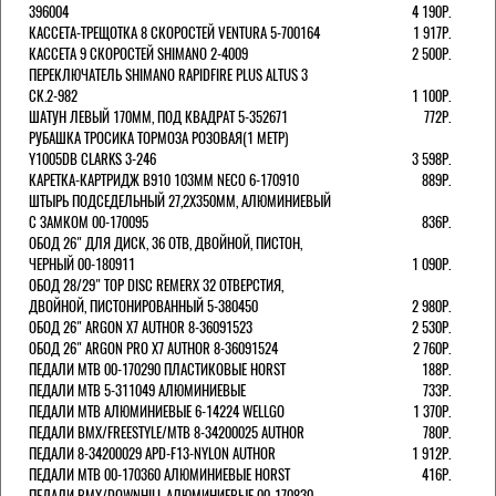
396004
4 190Р.
КАССЕТА-ТРЕЩОТКА 8 СКОРОСТЕЙ VENTURA 5-700164
1 917Р.
КАССЕТА 9 СКОРОСТЕЙ SHIMANO 2-4009
2 500Р.
ПЕРЕКЛЮЧАТЕЛЬ SHIMANO RAPIDFIRE PLUS ALTUS 3
СК.2-982
1 100Р.
ШАТУН ЛЕВЫЙ 170ММ, ПОД КВАДРАТ 5-352671
772Р.
РУБАШКА ТРОСИКА ТОРМОЗА РОЗОВАЯ(1 МЕТР)
Y1005DB CLARKS 3-246
3 598Р.
КАРЕТКА-КАРТРИДЖ B910 103ММ NECO 6-170910
889Р.
ШТЫРЬ ПОДСЕДЕЛЬНЫЙ 27,2Х350ММ, АЛЮМИНИЕВЫЙ
С ЗАМКОМ 00-170095
836Р.
ОБОД 26" ДЛЯ ДИСК, 36 ОТВ, ДВОЙНОЙ, ПИСТОН,
ЧЕРНЫЙ 00-180911
1 090Р.
ОБОД 28/29" TOP DISC REMERX 32 ОТВЕРСТИЯ,
ДВОЙНОЙ, ПИСТОНИРОВАННЫЙ 5-380450
2 980Р.
ОБОД 26" ARGON X7 AUTHOR 8-36091523
2 530Р.
ОБОД 26" ARGON PRO X7 AUTHOR 8-36091524
2 760Р.
ПЕДАЛИ МТВ 00-170290 ПЛАСТИКОВЫЕ HORST
188Р.
ПЕДАЛИ MTB 5-311049 АЛЮМИНИЕВЫЕ
733Р.
ПЕДАЛИ MTB АЛЮМИНИЕВЫЕ 6-14224 WELLGO
1 370Р.
ПЕДАЛИ BMX/FREESTYLE/MTB 8-34200025 AUTHOR
780Р.
ПЕДАЛИ 8-34200029 APD-F13-NYLON AUTHOR
1 912Р.
ПЕДАЛИ МТВ 00-170360 АЛЮМИНИЕВЫЕ HORST
416Р.
ПЕДАЛИ BMX/DOWNHILL АЛЮМИНИЕВЫЕ 00-170830