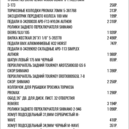
3-173
250Р.
ТОРМОЗНЫЕ КОЛОДКИ PROMAX 70ММ 5-361768
313Р.
ЭКСЦЕНТРИК ПЕРЕДНЕГО КОЛЕСА 100 ММ
199Р.
ПЕДАЛИ 8-34200030 APD-F13-NYLON AUTHOR
2 310Р.
РОЛИКИ ЗАДНЕГО ПЕРЕКЛЮЧАТЕЛЯ SHIMANO
DEORE/SLX/105
1 920Р.
ВИЛКА ЖЕСТКАЯ 26"Х1 1/8" 5-392778
2 490Р.
ПЕДАЛИ BMX АЛЮМИНИЕВЫЕ H32 HORST
747Р.
ПЕДАЛИ 8-34399092 СКЛАДНЫЕ APD-113 SIMPLEX
AUTHOR
1 980Р.
ШАТУН ЛЕВЫЙ 175 ММ ЧЕРНЫЙ
859Р.
ПЕРЕКЛЮЧАТЕЛЬ ЗАДНИЙ TOURNEY ARDTZ500GSD GS 6
СКОР.SHIMANO
1 390Р.
ПЕРЕКЛЮЧАТЕЛЬ ЗАДНИЙ TOURNEY ERDTX800SGSL 7-8
СКОР. SHIMANO
2 250Р.
КОЛПАЧОК ДЛЯ РУБАШКИ ТРОСИКА ТОРМОЗА
PROMAX
1 290Р.
ОБОД 26" ДВ. ДЛЯ ДИСК. ПИСТ. 32 ОТВЕРСТИЯ
REMERX
3 194Р.
РОЛИКИ ЗАДНЕГО ПЕРЕКЛЮЧАТЕЛЯ SHIMANO 2-946
1 090Р.
ХОМУТ ПОДСЕДЕЛЬНЫЙ 31,8ММ СЕРЕБРИСТЫЙ M-
WAVE
410Р.
ХОМУТ ПОДСЕДЕЛЬНЫЙ 34,9ММ ЧЕРНЫЙ M-WAVE
351Р.