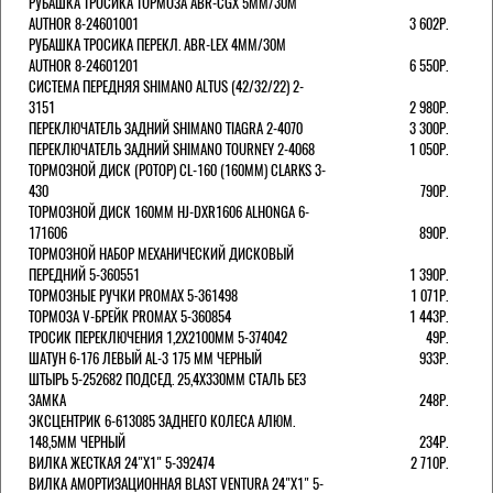
РУБАШКА ТРОСИКА ТОРМОЗА ABR-CGX 5MM/30M
AUTHOR 8-24601001
3 602Р.
РУБАШКА ТРОСИКА ПЕРЕКЛ. ABR-LEX 4MM/30M
AUTHOR 8-24601201
6 550Р.
СИСТЕМА ПЕРЕДНЯЯ SHIMANO ALTUS (42/32/22) 2-
3151
2 980Р.
ПЕРЕКЛЮЧАТЕЛЬ ЗАДНИЙ SHIMANO TIAGRA 2-4070
3 300Р.
ПЕРЕКЛЮЧАТЕЛЬ ЗАДНИЙ SHIMANO TOURNEY 2-4068
1 050Р.
ТОРМОЗНОЙ ДИСК (РОТОР) CL-160 (160ММ) CLARKS 3-
430
790Р.
ТОРМОЗНОЙ ДИСК 160ММ HJ-DXR1606 ALHONGA 6-
171606
890Р.
ТОРМОЗНОЙ НАБОР МЕХАНИЧЕСКИЙ ДИСКОВЫЙ
ПЕРЕДНИЙ 5-360551
1 390Р.
ТОРМОЗНЫЕ РУЧКИ PROMAX 5-361498
1 071Р.
ТОРМОЗА V-БРЕЙК PROMAX 5-360854
1 443Р.
ТРОСИК ПЕРЕКЛЮЧЕНИЯ 1,2Х2100ММ 5-374042
49Р.
ШАТУН 6-176 ЛЕВЫЙ AL-3 175 ММ ЧЕРНЫЙ
933Р.
ШТЫРЬ 5-252682 ПОДСЕД. 25,4Х330ММ СТАЛЬ БЕЗ
ЗАМКА
248Р.
ЭКСЦЕНТРИК 6-613085 ЗАДНЕГО КОЛЕСА АЛЮМ.
148,5ММ ЧЕРНЫЙ
234Р.
ВИЛКА ЖЕСТКАЯ 24"Х1" 5-392474
2 710Р.
ВИЛКА АМОРТИЗАЦИОННАЯ BLAST VENTURA 24"Х1" 5-