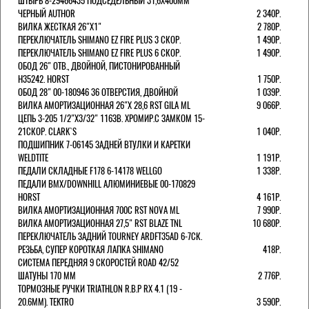
ШТЫРЬ 8-29466435 ПОДСЕДЕЛЬНЫЙ 31,6X400ММ
ЧЕРНЫЙ AUTHOR
2 340Р.
ВИЛКА ЖЕСТКАЯ 26"Х1"
2 780Р.
ПЕРЕКЛЮЧАТЕЛЬ SHIMANO EZ FIRE PLUS 3 СКОР.
1 490Р.
ПЕРЕКЛЮЧАТЕЛЬ SHIMANO EZ FIRE PLUS 6 СКОР.
1 490Р.
ОБОД 26" ОТВ., ДВОЙНОЙ, ПИСТОНИРОВАННЫЙ
H35242. HORST
1 750Р.
ОБОД 28" 00-180946 36 ОТВЕРСТИЯ, ДВОЙНОЙ
1 039Р.
ВИЛКА АМОРТИЗАЦИОННАЯ 26"Х 28,6 RST GILA ML
9 066Р.
ЦЕПЬ 3-205 1/2"X3/32" 116ЗВ. ХРОМИР.С ЗАМКОМ 15-
21СКОР. CLARK`S
1 040Р.
ПОДШИПНИК 7-06145 ЗАДНЕЙ ВТУЛКИ И КАРЕТКИ
WELDTITE
1 191Р.
ПЕДАЛИ СКЛАДНЫЕ F178 6-14178 WELLGO
1 338Р.
ПЕДАЛИ BMX/DOWNHILL АЛЮМИНИЕВЫЕ 00-170829
HORST
4 161Р.
ВИЛКА АМОРТИЗАЦИОННАЯ 700С RST NOVA ML
7 990Р.
ВИЛКА АМОРТИЗАЦИОННАЯ 27,5" RST BLAZE TNL
10 680Р.
ПЕРЕКЛЮЧАТЕЛЬ ЗАДНИЙ TOURNEY ARDFT35AD 6-7СК.
РЕЗЬБА, СУПЕР КОРОТКАЯ ЛАПКА SHIMANO
418Р.
СИСТЕМА ПЕРЕДНЯЯ 9 СКОРОСТЕЙ ROAD 42/52
ШАТУНЫ 170 ММ
2 776Р.
ТОРМОЗНЫЕ РУЧКИ TRIATHLON R.B.P RX 4.1 (19 -
20.6ММ). TEKTRO
3 590Р.