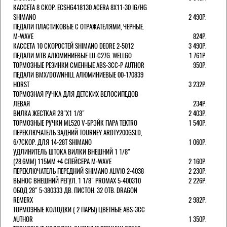
КАССЕТА 8 СКОР. ECSHG418130 ACERA 8Х11-30 IG/HG
SHIMANO
2 490Р.
ПЕДАЛИ ПЛАСТИКОВЫЕ С ОТРАЖАТЕЛЯМИ, ЧЕРНЫЕ.
M-WAVE
824Р.
КАССЕТА 10 СКОРОСТЕЙ SHIMANO DEORE 2-5012
3 490Р.
ПЕДАЛИ MTB АЛЮМИНИЕВЫЕ LU-C27G. WELLGO
1 761Р.
ТОРМОЗНЫЕ РЕЗИНКИ СМЕННЫЕ ABS-3CC-P AUTHOR
950Р.
ПЕДАЛИ BMX/DOWNHILL АЛЮМИНИЕВЫЕ 00-170839
HORST
3 232Р.
ТОРМОЗНАЯ РУЧКА ДЛЯ ДЕТСКИХ ВЕЛОСИПЕДОВ
ЛЕВАЯ
234Р.
ВИЛКА ЖЕСТКАЯ 28"Х1 1/8"
2 403Р.
ТОРМОЗНЫЕ РУЧКИ ML520 V-БРЭЙК ПАРА TEKTRO
1 540Р.
ПЕРЕКЛЮЧАТЕЛЬ ЗАДНИЙ TOURNEY ARDTY200GSLD,
6/7СКОР. ДЛЯ 14-28T SHIMANO
1 060Р.
УДЛИНИТЕЛЬ ШТОКА ВИЛКИ ВНЕШНИЙ 1 1/8"
(28,6ММ) 115ММ +4 СПЕЙСЕРА M-WAVE
2 160Р.
ПЕРЕКЛЮЧАТЕЛЬ ПЕРЕДНИЙ SHIMANO ALIVIO 2-4038
2 230Р.
ВЫНОС ВНЕШНИЙ РЕГУЛ. 1 1/8" PROMAX 5-400310
2 226Р.
ОБОД 28" 5-380333 ДВ. ПИСТОН. 32 ОТВ. DRAGON
REMERX
2 982Р.
ТОРМОЗНЫЕ КОЛОДКИ ( 2 ПАРЫ) ЦВЕТНЫЕ ABS-3CC
AUTHOR
1 350Р.