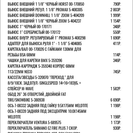
ВЫНОС ВНЕШНИЙ 1 1/8" ЧЕРНЫЙ HORST 00-170850
790Р.
ВЫНОС ВНЕШНИЙ РЕГУЛ. 1 1/8" PROMAX 5-400305
2 803Р.
ВЫНОС ВНЕШНИЙ DOWNHILL 1 1/8" ZOOM 5-404209
1 999Р.
ВЫНОС ВНЕШНИЙ 1 1/8" ЧЕРНЫЙ ZOOM 5-404237
1 154Р.
ВЫНОС 1" ЧЕРНЫЙ 00-170171
348Р.
ВЫНОС 1" СЕРЕБРИСТЫЙ 00-170172
550Р.
ВЫНОС ВНУТР. РЕГУЛИРУЕМЫЙ 1" PROMAX 5-400298
1 690Р.
АДАПТЕР ДЛЯ ВЫНОСА РУЛЯ 1" - 1 1/8" 5-404085
411Р.
КАРЕТКА/ВАЛ 00-170026 С ГАЙКАМИ 130ММ ДЛЯ
РЕЗЬБЫ BSA 68ММ
114Р.
ЧАШКИ ДЛЯ КАРЕТКИ BMX 5-359396
346Р.
КАРЕТКА-КАРТРИДЖ 5-359340 КОРПУС 68ММ
113/22ММ NECO
745Р.
КАССЕТА/ЗВЕЗДЫ 5-320070 "ПЕРЕХОД." ДЛЯ
8/9/10СК. ЗАД.ВТУЛ.-SINGLESPEED 14+16+18ЗУБ. +
СПЕЙСЕР M-WAVE
1 582Р.
ОБОД 26" 36 ОТВЕРСТИЙ, ДВОЙНОЙ FAT
TIRE/SNOWBIKE 5-380938
6 690Р.
ОСЬ 7-08332 ЗАДНЯЯ ПОД ГАЙКУ 9.5Х175ММ WELDTITE
1 198Р.
ОСЬ 7-08339 ЗАДНЯЯ ПОД ЭКСЦЕНТРИК 10.0Х145ММ
WELDTITE
1 198Р.
ПЕРЕКЛЮЧАТЕЛИ VENTURA 5-689575
1 173Р.
ПЕРЕКЛЮЧАТЕЛЬ SHIMANO EZ FIRE PLUS 7 СКОР.
930Р.