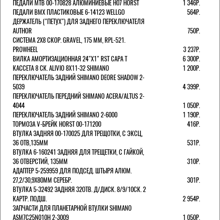
ПЕДАЛИ MTB 00-170828 АЛЮМИНИЕВЫЕ H07 HORST
1 346Р.
ПЕДАЛИ BMX ПЛАСТИКОВЫЕ 6-14123 WELLGO
564Р.
ДЕРЖАТЕЛЬ ("ПЕТУХ") ДЛЯ ЗАДНЕГО ПЕРЕКЛЮЧАТЕЛЯ
AUTHOR
750Р.
СИСТЕМА 2Х8 СКОР. GRAVEL, 175 ММ, RPL-521.
PROWHEEL
3 237Р.
ВИЛКА АМОРТИЗАЦИОННАЯ 24"Х1" RST CAPA Т
6 300Р.
КАССЕТА 8 СК. ALIVIO 8Х11-32 SHIMANO
1 200Р.
ПЕРЕКЛЮЧАТЕЛЬ ЗАДНИЙ SHIMANO DEORE SHADOW 2-
5039
4 399Р.
ПЕРЕКЛЮЧАТЕЛЬ ПЕРЕДНИЙ SHIMANO ACERA/ALTUS 2-
4044
1 050Р.
ПЕРЕКЛЮЧАТЕЛЬ ЗАДНИЙ SHIMANO 2-6000
1 190Р.
ТОРМОЗА V-БРЕЙК HORST 00-171200
416Р.
ВТУЛКА ЗАДНЯЯ 00-170025 ДЛЯ ТРЕЩОТКИ, С ЭКСЦ,
36 ОТВ,135ММ
531Р.
ВТУЛКА 6-160241 ЗАДНЯЯ ДЛЯ ТРЕЩЕТКИ, С ГАЙКОЙ,
36 ОТВЕРСТИЙ, 135ММ
310Р.
АДАПТЕР 5-259959 ДЛЯ ПОДСЕД. ШТЫРЯ АЛЮМ.
27,2/30,9Х80ММ СЕРЕБР.
301Р.
ВТУЛКА 5-32492 ЗАДНЯЯ 32ОТВ. Д/ДИСК. 8/9/10СК. 2
КАРТР. ПОДШ.
2 954Р.
ЗАПЧАСТИ ДЛЯ ПЛАНЕТАРНОЙ ВТУЛКИ SHIMANO
ASM7C25N010H 2-3009
1 050Р.