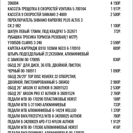
396004
4 190Р.
КАССЕТА-ТРЕЩОТКА 8 СКОРОСТЕЙ VENTURA 5-700164
1 917Р.
КАССЕТА 9 СКОРОСТЕЙ SHIMANO 2-4009
2 500Р.
ПЕРЕКЛЮЧАТЕЛЬ SHIMANO RAPIDFIRE PLUS ALTUS 3
СК.2-982
1 100Р.
ШАТУН ЛЕВЫЙ 170ММ, ПОД КВАДРАТ 5-352671
772Р.
РУБАШКА ТРОСИКА ТОРМОЗА РОЗОВАЯ(1 МЕТР)
Y1005DB CLARKS 3-246
3 598Р.
КАРЕТКА-КАРТРИДЖ B910 103ММ NECO 6-170910
889Р.
ШТЫРЬ ПОДСЕДЕЛЬНЫЙ 27,2Х350ММ, АЛЮМИНИЕВЫЙ
С ЗАМКОМ 00-170095
836Р.
ОБОД 26" ДЛЯ ДИСК, 36 ОТВ, ДВОЙНОЙ, ПИСТОН,
ЧЕРНЫЙ 00-180911
1 090Р.
ОБОД 28/29" TOP DISC REMERX 32 ОТВЕРСТИЯ,
ДВОЙНОЙ, ПИСТОНИРОВАННЫЙ 5-380450
2 980Р.
ОБОД 26" ARGON X7 AUTHOR 8-36091523
2 530Р.
ОБОД 26" ARGON PRO X7 AUTHOR 8-36091524
2 760Р.
ПЕДАЛИ МТВ 00-170290 ПЛАСТИКОВЫЕ HORST
188Р.
ПЕДАЛИ MTB 5-311049 АЛЮМИНИЕВЫЕ
733Р.
ПЕДАЛИ MTB АЛЮМИНИЕВЫЕ 6-14224 WELLGO
1 370Р.
ПЕДАЛИ BMX/FREESTYLE/MTB 8-34200025 AUTHOR
780Р.
ПЕДАЛИ 8-34200029 APD-F13-NYLON AUTHOR
1 912Р.
ПЕДАЛИ МТВ 00-170360 АЛЮМИНИЕВЫЕ HORST
416Р.
ПЕДАЛИ BMX/DOWNHILL АЛЮМИНИЕВЫЕ 00-170830