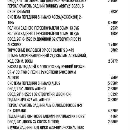
ОБОД 27.5" 36 ОТВЕРСТИЙ ДВОЙНОЙ VENTURA-DOUBLE
2 100Р.
ПЕРЕКЛЮЧАТЕЛЬ ЗАДНИЙ TOURNEY ARDTY21BGSDL 6
СКОР. SHIMANO
973Р.
СИСТЕМА ПЕРЕДНЯЯ SHIMANO ACERA(48Х38Х28Т) 2-
1047
8 940Р.
РОЛИКИ ЗАДНЕГО ПЕРЕКЛЮЧАТЕЛЯ 50ММ 13 ЗУБ
253Р.
РОЛИКИ ЗАДНЕГО ПЕРЕКЛЮЧАТЕЛЯ 40ММ 10 ЗУБ.
168Р.
ОБОД 26" 6-152619 ДВОЙНОЙ 32 ОТВЕРСТИЯ DC19
ALEXRIMS
1 740Р.
ТОРМОЗНЫЕ КОЛОДКИ CP-301 CLARK'S 3-449
370Р.
ШТЫРЬ АМОРТИЗАЦИОННЫЙ 27,2Х350ММ АЛЮМИНИЙ,
ХОД 35ММ. ZOOM
2 317Р.
ЗАХВАТ Д/ПЕДАЛЕЙ 8-10000213 ВНУТРЕННИЙ ПРОФИ
CR-V CC PW8 С РЕЗИН. РУКОЯТКОЙ 6/8X330ММ
AUTHOR
750Р.
СИСТЕМА ПЕРЕДНЯЯ SHIMANO ALTUS
5 850Р.
ОБОД 27,5" ARGON AUTHOR
2 630Р.
ОБОД 28" H35231 32 ОТВЕРСТИЯ, ДВОЙНОЙ
1 039Р.
ПЕДАЛИ APD-427-ALU AUTHOR
3 536Р.
ПЕРЕКЛЮЧАТЕЛЬ ЗАДНИЙ ALIVIO ARDM3100SGS 8-9
СК. SHIMANO
4 320Р.
ПЕДАЛИ MTB 00-170380 АЛЮМИНИЙ/ПЛАСТИК HORST
416Р.
ОБОД 28" ARGON X7 CROSS AUTHOR
2 980Р.
ВТУЛКА ЗАДНЯЯ ПОД ДИСК ACO-H04D-R/36 AUTHOR