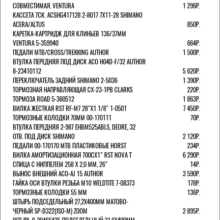
СОВМЕСТИМАЯ. VENTURA
1 296Р.
КАССЕТА 7СК. ACSHG417128 2-8017 7Х11-28 SHIMANO
ACERA/ALTUS
850Р.
КАРЕТКА-КАРТРИДЖ ДЛЯ КЛИНЬЕВ 136/37ММ
VENTURA 5-359940
664Р.
ПЕДАЛИ MTB/CROSS/TREKKING AUTHOR
1 500Р.
ВТУЛКА ПЕРЕДНЯЯ ПОД ДИСК ACO H04D-F/32 AUTHOR
8-23410112
5 620Р.
ПЕРЕКЛЮЧАТЕЛЬ ЗАДНИЙ SHIMANO 2-5036
1 390Р.
ТОРМОЗНАЯ НАПРАВЛЯЮЩАЯ CX-23-1PB CLARKS
220Р.
ТОРМОЗА ROAD 5-360512
1 863Р.
ВИЛКА ЖЕСТКАЯ RST RF-M7 28"Х1 1/8" 1-0501
7 450Р.
ТОРМОЗНЫЕ КОЛОДКИ 70ММ 00-170111
70Р.
ВТУЛКА ПЕРЕДНЯЯ 2-987 EHBM525ABLS, DEORE, 32
ОТВ. ПОД ДИСК SHIMANO
2 120Р.
ПЕДАЛИ 00-170170 МТВ ПЛАСТИКОВЫЕ HORST
234Р.
ВИЛКА АМОРТИЗАЦИОННАЯ 700СХ1" RST NOVA T
6 290Р.
СПИЦА С НИППЕЛЕМ 258 Х 2,0 ММ, 26"
14Р.
ВЫНОС ВНЕШНИЙ ACO-AJ 15 AUTHOR
3 590Р.
ГАЙКА ОСИ ВТУЛКИ РЕЗЬБА М10 WELDTITE 7-08373
178Р.
ТОРМОЗНЫЕ КОЛОДКИ 55 ММ
136Р.
ШТЫРЬ ПОДСЕДЕЛЬНЫЙ 27,2Х400ММ МАТОВО-
ЧЕРНЫЙ SP-D322(ISO-M) ZOOM
2 895Р.