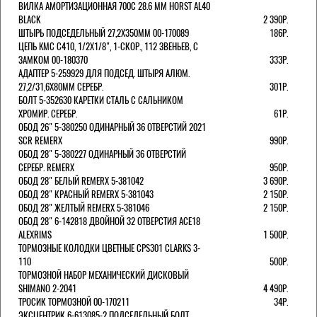
ВИЛКА АМОРТИЗАЦИОННАЯ 700C 28.6 ММ HORST AL40
BLACK
2 390Р.
ШТЫРЬ ПОДСЕДЕЛЬНЫЙ 27,2Х350ММ 00-170089
186Р.
ЦЕПЬ KMC C410, 1/2Х1/8", 1-СКОР., 112 ЗВЕНЬЕВ, С
ЗАМКОМ 00-180370
333Р.
АДАПТЕР 5-259929 ДЛЯ ПОДСЕД. ШТЫРЯ АЛЮМ.
27,2/31,6Х80ММ СЕРЕБР.
301Р.
БОЛТ 5-352630 КАРЕТКИ СТАЛЬ С САЛЬНИКОМ
ХРОМИР. СЕРЕБР.
61Р.
ОБОД 26" 5-380250 ОДИНАРНЫЙ 36 ОТВЕРСТИЙ 2021
SCR REMERX
990Р.
ОБОД 28" 5-380227 ОДИНАРНЫЙ 36 ОТВЕРСТИЙ
СЕРЕБР. REMERX
950Р.
ОБОД 28" БЕЛЫЙ REMERX 5-381042
3 690Р.
ОБОД 28" КРАСНЫЙ REMERX 5-381043
2 150Р.
ОБОД 28" ЖЕЛТЫЙ REMERX 5-381046
2 150Р.
ОБОД 28" 6-142818 ДВОЙНОЙ 32 ОТВЕРСТИЯ ACE18
ALEXRIMS
1 500Р.
ТОРМОЗНЫЕ КОЛОДКИ ЦВЕТНЫЕ CPS301 CLARKS 3-
110
500Р.
ТОРМОЗНОЙ НАБОР МЕХАНИЧЕСКИЙ ДИСКОВЫЙ
SHIMANO 2-2041
4 490Р.
ТРОСИК ТОРМОЗНОЙ 00-170211
34Р.
ЭКСЦЕНТРИК 6-613085-2 ПОДСЕДЕЛЬНЫЙ БОЛТ