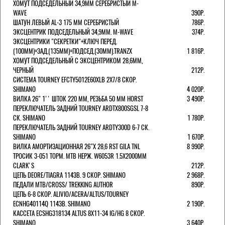
ХОМУТ ПОДСЕДЕЛЬНЫЙ 34,9ММ СЕРЕБРИСТЫЙ M-
WAVE
390Р.
ШАТУН ЛЕВЫЙ AL-3 175 ММ СЕРЕБРИСТЫЙ
786Р.
ЭКСЦЕНТРИК ПОДСЕДЕЛЬНЫЙ 34,9ММ. M-WAVE
374Р.
ЭКСЦЕНТРИКИ "СЕКРЕТКИ"+КЛЮЧ ПЕРЕД.
(100ММ)+ЗАД.(135ММ)+ПОДСЕД.(30ММ).TRANZX
1 816Р.
ХОМУТ ПОДСЕДЕЛЬНЫЙ С ЭКСЦЕНТРИКОМ 28,6ММ,
ЧЕРНЫЙ
212Р.
СИСТЕМА TOURNEY EFCTY5012E60XLB 2X7/8 СКОР.
SHIMANO
4 020Р.
ВИЛКА 26" 1'' ШТОК 220 ММ, РЕЗЬБА 50 ММ HORST
3 490Р.
ПЕРЕКЛЮЧАТЕЛЬ ЗАДНИЙ TOURNEY ARDTX800SGSL 7-8
СК. SHIMANO
1 780Р.
ПЕРЕКЛЮЧАТЕЛЬ ЗАДНИЙ TOURNEY ARDTY300D 6-7 СК.
SHIMANO
1 670Р.
ВИЛКА АМОРТИЗАЦИОННАЯ 26"Х 28,6 RST GILA TNL
8 990Р.
ТРОСИК 3-051 ТОРМ. MTB НЕРЖ. W6053R 1.5Х2000ММ
СLARK'S
212Р.
ЦЕПЬ DEORE/TIAGRA 114ЗВ. 9 СКОР. SHIMANO
2 968Р.
ПЕДАЛИ MTB/CROSS/ TREKKING AUTHOR
890Р.
ЦЕПЬ 6-8 СКОР. ALIVIO/ACERA/ALTUS/TOURNEY
ECNHG40114Q 114ЗВ. SHIMANO
2 190Р.
КАССЕТА ECSHG318134 ALTUS 8Х11-34 IG/HG 8 СКОР.
SHIMANO
3 640Р.