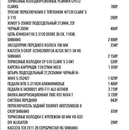
ТОРМОЗНЫЕ КОЛОДКИ+СМЕННЫЕ РЕЗИНКИ CP513
CLARKS
780Р.
ТРОСИК ПЕРЕКЛЮЧЕНИЯ С ТЕФЛОНОМ W7139 СLARK'S
3-119
260Р.
ХОМУТ 5-250802 ПОДСЕДЕЛЬНЫЙ 31,8ММ, 23Г
ЧЕРНЫЙ ZOOM
460Р.
ЦЕПЬ ICNHG54116I 2-3120 DEORE 30 СК. 116ЗВ.
SHIMANO
2 800Р.
ЭКСЦЕНТРИК ПЕРЕДНЕГО КОЛЕСА 100 ММ
234Р.
КАССЕТА 9 СКОР. ECSHG2009134 ALTUS 9Х11-34 HG
SHIMANO
2 150Р.
ТОРМОЗНЫЕ КОЛОДКИ CP-510 CLARK'S 3-041
520Р.
КАРЕТКА-КАРТРИДЖ 119/27ММ NECO
1 976Р.
ШТЫРЬ ПОДСЕДЕЛЬНЫЙ 27,2Х350ММ ЧЕРНЫЙ M-
WAVE 5-252427
1 029Р.
ПЕДАЛИ MTB 5-311024 АЛЮМИНИЕВЫЕ
1 480Р.
ПЕДАЛИ 8-34200021 APD-F11-ALU AUTHOR
3 710Р.
ВИЛКА АМОРТИЗАЦИОННАЯ 700С RST NOVA T
5 720Р.
СИСТЕМА ПЕРЕДНЯЯ
843Р.
ПЕРЕКЛЮЧАТЕЛЬ ЗАДНИЙ TOURNEY ARDTZ500GSB 6
СКОР.SHIMANO
870Р.
ТОРМОЗНЫЕ КОЛОДКИ С КРЕПЕЖОМ 60 ММ VB-632-
DIY ALLIGATOR
290Р.
КАССЕТА 7СК.7Х11-28 СЕРЕБРИСТАЯ HG SHIMANO-