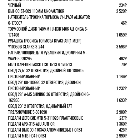
ЧЕРНЫЙ
234Р.
ВЫНОС ST-009 110ММ UNO/AUTHOR
2 520Р.
НАТЯЖИТЕЛЬ ТРОСИКА ТОРМОЗА LY-LPA07 ALLIGATOR
6-170007
46Р.
ТОРМОЗНОЙ ДИСК 140ММ HJ-DXR1406 ALHONGA 6-
171406
1 059Р.
РУБАШКА ТРОСИКА ТОРМОЗА КРАСНАЯ(1 МЕТР)
Y1005DB CLARKS 3-244
3 598Р.
НАПРАВЛЯЮЩИЕ ДЛЯ РУБАШКИ/ГИДРОЛИНИИ M-
WAVE 5-370295
492Р.
БОЛТ КАРЕТКИ LASCO LCB-1513 6-170513
70Р.
ОБОД 27,5" 32 ОТВЕРСТИЯ, ДВОЙНОЙ, 00-180915
ПИСТОНИРОВАННЫЙ
1 146Р.
ОБОД 29" 00-180920 32 ОТВЕРСТИЯ, ДВОЙНОЙ,
ПИСТОНИРОВАННЫЙ
1 232Р.
ОБОД 28" A-M5 SHINING 36 ОТВЕРСТИЯ, ДВОЙНОЙ 6-
162865
1 693Р.
ОБОД 20" 2 ОТВЕРСТИЯ, ОДИНАРНЫЙ FAT
TIRE/SNOWBIKE 5-381090
2 900Р.
ПЕДАЛИ ДЕТСКИЕ MTB 5-311028 ПЛАСТИКОВЫЕ
237Р.
ПЕДАЛИ APD-315-ALU AUTHOR
1 360Р.
ПЕДАЛИ BMX 00-170340 АЛЮМИНИЕВЫЕ HORST
428Р.
ПЕДАЛИ MTB H04 HORST
2 990Р.