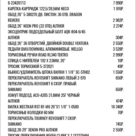
8-23420113
7 990Р.
КАРЕТКА-КАРТРИДЖ 122,5/28,5ММ NECO
1 976Р.
ОБОД 26" 5-380270 ДВ. ПИСТОН. 36 ОТВ. DRAGON
REMERX
2 982Р.
ОБОД 26" NEON PRO (32 ОТВ) AUTHOR
2 274Р.
ЭКСЦЕНТРИК ПОДСЕДЕЛЬНЫЙ БОЛТ AQR-R04-6/45
AUTHOR
304Р.
ОБОД 26" 36 ОТВЕРСТИЙ, ДВОЙНОЙ DOUBLE VENTURA
2 550Р.
ПЕДАЛИ BMX/DOWNHILL АЛЮМИНИЕВЫЕ. WELLGO
3 528Р.
ТОРМОЗНЫЕ РУЧКИ ROAD RL340 TEKTRO
2 990Р.
СПИЦА С НИППЕЛЕМ 192 Х 2,0ММ, 20"
10Р.
ТРОСИК ТОРМОЗНОЙ 5-372021
49Р.
ВЫНОС/УДЛИНИТЕЛЬ ШТОКА ВИЛКИ 1 1/8" SC-STH02
1 556Р.
ПЕРЕКЛЮЧАТЕЛЬ REVOSHIFT SHIMANO ЛЕВЫЙ 2-970
650Р.
ПЕРЕКЛЮЧАТЕЛЬ REVOSHIFT 6 СКОР. ПРАВЫЙ.
SHIMANO
650Р.
ХОМУТ ПОДСЕД. ACO-A205 31,8ММ 25Г ЧЕРНЫЙ
AUTHOR
474Р.
ВИЛКА ЖЕСТКАЯ RST RF-M6 26"Х1 1/8" 1-0500
16 340Р.
ТОРМОЗНЫЕ КОЛОДКИ 60 ММ
70Р.
ПЕРЕКЛЮЧАТЕЛЬ TOURNEY REVOSHIFT 7 СКОР.
SHIMANO
745Р.
ОБОД 28-29" XENON PRO AUTHOR
2 550Р.
ТРОСИК ПЕРЕКЛЮЧЕНИЯ W5056 CLARK'S 1.1Х2275ММ