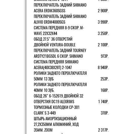
ПЕРЕКЛЮЧАТЕЛЬ ЗАДНИЙ SHIMANO
ACERA ERDM360SGSS
2 900Р.
ПЕРЕКЛЮЧАТЕЛЬ ЗАДНИЙ SHIMANO
ALIVIO ERDM4000SGS
3 990Р.
СИСТЕМА ПЕРЕДНЯЯ 8-9 СКОР. M-
WAVE 22Х32Х44
3 250Р.
ОБОД 27.5" 36 ОТВЕРСТИЙ
ДВОЙНОЙ VENTURA-DOUBLE
2 100Р.
ПЕРЕКЛЮЧАТЕЛЬ ЗАДНИЙ TOURNEY
ARDTY21BGSDL 6 СКОР. SHIMANO
973Р.
СИСТЕМА ПЕРЕДНЯЯ SHIMANO
ACERA(48Х38Х28Т) 2-1047
8 940Р.
РОЛИКИ ЗАДНЕГО ПЕРЕКЛЮЧАТЕЛЯ
50ММ 13 ЗУБ
253Р.
РОЛИКИ ЗАДНЕГО ПЕРЕКЛЮЧАТЕЛЯ
40ММ 10 ЗУБ.
168Р.
ОБОД 26" 6-152619 ДВОЙНОЙ 32
ОТВЕРСТИЯ DC19 ALEXRIMS
1 740Р.
ТОРМОЗНЫЕ КОЛОДКИ CP-301
CLARK'S 3-449
370Р.
ШТЫРЬ АМОРТИЗАЦИОННЫЙ
27,2Х350ММ АЛЮМИНИЙ, ХОД
35ММ. ZOOM
2 317Р.