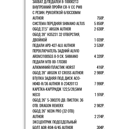
ЗАХВАТ Д/ПЕДАЛЕЙ 8-10000213
ВНУТРЕННИЙ ПРОФИ CR-V CC PW8
С РЕЗИН. РУКОЯТКОЙ 6/8X330ММ
AUTHOR
750Р.
СИСТЕМА ПЕРЕДНЯЯ SHIMANO ALTUS
5 850Р.
ОБОД 27,5" ARGON AUTHOR
2 630Р.
ОБОД 28" H35231 32 ОТВЕРСТИЯ,
ДВОЙНОЙ
1 039Р.
ПЕДАЛИ APD-427-ALU AUTHOR
3 536Р.
ПЕРЕКЛЮЧАТЕЛЬ ЗАДНИЙ ALIVIO
ARDM3100SGS 8-9 СК. SHIMANO
4 320Р.
ПЕДАЛИ MTB 00-170380
АЛЮМИНИЙ/ПЛАСТИК HORST
416Р.
ОБОД 28" ARGON X7 CROSS AUTHOR
2 980Р.
ВТУЛКА ЗАДНЯЯ ПОД ДИСК ACO-
H04D-R/36 AUTHOR 8-23420113
7 990Р.
КАРЕТКА-КАРТРИДЖ 122,5/28,5ММ
NECO
1 976Р.
ОБОД 26" 5-380270 ДВ. ПИСТОН. 36
ОТВ. DRAGON REMERX
2 982Р.
ОБОД 26" NEON PRO (32 ОТВ)
AUTHOR
2 274Р.
ЭКСЦЕНТРИК ПОДСЕДЕЛЬНЫЙ
БОЛТ AQR-R04-6/45 AUTHOR
304Р.