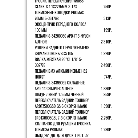
ТРОСИК ПЕРЕКЛЮЧЕНИЯ W5056
CLARK'S 1.1Х2275ММ 3-173
250Р.
ТОРМОЗНЫЕ КОЛОДКИ PROMAX
70ММ 5-361768
313Р.
ЭКСЦЕНТРИК ПЕРЕДНЕГО КОЛЕСА
100 ММ
199Р.
ПЕДАЛИ 8-34200030 APD-F13-NYLON
AUTHOR
2 310Р.
РОЛИКИ ЗАДНЕГО ПЕРЕКЛЮЧАТЕЛЯ
SHIMANO DEORE/SLX/105
1 920Р.
ВИЛКА ЖЕСТКАЯ 26"Х1 1/8" 5-
392778
2 490Р.
ПЕДАЛИ BMX АЛЮМИНИЕВЫЕ H32
HORST
747Р.
ПЕДАЛИ 8-34399092 СКЛАДНЫЕ
APD-113 SIMPLEX AUTHOR
1 980Р.
ШАТУН ЛЕВЫЙ 175 ММ ЧЕРНЫЙ
859Р.
ПЕРЕКЛЮЧАТЕЛЬ ЗАДНИЙ TOURNEY
ARDTZ500GSD GS 6 СКОР.SHIMANO
1 390Р.
ПЕРЕКЛЮЧАТЕЛЬ ЗАДНИЙ TOURNEY
ERDTX800SGSL 7-8 СКОР. SHIMANO
2 250Р.
КОЛПАЧОК ДЛЯ РУБАШКИ ТРОСИКА
ТОРМОЗА PROMAX
1 290Р.
ОБОД 26" ДВ. ДЛЯ ДИСК. ПИСТ. 32