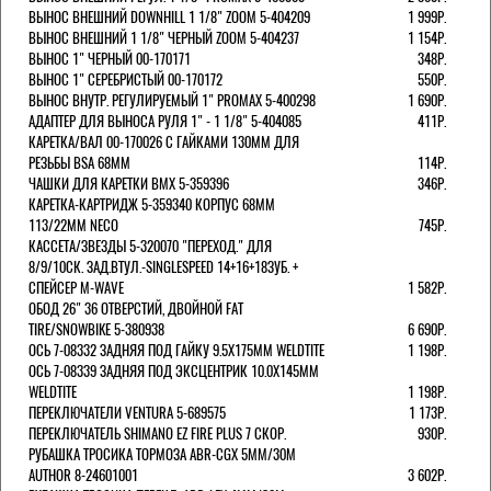
ВЫНОС ВНЕШНИЙ DOWNHILL 1 1/8" ZOOM 5-404209
1 999Р.
ВЫНОС ВНЕШНИЙ 1 1/8" ЧЕРНЫЙ ZOOM 5-404237
1 154Р.
ВЫНОС 1" ЧЕРНЫЙ 00-170171
348Р.
ВЫНОС 1" СЕРЕБРИСТЫЙ 00-170172
550Р.
ВЫНОС ВНУТР. РЕГУЛИРУЕМЫЙ 1" PROMAX 5-400298
1 690Р.
АДАПТЕР ДЛЯ ВЫНОСА РУЛЯ 1" - 1 1/8" 5-404085
411Р.
КАРЕТКА/ВАЛ 00-170026 С ГАЙКАМИ 130ММ ДЛЯ
РЕЗЬБЫ BSA 68ММ
114Р.
ЧАШКИ ДЛЯ КАРЕТКИ BMX 5-359396
346Р.
КАРЕТКА-КАРТРИДЖ 5-359340 КОРПУС 68ММ
113/22ММ NECO
745Р.
КАССЕТА/ЗВЕЗДЫ 5-320070 "ПЕРЕХОД." ДЛЯ
8/9/10СК. ЗАД.ВТУЛ.-SINGLESPEED 14+16+18ЗУБ. +
СПЕЙСЕР M-WAVE
1 582Р.
ОБОД 26" 36 ОТВЕРСТИЙ, ДВОЙНОЙ FAT
TIRE/SNOWBIKE 5-380938
6 690Р.
ОСЬ 7-08332 ЗАДНЯЯ ПОД ГАЙКУ 9.5Х175ММ WELDTITE
1 198Р.
ОСЬ 7-08339 ЗАДНЯЯ ПОД ЭКСЦЕНТРИК 10.0Х145ММ
WELDTITE
1 198Р.
ПЕРЕКЛЮЧАТЕЛИ VENTURA 5-689575
1 173Р.
ПЕРЕКЛЮЧАТЕЛЬ SHIMANO EZ FIRE PLUS 7 СКОР.
930Р.
РУБАШКА ТРОСИКА ТОРМОЗА ABR-CGX 5MM/30M
AUTHOR 8-24601001
3 602Р.