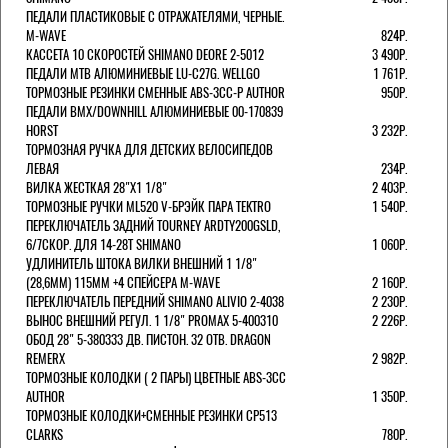
ПЕДАЛИ ПЛАСТИКОВЫЕ С ОТРАЖАТЕЛЯМИ, ЧЕРНЫЕ.
M-WAVE
824Р.
КАССЕТА 10 СКОРОСТЕЙ SHIMANO DEORE 2-5012
3 490Р.
ПЕДАЛИ MTB АЛЮМИНИЕВЫЕ LU-C27G. WELLGO
1 761Р.
ТОРМОЗНЫЕ РЕЗИНКИ СМЕННЫЕ ABS-3CC-P AUTHOR
950Р.
ПЕДАЛИ BMX/DOWNHILL АЛЮМИНИЕВЫЕ 00-170839
HORST
3 232Р.
ТОРМОЗНАЯ РУЧКА ДЛЯ ДЕТСКИХ ВЕЛОСИПЕДОВ
ЛЕВАЯ
234Р.
ВИЛКА ЖЕСТКАЯ 28"Х1 1/8"
2 403Р.
ТОРМОЗНЫЕ РУЧКИ ML520 V-БРЭЙК ПАРА TEKTRO
1 540Р.
ПЕРЕКЛЮЧАТЕЛЬ ЗАДНИЙ TOURNEY ARDTY200GSLD,
6/7СКОР. ДЛЯ 14-28T SHIMANO
1 060Р.
УДЛИНИТЕЛЬ ШТОКА ВИЛКИ ВНЕШНИЙ 1 1/8"
(28,6ММ) 115ММ +4 СПЕЙСЕРА M-WAVE
2 160Р.
ПЕРЕКЛЮЧАТЕЛЬ ПЕРЕДНИЙ SHIMANO ALIVIO 2-4038
2 230Р.
ВЫНОС ВНЕШНИЙ РЕГУЛ. 1 1/8" PROMAX 5-400310
2 226Р.
ОБОД 28" 5-380333 ДВ. ПИСТОН. 32 ОТВ. DRAGON
REMERX
2 982Р.
ТОРМОЗНЫЕ КОЛОДКИ ( 2 ПАРЫ) ЦВЕТНЫЕ ABS-3CC
AUTHOR
1 350Р.
ТОРМОЗНЫЕ КОЛОДКИ+СМЕННЫЕ РЕЗИНКИ CP513
CLARKS
780Р.