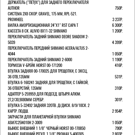
ДЕРЖАТЕЛЬ ("ПЕТУХ") ДЛЯ ЗАДНЕГО ПЕРЕКЛЮЧАТЕЛЯ
AUTHOR
750Р.
СИСТЕМА 2Х8 СКОР. GRAVEL, 175 ММ, RPL-521.
PROWHEEL
3 237Р.
ВИЛКА АМОРТИЗАЦИОННАЯ 24"Х1" RST CAPA Т
6 300Р.
КАССЕТА 8 СК. ALIVIO 8Х11-32 SHIMANO
1 200Р.
ПЕРЕКЛЮЧАТЕЛЬ ЗАДНИЙ SHIMANO DEORE SHADOW 2-
5039
4 399Р.
ПЕРЕКЛЮЧАТЕЛЬ ПЕРЕДНИЙ SHIMANO ACERA/ALTUS 2-
4044
1 050Р.
ПЕРЕКЛЮЧАТЕЛЬ ЗАДНИЙ SHIMANO 2-6000
1 190Р.
ТОРМОЗА V-БРЕЙК HORST 00-171200
416Р.
ВТУЛКА ЗАДНЯЯ 00-170025 ДЛЯ ТРЕЩОТКИ, С ЭКСЦ,
36 ОТВ,135ММ
531Р.
ВТУЛКА 6-160241 ЗАДНЯЯ ДЛЯ ТРЕЩЕТКИ, С ГАЙКОЙ,
36 ОТВЕРСТИЙ, 135ММ
310Р.
АДАПТЕР 5-259959 ДЛЯ ПОДСЕД. ШТЫРЯ АЛЮМ.
27,2/30,9Х80ММ СЕРЕБР.
301Р.
ВТУЛКА 5-32492 ЗАДНЯЯ 32ОТВ. Д/ДИСК. 8/9/10СК. 2
КАРТР. ПОДШ.
2 954Р.
ЗАПЧАСТИ ДЛЯ ПЛАНЕТАРНОЙ ВТУЛКИ SHIMANO
ASM7C25N010H 2-3009
1 050Р.
ВЫНОС ВНЕШНИЙ 1 1/8" ЧЕРНЫЙ HORST 00-170850
790Р.
ВЫНОС ВНЕШНИЙ РЕГУЛ. 1 1/8" PROMAX 5-400305
2 803Р.