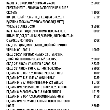
КАССЕТА 9 СКОРОСТЕЙ SHIMANO 2-4009
2 500Р.
ПЕРЕКЛЮЧАТЕЛЬ SHIMANO RAPIDFIRE PLUS ALTUS 3
СК.2-982
1 100Р.
ШАТУН ЛЕВЫЙ 170ММ, ПОД КВАДРАТ 5-352671
772Р.
РУБАШКА ТРОСИКА ТОРМОЗА РОЗОВАЯ(1 МЕТР)
Y1005DB CLARKS 3-246
3 598Р.
КАРЕТКА-КАРТРИДЖ B910 103ММ NECO 6-170910
889Р.
ШТЫРЬ ПОДСЕДЕЛЬНЫЙ 27,2Х350ММ, АЛЮМИНИЕВЫЙ
С ЗАМКОМ 00-170095
836Р.
ОБОД 26" ДЛЯ ДИСК, 36 ОТВ, ДВОЙНОЙ, ПИСТОН,
ЧЕРНЫЙ 00-180911
1 090Р.
ОБОД 28/29" TOP DISC REMERX 32 ОТВЕРСТИЯ,
ДВОЙНОЙ, ПИСТОНИРОВАННЫЙ 5-380450
2 980Р.
ОБОД 26" ARGON X7 AUTHOR 8-36091523
2 530Р.
ОБОД 26" ARGON PRO X7 AUTHOR 8-36091524
2 760Р.
ПЕДАЛИ МТВ 00-170290 ПЛАСТИКОВЫЕ HORST
188Р.
ПЕДАЛИ MTB 5-311049 АЛЮМИНИЕВЫЕ
733Р.
ПЕДАЛИ MTB АЛЮМИНИЕВЫЕ 6-14224 WELLGO
1 370Р.
ПЕДАЛИ BMX/FREESTYLE/MTB 8-34200025 AUTHOR
780Р.
ПЕДАЛИ 8-34200029 APD-F13-NYLON AUTHOR
1 912Р.
ПЕДАЛИ МТВ 00-170360 АЛЮМИНИЕВЫЕ HORST
416Р.
ПЕДАЛИ BMX/DOWNHILL АЛЮМИНИЕВЫЕ 00-170830
HORST
2 694Р.