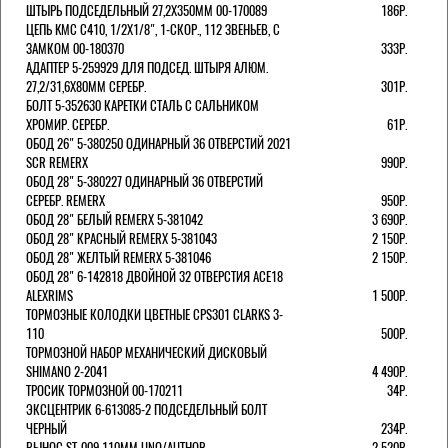
ШТЫРЬ ПОДСЕДЕЛЬНЫЙ 27,2Х350ММ 00-170089
186Р.
ЦЕПЬ KMC C410, 1/2Х1/8", 1-СКОР., 112 ЗВЕНЬЕВ, С
ЗАМКОМ 00-180370
333Р.
АДАПТЕР 5-259929 ДЛЯ ПОДСЕД. ШТЫРЯ АЛЮМ.
27,2/31,6Х80ММ СЕРЕБР.
301Р.
БОЛТ 5-352630 КАРЕТКИ СТАЛЬ С САЛЬНИКОМ
ХРОМИР. СЕРЕБР.
61Р.
ОБОД 26" 5-380250 ОДИНАРНЫЙ 36 ОТВЕРСТИЙ 2021
SCR REMERX
990Р.
ОБОД 28" 5-380227 ОДИНАРНЫЙ 36 ОТВЕРСТИЙ
СЕРЕБР. REMERX
950Р.
ОБОД 28" БЕЛЫЙ REMERX 5-381042
3 690Р.
ОБОД 28" КРАСНЫЙ REMERX 5-381043
2 150Р.
ОБОД 28" ЖЕЛТЫЙ REMERX 5-381046
2 150Р.
ОБОД 28" 6-142818 ДВОЙНОЙ 32 ОТВЕРСТИЯ ACE18
ALEXRIMS
1 500Р.
ТОРМОЗНЫЕ КОЛОДКИ ЦВЕТНЫЕ CPS301 CLARKS 3-
110
500Р.
ТОРМОЗНОЙ НАБОР МЕХАНИЧЕСКИЙ ДИСКОВЫЙ
SHIMANO 2-2041
4 490Р.
ТРОСИК ТОРМОЗНОЙ 00-170211
34Р.
ЭКСЦЕНТРИК 6-613085-2 ПОДСЕДЕЛЬНЫЙ БОЛТ
ЧЕРНЫЙ
234Р.
ВЫНОС ST-009 110ММ UNO/AUTHOR
2 520Р.