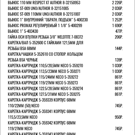
ВЫНОС 110 ММ RESPECT Х7 AUTHOR 8-32150953
2 226Р.
ВЫНОС ST-009 UNO/AUTHOR 8-32151005
2 036Р.
ВЫНОС ST-009 110ММ UNO/AUTHOR 8-32151007
2 036Р.
ВЫНОС 1" ВНУТРЕННИЙ "ОБРАТН. ПОДЪЕМ" 5-400230
1 252Р.
ВЫНОС PROMAX РЕГУЛИРУЕМЫЙ 1 1/8" 5-400299
1 690Р.
ВЫНОС 1" 5-403430
477Р.
ГАЙКА ОСИ ВТУЛКИ РЕЗЬБА 3/8" WELDTITE 7-08372
206Р.
КАРЕТКА/ВАЛ 5-352600 С ГАЙКАМИ 121,5ММ ДЛЯ
РЕЗЬБЫ BSA 68ММ
144Р.
КАРЕТКА/ЧАШКИ 5-352610 СО СТОПОР. КОЛЬЦОМ
РЕЗЬБА BSA ЧЕРНЫЕ
139Р.
КАРЕТКА-КАРТРИДЖ 110,5/20,5ММ NECO 5-359270
1 030Р.
КАРЕТКА-КАРТРИДЖ 113,5/23ММ NECO 5-359271
1 030Р.
КАРЕТКА-КАРТРИДЖ 115/24ММ NECO 5-359272
861Р.
КАРЕТКА-КАРТРИДЖ 119/27ММ NECO 5-359273
861Р.
КАРЕТКА-КАРТРИДЖ 122.5/28.5ММ NECO 5-359274
861Р.
КАРЕТКА-КАРТРИДЖ 127.5/31ММ NECO 5-359275
861Р.
КАРЕТКА-КАРТРИДЖ 5-359339 КОРПУС 68ММ
110/22ММ (50) NECO
745Р.
КАРЕТКА-КАРТРИДЖ 5-359341 КОРПУС 68ММ
115,5/23,5ММ NECO
950Р.
КАРЕТКА-КАРТРИДЖ 5-359342 КОРПУС 68ММ
119/27ММ NECO
745Р.
КАРЕТКА-КАРТРИДЖ 5-359343 КОРПУС 68ММ