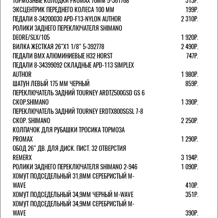
ТОРМОЗНЫЕ КОЛОДКИ PROMAX 70ММ 5-361768
313Р.
ЭКСЦЕНТРИК ПЕРЕДНЕГО КОЛЕСА 100 ММ
199Р.
ПЕДАЛИ 8-34200030 APD-F13-NYLON AUTHOR
2 310Р.
РОЛИКИ ЗАДНЕГО ПЕРЕКЛЮЧАТЕЛЯ SHIMANO
DEORE/SLX/105
1 920Р.
ВИЛКА ЖЕСТКАЯ 26"Х1 1/8" 5-392778
2 490Р.
ПЕДАЛИ BMX АЛЮМИНИЕВЫЕ H32 HORST
747Р.
ПЕДАЛИ 8-34399092 СКЛАДНЫЕ APD-113 SIMPLEX
AUTHOR
1 980Р.
ШАТУН ЛЕВЫЙ 175 ММ ЧЕРНЫЙ
859Р.
ПЕРЕКЛЮЧАТЕЛЬ ЗАДНИЙ TOURNEY ARDTZ500GSD GS 6
СКОР.SHIMANO
1 390Р.
ПЕРЕКЛЮЧАТЕЛЬ ЗАДНИЙ TOURNEY ERDTX800SGSL 7-8
СКОР. SHIMANO
2 250Р.
КОЛПАЧОК ДЛЯ РУБАШКИ ТРОСИКА ТОРМОЗА
PROMAX
1 290Р.
ОБОД 26" ДВ. ДЛЯ ДИСК. ПИСТ. 32 ОТВЕРСТИЯ
REMERX
3 194Р.
РОЛИКИ ЗАДНЕГО ПЕРЕКЛЮЧАТЕЛЯ SHIMANO 2-946
1 090Р.
ХОМУТ ПОДСЕДЕЛЬНЫЙ 31,8ММ СЕРЕБРИСТЫЙ M-
WAVE
410Р.
ХОМУТ ПОДСЕДЕЛЬНЫЙ 34,9ММ ЧЕРНЫЙ M-WAVE
351Р.
ХОМУТ ПОДСЕДЕЛЬНЫЙ 34,9ММ СЕРЕБРИСТЫЙ M-
WAVE
390Р.