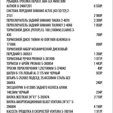
РУБАШКА ТРОСИКА ПЕРЕКЛ. ABR-LEX 4MM/30M
AUTHOR 8-24601201
6 550Р.
СИСТЕМА ПЕРЕДНЯЯ SHIMANO ALTUS (42/32/22) 2-
3151
2 980Р.
ПЕРЕКЛЮЧАТЕЛЬ ЗАДНИЙ SHIMANO TIAGRA 2-4070
3 300Р.
ПЕРЕКЛЮЧАТЕЛЬ ЗАДНИЙ SHIMANO TOURNEY 2-4068
1 050Р.
ТОРМОЗНОЙ ДИСК (РОТОР) CL-160 (160ММ) CLARKS 3-
430
790Р.
ТОРМОЗНОЙ ДИСК 160ММ HJ-DXR1606 ALHONGA 6-
171606
890Р.
ТОРМОЗНОЙ НАБОР МЕХАНИЧЕСКИЙ ДИСКОВЫЙ
ПЕРЕДНИЙ 5-360551
1 390Р.
ТОРМОЗНЫЕ РУЧКИ PROMAX 5-361498
1 071Р.
ТОРМОЗА V-БРЕЙК PROMAX 5-360854
1 443Р.
ТРОСИК ПЕРЕКЛЮЧЕНИЯ 1,2Х2100ММ 5-374042
49Р.
ШАТУН 6-176 ЛЕВЫЙ AL-3 175 ММ ЧЕРНЫЙ
933Р.
ШТЫРЬ 5-252682 ПОДСЕД. 25,4Х330ММ СТАЛЬ БЕЗ
ЗАМКА
248Р.
ЭКСЦЕНТРИК 6-613085 ЗАДНЕГО КОЛЕСА АЛЮМ.
148,5ММ ЧЕРНЫЙ
234Р.
ВИЛКА ЖЕСТКАЯ 24"Х1" 5-392474
2 710Р.
ВИЛКА АМОРТИЗАЦИОННАЯ BLAST VENTURA 24"Х1" 5-
396004
4 190Р.
КАССЕТА-ТРЕЩОТКА 8 СКОРОСТЕЙ VENTURA 5-700164
1 917Р.