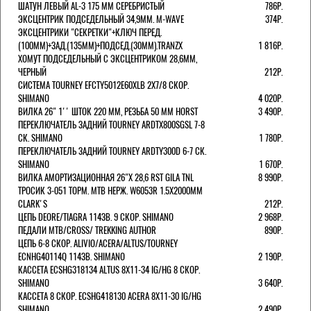
ШАТУН ЛЕВЫЙ AL-3 175 ММ СЕРЕБРИСТЫЙ
786Р.
ЭКСЦЕНТРИК ПОДСЕДЕЛЬНЫЙ 34,9ММ. M-WAVE
374Р.
ЭКСЦЕНТРИКИ "СЕКРЕТКИ"+КЛЮЧ ПЕРЕД.
(100ММ)+ЗАД.(135ММ)+ПОДСЕД.(30ММ).TRANZX
1 816Р.
ХОМУТ ПОДСЕДЕЛЬНЫЙ С ЭКСЦЕНТРИКОМ 28,6ММ,
ЧЕРНЫЙ
212Р.
СИСТЕМА TOURNEY EFCTY5012E60XLB 2X7/8 СКОР.
SHIMANO
4 020Р.
ВИЛКА 26" 1'' ШТОК 220 ММ, РЕЗЬБА 50 ММ HORST
3 490Р.
ПЕРЕКЛЮЧАТЕЛЬ ЗАДНИЙ TOURNEY ARDTX800SGSL 7-8
СК. SHIMANO
1 780Р.
ПЕРЕКЛЮЧАТЕЛЬ ЗАДНИЙ TOURNEY ARDTY300D 6-7 СК.
SHIMANO
1 670Р.
ВИЛКА АМОРТИЗАЦИОННАЯ 26"Х 28,6 RST GILA TNL
8 990Р.
ТРОСИК 3-051 ТОРМ. MTB НЕРЖ. W6053R 1.5Х2000ММ
СLARK'S
212Р.
ЦЕПЬ DEORE/TIAGRA 114ЗВ. 9 СКОР. SHIMANO
2 968Р.
ПЕДАЛИ MTB/CROSS/ TREKKING AUTHOR
890Р.
ЦЕПЬ 6-8 СКОР. ALIVIO/ACERA/ALTUS/TOURNEY
ECNHG40114Q 114ЗВ. SHIMANO
2 190Р.
КАССЕТА ECSHG318134 ALTUS 8Х11-34 IG/HG 8 СКОР.
SHIMANO
3 640Р.
КАССЕТА 8 СКОР. ECSHG418130 ACERA 8Х11-30 IG/HG
SHIMANO
2 490Р.