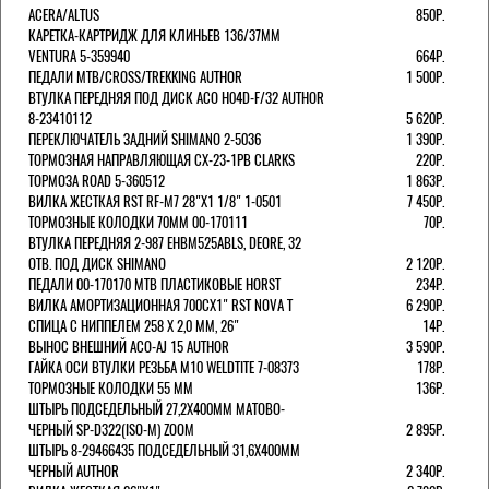
ACERA/ALTUS
850Р.
КАРЕТКА-КАРТРИДЖ ДЛЯ КЛИНЬЕВ 136/37ММ
VENTURA 5-359940
664Р.
ПЕДАЛИ MTB/CROSS/TREKKING AUTHOR
1 500Р.
ВТУЛКА ПЕРЕДНЯЯ ПОД ДИСК ACO H04D-F/32 AUTHOR
8-23410112
5 620Р.
ПЕРЕКЛЮЧАТЕЛЬ ЗАДНИЙ SHIMANO 2-5036
1 390Р.
ТОРМОЗНАЯ НАПРАВЛЯЮЩАЯ CX-23-1PB CLARKS
220Р.
ТОРМОЗА ROAD 5-360512
1 863Р.
ВИЛКА ЖЕСТКАЯ RST RF-M7 28"Х1 1/8" 1-0501
7 450Р.
ТОРМОЗНЫЕ КОЛОДКИ 70ММ 00-170111
70Р.
ВТУЛКА ПЕРЕДНЯЯ 2-987 EHBM525ABLS, DEORE, 32
ОТВ. ПОД ДИСК SHIMANO
2 120Р.
ПЕДАЛИ 00-170170 МТВ ПЛАСТИКОВЫЕ HORST
234Р.
ВИЛКА АМОРТИЗАЦИОННАЯ 700СХ1" RST NOVA T
6 290Р.
СПИЦА С НИППЕЛЕМ 258 Х 2,0 ММ, 26"
14Р.
ВЫНОС ВНЕШНИЙ ACO-AJ 15 AUTHOR
3 590Р.
ГАЙКА ОСИ ВТУЛКИ РЕЗЬБА М10 WELDTITE 7-08373
178Р.
ТОРМОЗНЫЕ КОЛОДКИ 55 ММ
136Р.
ШТЫРЬ ПОДСЕДЕЛЬНЫЙ 27,2Х400ММ МАТОВО-
ЧЕРНЫЙ SP-D322(ISO-M) ZOOM
2 895Р.
ШТЫРЬ 8-29466435 ПОДСЕДЕЛЬНЫЙ 31,6X400ММ
ЧЕРНЫЙ AUTHOR
2 340Р.