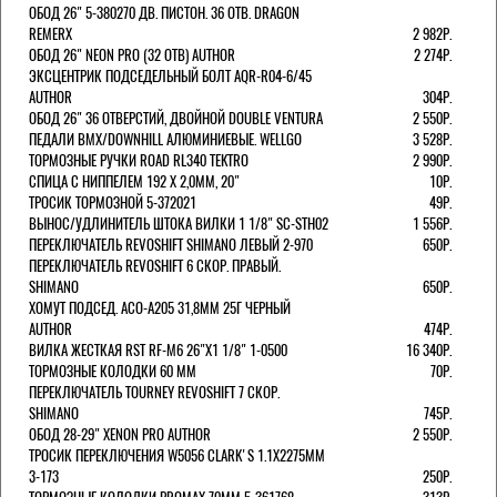
ОБОД 26" 5-380270 ДВ. ПИСТОН. 36 ОТВ. DRAGON
REMERX
2 982Р.
ОБОД 26" NEON PRO (32 ОТВ) AUTHOR
2 274Р.
ЭКСЦЕНТРИК ПОДСЕДЕЛЬНЫЙ БОЛТ AQR-R04-6/45
AUTHOR
304Р.
ОБОД 26" 36 ОТВЕРСТИЙ, ДВОЙНОЙ DOUBLE VENTURA
2 550Р.
ПЕДАЛИ BMX/DOWNHILL АЛЮМИНИЕВЫЕ. WELLGO
3 528Р.
ТОРМОЗНЫЕ РУЧКИ ROAD RL340 TEKTRO
2 990Р.
СПИЦА С НИППЕЛЕМ 192 Х 2,0ММ, 20"
10Р.
ТРОСИК ТОРМОЗНОЙ 5-372021
49Р.
ВЫНОС/УДЛИНИТЕЛЬ ШТОКА ВИЛКИ 1 1/8" SC-STH02
1 556Р.
ПЕРЕКЛЮЧАТЕЛЬ REVOSHIFT SHIMANO ЛЕВЫЙ 2-970
650Р.
ПЕРЕКЛЮЧАТЕЛЬ REVOSHIFT 6 СКОР. ПРАВЫЙ.
SHIMANO
650Р.
ХОМУТ ПОДСЕД. ACO-A205 31,8ММ 25Г ЧЕРНЫЙ
AUTHOR
474Р.
ВИЛКА ЖЕСТКАЯ RST RF-M6 26"Х1 1/8" 1-0500
16 340Р.
ТОРМОЗНЫЕ КОЛОДКИ 60 ММ
70Р.
ПЕРЕКЛЮЧАТЕЛЬ TOURNEY REVOSHIFT 7 СКОР.
SHIMANO
745Р.
ОБОД 28-29" XENON PRO AUTHOR
2 550Р.
ТРОСИК ПЕРЕКЛЮЧЕНИЯ W5056 CLARK'S 1.1Х2275ММ
3-173
250Р.