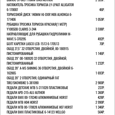
НАТЯЖИТЕЛЬ ТРОСИКА ТОРМОЗА LY-LPA07 ALLIGATOR
6-170007
46Р.
ТОРМОЗНОЙ ДИСК 140ММ HJ-DXR1406 ALHONGA 6-
171406
1 059Р.
РУБАШКА ТРОСИКА ТОРМОЗА КРАСНАЯ(1 МЕТР)
Y1005DB CLARKS 3-244
3 598Р.
НАПРАВЛЯЮЩИЕ ДЛЯ РУБАШКИ/ГИДРОЛИНИИ M-
WAVE 5-370295
492Р.
БОЛТ КАРЕТКИ LASCO LCB-1513 6-170513
70Р.
ОБОД 27,5" 32 ОТВЕРСТИЯ, ДВОЙНОЙ, 00-180915
ПИСТОНИРОВАННЫЙ
1 146Р.
ОБОД 29" 00-180920 32 ОТВЕРСТИЯ, ДВОЙНОЙ,
ПИСТОНИРОВАННЫЙ
1 232Р.
ОБОД 28" A-M5 SHINING 36 ОТВЕРСТИЯ, ДВОЙНОЙ 6-
162865
1 693Р.
ОБОД 20" 2 ОТВЕРСТИЯ, ОДИНАРНЫЙ FAT
TIRE/SNOWBIKE 5-381090
2 900Р.
ПЕДАЛИ ДЕТСКИЕ MTB 5-311028 ПЛАСТИКОВЫЕ
237Р.
ПЕДАЛИ APD-315-ALU AUTHOR
1 360Р.
ПЕДАЛИ BMX 00-170340 АЛЮМИНИЕВЫЕ HORST
428Р.
ПЕДАЛИ MTB H04 HORST
2 990Р.
ПЕДАЛИ MTB 00-170828 АЛЮМИНИЕВЫЕ H07 HORST
1 346Р.
ПЕДАЛИ BMX ПЛАСТИКОВЫЕ 6-14123 WELLGO
564Р.