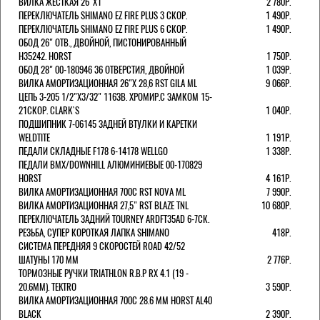
ВИЛКА ЖЕСТКАЯ 26"Х1"
2 780Р.
ПЕРЕКЛЮЧАТЕЛЬ SHIMANO EZ FIRE PLUS 3 СКОР.
1 490Р.
ПЕРЕКЛЮЧАТЕЛЬ SHIMANO EZ FIRE PLUS 6 СКОР.
1 490Р.
ОБОД 26" ОТВ., ДВОЙНОЙ, ПИСТОНИРОВАННЫЙ
H35242. HORST
1 750Р.
ОБОД 28" 00-180946 36 ОТВЕРСТИЯ, ДВОЙНОЙ
1 039Р.
ВИЛКА АМОРТИЗАЦИОННАЯ 26"Х 28,6 RST GILA ML
9 066Р.
ЦЕПЬ 3-205 1/2"X3/32" 116ЗВ. ХРОМИР.С ЗАМКОМ 15-
21СКОР. CLARK`S
1 040Р.
ПОДШИПНИК 7-06145 ЗАДНЕЙ ВТУЛКИ И КАРЕТКИ
WELDTITE
1 191Р.
ПЕДАЛИ СКЛАДНЫЕ F178 6-14178 WELLGO
1 338Р.
ПЕДАЛИ BMX/DOWNHILL АЛЮМИНИЕВЫЕ 00-170829
HORST
4 161Р.
ВИЛКА АМОРТИЗАЦИОННАЯ 700С RST NOVA ML
7 990Р.
ВИЛКА АМОРТИЗАЦИОННАЯ 27,5" RST BLAZE TNL
10 680Р.
ПЕРЕКЛЮЧАТЕЛЬ ЗАДНИЙ TOURNEY ARDFT35AD 6-7СК.
РЕЗЬБА, СУПЕР КОРОТКАЯ ЛАПКА SHIMANO
418Р.
СИСТЕМА ПЕРЕДНЯЯ 9 СКОРОСТЕЙ ROAD 42/52
ШАТУНЫ 170 ММ
2 776Р.
ТОРМОЗНЫЕ РУЧКИ TRIATHLON R.B.P RX 4.1 (19 -
20.6ММ). TEKTRO
3 590Р.
ВИЛКА АМОРТИЗАЦИОННАЯ 700C 28.6 ММ HORST AL40
BLACK
2 390Р.