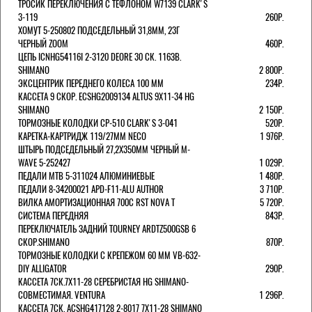
ТРОСИК ПЕРЕКЛЮЧЕНИЯ С ТЕФЛОНОМ W7139 СLARK'S
3-119
260Р.
ХОМУТ 5-250802 ПОДСЕДЕЛЬНЫЙ 31,8ММ, 23Г
ЧЕРНЫЙ ZOOM
460Р.
ЦЕПЬ ICNHG54116I 2-3120 DEORE 30 СК. 116ЗВ.
SHIMANO
2 800Р.
ЭКСЦЕНТРИК ПЕРЕДНЕГО КОЛЕСА 100 ММ
234Р.
КАССЕТА 9 СКОР. ECSHG2009134 ALTUS 9Х11-34 HG
SHIMANO
2 150Р.
ТОРМОЗНЫЕ КОЛОДКИ CP-510 CLARK'S 3-041
520Р.
КАРЕТКА-КАРТРИДЖ 119/27ММ NECO
1 976Р.
ШТЫРЬ ПОДСЕДЕЛЬНЫЙ 27,2Х350ММ ЧЕРНЫЙ M-
WAVE 5-252427
1 029Р.
ПЕДАЛИ MTB 5-311024 АЛЮМИНИЕВЫЕ
1 480Р.
ПЕДАЛИ 8-34200021 APD-F11-ALU AUTHOR
3 710Р.
ВИЛКА АМОРТИЗАЦИОННАЯ 700С RST NOVA T
5 720Р.
СИСТЕМА ПЕРЕДНЯЯ
843Р.
ПЕРЕКЛЮЧАТЕЛЬ ЗАДНИЙ TOURNEY ARDTZ500GSB 6
СКОР.SHIMANO
870Р.
ТОРМОЗНЫЕ КОЛОДКИ С КРЕПЕЖОМ 60 ММ VB-632-
DIY ALLIGATOR
290Р.
КАССЕТА 7СК.7Х11-28 СЕРЕБРИСТАЯ HG SHIMANO-
СОВМЕСТИМАЯ. VENTURA
1 296Р.
КАССЕТА 7СК. ACSHG417128 2-8017 7Х11-28 SHIMANO