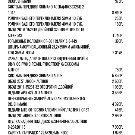
СКОР. SHIMANO
973Р.
СИСТЕМА ПЕРЕДНЯЯ SHIMANO ACERA(48Х38Х28Т) 2-
1047
8 940Р.
РОЛИКИ ЗАДНЕГО ПЕРЕКЛЮЧАТЕЛЯ 50ММ 13 ЗУБ
253Р.
РОЛИКИ ЗАДНЕГО ПЕРЕКЛЮЧАТЕЛЯ 40ММ 10 ЗУБ.
168Р.
ОБОД 26" 6-152619 ДВОЙНОЙ 32 ОТВЕРСТИЯ DC19
ALEXRIMS
1 740Р.
ТОРМОЗНЫЕ КОЛОДКИ CP-301 CLARK'S 3-449
370Р.
ШТЫРЬ АМОРТИЗАЦИОННЫЙ 27,2Х350ММ АЛЮМИНИЙ,
ХОД 35ММ. ZOOM
2 317Р.
ЗАХВАТ Д/ПЕДАЛЕЙ 8-10000213 ВНУТРЕННИЙ ПРОФИ
CR-V CC PW8 С РЕЗИН. РУКОЯТКОЙ 6/8X330ММ
AUTHOR
750Р.
СИСТЕМА ПЕРЕДНЯЯ SHIMANO ALTUS
5 850Р.
ОБОД 27,5" ARGON AUTHOR
2 630Р.
ОБОД 28" H35231 32 ОТВЕРСТИЯ, ДВОЙНОЙ
1 039Р.
ПЕДАЛИ APD-427-ALU AUTHOR
3 536Р.
ПЕРЕКЛЮЧАТЕЛЬ ЗАДНИЙ ALIVIO ARDM3100SGS 8-9
СК. SHIMANO
4 320Р.
ПЕДАЛИ MTB 00-170380 АЛЮМИНИЙ/ПЛАСТИК HORST
416Р.
ОБОД 28" ARGON X7 CROSS AUTHOR
2 980Р.
ВТУЛКА ЗАДНЯЯ ПОД ДИСК ACO-H04D-R/36 AUTHOR
8-23420113
7 990Р.
КАРЕТКА-КАРТРИДЖ 122,5/28,5ММ NECO
1 976Р.