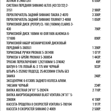
AUTHOR 8-24601201
6 550Р.
СИСТЕМА ПЕРЕДНЯЯ SHIMANO ALTUS (42/32/22) 2-
3151
2 980Р.
ПЕРЕКЛЮЧАТЕЛЬ ЗАДНИЙ SHIMANO TIAGRA 2-4070
3 300Р.
ПЕРЕКЛЮЧАТЕЛЬ ЗАДНИЙ SHIMANO TOURNEY 2-4068
1 050Р.
ТОРМОЗНОЙ ДИСК (РОТОР) CL-160 (160ММ) CLARKS 3-
430
790Р.
ТОРМОЗНОЙ ДИСК 160ММ HJ-DXR1606 ALHONGA 6-
171606
890Р.
ТОРМОЗНОЙ НАБОР МЕХАНИЧЕСКИЙ ДИСКОВЫЙ
ПЕРЕДНИЙ 5-360551
1 390Р.
ТОРМОЗНЫЕ РУЧКИ PROMAX 5-361498
1 071Р.
ТОРМОЗА V-БРЕЙК PROMAX 5-360854
1 443Р.
ТРОСИК ПЕРЕКЛЮЧЕНИЯ 1,2Х2100ММ 5-374042
49Р.
ШАТУН 6-176 ЛЕВЫЙ AL-3 175 ММ ЧЕРНЫЙ
933Р.
ШТЫРЬ 5-252682 ПОДСЕД. 25,4Х330ММ СТАЛЬ БЕЗ
ЗАМКА
248Р.
ЭКСЦЕНТРИК 6-613085 ЗАДНЕГО КОЛЕСА АЛЮМ.
148,5ММ ЧЕРНЫЙ
234Р.
ВИЛКА ЖЕСТКАЯ 24"Х1" 5-392474
2 710Р.
ВИЛКА АМОРТИЗАЦИОННАЯ BLAST VENTURA 24"Х1" 5-
396004
4 190Р.
КАССЕТА-ТРЕЩОТКА 8 СКОРОСТЕЙ VENTURA 5-700164
1 917Р.
КАССЕТА 9 СКОРОСТЕЙ SHIMANO 2-4009
2 500Р.