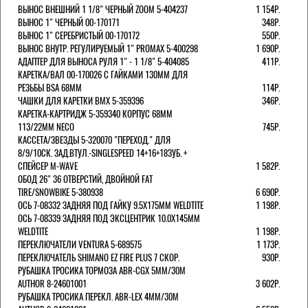
ВЫНОС ВНЕШНИЙ 1 1/8" ЧЕРНЫЙ ZOOM 5-404237
1 154Р.
ВЫНОС 1" ЧЕРНЫЙ 00-170171
348Р.
ВЫНОС 1" СЕРЕБРИСТЫЙ 00-170172
550Р.
ВЫНОС ВНУТР. РЕГУЛИРУЕМЫЙ 1" PROMAX 5-400298
1 690Р.
АДАПТЕР ДЛЯ ВЫНОСА РУЛЯ 1" - 1 1/8" 5-404085
411Р.
КАРЕТКА/ВАЛ 00-170026 С ГАЙКАМИ 130ММ ДЛЯ
РЕЗЬБЫ BSA 68ММ
114Р.
ЧАШКИ ДЛЯ КАРЕТКИ BMX 5-359396
346Р.
КАРЕТКА-КАРТРИДЖ 5-359340 КОРПУС 68ММ
113/22ММ NECO
745Р.
КАССЕТА/ЗВЕЗДЫ 5-320070 "ПЕРЕХОД." ДЛЯ
8/9/10СК. ЗАД.ВТУЛ.-SINGLESPEED 14+16+18ЗУБ. +
СПЕЙСЕР M-WAVE
1 582Р.
ОБОД 26" 36 ОТВЕРСТИЙ, ДВОЙНОЙ FAT
TIRE/SNOWBIKE 5-380938
6 690Р.
ОСЬ 7-08332 ЗАДНЯЯ ПОД ГАЙКУ 9.5Х175ММ WELDTITE
1 198Р.
ОСЬ 7-08339 ЗАДНЯЯ ПОД ЭКСЦЕНТРИК 10.0Х145ММ
WELDTITE
1 198Р.
ПЕРЕКЛЮЧАТЕЛИ VENTURA 5-689575
1 173Р.
ПЕРЕКЛЮЧАТЕЛЬ SHIMANO EZ FIRE PLUS 7 СКОР.
930Р.
РУБАШКА ТРОСИКА ТОРМОЗА ABR-CGX 5MM/30M
AUTHOR 8-24601001
3 602Р.
РУБАШКА ТРОСИКА ПЕРЕКЛ. ABR-LEX 4MM/30M