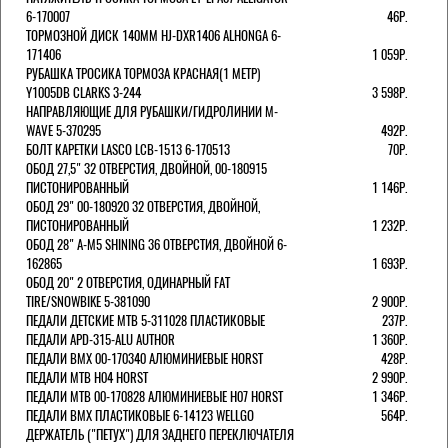
6-170007
46Р.
ТОРМОЗНОЙ ДИСК 140ММ HJ-DXR1406 ALHONGA 6-
171406
1 059Р.
РУБАШКА ТРОСИКА ТОРМОЗА КРАСНАЯ(1 МЕТР)
Y1005DB CLARKS 3-244
3 598Р.
НАПРАВЛЯЮЩИЕ ДЛЯ РУБАШКИ/ГИДРОЛИНИИ M-
WAVE 5-370295
492Р.
БОЛТ КАРЕТКИ LASCO LCB-1513 6-170513
70Р.
ОБОД 27,5" 32 ОТВЕРСТИЯ, ДВОЙНОЙ, 00-180915
ПИСТОНИРОВАННЫЙ
1 146Р.
ОБОД 29" 00-180920 32 ОТВЕРСТИЯ, ДВОЙНОЙ,
ПИСТОНИРОВАННЫЙ
1 232Р.
ОБОД 28" A-M5 SHINING 36 ОТВЕРСТИЯ, ДВОЙНОЙ 6-
162865
1 693Р.
ОБОД 20" 2 ОТВЕРСТИЯ, ОДИНАРНЫЙ FAT
TIRE/SNOWBIKE 5-381090
2 900Р.
ПЕДАЛИ ДЕТСКИЕ MTB 5-311028 ПЛАСТИКОВЫЕ
237Р.
ПЕДАЛИ APD-315-ALU AUTHOR
1 360Р.
ПЕДАЛИ BMX 00-170340 АЛЮМИНИЕВЫЕ HORST
428Р.
ПЕДАЛИ MTB H04 HORST
2 990Р.
ПЕДАЛИ MTB 00-170828 АЛЮМИНИЕВЫЕ H07 HORST
1 346Р.
ПЕДАЛИ BMX ПЛАСТИКОВЫЕ 6-14123 WELLGO
564Р.
ДЕРЖАТЕЛЬ ("ПЕТУХ") ДЛЯ ЗАДНЕГО ПЕРЕКЛЮЧАТЕЛЯ