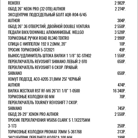
REMERX
2 982Р.
ОБОД 26" NEON PRO (32 ОТВ) AUTHOR
2 274Р.
ЭКСЦЕНТРИК ПОДСЕДЕЛЬНЫЙ БОЛТ AQR-R04-6/45
AUTHOR
304Р.
ОБОД 26" 36 ОТВЕРСТИЙ, ДВОЙНОЙ DOUBLE VENTURA
2 550Р.
ПЕДАЛИ BMX/DOWNHILL АЛЮМИНИЕВЫЕ. WELLGO
3 528Р.
ТОРМОЗНЫЕ РУЧКИ ROAD RL340 TEKTRO
2 990Р.
СПИЦА С НИППЕЛЕМ 192 Х 2,0ММ, 20"
10Р.
ТРОСИК ТОРМОЗНОЙ 5-372021
49Р.
ВЫНОС/УДЛИНИТЕЛЬ ШТОКА ВИЛКИ 1 1/8" SC-STH02
1 556Р.
ПЕРЕКЛЮЧАТЕЛЬ REVOSHIFT SHIMANO ЛЕВЫЙ 2-970
650Р.
ПЕРЕКЛЮЧАТЕЛЬ REVOSHIFT 6 СКОР. ПРАВЫЙ.
SHIMANO
650Р.
ХОМУТ ПОДСЕД. ACO-A205 31,8ММ 25Г ЧЕРНЫЙ
AUTHOR
474Р.
ВИЛКА ЖЕСТКАЯ RST RF-M6 26"Х1 1/8" 1-0500
16 340Р.
ТОРМОЗНЫЕ КОЛОДКИ 60 ММ
70Р.
ПЕРЕКЛЮЧАТЕЛЬ TOURNEY REVOSHIFT 7 СКОР.
SHIMANO
745Р.
ОБОД 28-29" XENON PRO AUTHOR
2 550Р.
ТРОСИК ПЕРЕКЛЮЧЕНИЯ W5056 CLARK'S 1.1Х2275ММ
3-173
250Р.
ТОРМОЗНЫЕ КОЛОДКИ PROMAX 70ММ 5-361768
313Р.
ЭКСЦЕНТРИК ПЕРЕДНЕГО КОЛЕСА 100 ММ
199Р.