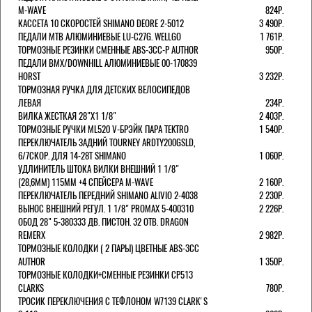
M-WAVE
824Р.
КАССЕТА 10 СКОРОСТЕЙ SHIMANO DEORE 2-5012
3 490Р.
ПЕДАЛИ MTB АЛЮМИНИЕВЫЕ LU-C27G. WELLGO
1 761Р.
ТОРМОЗНЫЕ РЕЗИНКИ СМЕННЫЕ ABS-3CC-P AUTHOR
950Р.
ПЕДАЛИ BMX/DOWNHILL АЛЮМИНИЕВЫЕ 00-170839
HORST
3 232Р.
ТОРМОЗНАЯ РУЧКА ДЛЯ ДЕТСКИХ ВЕЛОСИПЕДОВ
ЛЕВАЯ
234Р.
ВИЛКА ЖЕСТКАЯ 28"Х1 1/8"
2 403Р.
ТОРМОЗНЫЕ РУЧКИ ML520 V-БРЭЙК ПАРА TEKTRO
1 540Р.
ПЕРЕКЛЮЧАТЕЛЬ ЗАДНИЙ TOURNEY ARDTY200GSLD,
6/7СКОР. ДЛЯ 14-28T SHIMANO
1 060Р.
УДЛИНИТЕЛЬ ШТОКА ВИЛКИ ВНЕШНИЙ 1 1/8"
(28,6ММ) 115ММ +4 СПЕЙСЕРА M-WAVE
2 160Р.
ПЕРЕКЛЮЧАТЕЛЬ ПЕРЕДНИЙ SHIMANO ALIVIO 2-4038
2 230Р.
ВЫНОС ВНЕШНИЙ РЕГУЛ. 1 1/8" PROMAX 5-400310
2 226Р.
ОБОД 28" 5-380333 ДВ. ПИСТОН. 32 ОТВ. DRAGON
REMERX
2 982Р.
ТОРМОЗНЫЕ КОЛОДКИ ( 2 ПАРЫ) ЦВЕТНЫЕ ABS-3CC
AUTHOR
1 350Р.
ТОРМОЗНЫЕ КОЛОДКИ+СМЕННЫЕ РЕЗИНКИ CP513
CLARKS
780Р.
ТРОСИК ПЕРЕКЛЮЧЕНИЯ С ТЕФЛОНОМ W7139 СLARK'S