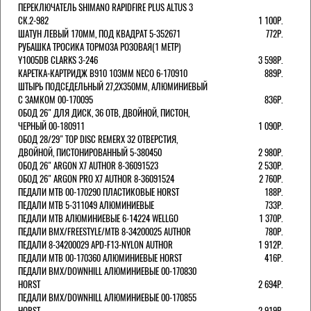
ПЕРЕКЛЮЧАТЕЛЬ SHIMANO RAPIDFIRE PLUS ALTUS 3
СК.2-982
1 100Р.
ШАТУН ЛЕВЫЙ 170ММ, ПОД КВАДРАТ 5-352671
772Р.
РУБАШКА ТРОСИКА ТОРМОЗА РОЗОВАЯ(1 МЕТР)
Y1005DB CLARKS 3-246
3 598Р.
КАРЕТКА-КАРТРИДЖ B910 103ММ NECO 6-170910
889Р.
ШТЫРЬ ПОДСЕДЕЛЬНЫЙ 27,2Х350ММ, АЛЮМИНИЕВЫЙ
С ЗАМКОМ 00-170095
836Р.
ОБОД 26" ДЛЯ ДИСК, 36 ОТВ, ДВОЙНОЙ, ПИСТОН,
ЧЕРНЫЙ 00-180911
1 090Р.
ОБОД 28/29" TOP DISC REMERX 32 ОТВЕРСТИЯ,
ДВОЙНОЙ, ПИСТОНИРОВАННЫЙ 5-380450
2 980Р.
ОБОД 26" ARGON X7 AUTHOR 8-36091523
2 530Р.
ОБОД 26" ARGON PRO X7 AUTHOR 8-36091524
2 760Р.
ПЕДАЛИ МТВ 00-170290 ПЛАСТИКОВЫЕ HORST
188Р.
ПЕДАЛИ MTB 5-311049 АЛЮМИНИЕВЫЕ
733Р.
ПЕДАЛИ MTB АЛЮМИНИЕВЫЕ 6-14224 WELLGO
1 370Р.
ПЕДАЛИ BMX/FREESTYLE/MTB 8-34200025 AUTHOR
780Р.
ПЕДАЛИ 8-34200029 APD-F13-NYLON AUTHOR
1 912Р.
ПЕДАЛИ МТВ 00-170360 АЛЮМИНИЕВЫЕ HORST
416Р.
ПЕДАЛИ BMX/DOWNHILL АЛЮМИНИЕВЫЕ 00-170830
HORST
2 694Р.
ПЕДАЛИ BMX/DOWNHILL АЛЮМИНИЕВЫЕ 00-170855
HORST
2 919Р.