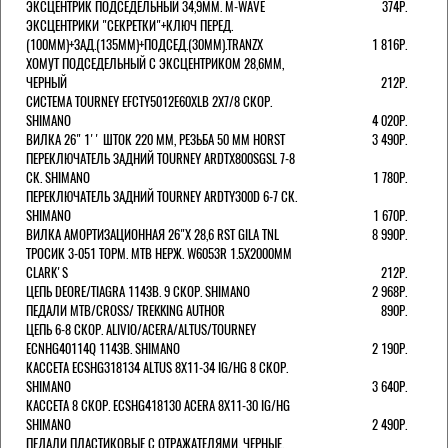
ЭКСЦЕНТРИК ПОДСЕДЕЛЬНЫЙ 34,9ММ. M-WAVE
374Р.
ЭКСЦЕНТРИКИ "СЕКРЕТКИ"+КЛЮЧ ПЕРЕД.
(100ММ)+ЗАД.(135ММ)+ПОДСЕД.(30ММ).TRANZX
1 816Р.
ХОМУТ ПОДСЕДЕЛЬНЫЙ С ЭКСЦЕНТРИКОМ 28,6ММ,
ЧЕРНЫЙ
212Р.
СИСТЕМА TOURNEY EFCTY5012E60XLB 2X7/8 СКОР.
SHIMANO
4 020Р.
ВИЛКА 26" 1'' ШТОК 220 ММ, РЕЗЬБА 50 ММ HORST
3 490Р.
ПЕРЕКЛЮЧАТЕЛЬ ЗАДНИЙ TOURNEY ARDTX800SGSL 7-8
СК. SHIMANO
1 780Р.
ПЕРЕКЛЮЧАТЕЛЬ ЗАДНИЙ TOURNEY ARDTY300D 6-7 СК.
SHIMANO
1 670Р.
ВИЛКА АМОРТИЗАЦИОННАЯ 26"Х 28,6 RST GILA TNL
8 990Р.
ТРОСИК 3-051 ТОРМ. MTB НЕРЖ. W6053R 1.5Х2000ММ
СLARK'S
212Р.
ЦЕПЬ DEORE/TIAGRA 114ЗВ. 9 СКОР. SHIMANO
2 968Р.
ПЕДАЛИ MTB/CROSS/ TREKKING AUTHOR
890Р.
ЦЕПЬ 6-8 СКОР. ALIVIO/ACERA/ALTUS/TOURNEY
ECNHG40114Q 114ЗВ. SHIMANO
2 190Р.
КАССЕТА ECSHG318134 ALTUS 8Х11-34 IG/HG 8 СКОР.
SHIMANO
3 640Р.
КАССЕТА 8 СКОР. ECSHG418130 ACERA 8Х11-30 IG/HG
SHIMANO
2 490Р.
ПЕДАЛИ ПЛАСТИКОВЫЕ С ОТРАЖАТЕЛЯМИ, ЧЕРНЫЕ.