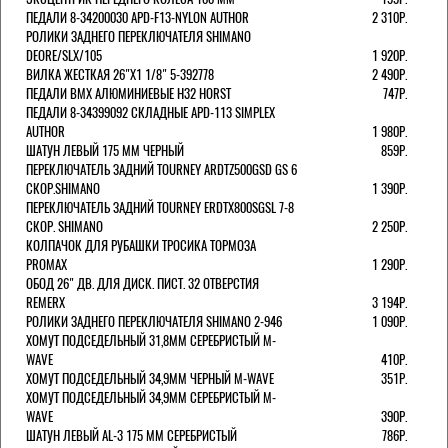
ПЕДАЛИ 8-34200030 APD-F13-NYLON AUTHOR
2 310Р.
РОЛИКИ ЗАДНЕГО ПЕРЕКЛЮЧАТЕЛЯ SHIMANO
DEORE/SLX/105
1 920Р.
ВИЛКА ЖЕСТКАЯ 26"Х1 1/8" 5-392778
2 490Р.
ПЕДАЛИ BMX АЛЮМИНИЕВЫЕ H32 HORST
747Р.
ПЕДАЛИ 8-34399092 СКЛАДНЫЕ APD-113 SIMPLEX
AUTHOR
1 980Р.
ШАТУН ЛЕВЫЙ 175 ММ ЧЕРНЫЙ
859Р.
ПЕРЕКЛЮЧАТЕЛЬ ЗАДНИЙ TOURNEY ARDTZ500GSD GS 6
СКОР.SHIMANO
1 390Р.
ПЕРЕКЛЮЧАТЕЛЬ ЗАДНИЙ TOURNEY ERDTX800SGSL 7-8
СКОР. SHIMANO
2 250Р.
КОЛПАЧОК ДЛЯ РУБАШКИ ТРОСИКА ТОРМОЗА
PROMAX
1 290Р.
ОБОД 26" ДВ. ДЛЯ ДИСК. ПИСТ. 32 ОТВЕРСТИЯ
REMERX
3 194Р.
РОЛИКИ ЗАДНЕГО ПЕРЕКЛЮЧАТЕЛЯ SHIMANO 2-946
1 090Р.
ХОМУТ ПОДСЕДЕЛЬНЫЙ 31,8ММ СЕРЕБРИСТЫЙ M-
WAVE
410Р.
ХОМУТ ПОДСЕДЕЛЬНЫЙ 34,9ММ ЧЕРНЫЙ M-WAVE
351Р.
ХОМУТ ПОДСЕДЕЛЬНЫЙ 34,9ММ СЕРЕБРИСТЫЙ M-
WAVE
390Р.
ШАТУН ЛЕВЫЙ AL-3 175 ММ СЕРЕБРИСТЫЙ
786Р.