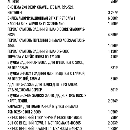
AUTHOR
750Р.
СИСТЕМА 2Х8 СКОР. GRAVEL, 175 ММ, RPL-521.
PROWHEEL
3 237Р.
ВИЛКА АМОРТИЗАЦИОННАЯ 24"Х1" RST CAPA Т
6 300Р.
КАССЕТА 8 СК. ALIVIO 8Х11-32 SHIMANO
1 200Р.
ПЕРЕКЛЮЧАТЕЛЬ ЗАДНИЙ SHIMANO DEORE SHADOW 2-
5039
4 399Р.
ПЕРЕКЛЮЧАТЕЛЬ ПЕРЕДНИЙ SHIMANO ACERA/ALTUS 2-
4044
1 050Р.
ПЕРЕКЛЮЧАТЕЛЬ ЗАДНИЙ SHIMANO 2-6000
1 190Р.
ТОРМОЗА V-БРЕЙК HORST 00-171200
416Р.
ВТУЛКА ЗАДНЯЯ 00-170025 ДЛЯ ТРЕЩОТКИ, С ЭКСЦ,
36 ОТВ,135ММ
531Р.
ВТУЛКА 6-160241 ЗАДНЯЯ ДЛЯ ТРЕЩЕТКИ, С ГАЙКОЙ,
36 ОТВЕРСТИЙ, 135ММ
310Р.
АДАПТЕР 5-259959 ДЛЯ ПОДСЕД. ШТЫРЯ АЛЮМ.
27,2/30,9Х80ММ СЕРЕБР.
301Р.
ВТУЛКА 5-32492 ЗАДНЯЯ 32ОТВ. Д/ДИСК. 8/9/10СК. 2
КАРТР. ПОДШ.
2 954Р.
ЗАПЧАСТИ ДЛЯ ПЛАНЕТАРНОЙ ВТУЛКИ SHIMANO
ASM7C25N010H 2-3009
1 050Р.
ВЫНОС ВНЕШНИЙ 1 1/8" ЧЕРНЫЙ HORST 00-170850
790Р.
ВЫНОС ВНЕШНИЙ РЕГУЛ. 1 1/8" PROMAX 5-400305
2 803Р.
ВЫНОС ВНЕШНИЙ DOWNHILL 1 1/8" ZOOM 5-404209
1 999Р.