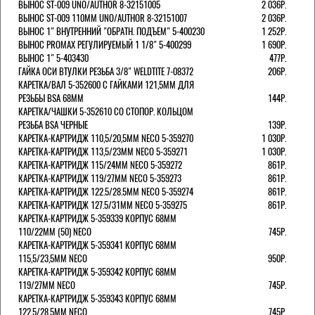
ВЫНОС ST-009 UNO/AUTHOR 8-32151005
2 036Р.
ВЫНОС ST-009 110ММ UNO/AUTHOR 8-32151007
2 036Р.
ВЫНОС 1" ВНУТРЕННИЙ "ОБРАТН. ПОДЪЕМ" 5-400230
1 252Р.
ВЫНОС PROMAX РЕГУЛИРУЕМЫЙ 1 1/8" 5-400299
1 690Р.
ВЫНОС 1" 5-403430
477Р.
ГАЙКА ОСИ ВТУЛКИ РЕЗЬБА 3/8" WELDTITE 7-08372
206Р.
КАРЕТКА/ВАЛ 5-352600 С ГАЙКАМИ 121,5ММ ДЛЯ
РЕЗЬБЫ BSA 68ММ
144Р.
КАРЕТКА/ЧАШКИ 5-352610 СО СТОПОР. КОЛЬЦОМ
РЕЗЬБА BSA ЧЕРНЫЕ
139Р.
КАРЕТКА-КАРТРИДЖ 110,5/20,5ММ NECO 5-359270
1 030Р.
КАРЕТКА-КАРТРИДЖ 113,5/23ММ NECO 5-359271
1 030Р.
КАРЕТКА-КАРТРИДЖ 115/24ММ NECO 5-359272
861Р.
КАРЕТКА-КАРТРИДЖ 119/27ММ NECO 5-359273
861Р.
КАРЕТКА-КАРТРИДЖ 122.5/28.5ММ NECO 5-359274
861Р.
КАРЕТКА-КАРТРИДЖ 127.5/31ММ NECO 5-359275
861Р.
КАРЕТКА-КАРТРИДЖ 5-359339 КОРПУС 68ММ
110/22ММ (50) NECO
745Р.
КАРЕТКА-КАРТРИДЖ 5-359341 КОРПУС 68ММ
115,5/23,5ММ NECO
950Р.
КАРЕТКА-КАРТРИДЖ 5-359342 КОРПУС 68ММ
119/27ММ NECO
745Р.
КАРЕТКА-КАРТРИДЖ 5-359343 КОРПУС 68ММ
122,5/28,5ММ NECO
745Р.