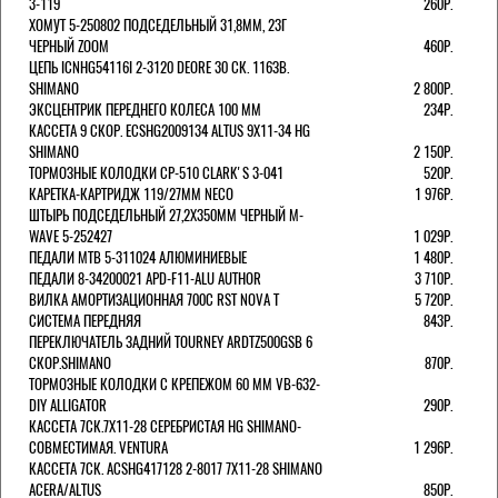
3-119
260Р.
ХОМУТ 5-250802 ПОДСЕДЕЛЬНЫЙ 31,8ММ, 23Г
ЧЕРНЫЙ ZOOM
460Р.
ЦЕПЬ ICNHG54116I 2-3120 DEORE 30 СК. 116ЗВ.
SHIMANO
2 800Р.
ЭКСЦЕНТРИК ПЕРЕДНЕГО КОЛЕСА 100 ММ
234Р.
КАССЕТА 9 СКОР. ECSHG2009134 ALTUS 9Х11-34 HG
SHIMANO
2 150Р.
ТОРМОЗНЫЕ КОЛОДКИ CP-510 CLARK'S 3-041
520Р.
КАРЕТКА-КАРТРИДЖ 119/27ММ NECO
1 976Р.
ШТЫРЬ ПОДСЕДЕЛЬНЫЙ 27,2Х350ММ ЧЕРНЫЙ M-
WAVE 5-252427
1 029Р.
ПЕДАЛИ MTB 5-311024 АЛЮМИНИЕВЫЕ
1 480Р.
ПЕДАЛИ 8-34200021 APD-F11-ALU AUTHOR
3 710Р.
ВИЛКА АМОРТИЗАЦИОННАЯ 700С RST NOVA T
5 720Р.
СИСТЕМА ПЕРЕДНЯЯ
843Р.
ПЕРЕКЛЮЧАТЕЛЬ ЗАДНИЙ TOURNEY ARDTZ500GSB 6
СКОР.SHIMANO
870Р.
ТОРМОЗНЫЕ КОЛОДКИ С КРЕПЕЖОМ 60 ММ VB-632-
DIY ALLIGATOR
290Р.
КАССЕТА 7СК.7Х11-28 СЕРЕБРИСТАЯ HG SHIMANO-
СОВМЕСТИМАЯ. VENTURA
1 296Р.
КАССЕТА 7СК. ACSHG417128 2-8017 7Х11-28 SHIMANO
ACERA/ALTUS
850Р.