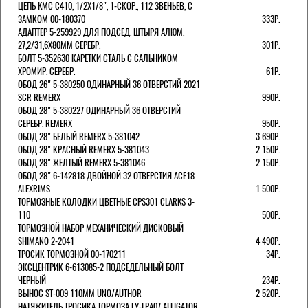
ЦЕПЬ KMC C410, 1/2Х1/8", 1-СКОР., 112 ЗВЕНЬЕВ, С
ЗАМКОМ 00-180370
333Р.
АДАПТЕР 5-259929 ДЛЯ ПОДСЕД. ШТЫРЯ АЛЮМ.
27,2/31,6Х80ММ СЕРЕБР.
301Р.
БОЛТ 5-352630 КАРЕТКИ СТАЛЬ С САЛЬНИКОМ
ХРОМИР. СЕРЕБР.
61Р.
ОБОД 26" 5-380250 ОДИНАРНЫЙ 36 ОТВЕРСТИЙ 2021
SCR REMERX
990Р.
ОБОД 28" 5-380227 ОДИНАРНЫЙ 36 ОТВЕРСТИЙ
СЕРЕБР. REMERX
950Р.
ОБОД 28" БЕЛЫЙ REMERX 5-381042
3 690Р.
ОБОД 28" КРАСНЫЙ REMERX 5-381043
2 150Р.
ОБОД 28" ЖЕЛТЫЙ REMERX 5-381046
2 150Р.
ОБОД 28" 6-142818 ДВОЙНОЙ 32 ОТВЕРСТИЯ ACE18
ALEXRIMS
1 500Р.
ТОРМОЗНЫЕ КОЛОДКИ ЦВЕТНЫЕ CPS301 CLARKS 3-
110
500Р.
ТОРМОЗНОЙ НАБОР МЕХАНИЧЕСКИЙ ДИСКОВЫЙ
SHIMANO 2-2041
4 490Р.
ТРОСИК ТОРМОЗНОЙ 00-170211
34Р.
ЭКСЦЕНТРИК 6-613085-2 ПОДСЕДЕЛЬНЫЙ БОЛТ
ЧЕРНЫЙ
234Р.
ВЫНОС ST-009 110ММ UNO/AUTHOR
2 520Р.
НАТЯЖИТЕЛЬ ТРОСИКА ТОРМОЗА LY-LPA07 ALLIGATOR