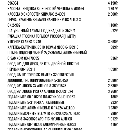
396004
4 190Р.
КАССЕТА-ТРЕЩОТКА 8 СКОРОСТЕЙ VENTURA 5-700164
1 917Р.
КАССЕТА 9 СКОРОСТЕЙ SHIMANO 2-4009
2 500Р.
ПЕРЕКЛЮЧАТЕЛЬ SHIMANO RAPIDFIRE PLUS ALTUS 3
СК.2-982
1 100Р.
ШАТУН ЛЕВЫЙ 170ММ, ПОД КВАДРАТ 5-352671
772Р.
РУБАШКА ТРОСИКА ТОРМОЗА РОЗОВАЯ(1 МЕТР)
Y1005DB CLARKS 3-246
3 598Р.
КАРЕТКА-КАРТРИДЖ B910 103ММ NECO 6-170910
889Р.
ШТЫРЬ ПОДСЕДЕЛЬНЫЙ 27,2Х350ММ, АЛЮМИНИЕВЫЙ
С ЗАМКОМ 00-170095
836Р.
ОБОД 26" ДЛЯ ДИСК, 36 ОТВ, ДВОЙНОЙ, ПИСТОН,
ЧЕРНЫЙ 00-180911
1 090Р.
ОБОД 28/29" TOP DISC REMERX 32 ОТВЕРСТИЯ,
ДВОЙНОЙ, ПИСТОНИРОВАННЫЙ 5-380450
2 980Р.
ОБОД 26" ARGON X7 AUTHOR 8-36091523
2 530Р.
ОБОД 26" ARGON PRO X7 AUTHOR 8-36091524
2 760Р.
ПЕДАЛИ МТВ 00-170290 ПЛАСТИКОВЫЕ HORST
188Р.
ПЕДАЛИ MTB 5-311049 АЛЮМИНИЕВЫЕ
733Р.
ПЕДАЛИ MTB АЛЮМИНИЕВЫЕ 6-14224 WELLGO
1 370Р.
ПЕДАЛИ BMX/FREESTYLE/MTB 8-34200025 AUTHOR
780Р.
ПЕДАЛИ 8-34200029 APD-F13-NYLON AUTHOR
1 912Р.
ПЕДАЛИ МТВ 00-170360 АЛЮМИНИЕВЫЕ HORST
416Р.
ПЕДАЛИ BMX/DOWNHILL АЛЮМИНИЕВЫЕ 00-170830