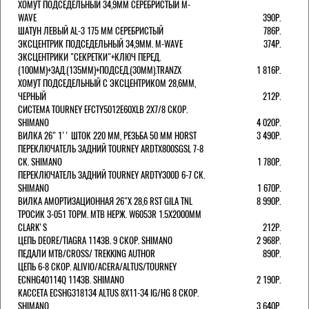
ХОМУТ ПОДСЕДЕЛЬНЫЙ 34,9ММ СЕРЕБРИСТЫЙ M-
WAVE
390Р.
ШАТУН ЛЕВЫЙ AL-3 175 ММ СЕРЕБРИСТЫЙ
786Р.
ЭКСЦЕНТРИК ПОДСЕДЕЛЬНЫЙ 34,9ММ. M-WAVE
374Р.
ЭКСЦЕНТРИКИ "СЕКРЕТКИ"+КЛЮЧ ПЕРЕД.
(100ММ)+ЗАД.(135ММ)+ПОДСЕД.(30ММ).TRANZX
1 816Р.
ХОМУТ ПОДСЕДЕЛЬНЫЙ С ЭКСЦЕНТРИКОМ 28,6ММ,
ЧЕРНЫЙ
212Р.
СИСТЕМА TOURNEY EFCTY5012E60XLB 2X7/8 СКОР.
SHIMANO
4 020Р.
ВИЛКА 26" 1'' ШТОК 220 ММ, РЕЗЬБА 50 ММ HORST
3 490Р.
ПЕРЕКЛЮЧАТЕЛЬ ЗАДНИЙ TOURNEY ARDTX800SGSL 7-8
СК. SHIMANO
1 780Р.
ПЕРЕКЛЮЧАТЕЛЬ ЗАДНИЙ TOURNEY ARDTY300D 6-7 СК.
SHIMANO
1 670Р.
ВИЛКА АМОРТИЗАЦИОННАЯ 26"Х 28,6 RST GILA TNL
8 990Р.
ТРОСИК 3-051 ТОРМ. MTB НЕРЖ. W6053R 1.5Х2000ММ
СLARK'S
212Р.
ЦЕПЬ DEORE/TIAGRA 114ЗВ. 9 СКОР. SHIMANO
2 968Р.
ПЕДАЛИ MTB/CROSS/ TREKKING AUTHOR
890Р.
ЦЕПЬ 6-8 СКОР. ALIVIO/ACERA/ALTUS/TOURNEY
ECNHG40114Q 114ЗВ. SHIMANO
2 190Р.
КАССЕТА ECSHG318134 ALTUS 8Х11-34 IG/HG 8 СКОР.
SHIMANO
3 640Р.