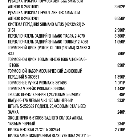
РУБАШКА ТРОСИКА ТОРМОЗА ABR-CGX 5MM/30M
AUTHOR 8-24601001
3 602Р.
РУБАШКА ТРОСИКА ПЕРЕКЛ. ABR-LEX 4MM/30M
AUTHOR 8-24601201
6 550Р.
СИСТЕМА ПЕРЕДНЯЯ SHIMANO ALTUS (42/32/22) 2-
3151
2 980Р.
ПЕРЕКЛЮЧАТЕЛЬ ЗАДНИЙ SHIMANO TIAGRA 2-4070
3 300Р.
ПЕРЕКЛЮЧАТЕЛЬ ЗАДНИЙ SHIMANO TOURNEY 2-4068
1 050Р.
ТОРМОЗНОЙ ДИСК (РОТОР) CL-160 (160ММ) CLARKS 3-
430
790Р.
ТОРМОЗНОЙ ДИСК 160ММ HJ-DXR1606 ALHONGA 6-
171606
890Р.
ТОРМОЗНОЙ НАБОР МЕХАНИЧЕСКИЙ ДИСКОВЫЙ
ПЕРЕДНИЙ 5-360551
1 390Р.
ТОРМОЗНЫЕ РУЧКИ PROMAX 5-361498
1 071Р.
ТОРМОЗА V-БРЕЙК PROMAX 5-360854
1 443Р.
ТРОСИК ПЕРЕКЛЮЧЕНИЯ 1,2Х2100ММ 5-374042
49Р.
ШАТУН 6-176 ЛЕВЫЙ AL-3 175 ММ ЧЕРНЫЙ
933Р.
ШТЫРЬ 5-252682 ПОДСЕД. 25,4Х330ММ СТАЛЬ БЕЗ
ЗАМКА
248Р.
ЭКСЦЕНТРИК 6-613085 ЗАДНЕГО КОЛЕСА АЛЮМ.
148,5ММ ЧЕРНЫЙ
234Р.
ВИЛКА ЖЕСТКАЯ 24"Х1" 5-392474
2 710Р.
ВИЛКА АМОРТИЗАЦИОННАЯ BLAST VENTURA 24"Х1" 5-