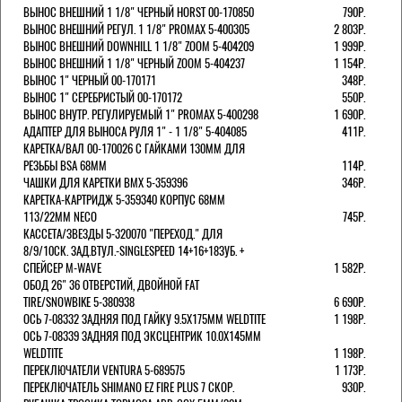
ВЫНОС ВНЕШНИЙ 1 1/8" ЧЕРНЫЙ HORST 00-170850
790Р.
ВЫНОС ВНЕШНИЙ РЕГУЛ. 1 1/8" PROMAX 5-400305
2 803Р.
ВЫНОС ВНЕШНИЙ DOWNHILL 1 1/8" ZOOM 5-404209
1 999Р.
ВЫНОС ВНЕШНИЙ 1 1/8" ЧЕРНЫЙ ZOOM 5-404237
1 154Р.
ВЫНОС 1" ЧЕРНЫЙ 00-170171
348Р.
ВЫНОС 1" СЕРЕБРИСТЫЙ 00-170172
550Р.
ВЫНОС ВНУТР. РЕГУЛИРУЕМЫЙ 1" PROMAX 5-400298
1 690Р.
АДАПТЕР ДЛЯ ВЫНОСА РУЛЯ 1" - 1 1/8" 5-404085
411Р.
КАРЕТКА/ВАЛ 00-170026 С ГАЙКАМИ 130ММ ДЛЯ
РЕЗЬБЫ BSA 68ММ
114Р.
ЧАШКИ ДЛЯ КАРЕТКИ BMX 5-359396
346Р.
КАРЕТКА-КАРТРИДЖ 5-359340 КОРПУС 68ММ
113/22ММ NECO
745Р.
КАССЕТА/ЗВЕЗДЫ 5-320070 "ПЕРЕХОД." ДЛЯ
8/9/10СК. ЗАД.ВТУЛ.-SINGLESPEED 14+16+18ЗУБ. +
СПЕЙСЕР M-WAVE
1 582Р.
ОБОД 26" 36 ОТВЕРСТИЙ, ДВОЙНОЙ FAT
TIRE/SNOWBIKE 5-380938
6 690Р.
ОСЬ 7-08332 ЗАДНЯЯ ПОД ГАЙКУ 9.5Х175ММ WELDTITE
1 198Р.
ОСЬ 7-08339 ЗАДНЯЯ ПОД ЭКСЦЕНТРИК 10.0Х145ММ
WELDTITE
1 198Р.
ПЕРЕКЛЮЧАТЕЛИ VENTURA 5-689575
1 173Р.
ПЕРЕКЛЮЧАТЕЛЬ SHIMANO EZ FIRE PLUS 7 СКОР.
930Р.