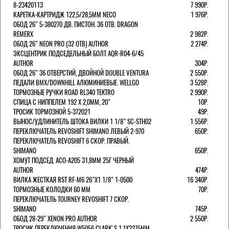
8-23420113
7 990Р.
КАРЕТКА-КАРТРИДЖ 122,5/28,5ММ NECO
1 976Р.
ОБОД 26" 5-380270 ДВ. ПИСТОН. 36 ОТВ. DRAGON
REMERX
2 982Р.
ОБОД 26" NEON PRO (32 ОТВ) AUTHOR
2 274Р.
ЭКСЦЕНТРИК ПОДСЕДЕЛЬНЫЙ БОЛТ AQR-R04-6/45
AUTHOR
304Р.
ОБОД 26" 36 ОТВЕРСТИЙ, ДВОЙНОЙ DOUBLE VENTURA
2 550Р.
ПЕДАЛИ BMX/DOWNHILL АЛЮМИНИЕВЫЕ. WELLGO
3 528Р.
ТОРМОЗНЫЕ РУЧКИ ROAD RL340 TEKTRO
2 990Р.
СПИЦА С НИППЕЛЕМ 192 Х 2,0ММ, 20"
10Р.
ТРОСИК ТОРМОЗНОЙ 5-372021
49Р.
ВЫНОС/УДЛИНИТЕЛЬ ШТОКА ВИЛКИ 1 1/8" SC-STH02
1 556Р.
ПЕРЕКЛЮЧАТЕЛЬ REVOSHIFT SHIMANO ЛЕВЫЙ 2-970
650Р.
ПЕРЕКЛЮЧАТЕЛЬ REVOSHIFT 6 СКОР. ПРАВЫЙ.
SHIMANO
650Р.
ХОМУТ ПОДСЕД. ACO-A205 31,8ММ 25Г ЧЕРНЫЙ
AUTHOR
474Р.
ВИЛКА ЖЕСТКАЯ RST RF-M6 26"Х1 1/8" 1-0500
16 340Р.
ТОРМОЗНЫЕ КОЛОДКИ 60 ММ
70Р.
ПЕРЕКЛЮЧАТЕЛЬ TOURNEY REVOSHIFT 7 СКОР.
SHIMANO
745Р.
ОБОД 28-29" XENON PRO AUTHOR
2 550Р.
ТРОСИК ПЕРЕКЛЮЧЕНИЯ W5056 CLARK'S 1.1Х2275ММ