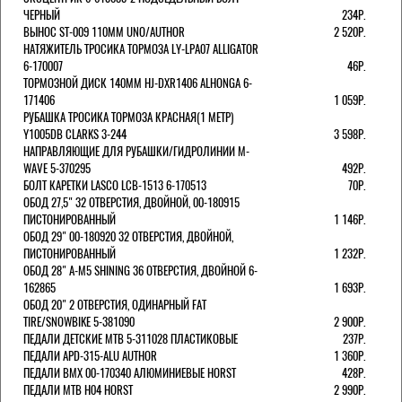
ЧЕРНЫЙ
234Р.
ВЫНОС ST-009 110ММ UNO/AUTHOR
2 520Р.
НАТЯЖИТЕЛЬ ТРОСИКА ТОРМОЗА LY-LPA07 ALLIGATOR
6-170007
46Р.
ТОРМОЗНОЙ ДИСК 140ММ HJ-DXR1406 ALHONGA 6-
171406
1 059Р.
РУБАШКА ТРОСИКА ТОРМОЗА КРАСНАЯ(1 МЕТР)
Y1005DB CLARKS 3-244
3 598Р.
НАПРАВЛЯЮЩИЕ ДЛЯ РУБАШКИ/ГИДРОЛИНИИ M-
WAVE 5-370295
492Р.
БОЛТ КАРЕТКИ LASCO LCB-1513 6-170513
70Р.
ОБОД 27,5" 32 ОТВЕРСТИЯ, ДВОЙНОЙ, 00-180915
ПИСТОНИРОВАННЫЙ
1 146Р.
ОБОД 29" 00-180920 32 ОТВЕРСТИЯ, ДВОЙНОЙ,
ПИСТОНИРОВАННЫЙ
1 232Р.
ОБОД 28" A-M5 SHINING 36 ОТВЕРСТИЯ, ДВОЙНОЙ 6-
162865
1 693Р.
ОБОД 20" 2 ОТВЕРСТИЯ, ОДИНАРНЫЙ FAT
TIRE/SNOWBIKE 5-381090
2 900Р.
ПЕДАЛИ ДЕТСКИЕ MTB 5-311028 ПЛАСТИКОВЫЕ
237Р.
ПЕДАЛИ APD-315-ALU AUTHOR
1 360Р.
ПЕДАЛИ BMX 00-170340 АЛЮМИНИЕВЫЕ HORST
428Р.
ПЕДАЛИ MTB H04 HORST
2 990Р.