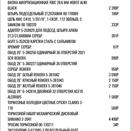
ВИЛКА АМОРТИЗАЦИОННАЯ 700C 28.6 ММ HORST AL40
BLACK
2 390Р.
ШТЫРЬ ПОДСЕДЕЛЬНЫЙ 27,2Х350ММ 00-170089
186Р.
ЦЕПЬ KMC C410, 1/2Х1/8", 1-СКОР., 112 ЗВЕНЬЕВ, С
ЗАМКОМ 00-180370
333Р.
АДАПТЕР 5-259929 ДЛЯ ПОДСЕД. ШТЫРЯ АЛЮМ.
27,2/31,6Х80ММ СЕРЕБР.
301Р.
БОЛТ 5-352630 КАРЕТКИ СТАЛЬ С САЛЬНИКОМ
ХРОМИР. СЕРЕБР.
61Р.
ОБОД 26" 5-380250 ОДИНАРНЫЙ 36 ОТВЕРСТИЙ 2021
SCR REMERX
990Р.
ОБОД 28" 5-380227 ОДИНАРНЫЙ 36 ОТВЕРСТИЙ
СЕРЕБР. REMERX
950Р.
ОБОД 28" БЕЛЫЙ REMERX 5-381042
3 690Р.
ОБОД 28" КРАСНЫЙ REMERX 5-381043
2 150Р.
ОБОД 28" ЖЕЛТЫЙ REMERX 5-381046
2 150Р.
ОБОД 28" 6-142818 ДВОЙНОЙ 32 ОТВЕРСТИЯ ACE18
ALEXRIMS
1 500Р.
ТОРМОЗНЫЕ КОЛОДКИ ЦВЕТНЫЕ CPS301 CLARKS 3-
110
500Р.
ТОРМОЗНОЙ НАБОР МЕХАНИЧЕСКИЙ ДИСКОВЫЙ
SHIMANO 2-2041
4 490Р.
ТРОСИК ТОРМОЗНОЙ 00-170211
34Р.
ЭКСЦЕНТРИК 6-613085-2 ПОДСЕДЕЛЬНЫЙ БОЛТ