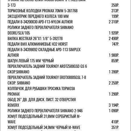
3-173
250Р.
ТОРМОЗНЫЕ КОЛОДКИ PROMAX 70ММ 5-361768
313Р.
ЭКСЦЕНТРИК ПЕРЕДНЕГО КОЛЕСА 100 ММ
199Р.
ПЕДАЛИ 8-34200030 APD-F13-NYLON AUTHOR
2 310Р.
РОЛИКИ ЗАДНЕГО ПЕРЕКЛЮЧАТЕЛЯ SHIMANO
DEORE/SLX/105
1 920Р.
ВИЛКА ЖЕСТКАЯ 26"Х1 1/8" 5-392778
2 490Р.
ПЕДАЛИ BMX АЛЮМИНИЕВЫЕ H32 HORST
747Р.
ПЕДАЛИ 8-34399092 СКЛАДНЫЕ APD-113 SIMPLEX
AUTHOR
1 980Р.
ШАТУН ЛЕВЫЙ 175 ММ ЧЕРНЫЙ
859Р.
ПЕРЕКЛЮЧАТЕЛЬ ЗАДНИЙ TOURNEY ARDTZ500GSD GS 6
СКОР.SHIMANO
1 390Р.
ПЕРЕКЛЮЧАТЕЛЬ ЗАДНИЙ TOURNEY ERDTX800SGSL 7-8
СКОР. SHIMANO
2 250Р.
КОЛПАЧОК ДЛЯ РУБАШКИ ТРОСИКА ТОРМОЗА
PROMAX
1 290Р.
ОБОД 26" ДВ. ДЛЯ ДИСК. ПИСТ. 32 ОТВЕРСТИЯ
REMERX
3 194Р.
РОЛИКИ ЗАДНЕГО ПЕРЕКЛЮЧАТЕЛЯ SHIMANO 2-946
1 090Р.
ХОМУТ ПОДСЕДЕЛЬНЫЙ 31,8ММ СЕРЕБРИСТЫЙ M-
WAVE
410Р.
ХОМУТ ПОДСЕДЕЛЬНЫЙ 34,9ММ ЧЕРНЫЙ M-WAVE
351Р.