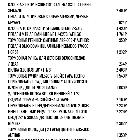
КАССЕТА 8 СКОР. ECSHG418130 ACERA 8Х11-30 IG/HG
SHIMANO
2 490Р.
ПЕДАЛИ ПЛАСТИКОВЫЕ С ОТРАЖАТЕЛЯМИ, ЧЕРНЫЕ.
M-WAVE
824Р.
КАССЕТА 10 СКОРОСТЕЙ SHIMANO DEORE 2-5012
3 490Р.
ПЕДАЛИ MTB АЛЮМИНИЕВЫЕ LU-C27G. WELLGO
1 761Р.
ТОРМОЗНЫЕ РЕЗИНКИ СМЕННЫЕ ABS-3CC-P AUTHOR
950Р.
ПЕДАЛИ BMX/DOWNHILL АЛЮМИНИЕВЫЕ 00-170839
HORST
3 232Р.
ТОРМОЗНАЯ РУЧКА ДЛЯ ДЕТСКИХ ВЕЛОСИПЕДОВ
ЛЕВАЯ
234Р.
ВИЛКА ЖЕСТКАЯ 28"Х1 1/8"
2 403Р.
ТОРМОЗНЫЕ РУЧКИ ML520 V-БРЭЙК ПАРА TEKTRO
1 540Р.
ПЕРЕКЛЮЧАТЕЛЬ ЗАДНИЙ TOURNEY ARDTY200GSLD,
6/7СКОР. ДЛЯ 14-28T SHIMANO
1 060Р.
УДЛИНИТЕЛЬ ШТОКА ВИЛКИ ВНЕШНИЙ 1 1/8"
(28,6ММ) 115ММ +4 СПЕЙСЕРА M-WAVE
2 160Р.
ПЕРЕКЛЮЧАТЕЛЬ ПЕРЕДНИЙ SHIMANO ALIVIO 2-4038
2 230Р.
ВЫНОС ВНЕШНИЙ РЕГУЛ. 1 1/8" PROMAX 5-400310
2 226Р.
ОБОД 28" 5-380333 ДВ. ПИСТОН. 32 ОТВ. DRAGON
REMERX
2 982Р.
ТОРМОЗНЫЕ КОЛОДКИ ( 2 ПАРЫ) ЦВЕТНЫЕ ABS-3CC
AUTHOR
1 350Р.