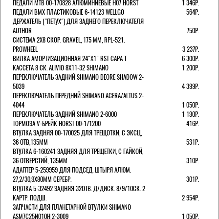
ПЕДАЛИ MTB 00-170828 АЛЮМИНИЕВЫЕ H07 HORST
1 346Р.
ПЕДАЛИ BMX ПЛАСТИКОВЫЕ 6-14123 WELLGO
564Р.
ДЕРЖАТЕЛЬ ("ПЕТУХ") ДЛЯ ЗАДНЕГО ПЕРЕКЛЮЧАТЕЛЯ
AUTHOR
750Р.
СИСТЕМА 2Х8 СКОР. GRAVEL, 175 ММ, RPL-521.
PROWHEEL
3 237Р.
ВИЛКА АМОРТИЗАЦИОННАЯ 24"Х1" RST CAPA Т
6 300Р.
КАССЕТА 8 СК. ALIVIO 8Х11-32 SHIMANO
1 200Р.
ПЕРЕКЛЮЧАТЕЛЬ ЗАДНИЙ SHIMANO DEORE SHADOW 2-
5039
4 399Р.
ПЕРЕКЛЮЧАТЕЛЬ ПЕРЕДНИЙ SHIMANO ACERA/ALTUS 2-
4044
1 050Р.
ПЕРЕКЛЮЧАТЕЛЬ ЗАДНИЙ SHIMANO 2-6000
1 190Р.
ТОРМОЗА V-БРЕЙК HORST 00-171200
416Р.
ВТУЛКА ЗАДНЯЯ 00-170025 ДЛЯ ТРЕЩОТКИ, С ЭКСЦ,
36 ОТВ,135ММ
531Р.
ВТУЛКА 6-160241 ЗАДНЯЯ ДЛЯ ТРЕЩЕТКИ, С ГАЙКОЙ,
36 ОТВЕРСТИЙ, 135ММ
310Р.
АДАПТЕР 5-259959 ДЛЯ ПОДСЕД. ШТЫРЯ АЛЮМ.
27,2/30,9Х80ММ СЕРЕБР.
301Р.
ВТУЛКА 5-32492 ЗАДНЯЯ 32ОТВ. Д/ДИСК. 8/9/10СК. 2
КАРТР. ПОДШ.
2 954Р.
ЗАПЧАСТИ ДЛЯ ПЛАНЕТАРНОЙ ВТУЛКИ SHIMANO
ASM7C25N010H 2-3009
1 050Р.