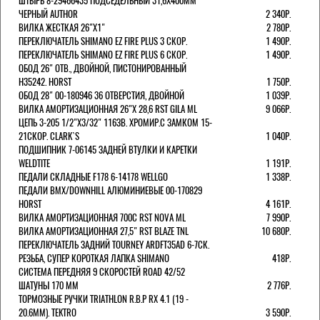
ШТЫРЬ 8-29466435 ПОДСЕДЕЛЬНЫЙ 31,6X400ММ
ЧЕРНЫЙ AUTHOR
2 340Р.
ВИЛКА ЖЕСТКАЯ 26"Х1"
2 780Р.
ПЕРЕКЛЮЧАТЕЛЬ SHIMANO EZ FIRE PLUS 3 СКОР.
1 490Р.
ПЕРЕКЛЮЧАТЕЛЬ SHIMANO EZ FIRE PLUS 6 СКОР.
1 490Р.
ОБОД 26" ОТВ., ДВОЙНОЙ, ПИСТОНИРОВАННЫЙ
H35242. HORST
1 750Р.
ОБОД 28" 00-180946 36 ОТВЕРСТИЯ, ДВОЙНОЙ
1 039Р.
ВИЛКА АМОРТИЗАЦИОННАЯ 26"Х 28,6 RST GILA ML
9 066Р.
ЦЕПЬ 3-205 1/2"X3/32" 116ЗВ. ХРОМИР.С ЗАМКОМ 15-
21СКОР. CLARK`S
1 040Р.
ПОДШИПНИК 7-06145 ЗАДНЕЙ ВТУЛКИ И КАРЕТКИ
WELDTITE
1 191Р.
ПЕДАЛИ СКЛАДНЫЕ F178 6-14178 WELLGO
1 338Р.
ПЕДАЛИ BMX/DOWNHILL АЛЮМИНИЕВЫЕ 00-170829
HORST
4 161Р.
ВИЛКА АМОРТИЗАЦИОННАЯ 700С RST NOVA ML
7 990Р.
ВИЛКА АМОРТИЗАЦИОННАЯ 27,5" RST BLAZE TNL
10 680Р.
ПЕРЕКЛЮЧАТЕЛЬ ЗАДНИЙ TOURNEY ARDFT35AD 6-7СК.
РЕЗЬБА, СУПЕР КОРОТКАЯ ЛАПКА SHIMANO
418Р.
СИСТЕМА ПЕРЕДНЯЯ 9 СКОРОСТЕЙ ROAD 42/52
ШАТУНЫ 170 ММ
2 776Р.
ТОРМОЗНЫЕ РУЧКИ TRIATHLON R.B.P RX 4.1 (19 -
20.6ММ). TEKTRO
3 590Р.