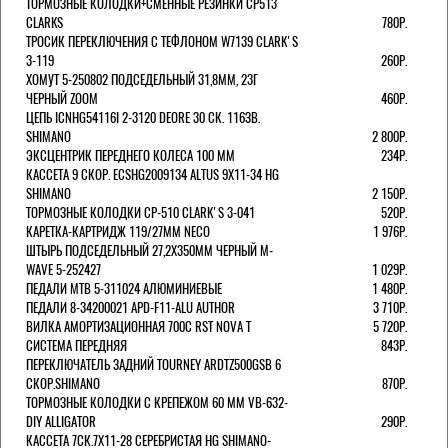
ТОРМОЗНЫЕ КОЛОДКИ+СМЕННЫЕ РЕЗИНКИ CP513
CLARKS
780Р.
ТРОСИК ПЕРЕКЛЮЧЕНИЯ С ТЕФЛОНОМ W7139 СLARK'S
3-119
260Р.
ХОМУТ 5-250802 ПОДСЕДЕЛЬНЫЙ 31,8ММ, 23Г
ЧЕРНЫЙ ZOOM
460Р.
ЦЕПЬ ICNHG54116I 2-3120 DEORE 30 СК. 116ЗВ.
SHIMANO
2 800Р.
ЭКСЦЕНТРИК ПЕРЕДНЕГО КОЛЕСА 100 ММ
234Р.
КАССЕТА 9 СКОР. ECSHG2009134 ALTUS 9Х11-34 HG
SHIMANO
2 150Р.
ТОРМОЗНЫЕ КОЛОДКИ CP-510 CLARK'S 3-041
520Р.
КАРЕТКА-КАРТРИДЖ 119/27ММ NECO
1 976Р.
ШТЫРЬ ПОДСЕДЕЛЬНЫЙ 27,2Х350ММ ЧЕРНЫЙ M-
WAVE 5-252427
1 029Р.
ПЕДАЛИ MTB 5-311024 АЛЮМИНИЕВЫЕ
1 480Р.
ПЕДАЛИ 8-34200021 APD-F11-ALU AUTHOR
3 710Р.
ВИЛКА АМОРТИЗАЦИОННАЯ 700С RST NOVA T
5 720Р.
СИСТЕМА ПЕРЕДНЯЯ
843Р.
ПЕРЕКЛЮЧАТЕЛЬ ЗАДНИЙ TOURNEY ARDTZ500GSB 6
СКОР.SHIMANO
870Р.
ТОРМОЗНЫЕ КОЛОДКИ С КРЕПЕЖОМ 60 ММ VB-632-
DIY ALLIGATOR
290Р.
КАССЕТА 7СК.7Х11-28 СЕРЕБРИСТАЯ HG SHIMANO-