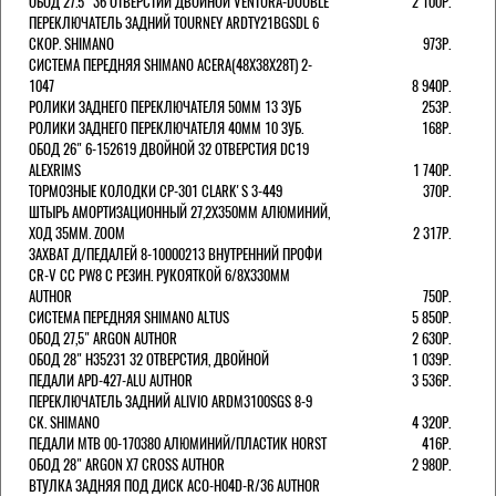
ОБОД 27.5" 36 ОТВЕРСТИЙ ДВОЙНОЙ VENTURA-DOUBLE
2 100Р.
ПЕРЕКЛЮЧАТЕЛЬ ЗАДНИЙ TOURNEY ARDTY21BGSDL 6
СКОР. SHIMANO
973Р.
СИСТЕМА ПЕРЕДНЯЯ SHIMANO ACERA(48Х38Х28Т) 2-
1047
8 940Р.
РОЛИКИ ЗАДНЕГО ПЕРЕКЛЮЧАТЕЛЯ 50ММ 13 ЗУБ
253Р.
РОЛИКИ ЗАДНЕГО ПЕРЕКЛЮЧАТЕЛЯ 40ММ 10 ЗУБ.
168Р.
ОБОД 26" 6-152619 ДВОЙНОЙ 32 ОТВЕРСТИЯ DC19
ALEXRIMS
1 740Р.
ТОРМОЗНЫЕ КОЛОДКИ CP-301 CLARK'S 3-449
370Р.
ШТЫРЬ АМОРТИЗАЦИОННЫЙ 27,2Х350ММ АЛЮМИНИЙ,
ХОД 35ММ. ZOOM
2 317Р.
ЗАХВАТ Д/ПЕДАЛЕЙ 8-10000213 ВНУТРЕННИЙ ПРОФИ
CR-V CC PW8 С РЕЗИН. РУКОЯТКОЙ 6/8X330ММ
AUTHOR
750Р.
СИСТЕМА ПЕРЕДНЯЯ SHIMANO ALTUS
5 850Р.
ОБОД 27,5" ARGON AUTHOR
2 630Р.
ОБОД 28" H35231 32 ОТВЕРСТИЯ, ДВОЙНОЙ
1 039Р.
ПЕДАЛИ APD-427-ALU AUTHOR
3 536Р.
ПЕРЕКЛЮЧАТЕЛЬ ЗАДНИЙ ALIVIO ARDM3100SGS 8-9
СК. SHIMANO
4 320Р.
ПЕДАЛИ MTB 00-170380 АЛЮМИНИЙ/ПЛАСТИК HORST
416Р.
ОБОД 28" ARGON X7 CROSS AUTHOR
2 980Р.
ВТУЛКА ЗАДНЯЯ ПОД ДИСК ACO-H04D-R/36 AUTHOR