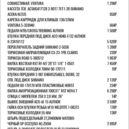
СОВМЕСТИМАЯ. VENTURA
1 296Р.
КАССЕТА 7СК. ACSHG417128 2-8017 7Х11-28 SHIMANO
ACERA/ALTUS
850Р.
КАРЕТКА-КАРТРИДЖ ДЛЯ КЛИНЬЕВ 136/37ММ
VENTURA 5-359940
664Р.
ПЕДАЛИ MTB/CROSS/TREKKING AUTHOR
1 500Р.
ВТУЛКА ПЕРЕДНЯЯ ПОД ДИСК ACO H04D-F/32 AUTHOR
8-23410112
5 620Р.
ПЕРЕКЛЮЧАТЕЛЬ ЗАДНИЙ SHIMANO 2-5036
1 390Р.
ТОРМОЗНАЯ НАПРАВЛЯЮЩАЯ CX-23-1PB CLARKS
220Р.
ТОРМОЗА ROAD 5-360512
1 863Р.
ВИЛКА ЖЕСТКАЯ RST RF-M7 28"Х1 1/8" 1-0501
7 450Р.
ТОРМОЗНЫЕ КОЛОДКИ 70ММ 00-170111
70Р.
ВТУЛКА ПЕРЕДНЯЯ 2-987 EHBM525ABLS, DEORE, 32
ОТВ. ПОД ДИСК SHIMANO
2 120Р.
ПЕДАЛИ 00-170170 МТВ ПЛАСТИКОВЫЕ HORST
234Р.
ВИЛКА АМОРТИЗАЦИОННАЯ 700СХ1" RST NOVA T
6 290Р.
СПИЦА С НИППЕЛЕМ 258 Х 2,0 ММ, 26"
14Р.
ВЫНОС ВНЕШНИЙ ACO-AJ 15 AUTHOR
3 590Р.
ГАЙКА ОСИ ВТУЛКИ РЕЗЬБА М10 WELDTITE 7-08373
178Р.
ТОРМОЗНЫЕ КОЛОДКИ 55 ММ
136Р.
ШТЫРЬ ПОДСЕДЕЛЬНЫЙ 27,2Х400ММ МАТОВО-
ЧЕРНЫЙ SP-D322(ISO-M) ZOOM
2 895Р.