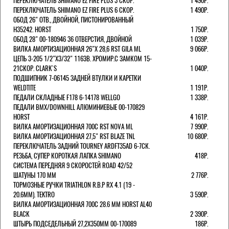
ПЕРЕКЛЮЧАТЕЛЬ SHIMANO EZ FIRE PLUS 3 СКОР.
1 490Р.
ПЕРЕКЛЮЧАТЕЛЬ SHIMANO EZ FIRE PLUS 6 СКОР.
1 490Р.
ОБОД 26" ОТВ., ДВОЙНОЙ, ПИСТОНИРОВАННЫЙ
H35242. HORST
1 750Р.
ОБОД 28" 00-180946 36 ОТВЕРСТИЯ, ДВОЙНОЙ
1 039Р.
ВИЛКА АМОРТИЗАЦИОННАЯ 26"Х 28,6 RST GILA ML
9 066Р.
ЦЕПЬ 3-205 1/2"X3/32" 116ЗВ. ХРОМИР.С ЗАМКОМ 15-
21СКОР. CLARK`S
1 040Р.
ПОДШИПНИК 7-06145 ЗАДНЕЙ ВТУЛКИ И КАРЕТКИ
WELDTITE
1 191Р.
ПЕДАЛИ СКЛАДНЫЕ F178 6-14178 WELLGO
1 338Р.
ПЕДАЛИ BMX/DOWNHILL АЛЮМИНИЕВЫЕ 00-170829
HORST
4 161Р.
ВИЛКА АМОРТИЗАЦИОННАЯ 700С RST NOVA ML
7 990Р.
ВИЛКА АМОРТИЗАЦИОННАЯ 27,5" RST BLAZE TNL
10 680Р.
ПЕРЕКЛЮЧАТЕЛЬ ЗАДНИЙ TOURNEY ARDFT35AD 6-7СК.
РЕЗЬБА, СУПЕР КОРОТКАЯ ЛАПКА SHIMANO
418Р.
СИСТЕМА ПЕРЕДНЯЯ 9 СКОРОСТЕЙ ROAD 42/52
ШАТУНЫ 170 ММ
2 776Р.
ТОРМОЗНЫЕ РУЧКИ TRIATHLON R.B.P RX 4.1 (19 -
20.6ММ). TEKTRO
3 590Р.
ВИЛКА АМОРТИЗАЦИОННАЯ 700C 28.6 ММ HORST AL40
BLACK
2 390Р.
ШТЫРЬ ПОДСЕДЕЛЬНЫЙ 27,2Х350ММ 00-170089
186Р.