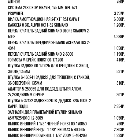
AUTHOR
750Р.
СИСТЕМА 2Х8 СКОР. GRAVEL, 175 ММ, RPL-521.
PROWHEEL
3 237Р.
ВИЛКА АМОРТИЗАЦИОННАЯ 24"Х1" RST CAPA Т
6 300Р.
КАССЕТА 8 СК. ALIVIO 8Х11-32 SHIMANO
1 200Р.
ПЕРЕКЛЮЧАТЕЛЬ ЗАДНИЙ SHIMANO DEORE SHADOW 2-
5039
4 399Р.
ПЕРЕКЛЮЧАТЕЛЬ ПЕРЕДНИЙ SHIMANO ACERA/ALTUS 2-
4044
1 050Р.
ПЕРЕКЛЮЧАТЕЛЬ ЗАДНИЙ SHIMANO 2-6000
1 190Р.
ТОРМОЗА V-БРЕЙК HORST 00-171200
416Р.
ВТУЛКА ЗАДНЯЯ 00-170025 ДЛЯ ТРЕЩОТКИ, С ЭКСЦ,
36 ОТВ,135ММ
531Р.
ВТУЛКА 6-160241 ЗАДНЯЯ ДЛЯ ТРЕЩЕТКИ, С ГАЙКОЙ,
36 ОТВЕРСТИЙ, 135ММ
310Р.
АДАПТЕР 5-259959 ДЛЯ ПОДСЕД. ШТЫРЯ АЛЮМ.
27,2/30,9Х80ММ СЕРЕБР.
301Р.
ВТУЛКА 5-32492 ЗАДНЯЯ 32ОТВ. Д/ДИСК. 8/9/10СК. 2
КАРТР. ПОДШ.
2 954Р.
ЗАПЧАСТИ ДЛЯ ПЛАНЕТАРНОЙ ВТУЛКИ SHIMANO
ASM7C25N010H 2-3009
1 050Р.
ВЫНОС ВНЕШНИЙ 1 1/8" ЧЕРНЫЙ HORST 00-170850
790Р.
ВЫНОС ВНЕШНИЙ РЕГУЛ. 1 1/8" PROMAX 5-400305
2 803Р.
ВЫНОС ВНЕШНИЙ DOWNHILL 1 1/8" ZOOM 5-404209
1 999Р.