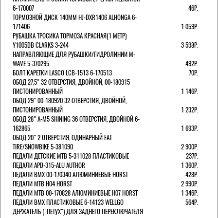
6-170007
46Р.
ТОРМОЗНОЙ ДИСК 140ММ HJ-DXR1406 ALHONGA 6-
171406
1 059Р.
РУБАШКА ТРОСИКА ТОРМОЗА КРАСНАЯ(1 МЕТР)
Y1005DB CLARKS 3-244
3 598Р.
НАПРАВЛЯЮЩИЕ ДЛЯ РУБАШКИ/ГИДРОЛИНИИ M-
WAVE 5-370295
492Р.
БОЛТ КАРЕТКИ LASCO LCB-1513 6-170513
70Р.
ОБОД 27,5" 32 ОТВЕРСТИЯ, ДВОЙНОЙ, 00-180915
ПИСТОНИРОВАННЫЙ
1 146Р.
ОБОД 29" 00-180920 32 ОТВЕРСТИЯ, ДВОЙНОЙ,
ПИСТОНИРОВАННЫЙ
1 232Р.
ОБОД 28" A-M5 SHINING 36 ОТВЕРСТИЯ, ДВОЙНОЙ 6-
162865
1 693Р.
ОБОД 20" 2 ОТВЕРСТИЯ, ОДИНАРНЫЙ FAT
TIRE/SNOWBIKE 5-381090
2 900Р.
ПЕДАЛИ ДЕТСКИЕ MTB 5-311028 ПЛАСТИКОВЫЕ
237Р.
ПЕДАЛИ APD-315-ALU AUTHOR
1 360Р.
ПЕДАЛИ BMX 00-170340 АЛЮМИНИЕВЫЕ HORST
428Р.
ПЕДАЛИ MTB H04 HORST
2 990Р.
ПЕДАЛИ MTB 00-170828 АЛЮМИНИЕВЫЕ H07 HORST
1 346Р.
ПЕДАЛИ BMX ПЛАСТИКОВЫЕ 6-14123 WELLGO
564Р.
ДЕРЖАТЕЛЬ ("ПЕТУХ") ДЛЯ ЗАДНЕГО ПЕРЕКЛЮЧАТЕЛЯ