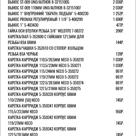
ВЫНОС ST-009 UNO/AUTHOR 8-32151005
2 036Р.
ВЫНОС ST-009 110ММ UNO/AUTHOR 8-32151007
2 036Р.
ВЫНОС 1" ВНУТРЕННИЙ "ОБРАТН. ПОДЪЕМ" 5-400230
1 252Р.
ВЫНОС PROMAX РЕГУЛИРУЕМЫЙ 1 1/8" 5-400299
1 690Р.
ВЫНОС 1" 5-403430
477Р.
ГАЙКА ОСИ ВТУЛКИ РЕЗЬБА 3/8" WELDTITE 7-08372
206Р.
КАРЕТКА/ВАЛ 5-352600 С ГАЙКАМИ 121,5ММ ДЛЯ
РЕЗЬБЫ BSA 68ММ
144Р.
КАРЕТКА/ЧАШКИ 5-352610 СО СТОПОР. КОЛЬЦОМ
РЕЗЬБА BSA ЧЕРНЫЕ
139Р.
КАРЕТКА-КАРТРИДЖ 110,5/20,5ММ NECO 5-359270
1 030Р.
КАРЕТКА-КАРТРИДЖ 113,5/23ММ NECO 5-359271
1 030Р.
КАРЕТКА-КАРТРИДЖ 115/24ММ NECO 5-359272
861Р.
КАРЕТКА-КАРТРИДЖ 119/27ММ NECO 5-359273
861Р.
КАРЕТКА-КАРТРИДЖ 122.5/28.5ММ NECO 5-359274
861Р.
КАРЕТКА-КАРТРИДЖ 127.5/31ММ NECO 5-359275
861Р.
КАРЕТКА-КАРТРИДЖ 5-359339 КОРПУС 68ММ
110/22ММ (50) NECO
745Р.
КАРЕТКА-КАРТРИДЖ 5-359341 КОРПУС 68ММ
115,5/23,5ММ NECO
950Р.
КАРЕТКА-КАРТРИДЖ 5-359342 КОРПУС 68ММ
119/27ММ NECO
745Р.
КАРЕТКА-КАРТРИДЖ 5-359343 КОРПУС 68ММ
122,5/28,5ММ NECO
745Р.