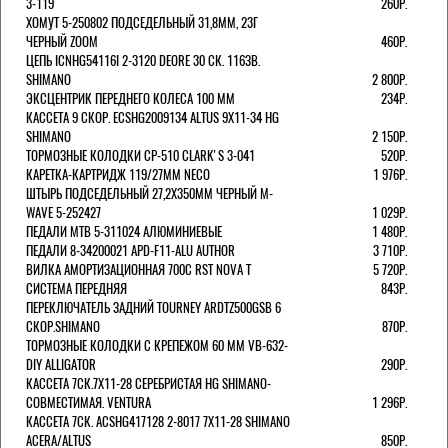
3-119
260Р.
ХОМУТ 5-250802 ПОДСЕДЕЛЬНЫЙ 31,8ММ, 23Г
ЧЕРНЫЙ ZOOM
460Р.
ЦЕПЬ ICNHG54116I 2-3120 DEORE 30 СК. 116ЗВ.
SHIMANO
2 800Р.
ЭКСЦЕНТРИК ПЕРЕДНЕГО КОЛЕСА 100 ММ
234Р.
КАССЕТА 9 СКОР. ECSHG2009134 ALTUS 9Х11-34 HG
SHIMANO
2 150Р.
ТОРМОЗНЫЕ КОЛОДКИ CP-510 CLARK'S 3-041
520Р.
КАРЕТКА-КАРТРИДЖ 119/27ММ NECO
1 976Р.
ШТЫРЬ ПОДСЕДЕЛЬНЫЙ 27,2Х350ММ ЧЕРНЫЙ M-
WAVE 5-252427
1 029Р.
ПЕДАЛИ MTB 5-311024 АЛЮМИНИЕВЫЕ
1 480Р.
ПЕДАЛИ 8-34200021 APD-F11-ALU AUTHOR
3 710Р.
ВИЛКА АМОРТИЗАЦИОННАЯ 700С RST NOVA T
5 720Р.
СИСТЕМА ПЕРЕДНЯЯ
843Р.
ПЕРЕКЛЮЧАТЕЛЬ ЗАДНИЙ TOURNEY ARDTZ500GSB 6
СКОР.SHIMANO
870Р.
ТОРМОЗНЫЕ КОЛОДКИ С КРЕПЕЖОМ 60 ММ VB-632-
DIY ALLIGATOR
290Р.
КАССЕТА 7СК.7Х11-28 СЕРЕБРИСТАЯ HG SHIMANO-
СОВМЕСТИМАЯ. VENTURA
1 296Р.
КАССЕТА 7СК. ACSHG417128 2-8017 7Х11-28 SHIMANO
ACERA/ALTUS
850Р.