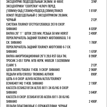
ЭКСЦЕНТРИК ПОДСЕДЕЛЬНЫЙ 34,9ММ. M-WAVE
374Р.
ЭКСЦЕНТРИКИ "СЕКРЕТКИ"+КЛЮЧ ПЕРЕД.
(100ММ)+ЗАД.(135ММ)+ПОДСЕД.(30ММ).TRANZX
1 816Р.
ХОМУТ ПОДСЕДЕЛЬНЫЙ С ЭКСЦЕНТРИКОМ 28,6ММ,
ЧЕРНЫЙ
212Р.
СИСТЕМА TOURNEY EFCTY5012E60XLB 2X7/8 СКОР.
SHIMANO
4 020Р.
ВИЛКА 26" 1'' ШТОК 220 ММ, РЕЗЬБА 50 ММ HORST
3 490Р.
ПЕРЕКЛЮЧАТЕЛЬ ЗАДНИЙ TOURNEY ARDTX800SGSL 7-8
СК. SHIMANO
1 780Р.
ПЕРЕКЛЮЧАТЕЛЬ ЗАДНИЙ TOURNEY ARDTY300D 6-7 СК.
SHIMANO
1 670Р.
ВИЛКА АМОРТИЗАЦИОННАЯ 26"Х 28,6 RST GILA TNL
8 990Р.
ТРОСИК 3-051 ТОРМ. MTB НЕРЖ. W6053R 1.5Х2000ММ
СLARK'S
212Р.
ЦЕПЬ DEORE/TIAGRA 114ЗВ. 9 СКОР. SHIMANO
2 968Р.
ПЕДАЛИ MTB/CROSS/ TREKKING AUTHOR
890Р.
ЦЕПЬ 6-8 СКОР. ALIVIO/ACERA/ALTUS/TOURNEY
ECNHG40114Q 114ЗВ. SHIMANO
2 190Р.
КАССЕТА ECSHG318134 ALTUS 8Х11-34 IG/HG 8 СКОР.
SHIMANO
3 640Р.
КАССЕТА 8 СКОР. ECSHG418130 ACERA 8Х11-30 IG/HG
SHIMANO
2 490Р.
ПЕДАЛИ ПЛАСТИКОВЫЕ С ОТРАЖАТЕЛЯМИ, ЧЕРНЫЕ.