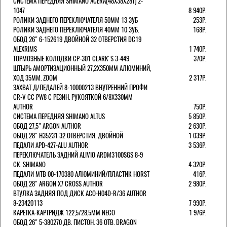
СИСТЕМА ПЕРЕДНЯЯ SHIMANO ACERA(48Х38Х28Т) 2-
1047
8 940Р.
РОЛИКИ ЗАДНЕГО ПЕРЕКЛЮЧАТЕЛЯ 50ММ 13 ЗУБ
253Р.
РОЛИКИ ЗАДНЕГО ПЕРЕКЛЮЧАТЕЛЯ 40ММ 10 ЗУБ.
168Р.
ОБОД 26" 6-152619 ДВОЙНОЙ 32 ОТВЕРСТИЯ DC19
ALEXRIMS
1 740Р.
ТОРМОЗНЫЕ КОЛОДКИ CP-301 CLARK'S 3-449
370Р.
ШТЫРЬ АМОРТИЗАЦИОННЫЙ 27,2Х350ММ АЛЮМИНИЙ,
ХОД 35ММ. ZOOM
2 317Р.
ЗАХВАТ Д/ПЕДАЛЕЙ 8-10000213 ВНУТРЕННИЙ ПРОФИ
CR-V CC PW8 С РЕЗИН. РУКОЯТКОЙ 6/8X330ММ
AUTHOR
750Р.
СИСТЕМА ПЕРЕДНЯЯ SHIMANO ALTUS
5 850Р.
ОБОД 27,5" ARGON AUTHOR
2 630Р.
ОБОД 28" H35231 32 ОТВЕРСТИЯ, ДВОЙНОЙ
1 039Р.
ПЕДАЛИ APD-427-ALU AUTHOR
3 536Р.
ПЕРЕКЛЮЧАТЕЛЬ ЗАДНИЙ ALIVIO ARDM3100SGS 8-9
СК. SHIMANO
4 320Р.
ПЕДАЛИ MTB 00-170380 АЛЮМИНИЙ/ПЛАСТИК HORST
416Р.
ОБОД 28" ARGON X7 CROSS AUTHOR
2 980Р.
ВТУЛКА ЗАДНЯЯ ПОД ДИСК ACO-H04D-R/36 AUTHOR
8-23420113
7 990Р.
КАРЕТКА-КАРТРИДЖ 122,5/28,5ММ NECO
1 976Р.
ОБОД 26" 5-380270 ДВ. ПИСТОН. 36 ОТВ. DRAGON