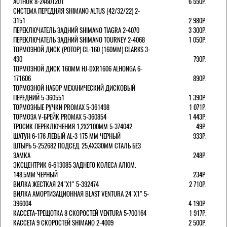
AUTHOR 8-24601201
6 550Р.
СИСТЕМА ПЕРЕДНЯЯ SHIMANO ALTUS (42/32/22) 2-
3151
2 980Р.
ПЕРЕКЛЮЧАТЕЛЬ ЗАДНИЙ SHIMANO TIAGRA 2-4070
3 300Р.
ПЕРЕКЛЮЧАТЕЛЬ ЗАДНИЙ SHIMANO TOURNEY 2-4068
1 050Р.
ТОРМОЗНОЙ ДИСК (РОТОР) CL-160 (160ММ) CLARKS 3-
430
790Р.
ТОРМОЗНОЙ ДИСК 160ММ HJ-DXR1606 ALHONGA 6-
171606
890Р.
ТОРМОЗНОЙ НАБОР МЕХАНИЧЕСКИЙ ДИСКОВЫЙ
ПЕРЕДНИЙ 5-360551
1 390Р.
ТОРМОЗНЫЕ РУЧКИ PROMAX 5-361498
1 071Р.
ТОРМОЗА V-БРЕЙК PROMAX 5-360854
1 443Р.
ТРОСИК ПЕРЕКЛЮЧЕНИЯ 1,2Х2100ММ 5-374042
49Р.
ШАТУН 6-176 ЛЕВЫЙ AL-3 175 ММ ЧЕРНЫЙ
933Р.
ШТЫРЬ 5-252682 ПОДСЕД. 25,4Х330ММ СТАЛЬ БЕЗ
ЗАМКА
248Р.
ЭКСЦЕНТРИК 6-613085 ЗАДНЕГО КОЛЕСА АЛЮМ.
148,5ММ ЧЕРНЫЙ
234Р.
ВИЛКА ЖЕСТКАЯ 24"Х1" 5-392474
2 710Р.
ВИЛКА АМОРТИЗАЦИОННАЯ BLAST VENTURA 24"Х1" 5-
396004
4 190Р.
КАССЕТА-ТРЕЩОТКА 8 СКОРОСТЕЙ VENTURA 5-700164
1 917Р.
КАССЕТА 9 СКОРОСТЕЙ SHIMANO 2-4009
2 500Р.