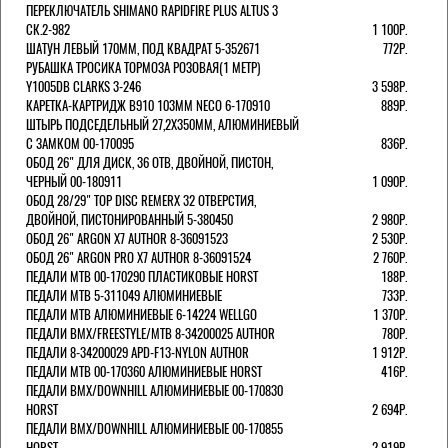
ПЕРЕКЛЮЧАТЕЛЬ SHIMANO RAPIDFIRE PLUS ALTUS 3
СК.2-982
1 100Р.
ШАТУН ЛЕВЫЙ 170ММ, ПОД КВАДРАТ 5-352671
772Р.
РУБАШКА ТРОСИКА ТОРМОЗА РОЗОВАЯ(1 МЕТР)
Y1005DB CLARKS 3-246
3 598Р.
КАРЕТКА-КАРТРИДЖ B910 103ММ NECO 6-170910
889Р.
ШТЫРЬ ПОДСЕДЕЛЬНЫЙ 27,2Х350ММ, АЛЮМИНИЕВЫЙ
С ЗАМКОМ 00-170095
836Р.
ОБОД 26" ДЛЯ ДИСК, 36 ОТВ, ДВОЙНОЙ, ПИСТОН,
ЧЕРНЫЙ 00-180911
1 090Р.
ОБОД 28/29" TOP DISC REMERX 32 ОТВЕРСТИЯ,
ДВОЙНОЙ, ПИСТОНИРОВАННЫЙ 5-380450
2 980Р.
ОБОД 26" ARGON X7 AUTHOR 8-36091523
2 530Р.
ОБОД 26" ARGON PRO X7 AUTHOR 8-36091524
2 760Р.
ПЕДАЛИ МТВ 00-170290 ПЛАСТИКОВЫЕ HORST
188Р.
ПЕДАЛИ MTB 5-311049 АЛЮМИНИЕВЫЕ
733Р.
ПЕДАЛИ MTB АЛЮМИНИЕВЫЕ 6-14224 WELLGO
1 370Р.
ПЕДАЛИ BMX/FREESTYLE/MTB 8-34200025 AUTHOR
780Р.
ПЕДАЛИ 8-34200029 APD-F13-NYLON AUTHOR
1 912Р.
ПЕДАЛИ МТВ 00-170360 АЛЮМИНИЕВЫЕ HORST
416Р.
ПЕДАЛИ BMX/DOWNHILL АЛЮМИНИЕВЫЕ 00-170830
HORST
2 694Р.
ПЕДАЛИ BMX/DOWNHILL АЛЮМИНИЕВЫЕ 00-170855
HORST
2 919Р.