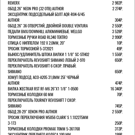
REMERX
2 982Р.
ОБОД 26" NEON PRO (32 ОТВ) AUTHOR
2 274Р.
ЭКСЦЕНТРИК ПОДСЕДЕЛЬНЫЙ БОЛТ AQR-R04-6/45
AUTHOR
304Р.
ОБОД 26" 36 ОТВЕРСТИЙ, ДВОЙНОЙ DOUBLE VENTURA
2 550Р.
ПЕДАЛИ BMX/DOWNHILL АЛЮМИНИЕВЫЕ. WELLGO
3 528Р.
ТОРМОЗНЫЕ РУЧКИ ROAD RL340 TEKTRO
2 990Р.
СПИЦА С НИППЕЛЕМ 192 Х 2,0ММ, 20"
10Р.
ТРОСИК ТОРМОЗНОЙ 5-372021
49Р.
ВЫНОС/УДЛИНИТЕЛЬ ШТОКА ВИЛКИ 1 1/8" SC-STH02
1 556Р.
ПЕРЕКЛЮЧАТЕЛЬ REVOSHIFT SHIMANO ЛЕВЫЙ 2-970
650Р.
ПЕРЕКЛЮЧАТЕЛЬ REVOSHIFT 6 СКОР. ПРАВЫЙ.
SHIMANO
650Р.
ХОМУТ ПОДСЕД. ACO-A205 31,8ММ 25Г ЧЕРНЫЙ
AUTHOR
474Р.
ВИЛКА ЖЕСТКАЯ RST RF-M6 26"Х1 1/8" 1-0500
16 340Р.
ТОРМОЗНЫЕ КОЛОДКИ 60 ММ
70Р.
ПЕРЕКЛЮЧАТЕЛЬ TOURNEY REVOSHIFT 7 СКОР.
SHIMANO
745Р.
ОБОД 28-29" XENON PRO AUTHOR
2 550Р.
ТРОСИК ПЕРЕКЛЮЧЕНИЯ W5056 CLARK'S 1.1Х2275ММ
3-173
250Р.
ТОРМОЗНЫЕ КОЛОДКИ PROMAX 70ММ 5-361768
313Р.
ЭКСЦЕНТРИК ПЕРЕДНЕГО КОЛЕСА 100 ММ
199Р.