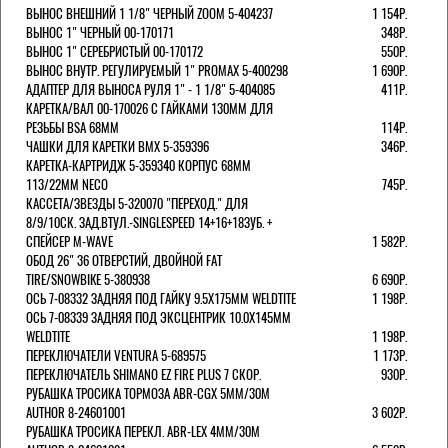
ВЫНОС ВНЕШНИЙ 1 1/8" ЧЕРНЫЙ ZOOM 5-404237
1 154Р.
ВЫНОС 1" ЧЕРНЫЙ 00-170171
348Р.
ВЫНОС 1" СЕРЕБРИСТЫЙ 00-170172
550Р.
ВЫНОС ВНУТР. РЕГУЛИРУЕМЫЙ 1" PROMAX 5-400298
1 690Р.
АДАПТЕР ДЛЯ ВЫНОСА РУЛЯ 1" - 1 1/8" 5-404085
411Р.
КАРЕТКА/ВАЛ 00-170026 С ГАЙКАМИ 130ММ ДЛЯ
РЕЗЬБЫ BSA 68ММ
114Р.
ЧАШКИ ДЛЯ КАРЕТКИ BMX 5-359396
346Р.
КАРЕТКА-КАРТРИДЖ 5-359340 КОРПУС 68ММ
113/22ММ NECO
745Р.
КАССЕТА/ЗВЕЗДЫ 5-320070 "ПЕРЕХОД." ДЛЯ
8/9/10СК. ЗАД.ВТУЛ.-SINGLESPEED 14+16+18ЗУБ. +
СПЕЙСЕР M-WAVE
1 582Р.
ОБОД 26" 36 ОТВЕРСТИЙ, ДВОЙНОЙ FAT
TIRE/SNOWBIKE 5-380938
6 690Р.
ОСЬ 7-08332 ЗАДНЯЯ ПОД ГАЙКУ 9.5Х175ММ WELDTITE
1 198Р.
ОСЬ 7-08339 ЗАДНЯЯ ПОД ЭКСЦЕНТРИК 10.0Х145ММ
WELDTITE
1 198Р.
ПЕРЕКЛЮЧАТЕЛИ VENTURA 5-689575
1 173Р.
ПЕРЕКЛЮЧАТЕЛЬ SHIMANO EZ FIRE PLUS 7 СКОР.
930Р.
РУБАШКА ТРОСИКА ТОРМОЗА ABR-CGX 5MM/30M
AUTHOR 8-24601001
3 602Р.
РУБАШКА ТРОСИКА ПЕРЕКЛ. ABR-LEX 4MM/30M