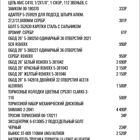
ЦЕПЬ KMC C410, 1/2Х1/8", 1-СКОР., 112 ЗВЕНЬЕВ, С
ЗАМКОМ 00-180370
333Р.
АДАПТЕР 5-259929 ДЛЯ ПОДСЕД. ШТЫРЯ АЛЮМ.
27,2/31,6Х80ММ СЕРЕБР.
301Р.
БОЛТ 5-352630 КАРЕТКИ СТАЛЬ С САЛЬНИКОМ
ХРОМИР. СЕРЕБР.
61Р.
ОБОД 26" 5-380250 ОДИНАРНЫЙ 36 ОТВЕРСТИЙ 2021
SCR REMERX
990Р.
ОБОД 28" 5-380227 ОДИНАРНЫЙ 36 ОТВЕРСТИЙ
СЕРЕБР. REMERX
950Р.
ОБОД 28" БЕЛЫЙ REMERX 5-381042
3 690Р.
ОБОД 28" КРАСНЫЙ REMERX 5-381043
2 150Р.
ОБОД 28" ЖЕЛТЫЙ REMERX 5-381046
2 150Р.
ОБОД 28" 6-142818 ДВОЙНОЙ 32 ОТВЕРСТИЯ ACE18
ALEXRIMS
1 500Р.
ТОРМОЗНЫЕ КОЛОДКИ ЦВЕТНЫЕ CPS301 CLARKS 3-
110
500Р.
ТОРМОЗНОЙ НАБОР МЕХАНИЧЕСКИЙ ДИСКОВЫЙ
SHIMANO 2-2041
4 490Р.
ТРОСИК ТОРМОЗНОЙ 00-170211
34Р.
ЭКСЦЕНТРИК 6-613085-2 ПОДСЕДЕЛЬНЫЙ БОЛТ
ЧЕРНЫЙ
234Р.
ВЫНОС ST-009 110ММ UNO/AUTHOR
2 520Р.
НАТЯЖИТЕЛЬ ТРОСИКА ТОРМОЗА LY-LPA07 ALLIGATOR