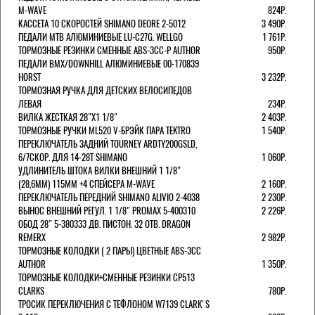
M-WAVE
824Р.
КАССЕТА 10 СКОРОСТЕЙ SHIMANO DEORE 2-5012
3 490Р.
ПЕДАЛИ MTB АЛЮМИНИЕВЫЕ LU-C27G. WELLGO
1 761Р.
ТОРМОЗНЫЕ РЕЗИНКИ СМЕННЫЕ ABS-3CC-P AUTHOR
950Р.
ПЕДАЛИ BMX/DOWNHILL АЛЮМИНИЕВЫЕ 00-170839
HORST
3 232Р.
ТОРМОЗНАЯ РУЧКА ДЛЯ ДЕТСКИХ ВЕЛОСИПЕДОВ
ЛЕВАЯ
234Р.
ВИЛКА ЖЕСТКАЯ 28"Х1 1/8"
2 403Р.
ТОРМОЗНЫЕ РУЧКИ ML520 V-БРЭЙК ПАРА TEKTRO
1 540Р.
ПЕРЕКЛЮЧАТЕЛЬ ЗАДНИЙ TOURNEY ARDTY200GSLD,
6/7СКОР. ДЛЯ 14-28T SHIMANO
1 060Р.
УДЛИНИТЕЛЬ ШТОКА ВИЛКИ ВНЕШНИЙ 1 1/8"
(28,6ММ) 115ММ +4 СПЕЙСЕРА M-WAVE
2 160Р.
ПЕРЕКЛЮЧАТЕЛЬ ПЕРЕДНИЙ SHIMANO ALIVIO 2-4038
2 230Р.
ВЫНОС ВНЕШНИЙ РЕГУЛ. 1 1/8" PROMAX 5-400310
2 226Р.
ОБОД 28" 5-380333 ДВ. ПИСТОН. 32 ОТВ. DRAGON
REMERX
2 982Р.
ТОРМОЗНЫЕ КОЛОДКИ ( 2 ПАРЫ) ЦВЕТНЫЕ ABS-3CC
AUTHOR
1 350Р.
ТОРМОЗНЫЕ КОЛОДКИ+СМЕННЫЕ РЕЗИНКИ CP513
CLARKS
780Р.
ТРОСИК ПЕРЕКЛЮЧЕНИЯ С ТЕФЛОНОМ W7139 СLARK'S