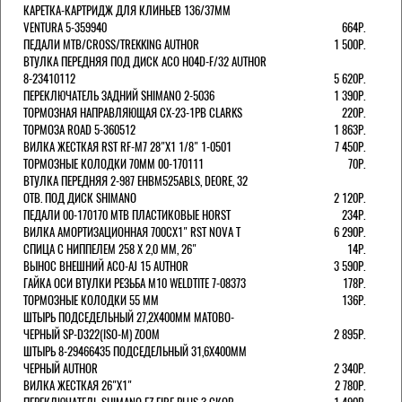
КАРЕТКА-КАРТРИДЖ ДЛЯ КЛИНЬЕВ 136/37ММ
VENTURA 5-359940
664Р.
ПЕДАЛИ MTB/CROSS/TREKKING AUTHOR
1 500Р.
ВТУЛКА ПЕРЕДНЯЯ ПОД ДИСК ACO H04D-F/32 AUTHOR
8-23410112
5 620Р.
ПЕРЕКЛЮЧАТЕЛЬ ЗАДНИЙ SHIMANO 2-5036
1 390Р.
ТОРМОЗНАЯ НАПРАВЛЯЮЩАЯ CX-23-1PB CLARKS
220Р.
ТОРМОЗА ROAD 5-360512
1 863Р.
ВИЛКА ЖЕСТКАЯ RST RF-M7 28"Х1 1/8" 1-0501
7 450Р.
ТОРМОЗНЫЕ КОЛОДКИ 70ММ 00-170111
70Р.
ВТУЛКА ПЕРЕДНЯЯ 2-987 EHBM525ABLS, DEORE, 32
ОТВ. ПОД ДИСК SHIMANO
2 120Р.
ПЕДАЛИ 00-170170 МТВ ПЛАСТИКОВЫЕ HORST
234Р.
ВИЛКА АМОРТИЗАЦИОННАЯ 700СХ1" RST NOVA T
6 290Р.
СПИЦА С НИППЕЛЕМ 258 Х 2,0 ММ, 26"
14Р.
ВЫНОС ВНЕШНИЙ ACO-AJ 15 AUTHOR
3 590Р.
ГАЙКА ОСИ ВТУЛКИ РЕЗЬБА М10 WELDTITE 7-08373
178Р.
ТОРМОЗНЫЕ КОЛОДКИ 55 ММ
136Р.
ШТЫРЬ ПОДСЕДЕЛЬНЫЙ 27,2Х400ММ МАТОВО-
ЧЕРНЫЙ SP-D322(ISO-M) ZOOM
2 895Р.
ШТЫРЬ 8-29466435 ПОДСЕДЕЛЬНЫЙ 31,6X400ММ
ЧЕРНЫЙ AUTHOR
2 340Р.
ВИЛКА ЖЕСТКАЯ 26"Х1"
2 780Р.