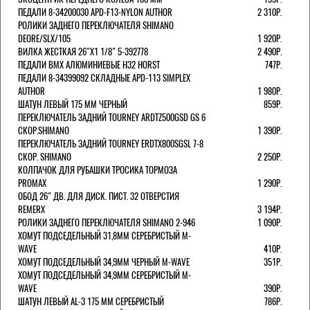
ПЕДАЛИ 8-34200030 APD-F13-NYLON AUTHOR
2 310Р.
РОЛИКИ ЗАДНЕГО ПЕРЕКЛЮЧАТЕЛЯ SHIMANO
DEORE/SLX/105
1 920Р.
ВИЛКА ЖЕСТКАЯ 26"Х1 1/8" 5-392778
2 490Р.
ПЕДАЛИ BMX АЛЮМИНИЕВЫЕ H32 HORST
747Р.
ПЕДАЛИ 8-34399092 СКЛАДНЫЕ APD-113 SIMPLEX
AUTHOR
1 980Р.
ШАТУН ЛЕВЫЙ 175 ММ ЧЕРНЫЙ
859Р.
ПЕРЕКЛЮЧАТЕЛЬ ЗАДНИЙ TOURNEY ARDTZ500GSD GS 6
СКОР.SHIMANO
1 390Р.
ПЕРЕКЛЮЧАТЕЛЬ ЗАДНИЙ TOURNEY ERDTX800SGSL 7-8
СКОР. SHIMANO
2 250Р.
КОЛПАЧОК ДЛЯ РУБАШКИ ТРОСИКА ТОРМОЗА
PROMAX
1 290Р.
ОБОД 26" ДВ. ДЛЯ ДИСК. ПИСТ. 32 ОТВЕРСТИЯ
REMERX
3 194Р.
РОЛИКИ ЗАДНЕГО ПЕРЕКЛЮЧАТЕЛЯ SHIMANO 2-946
1 090Р.
ХОМУТ ПОДСЕДЕЛЬНЫЙ 31,8ММ СЕРЕБРИСТЫЙ M-
WAVE
410Р.
ХОМУТ ПОДСЕДЕЛЬНЫЙ 34,9ММ ЧЕРНЫЙ M-WAVE
351Р.
ХОМУТ ПОДСЕДЕЛЬНЫЙ 34,9ММ СЕРЕБРИСТЫЙ M-
WAVE
390Р.
ШАТУН ЛЕВЫЙ AL-3 175 ММ СЕРЕБРИСТЫЙ
786Р.