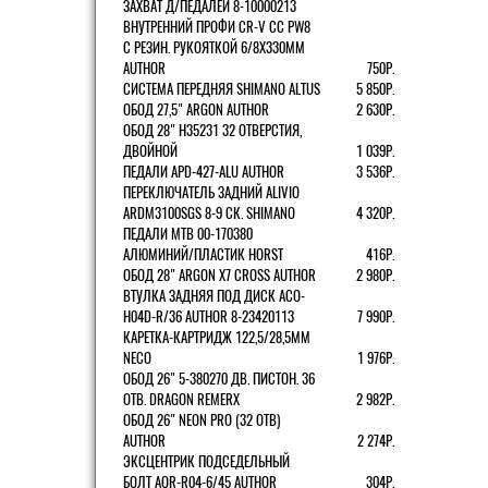
ЗАХВАТ Д/ПЕДАЛЕЙ 8-10000213
ВНУТРЕННИЙ ПРОФИ CR-V CC PW8
С РЕЗИН. РУКОЯТКОЙ 6/8X330ММ
AUTHOR
750Р.
СИСТЕМА ПЕРЕДНЯЯ SHIMANO ALTUS
5 850Р.
ОБОД 27,5" ARGON AUTHOR
2 630Р.
ОБОД 28" H35231 32 ОТВЕРСТИЯ,
ДВОЙНОЙ
1 039Р.
ПЕДАЛИ APD-427-ALU AUTHOR
3 536Р.
ПЕРЕКЛЮЧАТЕЛЬ ЗАДНИЙ ALIVIO
ARDM3100SGS 8-9 СК. SHIMANO
4 320Р.
ПЕДАЛИ MTB 00-170380
АЛЮМИНИЙ/ПЛАСТИК HORST
416Р.
ОБОД 28" ARGON X7 CROSS AUTHOR
2 980Р.
ВТУЛКА ЗАДНЯЯ ПОД ДИСК ACO-
H04D-R/36 AUTHOR 8-23420113
7 990Р.
КАРЕТКА-КАРТРИДЖ 122,5/28,5ММ
NECO
1 976Р.
ОБОД 26" 5-380270 ДВ. ПИСТОН. 36
ОТВ. DRAGON REMERX
2 982Р.
ОБОД 26" NEON PRO (32 ОТВ)
AUTHOR
2 274Р.
ЭКСЦЕНТРИК ПОДСЕДЕЛЬНЫЙ
БОЛТ AQR-R04-6/45 AUTHOR
304Р.