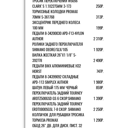
ТРОСИК ПЕРЕКЛЮЧЕНИЯ W5056
CLARK'S 1.1Х2275ММ 3-173
250Р.
ТОРМОЗНЫЕ КОЛОДКИ PROMAX
70ММ 5-361768
313Р.
ЭКСЦЕНТРИК ПЕРЕДНЕГО КОЛЕСА
100 ММ
199Р.
ПЕДАЛИ 8-34200030 APD-F13-NYLON
AUTHOR
2 310Р.
РОЛИКИ ЗАДНЕГО ПЕРЕКЛЮЧАТЕЛЯ
SHIMANO DEORE/SLX/105
1 920Р.
ВИЛКА ЖЕСТКАЯ 26"Х1 1/8" 5-
392778
2 490Р.
ПЕДАЛИ BMX АЛЮМИНИЕВЫЕ H32
HORST
747Р.
ПЕДАЛИ 8-34399092 СКЛАДНЫЕ
APD-113 SIMPLEX AUTHOR
1 980Р.
ШАТУН ЛЕВЫЙ 175 ММ ЧЕРНЫЙ
859Р.
ПЕРЕКЛЮЧАТЕЛЬ ЗАДНИЙ TOURNEY
ARDTZ500GSD GS 6 СКОР.SHIMANO
1 390Р.
ПЕРЕКЛЮЧАТЕЛЬ ЗАДНИЙ TOURNEY
ERDTX800SGSL 7-8 СКОР. SHIMANO
2 250Р.
КОЛПАЧОК ДЛЯ РУБАШКИ ТРОСИКА
ТОРМОЗА PROMAX
1 290Р.
ОБОД 26" ДВ. ДЛЯ ДИСК. ПИСТ. 32