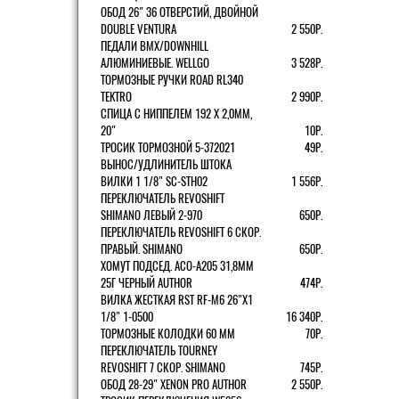
ОБОД 26" 36 ОТВЕРСТИЙ, ДВОЙНОЙ
DOUBLE VENTURA
2 550Р.
ПЕДАЛИ BMX/DOWNHILL
АЛЮМИНИЕВЫЕ. WELLGO
3 528Р.
ТОРМОЗНЫЕ РУЧКИ ROAD RL340
TEKTRO
2 990Р.
СПИЦА С НИППЕЛЕМ 192 Х 2,0ММ,
20"
10Р.
ТРОСИК ТОРМОЗНОЙ 5-372021
49Р.
ВЫНОС/УДЛИНИТЕЛЬ ШТОКА
ВИЛКИ 1 1/8" SC-STH02
1 556Р.
ПЕРЕКЛЮЧАТЕЛЬ REVOSHIFT
SHIMANO ЛЕВЫЙ 2-970
650Р.
ПЕРЕКЛЮЧАТЕЛЬ REVOSHIFT 6 СКОР.
ПРАВЫЙ. SHIMANO
650Р.
ХОМУТ ПОДСЕД. ACO-A205 31,8ММ
25Г ЧЕРНЫЙ AUTHOR
474Р.
ВИЛКА ЖЕСТКАЯ RST RF-M6 26"Х1
1/8" 1-0500
16 340Р.
ТОРМОЗНЫЕ КОЛОДКИ 60 ММ
70Р.
ПЕРЕКЛЮЧАТЕЛЬ TOURNEY
REVOSHIFT 7 СКОР. SHIMANO
745Р.
ОБОД 28-29" XENON PRO AUTHOR
2 550Р.