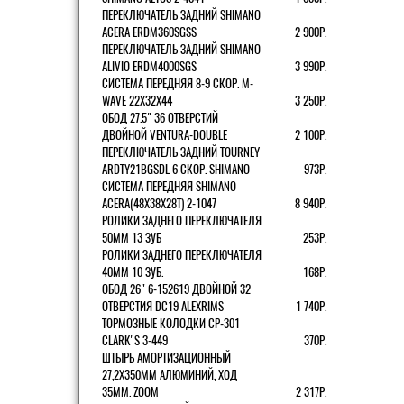
ПЕРЕКЛЮЧАТЕЛЬ ЗАДНИЙ SHIMANO
ACERA ERDM360SGSS
2 900Р.
ПЕРЕКЛЮЧАТЕЛЬ ЗАДНИЙ SHIMANO
ALIVIO ERDM4000SGS
3 990Р.
СИСТЕМА ПЕРЕДНЯЯ 8-9 СКОР. M-
WAVE 22Х32Х44
3 250Р.
ОБОД 27.5" 36 ОТВЕРСТИЙ
ДВОЙНОЙ VENTURA-DOUBLE
2 100Р.
ПЕРЕКЛЮЧАТЕЛЬ ЗАДНИЙ TOURNEY
ARDTY21BGSDL 6 СКОР. SHIMANO
973Р.
СИСТЕМА ПЕРЕДНЯЯ SHIMANO
ACERA(48Х38Х28Т) 2-1047
8 940Р.
РОЛИКИ ЗАДНЕГО ПЕРЕКЛЮЧАТЕЛЯ
50ММ 13 ЗУБ
253Р.
РОЛИКИ ЗАДНЕГО ПЕРЕКЛЮЧАТЕЛЯ
40ММ 10 ЗУБ.
168Р.
ОБОД 26" 6-152619 ДВОЙНОЙ 32
ОТВЕРСТИЯ DC19 ALEXRIMS
1 740Р.
ТОРМОЗНЫЕ КОЛОДКИ CP-301
CLARK'S 3-449
370Р.
ШТЫРЬ АМОРТИЗАЦИОННЫЙ
27,2Х350ММ АЛЮМИНИЙ, ХОД
35ММ. ZOOM
2 317Р.