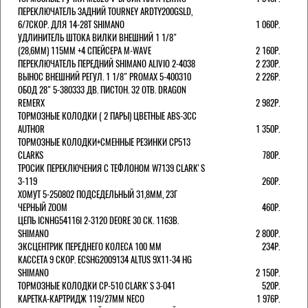
ПЕРЕКЛЮЧАТЕЛЬ ЗАДНИЙ TOURNEY ARDTY200GSLD,
6/7СКОР. ДЛЯ 14-28T SHIMANO
1 060Р.
УДЛИНИТЕЛЬ ШТОКА ВИЛКИ ВНЕШНИЙ 1 1/8"
(28,6ММ) 115ММ +4 СПЕЙСЕРА M-WAVE
2 160Р.
ПЕРЕКЛЮЧАТЕЛЬ ПЕРЕДНИЙ SHIMANO ALIVIO 2-4038
2 230Р.
ВЫНОС ВНЕШНИЙ РЕГУЛ. 1 1/8" PROMAX 5-400310
2 226Р.
ОБОД 28" 5-380333 ДВ. ПИСТОН. 32 ОТВ. DRAGON
REMERX
2 982Р.
ТОРМОЗНЫЕ КОЛОДКИ ( 2 ПАРЫ) ЦВЕТНЫЕ ABS-3CC
AUTHOR
1 350Р.
ТОРМОЗНЫЕ КОЛОДКИ+СМЕННЫЕ РЕЗИНКИ CP513
CLARKS
780Р.
ТРОСИК ПЕРЕКЛЮЧЕНИЯ С ТЕФЛОНОМ W7139 СLARK'S
3-119
260Р.
ХОМУТ 5-250802 ПОДСЕДЕЛЬНЫЙ 31,8ММ, 23Г
ЧЕРНЫЙ ZOOM
460Р.
ЦЕПЬ ICNHG54116I 2-3120 DEORE 30 СК. 116ЗВ.
SHIMANO
2 800Р.
ЭКСЦЕНТРИК ПЕРЕДНЕГО КОЛЕСА 100 ММ
234Р.
КАССЕТА 9 СКОР. ECSHG2009134 ALTUS 9Х11-34 HG
SHIMANO
2 150Р.
ТОРМОЗНЫЕ КОЛОДКИ CP-510 CLARK'S 3-041
520Р.
КАРЕТКА-КАРТРИДЖ 119/27ММ NECO
1 976Р.