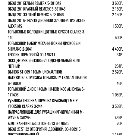
ОБОД 28" БЕЛЫЙ REMERX 5-381042
3 690Р.
ОБОД 28" КРАСНЫЙ REMERX 5-381043
2 150Р.
ОБОД 28" ЖЕЛТЫЙ REMERX 5-381046
2 150Р.
ОБОД 28" 6-142818 ДВОЙНОЙ 32 ОТВЕРСТИЯ ACE18
ALEXRIMS
1 500Р.
ТОРМОЗНЫЕ КОЛОДКИ ЦВЕТНЫЕ CPS301 CLARKS 3-
110
500Р.
ТОРМОЗНОЙ НАБОР МЕХАНИЧЕСКИЙ ДИСКОВЫЙ
SHIMANO 2-2041
4 490Р.
ТРОСИК ТОРМОЗНОЙ 00-170211
34Р.
ЭКСЦЕНТРИК 6-613085-2 ПОДСЕДЕЛЬНЫЙ БОЛТ
ЧЕРНЫЙ
234Р.
ВЫНОС ST-009 110ММ UNO/AUTHOR
2 520Р.
НАТЯЖИТЕЛЬ ТРОСИКА ТОРМОЗА LY-LPA07 ALLIGATOR
6-170007
46Р.
ТОРМОЗНОЙ ДИСК 140ММ HJ-DXR1406 ALHONGA 6-
171406
1 059Р.
РУБАШКА ТРОСИКА ТОРМОЗА КРАСНАЯ(1 МЕТР)
Y1005DB CLARKS 3-244
3 598Р.
НАПРАВЛЯЮЩИЕ ДЛЯ РУБАШКИ/ГИДРОЛИНИИ M-
WAVE 5-370295
492Р.
БОЛТ КАРЕТКИ LASCO LCB-1513 6-170513
70Р.
ОБОД 27,5" 32 ОТВЕРСТИЯ, ДВОЙНОЙ, 00-180915
ПИСТОНИРОВАННЫЙ
1 146Р.