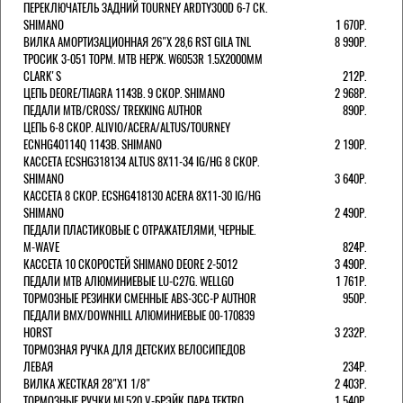
ПЕРЕКЛЮЧАТЕЛЬ ЗАДНИЙ TOURNEY ARDTY300D 6-7 СК.
SHIMANO
1 670Р.
ВИЛКА АМОРТИЗАЦИОННАЯ 26"Х 28,6 RST GILA TNL
8 990Р.
ТРОСИК 3-051 ТОРМ. MTB НЕРЖ. W6053R 1.5Х2000ММ
СLARK'S
212Р.
ЦЕПЬ DEORE/TIAGRA 114ЗВ. 9 СКОР. SHIMANO
2 968Р.
ПЕДАЛИ MTB/CROSS/ TREKKING AUTHOR
890Р.
ЦЕПЬ 6-8 СКОР. ALIVIO/ACERA/ALTUS/TOURNEY
ECNHG40114Q 114ЗВ. SHIMANO
2 190Р.
КАССЕТА ECSHG318134 ALTUS 8Х11-34 IG/HG 8 СКОР.
SHIMANO
3 640Р.
КАССЕТА 8 СКОР. ECSHG418130 ACERA 8Х11-30 IG/HG
SHIMANO
2 490Р.
ПЕДАЛИ ПЛАСТИКОВЫЕ С ОТРАЖАТЕЛЯМИ, ЧЕРНЫЕ.
M-WAVE
824Р.
КАССЕТА 10 СКОРОСТЕЙ SHIMANO DEORE 2-5012
3 490Р.
ПЕДАЛИ MTB АЛЮМИНИЕВЫЕ LU-C27G. WELLGO
1 761Р.
ТОРМОЗНЫЕ РЕЗИНКИ СМЕННЫЕ ABS-3CC-P AUTHOR
950Р.
ПЕДАЛИ BMX/DOWNHILL АЛЮМИНИЕВЫЕ 00-170839
HORST
3 232Р.
ТОРМОЗНАЯ РУЧКА ДЛЯ ДЕТСКИХ ВЕЛОСИПЕДОВ
ЛЕВАЯ
234Р.
ВИЛКА ЖЕСТКАЯ 28"Х1 1/8"
2 403Р.
ТОРМОЗНЫЕ РУЧКИ ML520 V-БРЭЙК ПАРА TEKTRO
1 540Р.