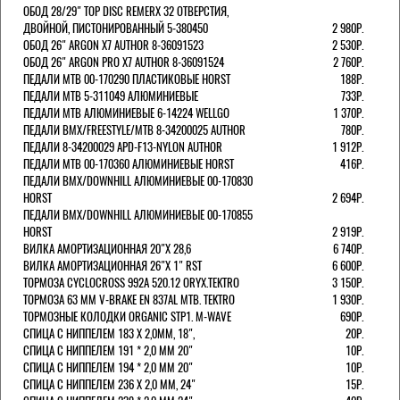
ОБОД 28/29" TOP DISC REMERX 32 ОТВЕРСТИЯ,
ДВОЙНОЙ, ПИСТОНИРОВАННЫЙ 5-380450
2 980Р.
ОБОД 26" ARGON X7 AUTHOR 8-36091523
2 530Р.
ОБОД 26" ARGON PRO X7 AUTHOR 8-36091524
2 760Р.
ПЕДАЛИ МТВ 00-170290 ПЛАСТИКОВЫЕ HORST
188Р.
ПЕДАЛИ MTB 5-311049 АЛЮМИНИЕВЫЕ
733Р.
ПЕДАЛИ MTB АЛЮМИНИЕВЫЕ 6-14224 WELLGO
1 370Р.
ПЕДАЛИ BMX/FREESTYLE/MTB 8-34200025 AUTHOR
780Р.
ПЕДАЛИ 8-34200029 APD-F13-NYLON AUTHOR
1 912Р.
ПЕДАЛИ МТВ 00-170360 АЛЮМИНИЕВЫЕ HORST
416Р.
ПЕДАЛИ BMX/DOWNHILL АЛЮМИНИЕВЫЕ 00-170830
HORST
2 694Р.
ПЕДАЛИ BMX/DOWNHILL АЛЮМИНИЕВЫЕ 00-170855
HORST
2 919Р.
ВИЛКА АМОРТИЗАЦИОННАЯ 20"Х 28,6
6 740Р.
ВИЛКА АМОРТИЗАЦИОННАЯ 26"Х 1" RST
6 600Р.
ТОРМОЗА CYCLOCROSS 992А 520.12 ORYX.TEKTRO
3 150Р.
ТОРМОЗА 63 ММ V-BRAKE EN 837AL MTB. TEKTRO
1 930Р.
ТОРМОЗНЫЕ КОЛОДКИ ORGANIC STP1. M-WAVE
690Р.
СПИЦА С НИППЕЛЕМ 183 Х 2,0ММ, 18",
20Р.
СПИЦА С НИППЕЛЕМ 191 * 2,0 ММ 20"
10Р.
СПИЦА С НИППЕЛЕМ 194 * 2,0 ММ 20"
10Р.
СПИЦА С НИППЕЛЕМ 236 Х 2,0 ММ, 24"
15Р.