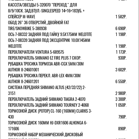
КАССЕТА/ЗВЕЗДЫ 5-320070 "ПЕРЕХОД." ДЛЯ
8/9/10СК. ЗАД.ВТУЛ.-SINGLESPEED 14+16+18ЗУБ. +
СПЕЙСЕР M-WAVE
1 582Р.
ОБОД 26" 36 ОТВЕРСТИЙ, ДВОЙНОЙ FAT
TIRE/SNOWBIKE 5-380938
6 690Р.
ОСЬ 7-08332 ЗАДНЯЯ ПОД ГАЙКУ 9.5Х175ММ WELDTITE
1 198Р.
ОСЬ 7-08339 ЗАДНЯЯ ПОД ЭКСЦЕНТРИК 10.0Х145ММ
WELDTITE
1 198Р.
ПЕРЕКЛЮЧАТЕЛИ VENTURA 5-689575
1 173Р.
ПЕРЕКЛЮЧАТЕЛЬ SHIMANO EZ FIRE PLUS 7 СКОР.
930Р.
РУБАШКА ТРОСИКА ТОРМОЗА ABR-CGX 5MM/30M
AUTHOR 8-24601001
3 602Р.
РУБАШКА ТРОСИКА ПЕРЕКЛ. ABR-LEX 4MM/30M
AUTHOR 8-24601201
6 550Р.
СИСТЕМА ПЕРЕДНЯЯ SHIMANO ALTUS (42/32/22) 2-
3151
2 980Р.
ПЕРЕКЛЮЧАТЕЛЬ ЗАДНИЙ SHIMANO TIAGRA 2-4070
3 300Р.
ПЕРЕКЛЮЧАТЕЛЬ ЗАДНИЙ SHIMANO TOURNEY 2-4068
1 050Р.
ТОРМОЗНОЙ ДИСК (РОТОР) CL-160 (160ММ) CLARKS 3-
430
790Р.
ТОРМОЗНОЙ ДИСК 160ММ HJ-DXR1606 ALHONGA 6-
171606
890Р.
ТОРМОЗНОЙ НАБОР МЕХАНИЧЕСКИЙ ДИСКОВЫЙ