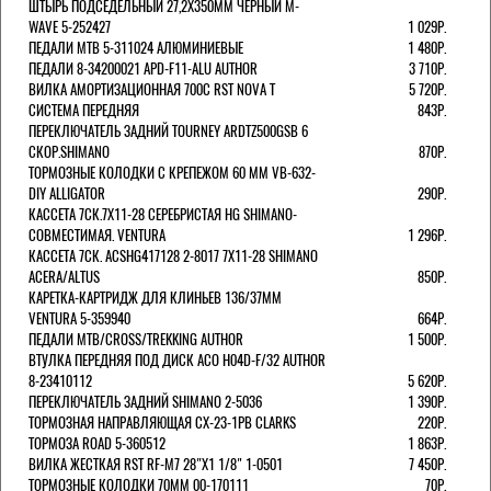
ШТЫРЬ ПОДСЕДЕЛЬНЫЙ 27,2Х350ММ ЧЕРНЫЙ M-
WAVE 5-252427
1 029Р.
ПЕДАЛИ MTB 5-311024 АЛЮМИНИЕВЫЕ
1 480Р.
ПЕДАЛИ 8-34200021 APD-F11-ALU AUTHOR
3 710Р.
ВИЛКА АМОРТИЗАЦИОННАЯ 700С RST NOVA T
5 720Р.
СИСТЕМА ПЕРЕДНЯЯ
843Р.
ПЕРЕКЛЮЧАТЕЛЬ ЗАДНИЙ TOURNEY ARDTZ500GSB 6
СКОР.SHIMANO
870Р.
ТОРМОЗНЫЕ КОЛОДКИ С КРЕПЕЖОМ 60 ММ VB-632-
DIY ALLIGATOR
290Р.
КАССЕТА 7СК.7Х11-28 СЕРЕБРИСТАЯ HG SHIMANO-
СОВМЕСТИМАЯ. VENTURA
1 296Р.
КАССЕТА 7СК. ACSHG417128 2-8017 7Х11-28 SHIMANO
ACERA/ALTUS
850Р.
КАРЕТКА-КАРТРИДЖ ДЛЯ КЛИНЬЕВ 136/37ММ
VENTURA 5-359940
664Р.
ПЕДАЛИ MTB/CROSS/TREKKING AUTHOR
1 500Р.
ВТУЛКА ПЕРЕДНЯЯ ПОД ДИСК ACO H04D-F/32 AUTHOR
8-23410112
5 620Р.
ПЕРЕКЛЮЧАТЕЛЬ ЗАДНИЙ SHIMANO 2-5036
1 390Р.
ТОРМОЗНАЯ НАПРАВЛЯЮЩАЯ CX-23-1PB CLARKS
220Р.
ТОРМОЗА ROAD 5-360512
1 863Р.
ВИЛКА ЖЕСТКАЯ RST RF-M7 28"Х1 1/8" 1-0501
7 450Р.
ТОРМОЗНЫЕ КОЛОДКИ 70ММ 00-170111
70Р.