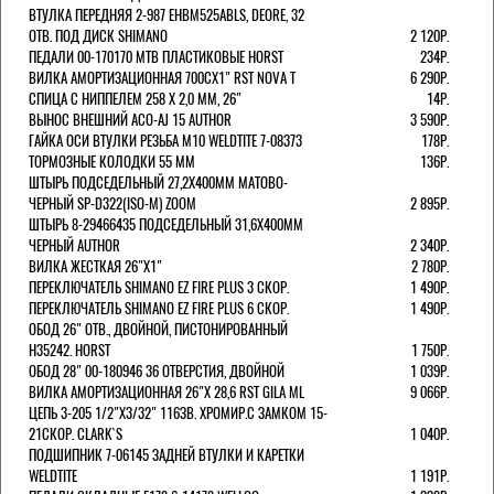
ВТУЛКА ПЕРЕДНЯЯ 2-987 EHBM525ABLS, DEORE, 32
ОТВ. ПОД ДИСК SHIMANO
2 120Р.
ПЕДАЛИ 00-170170 МТВ ПЛАСТИКОВЫЕ HORST
234Р.
ВИЛКА АМОРТИЗАЦИОННАЯ 700СХ1" RST NOVA T
6 290Р.
СПИЦА С НИППЕЛЕМ 258 Х 2,0 ММ, 26"
14Р.
ВЫНОС ВНЕШНИЙ ACO-AJ 15 AUTHOR
3 590Р.
ГАЙКА ОСИ ВТУЛКИ РЕЗЬБА М10 WELDTITE 7-08373
178Р.
ТОРМОЗНЫЕ КОЛОДКИ 55 ММ
136Р.
ШТЫРЬ ПОДСЕДЕЛЬНЫЙ 27,2Х400ММ МАТОВО-
ЧЕРНЫЙ SP-D322(ISO-M) ZOOM
2 895Р.
ШТЫРЬ 8-29466435 ПОДСЕДЕЛЬНЫЙ 31,6X400ММ
ЧЕРНЫЙ AUTHOR
2 340Р.
ВИЛКА ЖЕСТКАЯ 26"Х1"
2 780Р.
ПЕРЕКЛЮЧАТЕЛЬ SHIMANO EZ FIRE PLUS 3 СКОР.
1 490Р.
ПЕРЕКЛЮЧАТЕЛЬ SHIMANO EZ FIRE PLUS 6 СКОР.
1 490Р.
ОБОД 26" ОТВ., ДВОЙНОЙ, ПИСТОНИРОВАННЫЙ
H35242. HORST
1 750Р.
ОБОД 28" 00-180946 36 ОТВЕРСТИЯ, ДВОЙНОЙ
1 039Р.
ВИЛКА АМОРТИЗАЦИОННАЯ 26"Х 28,6 RST GILA ML
9 066Р.
ЦЕПЬ 3-205 1/2"X3/32" 116ЗВ. ХРОМИР.С ЗАМКОМ 15-
21СКОР. CLARK`S
1 040Р.
ПОДШИПНИК 7-06145 ЗАДНЕЙ ВТУЛКИ И КАРЕТКИ
WELDTITE
1 191Р.