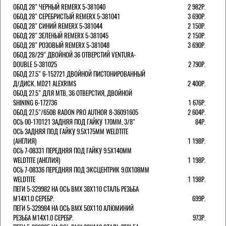
ОБОД 28" ЧЕРНЫЙ REMERX 5-381040
2 982Р.
ОБОД 28" СЕРЕБРИСТЫЙ REMERX 5-381041
3 690Р.
ОБОД 28" СИНИЙ REMERX 5-381044
2 150Р.
ОБОД 28" ЗЕЛЕНЫЙ REMERX 5-381045
2 150Р.
ОБОД 28" РОЗОВЫЙ REMERX 5-381048
3 690Р.
ОБОД 28/29" ДВОЙНОЙ 36 ОТВЕРСТИЙ VENTURA-
DOUBLE 5-381025
2 790Р.
ОБОД 27.5" 6-152721 ДВОЙНОЙ ПИСТОНИРОВАННЫЙ
Д/ДИСК. MD21 ALEXRIMS
2 400Р.
ОБОД 27.5" ДЛЯ MTB, 36 ОТВЕРСТИЯ, ДВОЙНОЙ
SHINING 6-172736
1 676Р.
ОБОД 27,5"/650B RADON PRO AUTHOR 8-36091605
2 604Р.
ОСЬ 00-170121 ЗАДНЯЯ ПОД ГАЙКУ 170MM, 3/8"
84Р.
ОСЬ ЗАДНЯЯ ПОД ГАЙКУ 9.5Х175ММ WELDTITE
(АНГЛИЯ)
1 198Р.
ОСЬ 7-08331 ПЕРЕДНЯЯ ПОД ГАЙКУ 9.5Х140ММ
WELDTITE (АНГЛИЯ)
1 198Р.
ОСЬ 7-08336 ПЕРЕДНЯЯ ПОД ЭКСЦЕНТРИК 9.0Х108ММ
WELDTITE
1 198Р.
ПЕГИ 5-329982 НА ОСЬ BMX 38Х110 СТАЛЬ РЕЗЬБА
М14Х1.0 СЕРЕБР.
699Р.
ПЕГИ 5-329984 НА ОСЬ BMX 50Х110 АЛЮМИНИЙ
РЕЗЬБА М14Х1.0 СЕРЕБР.
973Р.