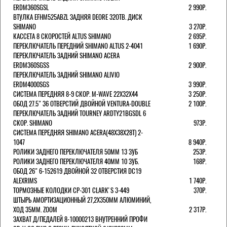
ERDM360SGSL
2 990Р.
ВТУЛКА EFHM525ABZL ЗАДНЯЯ DEORE 32ОТВ. ДИСК
SHIMANO
3 270Р.
КАССЕТА 8 СКОРОСТЕЙ ALTUS SHIMANO
2 695Р.
ПЕРЕКЛЮЧАТЕЛЬ ПЕРЕДНИЙ SHIMANO ALTUS 2-4041
1 690Р.
ПЕРЕКЛЮЧАТЕЛЬ ЗАДНИЙ SHIMANO ACERA
ERDM360SGSS
2 900Р.
ПЕРЕКЛЮЧАТЕЛЬ ЗАДНИЙ SHIMANO ALIVIO
ERDM4000SGS
3 990Р.
СИСТЕМА ПЕРЕДНЯЯ 8-9 СКОР. M-WAVE 22Х32Х44
3 250Р.
ОБОД 27.5" 36 ОТВЕРСТИЙ ДВОЙНОЙ VENTURA-DOUBLE
2 100Р.
ПЕРЕКЛЮЧАТЕЛЬ ЗАДНИЙ TOURNEY ARDTY21BGSDL 6
СКОР. SHIMANO
973Р.
СИСТЕМА ПЕРЕДНЯЯ SHIMANO ACERA(48Х38Х28Т) 2-
1047
8 940Р.
РОЛИКИ ЗАДНЕГО ПЕРЕКЛЮЧАТЕЛЯ 50ММ 13 ЗУБ
253Р.
РОЛИКИ ЗАДНЕГО ПЕРЕКЛЮЧАТЕЛЯ 40ММ 10 ЗУБ.
168Р.
ОБОД 26" 6-152619 ДВОЙНОЙ 32 ОТВЕРСТИЯ DC19
ALEXRIMS
1 740Р.
ТОРМОЗНЫЕ КОЛОДКИ CP-301 CLARK'S 3-449
370Р.
ШТЫРЬ АМОРТИЗАЦИОННЫЙ 27,2Х350ММ АЛЮМИНИЙ,
ХОД 35ММ. ZOOM
2 317Р.
ЗАХВАТ Д/ПЕДАЛЕЙ 8-10000213 ВНУТРЕННИЙ ПРОФИ