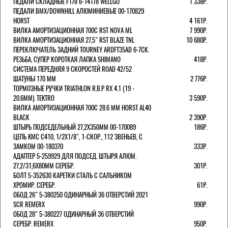
ПЕДАЛИ СКЛАДНЫЕ F178 6-14178 WELLGO
1 338Р.
ПЕДАЛИ BMX/DOWNHILL АЛЮМИНИЕВЫЕ 00-170829
HORST
4 161Р.
ВИЛКА АМОРТИЗАЦИОННАЯ 700С RST NOVA ML
7 990Р.
ВИЛКА АМОРТИЗАЦИОННАЯ 27,5" RST BLAZE TNL
10 680Р.
ПЕРЕКЛЮЧАТЕЛЬ ЗАДНИЙ TOURNEY ARDFT35AD 6-7СК.
РЕЗЬБА, СУПЕР КОРОТКАЯ ЛАПКА SHIMANO
418Р.
СИСТЕМА ПЕРЕДНЯЯ 9 СКОРОСТЕЙ ROAD 42/52
ШАТУНЫ 170 ММ
2 776Р.
ТОРМОЗНЫЕ РУЧКИ TRIATHLON R.B.P RX 4.1 (19 -
20.6ММ). TEKTRO
3 590Р.
ВИЛКА АМОРТИЗАЦИОННАЯ 700C 28.6 ММ HORST AL40
BLACK
2 390Р.
ШТЫРЬ ПОДСЕДЕЛЬНЫЙ 27,2Х350ММ 00-170089
186Р.
ЦЕПЬ KMC C410, 1/2Х1/8", 1-СКОР., 112 ЗВЕНЬЕВ, С
ЗАМКОМ 00-180370
333Р.
АДАПТЕР 5-259929 ДЛЯ ПОДСЕД. ШТЫРЯ АЛЮМ.
27,2/31,6Х80ММ СЕРЕБР.
301Р.
БОЛТ 5-352630 КАРЕТКИ СТАЛЬ С САЛЬНИКОМ
ХРОМИР. СЕРЕБР.
61Р.
ОБОД 26" 5-380250 ОДИНАРНЫЙ 36 ОТВЕРСТИЙ 2021
SCR REMERX
990Р.
ОБОД 28" 5-380227 ОДИНАРНЫЙ 36 ОТВЕРСТИЙ
СЕРЕБР. REMERX
950Р.