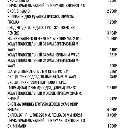
СКОР.SHIMANO
1 390Р.
ПЕРЕКЛЮЧАТЕЛЬ ЗАДНИЙ TOURNEY ERDTX800SGSL 7-8
СКОР. SHIMANO
2 250Р.
КОЛПАЧОК ДЛЯ РУБАШКИ ТРОСИКА ТОРМОЗА
PROMAX
1 290Р.
ОБОД 26" ДВ. ДЛЯ ДИСК. ПИСТ. 32 ОТВЕРСТИЯ
REMERX
3 194Р.
РОЛИКИ ЗАДНЕГО ПЕРЕКЛЮЧАТЕЛЯ SHIMANO 2-946
1 090Р.
ХОМУТ ПОДСЕДЕЛЬНЫЙ 31,8ММ СЕРЕБРИСТЫЙ M-
WAVE
410Р.
ХОМУТ ПОДСЕДЕЛЬНЫЙ 34,9ММ ЧЕРНЫЙ M-WAVE
351Р.
ХОМУТ ПОДСЕДЕЛЬНЫЙ 34,9ММ СЕРЕБРИСТЫЙ M-
WAVE
390Р.
ШАТУН ЛЕВЫЙ AL-3 175 ММ СЕРЕБРИСТЫЙ
786Р.
ЭКСЦЕНТРИК ПОДСЕДЕЛЬНЫЙ 34,9ММ. M-WAVE
374Р.
ЭКСЦЕНТРИКИ "СЕКРЕТКИ"+КЛЮЧ ПЕРЕД.
(100ММ)+ЗАД.(135ММ)+ПОДСЕД.(30ММ).TRANZX
1 816Р.
ХОМУТ ПОДСЕДЕЛЬНЫЙ С ЭКСЦЕНТРИКОМ 28,6ММ,
ЧЕРНЫЙ
212Р.
СИСТЕМА TOURNEY EFCTY5012E60XLB 2X7/8 СКОР.
SHIMANO
4 020Р.
ВИЛКА 26" 1'' ШТОК 220 ММ, РЕЗЬБА 50 ММ HORST
3 490Р.
ПЕРЕКЛЮЧАТЕЛЬ ЗАДНИЙ TOURNEY ARDTX800SGSL 7-8
СК. SHIMANO
1 780Р.