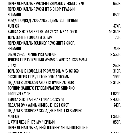
ПЕРЕКЛЮЧАТЕЛЬ REVOSHIFT SHIMANO ЛЕВЫЙ 2-970
650Р.
ПЕРЕКЛЮЧАТЕЛЬ REVOSHIFT 6 СКОР. ПРАВЫЙ.
SHIMANO
650Р.
ХОМУТ ПОДСЕД. ACO-A205 31,8ММ 25Г ЧЕРНЫЙ
AUTHOR
474Р.
ВИЛКА ЖЕСТКАЯ RST RF-M6 26"Х1 1/8" 1-0500
16 340Р.
ТОРМОЗНЫЕ КОЛОДКИ 60 ММ
70Р.
ПЕРЕКЛЮЧАТЕЛЬ TOURNEY REVOSHIFT 7 СКОР.
SHIMANO
745Р.
ОБОД 28-29" XENON PRO AUTHOR
2 550Р.
ТРОСИК ПЕРЕКЛЮЧЕНИЯ W5056 CLARK'S 1.1Х2275ММ
3-173
250Р.
ТОРМОЗНЫЕ КОЛОДКИ PROMAX 70ММ 5-361768
313Р.
ЭКСЦЕНТРИК ПЕРЕДНЕГО КОЛЕСА 100 ММ
199Р.
ПЕДАЛИ 8-34200030 APD-F13-NYLON AUTHOR
2 310Р.
РОЛИКИ ЗАДНЕГО ПЕРЕКЛЮЧАТЕЛЯ SHIMANO
DEORE/SLX/105
1 920Р.
ВИЛКА ЖЕСТКАЯ 26"Х1 1/8" 5-392778
2 490Р.
ПЕДАЛИ BMX АЛЮМИНИЕВЫЕ H32 HORST
747Р.
ПЕДАЛИ 8-34399092 СКЛАДНЫЕ APD-113 SIMPLEX
AUTHOR
1 980Р.
ШАТУН ЛЕВЫЙ 175 ММ ЧЕРНЫЙ
859Р.
ПЕРЕКЛЮЧАТЕЛЬ ЗАДНИЙ TOURNEY ARDTZ500GSD GS 6