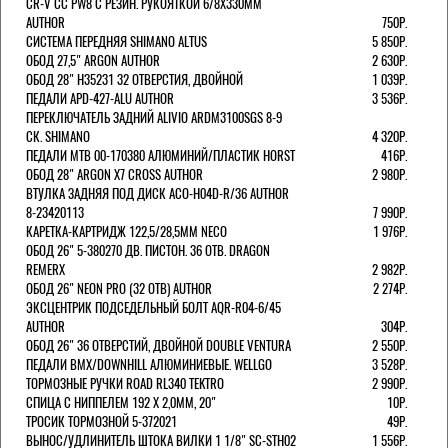
CR-V CC PW8 С РЕЗИН. РУКОЯТКОЙ 6/8X330ММ
AUTHOR
750Р.
СИСТЕМА ПЕРЕДНЯЯ SHIMANO ALTUS
5 850Р.
ОБОД 27,5" ARGON AUTHOR
2 630Р.
ОБОД 28" H35231 32 ОТВЕРСТИЯ, ДВОЙНОЙ
1 039Р.
ПЕДАЛИ APD-427-ALU AUTHOR
3 536Р.
ПЕРЕКЛЮЧАТЕЛЬ ЗАДНИЙ ALIVIO ARDM3100SGS 8-9
СК. SHIMANO
4 320Р.
ПЕДАЛИ MTB 00-170380 АЛЮМИНИЙ/ПЛАСТИК HORST
416Р.
ОБОД 28" ARGON X7 CROSS AUTHOR
2 980Р.
ВТУЛКА ЗАДНЯЯ ПОД ДИСК ACO-H04D-R/36 AUTHOR
8-23420113
7 990Р.
КАРЕТКА-КАРТРИДЖ 122,5/28,5ММ NECO
1 976Р.
ОБОД 26" 5-380270 ДВ. ПИСТОН. 36 ОТВ. DRAGON
REMERX
2 982Р.
ОБОД 26" NEON PRO (32 ОТВ) AUTHOR
2 274Р.
ЭКСЦЕНТРИК ПОДСЕДЕЛЬНЫЙ БОЛТ AQR-R04-6/45
AUTHOR
304Р.
ОБОД 26" 36 ОТВЕРСТИЙ, ДВОЙНОЙ DOUBLE VENTURA
2 550Р.
ПЕДАЛИ BMX/DOWNHILL АЛЮМИНИЕВЫЕ. WELLGO
3 528Р.
ТОРМОЗНЫЕ РУЧКИ ROAD RL340 TEKTRO
2 990Р.
СПИЦА С НИППЕЛЕМ 192 Х 2,0ММ, 20"
10Р.
ТРОСИК ТОРМОЗНОЙ 5-372021
49Р.
ВЫНОС/УДЛИНИТЕЛЬ ШТОКА ВИЛКИ 1 1/8" SC-STH02
1 556Р.