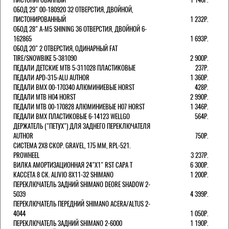
ОБОД 29" 00-180920 32 ОТВЕРСТИЯ, ДВОЙНОЙ,
ПИСТОНИРОВАННЫЙ
1 232Р.
ОБОД 28" A-M5 SHINING 36 ОТВЕРСТИЯ, ДВОЙНОЙ 6-
162865
1 693Р.
ОБОД 20" 2 ОТВЕРСТИЯ, ОДИНАРНЫЙ FAT
TIRE/SNOWBIKE 5-381090
2 900Р.
ПЕДАЛИ ДЕТСКИЕ MTB 5-311028 ПЛАСТИКОВЫЕ
237Р.
ПЕДАЛИ APD-315-ALU AUTHOR
1 360Р.
ПЕДАЛИ BMX 00-170340 АЛЮМИНИЕВЫЕ HORST
428Р.
ПЕДАЛИ MTB H04 HORST
2 990Р.
ПЕДАЛИ MTB 00-170828 АЛЮМИНИЕВЫЕ H07 HORST
1 346Р.
ПЕДАЛИ BMX ПЛАСТИКОВЫЕ 6-14123 WELLGO
564Р.
ДЕРЖАТЕЛЬ ("ПЕТУХ") ДЛЯ ЗАДНЕГО ПЕРЕКЛЮЧАТЕЛЯ
AUTHOR
750Р.
СИСТЕМА 2Х8 СКОР. GRAVEL, 175 ММ, RPL-521.
PROWHEEL
3 237Р.
ВИЛКА АМОРТИЗАЦИОННАЯ 24"Х1" RST CAPA Т
6 300Р.
КАССЕТА 8 СК. ALIVIO 8Х11-32 SHIMANO
1 200Р.
ПЕРЕКЛЮЧАТЕЛЬ ЗАДНИЙ SHIMANO DEORE SHADOW 2-
5039
4 399Р.
ПЕРЕКЛЮЧАТЕЛЬ ПЕРЕДНИЙ SHIMANO ACERA/ALTUS 2-
4044
1 050Р.
ПЕРЕКЛЮЧАТЕЛЬ ЗАДНИЙ SHIMANO 2-6000
1 190Р.