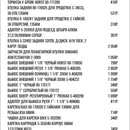
ТОРМОЗА V-БРЕЙК HORST 00-171200
416Р.
ВТУЛКА ЗАДНЯЯ 00-170025 ДЛЯ ТРЕЩОТКИ, С ЭКСЦ,
36 ОТВ,135ММ
531Р.
ВТУЛКА 6-160241 ЗАДНЯЯ ДЛЯ ТРЕЩЕТКИ, С ГАЙКОЙ,
36 ОТВЕРСТИЙ, 135ММ
310Р.
АДАПТЕР 5-259959 ДЛЯ ПОДСЕД. ШТЫРЯ АЛЮМ.
27,2/30,9Х80ММ СЕРЕБР.
301Р.
ВТУЛКА 5-32492 ЗАДНЯЯ 32ОТВ. Д/ДИСК. 8/9/10СК. 2
КАРТР. ПОДШ.
2 954Р.
ЗАПЧАСТИ ДЛЯ ПЛАНЕТАРНОЙ ВТУЛКИ SHIMANO
ASM7C25N010H 2-3009
1 050Р.
ВЫНОС ВНЕШНИЙ 1 1/8" ЧЕРНЫЙ HORST 00-170850
790Р.
ВЫНОС ВНЕШНИЙ РЕГУЛ. 1 1/8" PROMAX 5-400305
2 803Р.
ВЫНОС ВНЕШНИЙ DOWNHILL 1 1/8" ZOOM 5-404209
1 999Р.
ВЫНОС ВНЕШНИЙ 1 1/8" ЧЕРНЫЙ ZOOM 5-404237
1 154Р.
ВЫНОС 1" ЧЕРНЫЙ 00-170171
348Р.
ВЫНОС 1" СЕРЕБРИСТЫЙ 00-170172
550Р.
ВЫНОС ВНУТР. РЕГУЛИРУЕМЫЙ 1" PROMAX 5-400298
1 690Р.
АДАПТЕР ДЛЯ ВЫНОСА РУЛЯ 1" - 1 1/8" 5-404085
411Р.
КАРЕТКА/ВАЛ 00-170026 С ГАЙКАМИ 130ММ ДЛЯ
РЕЗЬБЫ BSA 68ММ
114Р.
ЧАШКИ ДЛЯ КАРЕТКИ BMX 5-359396
346Р.
КАРЕТКА-КАРТРИДЖ 5-359340 КОРПУС 68ММ
113/22ММ NECO
745Р.