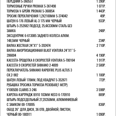
ПЕРЕДНИЙ 5-360551
1 390Р.
ТОРМОЗНЫЕ РУЧКИ PROMAX 5-361498
1 071Р.
ТОРМОЗА V-БРЕЙК PROMAX 5-360854
1 443Р.
ТРОСИК ПЕРЕКЛЮЧЕНИЯ 1,2Х2100ММ 5-374042
49Р.
ШАТУН 6-176 ЛЕВЫЙ AL-3 175 ММ ЧЕРНЫЙ
933Р.
ШТЫРЬ 5-252682 ПОДСЕД. 25,4Х330ММ СТАЛЬ БЕЗ
ЗАМКА
248Р.
ЭКСЦЕНТРИК 6-613085 ЗАДНЕГО КОЛЕСА АЛЮМ.
148,5ММ ЧЕРНЫЙ
234Р.
ВИЛКА ЖЕСТКАЯ 24"Х1" 5-392474
2 710Р.
ВИЛКА АМОРТИЗАЦИОННАЯ BLAST VENTURA 24"Х1" 5-
396004
4 190Р.
КАССЕТА-ТРЕЩОТКА 8 СКОРОСТЕЙ VENTURA 5-700164
1 917Р.
КАССЕТА 9 СКОРОСТЕЙ SHIMANO 2-4009
2 500Р.
ПЕРЕКЛЮЧАТЕЛЬ SHIMANO RAPIDFIRE PLUS ALTUS 3
СК.2-982
1 100Р.
ШАТУН ЛЕВЫЙ 170ММ, ПОД КВАДРАТ 5-352671
772Р.
РУБАШКА ТРОСИКА ТОРМОЗА РОЗОВАЯ(1 МЕТР)
Y1005DB CLARKS 3-246
3 598Р.
КАРЕТКА-КАРТРИДЖ B910 103ММ NECO 6-170910
889Р.
ШТЫРЬ ПОДСЕДЕЛЬНЫЙ 27,2Х350ММ, АЛЮМИНИЕВЫЙ
С ЗАМКОМ 00-170095
836Р.
ОБОД 26" ДЛЯ ДИСК, 36 ОТВ, ДВОЙНОЙ, ПИСТОН,
ЧЕРНЫЙ 00-180911
1 090Р.