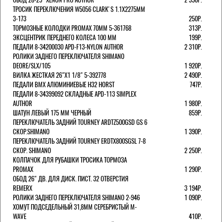
ТРОСИК ПЕРЕКЛЮЧЕНИЯ W5056 CLARK'S 1.1Х2275ММ
3-173
250Р.
ТОРМОЗНЫЕ КОЛОДКИ PROMAX 70ММ 5-361768
313Р.
ЭКСЦЕНТРИК ПЕРЕДНЕГО КОЛЕСА 100 ММ
199Р.
ПЕДАЛИ 8-34200030 APD-F13-NYLON AUTHOR
2 310Р.
РОЛИКИ ЗАДНЕГО ПЕРЕКЛЮЧАТЕЛЯ SHIMANO
DEORE/SLX/105
1 920Р.
ВИЛКА ЖЕСТКАЯ 26"Х1 1/8" 5-392778
2 490Р.
ПЕДАЛИ BMX АЛЮМИНИЕВЫЕ H32 HORST
747Р.
ПЕДАЛИ 8-34399092 СКЛАДНЫЕ APD-113 SIMPLEX
AUTHOR
1 980Р.
ШАТУН ЛЕВЫЙ 175 ММ ЧЕРНЫЙ
859Р.
ПЕРЕКЛЮЧАТЕЛЬ ЗАДНИЙ TOURNEY ARDTZ500GSD GS 6
СКОР.SHIMANO
1 390Р.
ПЕРЕКЛЮЧАТЕЛЬ ЗАДНИЙ TOURNEY ERDTX800SGSL 7-8
СКОР. SHIMANO
2 250Р.
КОЛПАЧОК ДЛЯ РУБАШКИ ТРОСИКА ТОРМОЗА
PROMAX
1 290Р.
ОБОД 26" ДВ. ДЛЯ ДИСК. ПИСТ. 32 ОТВЕРСТИЯ
REMERX
3 194Р.
РОЛИКИ ЗАДНЕГО ПЕРЕКЛЮЧАТЕЛЯ SHIMANO 2-946
1 090Р.
ХОМУТ ПОДСЕДЕЛЬНЫЙ 31,8ММ СЕРЕБРИСТЫЙ M-
WAVE
410Р.