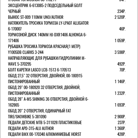
ЭКСЦЕНТРИК 6-613085-2 ПОДСЕДЕЛЬНЫЙ БОЛТ
ЧЕРНЫЙ
234Р.
ВЫНОС ST-009 110ММ UNO/AUTHOR
2 520Р.
НАТЯЖИТЕЛЬ ТРОСИКА ТОРМОЗА LY-LPA07 ALLIGATOR
6-170007
46Р.
ТОРМОЗНОЙ ДИСК 140ММ HJ-DXR1406 ALHONGA 6-
171406
1 059Р.
РУБАШКА ТРОСИКА ТОРМОЗА КРАСНАЯ(1 МЕТР)
Y1005DB CLARKS 3-244
3 598Р.
НАПРАВЛЯЮЩИЕ ДЛЯ РУБАШКИ/ГИДРОЛИНИИ M-
WAVE 5-370295
492Р.
БОЛТ КАРЕТКИ LASCO LCB-1513 6-170513
70Р.
ОБОД 27,5" 32 ОТВЕРСТИЯ, ДВОЙНОЙ, 00-180915
ПИСТОНИРОВАННЫЙ
1 146Р.
ОБОД 29" 00-180920 32 ОТВЕРСТИЯ, ДВОЙНОЙ,
ПИСТОНИРОВАННЫЙ
1 232Р.
ОБОД 28" A-M5 SHINING 36 ОТВЕРСТИЯ, ДВОЙНОЙ 6-
162865
1 693Р.
ОБОД 20" 2 ОТВЕРСТИЯ, ОДИНАРНЫЙ FAT
TIRE/SNOWBIKE 5-381090
2 900Р.
ПЕДАЛИ ДЕТСКИЕ MTB 5-311028 ПЛАСТИКОВЫЕ
237Р.
ПЕДАЛИ APD-315-ALU AUTHOR
1 360Р.
ПЕДАЛИ BMX 00-170340 АЛЮМИНИЕВЫЕ HORST
428Р.