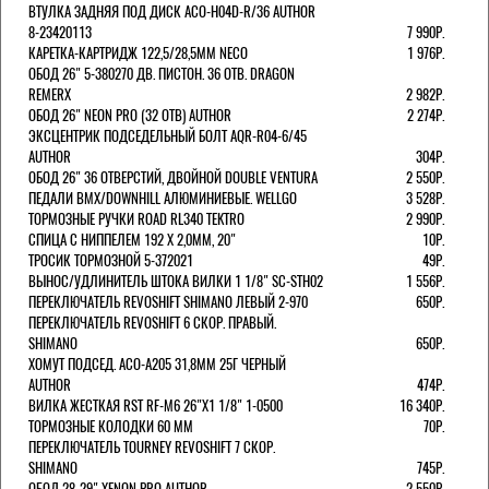
ВТУЛКА ЗАДНЯЯ ПОД ДИСК ACO-H04D-R/36 AUTHOR
8-23420113
7 990Р.
КАРЕТКА-КАРТРИДЖ 122,5/28,5ММ NECO
1 976Р.
ОБОД 26" 5-380270 ДВ. ПИСТОН. 36 ОТВ. DRAGON
REMERX
2 982Р.
ОБОД 26" NEON PRO (32 ОТВ) AUTHOR
2 274Р.
ЭКСЦЕНТРИК ПОДСЕДЕЛЬНЫЙ БОЛТ AQR-R04-6/45
AUTHOR
304Р.
ОБОД 26" 36 ОТВЕРСТИЙ, ДВОЙНОЙ DOUBLE VENTURA
2 550Р.
ПЕДАЛИ BMX/DOWNHILL АЛЮМИНИЕВЫЕ. WELLGO
3 528Р.
ТОРМОЗНЫЕ РУЧКИ ROAD RL340 TEKTRO
2 990Р.
СПИЦА С НИППЕЛЕМ 192 Х 2,0ММ, 20"
10Р.
ТРОСИК ТОРМОЗНОЙ 5-372021
49Р.
ВЫНОС/УДЛИНИТЕЛЬ ШТОКА ВИЛКИ 1 1/8" SC-STH02
1 556Р.
ПЕРЕКЛЮЧАТЕЛЬ REVOSHIFT SHIMANO ЛЕВЫЙ 2-970
650Р.
ПЕРЕКЛЮЧАТЕЛЬ REVOSHIFT 6 СКОР. ПРАВЫЙ.
SHIMANO
650Р.
ХОМУТ ПОДСЕД. ACO-A205 31,8ММ 25Г ЧЕРНЫЙ
AUTHOR
474Р.
ВИЛКА ЖЕСТКАЯ RST RF-M6 26"Х1 1/8" 1-0500
16 340Р.
ТОРМОЗНЫЕ КОЛОДКИ 60 ММ
70Р.
ПЕРЕКЛЮЧАТЕЛЬ TOURNEY REVOSHIFT 7 СКОР.
SHIMANO
745Р.
ОБОД 28-29" XENON PRO AUTHOR
2 550Р.