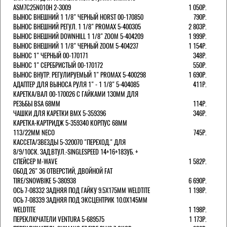
ASM7C25N010H 2-3009
1 050Р.
ВЫНОС ВНЕШНИЙ 1 1/8" ЧЕРНЫЙ HORST 00-170850
790Р.
ВЫНОС ВНЕШНИЙ РЕГУЛ. 1 1/8" PROMAX 5-400305
2 803Р.
ВЫНОС ВНЕШНИЙ DOWNHILL 1 1/8" ZOOM 5-404209
1 999Р.
ВЫНОС ВНЕШНИЙ 1 1/8" ЧЕРНЫЙ ZOOM 5-404237
1 154Р.
ВЫНОС 1" ЧЕРНЫЙ 00-170171
348Р.
ВЫНОС 1" СЕРЕБРИСТЫЙ 00-170172
550Р.
ВЫНОС ВНУТР. РЕГУЛИРУЕМЫЙ 1" PROMAX 5-400298
1 690Р.
АДАПТЕР ДЛЯ ВЫНОСА РУЛЯ 1" - 1 1/8" 5-404085
411Р.
КАРЕТКА/ВАЛ 00-170026 С ГАЙКАМИ 130ММ ДЛЯ
РЕЗЬБЫ BSA 68ММ
114Р.
ЧАШКИ ДЛЯ КАРЕТКИ BMX 5-359396
346Р.
КАРЕТКА-КАРТРИДЖ 5-359340 КОРПУС 68ММ
113/22ММ NECO
745Р.
КАССЕТА/ЗВЕЗДЫ 5-320070 "ПЕРЕХОД." ДЛЯ
8/9/10СК. ЗАД.ВТУЛ.-SINGLESPEED 14+16+18ЗУБ. +
СПЕЙСЕР M-WAVE
1 582Р.
ОБОД 26" 36 ОТВЕРСТИЙ, ДВОЙНОЙ FAT
TIRE/SNOWBIKE 5-380938
6 690Р.
ОСЬ 7-08332 ЗАДНЯЯ ПОД ГАЙКУ 9.5Х175ММ WELDTITE
1 198Р.
ОСЬ 7-08339 ЗАДНЯЯ ПОД ЭКСЦЕНТРИК 10.0Х145ММ
WELDTITE
1 198Р.
ПЕРЕКЛЮЧАТЕЛИ VENTURA 5-689575
1 173Р.