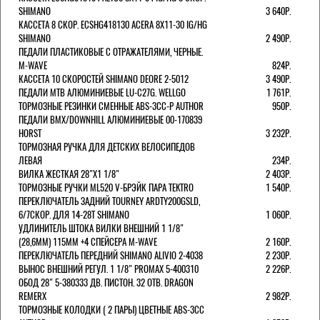
SHIMANO
3 640Р.
КАССЕТА 8 СКОР. ECSHG418130 ACERA 8Х11-30 IG/HG
SHIMANO
2 490Р.
ПЕДАЛИ ПЛАСТИКОВЫЕ С ОТРАЖАТЕЛЯМИ, ЧЕРНЫЕ.
M-WAVE
824Р.
КАССЕТА 10 СКОРОСТЕЙ SHIMANO DEORE 2-5012
3 490Р.
ПЕДАЛИ MTB АЛЮМИНИЕВЫЕ LU-C27G. WELLGO
1 761Р.
ТОРМОЗНЫЕ РЕЗИНКИ СМЕННЫЕ ABS-3CC-P AUTHOR
950Р.
ПЕДАЛИ BMX/DOWNHILL АЛЮМИНИЕВЫЕ 00-170839
HORST
3 232Р.
ТОРМОЗНАЯ РУЧКА ДЛЯ ДЕТСКИХ ВЕЛОСИПЕДОВ
ЛЕВАЯ
234Р.
ВИЛКА ЖЕСТКАЯ 28"Х1 1/8"
2 403Р.
ТОРМОЗНЫЕ РУЧКИ ML520 V-БРЭЙК ПАРА TEKTRO
1 540Р.
ПЕРЕКЛЮЧАТЕЛЬ ЗАДНИЙ TOURNEY ARDTY200GSLD,
6/7СКОР. ДЛЯ 14-28T SHIMANO
1 060Р.
УДЛИНИТЕЛЬ ШТОКА ВИЛКИ ВНЕШНИЙ 1 1/8"
(28,6ММ) 115ММ +4 СПЕЙСЕРА M-WAVE
2 160Р.
ПЕРЕКЛЮЧАТЕЛЬ ПЕРЕДНИЙ SHIMANO ALIVIO 2-4038
2 230Р.
ВЫНОС ВНЕШНИЙ РЕГУЛ. 1 1/8" PROMAX 5-400310
2 226Р.
ОБОД 28" 5-380333 ДВ. ПИСТОН. 32 ОТВ. DRAGON
REMERX
2 982Р.
ТОРМОЗНЫЕ КОЛОДКИ ( 2 ПАРЫ) ЦВЕТНЫЕ ABS-3CC