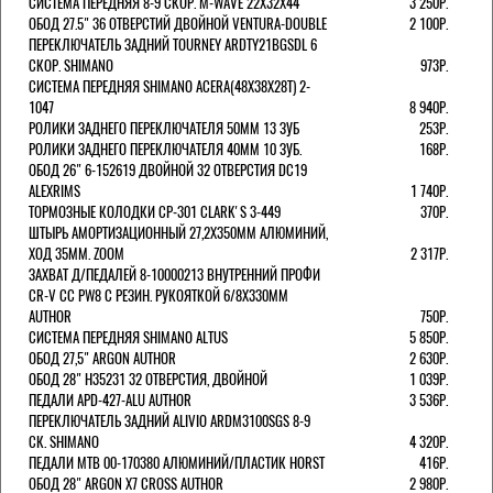
СИСТЕМА ПЕРЕДНЯЯ 8-9 СКОР. M-WAVE 22Х32Х44
3 250Р.
ОБОД 27.5" 36 ОТВЕРСТИЙ ДВОЙНОЙ VENTURA-DOUBLE
2 100Р.
ПЕРЕКЛЮЧАТЕЛЬ ЗАДНИЙ TOURNEY ARDTY21BGSDL 6
СКОР. SHIMANO
973Р.
СИСТЕМА ПЕРЕДНЯЯ SHIMANO ACERA(48Х38Х28Т) 2-
1047
8 940Р.
РОЛИКИ ЗАДНЕГО ПЕРЕКЛЮЧАТЕЛЯ 50ММ 13 ЗУБ
253Р.
РОЛИКИ ЗАДНЕГО ПЕРЕКЛЮЧАТЕЛЯ 40ММ 10 ЗУБ.
168Р.
ОБОД 26" 6-152619 ДВОЙНОЙ 32 ОТВЕРСТИЯ DC19
ALEXRIMS
1 740Р.
ТОРМОЗНЫЕ КОЛОДКИ CP-301 CLARK'S 3-449
370Р.
ШТЫРЬ АМОРТИЗАЦИОННЫЙ 27,2Х350ММ АЛЮМИНИЙ,
ХОД 35ММ. ZOOM
2 317Р.
ЗАХВАТ Д/ПЕДАЛЕЙ 8-10000213 ВНУТРЕННИЙ ПРОФИ
CR-V CC PW8 С РЕЗИН. РУКОЯТКОЙ 6/8X330ММ
AUTHOR
750Р.
СИСТЕМА ПЕРЕДНЯЯ SHIMANO ALTUS
5 850Р.
ОБОД 27,5" ARGON AUTHOR
2 630Р.
ОБОД 28" H35231 32 ОТВЕРСТИЯ, ДВОЙНОЙ
1 039Р.
ПЕДАЛИ APD-427-ALU AUTHOR
3 536Р.
ПЕРЕКЛЮЧАТЕЛЬ ЗАДНИЙ ALIVIO ARDM3100SGS 8-9
СК. SHIMANO
4 320Р.
ПЕДАЛИ MTB 00-170380 АЛЮМИНИЙ/ПЛАСТИК HORST
416Р.
ОБОД 28" ARGON X7 CROSS AUTHOR
2 980Р.