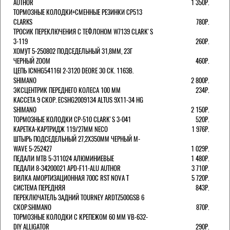
AUTHOR
1 350Р.
ТОРМОЗНЫЕ КОЛОДКИ+СМЕННЫЕ РЕЗИНКИ CP513
CLARKS
780Р.
ТРОСИК ПЕРЕКЛЮЧЕНИЯ С ТЕФЛОНОМ W7139 СLARK'S
3-119
260Р.
ХОМУТ 5-250802 ПОДСЕДЕЛЬНЫЙ 31,8ММ, 23Г
ЧЕРНЫЙ ZOOM
460Р.
ЦЕПЬ ICNHG54116I 2-3120 DEORE 30 СК. 116ЗВ.
SHIMANO
2 800Р.
ЭКСЦЕНТРИК ПЕРЕДНЕГО КОЛЕСА 100 ММ
234Р.
КАССЕТА 9 СКОР. ECSHG2009134 ALTUS 9Х11-34 HG
SHIMANO
2 150Р.
ТОРМОЗНЫЕ КОЛОДКИ CP-510 CLARK'S 3-041
520Р.
КАРЕТКА-КАРТРИДЖ 119/27ММ NECO
1 976Р.
ШТЫРЬ ПОДСЕДЕЛЬНЫЙ 27,2Х350ММ ЧЕРНЫЙ M-
WAVE 5-252427
1 029Р.
ПЕДАЛИ MTB 5-311024 АЛЮМИНИЕВЫЕ
1 480Р.
ПЕДАЛИ 8-34200021 APD-F11-ALU AUTHOR
3 710Р.
ВИЛКА АМОРТИЗАЦИОННАЯ 700С RST NOVA T
5 720Р.
СИСТЕМА ПЕРЕДНЯЯ
843Р.
ПЕРЕКЛЮЧАТЕЛЬ ЗАДНИЙ TOURNEY ARDTZ500GSB 6
СКОР.SHIMANO
870Р.
ТОРМОЗНЫЕ КОЛОДКИ С КРЕПЕЖОМ 60 ММ VB-632-
DIY ALLIGATOR
290Р.