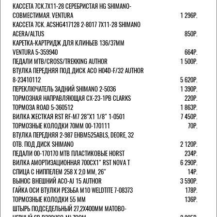
КАССЕТА 7СК.7Х11-28 СЕРЕБРИСТАЯ HG SHIMANO-
СОВМЕСТИМАЯ. VENTURA
1 296Р.
КАССЕТА 7СК. ACSHG417128 2-8017 7Х11-28 SHIMANO
ACERA/ALTUS
850Р.
КАРЕТКА-КАРТРИДЖ ДЛЯ КЛИНЬЕВ 136/37ММ
VENTURA 5-359940
664Р.
ПЕДАЛИ MTB/CROSS/TREKKING AUTHOR
1 500Р.
ВТУЛКА ПЕРЕДНЯЯ ПОД ДИСК ACO H04D-F/32 AUTHOR
8-23410112
5 620Р.
ПЕРЕКЛЮЧАТЕЛЬ ЗАДНИЙ SHIMANO 2-5036
1 390Р.
ТОРМОЗНАЯ НАПРАВЛЯЮЩАЯ CX-23-1PB CLARKS
220Р.
ТОРМОЗА ROAD 5-360512
1 863Р.
ВИЛКА ЖЕСТКАЯ RST RF-M7 28"Х1 1/8" 1-0501
7 450Р.
ТОРМОЗНЫЕ КОЛОДКИ 70ММ 00-170111
70Р.
ВТУЛКА ПЕРЕДНЯЯ 2-987 EHBM525ABLS, DEORE, 32
ОТВ. ПОД ДИСК SHIMANO
2 120Р.
ПЕДАЛИ 00-170170 МТВ ПЛАСТИКОВЫЕ HORST
234Р.
ВИЛКА АМОРТИЗАЦИОННАЯ 700СХ1" RST NOVA T
6 290Р.
СПИЦА С НИППЕЛЕМ 258 Х 2,0 ММ, 26"
14Р.
ВЫНОС ВНЕШНИЙ ACO-AJ 15 AUTHOR
3 590Р.
ГАЙКА ОСИ ВТУЛКИ РЕЗЬБА М10 WELDTITE 7-08373
178Р.
ТОРМОЗНЫЕ КОЛОДКИ 55 ММ
136Р.
ШТЫРЬ ПОДСЕДЕЛЬНЫЙ 27,2Х400ММ МАТОВО-