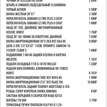
ЧЕРНЫЙ SP-D322(ISO-M) ZOOM
2 895Р.
ШТЫРЬ 8-29466435 ПОДСЕДЕЛЬНЫЙ 31,6X400ММ
ЧЕРНЫЙ AUTHOR
2 340Р.
ВИЛКА ЖЕСТКАЯ 26"Х1"
2 780Р.
ПЕРЕКЛЮЧАТЕЛЬ SHIMANO EZ FIRE PLUS 3 СКОР.
1 490Р.
ПЕРЕКЛЮЧАТЕЛЬ SHIMANO EZ FIRE PLUS 6 СКОР.
1 490Р.
ОБОД 26" ОТВ., ДВОЙНОЙ, ПИСТОНИРОВАННЫЙ
H35242. HORST
1 750Р.
ОБОД 28" 00-180946 36 ОТВЕРСТИЯ, ДВОЙНОЙ
1 039Р.
ВИЛКА АМОРТИЗАЦИОННАЯ 26"Х 28,6 RST GILA ML
9 066Р.
ЦЕПЬ 3-205 1/2"X3/32" 116ЗВ. ХРОМИР.С ЗАМКОМ 15-
21СКОР. CLARK`S
1 040Р.
ПОДШИПНИК 7-06145 ЗАДНЕЙ ВТУЛКИ И КАРЕТКИ
WELDTITE
1 191Р.
ПЕДАЛИ СКЛАДНЫЕ F178 6-14178 WELLGO
1 338Р.
ПЕДАЛИ BMX/DOWNHILL АЛЮМИНИЕВЫЕ 00-170829
HORST
4 161Р.
ВИЛКА АМОРТИЗАЦИОННАЯ 700С RST NOVA ML
7 990Р.
ВИЛКА АМОРТИЗАЦИОННАЯ 27,5" RST BLAZE TNL
10 680Р.
ПЕРЕКЛЮЧАТЕЛЬ ЗАДНИЙ TOURNEY ARDFT35AD 6-7СК.
РЕЗЬБА, СУПЕР КОРОТКАЯ ЛАПКА SHIMANO
418Р.
СИСТЕМА ПЕРЕДНЯЯ 9 СКОРОСТЕЙ ROAD 42/52
ШАТУНЫ 170 ММ
2 776Р.
ТОРМОЗНЫЕ РУЧКИ TRIATHLON R.B.P RX 4.1 (19 -