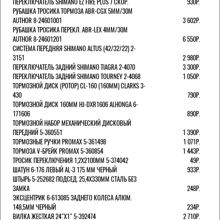
ПЕРЕКЛЮЧАТЕЛЬ SHIMANO EZ FIRE PLUS 7 СКОР.
930Р.
РУБАШКА ТРОСИКА ТОРМОЗА ABR-CGX 5MM/30M
AUTHOR 8-24601001
3 602Р.
РУБАШКА ТРОСИКА ПЕРЕКЛ. ABR-LEX 4MM/30M
AUTHOR 8-24601201
6 550Р.
СИСТЕМА ПЕРЕДНЯЯ SHIMANO ALTUS (42/32/22) 2-
3151
2 980Р.
ПЕРЕКЛЮЧАТЕЛЬ ЗАДНИЙ SHIMANO TIAGRA 2-4070
3 300Р.
ПЕРЕКЛЮЧАТЕЛЬ ЗАДНИЙ SHIMANO TOURNEY 2-4068
1 050Р.
ТОРМОЗНОЙ ДИСК (РОТОР) CL-160 (160ММ) CLARKS 3-
430
790Р.
ТОРМОЗНОЙ ДИСК 160ММ HJ-DXR1606 ALHONGA 6-
171606
890Р.
ТОРМОЗНОЙ НАБОР МЕХАНИЧЕСКИЙ ДИСКОВЫЙ
ПЕРЕДНИЙ 5-360551
1 390Р.
ТОРМОЗНЫЕ РУЧКИ PROMAX 5-361498
1 071Р.
ТОРМОЗА V-БРЕЙК PROMAX 5-360854
1 443Р.
ТРОСИК ПЕРЕКЛЮЧЕНИЯ 1,2Х2100ММ 5-374042
49Р.
ШАТУН 6-176 ЛЕВЫЙ AL-3 175 ММ ЧЕРНЫЙ
933Р.
ШТЫРЬ 5-252682 ПОДСЕД. 25,4Х330ММ СТАЛЬ БЕЗ
ЗАМКА
248Р.
ЭКСЦЕНТРИК 6-613085 ЗАДНЕГО КОЛЕСА АЛЮМ.
148,5ММ ЧЕРНЫЙ
234Р.
ВИЛКА ЖЕСТКАЯ 24"Х1" 5-392474
2 710Р.