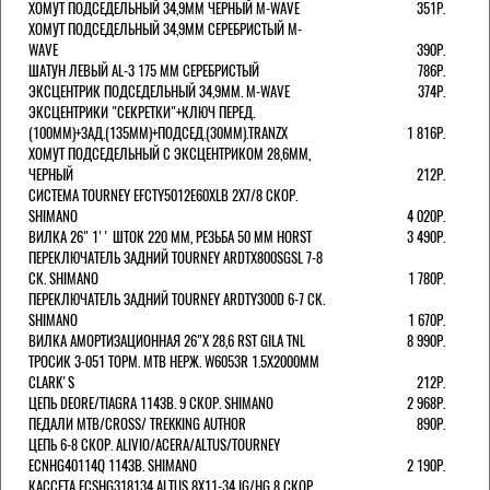
ХОМУТ ПОДСЕДЕЛЬНЫЙ 34,9ММ ЧЕРНЫЙ M-WAVE
351Р.
ХОМУТ ПОДСЕДЕЛЬНЫЙ 34,9ММ СЕРЕБРИСТЫЙ M-
WAVE
390Р.
ШАТУН ЛЕВЫЙ AL-3 175 ММ СЕРЕБРИСТЫЙ
786Р.
ЭКСЦЕНТРИК ПОДСЕДЕЛЬНЫЙ 34,9ММ. M-WAVE
374Р.
ЭКСЦЕНТРИКИ "СЕКРЕТКИ"+КЛЮЧ ПЕРЕД.
(100ММ)+ЗАД.(135ММ)+ПОДСЕД.(30ММ).TRANZX
1 816Р.
ХОМУТ ПОДСЕДЕЛЬНЫЙ С ЭКСЦЕНТРИКОМ 28,6ММ,
ЧЕРНЫЙ
212Р.
СИСТЕМА TOURNEY EFCTY5012E60XLB 2X7/8 СКОР.
SHIMANO
4 020Р.
ВИЛКА 26" 1'' ШТОК 220 ММ, РЕЗЬБА 50 ММ HORST
3 490Р.
ПЕРЕКЛЮЧАТЕЛЬ ЗАДНИЙ TOURNEY ARDTX800SGSL 7-8
СК. SHIMANO
1 780Р.
ПЕРЕКЛЮЧАТЕЛЬ ЗАДНИЙ TOURNEY ARDTY300D 6-7 СК.
SHIMANO
1 670Р.
ВИЛКА АМОРТИЗАЦИОННАЯ 26"Х 28,6 RST GILA TNL
8 990Р.
ТРОСИК 3-051 ТОРМ. MTB НЕРЖ. W6053R 1.5Х2000ММ
СLARK'S
212Р.
ЦЕПЬ DEORE/TIAGRA 114ЗВ. 9 СКОР. SHIMANO
2 968Р.
ПЕДАЛИ MTB/CROSS/ TREKKING AUTHOR
890Р.
ЦЕПЬ 6-8 СКОР. ALIVIO/ACERA/ALTUS/TOURNEY
ECNHG40114Q 114ЗВ. SHIMANO
2 190Р.
КАССЕТА ECSHG318134 ALTUS 8Х11-34 IG/HG 8 СКОР.