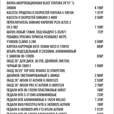
ВИЛКА АМОРТИЗАЦИОННАЯ BLAST VENTURA 24"Х1" 5-
396004
4 190Р.
КАССЕТА-ТРЕЩОТКА 8 СКОРОСТЕЙ VENTURA 5-700164
1 917Р.
КАССЕТА 9 СКОРОСТЕЙ SHIMANO 2-4009
2 500Р.
ПЕРЕКЛЮЧАТЕЛЬ SHIMANO RAPIDFIRE PLUS ALTUS 3
СК.2-982
1 100Р.
ШАТУН ЛЕВЫЙ 170ММ, ПОД КВАДРАТ 5-352671
772Р.
РУБАШКА ТРОСИКА ТОРМОЗА РОЗОВАЯ(1 МЕТР)
Y1005DB CLARKS 3-246
3 598Р.
КАРЕТКА-КАРТРИДЖ B910 103ММ NECO 6-170910
889Р.
ШТЫРЬ ПОДСЕДЕЛЬНЫЙ 27,2Х350ММ, АЛЮМИНИЕВЫЙ
С ЗАМКОМ 00-170095
836Р.
ОБОД 26" ДЛЯ ДИСК, 36 ОТВ, ДВОЙНОЙ, ПИСТОН,
ЧЕРНЫЙ 00-180911
1 090Р.
ОБОД 28/29" TOP DISC REMERX 32 ОТВЕРСТИЯ,
ДВОЙНОЙ, ПИСТОНИРОВАННЫЙ 5-380450
2 980Р.
ОБОД 26" ARGON X7 AUTHOR 8-36091523
2 530Р.
ОБОД 26" ARGON PRO X7 AUTHOR 8-36091524
2 760Р.
ПЕДАЛИ МТВ 00-170290 ПЛАСТИКОВЫЕ HORST
188Р.
ПЕДАЛИ MTB 5-311049 АЛЮМИНИЕВЫЕ
733Р.
ПЕДАЛИ MTB АЛЮМИНИЕВЫЕ 6-14224 WELLGO
1 370Р.
ПЕДАЛИ BMX/FREESTYLE/MTB 8-34200025 AUTHOR
780Р.
ПЕДАЛИ 8-34200029 APD-F13-NYLON AUTHOR
1 912Р.