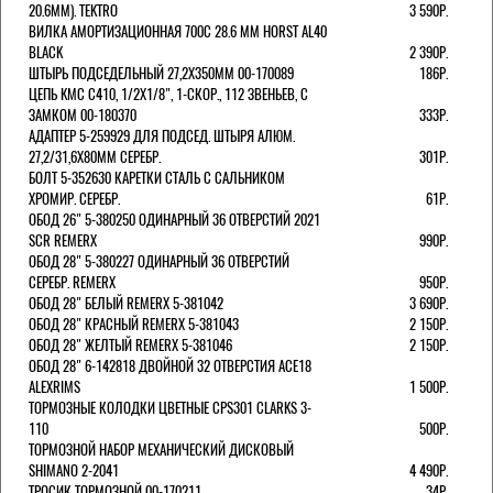
20.6ММ). TEKTRO
3 590Р.
ВИЛКА АМОРТИЗАЦИОННАЯ 700C 28.6 ММ HORST AL40
BLACK
2 390Р.
ШТЫРЬ ПОДСЕДЕЛЬНЫЙ 27,2Х350ММ 00-170089
186Р.
ЦЕПЬ KMC C410, 1/2Х1/8", 1-СКОР., 112 ЗВЕНЬЕВ, С
ЗАМКОМ 00-180370
333Р.
АДАПТЕР 5-259929 ДЛЯ ПОДСЕД. ШТЫРЯ АЛЮМ.
27,2/31,6Х80ММ СЕРЕБР.
301Р.
БОЛТ 5-352630 КАРЕТКИ СТАЛЬ С САЛЬНИКОМ
ХРОМИР. СЕРЕБР.
61Р.
ОБОД 26" 5-380250 ОДИНАРНЫЙ 36 ОТВЕРСТИЙ 2021
SCR REMERX
990Р.
ОБОД 28" 5-380227 ОДИНАРНЫЙ 36 ОТВЕРСТИЙ
СЕРЕБР. REMERX
950Р.
ОБОД 28" БЕЛЫЙ REMERX 5-381042
3 690Р.
ОБОД 28" КРАСНЫЙ REMERX 5-381043
2 150Р.
ОБОД 28" ЖЕЛТЫЙ REMERX 5-381046
2 150Р.
ОБОД 28" 6-142818 ДВОЙНОЙ 32 ОТВЕРСТИЯ ACE18
ALEXRIMS
1 500Р.
ТОРМОЗНЫЕ КОЛОДКИ ЦВЕТНЫЕ CPS301 CLARKS 3-
110
500Р.
ТОРМОЗНОЙ НАБОР МЕХАНИЧЕСКИЙ ДИСКОВЫЙ
SHIMANO 2-2041
4 490Р.
ТРОСИК ТОРМОЗНОЙ 00-170211
34Р.