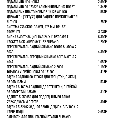
ПЕДАЛИ MTB H04 HORST
2 990Р.
ПЕДАЛИ MTB 00-170828 АЛЮМИНИЕВЫЕ H07 HORST
1 346Р.
ПЕДАЛИ BMX ПЛАСТИКОВЫЕ 6-14123 WELLGO
564Р.
ДЕРЖАТЕЛЬ ("ПЕТУХ") ДЛЯ ЗАДНЕГО ПЕРЕКЛЮЧАТЕЛЯ
AUTHOR
750Р.
СИСТЕМА 2Х8 СКОР. GRAVEL, 175 ММ, RPL-521.
PROWHEEL
3 237Р.
ВИЛКА АМОРТИЗАЦИОННАЯ 24"Х1" RST CAPA Т
6 300Р.
КАССЕТА 8 СК. ALIVIO 8Х11-32 SHIMANO
1 200Р.
ПЕРЕКЛЮЧАТЕЛЬ ЗАДНИЙ SHIMANO DEORE SHADOW 2-
5039
4 399Р.
ПЕРЕКЛЮЧАТЕЛЬ ПЕРЕДНИЙ SHIMANO ACERA/ALTUS 2-
4044
1 050Р.
ПЕРЕКЛЮЧАТЕЛЬ ЗАДНИЙ SHIMANO 2-6000
1 190Р.
ТОРМОЗА V-БРЕЙК HORST 00-171200
416Р.
ВТУЛКА ЗАДНЯЯ 00-170025 ДЛЯ ТРЕЩОТКИ, С ЭКСЦ,
36 ОТВ,135ММ
531Р.
ВТУЛКА 6-160241 ЗАДНЯЯ ДЛЯ ТРЕЩЕТКИ, С ГАЙКОЙ,
36 ОТВЕРСТИЙ, 135ММ
310Р.
АДАПТЕР 5-259959 ДЛЯ ПОДСЕД. ШТЫРЯ АЛЮМ.
27,2/30,9Х80ММ СЕРЕБР.
301Р.
ВТУЛКА 5-32492 ЗАДНЯЯ 32ОТВ. Д/ДИСК. 8/9/10СК. 2
КАРТР. ПОДШ.
2 954Р.
ЗАПЧАСТИ ДЛЯ ПЛАНЕТАРНОЙ ВТУЛКИ SHIMANO