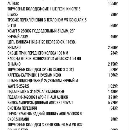
AUTHOR
1 350Р.
ТОРМОЗНЫЕ КОЛОДКИ+СМЕННЫЕ РЕЗИНКИ CP513
CLARKS
780Р.
ТРОСИК ПЕРЕКЛЮЧЕНИЯ С ТЕФЛОНОМ W7139 СLARK'S
3-119
260Р.
ХОМУТ 5-250802 ПОДСЕДЕЛЬНЫЙ 31,8ММ, 23Г
ЧЕРНЫЙ ZOOM
460Р.
ЦЕПЬ ICNHG54116I 2-3120 DEORE 30 СК. 116ЗВ.
SHIMANO
2 800Р.
ЭКСЦЕНТРИК ПЕРЕДНЕГО КОЛЕСА 100 ММ
234Р.
КАССЕТА 9 СКОР. ECSHG2009134 ALTUS 9Х11-34 HG
SHIMANO
2 150Р.
ТОРМОЗНЫЕ КОЛОДКИ CP-510 CLARK'S 3-041
520Р.
КАРЕТКА-КАРТРИДЖ 119/27ММ NECO
1 976Р.
ШТЫРЬ ПОДСЕДЕЛЬНЫЙ 27,2Х350ММ ЧЕРНЫЙ M-
WAVE 5-252427
1 029Р.
ПЕДАЛИ MTB 5-311024 АЛЮМИНИЕВЫЕ
1 480Р.
ПЕДАЛИ 8-34200021 APD-F11-ALU AUTHOR
3 710Р.
ВИЛКА АМОРТИЗАЦИОННАЯ 700С RST NOVA T
5 720Р.
СИСТЕМА ПЕРЕДНЯЯ
843Р.
ПЕРЕКЛЮЧАТЕЛЬ ЗАДНИЙ TOURNEY ARDTZ500GSB 6
СКОР.SHIMANO
870Р.
ТОРМОЗНЫЕ КОЛОДКИ С КРЕПЕЖОМ 60 ММ VB-632-