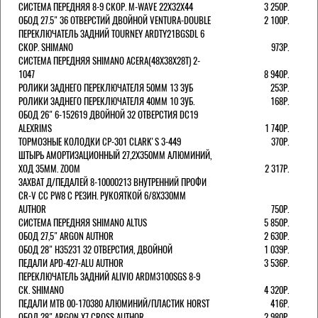
СИСТЕМА ПЕРЕДНЯЯ 8-9 СКОР. M-WAVE 22Х32Х44
3 250Р.
ОБОД 27.5" 36 ОТВЕРСТИЙ ДВОЙНОЙ VENTURA-DOUBLE
2 100Р.
ПЕРЕКЛЮЧАТЕЛЬ ЗАДНИЙ TOURNEY ARDTY21BGSDL 6
СКОР. SHIMANO
973Р.
СИСТЕМА ПЕРЕДНЯЯ SHIMANO ACERA(48Х38Х28Т) 2-
1047
8 940Р.
РОЛИКИ ЗАДНЕГО ПЕРЕКЛЮЧАТЕЛЯ 50ММ 13 ЗУБ
253Р.
РОЛИКИ ЗАДНЕГО ПЕРЕКЛЮЧАТЕЛЯ 40ММ 10 ЗУБ.
168Р.
ОБОД 26" 6-152619 ДВОЙНОЙ 32 ОТВЕРСТИЯ DC19
ALEXRIMS
1 740Р.
ТОРМОЗНЫЕ КОЛОДКИ CP-301 CLARK'S 3-449
370Р.
ШТЫРЬ АМОРТИЗАЦИОННЫЙ 27,2Х350ММ АЛЮМИНИЙ,
ХОД 35ММ. ZOOM
2 317Р.
ЗАХВАТ Д/ПЕДАЛЕЙ 8-10000213 ВНУТРЕННИЙ ПРОФИ
CR-V CC PW8 С РЕЗИН. РУКОЯТКОЙ 6/8X330ММ
AUTHOR
750Р.
СИСТЕМА ПЕРЕДНЯЯ SHIMANO ALTUS
5 850Р.
ОБОД 27,5" ARGON AUTHOR
2 630Р.
ОБОД 28" H35231 32 ОТВЕРСТИЯ, ДВОЙНОЙ
1 039Р.
ПЕДАЛИ APD-427-ALU AUTHOR
3 536Р.
ПЕРЕКЛЮЧАТЕЛЬ ЗАДНИЙ ALIVIO ARDM3100SGS 8-9
СК. SHIMANO
4 320Р.
ПЕДАЛИ MTB 00-170380 АЛЮМИНИЙ/ПЛАСТИК HORST
416Р.
ОБОД 28" ARGON X7 CROSS AUTHOR
2 980Р.