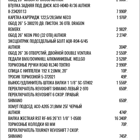
ВТУЛКА ЗАДНЯЯ ПОД ДИСК ACO-H04D-R/36 AUTHOR
8-23420113
7 990Р.
КАРЕТКА-КАРТРИДЖ 122,5/28,5ММ NECO
1 976Р.
ОБОД 26" 5-380270 ДВ. ПИСТОН. 36 ОТВ. DRAGON
REMERX
2 982Р.
ОБОД 26" NEON PRO (32 ОТВ) AUTHOR
2 274Р.
ЭКСЦЕНТРИК ПОДСЕДЕЛЬНЫЙ БОЛТ AQR-R04-6/45
AUTHOR
304Р.
ОБОД 26" 36 ОТВЕРСТИЙ, ДВОЙНОЙ DOUBLE VENTURA
2 550Р.
ПЕДАЛИ BMX/DOWNHILL АЛЮМИНИЕВЫЕ. WELLGO
3 528Р.
ТОРМОЗНЫЕ РУЧКИ ROAD RL340 TEKTRO
2 990Р.
СПИЦА С НИППЕЛЕМ 192 Х 2,0ММ, 20"
10Р.
ТРОСИК ТОРМОЗНОЙ 5-372021
49Р.
ВЫНОС/УДЛИНИТЕЛЬ ШТОКА ВИЛКИ 1 1/8" SC-STH02
1 556Р.
ПЕРЕКЛЮЧАТЕЛЬ REVOSHIFT SHIMANO ЛЕВЫЙ 2-970
650Р.
ПЕРЕКЛЮЧАТЕЛЬ REVOSHIFT 6 СКОР. ПРАВЫЙ.
SHIMANO
650Р.
ХОМУТ ПОДСЕД. ACO-A205 31,8ММ 25Г ЧЕРНЫЙ
AUTHOR
474Р.
ВИЛКА ЖЕСТКАЯ RST RF-M6 26"Х1 1/8" 1-0500
16 340Р.
ТОРМОЗНЫЕ КОЛОДКИ 60 ММ
70Р.
ПЕРЕКЛЮЧАТЕЛЬ TOURNEY REVOSHIFT 7 СКОР.
SHIMANO
745Р.