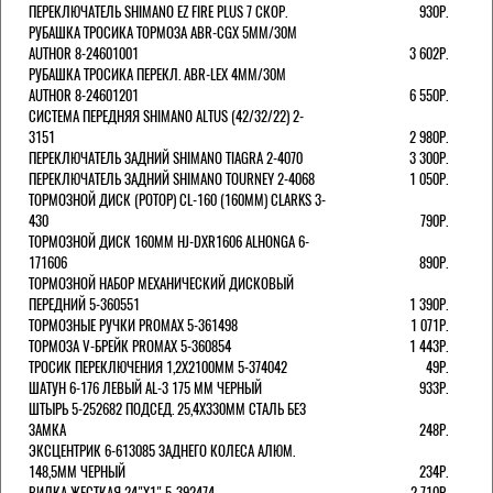
ПЕРЕКЛЮЧАТЕЛЬ SHIMANO EZ FIRE PLUS 7 СКОР.
930Р.
РУБАШКА ТРОСИКА ТОРМОЗА ABR-CGX 5MM/30M
AUTHOR 8-24601001
3 602Р.
РУБАШКА ТРОСИКА ПЕРЕКЛ. ABR-LEX 4MM/30M
AUTHOR 8-24601201
6 550Р.
СИСТЕМА ПЕРЕДНЯЯ SHIMANO ALTUS (42/32/22) 2-
3151
2 980Р.
ПЕРЕКЛЮЧАТЕЛЬ ЗАДНИЙ SHIMANO TIAGRA 2-4070
3 300Р.
ПЕРЕКЛЮЧАТЕЛЬ ЗАДНИЙ SHIMANO TOURNEY 2-4068
1 050Р.
ТОРМОЗНОЙ ДИСК (РОТОР) CL-160 (160ММ) CLARKS 3-
430
790Р.
ТОРМОЗНОЙ ДИСК 160ММ HJ-DXR1606 ALHONGA 6-
171606
890Р.
ТОРМОЗНОЙ НАБОР МЕХАНИЧЕСКИЙ ДИСКОВЫЙ
ПЕРЕДНИЙ 5-360551
1 390Р.
ТОРМОЗНЫЕ РУЧКИ PROMAX 5-361498
1 071Р.
ТОРМОЗА V-БРЕЙК PROMAX 5-360854
1 443Р.
ТРОСИК ПЕРЕКЛЮЧЕНИЯ 1,2Х2100ММ 5-374042
49Р.
ШАТУН 6-176 ЛЕВЫЙ AL-3 175 ММ ЧЕРНЫЙ
933Р.
ШТЫРЬ 5-252682 ПОДСЕД. 25,4Х330ММ СТАЛЬ БЕЗ
ЗАМКА
248Р.
ЭКСЦЕНТРИК 6-613085 ЗАДНЕГО КОЛЕСА АЛЮМ.
148,5ММ ЧЕРНЫЙ
234Р.
ВИЛКА ЖЕСТКАЯ 24"Х1" 5-392474
2 710Р.