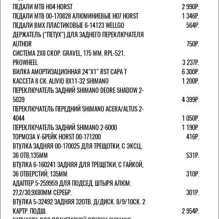
ПЕДАЛИ MTB H04 HORST
2 990Р.
ПЕДАЛИ MTB 00-170828 АЛЮМИНИЕВЫЕ H07 HORST
1 346Р.
ПЕДАЛИ BMX ПЛАСТИКОВЫЕ 6-14123 WELLGO
564Р.
ДЕРЖАТЕЛЬ ("ПЕТУХ") ДЛЯ ЗАДНЕГО ПЕРЕКЛЮЧАТЕЛЯ
AUTHOR
750Р.
СИСТЕМА 2Х8 СКОР. GRAVEL, 175 ММ, RPL-521.
PROWHEEL
3 237Р.
ВИЛКА АМОРТИЗАЦИОННАЯ 24"Х1" RST CAPA Т
6 300Р.
КАССЕТА 8 СК. ALIVIO 8Х11-32 SHIMANO
1 200Р.
ПЕРЕКЛЮЧАТЕЛЬ ЗАДНИЙ SHIMANO DEORE SHADOW 2-
5039
4 399Р.
ПЕРЕКЛЮЧАТЕЛЬ ПЕРЕДНИЙ SHIMANO ACERA/ALTUS 2-
4044
1 050Р.
ПЕРЕКЛЮЧАТЕЛЬ ЗАДНИЙ SHIMANO 2-6000
1 190Р.
ТОРМОЗА V-БРЕЙК HORST 00-171200
416Р.
ВТУЛКА ЗАДНЯЯ 00-170025 ДЛЯ ТРЕЩОТКИ, С ЭКСЦ,
36 ОТВ,135ММ
531Р.
ВТУЛКА 6-160241 ЗАДНЯЯ ДЛЯ ТРЕЩЕТКИ, С ГАЙКОЙ,
36 ОТВЕРСТИЙ, 135ММ
310Р.
АДАПТЕР 5-259959 ДЛЯ ПОДСЕД. ШТЫРЯ АЛЮМ.
27,2/30,9Х80ММ СЕРЕБР.
301Р.
ВТУЛКА 5-32492 ЗАДНЯЯ 32ОТВ. Д/ДИСК. 8/9/10СК. 2
КАРТР. ПОДШ.
2 954Р.