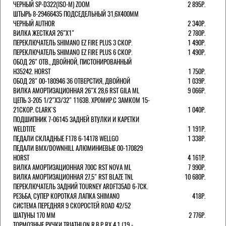
ЧЕРНЫЙ SP-D322(ISO-M) ZOOM
2 895Р.
ШТЫРЬ 8-29466435 ПОДСЕДЕЛЬНЫЙ 31,6X400ММ
ЧЕРНЫЙ AUTHOR
2 340Р.
ВИЛКА ЖЕСТКАЯ 26"Х1"
2 780Р.
ПЕРЕКЛЮЧАТЕЛЬ SHIMANO EZ FIRE PLUS 3 СКОР.
1 490Р.
ПЕРЕКЛЮЧАТЕЛЬ SHIMANO EZ FIRE PLUS 6 СКОР.
1 490Р.
ОБОД 26" ОТВ., ДВОЙНОЙ, ПИСТОНИРОВАННЫЙ
H35242. HORST
1 750Р.
ОБОД 28" 00-180946 36 ОТВЕРСТИЯ, ДВОЙНОЙ
1 039Р.
ВИЛКА АМОРТИЗАЦИОННАЯ 26"Х 28,6 RST GILA ML
9 066Р.
ЦЕПЬ 3-205 1/2"X3/32" 116ЗВ. ХРОМИР.С ЗАМКОМ 15-
21СКОР. CLARK`S
1 040Р.
ПОДШИПНИК 7-06145 ЗАДНЕЙ ВТУЛКИ И КАРЕТКИ
WELDTITE
1 191Р.
ПЕДАЛИ СКЛАДНЫЕ F178 6-14178 WELLGO
1 338Р.
ПЕДАЛИ BMX/DOWNHILL АЛЮМИНИЕВЫЕ 00-170829
HORST
4 161Р.
ВИЛКА АМОРТИЗАЦИОННАЯ 700С RST NOVA ML
7 990Р.
ВИЛКА АМОРТИЗАЦИОННАЯ 27,5" RST BLAZE TNL
10 680Р.
ПЕРЕКЛЮЧАТЕЛЬ ЗАДНИЙ TOURNEY ARDFT35AD 6-7СК.
РЕЗЬБА, СУПЕР КОРОТКАЯ ЛАПКА SHIMANO
418Р.
СИСТЕМА ПЕРЕДНЯЯ 9 СКОРОСТЕЙ ROAD 42/52
ШАТУНЫ 170 ММ
2 776Р.
ТОРМОЗНЫЕ РУЧКИ TRIATHLON R.B.P RX 4.1 (19 -