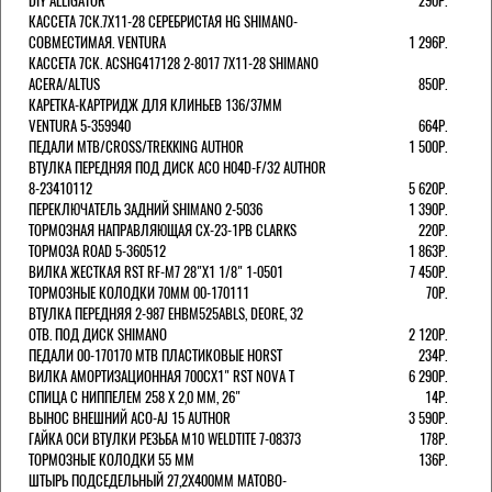
DIY ALLIGATOR
290Р.
КАССЕТА 7СК.7Х11-28 СЕРЕБРИСТАЯ HG SHIMANO-
СОВМЕСТИМАЯ. VENTURA
1 296Р.
КАССЕТА 7СК. ACSHG417128 2-8017 7Х11-28 SHIMANO
ACERA/ALTUS
850Р.
КАРЕТКА-КАРТРИДЖ ДЛЯ КЛИНЬЕВ 136/37ММ
VENTURA 5-359940
664Р.
ПЕДАЛИ MTB/CROSS/TREKKING AUTHOR
1 500Р.
ВТУЛКА ПЕРЕДНЯЯ ПОД ДИСК ACO H04D-F/32 AUTHOR
8-23410112
5 620Р.
ПЕРЕКЛЮЧАТЕЛЬ ЗАДНИЙ SHIMANO 2-5036
1 390Р.
ТОРМОЗНАЯ НАПРАВЛЯЮЩАЯ CX-23-1PB CLARKS
220Р.
ТОРМОЗА ROAD 5-360512
1 863Р.
ВИЛКА ЖЕСТКАЯ RST RF-M7 28"Х1 1/8" 1-0501
7 450Р.
ТОРМОЗНЫЕ КОЛОДКИ 70ММ 00-170111
70Р.
ВТУЛКА ПЕРЕДНЯЯ 2-987 EHBM525ABLS, DEORE, 32
ОТВ. ПОД ДИСК SHIMANO
2 120Р.
ПЕДАЛИ 00-170170 МТВ ПЛАСТИКОВЫЕ HORST
234Р.
ВИЛКА АМОРТИЗАЦИОННАЯ 700СХ1" RST NOVA T
6 290Р.
СПИЦА С НИППЕЛЕМ 258 Х 2,0 ММ, 26"
14Р.
ВЫНОС ВНЕШНИЙ ACO-AJ 15 AUTHOR
3 590Р.
ГАЙКА ОСИ ВТУЛКИ РЕЗЬБА М10 WELDTITE 7-08373
178Р.
ТОРМОЗНЫЕ КОЛОДКИ 55 ММ
136Р.
ШТЫРЬ ПОДСЕДЕЛЬНЫЙ 27,2Х400ММ МАТОВО-