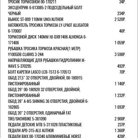
ТРОСИК ТОРМОЗНОЙ 00-170211
34Р.
ЭКСЦЕНТРИК 6-613085-2 ПОДСЕДЕЛЬНЫЙ БОЛТ
ЧЕРНЫЙ
234Р.
ВЫНОС ST-009 110ММ UNO/AUTHOR
2 520Р.
НАТЯЖИТЕЛЬ ТРОСИКА ТОРМОЗА LY-LPA07 ALLIGATOR
6-170007
46Р.
ТОРМОЗНОЙ ДИСК 140ММ HJ-DXR1406 ALHONGA 6-
171406
1 059Р.
РУБАШКА ТРОСИКА ТОРМОЗА КРАСНАЯ(1 МЕТР)
Y1005DB CLARKS 3-244
3 598Р.
НАПРАВЛЯЮЩИЕ ДЛЯ РУБАШКИ/ГИДРОЛИНИИ M-
WAVE 5-370295
492Р.
БОЛТ КАРЕТКИ LASCO LCB-1513 6-170513
70Р.
ОБОД 27,5" 32 ОТВЕРСТИЯ, ДВОЙНОЙ, 00-180915
ПИСТОНИРОВАННЫЙ
1 146Р.
ОБОД 29" 00-180920 32 ОТВЕРСТИЯ, ДВОЙНОЙ,
ПИСТОНИРОВАННЫЙ
1 232Р.
ОБОД 28" A-M5 SHINING 36 ОТВЕРСТИЯ, ДВОЙНОЙ 6-
162865
1 693Р.
ОБОД 20" 2 ОТВЕРСТИЯ, ОДИНАРНЫЙ FAT
TIRE/SNOWBIKE 5-381090
2 900Р.
ПЕДАЛИ ДЕТСКИЕ MTB 5-311028 ПЛАСТИКОВЫЕ
237Р.
ПЕДАЛИ APD-315-ALU AUTHOR
1 360Р.
ПЕДАЛИ BMX 00-170340 АЛЮМИНИЕВЫЕ HORST
428Р.