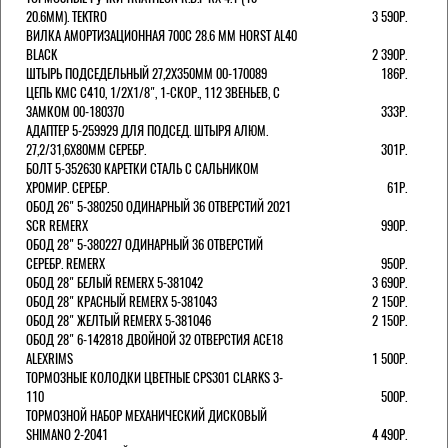
20.6ММ). TEKTRO
3 590Р.
ВИЛКА АМОРТИЗАЦИОННАЯ 700C 28.6 ММ HORST AL40
BLACK
2 390Р.
ШТЫРЬ ПОДСЕДЕЛЬНЫЙ 27,2Х350ММ 00-170089
186Р.
ЦЕПЬ KMC C410, 1/2Х1/8", 1-СКОР., 112 ЗВЕНЬЕВ, С
ЗАМКОМ 00-180370
333Р.
АДАПТЕР 5-259929 ДЛЯ ПОДСЕД. ШТЫРЯ АЛЮМ.
27,2/31,6Х80ММ СЕРЕБР.
301Р.
БОЛТ 5-352630 КАРЕТКИ СТАЛЬ С САЛЬНИКОМ
ХРОМИР. СЕРЕБР.
61Р.
ОБОД 26" 5-380250 ОДИНАРНЫЙ 36 ОТВЕРСТИЙ 2021
SCR REMERX
990Р.
ОБОД 28" 5-380227 ОДИНАРНЫЙ 36 ОТВЕРСТИЙ
СЕРЕБР. REMERX
950Р.
ОБОД 28" БЕЛЫЙ REMERX 5-381042
3 690Р.
ОБОД 28" КРАСНЫЙ REMERX 5-381043
2 150Р.
ОБОД 28" ЖЕЛТЫЙ REMERX 5-381046
2 150Р.
ОБОД 28" 6-142818 ДВОЙНОЙ 32 ОТВЕРСТИЯ ACE18
ALEXRIMS
1 500Р.
ТОРМОЗНЫЕ КОЛОДКИ ЦВЕТНЫЕ CPS301 CLARKS 3-
110
500Р.
ТОРМОЗНОЙ НАБОР МЕХАНИЧЕСКИЙ ДИСКОВЫЙ
SHIMANO 2-2041
4 490Р.