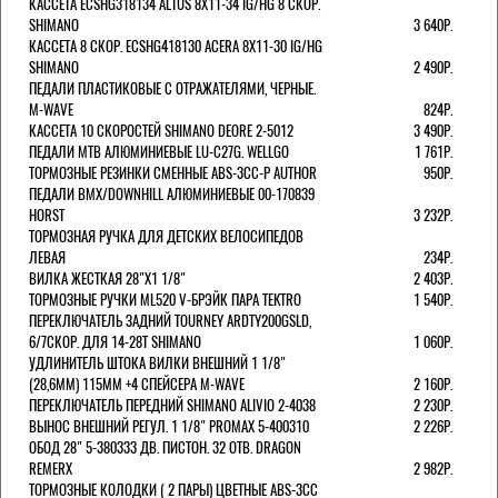
КАССЕТА ECSHG318134 ALTUS 8Х11-34 IG/HG 8 СКОР.
SHIMANO
3 640Р.
КАССЕТА 8 СКОР. ECSHG418130 ACERA 8Х11-30 IG/HG
SHIMANO
2 490Р.
ПЕДАЛИ ПЛАСТИКОВЫЕ С ОТРАЖАТЕЛЯМИ, ЧЕРНЫЕ.
M-WAVE
824Р.
КАССЕТА 10 СКОРОСТЕЙ SHIMANO DEORE 2-5012
3 490Р.
ПЕДАЛИ MTB АЛЮМИНИЕВЫЕ LU-C27G. WELLGO
1 761Р.
ТОРМОЗНЫЕ РЕЗИНКИ СМЕННЫЕ ABS-3CC-P AUTHOR
950Р.
ПЕДАЛИ BMX/DOWNHILL АЛЮМИНИЕВЫЕ 00-170839
HORST
3 232Р.
ТОРМОЗНАЯ РУЧКА ДЛЯ ДЕТСКИХ ВЕЛОСИПЕДОВ
ЛЕВАЯ
234Р.
ВИЛКА ЖЕСТКАЯ 28"Х1 1/8"
2 403Р.
ТОРМОЗНЫЕ РУЧКИ ML520 V-БРЭЙК ПАРА TEKTRO
1 540Р.
ПЕРЕКЛЮЧАТЕЛЬ ЗАДНИЙ TOURNEY ARDTY200GSLD,
6/7СКОР. ДЛЯ 14-28T SHIMANO
1 060Р.
УДЛИНИТЕЛЬ ШТОКА ВИЛКИ ВНЕШНИЙ 1 1/8"
(28,6ММ) 115ММ +4 СПЕЙСЕРА M-WAVE
2 160Р.
ПЕРЕКЛЮЧАТЕЛЬ ПЕРЕДНИЙ SHIMANO ALIVIO 2-4038
2 230Р.
ВЫНОС ВНЕШНИЙ РЕГУЛ. 1 1/8" PROMAX 5-400310
2 226Р.
ОБОД 28" 5-380333 ДВ. ПИСТОН. 32 ОТВ. DRAGON
REMERX
2 982Р.
ТОРМОЗНЫЕ КОЛОДКИ ( 2 ПАРЫ) ЦВЕТНЫЕ ABS-3CC