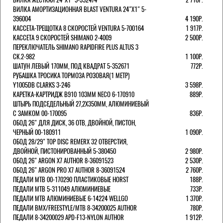
ВИЛКА АМОРТИЗАЦИОННАЯ BLAST VENTURA 24"Х1" 5-
396004
4 190Р.
КАССЕТА-ТРЕЩОТКА 8 СКОРОСТЕЙ VENTURA 5-700164
1 917Р.
КАССЕТА 9 СКОРОСТЕЙ SHIMANO 2-4009
2 500Р.
ПЕРЕКЛЮЧАТЕЛЬ SHIMANO RAPIDFIRE PLUS ALTUS 3
СК.2-982
1 100Р.
ШАТУН ЛЕВЫЙ 170ММ, ПОД КВАДРАТ 5-352671
772Р.
РУБАШКА ТРОСИКА ТОРМОЗА РОЗОВАЯ(1 МЕТР)
Y1005DB CLARKS 3-246
3 598Р.
КАРЕТКА-КАРТРИДЖ B910 103ММ NECO 6-170910
889Р.
ШТЫРЬ ПОДСЕДЕЛЬНЫЙ 27,2Х350ММ, АЛЮМИНИЕВЫЙ
С ЗАМКОМ 00-170095
836Р.
ОБОД 26" ДЛЯ ДИСК, 36 ОТВ, ДВОЙНОЙ, ПИСТОН,
ЧЕРНЫЙ 00-180911
1 090Р.
ОБОД 28/29" TOP DISC REMERX 32 ОТВЕРСТИЯ,
ДВОЙНОЙ, ПИСТОНИРОВАННЫЙ 5-380450
2 980Р.
ОБОД 26" ARGON X7 AUTHOR 8-36091523
2 530Р.
ОБОД 26" ARGON PRO X7 AUTHOR 8-36091524
2 760Р.
ПЕДАЛИ МТВ 00-170290 ПЛАСТИКОВЫЕ HORST
188Р.
ПЕДАЛИ MTB 5-311049 АЛЮМИНИЕВЫЕ
733Р.
ПЕДАЛИ MTB АЛЮМИНИЕВЫЕ 6-14224 WELLGO
1 370Р.
ПЕДАЛИ BMX/FREESTYLE/MTB 8-34200025 AUTHOR
780Р.
ПЕДАЛИ 8-34200029 APD-F13-NYLON AUTHOR
1 912Р.