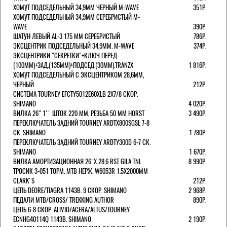
ХОМУТ ПОДСЕДЕЛЬНЫЙ 34,9ММ ЧЕРНЫЙ M-WAVE
351Р.
ХОМУТ ПОДСЕДЕЛЬНЫЙ 34,9ММ СЕРЕБРИСТЫЙ M-
WAVE
390Р.
ШАТУН ЛЕВЫЙ AL-3 175 ММ СЕРЕБРИСТЫЙ
786Р.
ЭКСЦЕНТРИК ПОДСЕДЕЛЬНЫЙ 34,9ММ. M-WAVE
374Р.
ЭКСЦЕНТРИКИ "СЕКРЕТКИ"+КЛЮЧ ПЕРЕД.
(100ММ)+ЗАД.(135ММ)+ПОДСЕД.(30ММ).TRANZX
1 816Р.
ХОМУТ ПОДСЕДЕЛЬНЫЙ С ЭКСЦЕНТРИКОМ 28,6ММ,
ЧЕРНЫЙ
212Р.
СИСТЕМА TOURNEY EFCTY5012E60XLB 2X7/8 СКОР.
SHIMANO
4 020Р.
ВИЛКА 26" 1'' ШТОК 220 ММ, РЕЗЬБА 50 ММ HORST
3 490Р.
ПЕРЕКЛЮЧАТЕЛЬ ЗАДНИЙ TOURNEY ARDTX800SGSL 7-8
СК. SHIMANO
1 780Р.
ПЕРЕКЛЮЧАТЕЛЬ ЗАДНИЙ TOURNEY ARDTY300D 6-7 СК.
SHIMANO
1 670Р.
ВИЛКА АМОРТИЗАЦИОННАЯ 26"Х 28,6 RST GILA TNL
8 990Р.
ТРОСИК 3-051 ТОРМ. MTB НЕРЖ. W6053R 1.5Х2000ММ
СLARK'S
212Р.
ЦЕПЬ DEORE/TIAGRA 114ЗВ. 9 СКОР. SHIMANO
2 968Р.
ПЕДАЛИ MTB/CROSS/ TREKKING AUTHOR
890Р.
ЦЕПЬ 6-8 СКОР. ALIVIO/ACERA/ALTUS/TOURNEY
ECNHG40114Q 114ЗВ. SHIMANO
2 190Р.