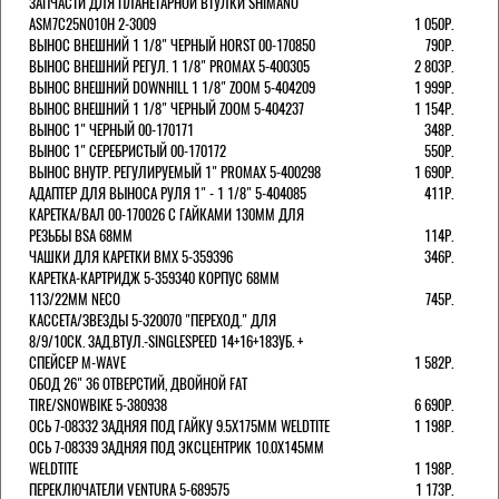
ЗАПЧАСТИ ДЛЯ ПЛАНЕТАРНОЙ ВТУЛКИ SHIMANO
ASM7C25N010H 2-3009
1 050Р.
ВЫНОС ВНЕШНИЙ 1 1/8" ЧЕРНЫЙ HORST 00-170850
790Р.
ВЫНОС ВНЕШНИЙ РЕГУЛ. 1 1/8" PROMAX 5-400305
2 803Р.
ВЫНОС ВНЕШНИЙ DOWNHILL 1 1/8" ZOOM 5-404209
1 999Р.
ВЫНОС ВНЕШНИЙ 1 1/8" ЧЕРНЫЙ ZOOM 5-404237
1 154Р.
ВЫНОС 1" ЧЕРНЫЙ 00-170171
348Р.
ВЫНОС 1" СЕРЕБРИСТЫЙ 00-170172
550Р.
ВЫНОС ВНУТР. РЕГУЛИРУЕМЫЙ 1" PROMAX 5-400298
1 690Р.
АДАПТЕР ДЛЯ ВЫНОСА РУЛЯ 1" - 1 1/8" 5-404085
411Р.
КАРЕТКА/ВАЛ 00-170026 С ГАЙКАМИ 130ММ ДЛЯ
РЕЗЬБЫ BSA 68ММ
114Р.
ЧАШКИ ДЛЯ КАРЕТКИ BMX 5-359396
346Р.
КАРЕТКА-КАРТРИДЖ 5-359340 КОРПУС 68ММ
113/22ММ NECO
745Р.
КАССЕТА/ЗВЕЗДЫ 5-320070 "ПЕРЕХОД." ДЛЯ
8/9/10СК. ЗАД.ВТУЛ.-SINGLESPEED 14+16+18ЗУБ. +
СПЕЙСЕР M-WAVE
1 582Р.
ОБОД 26" 36 ОТВЕРСТИЙ, ДВОЙНОЙ FAT
TIRE/SNOWBIKE 5-380938
6 690Р.
ОСЬ 7-08332 ЗАДНЯЯ ПОД ГАЙКУ 9.5Х175ММ WELDTITE
1 198Р.
ОСЬ 7-08339 ЗАДНЯЯ ПОД ЭКСЦЕНТРИК 10.0Х145ММ
WELDTITE
1 198Р.
ПЕРЕКЛЮЧАТЕЛИ VENTURA 5-689575
1 173Р.