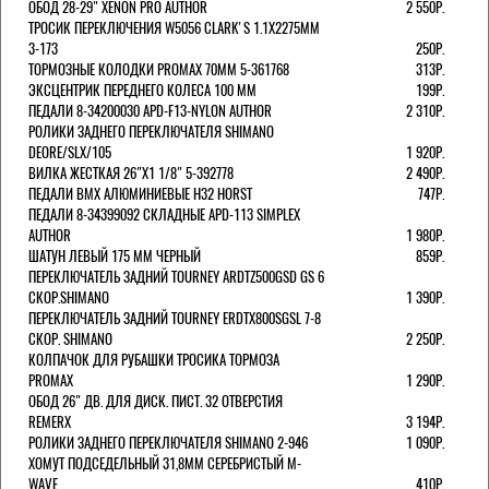
ОБОД 28-29" XENON PRO AUTHOR
2 550Р.
ТРОСИК ПЕРЕКЛЮЧЕНИЯ W5056 CLARK'S 1.1Х2275ММ
3-173
250Р.
ТОРМОЗНЫЕ КОЛОДКИ PROMAX 70ММ 5-361768
313Р.
ЭКСЦЕНТРИК ПЕРЕДНЕГО КОЛЕСА 100 ММ
199Р.
ПЕДАЛИ 8-34200030 APD-F13-NYLON AUTHOR
2 310Р.
РОЛИКИ ЗАДНЕГО ПЕРЕКЛЮЧАТЕЛЯ SHIMANO
DEORE/SLX/105
1 920Р.
ВИЛКА ЖЕСТКАЯ 26"Х1 1/8" 5-392778
2 490Р.
ПЕДАЛИ BMX АЛЮМИНИЕВЫЕ H32 HORST
747Р.
ПЕДАЛИ 8-34399092 СКЛАДНЫЕ APD-113 SIMPLEX
AUTHOR
1 980Р.
ШАТУН ЛЕВЫЙ 175 ММ ЧЕРНЫЙ
859Р.
ПЕРЕКЛЮЧАТЕЛЬ ЗАДНИЙ TOURNEY ARDTZ500GSD GS 6
СКОР.SHIMANO
1 390Р.
ПЕРЕКЛЮЧАТЕЛЬ ЗАДНИЙ TOURNEY ERDTX800SGSL 7-8
СКОР. SHIMANO
2 250Р.
КОЛПАЧОК ДЛЯ РУБАШКИ ТРОСИКА ТОРМОЗА
PROMAX
1 290Р.
ОБОД 26" ДВ. ДЛЯ ДИСК. ПИСТ. 32 ОТВЕРСТИЯ
REMERX
3 194Р.
РОЛИКИ ЗАДНЕГО ПЕРЕКЛЮЧАТЕЛЯ SHIMANO 2-946
1 090Р.
ХОМУТ ПОДСЕДЕЛЬНЫЙ 31,8ММ СЕРЕБРИСТЫЙ M-
WAVE
410Р.