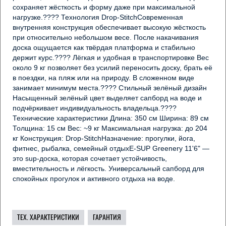
сохраняет жёсткость и форму даже при максимальной 
нагрузке.???? Технология Drop-StitchСовременная 
внутренняя конструкция обеспечивает высокую жёсткость 
при относительно небольшом весе. После накачивания 
доска ощущается как твёрдая платформа и стабильно 
держит курс.???? Лёгкая и удобная в транспортировке Вес 
около 9 кг позволяет без усилий переносить доску, брать её 
в поездки, на пляж или на природу. В сложенном виде 
занимает минимум места.???? Стильный зелёный дизайн 
Насыщенный зелёный цвет выделяет сапборд на воде и 
подчёркивает индивидуальность владельца.???? 
Технические характеристики Длина: 350 см Ширина: 89 см 
Толщина: 15 см Вес: ~9 кг Максимальная нагрузка: до 204 
кг Конструкция: Drop-StitchНазначение: прогулки, йога, 
фитнес, рыбалка, семейный отдыхE-SUP Greenery 11'6" — 
это sup-доска, которая сочетает устойчивость, 
вместительность и лёгкость. Универсальный сапборд для 
спокойных прогулок и активного отдыха на воде.
ТЕХ. ХАРАКТЕРИСТИКИ
ГАРАНТИЯ