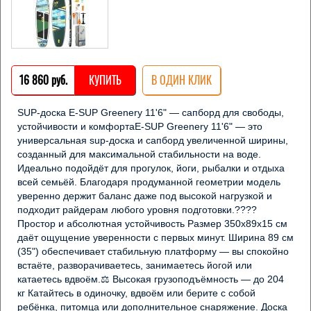
16 860 pуб.
КУПИТЬ
В ОДИН КЛИК
SUP-доска E-SUP Greenery 11'6" — сапборд для свободы, 
устойчивости и комфортаE-SUP Greenery 11'6" — это 
универсальная sup-доска и сапборд увеличенной ширины, 
созданный для максимальной стабильности на воде. 
Идеально подойдёт для прогулок, йоги, рыбалки и отдыха 
всей семьёй. Благодаря продуманной геометрии модель 
уверенно держит баланс даже под высокой нагрузкой и 
подходит райдерам любого уровня подготовки.???? 
Простор и абсолютная устойчивость Размер 350х89х15 см 
даёт ощущение уверенности с первых минут. Ширина 89 см 
(35") обеспечивает стабильную платформу — вы спокойно 
встаёте, разворачиваетесь, занимаетесь йогой или 
катаетесь вдвоём.⚖ Высокая грузоподъёмность — до 204 
кг Катайтесь в одиночку, вдвоём или берите с собой 
ребёнка, питомца или дополнительное снаряжение. Доска 