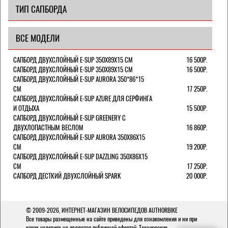
ТИП САПБОРДА
ВСЕ МОДЕЛИ
САПБОРД ДВУХСЛОЙНЫЙ E-SUP 350X89X15 СМ
16 500Р.
САПБОРД ДВУХСЛОЙНЫЙ E-SUP 350X89X15 СМ
16 500Р.
САПБОРД ДВУХСЛОЙНЫЙ E-SUP AURORA 350*86*15
СМ
17 250Р.
САПБОРД ДВУХСЛОЙНЫЙ E-SUP AZURE ДЛЯ СЕРФИНГА
И ОТДЫХА
15 500Р.
САПБОРД ДВУХСЛОЙНЫЙ E-SUP GREENERY С
ДВУХЛОПАСТНЫМ ВЕСЛОМ
16 860Р.
САПБОРД ДВУХСЛОЙНЫЙ E-SUP AURORA 350X86X15
СМ
19 200Р.
САПБОРД ДВУХСЛОЙНЫЙ E-SUP DAZZLING 350Х86Х15
СМ
17 250Р.
САПБОРД ДЕСТКИЙ ДВУХСЛОЙНЫЙ SPARK
20 000Р.
© 2009-2026,
ИНТЕРНЕТ-МАГАЗИН ВЕЛОСИПЕДОВ AUTHORBIKE
Все товары размещенные на сайте приведены для ознакомления и ни при
каких условиях не являются публичной офертой. Технические