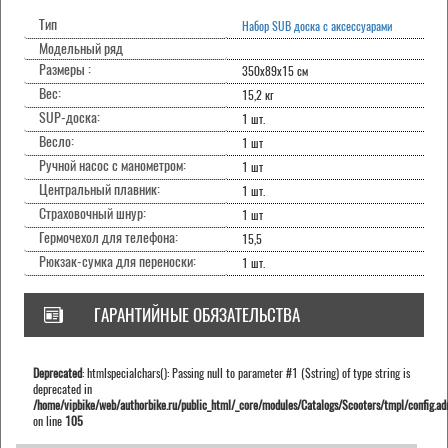
Тип
Набор SUB доска с аксессуарами
Модельный ряд
Размеры :
350х89х15 см
Вес:
15,2 кг
SUP-доска:
1 шт.
Весло:
1 шт
Ручной насос с манометром:
1 шт
Центральный плавник:
1 шт.
Страховочный шнур:
1 шт
Гермочехол для телефона:
15,5
Рюкзак-сумка для переноски:
1 шт.
ГАРАНТИЙНЫЕ ОБЯЗАТЕЛЬСТВА
Deprecated
: htmlspecialchars(): Passing null to parameter #1 ($string) of type string is
deprecated in
/home/vipbike/web/authorbike.ru/public_html/_core/modules/Catalogs/Scooters/tmpl/config.ad
on line
105