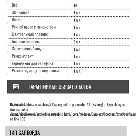
Вес:
16
SUP-доска:
1 шт.
Весло:
1 шт
Ручной насос с манометром:
1 шт
Центральный плавник:
1 шт.
Боковой плавник:
2 шт
Страховочный шнур:
1 шт
Ремкомплект:
1 шт.
Гермочехол для телефона:
1 шт.
Рюкзак-сумка для переноски:
1 шт.
ГАРАНТИЙНЫЕ ОБЯЗАТЕЛЬСТВА
Deprecated
: htmlspecialchars(): Passing null to parameter #1 ($string) of type string is
deprecated in
/home/vipbike/web/authorbike.ru/public_html/_core/modules/Catalogs/Scooters/tmpl/config.ad
on line
105
ТИП САПБОРДА