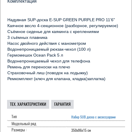
Комплектация
✅ Универсальность — подходит для мужчин, женщин, 
подростков и даже новичков
Надувная SUP-доска E-SUP GREEN PURPLE PRO 11'6"

Каячное весло 4-секционное (разборное, регулируемое)

Съёмное сиденье для каякинга с креплениями

✅ Яркий дизайн  — выделяется на воде и отлично 
3 съёмных плавника

смотрится в кадре
Насос двойного действия с манометром

Водонепроницаемый рюкзак-чехол (100 л)

Гермомешок Ocean Pack 5 л

✅ Полный комплект с аксессуарами — всё, что нужно для 
Водонепроницаемый чехол для телефона

катания в одной упаковке
Ремень для переноски на плечо

Страховочный лиш (поводок на лодыжку)

Ремкомплект (ключ для клапана, кладка(заплатка)
ТЕХ. ХАРАКТЕРИСТИКИ
ГАРАНТИЯ
Тип
Набор SUB доска с аксессуарами
Модельный ряд
Размеры :
350x86x15 см