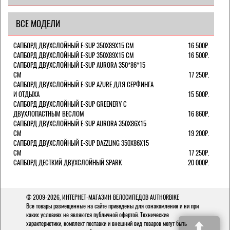
ВСЕ МОДЕЛИ
САПБОРД ДВУХСЛОЙНЫЙ E-SUP 350X89X15 СМ
16 500Р.
САПБОРД ДВУХСЛОЙНЫЙ E-SUP 350X89X15 СМ
16 500Р.
САПБОРД ДВУХСЛОЙНЫЙ E-SUP AURORA 350*86*15
СМ
17 250Р.
САПБОРД ДВУХСЛОЙНЫЙ E-SUP AZURE ДЛЯ СЕРФИНГА
И ОТДЫХА
15 500Р.
САПБОРД ДВУХСЛОЙНЫЙ E-SUP GREENERY С
ДВУХЛОПАСТНЫМ ВЕСЛОМ
16 860Р.
САПБОРД ДВУХСЛОЙНЫЙ E-SUP AURORA 350X86X15
СМ
19 200Р.
САПБОРД ДВУХСЛОЙНЫЙ E-SUP DAZZLING 350Х86Х15
СМ
17 250Р.
САПБОРД ДЕСТКИЙ ДВУХСЛОЙНЫЙ SPARK
20 000Р.
© 2009-2026,
ИНТЕРНЕТ-МАГАЗИН ВЕЛОСИПЕДОВ AUTHORBIKE
Все товары размещенные на сайте приведены для ознакомления и ни при
каких условиях не являются публичной офертой. Технические
характеристики, комплект поставки и внешний вид товаров могут быть