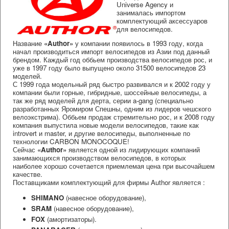
Universe Agency и
занималась импортом
комплектующий аксессуаров
для велосипедов.
Название
«Author»
у компании появилось в 1993 году, когда
начал производиться импорт велосипедов из Азии под данный
брендом. Каждый год оббьем производства велосипедов рос, и
уже в 1997 году было выпущено около 31500 велосипедов 23
моделей.
С 1999 года модельный ряд быстро развивался и к 2002 году у
компании были горные, гибридные, шоссейные велосипеды, а
так же ряд моделей для дерта, серии a-gang (специально
разработанных Яромиром Спешны, одним из лидеров чешского
велоэкстрима). Оббьем продаж стремительно рос, и к 2008 году
компания выпустила новые модели велосипедов, такие как
introvert и master, и другие велосипеды, выполненные по
технологии CARBON MONOCOQUE!
Сейчас
«Author»
является одной из лидирующих компаний
занимающихся производством велосипедов, в которых
наиболее хорошо сочетается приемлемая цена при высочайшем
качестве.
Поставщиками комплектующий для фирмы Author является :
SHIMANO
(навесное оборудование),
SRAM
(навесное оборудование),
FOX
(амортизаторы).