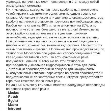
углерода, полученные слои ткани соединяются между собой
эпоксидными смолами.
Нити углерода, как основная часть карбона, являются очень
устойчивыми к растяжению волокнами на одном уровне со
сталью. Основным плюсом или другими словами достоинством
карбона являются его высокая прочность при небольшом весе.
Карбон легче стали на 40% и легче алюминия на 20%, а по
прочности не уступает большинству металлов! Именно из-за
этого карбон стали использовать в деталях гоночных
автомобилей, ведь для них такие характеристики актуальны.
При снижении веса прочность остается той же! Еще один из
плюсов – это, конечно же, внешний вид карбона. Он смотрится
очень престижно и красиво. Особенностью производства рам по
технологии Monocoque специфичный способ соединения труб
как единой составной часть. То есть фактически рама
получается цельная. К тому же по этой технологии
производится уникальная гидроформировка труб для рамы.
Длительный производственный процесс для каждой рамы,
многоуровневый контроль параметров во время производства и
надустановочные лабораторные тесты нагрузок предоставляют
гарантию качества карбоновых рам.
На данный момент у компании имеются следующие велосипеды
на основе карбоновой рамы:
·
Modus
·
Revolt
·
Egoist
·
Master
·
Introvert