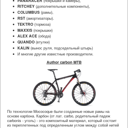
PANARACER
(покрышки и камеры),
RITCHEY
(дополнительные компоненты),
COLUMBUS
(рамы),
RST
(амортизаторы).
TEKTRO
(тормоза)
MAXXIS
(покрышки)
ALEX ACE
(обода)
QUANDO
(втулки)
KALIN
(вынос руля, подседельный штырь)
И многие другие известные производители.
Author carbon MTB
По технологии Mococoque были созданные новые рамы на
основе карбона. Карбон (от лат. carbo, родительный падеж
carbonis - уголь) - это композитный материал, который состоит
из переплетенных под определенным углом между собой нитей