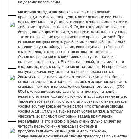
на детские велосипеды.
Материал звезд и шатунов.
Сейчас все приличные
производители начинают делать даже дешевые системы с
алюминиевыми шатунами, что существенно снижает их вес и
добавляет прочность на изгиб. Однако огромное количество
безродного оборудования сделаны со стальными шатунами,
так же как и низшие группы именитых производителей. Про
стальные шатуны писать уже бессмысленно, ибо это самые
младшие группы оборудования, используемые на "пивных"
велосипедах, в которых главное стоимость снизить.
Основное различие в алюминиевых шатунах - наличие
полости в теле шатуна. Если шатун полый, это снижает его
вес, однако, несколько увеличивает стоимость. На прочности
шатуна наличие внутренней полости не сказывается.
Звезды делаются из стали и алюминиевых сплавов. Иногда
ставится смешанный набор: часть звезд алюминиевая, часть
стальная, так почти на всех байках бюджетного уровня (300-
600$). Алюминиевые сплавы легче и прочнее на изгиб,
нежели стальные, однако и стоимость их существенно выше.
Также не забывайте, что сталь стали рознь: стальные звезды
уровня Tourney вовсе не то же самое, что стальные звезды
уровня Altus. Сталь на турней идет более мягкая, а потому
удержать их в прямом состоянии задача практически
нереальная, а это в свою очередь очень сильно влияет на
четкость переключения передач в системе и
продолжительность жизни цепи. А если серьезно,
современные алюминиевые звезды превосходят по качеству