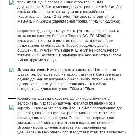
трех звезд. Одна звезда обычно ставится на BMX,
даунхильные байки, велосипеды для триала, ситибайки. Две
звезды обычно ставятся на туринги и шоссейники
(характерная пара: 42-52 зуба). Три звезды ставятся на
MTB/ATB и гибриды (характерная тройка 44(42)-34-22 зуба).
Форма звезд.
Звезды могут быть круглыми и овальными. Я
катался на системе Shimano Biopace-SG (FC-M200) со
звездами овальной формы, но реальных преимуществ/
недостатков не обнаружил. Просто несколько другие
ощущения.. Ну чуть-чуть выше КПД, если не используются
туклипсы или контакты. Подавляющее большинство систем
имеют круглые звезды.
Длина шатунов.
Немаловажный параметр. Чем длиннее
шатун, тем большее усилие можно развить и быстрее ехать,
однако длинными шатунами с непривычки можно начать
цепляться на выступающие неровности. Для байка
стандартная длина шатунов 170мм и 175мм.
Крепление шатуна к каретке.
До сих пор выпускаются
велосипеды, у которых шатуны крепятся клиньями к оси
каретки... Однако это прошлый век. Сейчас преобладают две
разновидности: с конусным креплением на ось каретки и
совмещенные с нею шатуны. Первая - это современная
классика, наиболее оптимальное и надежное решение.
Вторая - промышленный изврат, направленный на
удешевление технологии производства и ставится в основном