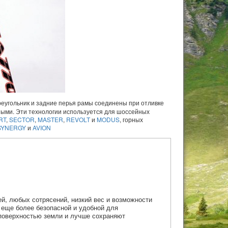
треугольник и задние перья рамы соединены при отливке
ными. Эти технологии используется для шоссейных
RT
,
SECTOR
,
MASTER
,
REVOLT
и
MODUS
, горных
SYNERGY
и
AVION
ей, любых сотрясений, низкий вес и возможности
 еще более безопасной и удобной для
 поверхностью земли и лучше сохраняют