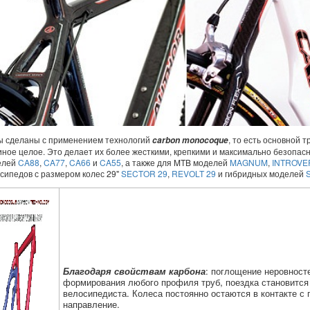
 сделаны с применением технологий
, то есть основной 
carbon monocoque
иное целое. Это делает их более жесткими, крепкими и максимально безопас
елей
CA88
,
CA77
,
CA66
и
CA55
, а также для MTB моделей
MAGNUM
,
INTROVE
сипедов с размером колес 29"
SECTOR 29
,
REVOLT 29
и гибридных моделей
Благодаря свойствам карбона
: поглощение неровност
формирования любого профиля труб, поездка становится
велосипедиста. Колеса постоянно остаются в контакте с
направление.