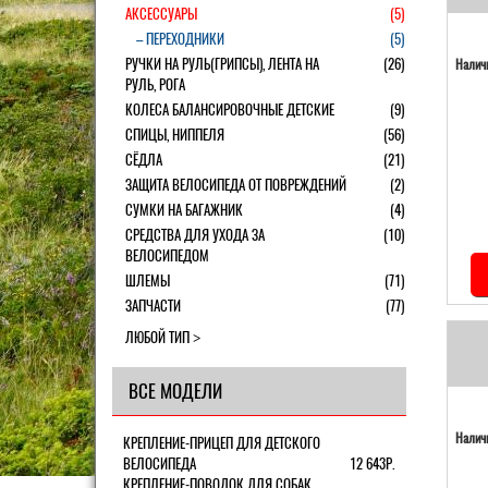
АКСЕССУАРЫ
(5)
– ПЕРЕХОДНИКИ
(5)
РУЧКИ НА РУЛЬ(ГРИПСЫ), ЛЕНТА НА
(26)
Наличи
РУЛЬ, РОГА
КОЛЕСА БАЛАНСИРОВОЧНЫЕ ДЕТСКИЕ
(9)
СПИЦЫ, НИППЕЛЯ
(56)
СЁДЛА
(21)
ЗАЩИТА ВЕЛОСИПЕДА ОТ ПОВРЕЖДЕНИЙ
(2)
СУМКИ НА БАГАЖНИК
(4)
СРЕДСТВА ДЛЯ УХОДА ЗА
(10)
ВЕЛОСИПЕДОМ
ШЛЕМЫ
(71)
ЗАПЧАСТИ
(77)
ЛЮБОЙ ТИП
ВСЕ МОДЕЛИ
Наличи
КРЕПЛЕНИЕ-ПРИЦЕП ДЛЯ ДЕТСКОГО
ВЕЛОСИПЕДА
12 643Р.
КРЕПЛЕНИЕ-ПОВОДОК ДЛЯ СОБАК