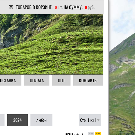
ТОВАРОВ В КОРЗИНЕ:
шт.
НА СУММУ:
руб.
0
0
ОСТАВКА
ОПЛАТА
ОПТ
КОНТАКТЫ
2024
любой
Стр. 1 из 1
|
|