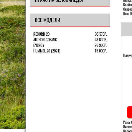
Вилка:
Колёса
Скорос
Вес:
10
ВСЕ МОДЕЛИ
RECORD 20
35 570Р.
AUTHOR COSMIC
28 830Р.
ENERGY
26 990Р.
HUMMEL 20 (2021)
15 000Р.
Наличи
Рама:
С
Вилка:
Колёса