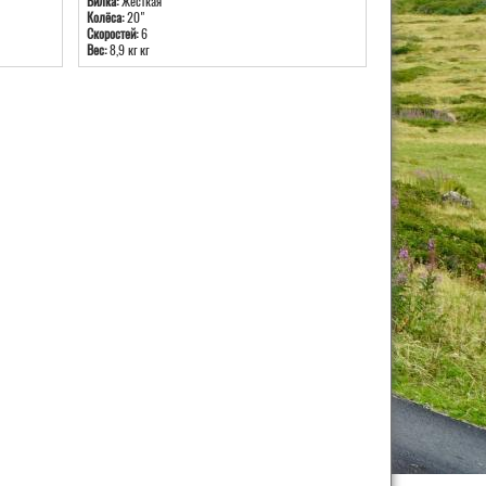
Вилка:
Жесткая
Колёса:
20"
Скоростей:
6
Вес:
8,9 кг кг