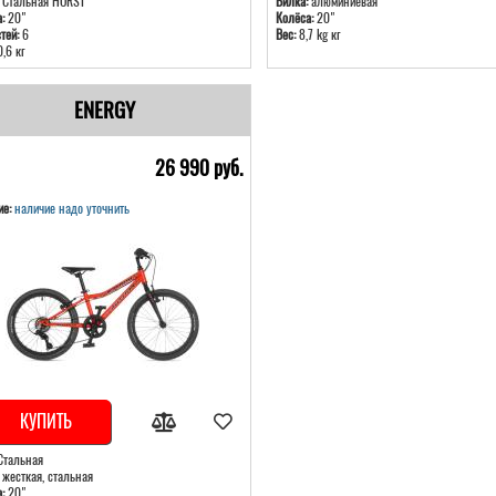
Стальная HORST
Вилка:
алюминиевая
:
20"
Колёса:
20"
тей:
6
Вес:
8,7 kg кг
,6 кг
ENERGY
26 990 pуб.
е:
наличие надо уточнить
КУПИТЬ
тальная
жесткая, стальная
:
20"