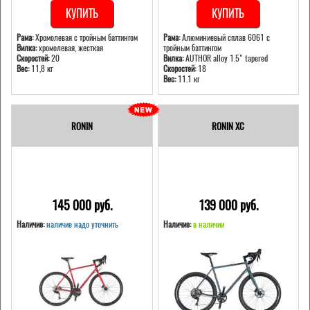
КУПИТЬ
КУПИТЬ
Рама:
Хромолевая с тройным баттингом
Рама:
Алюминиевый сплав 6061 с
Вилка:
хромолевая, жесткая
тройным баттингом
Скоростей:
20
Вилка:
AUTHOR alloy 1.5" tapered
Вес:
11,8 кг
Скоростей:
18
Вес:
11.1 кг
RONIN
RONIN XC
145 000 pуб.
139 000 pуб.
Наличие:
наличие надо уточнить
Наличие:
в наличии