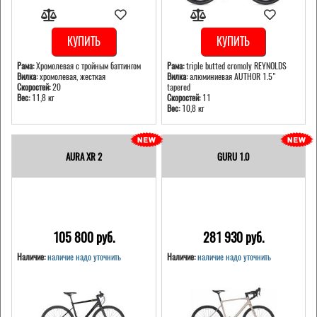
КУПИТЬ
КУПИТЬ
Рама:
Хромолевая с тройным баттингом
Рама:
triple butted cromoly REYNOLDS
Вилка:
хромолевая, жесткая
Вилка:
алюминиевая AUTHOR 1.5"
Скоростей:
20
tapered
Вес:
11,8 кг
Скоростей:
11
Вес:
10,8 кг
AURA XR 2
GURU 1.0
105 800 pуб.
281 930 pуб.
Наличие:
наличие надо уточнить
Наличие:
наличие надо уточнить