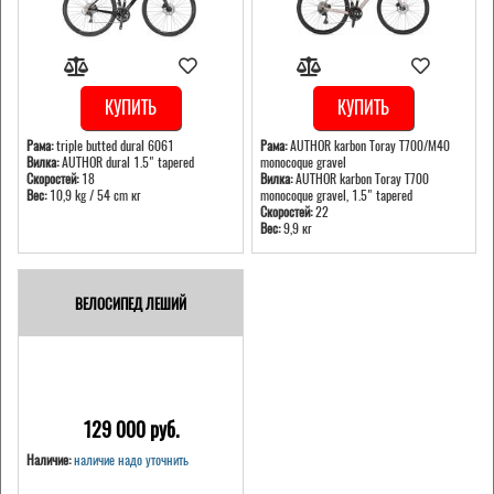
КУПИТЬ
КУПИТЬ
Рама:
triple butted dural 6061
Рама:
AUTHOR karbon Toray T700/M40
Вилка:
AUTHOR dural 1.5" tapered
monocoque gravel
Скоростей:
18
Вилка:
AUTHOR karbon Toray T700
Вес:
10,9 kg / 54 cm кг
monocoque gravel, 1.5" tapered
Скоростей:
22
Вес:
9,9 кг
ВЕЛОСИПЕД ЛЕШИЙ
129 000 pуб.
Наличие:
наличие надо уточнить