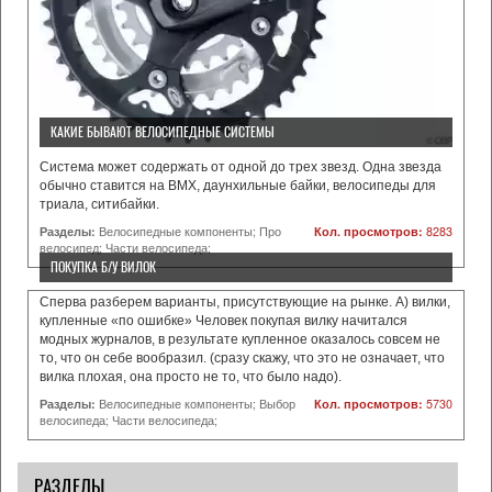
КАКИЕ БЫВАЮТ ВЕЛОСИПЕДНЫЕ СИСТЕМЫ
Система может содержать от одной до трех звезд. Одна звезда
обычно ставится на BMX, даунхильные байки, велосипеды для
триала, ситибайки.
Разделы:
Велосипедные компоненты; Про
Кол. просмотров:
8283
велосипед; Части велосипеда;
ПОКУПКА Б/У ВИЛОК
Сперва разберем варианты, присутствующие на рынке. А) вилки,
купленные «по ошибке» Человек покупая вилку начитался
модных журналов, в результате купленное оказалось совсем не
то, что он себе вообразил. (сразу скажу, что это не означает, что
вилка плохая, она просто не то, что было надо).
Разделы:
Велосипедные компоненты; Выбор
Кол. просмотров:
5730
велосипеда; Части велосипеда;
РАЗДЕЛЫ