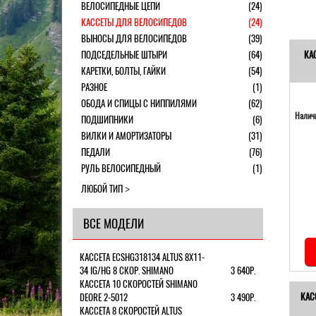
ВЕЛОСИПЕДНЫЕ ЦЕПИ
(24)
КАССЕТЫ ДЛЯ ВЕЛОСИПЕДОВ
(24)
ВЫНОСЫ ДЛЯ ВЕЛОСИПЕДОВ
(39)
ПОДСЕДЕЛЬНЫЕ ШТЫРИ
(64)
КА
КАРЕТКИ, БОЛТЫ, ГАЙКИ
(54)
РАЗНОЕ
(1)
ОБОДА И СПИЦЫ С НИППИЛЯМИ
(62)
Наличи
ПОДШИПНИКИ
(6)
ВИЛКИ И АМОРТИЗАТОРЫ
(31)
ПЕДАЛИ
(76)
РУЛЬ ВЕЛОСИПЕДНЫЙ
(1)
ЛЮБОЙ ТИП
ВСЕ МОДЕЛИ
КАССЕТА ECSHG318134 ALTUS 8Х11-
34 IG/HG 8 СКОР. SHIMANO
3 640Р.
КАССЕТА 10 СКОРОСТЕЙ SHIMANO
КАС
DEORE 2-5012
3 490Р.
КАССЕТА 8 СКОРОСТЕЙ ALTUS