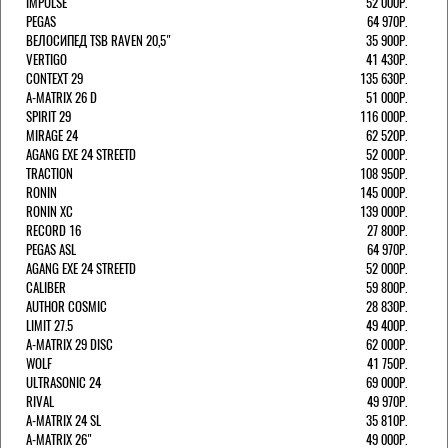
IMPULSE
52 000Р.
PEGAS
64 970Р.
ВЕЛОСИПЕД TSB RAVEN 20,5"
35 900Р.
VERTIGO
41 430Р.
CONTEXT 29
135 630Р.
A-MATRIX 26 D
51 000Р.
SPIRIT 29
116 000Р.
MIRAGE 24
62 520Р.
AGANG EXE 24 STREETD
52 000Р.
TRACTION
108 950Р.
RONIN
145 000Р.
RONIN XC
139 000Р.
RECORD 16
27 800Р.
PEGAS ASL
64 970Р.
AGANG EXE 24 STREETD
52 000Р.
CALIBER
59 800Р.
AUTHOR COSMIC
28 830Р.
LIMIT 27.5
49 400Р.
A-MATRIX 29 DISC
62 000Р.
WOLF
41 750Р.
ULTRASONIC 24
69 000Р.
RIVAL
49 970Р.
A-MATRIX 24 SL
35 810Р.
A-MATRIX 26"
49 000Р.