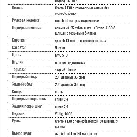
подседельной 71
Вилка:
Cromo 4130 с коническими ногами, без
термообработки
Рулевая колонка:
neco h-52 на пром подшипниках
Передняя система:
алюминий, 25 зубов, шатуны Cromo 4130 8
шлицев с торцевыми болтами
Каретка:
spanish 19 mm на пром подшипниках
Кассета:
9 зубов
Цепь:
KMC 510
Втулки:
на пром подшипниках
Тормоза:
задний u-brake
Передний обод:
20" двойные 36 спиц
Задний обод:
20" двойные 36 спиц
Спицы:
сталь
Передняя покрышка:
слики 2.4
Задняя покрышка:
слики 2.4
Педали:
Wellgo b109
Руль:
Cromo 4130 с термообработкой, 30 ширина, 9
высота
Вынос руля:
литой front load 50 мм длинна