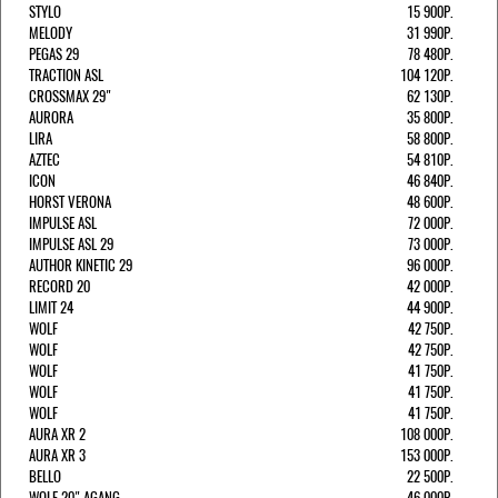
STYLO
15 900Р.
MELODY
31 990Р.
PEGAS 29
78 480Р.
TRACTION ASL
104 120Р.
CROSSMAX 29"
62 130Р.
AURORA
35 800Р.
LIRA
58 800Р.
AZTEC
54 810Р.
ICON
46 840Р.
HORST VERONA
48 600Р.
IMPULSE ASL
72 000Р.
IMPULSE ASL 29
73 000Р.
AUTHOR KINETIC 29
96 000Р.
RECORD 20
42 000Р.
LIMIT 24
44 900Р.
WOLF
42 750Р.
WOLF
42 750Р.
WOLF
41 750Р.
WOLF
41 750Р.
WOLF
41 750Р.
AURA XR 2
108 000Р.
AURA XR 3
153 000Р.
BELLO
22 500Р.
WOLF 20" AGANG
46 000Р.