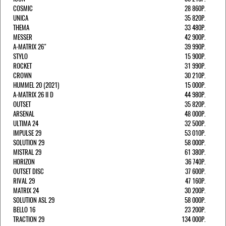
COSMIC
28 860Р.
UNICA
35 820Р.
THEMA
33 480Р.
MESSER
42 900Р.
A-MATRIX 26"
39 990Р.
STYLO
15 900Р.
ROCKET
31 990Р.
CROWN
30 210Р.
HUMMEL 20 (2021)
15 000Р.
A-MATRIX 26 II D
44 980Р.
OUTSET
35 820Р.
ARSENAL
48 000Р.
ULTIMA 24
32 500Р.
IMPULSE 29
53 010Р.
SOLUTION 29
58 000Р.
MISTRAL 29
61 380Р.
HORIZON
36 740Р.
OUTSET DISC
37 600Р.
RIVAL 29
47 160Р.
MATRIX 24
30 200Р.
SOLUTION ASL 29
58 000Р.
BELLO 16
23 200Р.
TRACTION 29
134 000Р.