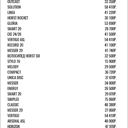
OUTCAST
33 350Р.
SOLUTION
58 410Р.
LINEA
41 220Р.
HORST ROCKET
30 100Р.
GLORIA
53 690Р.
SMART 20
28 700Р.
EXE 24/26
41 500Р.
VERTIGO ASL
54 410Р.
RECORD 20
41 100Р.
MESSER 29
41 740Р.
ВЕЛОСИПЕД HORST SIX
32 500Р.
STYLO 16
15 900Р.
MELODY
29 500Р.
COMPACT
36 720Р.
UNICA DISC
37 670Р.
MESSER
34 000Р.
ENERGY
26 500Р.
SMART 20
29 870Р.
SIMPLEX
75 060Р.
CLASSIC
48 380Р.
MESSER 29
27 060Р.
VERTIGO
54 410Р.
ARSENAL ASL
48 000Р.
HORIZON
47 970Р.