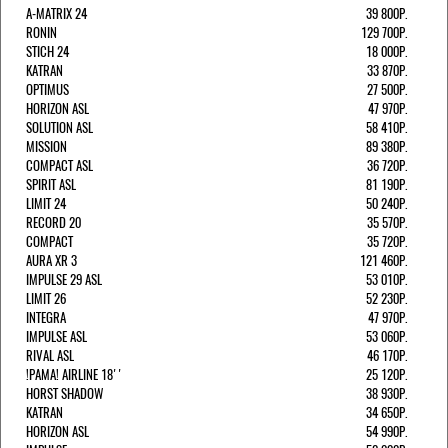
A-MATRIX 24
39 800Р.
RONIN
129 700Р.
STICH 24
18 000Р.
KATRAN
33 870Р.
OPTIMUS
27 500Р.
HORIZON ASL
47 970Р.
SOLUTION ASL
58 410Р.
MISSION
89 380Р.
COMPACT ASL
36 720Р.
SPIRIT ASL
81 190Р.
LIMIT 24
50 240Р.
RECORD 20
35 570Р.
COMPACT
35 720Р.
AURA XR 3
121 460Р.
IMPULSE 29 ASL
53 010Р.
LIMIT 26
52 230Р.
INTEGRA
47 970Р.
IMPULSE ASL
53 060Р.
RIVAL ASL
46 170Р.
!РАМА! AIRLINE 18''
25 120Р.
HORST SHADOW
38 930Р.
KATRAN
34 650Р.
HORIZON ASL
54 990Р.