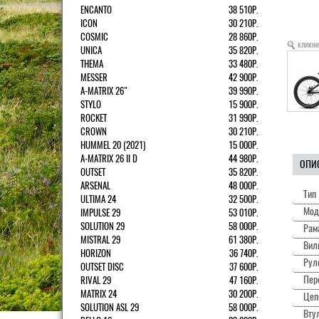
ENCANTO
38 510Р.
ICON
30 210Р.
COSMIC
28 860Р.
кликни
UNICA
35 820Р.
THEMA
33 480Р.
MESSER
42 900Р.
A-MATRIX 26"
39 990Р.
STYLO
15 900Р.
ROCKET
31 990Р.
CROWN
30 210Р.
HUMMEL 20 (2021)
15 000Р.
A-MATRIX 26 II D
44 980Р.
ОПИ
OUTSET
35 820Р.
ARSENAL
48 000Р.
Тип
ULTIMA 24
32 500Р.
Мод
IMPULSE 29
53 010Р.
SOLUTION 29
58 000Р.
Рам
MISTRAL 29
61 380Р.
Вил
HORIZON
36 740Р.
Рул
OUTSET DISC
37 600Р.
Пер
RIVAL 29
47 160Р.
MATRIX 24
30 200Р.
Цеп
SOLUTION ASL 29
58 000Р.
Вту