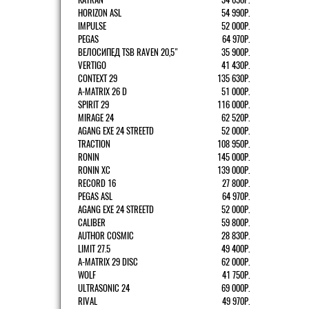
HORIZON ASL
54 990Р.
IMPULSE
52 000Р.
PEGAS
64 970Р.
ВЕЛОСИПЕД TSB RAVEN 20,5"
35 900Р.
VERTIGO
41 430Р.
CONTEXT 29
135 630Р.
A-MATRIX 26 D
51 000Р.
SPIRIT 29
116 000Р.
MIRAGE 24
62 520Р.
AGANG EXE 24 STREETD
52 000Р.
TRACTION
108 950Р.
RONIN
145 000Р.
RONIN XC
139 000Р.
RECORD 16
27 800Р.
PEGAS ASL
64 970Р.
AGANG EXE 24 STREETD
52 000Р.
CALIBER
59 800Р.
AUTHOR COSMIC
28 830Р.
LIMIT 27.5
49 400Р.
A-MATRIX 29 DISC
62 000Р.
WOLF
41 750Р.
ULTRASONIC 24
69 000Р.
RIVAL
49 970Р.