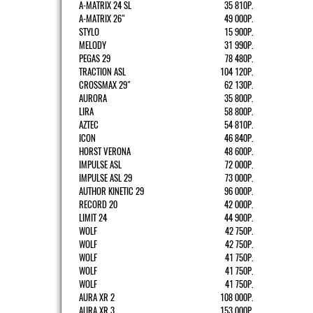
A-MATRIX 24 SL
35 810Р.
A-MATRIX 26"
49 000Р.
STYLO
15 900Р.
MELODY
31 990Р.
PEGAS 29
78 480Р.
TRACTION ASL
104 120Р.
CROSSMAX 29"
62 130Р.
AURORA
35 800Р.
LIRA
58 800Р.
AZTEC
54 810Р.
ICON
46 840Р.
HORST VERONA
48 600Р.
IMPULSE ASL
72 000Р.
IMPULSE ASL 29
73 000Р.
AUTHOR KINETIC 29
96 000Р.
RECORD 20
42 000Р.
LIMIT 24
44 900Р.
WOLF
42 750Р.
WOLF
42 750Р.
WOLF
41 750Р.
WOLF
41 750Р.
WOLF
41 750Р.
AURA XR 2
108 000Р.
AURA XR 3
153 000Р.