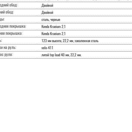
едний обод:
Двойной
ний обод:
Двойной
цы:
сталь, черные
едняя покрышка:
Kenda Kranium 2,1
няя покрышка:
Kenda Kranium 2,1
ь:
123 мм высота, 22,2 мм, закаленная сталь
и на руль:
velo-411
ос руля:
литой top load 40 мм, 22,2 мм.