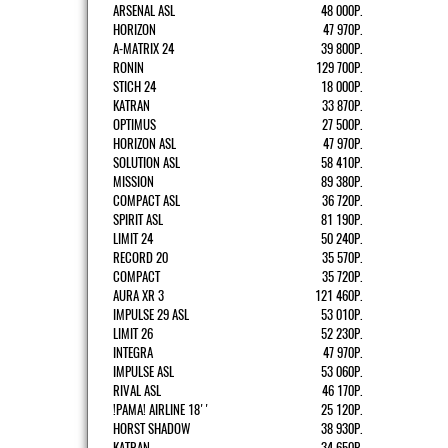
ARSENAL ASL
48 000Р.
HORIZON
47 970Р.
A-MATRIX 24
39 800Р.
RONIN
129 700Р.
STICH 24
18 000Р.
KATRAN
33 870Р.
OPTIMUS
27 500Р.
HORIZON ASL
47 970Р.
SOLUTION ASL
58 410Р.
MISSION
89 380Р.
COMPACT ASL
36 720Р.
SPIRIT ASL
81 190Р.
LIMIT 24
50 240Р.
RECORD 20
35 570Р.
COMPACT
35 720Р.
AURA XR 3
121 460Р.
IMPULSE 29 ASL
53 010Р.
LIMIT 26
52 230Р.
INTEGRA
47 970Р.
IMPULSE ASL
53 060Р.
RIVAL ASL
46 170Р.
!РАМА! AIRLINE 18''
25 120Р.
HORST SHADOW
38 930Р.
KATRAN
34 650Р.