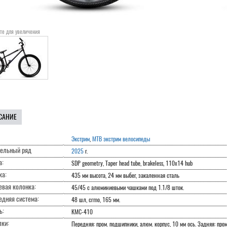
те для увеличения
САНИЕ
Экстрим
,
MTB экстрим велосипеды
ельный ряд
2025
г.
а:
SDP geometry, Taper head tube, brakeless, 110x14 hub
ка:
435 мм высота, 24 мм выбег, закаленная сталь
евая колонка:
45/45 с алюминиевыми чашками под 1.1/8 шток.
едняя система:
48 шл, crmo, 165 мм.
ь:
KMC-410
лки:
Передняя: пром. подшипники, алюм. корпус, 10 мм ось. Задняя: пром