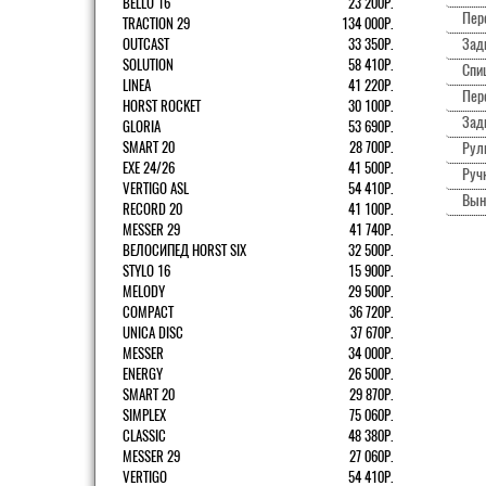
BELLO 16
23 200Р.
Пер
TRACTION 29
134 000Р.
Зад
OUTCAST
33 350Р.
SOLUTION
58 410Р.
Спи
LINEA
41 220Р.
Пер
HORST ROCKET
30 100Р.
Зад
GLORIA
53 690Р.
SMART 20
28 700Р.
Рул
EXE 24/26
41 500Р.
Ручк
VERTIGO ASL
54 410Р.
Вын
RECORD 20
41 100Р.
MESSER 29
41 740Р.
ВЕЛОСИПЕД HORST SIX
32 500Р.
STYLO 16
15 900Р.
MELODY
29 500Р.
COMPACT
36 720Р.
UNICA DISC
37 670Р.
MESSER
34 000Р.
ENERGY
26 500Р.
SMART 20
29 870Р.
SIMPLEX
75 060Р.
CLASSIC
48 380Р.
MESSER 29
27 060Р.
VERTIGO
54 410Р.