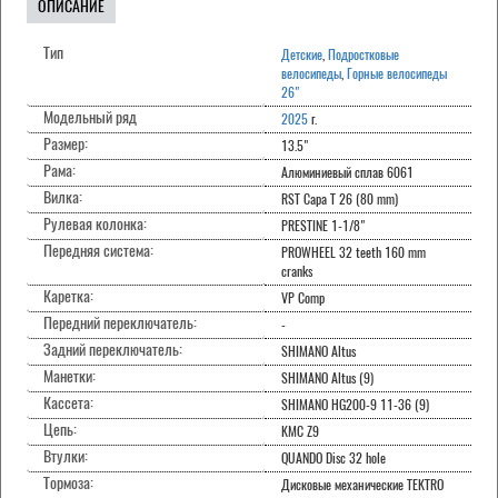
ОПИСАНИЕ
Тип
Детские
,
Подростковые
велосипеды
,
Горные велосипеды
26"
Модельный ряд
2025
г.
Размер:
13.5"
Рама:
Алюминиевый сплав 6061
Вилка:
RST Capa T 26 (80 mm)
Рулевая колонка:
PRESTINE 1-1/8"
Передняя система:
PROWHEEL 32 teeth 160 mm
cranks
Каретка:
VP Comp
Передний переключатель:
-
Задний переключатель:
SHIMANO Altus
Манетки:
SHIMANO Altus (9)
Кассета:
SHIMANO HG200-9 11-36 (9)
Цепь:
KMC Z9
Втулки:
QUANDO Disc 32 hole
Тормоза:
Дисковые механические TEKTRO