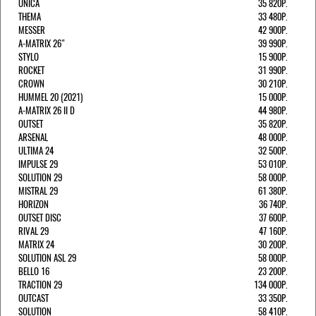
UNICA
35 820Р.
THEMA
33 480Р.
MESSER
42 900Р.
A-MATRIX 26"
39 990Р.
STYLO
15 900Р.
ROCKET
31 990Р.
CROWN
30 210Р.
HUMMEL 20 (2021)
15 000Р.
A-MATRIX 26 II D
44 980Р.
OUTSET
35 820Р.
ARSENAL
48 000Р.
ULTIMA 24
32 500Р.
IMPULSE 29
53 010Р.
SOLUTION 29
58 000Р.
MISTRAL 29
61 380Р.
HORIZON
36 740Р.
OUTSET DISC
37 600Р.
RIVAL 29
47 160Р.
MATRIX 24
30 200Р.
SOLUTION ASL 29
58 000Р.
BELLO 16
23 200Р.
TRACTION 29
134 000Р.
OUTCAST
33 350Р.
SOLUTION
58 410Р.