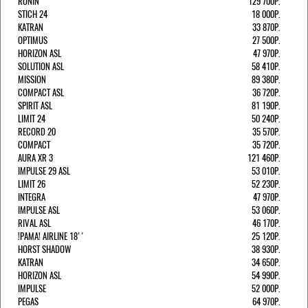
RONIN
129 700Р.
STICH 24
18 000Р.
KATRAN
33 870Р.
OPTIMUS
27 500Р.
HORIZON ASL
47 970Р.
SOLUTION ASL
58 410Р.
MISSION
89 380Р.
COMPACT ASL
36 720Р.
SPIRIT ASL
81 190Р.
LIMIT 24
50 240Р.
RECORD 20
35 570Р.
COMPACT
35 720Р.
AURA XR 3
121 460Р.
IMPULSE 29 ASL
53 010Р.
LIMIT 26
52 230Р.
INTEGRA
47 970Р.
IMPULSE ASL
53 060Р.
RIVAL ASL
46 170Р.
!РАМА! AIRLINE 18''
25 120Р.
HORST SHADOW
38 930Р.
KATRAN
34 650Р.
HORIZON ASL
54 990Р.
IMPULSE
52 000Р.
PEGAS
64 970Р.