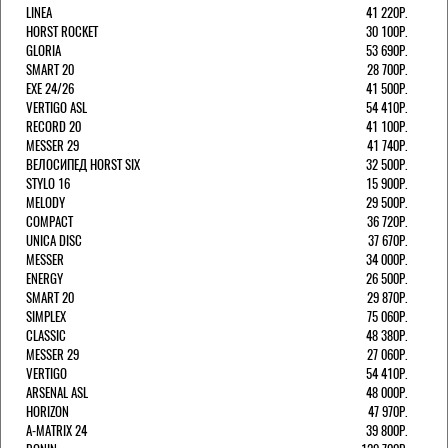
LINEA
41 220Р.
HORST ROCKET
30 100Р.
GLORIA
53 690Р.
SMART 20
28 700Р.
EXE 24/26
41 500Р.
VERTIGO ASL
54 410Р.
RECORD 20
41 100Р.
MESSER 29
41 740Р.
ВЕЛОСИПЕД HORST SIX
32 500Р.
STYLO 16
15 900Р.
MELODY
29 500Р.
COMPACT
36 720Р.
UNICA DISC
37 670Р.
MESSER
34 000Р.
ENERGY
26 500Р.
SMART 20
29 870Р.
SIMPLEX
75 060Р.
CLASSIC
48 380Р.
MESSER 29
27 060Р.
VERTIGO
54 410Р.
ARSENAL ASL
48 000Р.
HORIZON
47 970Р.
A-MATRIX 24
39 800Р.