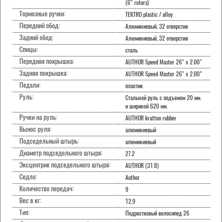
(6" rotors)
Тормозные ручки:
TEKTRO plastic / alloy
Передний обод:
Алюминиевый, 32 отверстия
Задний обод:
Алюминиевый, 32 отверстия
Спицы:
сталь
Передняя покрышка:
AUTHOR Speed Master 26" x 2.00"
Задняя покрышка:
AUTHOR Speed Master 26" x 2.00"
Педали:
пластик
Руль:
Стальной руль с подъемом 20 мм.
и шириной 620 мм.
Ручки на руль:
AUTHOR kratton rubber
Вынос руля:
алюминиевый
Подседельный штырь:
алюминиевый
Диаметр подседельного штыря:
27.2
Эксцентрик подседельного штыря:
AUTHOR (31.8)
Седло:
Author
Количество передач:
9
Вес в кг:
12,9
Тип:
Подростковый велосипед 26