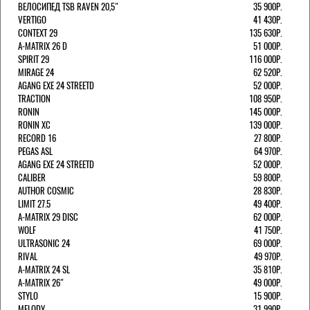
ВЕЛОСИПЕД TSB RAVEN 20,5"
35 900Р.
VERTIGO
41 430Р.
CONTEXT 29
135 630Р.
A-MATRIX 26 D
51 000Р.
SPIRIT 29
116 000Р.
MIRAGE 24
62 520Р.
AGANG EXE 24 STREETD
52 000Р.
TRACTION
108 950Р.
RONIN
145 000Р.
RONIN XC
139 000Р.
RECORD 16
27 800Р.
PEGAS ASL
64 970Р.
AGANG EXE 24 STREETD
52 000Р.
CALIBER
59 800Р.
AUTHOR COSMIC
28 830Р.
LIMIT 27.5
49 400Р.
A-MATRIX 29 DISC
62 000Р.
WOLF
41 750Р.
ULTRASONIC 24
69 000Р.
RIVAL
49 970Р.
A-MATRIX 24 SL
35 810Р.
A-MATRIX 26"
49 000Р.
STYLO
15 900Р.
MELODY
31 990Р.