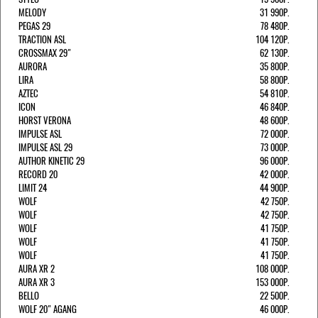
MELODY
31 990Р.
PEGAS 29
78 480Р.
TRACTION ASL
104 120Р.
CROSSMAX 29"
62 130Р.
AURORA
35 800Р.
LIRA
58 800Р.
AZTEC
54 810Р.
ICON
46 840Р.
HORST VERONA
48 600Р.
IMPULSE ASL
72 000Р.
IMPULSE ASL 29
73 000Р.
AUTHOR KINETIC 29
96 000Р.
RECORD 20
42 000Р.
LIMIT 24
44 900Р.
WOLF
42 750Р.
WOLF
42 750Р.
WOLF
41 750Р.
WOLF
41 750Р.
WOLF
41 750Р.
AURA XR 2
108 000Р.
AURA XR 3
153 000Р.
BELLO
22 500Р.
WOLF 20" AGANG
46 000Р.