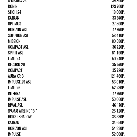
A-MATRIX 24
39 800Р.
RONIN
129 700Р.
STICH 24
18 000Р.
KATRAN
33 870Р.
OPTIMUS
27 500Р.
HORIZON ASL
47 970Р.
SOLUTION ASL
58 410Р.
MISSION
89 380Р.
COMPACT ASL
36 720Р.
SPIRIT ASL
81 190Р.
LIMIT 24
50 240Р.
RECORD 20
35 570Р.
COMPACT
35 720Р.
AURA XR 3
121 460Р.
IMPULSE 29 ASL
53 010Р.
LIMIT 26
52 230Р.
INTEGRA
47 970Р.
IMPULSE ASL
53 060Р.
RIVAL ASL
46 170Р.
!РАМА! AIRLINE 18''
25 120Р.
HORST SHADOW
38 930Р.
KATRAN
34 650Р.
HORIZON ASL
54 990Р.
IMPULSE
52 000Р.