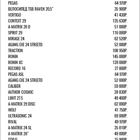
PEGAS
64 970Р.
ВЕЛОСИПЕД TSB RAVEN 20,5"
35 900Р.
VERTIGO
41 430Р.
CONTEXT 29
135 630Р.
A-MATRIX 26 D
51 000Р.
SPIRIT 29
116 000Р.
MIRAGE 24
62 520Р.
AGANG EXE 24 STREETD
52 000Р.
TRACTION
108 950Р.
RONIN
145 000Р.
RONIN XC
139 000Р.
RECORD 16
27 800Р.
PEGAS ASL
64 970Р.
AGANG EXE 24 STREETD
52 000Р.
CALIBER
59 800Р.
AUTHOR COSMIC
28 830Р.
LIMIT 27.5
49 400Р.
A-MATRIX 29 DISC
62 000Р.
WOLF
41 750Р.
ULTRASONIC 24
69 000Р.
RIVAL
49 970Р.
A-MATRIX 24 SL
35 810Р.
A-MATRIX 26"
49 000Р.
STYLO
15 900Р.