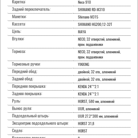
Каретка:
Neco 910
Задний переключатель:
SHIMANO RD-M310
Манетки:
Shimano M315
Кассета:
SHIMANO HG200,12-32T
Цепь:
MAYA
Втулки:
NECO, 32 отверстий, алюминий,
пром. подшипники
Тормоза:
NECO, 32 отверстий, алюминий,
пром. подшипники
Тормозные ручки:
YINXING
Передний обод:
двойной, 32 отв., алюминий
Задний обод:
двойной, 32 отв., алюминий
Передняя покрышка:
KENDA 24"*2.1
Задняя покрышка:
KENDA 24"*2.1
Руль:
HORST, 580 мм, алюминий
Вынос руля:
UUR, алюминий
Подседельный штырь:
UUR 27.2*300 мм, алюминий
Эксцентрик подседельного штыря:
HORST 31,8
Седло:
HORST
Количество передач: