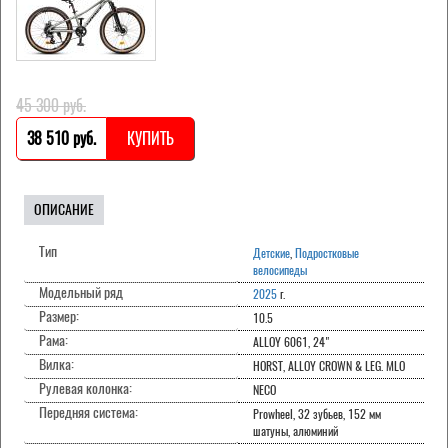
45 300 pуб.
38 510 pуб.
КУПИТЬ
ОПИСАНИЕ
Тип
Детские
,
Подростковые
велосипеды
Модельный ряд
2025
г.
Размер:
10.5
Рама:
ALLOY 6061, 24"
Вилка:
HORST, ALLOY CROWN & LEG. MLO
Рулевая колонка:
NECO
Передняя система:
Prowheel, 32 зубьев, 152 мм
шатуны, алюминий