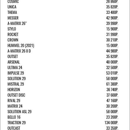
COSMIC
28 860Р.
UNICA
35 820Р.
THEMA
33 480Р.
MESSER
42 900Р.
A-MATRIX 26"
39 990Р.
STYLO
15 900Р.
ROCKET
31 990Р.
CROWN
30 210Р.
HUMMEL 20 (2021)
15 000Р.
A-MATRIX 26 II D
44 980Р.
OUTSET
35 820Р.
ARSENAL
48 000Р.
ULTIMA 24
32 500Р.
IMPULSE 29
53 010Р.
SOLUTION 29
58 000Р.
MISTRAL 29
61 380Р.
HORIZON
36 740Р.
OUTSET DISC
37 600Р.
RIVAL 29
47 160Р.
MATRIX 24
30 200Р.
SOLUTION ASL 29
58 000Р.
BELLO 16
23 200Р.
TRACTION 29
134 000Р.
OUTCAST
33 350Р.