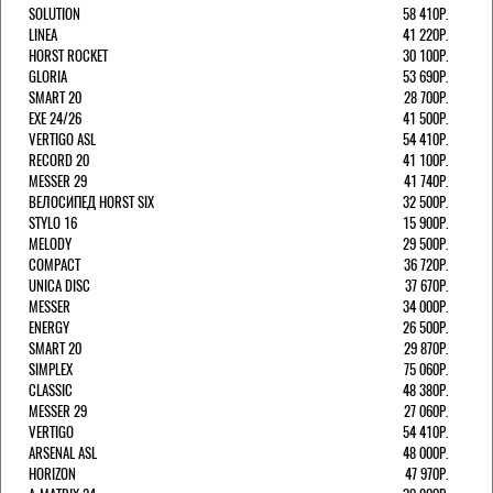
SOLUTION
58 410Р.
LINEA
41 220Р.
HORST ROCKET
30 100Р.
GLORIA
53 690Р.
SMART 20
28 700Р.
EXE 24/26
41 500Р.
VERTIGO ASL
54 410Р.
RECORD 20
41 100Р.
MESSER 29
41 740Р.
ВЕЛОСИПЕД HORST SIX
32 500Р.
STYLO 16
15 900Р.
MELODY
29 500Р.
COMPACT
36 720Р.
UNICA DISC
37 670Р.
MESSER
34 000Р.
ENERGY
26 500Р.
SMART 20
29 870Р.
SIMPLEX
75 060Р.
CLASSIC
48 380Р.
MESSER 29
27 060Р.
VERTIGO
54 410Р.
ARSENAL ASL
48 000Р.
HORIZON
47 970Р.