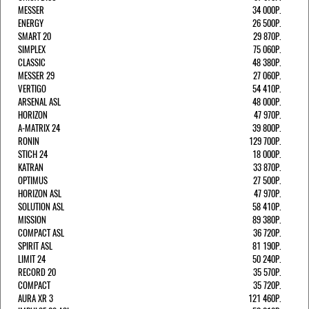
MESSER
34 000Р.
ENERGY
26 500Р.
SMART 20
29 870Р.
SIMPLEX
75 060Р.
CLASSIC
48 380Р.
MESSER 29
27 060Р.
VERTIGO
54 410Р.
ARSENAL ASL
48 000Р.
HORIZON
47 970Р.
A-MATRIX 24
39 800Р.
RONIN
129 700Р.
STICH 24
18 000Р.
KATRAN
33 870Р.
OPTIMUS
27 500Р.
HORIZON ASL
47 970Р.
SOLUTION ASL
58 410Р.
MISSION
89 380Р.
COMPACT ASL
36 720Р.
SPIRIT ASL
81 190Р.
LIMIT 24
50 240Р.
RECORD 20
35 570Р.
COMPACT
35 720Р.
AURA XR 3
121 460Р.