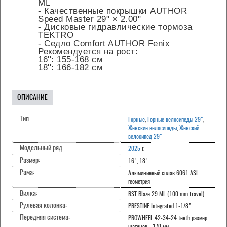
ML
- Качественные покрышки AUTHOR
Speed ​​Master 29" × 2.00"
- Дисковые гидравлические тормоза
TEKTRO
- Седло Comfort AUTHOR Fenix
Рекомендуется на рост:
16'': 155-168 см
18'': 166-182 см
ОПИСАНИЕ
Тип
Горные
,
Горные велосипеды 29"
,
Женские велосипеды
,
Женский
велосипед 29"
Модельный ряд
2025
г.
Размер:
16", 18"
Рама:
Алюминиевый сплав 6061 ASL
геометрия
Вилка:
RST Blaze 29 ML (100 mm travel)
Рулевая колонка:
PRESTINE Integrated 1-1/8"
Передняя система:
PROWHEEL 42-34-24 teeth размер
шатунов - 170 мм.