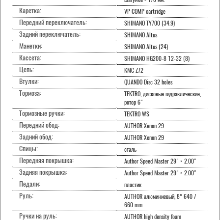
Каретка:
VP COMP cartridge
Передний переключатель:
SHIMANO TY700 (34.9)
Задний переключатель:
SHIMANO Altus
Манетки:
SHIMANO Altus (24)
Кассета:
SHIMANO HG200-8 12-32 (8)
Цепь:
KMC Z72
Втулки:
QUANDO Disc 32 holes
Тормоза:
TEKTRO, дисковые гидравлические,
ротор 6"
Тормозные ручки:
TEKTRO WS
Передний обод:
AUTHOR Xenon 29
Задний обод:
AUTHOR Xenon 29
Спицы:
сталь
Передняя покрышка:
Author Speed Master 29" × 2.00"
Задняя покрышка:
Author Speed Master 29" × 2.00"
Педали:
пластик
Руль:
AUTHOR алюминиевый, 8° 640 /
660 mm
Ручки на руль:
AUTHOR high density foam