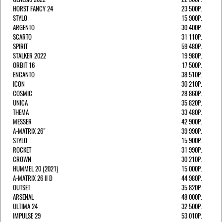
HORST FANCY 24
23 500Р.
STYLO
15 900Р.
ARGENTO
30 400Р.
SCARTO
31 110Р.
SPIRIT
59 480Р.
STALKER 2022
19 980Р.
ORBIT 16
17 500Р.
ENCANTO
38 510Р.
ICON
30 210Р.
COSMIC
28 860Р.
UNICA
35 820Р.
THEMA
33 480Р.
MESSER
42 900Р.
A-MATRIX 26"
39 990Р.
STYLO
15 900Р.
ROCKET
31 990Р.
CROWN
30 210Р.
HUMMEL 20 (2021)
15 000Р.
A-MATRIX 26 II D
44 980Р.
OUTSET
35 820Р.
ARSENAL
48 000Р.
ULTIMA 24
32 500Р.
IMPULSE 29
53 010Р.