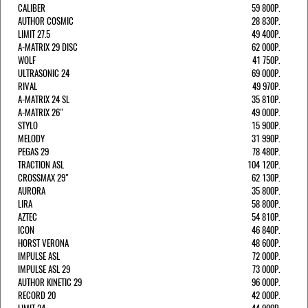
CALIBER
59 800Р.
AUTHOR COSMIC
28 830Р.
LIMIT 27.5
49 400Р.
A-MATRIX 29 DISC
62 000Р.
WOLF
41 750Р.
ULTRASONIC 24
69 000Р.
RIVAL
49 970Р.
A-MATRIX 24 SL
35 810Р.
A-MATRIX 26"
49 000Р.
STYLO
15 900Р.
MELODY
31 990Р.
PEGAS 29
78 480Р.
TRACTION ASL
104 120Р.
CROSSMAX 29"
62 130Р.
AURORA
35 800Р.
LIRA
58 800Р.
AZTEC
54 810Р.
ICON
46 840Р.
HORST VERONA
48 600Р.
IMPULSE ASL
72 000Р.
IMPULSE ASL 29
73 000Р.
AUTHOR KINETIC 29
96 000Р.
RECORD 20
42 000Р.