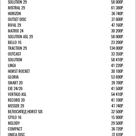
SOLUTION 29
58 000Р.
MISTRAL 29
61 380Р.
HORIZON
36 740Р.
OUTSET DISC
37 600Р.
RIVAL 29
47 160Р.
MATRIX 24
30 200Р.
SOLUTION ASL 29
58 000Р.
BELLO 16
23 200Р.
TRACTION 29
134 000Р.
OUTCAST
33 350Р.
SOLUTION
58 410Р.
LINEA
41 220Р.
HORST ROCKET
30 100Р.
GLORIA
53 690Р.
SMART 20
28 700Р.
EXE 24/26
41 500Р.
VERTIGO ASL
54 410Р.
RECORD 20
41 100Р.
MESSER 29
41 740Р.
ВЕЛОСИПЕД HORST SIX
32 500Р.
STYLO 16
15 900Р.
MELODY
29 500Р.
COMPACT
36 720Р.
UNICA DISC
37 670Р.