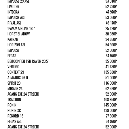
IMPULSE 29 ASL
53 010Р.
LIMIT 26
52 230Р.
INTEGRA
47 970Р.
IMPULSE ASL
53 060Р.
RIVAL ASL
46 170Р.
!РАМА! AIRLINE 18''
25 120Р.
HORST SHADOW
38 930Р.
KATRAN
34 650Р.
HORIZON ASL
54 990Р.
IMPULSE
52 000Р.
PEGAS
64 970Р.
ВЕЛОСИПЕД TSB RAVEN 20,5"
35 900Р.
VERTIGO
41 430Р.
CONTEXT 29
135 630Р.
A-MATRIX 26 D
51 000Р.
SPIRIT 29
116 000Р.
MIRAGE 24
62 520Р.
AGANG EXE 24 STREETD
52 000Р.
TRACTION
108 950Р.
RONIN
145 000Р.
RONIN XC
139 000Р.
RECORD 16
27 800Р.
PEGAS ASL
64 970Р.
AGANG EXE 24 STREETD
52 000Р.