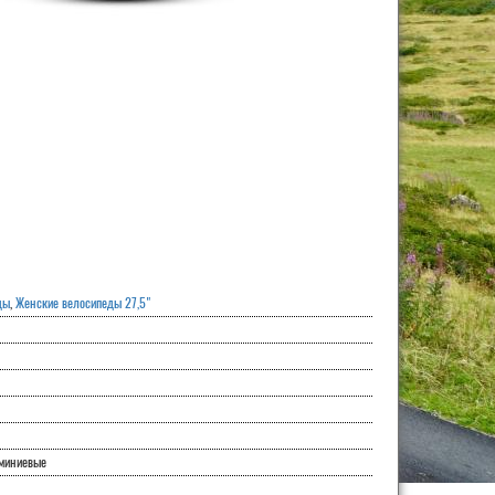
ды
,
Женские велосипеды 27,5"
юминиевые