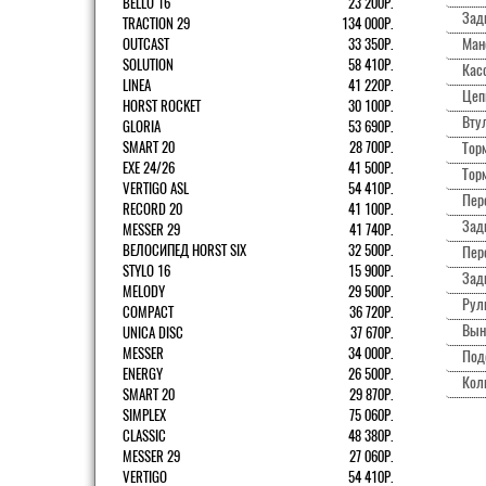
BELLO 16
23 200Р.
Зад
TRACTION 29
134 000Р.
Ман
OUTCAST
33 350Р.
SOLUTION
58 410Р.
Касс
LINEA
41 220Р.
Цеп
HORST ROCKET
30 100Р.
Вту
GLORIA
53 690Р.
SMART 20
28 700Р.
Торм
EXE 24/26
41 500Р.
Тор
VERTIGO ASL
54 410Р.
Пер
RECORD 20
41 100Р.
Зад
MESSER 29
41 740Р.
ВЕЛОСИПЕД HORST SIX
32 500Р.
Пер
STYLO 16
15 900Р.
Зад
MELODY
29 500Р.
Рул
COMPACT
36 720Р.
Вын
UNICA DISC
37 670Р.
MESSER
34 000Р.
Под
ENERGY
26 500Р.
Кол
SMART 20
29 870Р.
SIMPLEX
75 060Р.
CLASSIC
48 380Р.
MESSER 29
27 060Р.
VERTIGO
54 410Р.