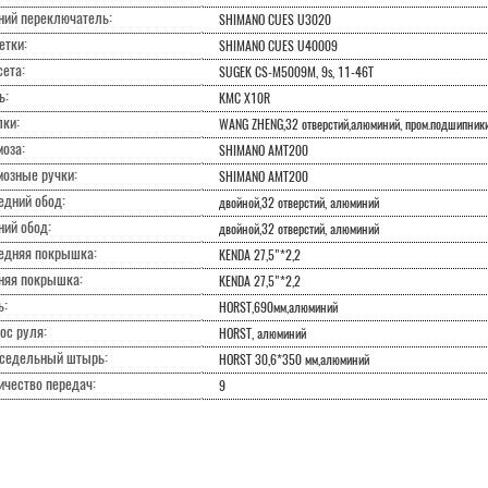
ний переключатель:
SHIMANO CUES U3020
етки:
SHIMANO CUES U40009
ета:
SUGEK CS-M5009M, 9s, 11-46T
ь:
KMC X10R
лки:
WANG ZHENG,32 отверстий,алюминий, пром.подшипник
оза:
SHIMANO AMT200
мозные ручки:
SHIMANO AMT200
едний обод:
двойной,32 отверстий, алюминий
ний обод:
двойной,32 отверстий, алюминий
едняя покрышка:
KENDA 27,5"*2,2
няя покрышка:
KENDA 27,5"*2,2
ь:
HORST,690мм,алюминий
ос руля:
HORST, алюминий
седельный штырь:
HORST 30,6*350 мм,алюминий
ичество передач:
9