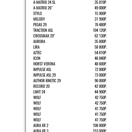
A-MATRIX 24 SL
35 810Р.
A-MATRIX 26"
49 000Р.
STYLO
15 900Р.
MELODY
31 990Р.
PEGAS 29
78 480Р.
TRACTION ASL
104 120Р.
CROSSMAX 29"
62 130Р.
AURORA
35 800Р.
LIRA
58 800Р.
AZTEC
54 810Р.
ICON
46 840Р.
HORST VERONA
48 600Р.
IMPULSE ASL
72 000Р.
IMPULSE ASL 29
73 000Р.
AUTHOR KINETIC 29
96 000Р.
RECORD 20
42 000Р.
LIMIT 24
44 900Р.
WOLF
42 750Р.
WOLF
42 750Р.
WOLF
41 750Р.
WOLF
41 750Р.
WOLF
41 750Р.
AURA XR 2
108 000Р.
AURA XR 3
153 000Р.