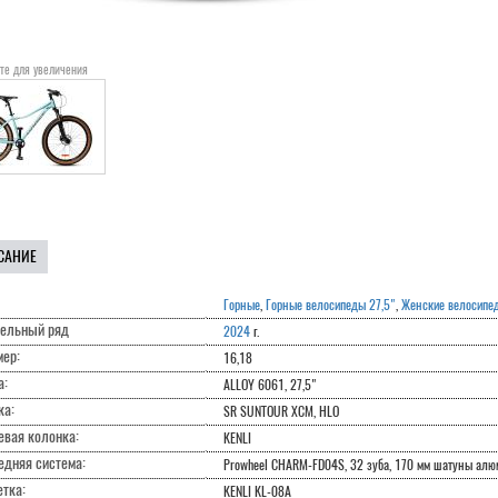
те для увеличения
САНИЕ
Горные
,
Горные велосипеды 27,5"
,
Женские велосипе
ельный ряд
2024
г.
мер:
16,18
а:
ALLOY 6061, 27,5"
ка:
SR SUNTOUR XCM, HLO
евая колонка:
KENLI
едняя система:
Prowheel CHARM-FD04S, 32 зуба, 170 мм шатуны ал
тка:
KENLI KL-08A