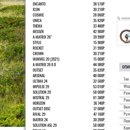
ENCANTO
38 510Р.
ICON
30 210Р.
COSMIC
28 860Р.
кликни
UNICA
35 820Р.
THEMA
33 480Р.
MESSER
42 900Р.
A-MATRIX 26"
39 990Р.
STYLO
15 900Р.
ROCKET
31 990Р.
CROWN
30 210Р.
HUMMEL 20 (2021)
15 000Р.
A-MATRIX 26 II D
44 980Р.
ОПИ
OUTSET
35 820Р.
ARSENAL
48 000Р.
Тип
ULTIMA 24
32 500Р.
Мод
IMPULSE 29
53 010Р.
SOLUTION 29
58 000Р.
Раз
MISTRAL 29
61 380Р.
Рам
HORIZON
36 740Р.
Вил
OUTSET DISC
37 600Р.
Рул
RIVAL 29
47 160Р.
MATRIX 24
30 200Р.
Пер
SOLUTION ASL 29
58 000Р.
Каре