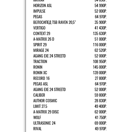
HORIZON ASL
54 990Р.
IMPULSE
52 000Р.
PEGAS
64 970Р.
ВЕЛОСИПЕД TSB RAVEN 20,5"
35 900Р.
VERTIGO
41 430Р.
CONTEXT 29
135 630Р.
A-MATRIX 26 D
51 000Р.
SPIRIT 29
116 000Р.
MIRAGE 24
62 520Р.
AGANG EXE 24 STREETD
52 000Р.
TRACTION
108 950Р.
RONIN
145 000Р.
RONIN XC
139 000Р.
RECORD 16
27 800Р.
PEGAS ASL
64 970Р.
AGANG EXE 24 STREETD
52 000Р.
CALIBER
59 800Р.
AUTHOR COSMIC
28 830Р.
LIMIT 27.5
49 400Р.
A-MATRIX 29 DISC
62 000Р.
WOLF
41 750Р.
ULTRASONIC 24
69 000Р.
RIVAL
49 970Р.