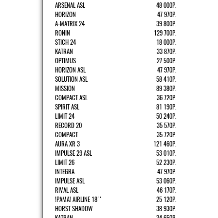
ARSENAL ASL
48 000Р.
HORIZON
47 970Р.
A-MATRIX 24
39 800Р.
RONIN
129 700Р.
STICH 24
18 000Р.
KATRAN
33 870Р.
OPTIMUS
27 500Р.
HORIZON ASL
47 970Р.
SOLUTION ASL
58 410Р.
MISSION
89 380Р.
COMPACT ASL
36 720Р.
SPIRIT ASL
81 190Р.
LIMIT 24
50 240Р.
RECORD 20
35 570Р.
COMPACT
35 720Р.
AURA XR 3
121 460Р.
IMPULSE 29 ASL
53 010Р.
LIMIT 26
52 230Р.
INTEGRA
47 970Р.
IMPULSE ASL
53 060Р.
RIVAL ASL
46 170Р.
!РАМА! AIRLINE 18''
25 120Р.
HORST SHADOW
38 930Р.
KATRAN
34 650Р.