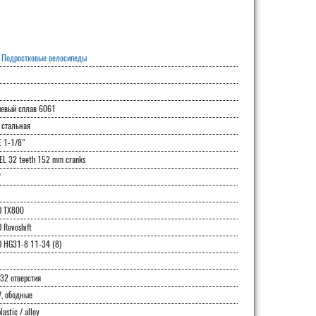
,
Подростковые велосипеды
евый сплав 6061
 стальная
E 1-1/8"
L 32 teeth 152 mm cranks
P
 TX800
Revoshift
 HG31-8 11-34 (8)
32 отверстия
, ободные
astic / alloy