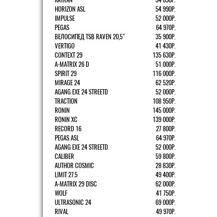
HORIZON ASL
54 990Р.
IMPULSE
52 000Р.
PEGAS
64 970Р.
ВЕЛОСИПЕД TSB RAVEN 20,5"
35 900Р.
VERTIGO
41 430Р.
CONTEXT 29
135 630Р.
A-MATRIX 26 D
51 000Р.
SPIRIT 29
116 000Р.
MIRAGE 24
62 520Р.
AGANG EXE 24 STREETD
52 000Р.
TRACTION
108 950Р.
RONIN
145 000Р.
RONIN XC
139 000Р.
RECORD 16
27 800Р.
PEGAS ASL
64 970Р.
AGANG EXE 24 STREETD
52 000Р.
CALIBER
59 800Р.
AUTHOR COSMIC
28 830Р.
LIMIT 27.5
49 400Р.
A-MATRIX 29 DISC
62 000Р.
WOLF
41 750Р.
ULTRASONIC 24
69 000Р.
RIVAL
49 970Р.