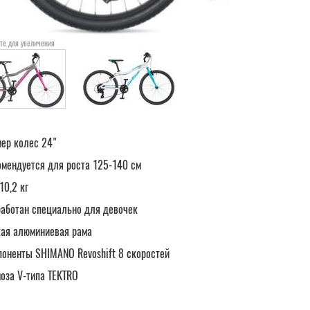
те для увеличения
мер колес 24"
омендуется для роста 125-140 см
10,2 кг
работан специально для девочек
кая алюминиевая рама
поненты SHIMANO Revoshift 8 скоростей
моза V-типа TEKTRO