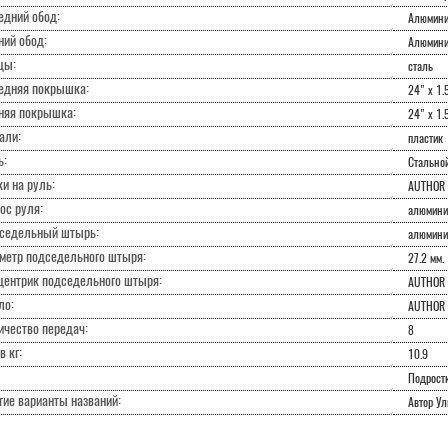
едний обод:
Алюминие
ний обод:
Алюминие
цы:
сталь
едняя покрышка:
24" x 1.
няя покрышка:
24" x 1.
али:
пластик
ь:
Стально
и на руль:
AUTHOR k
ос руля:
алюмини
седельный штырь:
алюмини
метр подседельного штыря:
27.2 мм.
центрик подседельного штыря:
AUTHOR 
ло:
AUTHOR 
ичество передач:
8
в кг:
10.9
Подрост
гие варианты названий:
Автор Ул