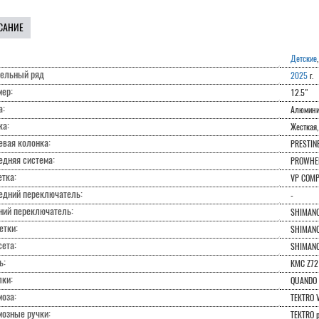
САНИЕ
Детские
ельный ряд
2025
г.
мер:
12.5"
а:
Алюмини
ка:
Жесткая,
евая колонка:
PRESTIN
едняя система:
PROWHEE
тка:
VP COM
едний переключатель:
-
ний переключатель:
SHIMANO
етки:
SHIMANO 
ета:
SHIMANO
ь:
KMC Z72
лки:
QUANDO 
оза:
TEKTRO V
мозные ручки:
TEKTRO pl