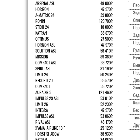
ARSENAL ASL
48 000Р.
Пер
HORIZON
47 970Р.
Зад
A-MATRIX 24
39 800Р.
Спи
RONIN
129 700Р.
STICH 24
18 000Р.
Пер
KATRAN
33 870Р.
Зад
OPTIMUS
27 500Р.
Пед
HORIZON ASL
47 970Р.
Рул
SOLUTION ASL
58 410Р.
MISSION
89 380Р.
Ручк
COMPACT ASL
36 720Р.
Вын
SPIRIT ASL
81 190Р.
Под
LIMIT 24
50 240Р.
Диа
RECORD 20
35 570Р.
COMPACT
35 720Р.
Экс
AURA XR 3
121 460Р.
Сед
IMPULSE 29 ASL
53 010Р.
Кол
LIMIT 26
52 230Р.
Вес 
INTEGRA
47 970Р.
IMPULSE ASL
53 060Р.
Тип:
RIVAL ASL
46 170Р.
Дру
!РАМА! AIRLINE 18''
25 120Р.
HORST SHADOW
38 930Р.
KATRAN
34 650Р.