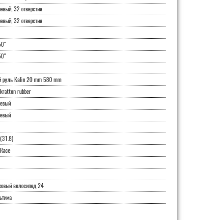
вый, 32 отверстия
вый, 32 отверстия
50"
50"
й руль Kalin 20 mm 580 mm
ratton rubber
евый
евый
(31.8)
Race
ковый велосипед 24
ьтима