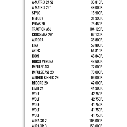
A-MATRIX 24 SL
35 810Р.
A-MATRIX 26"
49 000Р.
STYLO
15 900Р.
MELODY
31 990Р.
PEGAS 29
78 480Р.
TRACTION ASL
104 120Р.
CROSSMAX 29"
62 130Р.
AURORA
35 800Р.
LIRA
58 800Р.
AZTEC
54 810Р.
ICON
46 840Р.
HORST VERONA
48 600Р.
IMPULSE ASL
72 000Р.
IMPULSE ASL 29
73 000Р.
AUTHOR KINETIC 29
96 000Р.
RECORD 20
42 000Р.
LIMIT 24
44 900Р.
WOLF
42 750Р.
WOLF
42 750Р.
WOLF
41 750Р.
WOLF
41 750Р.
WOLF
41 750Р.
AURA XR 2
108 000Р.
AURA XR 3
153 000Р.