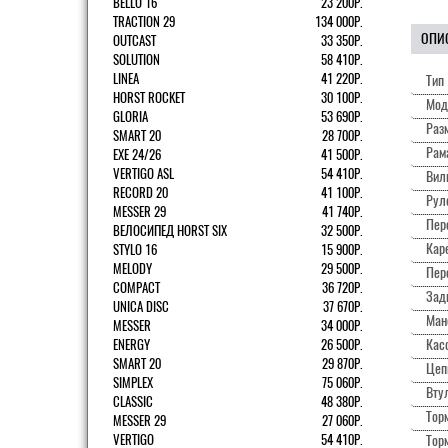
BELLO 16
23 200Р.
TRACTION 29
134 000Р.
ОПИ
OUTCAST
33 350Р.
SOLUTION
58 410Р.
LINEA
41 220Р.
Тип
HORST ROCKET
30 100Р.
Мод
GLORIA
53 690Р.
Раз
SMART 20
28 700Р.
Рам
EXE 24/26
41 500Р.
VERTIGO ASL
54 410Р.
Вил
RECORD 20
41 100Р.
Рул
MESSER 29
41 740Р.
Пер
ВЕЛОСИПЕД HORST SIX
32 500Р.
Каре
STYLO 16
15 900Р.
MELODY
29 500Р.
Пер
COMPACT
36 720Р.
Зад
UNICA DISC
37 670Р.
Ман
MESSER
34 000Р.
Касс
ENERGY
26 500Р.
SMART 20
29 870Р.
Цеп
SIMPLEX
75 060Р.
Вту
CLASSIC
48 380Р.
Торм
MESSER 29
27 060Р.
VERTIGO
54 410Р.
Тор