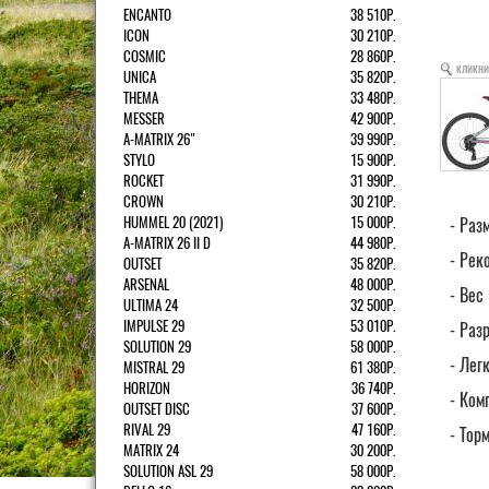
ENCANTO
38 510Р.
ICON
30 210Р.
COSMIC
28 860Р.
кликни
UNICA
35 820Р.
THEMA
33 480Р.
MESSER
42 900Р.
A-MATRIX 26"
39 990Р.
STYLO
15 900Р.
ROCKET
31 990Р.
CROWN
30 210Р.
HUMMEL 20 (2021)
15 000Р.
- Раз
A-MATRIX 26 II D
44 980Р.
- Рек
OUTSET
35 820Р.
ARSENAL
48 000Р.
- Вес 
ULTIMA 24
32 500Р.
IMPULSE 29
53 010Р.
- Раз
SOLUTION 29
58 000Р.
- Лег
MISTRAL 29
61 380Р.
HORIZON
36 740Р.
- Ком
OUTSET DISC
37 600Р.
RIVAL 29
47 160Р.
- Тор
MATRIX 24
30 200Р.
SOLUTION ASL 29
58 000Р.