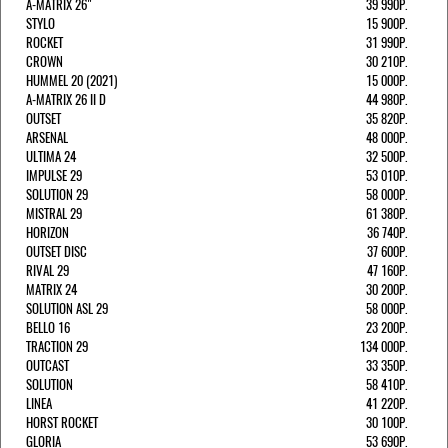
A-MATRIX 26"
39 990Р.
STYLO
15 900Р.
ROCKET
31 990Р.
CROWN
30 210Р.
HUMMEL 20 (2021)
15 000Р.
A-MATRIX 26 II D
44 980Р.
OUTSET
35 820Р.
ARSENAL
48 000Р.
ULTIMA 24
32 500Р.
IMPULSE 29
53 010Р.
SOLUTION 29
58 000Р.
MISTRAL 29
61 380Р.
HORIZON
36 740Р.
OUTSET DISC
37 600Р.
RIVAL 29
47 160Р.
MATRIX 24
30 200Р.
SOLUTION ASL 29
58 000Р.
BELLO 16
23 200Р.
TRACTION 29
134 000Р.
OUTCAST
33 350Р.
SOLUTION
58 410Р.
LINEA
41 220Р.
HORST ROCKET
30 100Р.
GLORIA
53 690Р.