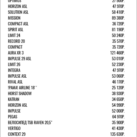
OPTIMUS
27 500Р.
HORIZON ASL
47 970Р.
SOLUTION ASL
58 410Р.
MISSION
89 380Р.
COMPACT ASL
36 720Р.
SPIRIT ASL
81 190Р.
LIMIT 24
50 240Р.
RECORD 20
35 570Р.
COMPACT
35 720Р.
AURA XR 3
121 460Р.
IMPULSE 29 ASL
53 010Р.
LIMIT 26
52 230Р.
INTEGRA
47 970Р.
IMPULSE ASL
53 060Р.
RIVAL ASL
46 170Р.
!РАМА! AIRLINE 18''
25 120Р.
HORST SHADOW
38 930Р.
KATRAN
34 650Р.
HORIZON ASL
54 990Р.
IMPULSE
52 000Р.
PEGAS
64 970Р.
ВЕЛОСИПЕД TSB RAVEN 20,5"
35 900Р.
VERTIGO
41 430Р.
CONTEXT 29
135 630Р.