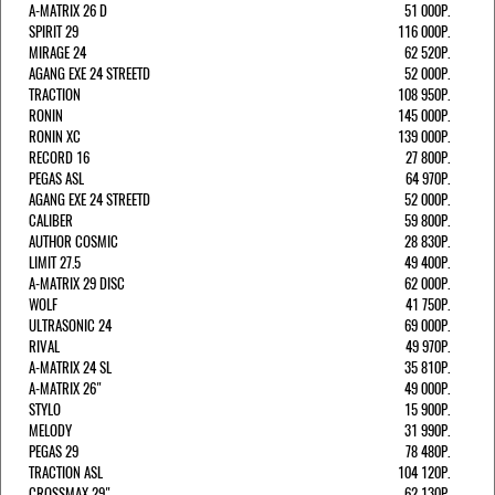
A-MATRIX 26 D
51 000Р.
SPIRIT 29
116 000Р.
MIRAGE 24
62 520Р.
AGANG EXE 24 STREETD
52 000Р.
TRACTION
108 950Р.
RONIN
145 000Р.
RONIN XC
139 000Р.
RECORD 16
27 800Р.
PEGAS ASL
64 970Р.
AGANG EXE 24 STREETD
52 000Р.
CALIBER
59 800Р.
AUTHOR COSMIC
28 830Р.
LIMIT 27.5
49 400Р.
A-MATRIX 29 DISC
62 000Р.
WOLF
41 750Р.
ULTRASONIC 24
69 000Р.
RIVAL
49 970Р.
A-MATRIX 24 SL
35 810Р.
A-MATRIX 26"
49 000Р.
STYLO
15 900Р.
MELODY
31 990Р.
PEGAS 29
78 480Р.
TRACTION ASL
104 120Р.
CROSSMAX 29"
62 130Р.