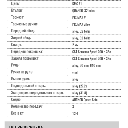
Цепь:
KMC Z1
Втулки:
QUANDO, 32 holes
Тормоза:
PROMAX V
Тормозные ручки:
PROMAX alloy
Передний обод:
alloy, 32 holes
Задний обод:
alloy, 32 holes
Спицы:
2 мм
Передняя покрышка:
CST Sensamo Speed 700 × 35c
Задняя покрышка:
CST Sensamo Speed 700 × 35c
Руль:
alloy, 30 mm, 610 mm
Ручки на руль:
vinyl
Вынос руля:
alloy
Подседельный штырь:
alloy (27.2)
Эксцентрик подседельного штыря:
alloy (31.8)
Седло:
AUTHOR Queen Sofa
Количество передач:
3
Вес в кг:
13.4
ТИП ВЕЛОСИПЕДА