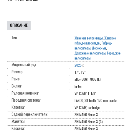
ОПИСАНИЕ
Тип
Женские велосипеды
,
Женские
гибрид-велосипеды
,
Гибрид-
велосипеды
,
Дорожные
,
Дорожные велосипеды
,
Городские
велосипеды
Модельный ряд
2025
г.
Размер:
17", 19"
Рама:
alloy 6061 700c (L)
Вилка:
hi-ten
Рулевая колонка:
VP COMP 1-1/8"
Передняя система:
LASCO, 38 teeth, 170 mm cranks
Каретка:
VP COMP, cartridge
Задний переключатель:
SHIMANO Nexus 3
Манетки:
SHIMANO Nexus 3 (3)
Кассета:
SHIMANO Nexus 3