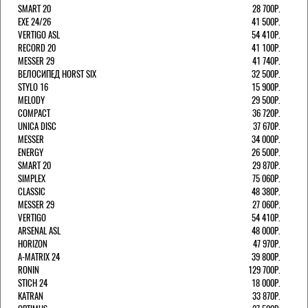
SMART 20
28 700Р.
EXE 24/26
41 500Р.
VERTIGO ASL
54 410Р.
RECORD 20
41 100Р.
MESSER 29
41 740Р.
ВЕЛОСИПЕД HORST SIX
32 500Р.
STYLO 16
15 900Р.
MELODY
29 500Р.
COMPACT
36 720Р.
UNICA DISC
37 670Р.
MESSER
34 000Р.
ENERGY
26 500Р.
SMART 20
29 870Р.
SIMPLEX
75 060Р.
CLASSIC
48 380Р.
MESSER 29
27 060Р.
VERTIGO
54 410Р.
ARSENAL ASL
48 000Р.
HORIZON
47 970Р.
A-MATRIX 24
39 800Р.
RONIN
129 700Р.
STICH 24
18 000Р.
KATRAN
33 870Р.