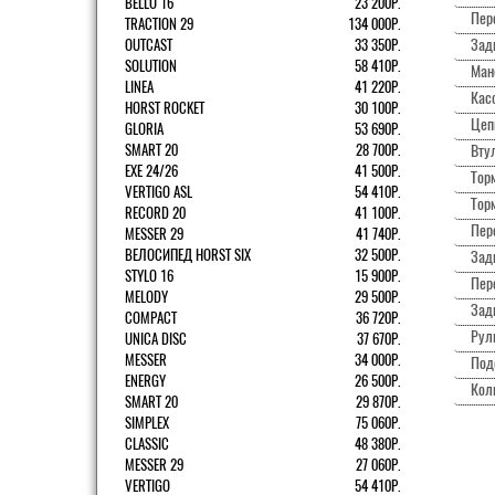
BELLO 16
23 200Р.
Пер
TRACTION 29
134 000Р.
Зад
OUTCAST
33 350Р.
SOLUTION
58 410Р.
Ман
LINEA
41 220Р.
Касс
HORST ROCKET
30 100Р.
Цеп
GLORIA
53 690Р.
SMART 20
28 700Р.
Вту
EXE 24/26
41 500Р.
Торм
VERTIGO ASL
54 410Р.
Тор
RECORD 20
41 100Р.
Пер
MESSER 29
41 740Р.
ВЕЛОСИПЕД HORST SIX
32 500Р.
Зад
STYLO 16
15 900Р.
Пер
MELODY
29 500Р.
Зад
COMPACT
36 720Р.
Рул
UNICA DISC
37 670Р.
MESSER
34 000Р.
Под
ENERGY
26 500Р.
Кол
SMART 20
29 870Р.
SIMPLEX
75 060Р.
CLASSIC
48 380Р.
MESSER 29
27 060Р.
VERTIGO
54 410Р.