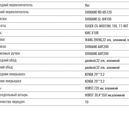
едний переключатель:
Нет
ний переключатель:
SHIMANO RD-M5120
етки:
SHIMANO SL-M4100
ета:
SUGEK CS-M6010M, 10S, 11-46T
ь:
KMC X10R
лки:
WANG ZHENG,32 отв., алюминий, 
оза:
SHIMANO AMT200
мозные ручки:
SHIMANO AMT200
едний обод:
двойной,32 отв., алюминий
ний обод:
двойной,32 отв., алюминий
едняя покрышка:
KENDA 29"*2,2
няя покрышка:
KENDA 29"*2,2
ь:
HORST,720 мм, алюминий
седельный штырь:
HORST 30,4*350 мм,алюминий
ичество передач:
10