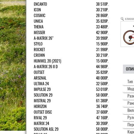
ENCANTO
38 510Р.
ICON
30 210Р.
COSMIC
28 860Р.
кликни
UNICA
35 820Р.
THEMA
33 480Р.
MESSER
42 900Р.
A-MATRIX 26"
39 990Р.
STYLO
15 900Р.
ROCKET
31 990Р.
CROWN
30 210Р.
HUMMEL 20 (2021)
15 000Р.
A-MATRIX 26 II D
44 980Р.
ОПИ
OUTSET
35 820Р.
ARSENAL
48 000Р.
Тип
ULTIMA 24
32 500Р.
Мод
IMPULSE 29
53 010Р.
SOLUTION 29
58 000Р.
Раз
MISTRAL 29
61 380Р.
Рам
HORIZON
36 740Р.
Вил
OUTSET DISC
37 600Р.
Рул
RIVAL 29
47 160Р.
MATRIX 24
30 200Р.
Пер
SOLUTION ASL 29
58 000Р.
Каре