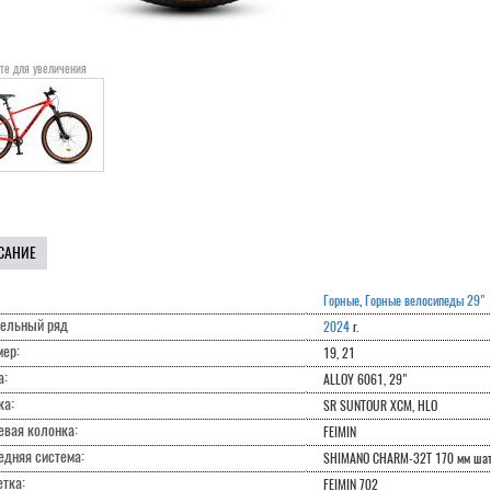
те для увеличения
САНИЕ
Горные
,
Горные велосипеды 29"
ельный ряд
2024
г.
мер:
19, 21
а:
ALLOY 6061, 29"
ка:
SR SUNTOUR XCM, HLO
евая колонка:
FEIMIN
едняя система:
SHIMANO CHARM-32T 170 мм ша
тка:
FEIMIN 702