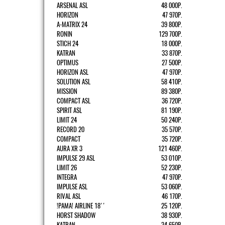
ARSENAL ASL
48 000Р.
HORIZON
47 970Р.
A-MATRIX 24
39 800Р.
RONIN
129 700Р.
STICH 24
18 000Р.
KATRAN
33 870Р.
OPTIMUS
27 500Р.
HORIZON ASL
47 970Р.
SOLUTION ASL
58 410Р.
MISSION
89 380Р.
COMPACT ASL
36 720Р.
SPIRIT ASL
81 190Р.
LIMIT 24
50 240Р.
RECORD 20
35 570Р.
COMPACT
35 720Р.
AURA XR 3
121 460Р.
IMPULSE 29 ASL
53 010Р.
LIMIT 26
52 230Р.
INTEGRA
47 970Р.
IMPULSE ASL
53 060Р.
RIVAL ASL
46 170Р.
!РАМА! AIRLINE 18''
25 120Р.
HORST SHADOW
38 930Р.
KATRAN
34 650Р.