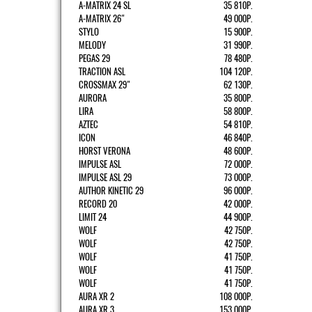
A-MATRIX 24 SL
35 810Р.
A-MATRIX 26"
49 000Р.
STYLO
15 900Р.
MELODY
31 990Р.
PEGAS 29
78 480Р.
TRACTION ASL
104 120Р.
CROSSMAX 29"
62 130Р.
AURORA
35 800Р.
LIRA
58 800Р.
AZTEC
54 810Р.
ICON
46 840Р.
HORST VERONA
48 600Р.
IMPULSE ASL
72 000Р.
IMPULSE ASL 29
73 000Р.
AUTHOR KINETIC 29
96 000Р.
RECORD 20
42 000Р.
LIMIT 24
44 900Р.
WOLF
42 750Р.
WOLF
42 750Р.
WOLF
41 750Р.
WOLF
41 750Р.
WOLF
41 750Р.
AURA XR 2
108 000Р.
AURA XR 3
153 000Р.