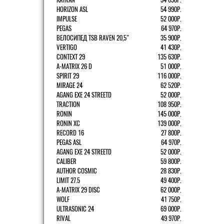
HORIZON ASL
54 990Р.
IMPULSE
52 000Р.
PEGAS
64 970Р.
ВЕЛОСИПЕД TSB RAVEN 20,5"
35 900Р.
VERTIGO
41 430Р.
CONTEXT 29
135 630Р.
A-MATRIX 26 D
51 000Р.
SPIRIT 29
116 000Р.
MIRAGE 24
62 520Р.
AGANG EXE 24 STREETD
52 000Р.
TRACTION
108 950Р.
RONIN
145 000Р.
RONIN XC
139 000Р.
RECORD 16
27 800Р.
PEGAS ASL
64 970Р.
AGANG EXE 24 STREETD
52 000Р.
CALIBER
59 800Р.
AUTHOR COSMIC
28 830Р.
LIMIT 27.5
49 400Р.
A-MATRIX 29 DISC
62 000Р.
WOLF
41 750Р.
ULTRASONIC 24
69 000Р.
RIVAL
49 970Р.