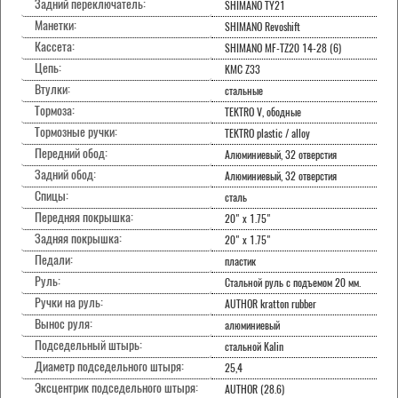
Задний переключатель:
SHIMANO TY21
Манетки:
SHIMANO Revoshift
Кассета:
SHIMANO MF-TZ20 14-28 (6)
Цепь:
KMC Z33
Втулки:
стальные
Тормоза:
TEKTRO V, ободные
Тормозные ручки:
TEKTRO plastic / alloy
Передний обод:
Алюминиевый, 32 отверстия
Задний обод:
Алюминиевый, 32 отверстия
Спицы:
сталь
Передняя покрышка:
20" x 1.75"
Задняя покрышка:
20" x 1.75"
Педали:
пластик
Руль:
Стальной руль с подъемом 20 мм.
Ручки на руль:
AUTHOR kratton rubber
Вынос руля:
алюминиевый
Подседельный штырь:
стальной Kalin
Диаметр подседельного штыря:
25,4
Эксцентрик подседельного штыря:
AUTHOR (28.6)