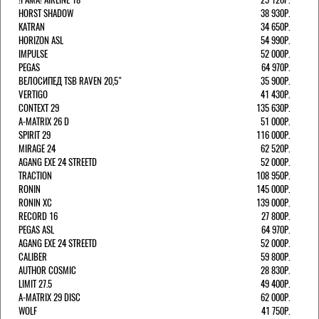
HORST SHADOW
38 930Р.
KATRAN
34 650Р.
HORIZON ASL
54 990Р.
IMPULSE
52 000Р.
PEGAS
64 970Р.
ВЕЛОСИПЕД TSB RAVEN 20,5"
35 900Р.
VERTIGO
41 430Р.
CONTEXT 29
135 630Р.
A-MATRIX 26 D
51 000Р.
SPIRIT 29
116 000Р.
MIRAGE 24
62 520Р.
AGANG EXE 24 STREETD
52 000Р.
TRACTION
108 950Р.
RONIN
145 000Р.
RONIN XC
139 000Р.
RECORD 16
27 800Р.
PEGAS ASL
64 970Р.
AGANG EXE 24 STREETD
52 000Р.
CALIBER
59 800Р.
AUTHOR COSMIC
28 830Р.
LIMIT 27.5
49 400Р.
A-MATRIX 29 DISC
62 000Р.
WOLF
41 750Р.