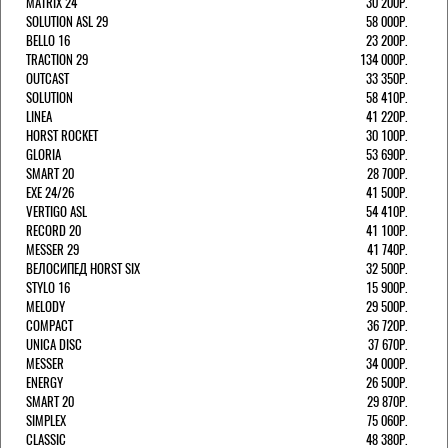
MATRIX 24
30 200Р.
SOLUTION ASL 29
58 000Р.
BELLO 16
23 200Р.
TRACTION 29
134 000Р.
OUTCAST
33 350Р.
SOLUTION
58 410Р.
LINEA
41 220Р.
HORST ROCKET
30 100Р.
GLORIA
53 690Р.
SMART 20
28 700Р.
EXE 24/26
41 500Р.
VERTIGO ASL
54 410Р.
RECORD 20
41 100Р.
MESSER 29
41 740Р.
ВЕЛОСИПЕД HORST SIX
32 500Р.
STYLO 16
15 900Р.
MELODY
29 500Р.
COMPACT
36 720Р.
UNICA DISC
37 670Р.
MESSER
34 000Р.
ENERGY
26 500Р.
SMART 20
29 870Р.
SIMPLEX
75 060Р.
CLASSIC
48 380Р.