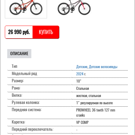
26 990 pуб.
КУПИТЬ
ОПИСАНИЕ
Тип
Детские
,
Детские велосипеды
Модельный ряд
2024
г.
Размер:
10"
Рама:
Стальная
Вилка:
жесткая, стальная
Рулевая колонка:
1" регулируемая по высоте
Передняя система:
PROWHEEL 36 teeth 127 mm
cranks
Каретка:
VP COMP
Передний переключатель:
-