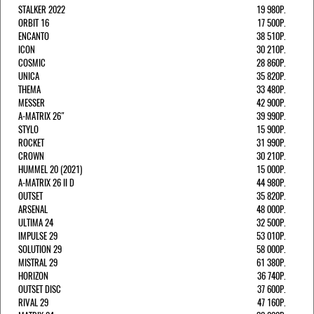
STALKER 2022
19 980Р.
ORBIT 16
17 500Р.
ENCANTO
38 510Р.
ICON
30 210Р.
COSMIC
28 860Р.
UNICA
35 820Р.
THEMA
33 480Р.
MESSER
42 900Р.
A-MATRIX 26"
39 990Р.
STYLO
15 900Р.
ROCKET
31 990Р.
CROWN
30 210Р.
HUMMEL 20 (2021)
15 000Р.
A-MATRIX 26 II D
44 980Р.
OUTSET
35 820Р.
ARSENAL
48 000Р.
ULTIMA 24
32 500Р.
IMPULSE 29
53 010Р.
SOLUTION 29
58 000Р.
MISTRAL 29
61 380Р.
HORIZON
36 740Р.
OUTSET DISC
37 600Р.
RIVAL 29
47 160Р.