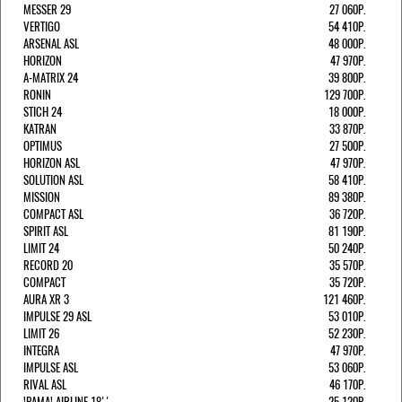
MESSER 29
27 060Р.
VERTIGO
54 410Р.
ARSENAL ASL
48 000Р.
HORIZON
47 970Р.
A-MATRIX 24
39 800Р.
RONIN
129 700Р.
STICH 24
18 000Р.
KATRAN
33 870Р.
OPTIMUS
27 500Р.
HORIZON ASL
47 970Р.
SOLUTION ASL
58 410Р.
MISSION
89 380Р.
COMPACT ASL
36 720Р.
SPIRIT ASL
81 190Р.
LIMIT 24
50 240Р.
RECORD 20
35 570Р.
COMPACT
35 720Р.
AURA XR 3
121 460Р.
IMPULSE 29 ASL
53 010Р.
LIMIT 26
52 230Р.
INTEGRA
47 970Р.
IMPULSE ASL
53 060Р.
RIVAL ASL
46 170Р.
!РАМА! AIRLINE 18''
25 120Р.