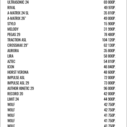
ULTRASONIC 24
69 000Р.
RIVAL
49 970Р.
A-MATRIX 24 SL
35 810Р.
A-MATRIX 26"
49 000Р.
STYLO
15 900Р.
MELODY
31 990Р.
PEGAS 29
78 480Р.
TRACTION ASL
104 120Р.
CROSSMAX 29"
62 130Р.
AURORA
35 800Р.
LIRA
58 800Р.
AZTEC
54 810Р.
ICON
46 840Р.
HORST VERONA
48 600Р.
IMPULSE ASL
72 000Р.
IMPULSE ASL 29
73 000Р.
AUTHOR KINETIC 29
96 000Р.
RECORD 20
42 000Р.
LIMIT 24
44 900Р.
WOLF
42 750Р.
WOLF
42 750Р.
WOLF
41 750Р.
WOLF
41 750Р.
WOLF
41 750Р.