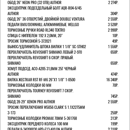
ОБОД 26" NEON PRO (32 ОТВ) AUTHOR
2 274Р.
ЭКСЦЕНТРИК ПОДСЕДЕЛЬНЫЙ БОЛТ AQR-R04-6/45
AUTHOR
304Р.
ОБОД 26" 36 ОТВЕРСТИЙ, ДВОЙНОЙ DOUBLE VENTURA
2 550Р.
ПЕДАЛИ BMX/DOWNHILL АЛЮМИНИЕВЫЕ. WELLGO
3 528Р.
ТОРМОЗНЫЕ РУЧКИ ROAD RL340 TEKTRO
2 990Р.
СПИЦА С НИППЕЛЕМ 192 Х 2,0ММ, 20"
10Р.
ТРОСИК ТОРМОЗНОЙ 5-372021
49Р.
ВЫНОС/УДЛИНИТЕЛЬ ШТОКА ВИЛКИ 1 1/8" SC-STH02
1 556Р.
ПЕРЕКЛЮЧАТЕЛЬ REVOSHIFT SHIMANO ЛЕВЫЙ 2-970
650Р.
ПЕРЕКЛЮЧАТЕЛЬ REVOSHIFT 6 СКОР. ПРАВЫЙ.
SHIMANO
650Р.
ХОМУТ ПОДСЕД. ACO-A205 31,8ММ 25Г ЧЕРНЫЙ
AUTHOR
474Р.
ВИЛКА ЖЕСТКАЯ RST RF-M6 26"Х1 1/8" 1-0500
16 340Р.
ТОРМОЗНЫЕ КОЛОДКИ 60 ММ
70Р.
ПЕРЕКЛЮЧАТЕЛЬ TOURNEY REVOSHIFT 7 СКОР.
SHIMANO
745Р.
ОБОД 28-29" XENON PRO AUTHOR
2 550Р.
ТРОСИК ПЕРЕКЛЮЧЕНИЯ W5056 CLARK'S 1.1Х2275ММ
3-173
250Р.
ТОРМОЗНЫЕ КОЛОДКИ PROMAX 70ММ 5-361768
313Р.
ЭКСЦЕНТРИК ПЕРЕДНЕГО КОЛЕСА 100 ММ
199Р.
ПЕДАЛИ 8-34200030 APD-F13-NYLON AUTHOR
2 310Р.