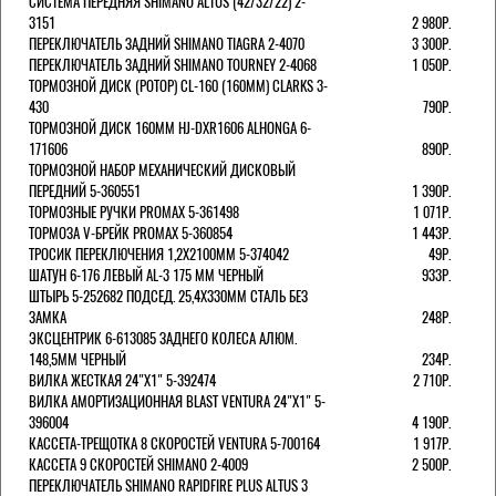
СИСТЕМА ПЕРЕДНЯЯ SHIMANO ALTUS (42/32/22) 2-
3151
2 980Р.
ПЕРЕКЛЮЧАТЕЛЬ ЗАДНИЙ SHIMANO TIAGRA 2-4070
3 300Р.
ПЕРЕКЛЮЧАТЕЛЬ ЗАДНИЙ SHIMANO TOURNEY 2-4068
1 050Р.
ТОРМОЗНОЙ ДИСК (РОТОР) CL-160 (160ММ) CLARKS 3-
430
790Р.
ТОРМОЗНОЙ ДИСК 160ММ HJ-DXR1606 ALHONGA 6-
171606
890Р.
ТОРМОЗНОЙ НАБОР МЕХАНИЧЕСКИЙ ДИСКОВЫЙ
ПЕРЕДНИЙ 5-360551
1 390Р.
ТОРМОЗНЫЕ РУЧКИ PROMAX 5-361498
1 071Р.
ТОРМОЗА V-БРЕЙК PROMAX 5-360854
1 443Р.
ТРОСИК ПЕРЕКЛЮЧЕНИЯ 1,2Х2100ММ 5-374042
49Р.
ШАТУН 6-176 ЛЕВЫЙ AL-3 175 ММ ЧЕРНЫЙ
933Р.
ШТЫРЬ 5-252682 ПОДСЕД. 25,4Х330ММ СТАЛЬ БЕЗ
ЗАМКА
248Р.
ЭКСЦЕНТРИК 6-613085 ЗАДНЕГО КОЛЕСА АЛЮМ.
148,5ММ ЧЕРНЫЙ
234Р.
ВИЛКА ЖЕСТКАЯ 24"Х1" 5-392474
2 710Р.
ВИЛКА АМОРТИЗАЦИОННАЯ BLAST VENTURA 24"Х1" 5-
396004
4 190Р.
КАССЕТА-ТРЕЩОТКА 8 СКОРОСТЕЙ VENTURA 5-700164
1 917Р.
КАССЕТА 9 СКОРОСТЕЙ SHIMANO 2-4009
2 500Р.
ПЕРЕКЛЮЧАТЕЛЬ SHIMANO RAPIDFIRE PLUS ALTUS 3