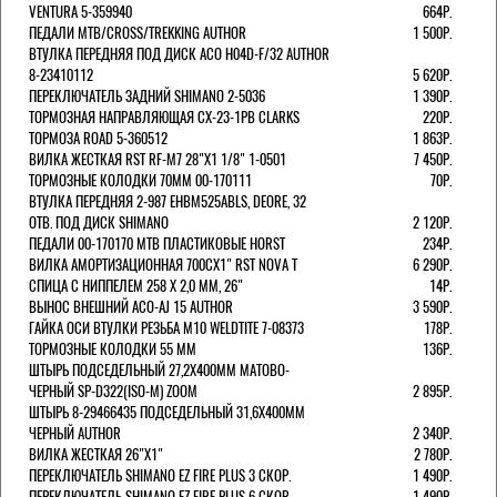
VENTURA 5-359940
664Р.
ПЕДАЛИ MTB/CROSS/TREKKING AUTHOR
1 500Р.
ВТУЛКА ПЕРЕДНЯЯ ПОД ДИСК ACO H04D-F/32 AUTHOR
8-23410112
5 620Р.
ПЕРЕКЛЮЧАТЕЛЬ ЗАДНИЙ SHIMANO 2-5036
1 390Р.
ТОРМОЗНАЯ НАПРАВЛЯЮЩАЯ CX-23-1PB CLARKS
220Р.
ТОРМОЗА ROAD 5-360512
1 863Р.
ВИЛКА ЖЕСТКАЯ RST RF-M7 28"Х1 1/8" 1-0501
7 450Р.
ТОРМОЗНЫЕ КОЛОДКИ 70ММ 00-170111
70Р.
ВТУЛКА ПЕРЕДНЯЯ 2-987 EHBM525ABLS, DEORE, 32
ОТВ. ПОД ДИСК SHIMANO
2 120Р.
ПЕДАЛИ 00-170170 МТВ ПЛАСТИКОВЫЕ HORST
234Р.
ВИЛКА АМОРТИЗАЦИОННАЯ 700СХ1" RST NOVA T
6 290Р.
СПИЦА С НИППЕЛЕМ 258 Х 2,0 ММ, 26"
14Р.
ВЫНОС ВНЕШНИЙ ACO-AJ 15 AUTHOR
3 590Р.
ГАЙКА ОСИ ВТУЛКИ РЕЗЬБА М10 WELDTITE 7-08373
178Р.
ТОРМОЗНЫЕ КОЛОДКИ 55 ММ
136Р.
ШТЫРЬ ПОДСЕДЕЛЬНЫЙ 27,2Х400ММ МАТОВО-
ЧЕРНЫЙ SP-D322(ISO-M) ZOOM
2 895Р.
ШТЫРЬ 8-29466435 ПОДСЕДЕЛЬНЫЙ 31,6X400ММ
ЧЕРНЫЙ AUTHOR
2 340Р.
ВИЛКА ЖЕСТКАЯ 26"Х1"
2 780Р.
ПЕРЕКЛЮЧАТЕЛЬ SHIMANO EZ FIRE PLUS 3 СКОР.
1 490Р.
ПЕРЕКЛЮЧАТЕЛЬ SHIMANO EZ FIRE PLUS 6 СКОР.
1 490Р.