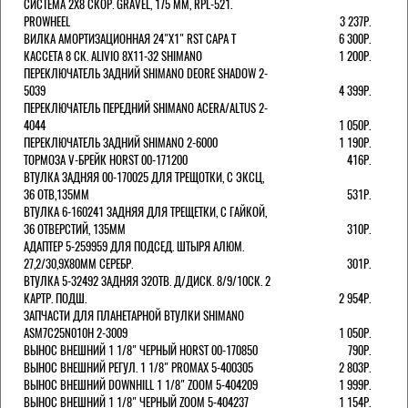
СИСТЕМА 2Х8 СКОР. GRAVEL, 175 ММ, RPL-521.
PROWHEEL
3 237Р.
ВИЛКА АМОРТИЗАЦИОННАЯ 24"Х1" RST CAPA Т
6 300Р.
КАССЕТА 8 СК. ALIVIO 8Х11-32 SHIMANO
1 200Р.
ПЕРЕКЛЮЧАТЕЛЬ ЗАДНИЙ SHIMANO DEORE SHADOW 2-
5039
4 399Р.
ПЕРЕКЛЮЧАТЕЛЬ ПЕРЕДНИЙ SHIMANO ACERA/ALTUS 2-
4044
1 050Р.
ПЕРЕКЛЮЧАТЕЛЬ ЗАДНИЙ SHIMANO 2-6000
1 190Р.
ТОРМОЗА V-БРЕЙК HORST 00-171200
416Р.
ВТУЛКА ЗАДНЯЯ 00-170025 ДЛЯ ТРЕЩОТКИ, С ЭКСЦ,
36 ОТВ,135ММ
531Р.
ВТУЛКА 6-160241 ЗАДНЯЯ ДЛЯ ТРЕЩЕТКИ, С ГАЙКОЙ,
36 ОТВЕРСТИЙ, 135ММ
310Р.
АДАПТЕР 5-259959 ДЛЯ ПОДСЕД. ШТЫРЯ АЛЮМ.
27,2/30,9Х80ММ СЕРЕБР.
301Р.
ВТУЛКА 5-32492 ЗАДНЯЯ 32ОТВ. Д/ДИСК. 8/9/10СК. 2
КАРТР. ПОДШ.
2 954Р.
ЗАПЧАСТИ ДЛЯ ПЛАНЕТАРНОЙ ВТУЛКИ SHIMANO
ASM7C25N010H 2-3009
1 050Р.
ВЫНОС ВНЕШНИЙ 1 1/8" ЧЕРНЫЙ HORST 00-170850
790Р.
ВЫНОС ВНЕШНИЙ РЕГУЛ. 1 1/8" PROMAX 5-400305
2 803Р.
ВЫНОС ВНЕШНИЙ DOWNHILL 1 1/8" ZOOM 5-404209
1 999Р.
ВЫНОС ВНЕШНИЙ 1 1/8" ЧЕРНЫЙ ZOOM 5-404237
1 154Р.