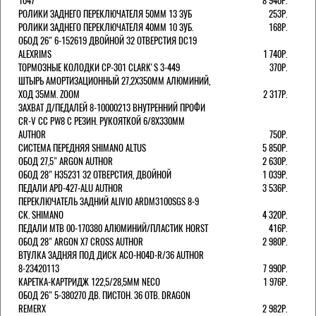
1047
8 940Р.
РОЛИКИ ЗАДНЕГО ПЕРЕКЛЮЧАТЕЛЯ 50ММ 13 ЗУБ
253Р.
РОЛИКИ ЗАДНЕГО ПЕРЕКЛЮЧАТЕЛЯ 40ММ 10 ЗУБ.
168Р.
ОБОД 26" 6-152619 ДВОЙНОЙ 32 ОТВЕРСТИЯ DC19
ALEXRIMS
1 740Р.
ТОРМОЗНЫЕ КОЛОДКИ CP-301 CLARK'S 3-449
370Р.
ШТЫРЬ АМОРТИЗАЦИОННЫЙ 27,2Х350ММ АЛЮМИНИЙ,
ХОД 35ММ. ZOOM
2 317Р.
ЗАХВАТ Д/ПЕДАЛЕЙ 8-10000213 ВНУТРЕННИЙ ПРОФИ
CR-V CC PW8 С РЕЗИН. РУКОЯТКОЙ 6/8X330ММ
AUTHOR
750Р.
СИСТЕМА ПЕРЕДНЯЯ SHIMANO ALTUS
5 850Р.
ОБОД 27,5" ARGON AUTHOR
2 630Р.
ОБОД 28" H35231 32 ОТВЕРСТИЯ, ДВОЙНОЙ
1 039Р.
ПЕДАЛИ APD-427-ALU AUTHOR
3 536Р.
ПЕРЕКЛЮЧАТЕЛЬ ЗАДНИЙ ALIVIO ARDM3100SGS 8-9
СК. SHIMANO
4 320Р.
ПЕДАЛИ MTB 00-170380 АЛЮМИНИЙ/ПЛАСТИК HORST
416Р.
ОБОД 28" ARGON X7 CROSS AUTHOR
2 980Р.
ВТУЛКА ЗАДНЯЯ ПОД ДИСК ACO-H04D-R/36 AUTHOR
8-23420113
7 990Р.
КАРЕТКА-КАРТРИДЖ 122,5/28,5ММ NECO
1 976Р.
ОБОД 26" 5-380270 ДВ. ПИСТОН. 36 ОТВ. DRAGON
REMERX
2 982Р.