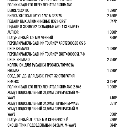
РОЛИКИ ЗАДНЕГО ПЕРЕКЛЮЧАТЕЛЯ SHIMANO
DEORE/SLX/105
1 920Р.
ВИЛКА ЖЕСТКАЯ 26"Х1 1/8" 5-392778
2 490Р.
ПЕДАЛИ BMX АЛЮМИНИЕВЫЕ H32 HORST
747Р.
ПЕДАЛИ 8-34399092 СКЛАДНЫЕ APD-113 SIMPLEX
AUTHOR
1 980Р.
ШАТУН ЛЕВЫЙ 175 ММ ЧЕРНЫЙ
859Р.
ПЕРЕКЛЮЧАТЕЛЬ ЗАДНИЙ TOURNEY ARDTZ500GSD GS 6
СКОР.SHIMANO
1 390Р.
ПЕРЕКЛЮЧАТЕЛЬ ЗАДНИЙ TOURNEY ERDTX800SGSL 7-8
СКОР. SHIMANO
2 250Р.
КОЛПАЧОК ДЛЯ РУБАШКИ ТРОСИКА ТОРМОЗА
PROMAX
1 290Р.
ОБОД 26" ДВ. ДЛЯ ДИСК. ПИСТ. 32 ОТВЕРСТИЯ
REMERX
3 194Р.
РОЛИКИ ЗАДНЕГО ПЕРЕКЛЮЧАТЕЛЯ SHIMANO 2-946
1 090Р.
ХОМУТ ПОДСЕДЕЛЬНЫЙ 31,8ММ СЕРЕБРИСТЫЙ M-
WAVE
410Р.
ХОМУТ ПОДСЕДЕЛЬНЫЙ 34,9ММ ЧЕРНЫЙ M-WAVE
351Р.
ХОМУТ ПОДСЕДЕЛЬНЫЙ 34,9ММ СЕРЕБРИСТЫЙ M-
WAVE
390Р.
ШАТУН ЛЕВЫЙ AL-3 175 ММ СЕРЕБРИСТЫЙ
786Р.
ЭКСЦЕНТРИК ПОДСЕДЕЛЬНЫЙ 34,9ММ. M-WAVE
374Р.