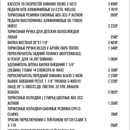
КАССЕТА 10 СКОРОСТЕЙ SHIMANO DEORE 2-5012
3 490Р.
ПЕДАЛИ MTB АЛЮМИНИЕВЫЕ LU-C27G. WELLGO
1 761Р.
ТОРМОЗНЫЕ РЕЗИНКИ СМЕННЫЕ ABS-3CC-P AUTHOR
950Р.
ПЕДАЛИ BMX/DOWNHILL АЛЮМИНИЕВЫЕ 00-170839
HORST
3 232Р.
ТОРМОЗНАЯ РУЧКА ДЛЯ ДЕТСКИХ ВЕЛОСИПЕДОВ
ЛЕВАЯ
234Р.
ВИЛКА ЖЕСТКАЯ 28"Х1 1/8"
2 403Р.
ТОРМОЗНЫЕ РУЧКИ ML520 V-БРЭЙК ПАРА TEKTRO
1 540Р.
ПЕРЕКЛЮЧАТЕЛЬ ЗАДНИЙ TOURNEY ARDTY200GSLD,
6/7СКОР. ДЛЯ 14-28T SHIMANO
1 060Р.
УДЛИНИТЕЛЬ ШТОКА ВИЛКИ ВНЕШНИЙ 1 1/8"
(28,6ММ) 115ММ +4 СПЕЙСЕРА M-WAVE
2 160Р.
ПЕРЕКЛЮЧАТЕЛЬ ПЕРЕДНИЙ SHIMANO ALIVIO 2-4038
2 230Р.
ВЫНОС ВНЕШНИЙ РЕГУЛ. 1 1/8" PROMAX 5-400310
2 226Р.
ОБОД 28" 5-380333 ДВ. ПИСТОН. 32 ОТВ. DRAGON
REMERX
2 982Р.
ТОРМОЗНЫЕ КОЛОДКИ ( 2 ПАРЫ) ЦВЕТНЫЕ ABS-3CC
AUTHOR
1 350Р.
ТОРМОЗНЫЕ КОЛОДКИ+СМЕННЫЕ РЕЗИНКИ CP513
CLARKS
780Р.
ТРОСИК ПЕРЕКЛЮЧЕНИЯ С ТЕФЛОНОМ W7139 СLARK'S
3-119
260Р.