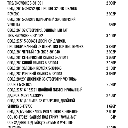
TIRE/SNOWBIKE 5-381091
2 900Р.
ОБОД 26" 5-380272 ДВ. ПИСТОН. 32 ОТВ. DRAGON
REMERX
2 982Р.
ОБОД 26" 5-380913 ОДИНАРНЫЙ 36 ОТВЕРСТИЙ
VENTURA
850Р.
ОБОД 26" 32 ОТВЕРСТИЯ, ОДИНАРНЫЙ FAT
TIRE/SNOWBIKE 5-381092
3 100Р.
ОБОД 27.5" 5-380451 ДВОЙНОЙ Д/ДИСК.
ПИСТОНИРОВАННЫЙ 32 ОТВЕРСТИЯ TOP DISC REMERX
3 890Р.
ОБОД 28" ЧЕРНЫЙ REMERX 5-381040
2 982Р.
ОБОД 28" СЕРЕБРИСТЫЙ REMERX 5-381041
3 690Р.
ОБОД 28" СИНИЙ REMERX 5-381044
2 150Р.
ОБОД 28" ЗЕЛЕНЫЙ REMERX 5-381045
2 150Р.
ОБОД 28" РОЗОВЫЙ REMERX 5-381048
3 690Р.
ОБОД 28/29" ДВОЙНОЙ 36 ОТВЕРСТИЙ VENTURA-
DOUBLE 5-381025
2 790Р.
ОБОД 27.5" 6-152721 ДВОЙНОЙ ПИСТОНИРОВАННЫЙ
Д/ДИСК. MD21 ALEXRIMS
2 400Р.
ОБОД 27.5" ДЛЯ MTB, 36 ОТВЕРСТИЯ, ДВОЙНОЙ
SHINING 6-172736
1 676Р.
ОБОД 27,5"/650B RADON PRO AUTHOR 8-36091605
2 604Р.
ОСЬ 00-170121 ЗАДНЯЯ ПОД ГАЙКУ 170MM, 3/8"
84Р.
ОСЬ ЗАДНЯЯ ПОД ГАЙКУ 9.5Х175ММ WELDTITE
(АНГЛИЯ)
1 198Р.