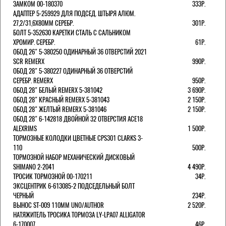
ЗАМКОМ 00-180370
333Р.
АДАПТЕР 5-259929 ДЛЯ ПОДСЕД. ШТЫРЯ АЛЮМ.
27,2/31,6Х80ММ СЕРЕБР.
301Р.
БОЛТ 5-352630 КАРЕТКИ СТАЛЬ С САЛЬНИКОМ
ХРОМИР. СЕРЕБР.
61Р.
ОБОД 26" 5-380250 ОДИНАРНЫЙ 36 ОТВЕРСТИЙ 2021
SCR REMERX
990Р.
ОБОД 28" 5-380227 ОДИНАРНЫЙ 36 ОТВЕРСТИЙ
СЕРЕБР. REMERX
950Р.
ОБОД 28" БЕЛЫЙ REMERX 5-381042
3 690Р.
ОБОД 28" КРАСНЫЙ REMERX 5-381043
2 150Р.
ОБОД 28" ЖЕЛТЫЙ REMERX 5-381046
2 150Р.
ОБОД 28" 6-142818 ДВОЙНОЙ 32 ОТВЕРСТИЯ ACE18
ALEXRIMS
1 500Р.
ТОРМОЗНЫЕ КОЛОДКИ ЦВЕТНЫЕ CPS301 CLARKS 3-
110
500Р.
ТОРМОЗНОЙ НАБОР МЕХАНИЧЕСКИЙ ДИСКОВЫЙ
SHIMANO 2-2041
4 490Р.
ТРОСИК ТОРМОЗНОЙ 00-170211
34Р.
ЭКСЦЕНТРИК 6-613085-2 ПОДСЕДЕЛЬНЫЙ БОЛТ
ЧЕРНЫЙ
234Р.
ВЫНОС ST-009 110ММ UNO/AUTHOR
2 520Р.
НАТЯЖИТЕЛЬ ТРОСИКА ТОРМОЗА LY-LPA07 ALLIGATOR
6-170007
46Р.