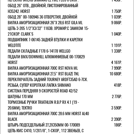
ОБОД 26" ОТВ., ДВОЙНОЙ, ПИСТОНИРОВАННЫЙ
H35242. HORST
1 750Р.
ОБОД 28" 00-180946 36 ОТВЕРСТИЯ, ДВОЙНОЙ
1 039Р.
ВИЛКА АМОРТИЗАЦИОННАЯ 26"Х 28,6 RST GILA ML
9 066Р.
ЦЕПЬ 3-205 1/2"X3/32" 116ЗВ. ХРОМИР.С ЗАМКОМ 15-
21СКОР. CLARK`S
1 040Р.
ПОДШИПНИК 7-06145 ЗАДНЕЙ ВТУЛКИ И КАРЕТКИ
WELDTITE
1 191Р.
ПЕДАЛИ СКЛАДНЫЕ F178 6-14178 WELLGO
1 338Р.
ПЕДАЛИ BMX/DOWNHILL АЛЮМИНИЕВЫЕ 00-170829
HORST
4 161Р.
ВИЛКА АМОРТИЗАЦИОННАЯ 700С RST NOVA ML
7 990Р.
ВИЛКА АМОРТИЗАЦИОННАЯ 27,5" RST BLAZE TNL
10 680Р.
ПЕРЕКЛЮЧАТЕЛЬ ЗАДНИЙ TOURNEY ARDFT35AD 6-7СК.
РЕЗЬБА, СУПЕР КОРОТКАЯ ЛАПКА SHIMANO
418Р.
СИСТЕМА ПЕРЕДНЯЯ 9 СКОРОСТЕЙ ROAD 42/52
ШАТУНЫ 170 ММ
2 776Р.
ТОРМОЗНЫЕ РУЧКИ TRIATHLON R.B.P RX 4.1 (19 -
20.6ММ). TEKTRO
3 590Р.
ВИЛКА АМОРТИЗАЦИОННАЯ 700C 28.6 ММ HORST AL40
BLACK
2 390Р.
ШТЫРЬ ПОДСЕДЕЛЬНЫЙ 27,2Х350ММ 00-170089
186Р.
ЦЕПЬ KMC C410, 1/2Х1/8", 1-СКОР., 112 ЗВЕНЬЕВ, С