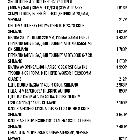
ЭКСЦЕНТРИКИ "СЕКРЕТКИ"+КЛЮЧ ПЕРЕД.
(100ММ)+ЗАД.(135ММ)+ПОДСЕД.(30ММ).TRANZX
1 816Р.
ХОМУТ ПОДСЕДЕЛЬНЫЙ С ЭКСЦЕНТРИКОМ 28,6ММ,
ЧЕРНЫЙ
212Р.
СИСТЕМА TOURNEY EFCTY5012E60XLB 2X7/8 СКОР.
SHIMANO
4 020Р.
ВИЛКА 26" 1'' ШТОК 220 ММ, РЕЗЬБА 50 ММ HORST
3 490Р.
ПЕРЕКЛЮЧАТЕЛЬ ЗАДНИЙ TOURNEY ARDTX800SGSL 7-8
СК. SHIMANO
1 780Р.
ПЕРЕКЛЮЧАТЕЛЬ ЗАДНИЙ TOURNEY ARDTY300D 6-7 СК.
SHIMANO
1 670Р.
ВИЛКА АМОРТИЗАЦИОННАЯ 26"Х 28,6 RST GILA TNL
8 990Р.
ТРОСИК 3-051 ТОРМ. MTB НЕРЖ. W6053R 1.5Х2000ММ
СLARK'S
212Р.
ЦЕПЬ DEORE/TIAGRA 114ЗВ. 9 СКОР. SHIMANO
2 968Р.
ПЕДАЛИ MTB/CROSS/ TREKKING AUTHOR
890Р.
ЦЕПЬ 6-8 СКОР. ALIVIO/ACERA/ALTUS/TOURNEY
ECNHG40114Q 114ЗВ. SHIMANO
2 190Р.
КАССЕТА ECSHG318134 ALTUS 8Х11-34 IG/HG 8 СКОР.
SHIMANO
3 640Р.
КАССЕТА 8 СКОР. ECSHG418130 ACERA 8Х11-30 IG/HG
SHIMANO
2 490Р.
ПЕДАЛИ ПЛАСТИКОВЫЕ С ОТРАЖАТЕЛЯМИ, ЧЕРНЫЕ.
M-WAVE
824Р.