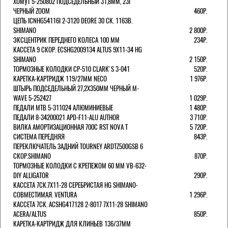
ХОМУТ 5-250802 ПОДСЕДЕЛЬНЫЙ 31,8ММ, 23Г
ЧЕРНЫЙ ZOOM
460Р.
ЦЕПЬ ICNHG54116I 2-3120 DEORE 30 СК. 116ЗВ.
SHIMANO
2 800Р.
ЭКСЦЕНТРИК ПЕРЕДНЕГО КОЛЕСА 100 ММ
234Р.
КАССЕТА 9 СКОР. ECSHG2009134 ALTUS 9Х11-34 HG
SHIMANO
2 150Р.
ТОРМОЗНЫЕ КОЛОДКИ CP-510 CLARK'S 3-041
520Р.
КАРЕТКА-КАРТРИДЖ 119/27ММ NECO
1 976Р.
ШТЫРЬ ПОДСЕДЕЛЬНЫЙ 27,2Х350ММ ЧЕРНЫЙ M-
WAVE 5-252427
1 029Р.
ПЕДАЛИ MTB 5-311024 АЛЮМИНИЕВЫЕ
1 480Р.
ПЕДАЛИ 8-34200021 APD-F11-ALU AUTHOR
3 710Р.
ВИЛКА АМОРТИЗАЦИОННАЯ 700С RST NOVA T
5 720Р.
СИСТЕМА ПЕРЕДНЯЯ
843Р.
ПЕРЕКЛЮЧАТЕЛЬ ЗАДНИЙ TOURNEY ARDTZ500GSB 6
СКОР.SHIMANO
870Р.
ТОРМОЗНЫЕ КОЛОДКИ С КРЕПЕЖОМ 60 ММ VB-632-
DIY ALLIGATOR
290Р.
КАССЕТА 7СК.7Х11-28 СЕРЕБРИСТАЯ HG SHIMANO-
СОВМЕСТИМАЯ. VENTURA
1 296Р.
КАССЕТА 7СК. ACSHG417128 2-8017 7Х11-28 SHIMANO
ACERA/ALTUS
850Р.
КАРЕТКА-КАРТРИДЖ ДЛЯ КЛИНЬЕВ 136/37ММ