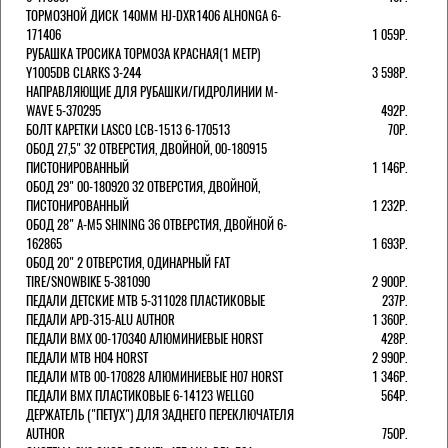
ТОРМОЗНОЙ ДИСК 140ММ HJ-DXR1406 ALHONGA 6-
171406
1 059Р.
РУБАШКА ТРОСИКА ТОРМОЗА КРАСНАЯ(1 МЕТР)
Y1005DB CLARKS 3-244
3 598Р.
НАПРАВЛЯЮЩИЕ ДЛЯ РУБАШКИ/ГИДРОЛИНИИ M-
WAVE 5-370295
492Р.
БОЛТ КАРЕТКИ LASCO LCB-1513 6-170513
70Р.
ОБОД 27,5" 32 ОТВЕРСТИЯ, ДВОЙНОЙ, 00-180915
ПИСТОНИРОВАННЫЙ
1 146Р.
ОБОД 29" 00-180920 32 ОТВЕРСТИЯ, ДВОЙНОЙ,
ПИСТОНИРОВАННЫЙ
1 232Р.
ОБОД 28" A-M5 SHINING 36 ОТВЕРСТИЯ, ДВОЙНОЙ 6-
162865
1 693Р.
ОБОД 20" 2 ОТВЕРСТИЯ, ОДИНАРНЫЙ FAT
TIRE/SNOWBIKE 5-381090
2 900Р.
ПЕДАЛИ ДЕТСКИЕ MTB 5-311028 ПЛАСТИКОВЫЕ
237Р.
ПЕДАЛИ APD-315-ALU AUTHOR
1 360Р.
ПЕДАЛИ BMX 00-170340 АЛЮМИНИЕВЫЕ HORST
428Р.
ПЕДАЛИ MTB H04 HORST
2 990Р.
ПЕДАЛИ MTB 00-170828 АЛЮМИНИЕВЫЕ H07 HORST
1 346Р.
ПЕДАЛИ BMX ПЛАСТИКОВЫЕ 6-14123 WELLGO
564Р.
ДЕРЖАТЕЛЬ ("ПЕТУХ") ДЛЯ ЗАДНЕГО ПЕРЕКЛЮЧАТЕЛЯ
AUTHOR
750Р.