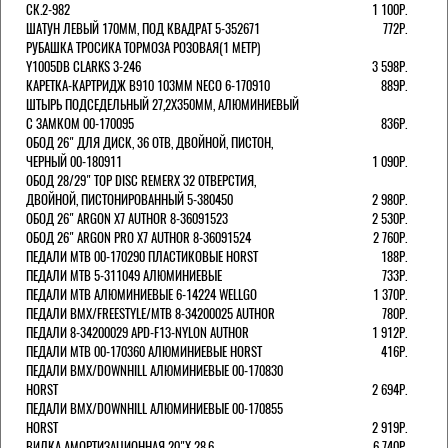
СК.2-982
1 100Р.
ШАТУН ЛЕВЫЙ 170ММ, ПОД КВАДРАТ 5-352671
772Р.
РУБАШКА ТРОСИКА ТОРМОЗА РОЗОВАЯ(1 МЕТР)
Y1005DB CLARKS 3-246
3 598Р.
КАРЕТКА-КАРТРИДЖ B910 103ММ NECO 6-170910
889Р.
ШТЫРЬ ПОДСЕДЕЛЬНЫЙ 27,2Х350ММ, АЛЮМИНИЕВЫЙ
С ЗАМКОМ 00-170095
836Р.
ОБОД 26" ДЛЯ ДИСК, 36 ОТВ, ДВОЙНОЙ, ПИСТОН,
ЧЕРНЫЙ 00-180911
1 090Р.
ОБОД 28/29" TOP DISC REMERX 32 ОТВЕРСТИЯ,
ДВОЙНОЙ, ПИСТОНИРОВАННЫЙ 5-380450
2 980Р.
ОБОД 26" ARGON X7 AUTHOR 8-36091523
2 530Р.
ОБОД 26" ARGON PRO X7 AUTHOR 8-36091524
2 760Р.
ПЕДАЛИ МТВ 00-170290 ПЛАСТИКОВЫЕ HORST
188Р.
ПЕДАЛИ MTB 5-311049 АЛЮМИНИЕВЫЕ
733Р.
ПЕДАЛИ MTB АЛЮМИНИЕВЫЕ 6-14224 WELLGO
1 370Р.
ПЕДАЛИ BMX/FREESTYLE/MTB 8-34200025 AUTHOR
780Р.
ПЕДАЛИ 8-34200029 APD-F13-NYLON AUTHOR
1 912Р.
ПЕДАЛИ МТВ 00-170360 АЛЮМИНИЕВЫЕ HORST
416Р.
ПЕДАЛИ BMX/DOWNHILL АЛЮМИНИЕВЫЕ 00-170830
HORST
2 694Р.
ПЕДАЛИ BMX/DOWNHILL АЛЮМИНИЕВЫЕ 00-170855
HORST
2 919Р.
ВИЛКА АМОРТИЗАЦИОННАЯ 20"Х 28,6
6 740Р.