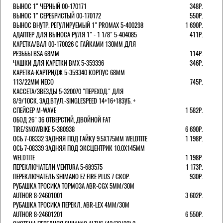
ВЫНОС 1" ЧЕРНЫЙ 00-170171
348Р.
ВЫНОС 1" СЕРЕБРИСТЫЙ 00-170172
550Р.
ВЫНОС ВНУТР. РЕГУЛИРУЕМЫЙ 1" PROMAX 5-400298
1 690Р.
АДАПТЕР ДЛЯ ВЫНОСА РУЛЯ 1" - 1 1/8" 5-404085
411Р.
КАРЕТКА/ВАЛ 00-170026 С ГАЙКАМИ 130ММ ДЛЯ
РЕЗЬБЫ BSA 68ММ
114Р.
ЧАШКИ ДЛЯ КАРЕТКИ BMX 5-359396
346Р.
КАРЕТКА-КАРТРИДЖ 5-359340 КОРПУС 68ММ
113/22ММ NECO
745Р.
КАССЕТА/ЗВЕЗДЫ 5-320070 "ПЕРЕХОД." ДЛЯ
8/9/10СК. ЗАД.ВТУЛ.-SINGLESPEED 14+16+18ЗУБ. +
СПЕЙСЕР M-WAVE
1 582Р.
ОБОД 26" 36 ОТВЕРСТИЙ, ДВОЙНОЙ FAT
TIRE/SNOWBIKE 5-380938
6 690Р.
ОСЬ 7-08332 ЗАДНЯЯ ПОД ГАЙКУ 9.5Х175ММ WELDTITE
1 198Р.
ОСЬ 7-08339 ЗАДНЯЯ ПОД ЭКСЦЕНТРИК 10.0Х145ММ
WELDTITE
1 198Р.
ПЕРЕКЛЮЧАТЕЛИ VENTURA 5-689575
1 173Р.
ПЕРЕКЛЮЧАТЕЛЬ SHIMANO EZ FIRE PLUS 7 СКОР.
930Р.
РУБАШКА ТРОСИКА ТОРМОЗА ABR-CGX 5MM/30M
AUTHOR 8-24601001
3 602Р.
РУБАШКА ТРОСИКА ПЕРЕКЛ. ABR-LEX 4MM/30M
AUTHOR 8-24601201
6 550Р.