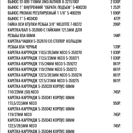
ВЫНОС ST-009 110ММ UNO/AUTHOR 8-32151007
2 036Р.
ВЫНОС 1" ВНУТРЕННИЙ "ОБРАТН. ПОДЪЕМ" 5-400230
1 252Р.
ВЫНОС PROMAX РЕГУЛИРУЕМЫЙ 1 1/8" 5-400299
1 690Р.
ВЫНОС 1" 5-403430
477Р.
ГАЙКА ОСИ ВТУЛКИ РЕЗЬБА 3/8" WELDTITE 7-08372
206Р.
КАРЕТКА/ВАЛ 5-352600 С ГАЙКАМИ 121,5ММ ДЛЯ
РЕЗЬБЫ BSA 68ММ
144Р.
КАРЕТКА/ЧАШКИ 5-352610 СО СТОПОР. КОЛЬЦОМ
РЕЗЬБА BSA ЧЕРНЫЕ
139Р.
КАРЕТКА-КАРТРИДЖ 110,5/20,5ММ NECO 5-359270
1 030Р.
КАРЕТКА-КАРТРИДЖ 113,5/23ММ NECO 5-359271
1 030Р.
КАРЕТКА-КАРТРИДЖ 115/24ММ NECO 5-359272
861Р.
КАРЕТКА-КАРТРИДЖ 119/27ММ NECO 5-359273
861Р.
КАРЕТКА-КАРТРИДЖ 122.5/28.5ММ NECO 5-359274
861Р.
КАРЕТКА-КАРТРИДЖ 127.5/31ММ NECO 5-359275
861Р.
КАРЕТКА-КАРТРИДЖ 5-359339 КОРПУС 68ММ
110/22ММ (50) NECO
745Р.
КАРЕТКА-КАРТРИДЖ 5-359341 КОРПУС 68ММ
115,5/23,5ММ NECO
950Р.
КАРЕТКА-КАРТРИДЖ 5-359342 КОРПУС 68ММ
119/27ММ NECO
745Р.
КАРЕТКА-КАРТРИДЖ 5-359343 КОРПУС 68ММ
122,5/28,5ММ NECO
745Р.
КАРЕТКА-КАРТРИДЖ 5-359344 КОРПУС 68ММ